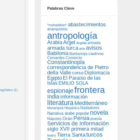
Palabras Clave
abastecimientos
"mohaddisin"
anarquismo
antropología
Arabia
Argel
armada
Argelia
avisos
armada turca
arte
Babilonia
Barbarroja
cautivos
Cervantes
Comercio
Constantinopla
correspondencia de Pietro
della Valle
Diplomacia
corso
Egipto
El Paraiso de las
Islas
EMILIO SOLA
frontera
espionaje
güístico (1)
India
información
literatura
Mediterráneo
Nadadores
Monarquía Hispánica
novela
Narrativa árabe popular
Persia
Orán
Nápoles
poesía
Servicios de Información
siglo XVII primera mitad
turcos
Tierra Santa
teatro