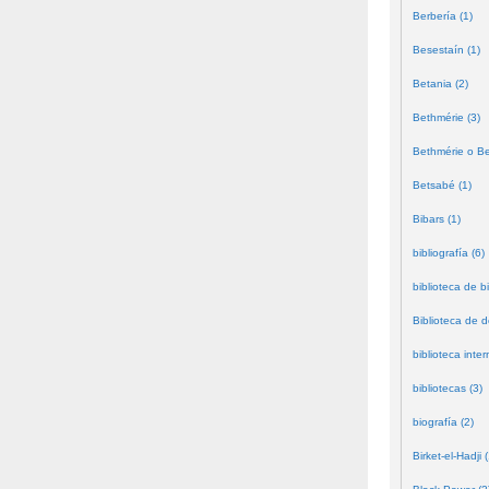
Berbería (1)
Besestaín (1)
Betania (2)
Bethmérie (3)
Bethmérie o Bei
Betsabé (1)
Bibars (1)
bibliografía (6)
biblioteca de bi
Biblioteca de 
biblioteca inter
bibliotecas (3)
biografía (2)
Birket-el-Hadji (