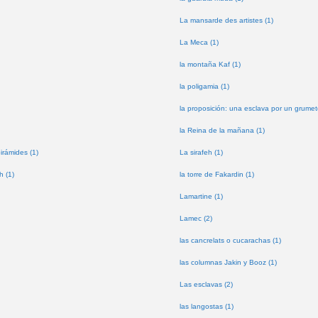
La mansarde des artistes (1)
La Meca (1)
la montaña Kaf (1)
la poligamia (1)
la proposición: una esclava por un grumet
la Reina de la mañana (1)
pirámides (1)
La sirafeh (1)
h (1)
la torre de Fakardin (1)
Lamartine (1)
Lamec (2)
las cancrelats o cucarachas (1)
las columnas Jakin y Booz (1)
Las esclavas (2)
las langostas (1)