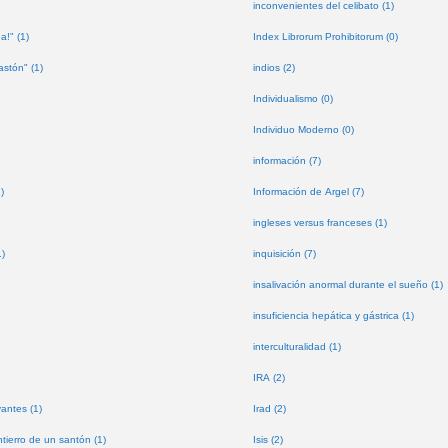
inconvenientes del celibato (1)
a!" (1)
Index Librorum Prohibitorum (0)
astón" (1)
indios (2)
Individualismo (0)
Individuo Moderno (0)
información (7)
)
Información de Argel (7)
ingleses versus franceses (1)
1)
inquisición (7)
insalivación anormal durante el sueño (1)
insuficiencia hepática y gástrica (1)
interculturalidad (1)
IRA (2)
antes (1)
Irad (2)
tierro de un santón (1)
Isis (2)