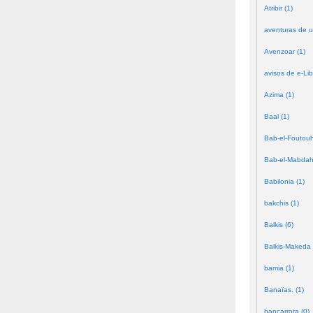
Atribir (1)
aventuras de u
Avenzoar (1)
avisos de e-Lib
Azima (1)
Baal (1)
Bab-el-Foutouh
Bab-el-Mabdah
Babilonia (1)
bakchis (1)
Balkis (6)
Balkis-Makeda 
bamia (1)
Banaïas. (1)
bancarrota (0)