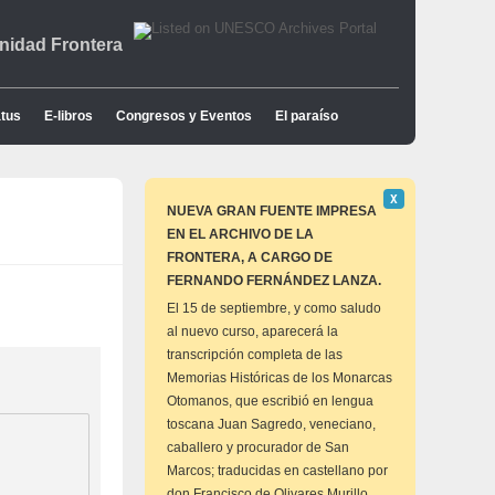
idad Frontera
tus
E-libros
Congresos y Eventos
El paraíso
Descartar
Χ
este
NUEVA GRAN FUENTE IMPRESA
aviso
EN EL ARCHIVO DE LA
FRONTERA, A CARGO DE
FERNANDO FERNÁNDEZ LANZA.
El 15 de septiembre, y como saludo
al nuevo curso, aparecerá la
transcripción completa de las
Memorias Históricas de los Monarcas
Otomanos, que escribió en lengua
toscana Juan Sagredo, veneciano,
caballero y procurador de San
Marcos; traducidas en castellano por
don Francisco de Olivares Murillo,