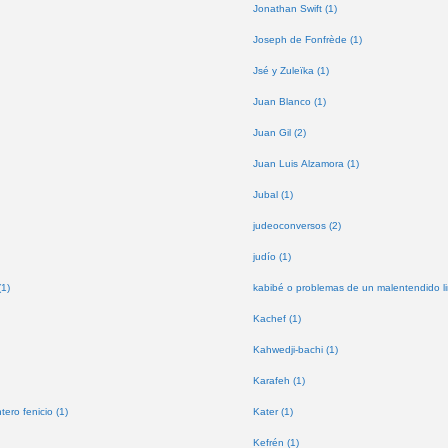
Jonathan Swift (1)
Joseph de Fonfrède (1)
Jsé y Zuleïka (1)
Juan Blanco (1)
Juan Gil (2)
Juan Luis Alzamora (1)
Jubal (1)
judeoconversos (2)
judío (1)
(1)
kabibé o problemas de un malentendido lin
Kachef (1)
Kahwedji-bachi (1)
Karafeh (1)
tero fenicio (1)
Kater (1)
Kefrén (1)