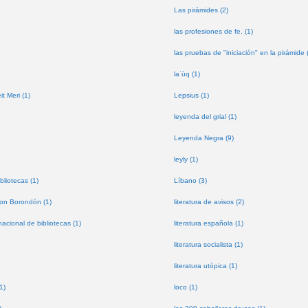
Las pirámides (2)
las profesiones de fe. (1)
las pruebas de "iniciación" en la pirámide 
laʿūq (1)
t Meri (1)
Lepsius (1)
leyenda del grial (1)
Leyenda Negra (9)
leyly (1)
bliotecas (1)
Líbano (3)
don Borondón (1)
literatura de avisos (2)
nacional de bibliotecas (1)
literatura española (1)
literatura socialista (1)
literatura utópica (1)
1)
loco (1)