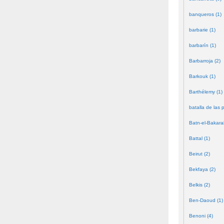
banqueros (1)
barbarie (1)
barbarín (1)
Barbarroja (2)
Barkouk (1)
Barthélemy (1)
batalla de las 
Batn-el-Bakara
Battal (1)
Beirut (2)
Bekfaya (2)
Belkis (2)
Ben-Daoud (1)
Benoni (4)