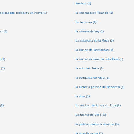
kumkan (1)
na cabeza cocida en un horno (1)
la Andriana de Terencio (1)
La barbería (1)
ro (2)
la cámara del rey (1)
La caravana de la Meca (1)
la ciudad de las tumbas (1)
 (1)
la ciudad romana de Julia Felix (1)
 (1)
la columna Jakín (1)
la conquista de Argel (1)
la dinastía perdida de Henochia (1)
la dote (1)
(1)
La esclava de la Isla de Java (1)
La fuente de Siloé (1)
la gallina asada en la arena (1)
la guardia muda (1)