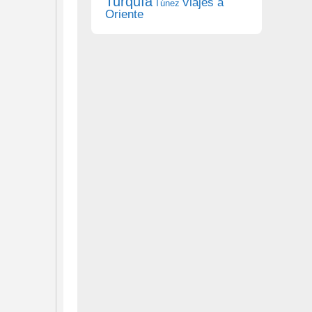
Turquía
Viajes a
Túnez
Oriente