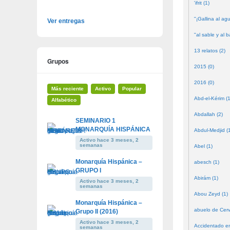
'ifrit (1)
"¡Gallina al agu
Ver entregas
"al sable y al b
13 relatos (2)
Grupos
2015 (0)
2016 (0)
Más reciente
Activo
Popular
Abd-el-Kérim (1
Alfabético
Abdallah (2)
SEMINARIO 1
MONARQUÍA HISPÁNICA
Abdul-Medjid (
Activo hace 3 meses, 2
semanas
Abel (1)
Monarquía Hispánica –
abesch (1)
GRUPO I
Abirám (1)
Activo hace 3 meses, 2
semanas
Abou Zeyd (1)
Monarquía Hispánica –
abuelo de Cerv
Grupo II (2016)
Activo hace 3 meses, 2
Accidentado en
semanas