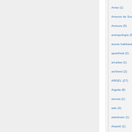
Antar (1)
Antonio de Sos
Antoura (5)
antropología (5
aouss habbara
apartheid (2)
arcadas (1)
archivos (2)
ARGEL (27)
Argelia (8)
arouss (1)
arte (3)
asesinato (1)
Astarté (1)