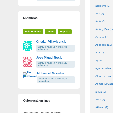
accidente (1)
Ada (1)
Miembros
Adán (3)
Adán y Eva (1)
Más reciente
Activo
Popular
Adonay (3)
Cristian Villavicencio
Adoniram (11)
Activo hace 2 horas, 55
minutos
aga (1)
Jose Miguel Recio
Agel (1)
Activo hace 3 horas, 20
minutos
agradecimiento
Mohamed Mouslim
Ahías de Siló (
Activo hace 3 horas, 40
minutos
Ahmed El Gazze
aioua (1)
Quién está en línea
Akka (1)
Akliman (1)
Actualmente no hay usuarios