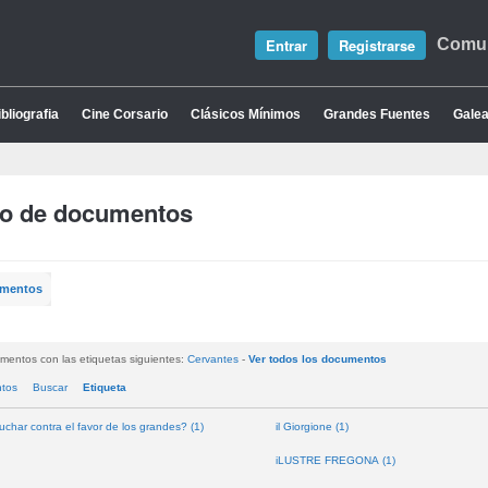
Entrar
Registrarse
Comun
bliografia
Cine Corsario
Clásicos Mínimos
Grandes Fuentes
Galea
io de documentos
umentos
mentos con las etiquetas siguientes:
Cervantes
-
Ver todos los documentos
ntos
Buscar
Etiqueta
uchar contra el favor de los grandes? (1)
il Giorgione (1)
iLUSTRE FREGONA (1)