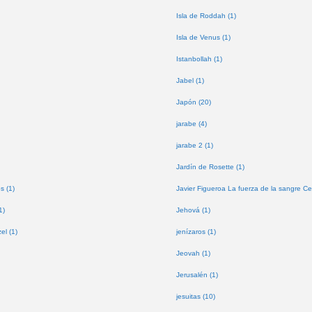
Isla de Roddah (1)
Isla de Venus (1)
Istanbollah (1)
Jabel (1)
Japón (20)
jarabe (4)
jarabe 2 (1)
Jardín de Rosette (1)
s (1)
Javier Figueroa La fuerza de la sangre Ce
1)
Jehová (1)
l (1)
jenízaros (1)
Jeovah (1)
Jerusalén (1)
jesuitas (10)