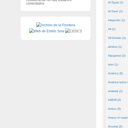
Al-Taysir (1)
conectados
Al-Yami' (1)
Alejandro (1)
Ali (1)
Ali-Osmán (1)
almées (1)
Alpujarras (2)
alun (1)
América (6)
América latina 
amistad (1)
AMOR (3)
Amrou (5)
Amrou el carpin
Anomia (2)