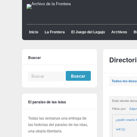
Inicio
La Frontera
El Juego del Legajo
Archivos
Bi
Buscar
Director
Todos los doc
El paraíso de las islas
Está viendo docu
Filtrar por:
Adju
Todas las semanas una entrega de
¿quién osaría l
las historias del paraíso de las islas,
'arif (1)
una utopía libertaria.