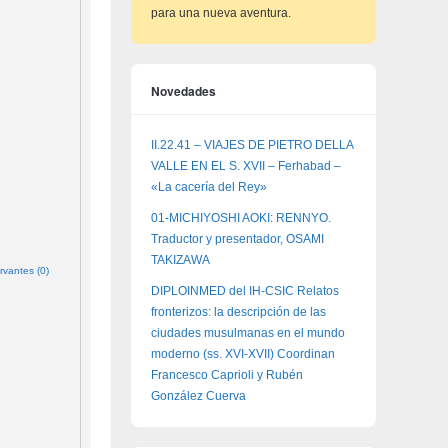
para una nueva aventura.
Novedades
II.22.41 – VIAJES DE PIETRO DELLA
VALLE EN EL S. XVII – Ferhabad –
«La cacería del Rey»
01-MICHIYOSHI AOKI: RENNYO.
Traductor y presentador, OSAMI
TAKIZAWA
rvantes (0)
DIPLOINMED del IH-CSIC Relatos
fronterizos: la descripción de las
ciudades musulmanas en el mundo
moderno (ss. XVI-XVII) Coordinan
Francesco Caprioli y Rubén
González Cuerva