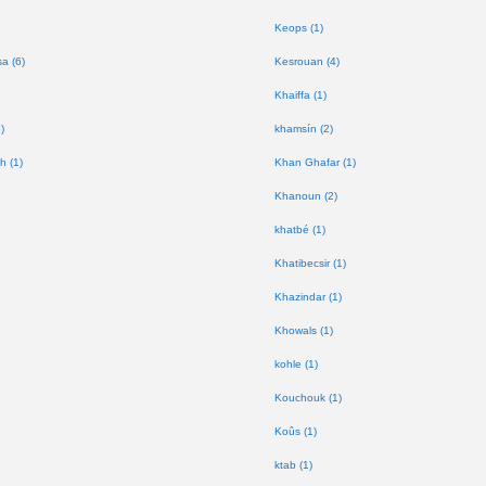
Keops (1)
a (6)
Kesrouan (4)
Khaiffa (1)
)
khamsín (2)
h (1)
Khan Ghafar (1)
Khanoun (2)
khatbé (1)
Khatibecsir (1)
Khazindar (1)
Khowals (1)
kohle (1)
Kouchouk (1)
Koûs (1)
ktab (1)