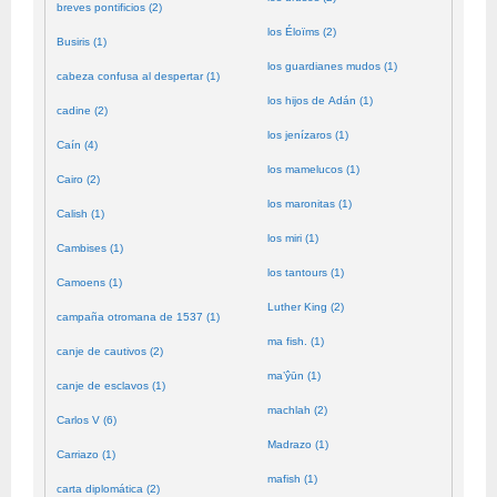
breves pontificios (2)
los Éloïms (2)
Busiris (1)
los guardianes mudos (1)
cabeza confusa al despertar (1)
los hijos de Adán (1)
cadine (2)
los jenízaros (1)
Caín (4)
los mamelucos (1)
Cairo (2)
los maronitas (1)
Calish (1)
los miri (1)
Cambises (1)
los tantours (1)
Camoens (1)
Luther King (2)
campaña otromana de 1537 (1)
ma fish. (1)
canje de cautivos (2)
ma’ŷūn (1)
canje de esclavos (1)
machlah (2)
Carlos V (6)
Madrazo (1)
Carriazo (1)
mafish (1)
carta diplomática (2)