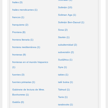
frailes (3)
Solimán (10)
frailes mendicantes (1)
Soliman Aga (1)
francos (1)
Solimán Ben-Daoud (1)
franquismo (2)
Sosa (2)
Frontera (8)
Sterkin (1)
frontera literaria (1)
subalternidad (2)
frontera mediterránea (1)
subversión (2)
fronteras (9)
Sudáfrica (1)
fronteras en el mundo hispanico
(1)
Syra (1)
fuentes (3)
takies (1)
fuentes primarias (1)
talé bukra (1)
Gabinete de lectura de Mme.
Talmud (1)
Bonhomme (1)
Tanis (1)
Galdós (0)
tarabouks (1)