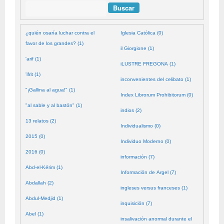
Buscar
¿quién osaría luchar contra el
Iglesia Católica (0)
favor de los grandes? (1)
il Giorgione (1)
'arif (1)
iLUSTRE FREGONA (1)
'ifrit (1)
inconvenientes del celibato (1)
"¡Gallina al agua!" (1)
Index Librorum Prohibitorum (0)
"al sable y al bastón" (1)
indios (2)
13 relatos (2)
Individualismo (0)
2015 (0)
Individuo Moderno (0)
2016 (0)
información (7)
Abd-el-Kérim (1)
Información de Argel (7)
Abdallah (2)
ingleses versus franceses (1)
Abdul-Medjid (1)
inquisición (7)
Abel (1)
insalivación anormal durante el