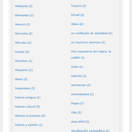
Turquía (1)
Heliópolis (2)
Uchalí (3)
Hémiarites (1)
Ulises (2)
Henoch (1)
un certificado de moralidad (1)
Henochia (2)
un equívoco amoroso (1)
Hércules (1)
Una coquetería del viajero: la
herejía (3)
caffiéh (1)
Herodoto (1)
Uríah (1)
Himyaríes (1)
valentía (1)
Hiram (3)
vehmaniah (1)
hispanismo (3)
ventosidades (1)
historia antigua (1)
Viajes (7)
historia cultural (3)
Vilar (1)
Historia económica (0)
vista débil (1)
historia y opinión (1)
visualización cartográfica (1)