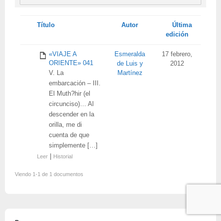
Tienes
Título
Autor
Última
adjunto
edición
«VIAJE A
Esmeralda
17 febrero,
ORIENTE» 041
de Luis y
2012
V. La
Martínez
embarcación – III.
El Muth?hir (el
circunciso)… Al
descender en la
orilla, me di
cuenta de que
simplemente […]
|
Leer
Historial
Viendo 1-1 de 1 documentos