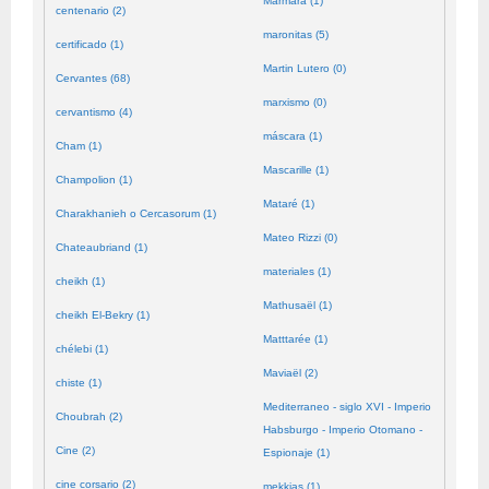
Mármara (1)
centenario (2)
maronitas (5)
certificado (1)
Martin Lutero (0)
Cervantes (68)
marxismo (0)
cervantismo (4)
máscara (1)
Cham (1)
Mascarille (1)
Champolion (1)
Mataré (1)
Charakhanieh o Cercasorum (1)
Mateo Rizzi (0)
Chateaubriand (1)
materiales (1)
cheikh (1)
Mathusaël (1)
cheikh El-Bekry (1)
Matttarée (1)
chélebi (1)
Maviaël (2)
chiste (1)
Mediterraneo - siglo XVI - Imperio
Choubrah (2)
Habsburgo - Imperio Otomano -
Cine (2)
Espionaje (1)
cine corsario (2)
mekkias (1)