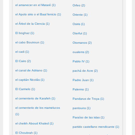
el amanecer en el Mataré (1)
Orfeo (2)
el Apolo sirio o el Baal fenicio (1)
Oriente (1)
el Árbol de la Ciencia (1)
Osiris (1)
El boghaz (1)
Oterfut (1)
el cabo Boutroun (1)
Otomanos (2)
el cadi (1)
oualems (2)
El Cairo (2)
Pablo IV (1)
el canal de Adriano (1)
pachá de Acre (2)
el capitán Nicolás (1)
Padre Juan (1)
El Carmelo (1)
Palermo (1)
el cementerio de Karafeh (1)
Pandarus de Troya (1)
el cementerio de los mamelucos
pantouns (1)
(1)
Paraíso de las islas (1)
el cheikh Aboud Khaled (1)
partido castellano mendicante (1)
El Choubrah (1)