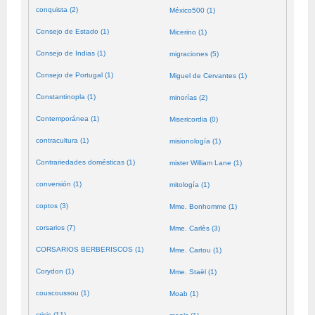
conquista (2)
México500 (1)
Consejo de Estado (1)
Micerino (1)
Consejo de Indias (1)
migraciones (5)
Consejo de Portugal (1)
Miguel de Cervantes (1)
Constantinopla (1)
minorías (2)
Contemporánea (1)
Misericordia (0)
contracultura (1)
misionología (1)
Contrariedades domésticas (1)
mister William Lane (1)
conversión (1)
mitología (1)
coptos (3)
Mme. Bonhomme (1)
corsarios (7)
Mme. Carlès (3)
CORSARIOS BERBERISCOS (1)
Mme. Cartou (1)
Corydon (1)
Mme. Staël (1)
couscoussou (1)
Moab (1)
crisis (11)