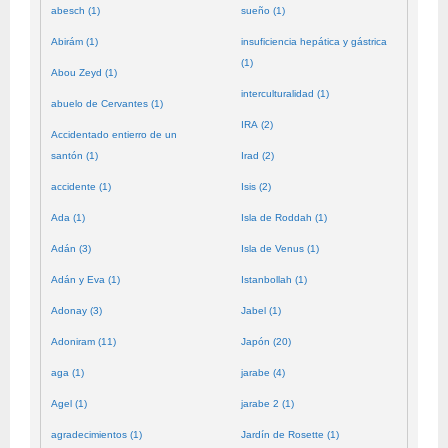
abesch (1)
sueño (1)
Abirám (1)
insuficiencia hepática y gástrica
(1)
Abou Zeyd (1)
interculturalidad (1)
abuelo de Cervantes (1)
IRA (2)
Accidentado entierro de un
santón (1)
Irad (2)
accidente (1)
Isis (2)
Ada (1)
Isla de Roddah (1)
Adán (3)
Isla de Venus (1)
Adán y Eva (1)
Istanbollah (1)
Adonay (3)
Jabel (1)
Adoniram (11)
Japón (20)
aga (1)
jarabe (4)
Agel (1)
jarabe 2 (1)
agradecimientos (1)
Jardín de Rosette (1)