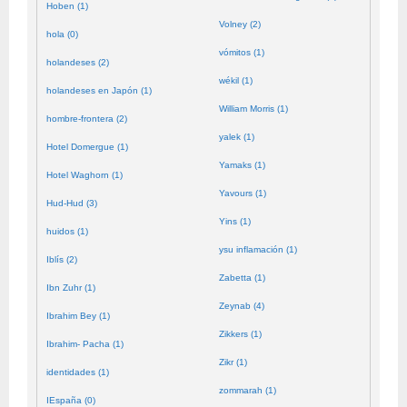
Hoben (1)
Volney (2)
hola (0)
vómitos (1)
holandeses (2)
wékil (1)
holandeses en Japón (1)
William Morris (1)
hombre-frontera (2)
yalek (1)
Hotel Domergue (1)
Yamaks (1)
Hotel Waghorn (1)
Yavours (1)
Hud-Hud (3)
Yins (1)
huidos (1)
ysu inflamación (1)
Iblís (2)
Zabetta (1)
Ibn Zuhr (1)
Zeynab (4)
Ibrahim Bey (1)
Zikkers (1)
Ibrahim- Pacha (1)
Zikr (1)
identidades (1)
zommarah (1)
IEspaña (0)