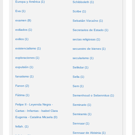
Europa y América (1)
Schibboleth (1)
Eva (1)
Scribe (1)
examen (8)
Sebatián Vizcaíno (1)
exiliados (1)
Secretarios de Estado (1)
exilios (1)
sectas religiosas (1)
existencialismo (1)
secuestro de bienes (1)
exploraciones (1)
secularismo (1)
expulsión (1)
Selikdar (1)
fanatismo (1)
Sella (1)
Fanon (2)
Sem (1)
Fátima (1)
Semenhoud o Sebennitus (1)
Felipe II - Leyenda Negra -
Seminario (1)
Cartas - Infantas - Isabel Clara
Semiramis (1)
Eugenia - Catalina Micaela (0)
Sennaar (1)
fellah. (1)
Sennaar de Abisinia (1)