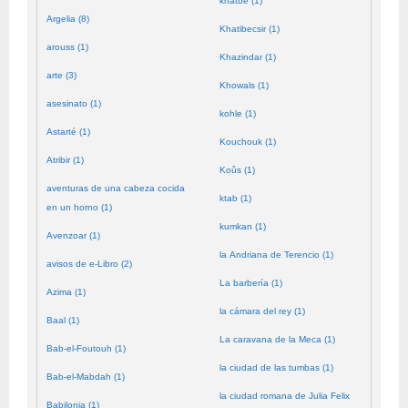
khatbé (1)
Argelia (8)
Khatibecsir (1)
arouss (1)
Khazindar (1)
arte (3)
Khowals (1)
asesinato (1)
kohle (1)
Astarté (1)
Kouchouk (1)
Atribir (1)
Koûs (1)
aventuras de una cabeza cocida
ktab (1)
en un horno (1)
kumkan (1)
Avenzoar (1)
la Andriana de Terencio (1)
avisos de e-Libro (2)
La barbería (1)
Azima (1)
la cámara del rey (1)
Baal (1)
La caravana de la Meca (1)
Bab-el-Foutouh (1)
la ciudad de las tumbas (1)
Bab-el-Mabdah (1)
la ciudad romana de Julia Felix
Babilonia (1)