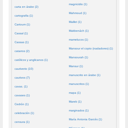
magnicidio (1)
carta en árabe (2)
Mahmoud (1)
cartografia (1)
Maillet (1)
Cartoum (1)
Makbenách (1)
Cassal (1)
mamelucos (1)
Cassas (1)
Mansour el copto (nadadores) (1)
catarros (2)
Mansourah (1)
católicos y anglicanos (1)
Mansur (1)
cautiverio (10)
manuscrito en árabe (1)
cautivos (7)
manuscritos (1)
cavas. (1)
mapa (1)
cavases (1)
Mareb (1)
Cedrón (1)
marginados (1)
celebración (1)
María Antonia Garcés (1)
censura (1)