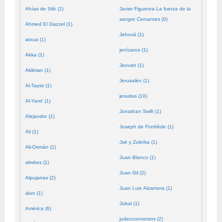
Ahías de Siló (1)
Javier Figueroa La fuerza de la
sangre Cervantes (0)
Ahmed El Gazzel (1)
Jehová (1)
aioua (1)
jenízaros (1)
Akka (1)
Jeovah (1)
Akliman (1)
Jerusalén (1)
Al-Taysir (1)
jesuitas (10)
Al-Yami' (1)
Jonathan Swift (1)
Alejandro (1)
Joseph de Fonfrède (1)
Ali (1)
Jsé y Zuleïka (1)
Ali-Osmán (1)
Juan Blanco (1)
almées (1)
Juan Gil (2)
Alpujarras (2)
Juan Luis Alzamora (1)
alun (1)
Jubal (1)
América (6)
judeoconversos (2)