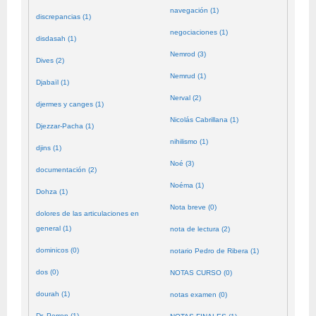
navegación (1)
discrepancias (1)
negociaciones (1)
disdasah (1)
Nemrod (3)
Dives (2)
Nemrud (1)
Djabaïl (1)
Nerval (2)
djermes y canges (1)
Nicolás Cabrillana (1)
Djezzar-Pacha (1)
nihilismo (1)
djins (1)
Noé (3)
documentación (2)
Noéma (1)
Dohza (1)
Nota breve (0)
dolores de las articulaciones en
general (1)
nota de lectura (2)
dominicos (0)
notario Pedro de Ribera (1)
dos (0)
NOTAS CURSO (0)
dourah (1)
notas examen (0)
Dr. Perron (1)