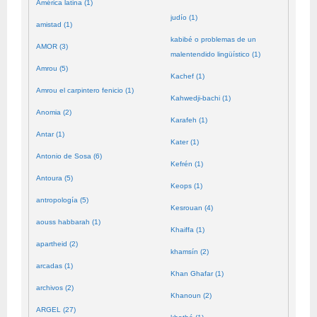
América latina (1)
judío (1)
amistad (1)
kabibé o problemas de un
AMOR (3)
malentendido lingüístico (1)
Amrou (5)
Kachef (1)
Amrou el carpintero fenicio (1)
Kahwedji-bachi (1)
Anomia (2)
Karafeh (1)
Antar (1)
Kater (1)
Antonio de Sosa (6)
Kefrén (1)
Antoura (5)
Keops (1)
antropología (5)
Kesrouan (4)
aouss habbarah (1)
Khaiffa (1)
apartheid (2)
khamsín (2)
arcadas (1)
Khan Ghafar (1)
archivos (2)
Khanoun (2)
ARGEL (27)