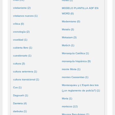
moals (1)
cristianismo (2)
MODELO PLANTILLA ADF EN
WORD (0)
cristianos nuevos (1)
Modernismo (0)
crítica (0)
Moisés (3)
cronología (2)
Mokatam (3)
crueldad (1)
Molóch (1)
cubierta libro (1)
Monarquía Católica (1)
cuestionario (1)
monarquía hispánica (9)
cultura (3)
monte Moria (1)
cultura setentera (1)
montes Cassanitas (1)
cultura transicional (1)
Montesquieu y L'Esprit des lois
Cus (1)
(¿un reglamento de policía?) (1)
Dagoueh (1)
Moria (1)
Damieta (4)
moriscos (12)
darbuka (1)
Moussa Ben-Amran (1)