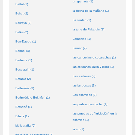
un grumete (1)
Battal (1)
la Reina de la mañana (1)
Beirut (2)
La sirafeh (1)
Bekfaya (2)
la torre de Fakardin (1)
Belkis (2)
Lamartine (1)
Ben-Daoud (1)
Lamec (2)
Benoni (4)
las cancrelats o cucarachas (1)
Berbería (1)
las columnas Jakin y Booz (1)
Besestaín (1)
Las esclavas (2)
Betania (2)
las langostas (1)
Bethmérie (3)
Las pirámides (2)
Bethmérie o Beit Meri (1)
las profesiones de fe. (1)
Betsabé (1)
las pruebas de "iniciación" en la
Bibars (1)
pirámide (1)
bibliografía (6)
laʿūq (1)
biblioteca de bibliotecas (1)