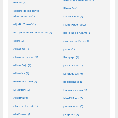
Phanor el albañil sirio (1)
el hulla (1)
Pharouïs (1)
el islote de los perros
abandonados (1)
PICARESCA (1)
el judío Yousef (1)
Pietro Redondi (1)
El lago Menzaleh o Mareotis (1)
piloto inglés Adams (1)
el loti (1)
pirámide de Keops (1)
el mahmil (1)
poder (1)
el mar de bronce (1)
Pompeyo (1)
el Mar Rojo (1)
portada libro (1)
el Mesías (1)
portugueses (6)
el moudhir turco (1)
posibilidades (1)
El Mousky (1)
Posmodernismo (0)
el mutahir (1)
PRÁCTICAS (2)
el naz y el rebab (1)
presentación (3)
el nilómetro (1)
programa (2)