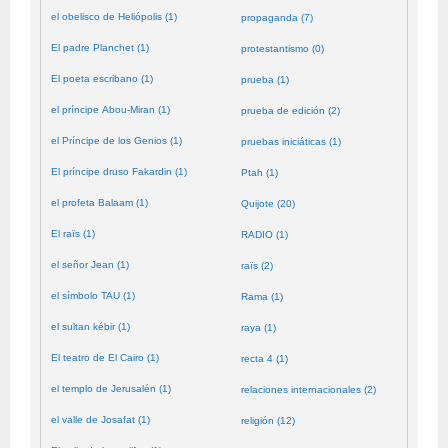
el obelisco de Heliópolis (1)
propaganda (7)
El padre Planchet (1)
protestantismo (0)
El poeta escribano (1)
prueba (1)
el príncipe Abou-Miran (1)
prueba de edición (2)
el Príncipe de los Genios (1)
pruebas iniciáticas (1)
El príncipe druso Fakardin (1)
Ptah (1)
el profeta Balaam (1)
Quijote (20)
El raïs (1)
RADIO (1)
el señor Jean (1)
raïs (2)
el símbolo TAU (1)
Rama (1)
el sultan kébir (1)
raya (1)
El teatro de El Cairo (1)
recta 4 (1)
el templo de Jerusalén (1)
relaciones internacionales (2)
el valle de Josafat (1)
religión (12)