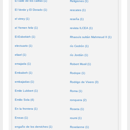
El valle de los califas (1)
Religiones (1)
El Verde y El Dorado (1)
rescates (1)
el virrey (1)
reseña (1)
el Yemen feliz (1)
revista ILCEA (1)
El-Esbekieh (1)
Rhaouïs sultán Mahmoud II (1)
electuario (1)
río Cedrón (1)
eliael (1)
río Jordán (1)
emajada (1)
Robert Musil (1)
Embabeh (1)
Rodope (1)
embajadas (1)
Rodrigo de Vivero (3)
Emile Lubbert (1)
Roma (1)
Emilio Sola (4)
ronquera (2)
En la frontera (1)
Roseta (1)
Eneas (1)
roumi (1)
engaño de los derviches (1)
Roxelanne (1)