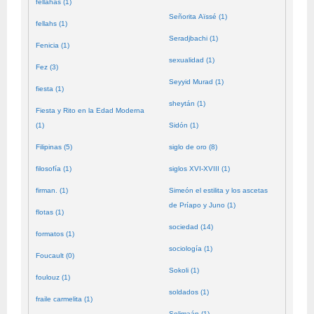
fellahas (1)
Señorita Aïssé (1)
fellahs (1)
Seradjbachi (1)
Fenicia (1)
sexualidad (1)
Fez (3)
Seyyid Murad (1)
fiesta (1)
sheytán (1)
Fiesta y Rito en la Edad Moderna
(1)
Sidón (1)
Filipinas (5)
siglo de oro (8)
filosofía (1)
siglos XVI-XVIII (1)
firman. (1)
Simeón el estilita y los ascetas
de Príapo y Juno (1)
flotas (1)
sociedad (14)
formatos (1)
sociología (1)
Foucault (0)
Sokoli (1)
foulouz (1)
soldados (1)
fraile carmelita (1)
Solimaán (1)