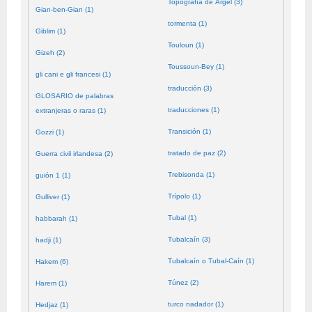
Topografía de Argel (3)
Gian-ben-Gian (1)
tormenta (1)
Giblim (1)
Touloun (1)
Gizeh (2)
Toussoun-Bey (1)
gli cani e gli francesi (1)
traducción (3)
GLOSARIO de palabras
traducciones (1)
extranjeras o raras (1)
Transición (1)
Gozzi (1)
tratado de paz (2)
Guerra civil irlandesa (2)
Trebisonda (1)
guión 1 (1)
Trípolo (1)
Gulliver (1)
Tubal (1)
habbarah (1)
Tubalcaín (3)
hadji (1)
Tubalcaín o Tubal-Caín (1)
Hakem (6)
Túnez (2)
Harem (1)
turco nadador (1)
Hedjaz (1)