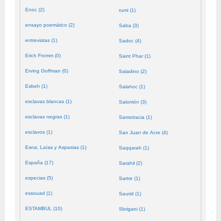
Enoc (2)
rumi (1)
ensayo poemático (2)
Saba (3)
entrevistas (1)
Sadoc (4)
Erich Fromm (0)
Saint Phar (1)
Erving Goffman (0)
Saladino (2)
Esbeh (1)
Salahoc (1)
esclavas blancas (1)
Salomón (3)
esclavas negras (1)
Samotracia (1)
esclavos (1)
San Juan de Acre (4)
Esna; Laïas y Aspasias (1)
Saqqarah (1)
España (17)
Sarahil (2)
especias (5)
Sartre (1)
essouad (1)
Saurid (1)
ESTAMBUL (10)
Sbrigani (1)