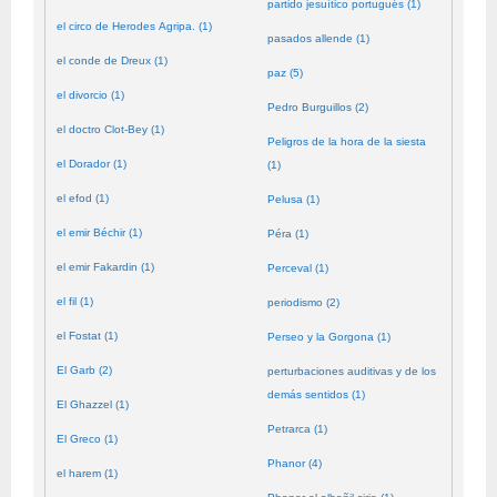
partido jesuítico portugués (1)
el circo de Herodes Agripa. (1)
pasados allende (1)
el conde de Dreux (1)
paz (5)
el divorcio (1)
Pedro Burguillos (2)
el doctro Clot-Bey (1)
Peligros de la hora de la siesta
el Dorador (1)
(1)
el efod (1)
Pelusa (1)
el emir Béchir (1)
Péra (1)
el emir Fakardin (1)
Perceval (1)
el fil (1)
periodismo (2)
el Fostat (1)
Perseo y la Gorgona (1)
El Garb (2)
perturbaciones auditivas y de los
demás sentidos (1)
El Ghazzel (1)
Petrarca (1)
El Greco (1)
Phanor (4)
el harem (1)