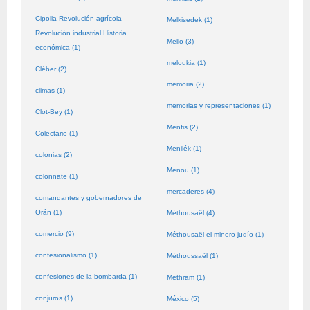
Cipolla Revolución agrícola
Melkisedek (1)
Revolución industrial Historia
Mello (3)
económica (1)
meloukia (1)
Cléber (2)
memoria (2)
climas (1)
memorias y representaciones (1)
Clot-Bey (1)
Menfis (2)
Colectario (1)
Menilék (1)
colonias (2)
Menou (1)
colonnate (1)
mercaderes (4)
comandantes y gobernadores de
Orán (1)
Méthousaël (4)
comercio (9)
Méthousaël el minero judío (1)
confesionalismo (1)
Méthoussaël (1)
confesiones de la bombarda (1)
Methram (1)
conjuros (1)
México (5)