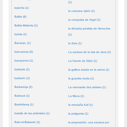
(1)
bakchis (1)
la columna Jakín (1)
Balkis (6)
la conquista de Argel (1)
Balkis-Makeda (1)
la dinastía perdida de Henochia
bamia (1)
(1)
Banaïas. (1)
la dote (1)
bancarrota (0)
La esclava de la Isla de Java (1)
banqueros (1)
La fuente de Siloé (1)
barbarie (1)
la gallina asada en la arena (1)
barbarín (1)
la guardia muda (1)
Barbarroja (2)
La mansarde des artistes (1)
Barkouk (1)
La Meca (1)
Barthélemy (1)
la montaña Kaf (1)
batalla de las pirámides (1)
la poligamia (1)
Batn-el-Bakarah (1)
la proposición: una esclava por