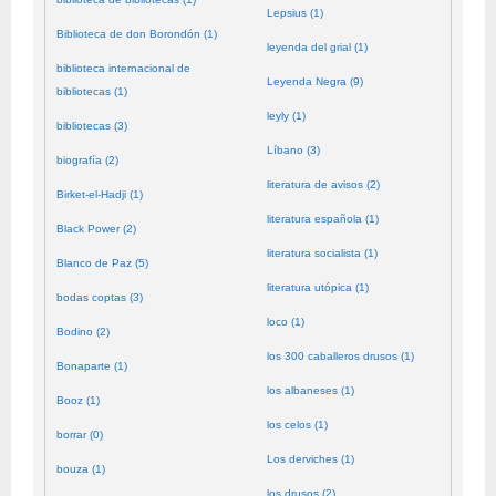
Lepsius (1)
Biblioteca de don Borondón (1)
leyenda del grial (1)
biblioteca internacional de
Leyenda Negra (9)
bibliotecas (1)
leyly (1)
bibliotecas (3)
Líbano (3)
biografía (2)
literatura de avisos (2)
Birket-el-Hadji (1)
literatura española (1)
Black Power (2)
literatura socialista (1)
Blanco de Paz (5)
literatura utópica (1)
bodas coptas (3)
loco (1)
Bodino (2)
los 300 caballeros drusos (1)
Bonaparte (1)
los albaneses (1)
Booz (1)
los celos (1)
borrar (0)
Los derviches (1)
bouza (1)
los drusos (2)