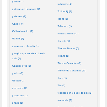
galeón (1)
tarbouche (2)
galeón San Francisco (1)
Tchiboukji (1)
galeones (2)
Tebas (1)
Galileo (0)
Telémaco (1)
Galileo herético (1)
temperamentos (1)
Gandhi (2)
Teócrito (1)
ganglios en el cuello (1)
Thomas Murner. (0)
ganglios que se alojan bajo la
Ticiano (1)
axila (1)
Tiempo Cervantes (0)
Gauttier d'Arc (1)
Tiempo de Cervantes (13)
genios (1)
Tifón (1)
Gessen (1)
Tiro (1)
ghavasies (1)
tocados por el dedo de dios (1)
ghawasies (1)
tolerancia (2)
ghazis (1)