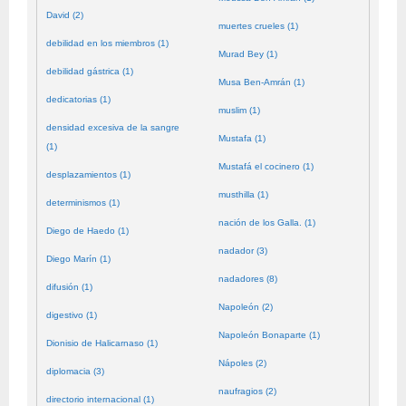
David (2)
muertes crueles (1)
debilidad en los miembros (1)
Murad Bey (1)
debilidad gástrica (1)
Musa Ben-Amrán (1)
dedicatorias (1)
muslim (1)
densidad excesiva de la sangre
Mustafa (1)
(1)
Mustafá el cocinero (1)
desplazamientos (1)
musthilla (1)
determinismos (1)
nación de los Galla. (1)
Diego de Haedo (1)
nadador (3)
Diego Marín (1)
nadadores (8)
difusión (1)
Napoleón (2)
digestivo (1)
Napoleón Bonaparte (1)
Dionisio de Halicarnaso (1)
Nápoles (2)
diplomacia (3)
naufragios (2)
directorio internacional (1)