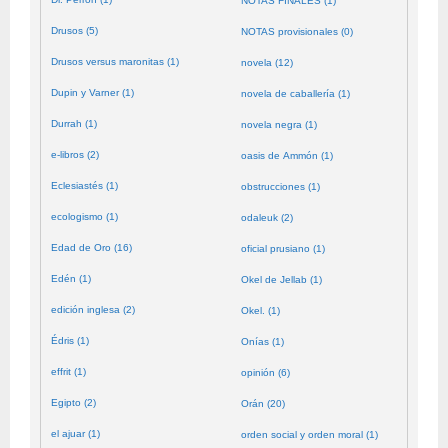
NOTAS FINALES (1)
Drusos (5)
NOTAS provisionales (0)
Drusos versus maronitas (1)
novela (12)
Dupin y Varner (1)
novela de caballería (1)
Durrah (1)
novela negra (1)
e-libros (2)
oasis de Ammón (1)
Eclesiastés (1)
obstrucciones (1)
ecologismo (1)
odaleuk (2)
Edad de Oro (16)
oficial prusiano (1)
Edén (1)
Okel de Jellab (1)
edición inglesa (2)
Okel. (1)
Édris (1)
Onías (1)
effrit (1)
opinión (6)
Egipto (2)
Orán (20)
el ajuar (1)
orden social y orden moral (1)