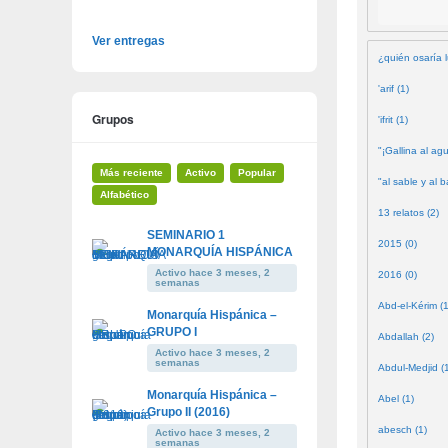
Ver entregas
¿quién osaría l
'arif (1)
Grupos
'ifrit (1)
"¡Gallina al agu
Más reciente
Activo
Popular
"al sable y al b
Alfabético
13 relatos (2)
SEMINARIO 1
2015 (0)
MONARQUÍA HISPÁNICA
Activo hace 3 meses, 2
2016 (0)
semanas
Abd-el-Kérim (1
Monarquía Hispánica –
GRUPO I
Abdallah (2)
Activo hace 3 meses, 2
semanas
Abdul-Medjid (
Monarquía Hispánica –
Abel (1)
Grupo II (2016)
abesch (1)
Activo hace 3 meses, 2
semanas