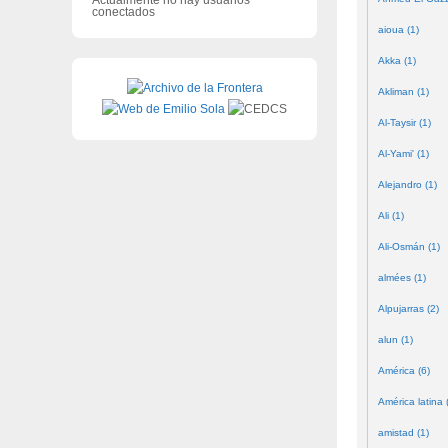
conectados
aioua (1)
Akka (1)
Akliman (1)
Al-Taysir (1)
Al-Yami' (1)
Alejandro (1)
Ali (1)
Ali-Osmán (1)
almées (1)
Alpujarras (2)
alun (1)
América (6)
América latina 
amistad (1)