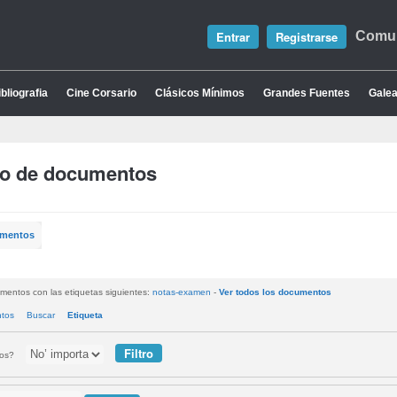
Entrar
Registrarse
Comun
bliografia
Cine Corsario
Clásicos Mínimos
Grandes Fuentes
Galea
io de documentos
umentos
mentos con las etiquetas siguientes:
notas-examen
-
Ver todos los documentos
ntos
Buscar
Etiqueta
tos?