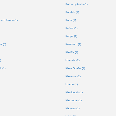
Kahwedji-bachi (1)
Karafeh (1)
tero fenicio (1)
Kater (1)
Kefrén (1)
Keops (1)
a (6)
Kesrouan (4)
Khaiffa (1)
)
khamsín (2)
h (1)
Khan Ghafar (1)
Khanoun (2)
khatbé (1)
Khatibecsir (1)
Khazindar (1)
Khowals (1)