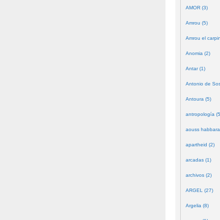
AMOR (3)
Amrou (5)
Amrou el carpin
Anomia (2)
Antar (1)
Antonio de Sos
Antoura (5)
antropología (5
aouss habbara
apartheid (2)
arcadas (1)
archivos (2)
ARGEL (27)
Argelia (8)