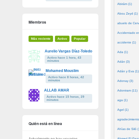
Abirám (1)
Abou Zeyd (1)
Miembros
abuelo de Cerv
Accidentado en
Más reciente
Activo
Popular
accidente (1)
Aurelio Vargas Díaz-Toledo
Ada (1)
Activo hace 1 hora, 43
minutos
Adán (3)
Mohamed Mouslim
Adán y Eva (1)
Activo hace 8 horas, 42
minutos
Adonay (3)
ALLAB AMAR
Adoniram (11)
Activo hace 15 horas, 29
minutos
aga (1)
Agel (1)
agradecimiento
Quién está en línea
Ahías de Siló (
Actualmente no hay usuarios
Ahmed El Gazze