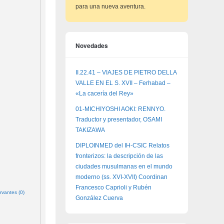
para una nueva aventura.
Novedades
II.22.41 – VIAJES DE PIETRO DELLA
VALLE EN EL S. XVII – Ferhabad –
«La cacería del Rey»
01-MICHIYOSHI AOKI: RENNYO.
Traductor y presentador, OSAMI
TAKIZAWA
DIPLOINMED del IH-CSIC Relatos
fronterizos: la descripción de las
ciudades musulmanas en el mundo
moderno (ss. XVI-XVII) Coordinan
Francesco Caprioli y Rubén
rvantes (0)
González Cuerva