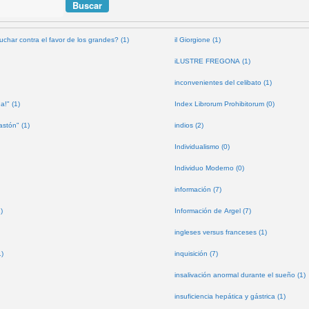
uchar contra el favor de los grandes? (1)
il Giorgione (1)
iLUSTRE FREGONA (1)
inconvenientes del celibato (1)
a!" (1)
Index Librorum Prohibitorum (0)
astón" (1)
indios (2)
Individualismo (0)
Individuo Moderno (0)
información (7)
)
Información de Argel (7)
ingleses versus franceses (1)
1)
inquisición (7)
insalivación anormal durante el sueño (1)
insuficiencia hepática y gástrica (1)