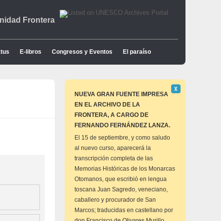
idad Frontera
tus
E-libros
Congresos y Eventos
El paraíso
Descartar
Χ
este
NUEVA GRAN FUENTE IMPRESA
aviso
EN EL ARCHIVO DE LA
FRONTERA, A CARGO DE
FERNANDO FERNÁNDEZ LANZA.
El 15 de septiembre, y como saludo
al nuevo curso, aparecerá la
transcripción completa de las
Memorias Históricas de los Monarcas
Otomanos, que escribió en lengua
toscana Juan Sagredo, veneciano,
caballero y procurador de San
Marcos; traducidas en castellano por
don Francisco de Olivares Murillo,