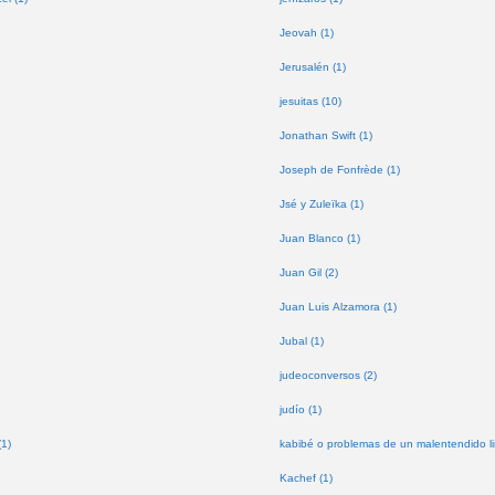
Jeovah (1)
Jerusalén (1)
jesuitas (10)
Jonathan Swift (1)
Joseph de Fonfrède (1)
Jsé y Zuleïka (1)
Juan Blanco (1)
Juan Gil (2)
Juan Luis Alzamora (1)
Jubal (1)
judeoconversos (2)
judío (1)
(1)
kabibé o problemas de un malentendido lin
Kachef (1)