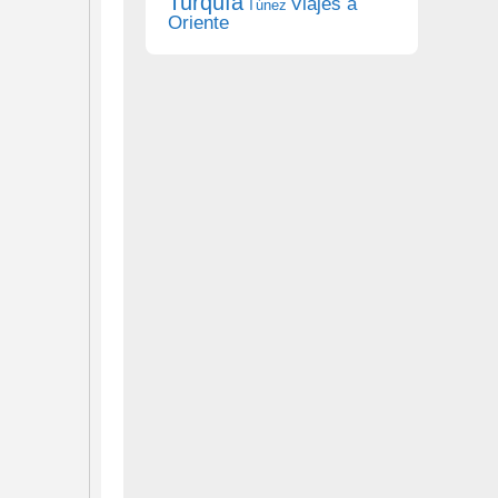
Turquía
Viajes a
Túnez
Oriente