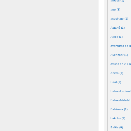
arouss (1)
arte (3)
asesinato (1)
Astarté (1)
Atribir (1)
aventuras de u
Avenzoar (1)
avisos de e-Lib
Azima (1)
Baal (1)
Bab-el-Foutouh
Bab-el-Mabdah
Babilonia (1)
bakchis (1)
Balkis (6)