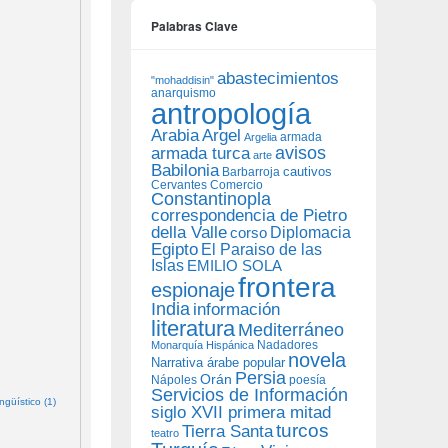
Palabras Clave
abastecimientos
"mohaddisin"
anarquismo
antropología
Arabia
Argel
armada
Argelia
avisos
armada turca
arte
Babilonia
Barbarroja
cautivos
Cervantes
Comercio
Constantinopla
correspondencia de Pietro
della Valle
Diplomacia
corso
Egipto
El Paraiso de las
Islas
EMILIO SOLA
frontera
espionaje
India
información
literatura
Mediterráneo
Nadadores
Monarquía Hispánica
novela
Narrativa árabe popular
Persia
Orán
Nápoles
poesía
Servicios de Información
güístico (1)
siglo XVII primera mitad
turcos
Tierra Santa
teatro