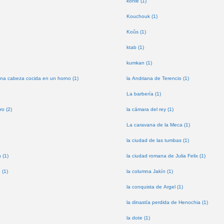
kohle (1)
Kouchouk (1)
Koûs (1)
ktab (1)
kumkan (1)
na cabeza cocida en un horno (1)
la Andriana de Terencio (1)
La barbería (1)
ro (2)
la cámara del rey (1)
La caravana de la Meca (1)
la ciudad de las tumbas (1)
 (1)
la ciudad romana de Julia Felix (1)
 (1)
la columna Jakín (1)
la conquista de Argel (1)
la dinastía perdida de Henochia (1)
la dote (1)