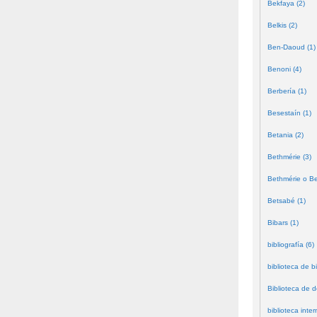
Bekfaya (2)
Belkis (2)
Ben-Daoud (1)
Benoni (4)
Berbería (1)
Besestaín (1)
Betania (2)
Bethmérie (3)
Bethmérie o Bei
Betsabé (1)
Bibars (1)
bibliografía (6)
biblioteca de bi
Biblioteca de 
biblioteca inter