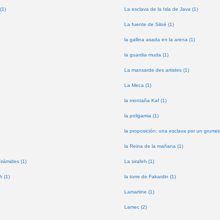
(1)
La esclava de la Isla de Java (1)
La fuente de Siloé (1)
la gallina asada en la arena (1)
la guardia muda (1)
La mansarde des artistes (1)
La Meca (1)
la montaña Kaf (1)
la poligamia (1)
la proposición: una esclava por un grumet
la Reina de la mañana (1)
pirámides (1)
La sirafeh (1)
h (1)
la torre de Fakardin (1)
Lamartine (1)
Lamec (2)