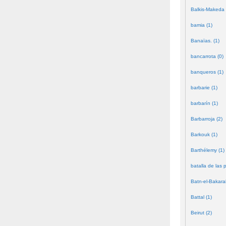
Balkis-Makeda 
bamia (1)
Banaïas. (1)
bancarrota (0)
banqueros (1)
barbarie (1)
barbarín (1)
Barbarroja (2)
Barkouk (1)
Barthélemy (1)
batalla de las 
Batn-el-Bakara
Battal (1)
Beirut (2)