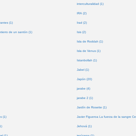
interculturalidad (1)
IRA (2)
antes (1)
Irad (2)
tierro de un santón (1)
Isis (2)
Isla de Roddah (1)
Isla de Venus (1)
Istanbollah (1)
Jabel (1)
Japón (20)
jarabe (4)
jarabe 2 (1)
Jardín de Rosette (1)
s (1)
Javier Figueroa La fuerza de la sangre Ce
1)
Jehová (1)
l (1)
jenízaros (1)