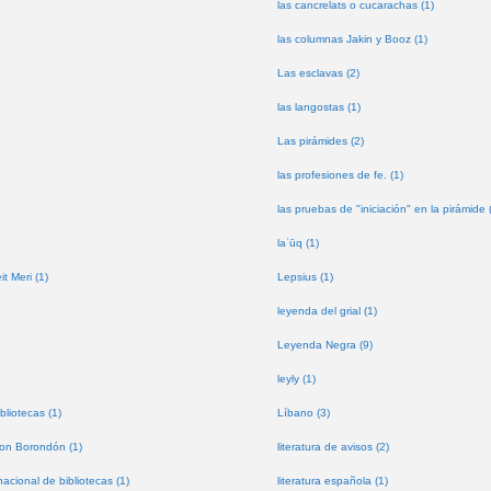
las cancrelats o cucarachas (1)
las columnas Jakin y Booz (1)
Las esclavas (2)
las langostas (1)
Las pirámides (2)
las profesiones de fe. (1)
las pruebas de "iniciación" en la pirámide 
laʿūq (1)
t Meri (1)
Lepsius (1)
leyenda del grial (1)
Leyenda Negra (9)
leyly (1)
bliotecas (1)
Líbano (3)
don Borondón (1)
literatura de avisos (2)
nacional de bibliotecas (1)
literatura española (1)