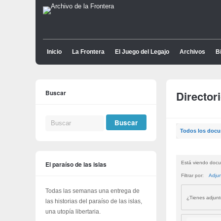
Inicio
La Frontera
El Juego del Legajo
Archivos
Bi
Buscar
Director
Todos los doc
El paraíso de las islas
Está viendo docu
Filtrar por:
Adju
Todas las semanas una entrega de
¿Tienes adjun
las historias del paraíso de las islas,
una utopía libertaria.
Buscar