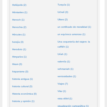
Turquía (1)
Heliópolis (2)
Uchalí (3)
Hémiarites (1)
Ulises (2)
Henoch (1)
un certificado de moralidad (1)
Henochia (2)
un equívoco amoroso (1)
Hércules (1)
Una coquetería del viajero: la
herejía (3)
caffiéh (1)
Herodoto (1)
Uríah (1)
Himyaríes (1)
valentía (1)
Hiram (3)
vehmaniah (1)
hispanismo (3)
ventosidades (1)
historia antigua (1)
Viajes (7)
historia cultural (3)
Vilar (1)
Historia económica (0)
vista débil (1)
historia y opinión (1)
visualización cartográfica (1)