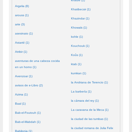
khatbé (1)
Argelia (8)
Khatibecsir (1)
arouss (1)
Khazindar (1)
arte (3)
Khowals (1)
asesinato (1)
kohle (1)
Astarté (1)
Kouchouk (1)
Atribir (1)
Koûs (1)
aventuras de una cabeza cocida
ktab (1)
en un horno (1)
kumkan (1)
Avenzoar (1)
la Andriana de Terencio (1)
avisos de e-Libro (2)
La barbería (1)
Azima (1)
la cámara del rey (1)
Baal (1)
La caravana de la Meca (1)
Bab-el-Foutouh (1)
la ciudad de las tumbas (1)
Bab-el-Mabdah (1)
la ciudad romana de Julia Felix
Babilonia (1)