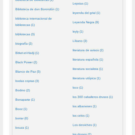
Lepsius (1)
Biblioteca de don Borondón (1)
leyenda del grial (1)
biblioteca internacional de
Leyenda Negra (9)
bibliotecas (1)
leyly (1)
bibliotecas (3)
Líbano (3)
biografía (2)
literatura de avisos (2)
Birket-el-Hadji (1)
literatura española (1)
Black Power (2)
literatura socialista (1)
Blanco de Paz (5)
literatura utópica (1)
bodas coptas (3)
loco (1)
Bodino (2)
los 300 caballeros drusos (1)
Bonaparte (1)
los albaneses (1)
Booz (1)
los celos (1)
borrar (0)
Los derviches (1)
bouza (1)
los drusos (2)