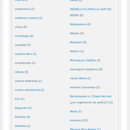
moals (1)
cristianismo (2)
MODELO PLANTILLA ADF EN
WORD (0)
cristianos nuevos (1)
Modernismo (0)
crítica (0)
Moisés (3)
cronología (2)
Mokatam (3)
crueldad (1)
Molóch (1)
cubierta libro (1)
Monarquía Católica (1)
cuestionario (1)
monarquía hispánica (9)
cultura (3)
monte Moria (1)
cultura setentera (1)
montes Cassanitas (1)
cultura transicional (1)
Montesquieu y L'Esprit des lois
Cus (1)
(¿un reglamento de policía?) (1)
Dagoueh (1)
Moria (1)
Damieta (4)
moriscos (12)
darbuka (1)
Moussa Ben-Amran (1)