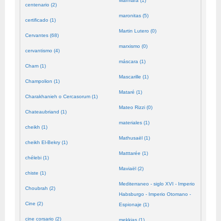
Mármara (1)
centenario (2)
maronitas (5)
certificado (1)
Martin Lutero (0)
Cervantes (68)
marxismo (0)
cervantismo (4)
máscara (1)
Cham (1)
Mascarille (1)
Champolion (1)
Mataré (1)
Charakhanieh o Cercasorum (1)
Mateo Rizzi (0)
Chateaubriand (1)
materiales (1)
cheikh (1)
Mathusaël (1)
cheikh El-Bekry (1)
Matttarée (1)
chélebi (1)
Maviaël (2)
chiste (1)
Mediterraneo - siglo XVI - Imperio
Choubrah (2)
Habsburgo - Imperio Otomano -
Cine (2)
Espionaje (1)
cine corsario (2)
mekkias (1)