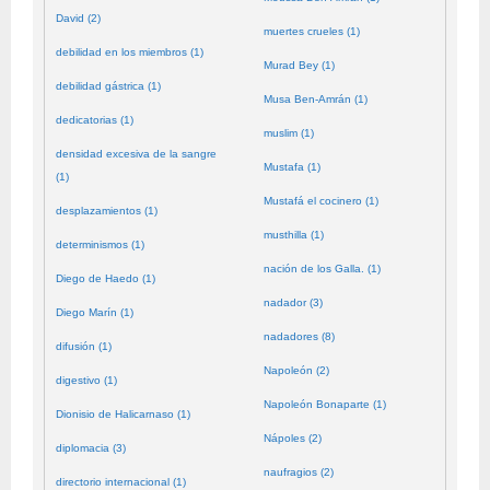
David (2)
muertes crueles (1)
debilidad en los miembros (1)
Murad Bey (1)
debilidad gástrica (1)
Musa Ben-Amrán (1)
dedicatorias (1)
muslim (1)
densidad excesiva de la sangre
Mustafa (1)
(1)
Mustafá el cocinero (1)
desplazamientos (1)
musthilla (1)
determinismos (1)
nación de los Galla. (1)
Diego de Haedo (1)
nadador (3)
Diego Marín (1)
nadadores (8)
difusión (1)
Napoleón (2)
digestivo (1)
Napoleón Bonaparte (1)
Dionisio de Halicarnaso (1)
Nápoles (2)
diplomacia (3)
naufragios (2)
directorio internacional (1)