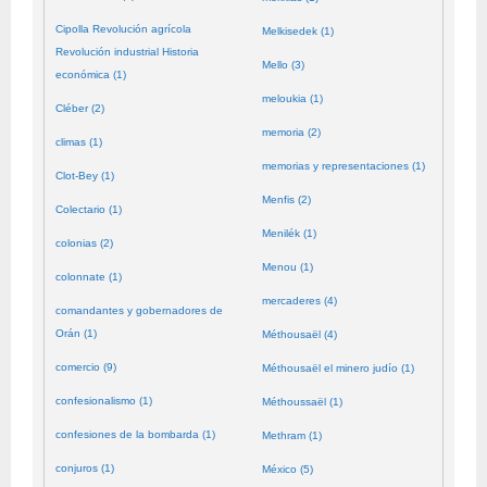
Cipolla Revolución agrícola
Melkisedek (1)
Revolución industrial Historia
Mello (3)
económica (1)
meloukia (1)
Cléber (2)
memoria (2)
climas (1)
memorias y representaciones (1)
Clot-Bey (1)
Menfis (2)
Colectario (1)
Menilék (1)
colonias (2)
Menou (1)
colonnate (1)
mercaderes (4)
comandantes y gobernadores de
Orán (1)
Méthousaël (4)
comercio (9)
Méthousaël el minero judío (1)
confesionalismo (1)
Méthoussaël (1)
confesiones de la bombarda (1)
Methram (1)
conjuros (1)
México (5)