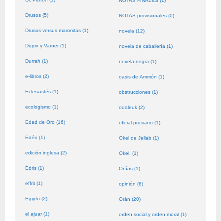
NOTAS FINALES (1)
Drusos (5)
NOTAS provisionales (0)
Drusos versus maronitas (1)
novela (12)
Dupin y Varner (1)
novela de caballería (1)
Durrah (1)
novela negra (1)
e-libros (2)
oasis de Ammón (1)
Eclesiastés (1)
obstrucciones (1)
ecologismo (1)
odaleuk (2)
Edad de Oro (16)
oficial prusiano (1)
Edén (1)
Okel de Jellab (1)
edición inglesa (2)
Okel. (1)
Édris (1)
Onías (1)
effrit (1)
opinión (6)
Egipto (2)
Orán (20)
el ajuar (1)
orden social y orden moral (1)