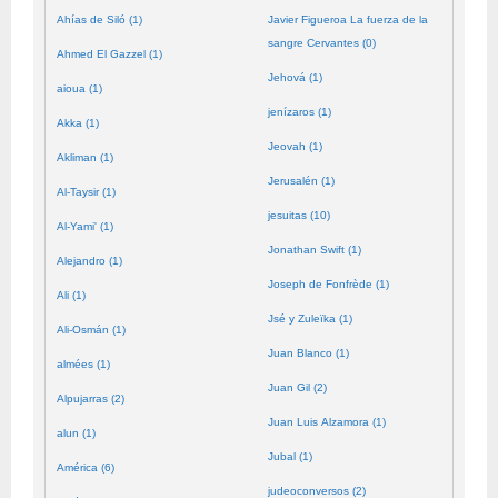
Ahías de Siló (1)
Javier Figueroa La fuerza de la
sangre Cervantes (0)
Ahmed El Gazzel (1)
Jehová (1)
aioua (1)
jenízaros (1)
Akka (1)
Jeovah (1)
Akliman (1)
Jerusalén (1)
Al-Taysir (1)
jesuitas (10)
Al-Yami' (1)
Jonathan Swift (1)
Alejandro (1)
Joseph de Fonfrède (1)
Ali (1)
Jsé y Zuleïka (1)
Ali-Osmán (1)
Juan Blanco (1)
almées (1)
Juan Gil (2)
Alpujarras (2)
Juan Luis Alzamora (1)
alun (1)
Jubal (1)
América (6)
judeoconversos (2)