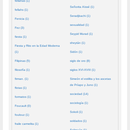
fellahas (1)
Señorita Aïssé (1)
fellahs (1)
Seradjbachi (1)
Fenicia (1)
sexualidad (1)
Fez (3)
Seyyid Murad (1)
fiesta (1)
sheytán (1)
Fiesta y Rito en la Edad Moderna
(1)
Sidón (1)
Filipinas (5)
siglo de oro (8)
filosofía (1)
siglos XVI-XVIII (1)
firman. (1)
Simeón el estilita y los ascetas
de Príapo y Juno (1)
flotas (1)
sociedad (14)
formatos (1)
sociología (1)
Foucault (0)
Sokoli (1)
foulouz (1)
soldados (1)
fraile carmelita (1)
Solimaán (1)