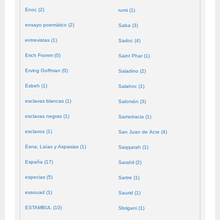
Enoc (2)
rumi (1)
ensayo poemático (2)
Saba (3)
entrevistas (1)
Sadoc (4)
Erich Fromm (0)
Saint Phar (1)
Erving Goffman (0)
Saladino (2)
Esbeh (1)
Salahoc (1)
esclavas blancas (1)
Salomón (3)
esclavas negras (1)
Samotracia (1)
esclavos (1)
San Juan de Acre (4)
Esna; Laïas y Aspasias (1)
Saqqarah (1)
España (17)
Sarahil (2)
especias (5)
Sartre (1)
essouad (1)
Saurid (1)
ESTAMBUL (10)
Sbrigani (1)