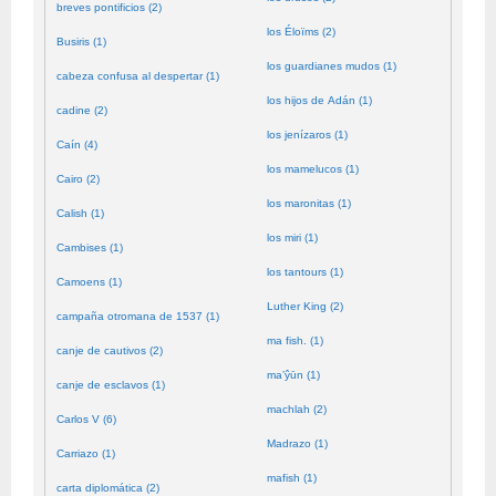
breves pontificios (2)
los Éloïms (2)
Busiris (1)
los guardianes mudos (1)
cabeza confusa al despertar (1)
los hijos de Adán (1)
cadine (2)
los jenízaros (1)
Caín (4)
los mamelucos (1)
Cairo (2)
los maronitas (1)
Calish (1)
los miri (1)
Cambises (1)
los tantours (1)
Camoens (1)
Luther King (2)
campaña otromana de 1537 (1)
ma fish. (1)
canje de cautivos (2)
ma’ŷūn (1)
canje de esclavos (1)
machlah (2)
Carlos V (6)
Madrazo (1)
Carriazo (1)
mafish (1)
carta diplomática (2)