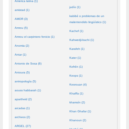
América latina (1)
judío (1)
amistad (1)
kabibé o problemas de un
AMOR (3)
malentendido lingüístico (1)
Amrou (5)
Kachef (1)
Amrou el carpintero fenicio (1)
Kahwedji-bachi (1)
Anomia (2)
Karafeh (1)
Antar (1)
Kater (1)
Antonio de Sosa (6)
Kefrén (1)
Antoura (5)
Keops (1)
antropología (5)
Kesrouan (4)
aouss habbarah (1)
Khaiffa (1)
apartheid (2)
khamsín (2)
arcadas (1)
Khan Ghafar (1)
archivos (2)
Khanoun (2)
ARGEL (27)