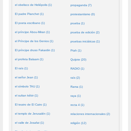
el obelisco de Heliópolis (1)
propaganda (7)
El padre Planchet (1)
protestantismo (0)
El poeta escribano (1)
prueba (1)
el príncipe Abou-Miran (1)
prueba de edición (2)
el Príncipe de los Genios (1)
pruebas iniciáticas (1)
El príncipe druso Fakardin (1)
Ptah (1)
el profeta Balaam (1)
Quijote (20)
El raïs (1)
RADIO (1)
el señor Jean (1)
raïs (2)
el símbolo TAU (1)
Rama (1)
el sultan kébir (1)
raya (1)
El teatro de El Cairo (1)
recta 4 (1)
el templo de Jerusalén (1)
relaciones internacionales (2)
el valle de Josafat (1)
religión (12)