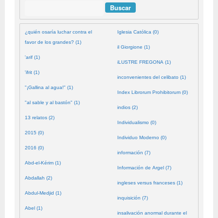
Buscar
¿quién osaría luchar contra el
Iglesia Católica (0)
favor de los grandes? (1)
il Giorgione (1)
'arif (1)
iLUSTRE FREGONA (1)
'ifrit (1)
inconvenientes del celibato (1)
"¡Gallina al agua!" (1)
Index Librorum Prohibitorum (0)
"al sable y al bastón" (1)
indios (2)
13 relatos (2)
Individualismo (0)
2015 (0)
Individuo Moderno (0)
2016 (0)
información (7)
Abd-el-Kérim (1)
Información de Argel (7)
Abdallah (2)
ingleses versus franceses (1)
Abdul-Medjid (1)
inquisición (7)
Abel (1)
insalivación anormal durante el