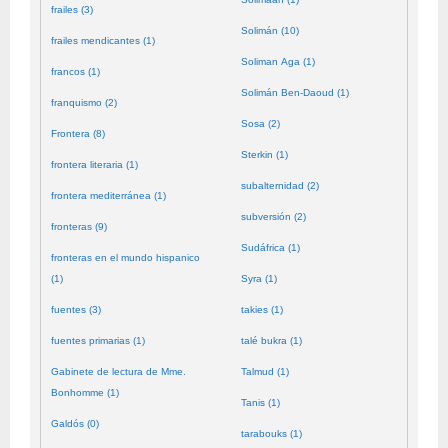
frailes (3)
Solimán (10)
frailes mendicantes (1)
Soliman Aga (1)
francos (1)
Solimán Ben-Daoud (1)
franquismo (2)
Sosa (2)
Frontera (8)
Sterkin (1)
frontera literaria (1)
subalternidad (2)
frontera mediterránea (1)
subversión (2)
fronteras (9)
Sudáfrica (1)
fronteras en el mundo hispanico
(1)
Syra (1)
fuentes (3)
takies (1)
fuentes primarias (1)
talé bukra (1)
Gabinete de lectura de Mme.
Talmud (1)
Bonhomme (1)
Tanis (1)
Galdós (0)
tarabouks (1)