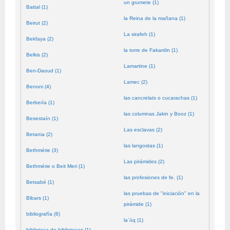
un grumete (1)
Battal (1)
la Reina de la mañana (1)
Beirut (2)
La sirafeh (1)
Bekfaya (2)
la torre de Fakardin (1)
Belkis (2)
Lamartine (1)
Ben-Daoud (1)
Lamec (2)
Benoni (4)
las cancrelats o cucarachas (1)
Berbería (1)
las columnas Jakin y Booz (1)
Besestaín (1)
Las esclavas (2)
Betania (2)
las langostas (1)
Bethmérie (3)
Las pirámides (2)
Bethmérie o Beit Meri (1)
las profesiones de fe. (1)
Betsabé (1)
las pruebas de "iniciación" en la
Bibars (1)
pirámide (1)
bibliografía (6)
laʿūq (1)
biblioteca de bibliotecas (1)