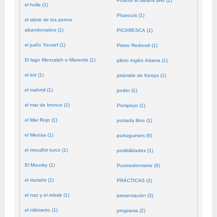
Phanor el albañil sirio (1)
el hulla (1)
Pharouïs (1)
el islote de los perros
abandonados (1)
PICARESCA (1)
el judío Yousef (1)
Pietro Redondi (1)
El lago Menzaleh o Mareotis (1)
piloto inglés Adams (1)
el loti (1)
pirámide de Keops (1)
el mahmil (1)
poder (1)
el mar de bronce (1)
Pompeyo (1)
el Mar Rojo (1)
portada libro (1)
el Mesías (1)
portugueses (6)
el moudhir turco (1)
posibilidades (1)
El Mousky (1)
Posmodernismo (0)
el mutahir (1)
PRÁCTICAS (2)
el naz y el rebab (1)
presentación (3)
el nilómetro (1)
programa (2)