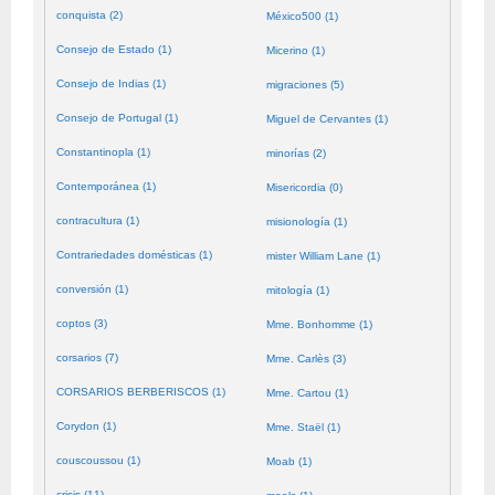
conquista (2)
México500 (1)
Consejo de Estado (1)
Micerino (1)
Consejo de Indias (1)
migraciones (5)
Consejo de Portugal (1)
Miguel de Cervantes (1)
Constantinopla (1)
minorías (2)
Contemporánea (1)
Misericordia (0)
contracultura (1)
misionología (1)
Contrariedades domésticas (1)
mister William Lane (1)
conversión (1)
mitología (1)
coptos (3)
Mme. Bonhomme (1)
corsarios (7)
Mme. Carlès (3)
CORSARIOS BERBERISCOS (1)
Mme. Cartou (1)
Corydon (1)
Mme. Staël (1)
couscoussou (1)
Moab (1)
crisis (11)