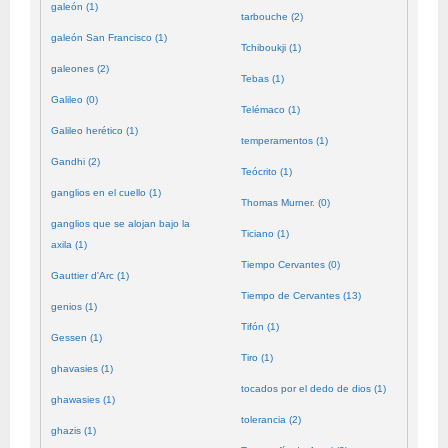
galeón (1)
tarbouche (2)
galeón San Francisco (1)
Tchiboukji (1)
galeones (2)
Tebas (1)
Galileo (0)
Telémaco (1)
Galileo herético (1)
temperamentos (1)
Gandhi (2)
Teócrito (1)
ganglios en el cuello (1)
Thomas Murner. (0)
ganglios que se alojan bajo la
Ticiano (1)
axila (1)
Tiempo Cervantes (0)
Gauttier d'Arc (1)
Tiempo de Cervantes (13)
genios (1)
Tifón (1)
Gessen (1)
Tiro (1)
ghavasies (1)
tocados por el dedo de dios (1)
ghawasies (1)
tolerancia (2)
ghazis (1)