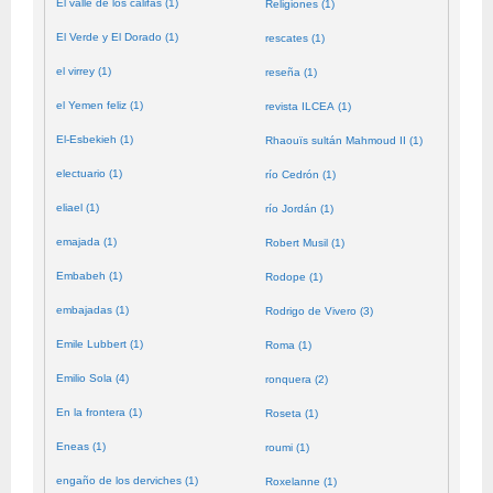
El valle de los califas (1)
Religiones (1)
El Verde y El Dorado (1)
rescates (1)
el virrey (1)
reseña (1)
el Yemen feliz (1)
revista ILCEA (1)
El-Esbekieh (1)
Rhaouïs sultán Mahmoud II (1)
electuario (1)
río Cedrón (1)
eliael (1)
río Jordán (1)
emajada (1)
Robert Musil (1)
Embabeh (1)
Rodope (1)
embajadas (1)
Rodrigo de Vivero (3)
Emile Lubbert (1)
Roma (1)
Emilio Sola (4)
ronquera (2)
En la frontera (1)
Roseta (1)
Eneas (1)
roumi (1)
engaño de los derviches (1)
Roxelanne (1)