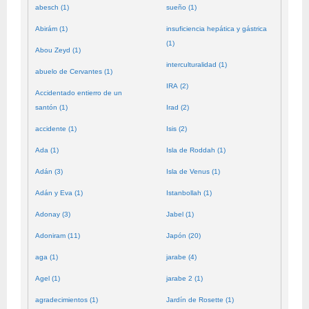
abesch (1)
sueño (1)
Abirám (1)
insuficiencia hepática y gástrica
(1)
Abou Zeyd (1)
interculturalidad (1)
abuelo de Cervantes (1)
IRA (2)
Accidentado entierro de un
santón (1)
Irad (2)
accidente (1)
Isis (2)
Ada (1)
Isla de Roddah (1)
Adán (3)
Isla de Venus (1)
Adán y Eva (1)
Istanbollah (1)
Adonay (3)
Jabel (1)
Adoniram (11)
Japón (20)
aga (1)
jarabe (4)
Agel (1)
jarabe 2 (1)
agradecimientos (1)
Jardín de Rosette (1)