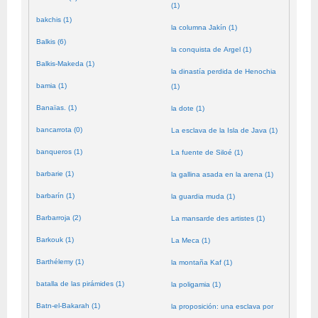
(1)
bakchis (1)
la columna Jakín (1)
Balkis (6)
la conquista de Argel (1)
Balkis-Makeda (1)
la dinastía perdida de Henochia
bamia (1)
(1)
Banaïas. (1)
la dote (1)
bancarrota (0)
La esclava de la Isla de Java (1)
banqueros (1)
La fuente de Siloé (1)
barbarie (1)
la gallina asada en la arena (1)
barbarín (1)
la guardia muda (1)
Barbarroja (2)
La mansarde des artistes (1)
Barkouk (1)
La Meca (1)
Barthélemy (1)
la montaña Kaf (1)
batalla de las pirámides (1)
la poligamia (1)
Batn-el-Bakarah (1)
la proposición: una esclava por