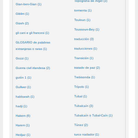
Topografía de Argel (3)
Gian-ben-Gian (1)
tormenta (1)
Giblim (1)
Touloun (1)
Gizeh (2)
Toussoun-Bey (1)
gli cani e gli francesi (1)
traducción (3)
GLOSARIO de palabras
traducciones (1)
extranjeras o raras (1)
Transición (1)
Gozzi (1)
tratado de paz (2)
Guerra civil irlandesa (2)
Trebisonda (1)
guión 1 (1)
Trípolo (1)
Gulliver (1)
Tubal (1)
habbarah (1)
Tubalcaín (3)
hadji (1)
Tubalcaín o Tubal-Caín (1)
Hakem (6)
Túnez (2)
Harem (1)
turco nadador (1)
Hedjaz (1)