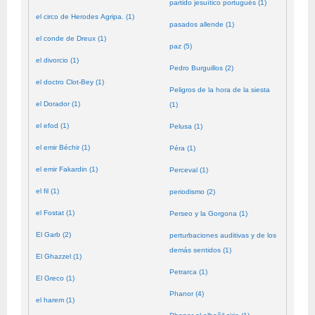
partido jesuítico portugués (1)
el circo de Herodes Agripa. (1)
pasados allende (1)
el conde de Dreux (1)
paz (5)
el divorcio (1)
Pedro Burguillos (2)
el doctro Clot-Bey (1)
Peligros de la hora de la siesta
el Dorador (1)
(1)
el efod (1)
Pelusa (1)
el emir Béchir (1)
Péra (1)
el emir Fakardin (1)
Perceval (1)
el fil (1)
periodismo (2)
el Fostat (1)
Perseo y la Gorgona (1)
El Garb (2)
perturbaciones auditivas y de los
demás sentidos (1)
El Ghazzel (1)
Petrarca (1)
El Greco (1)
Phanor (4)
el harem (1)