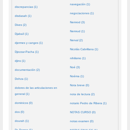
navegación (1)
discrepancias (1)
negociaciones (1)
disdasah (1)
Nemrod (3)
Dives (2)
Nemrud (1)
Djabaïl (1)
Nerval (2)
djermes y canges (1)
Nicolás Cabrillana (1)
Djezzar-Pacha (1)
nihilismo (1)
djins (1)
Noé (3)
documentación (2)
Noéma (1)
Dohza (1)
Nota breve (0)
dolores de las articulaciones en
general (1)
nota de lectura (2)
dominicos (0)
notario Pedro de Ribera (1)
dos (0)
NOTAS CURSO (0)
dourah (1)
notas examen (0)
Dr. Perron (1)