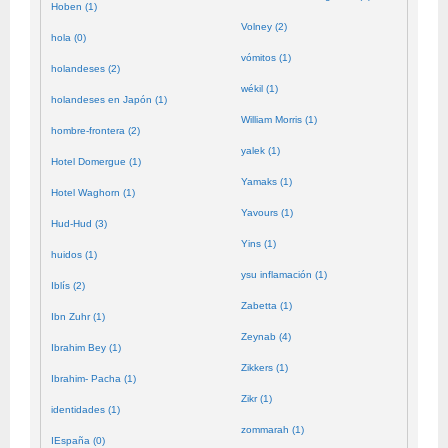
Hoben (1)
Volney (2)
hola (0)
vómitos (1)
holandeses (2)
wékil (1)
holandeses en Japón (1)
William Morris (1)
hombre-frontera (2)
yalek (1)
Hotel Domergue (1)
Yamaks (1)
Hotel Waghorn (1)
Yavours (1)
Hud-Hud (3)
Yins (1)
huidos (1)
ysu inflamación (1)
Iblís (2)
Zabetta (1)
Ibn Zuhr (1)
Zeynab (4)
Ibrahim Bey (1)
Zikkers (1)
Ibrahim- Pacha (1)
Zikr (1)
identidades (1)
zommarah (1)
IEspaña (0)