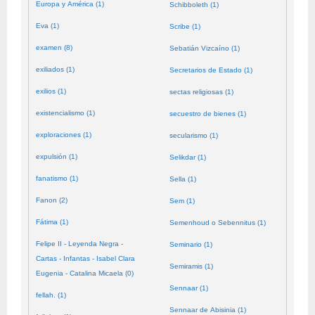
Europa y América (1)
Schibboleth (1)
Eva (1)
Scribe (1)
examen (8)
Sebatián Vizcaíno (1)
exiliados (1)
Secretarios de Estado (1)
exilios (1)
sectas religiosas (1)
existencialismo (1)
secuestro de bienes (1)
exploraciones (1)
secularismo (1)
expulsión (1)
Selikdar (1)
fanatismo (1)
Sella (1)
Fanon (2)
Sem (1)
Fátima (1)
Semenhoud o Sebennitus (1)
Felipe II - Leyenda Negra -
Seminario (1)
Cartas - Infantas - Isabel Clara
Semiramis (1)
Eugenia - Catalina Micaela (0)
Sennaar (1)
fellah. (1)
Sennaar de Abisinia (1)