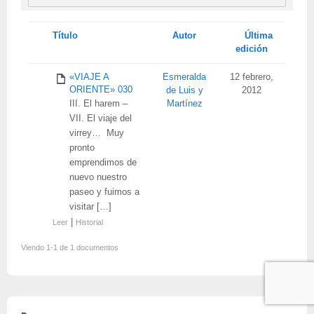
Tienes
Título
Autor
Última
adjunto
edición
«VIAJE A
Esmeralda
12 febrero,
ORIENTE» 030
de Luis y
2012
III. El harem –
Martínez
VII. El viaje del
virrey… Muy
pronto
emprendimos de
nuevo nuestro
paseo y fuimos a
visitar […]
|
Leer
Historial
Viendo 1-1 de 1 documentos