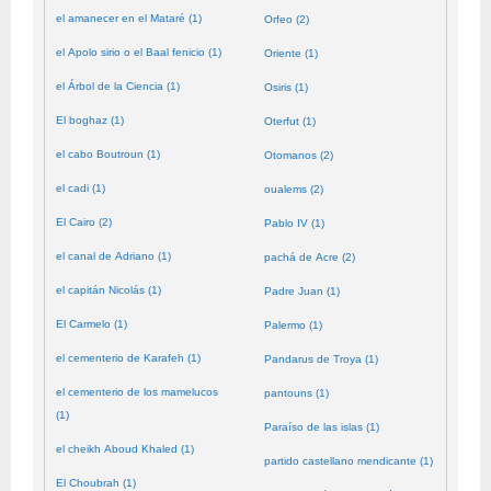
el amanecer en el Mataré (1)
Orfeo (2)
el Apolo sirio o el Baal fenicio (1)
Oriente (1)
el Árbol de la Ciencia (1)
Osiris (1)
El boghaz (1)
Oterfut (1)
el cabo Boutroun (1)
Otomanos (2)
el cadi (1)
oualems (2)
El Cairo (2)
Pablo IV (1)
el canal de Adriano (1)
pachá de Acre (2)
el capitán Nicolás (1)
Padre Juan (1)
El Carmelo (1)
Palermo (1)
el cementerio de Karafeh (1)
Pandarus de Troya (1)
el cementerio de los mamelucos
pantouns (1)
(1)
Paraíso de las islas (1)
el cheikh Aboud Khaled (1)
partido castellano mendicante (1)
El Choubrah (1)