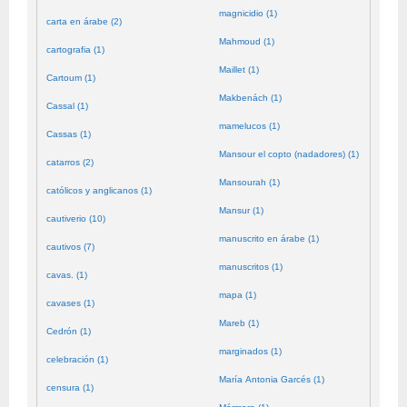
magnicidio (1)
carta en árabe (2)
Mahmoud (1)
cartografia (1)
Maillet (1)
Cartoum (1)
Makbenách (1)
Cassal (1)
mamelucos (1)
Cassas (1)
Mansour el copto (nadadores) (1)
catarros (2)
Mansourah (1)
católicos y anglicanos (1)
Mansur (1)
cautiverio (10)
manuscrito en árabe (1)
cautivos (7)
manuscritos (1)
cavas. (1)
mapa (1)
cavases (1)
Mareb (1)
Cedrón (1)
marginados (1)
celebración (1)
María Antonia Garcés (1)
censura (1)