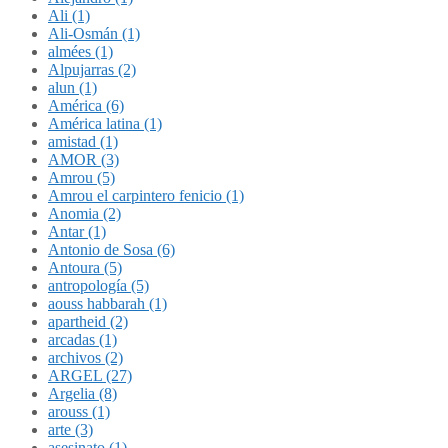
Ali (1)
Ali-Osmán (1)
almées (1)
Alpujarras (2)
alun (1)
América (6)
América latina (1)
amistad (1)
AMOR (3)
Amrou (5)
Amrou el carpintero fenicio (1)
Anomia (2)
Antar (1)
Antonio de Sosa (6)
Antoura (5)
antropología (5)
aouss habbarah (1)
apartheid (2)
arcadas (1)
archivos (2)
ARGEL (27)
Argelia (8)
arouss (1)
arte (3)
asesinato (1)