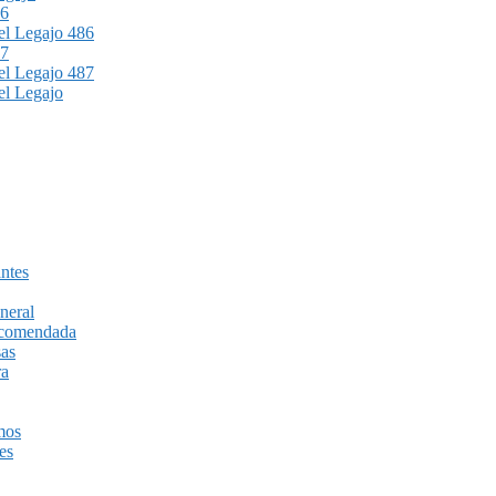
86
l Legajo 486
87
l Legajo 487
l Legajo
ntes
neral
recomendada
sas
ra
mos
es