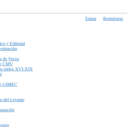
Entrar
Registrarse
ico y Editorial
stigación
s de Voces
de CMV
los siglos XVI-XIX
l
de GIMEC
s del Levante
boración
egajo