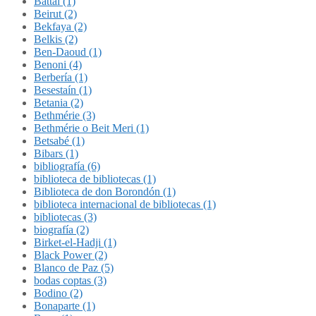
Battal (1)
Beirut (2)
Bekfaya (2)
Belkis (2)
Ben-Daoud (1)
Benoni (4)
Berbería (1)
Besestaín (1)
Betania (2)
Bethmérie (3)
Bethmérie o Beit Meri (1)
Betsabé (1)
Bibars (1)
bibliografía (6)
biblioteca de bibliotecas (1)
Biblioteca de don Borondón (1)
biblioteca internacional de bibliotecas (1)
bibliotecas (3)
biografía (2)
Birket-el-Hadji (1)
Black Power (2)
Blanco de Paz (5)
bodas coptas (3)
Bodino (2)
Bonaparte (1)