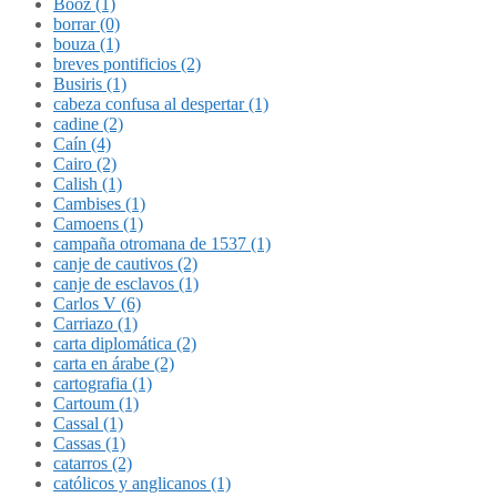
Booz (1)
borrar (0)
bouza (1)
breves pontificios (2)
Busiris (1)
cabeza confusa al despertar (1)
cadine (2)
Caín (4)
Cairo (2)
Calish (1)
Cambises (1)
Camoens (1)
campaña otromana de 1537 (1)
canje de cautivos (2)
canje de esclavos (1)
Carlos V (6)
Carriazo (1)
carta diplomática (2)
carta en árabe (2)
cartografia (1)
Cartoum (1)
Cassal (1)
Cassas (1)
catarros (2)
católicos y anglicanos (1)