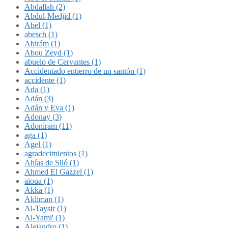
Abdallah (2)
Abdul-Medjid (1)
Abel (1)
abesch (1)
Abirám (1)
Abou Zeyd (1)
abuelo de Cervantes (1)
Accidentado entierro de un santón (1)
accidente (1)
Ada (1)
Adán (3)
Adán y Eva (1)
Adonay (3)
Adoniram (11)
aga (1)
Agel (1)
agradecimientos (1)
Ahías de Siló (1)
Ahmed El Gazzel (1)
aioua (1)
Akka (1)
Akliman (1)
Al-Taysir (1)
Al-Yami' (1)
Alejandro (1)