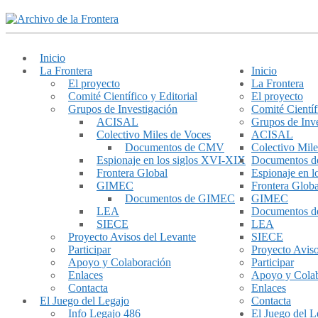
Inicio
La Frontera
Inicio
El proyecto
La Frontera
Comité Científico y Editorial
El proyecto
Grupos de Investigación
Comité Científ
ACISAL
Grupos de Inve
Colectivo Miles de Voces
ACISAL
Documentos de CMV
Colectivo Mile
Espionaje en los siglos XVI-XIX
Documentos 
Frontera Global
Espionaje en 
GIMEC
Frontera Globa
Documentos de GIMEC
GIMEC
LEA
Documentos 
SIECE
LEA
Proyecto Avisos del Levante
SIECE
Participar
Proyecto Aviso
Apoyo y Colaboración
Participar
Enlaces
Apoyo y Cola
Contacta
Enlaces
El Juego del Legajo
Contacta
Info Legajo 486
El Juego del L