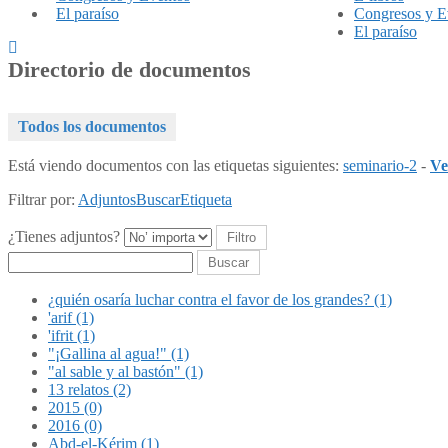
El paraíso
Congresos y E
El paraíso
Directorio de documentos
Todos los documentos
Está viendo documentos con las etiquetas siguientes:
seminario-2
-
Ve
Filtrar por:
Adjuntos
Buscar
Etiqueta
¿Tienes adjuntos?
Buscar
¿quién osaría luchar contra el favor de los grandes? (1)
'arif (1)
'ifrit (1)
"¡Gallina al agua!" (1)
"al sable y al bastón" (1)
13 relatos (2)
2015 (0)
2016 (0)
Abd-el-Kérim (1)