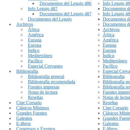
Documentos del Legajo 486
Info Legajo 4
Info Legajo 487
Documentos de
Documentos del Legajo 487
Info Legajo 4
Documentos del Legajo
Documentos de
Archivos
Documentos de
África
Archivos
América
África
Eurasia
América
Europa
Eurasia
Índico
Europa
Mediterráneo
Índico
Pacífico
Mediterráneo
Especial Cervantes
Pacífico
Bibliografia
Especial Cerva
Bibliografia general
Bibliografia
Bibliografía recomendada
Bibliografia ge
Fuentes impresas
Bibliografía 
Notas de lectura
Fuentes impre
Reseñas
Notas de lectu
Cine Corsario
Reseñas
Clásicos Mínimos
Cine Corsario
Grandes Fuentes
Clásicos Míni
Galeatus
Grandes Fuent
E-libros
Galeatus
Congresos y Eventos
E-libros