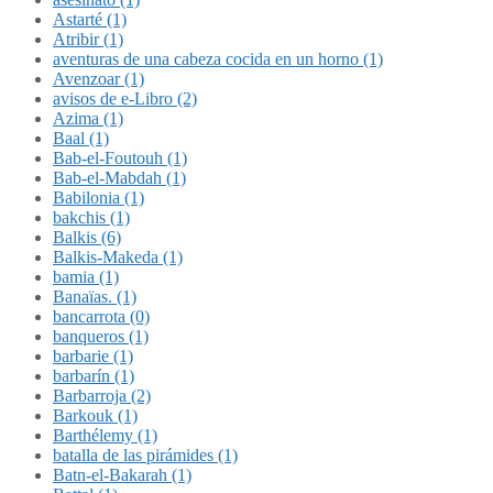
Astarté (1)
Atribir (1)
aventuras de una cabeza cocida en un horno (1)
Avenzoar (1)
avisos de e-Libro (2)
Azima (1)
Baal (1)
Bab-el-Foutouh (1)
Bab-el-Mabdah (1)
Babilonia (1)
bakchis (1)
Balkis (6)
Balkis-Makeda (1)
bamia (1)
Banaïas. (1)
bancarrota (0)
banqueros (1)
barbarie (1)
barbarín (1)
Barbarroja (2)
Barkouk (1)
Barthélemy (1)
batalla de las pirámides (1)
Batn-el-Bakarah (1)