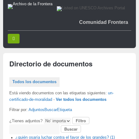
Comunidad Frontera
Directorio de documentos
Todos los documentos
Está viendo documentos con las etiquetas siguientes:
un-
certificado-de-moralidad
-
Ver todos los documentos
Filtrar por:
Adjuntos
Buscar
Etiqueta
¿Tienes adjuntos?
Buscar
¿quién osaría luchar contra el favor de los grandes? (1)