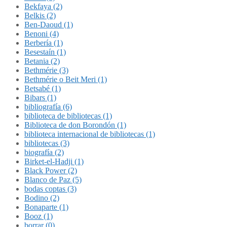
Bekfaya (2)
Belkis (2)
Ben-Daoud (1)
Benoni (4)
Berbería (1)
Besestaín (1)
Betania (2)
Bethmérie (3)
Bethmérie o Beit Meri (1)
Betsabé (1)
Bibars (1)
bibliografía (6)
biblioteca de bibliotecas (1)
Biblioteca de don Borondón (1)
biblioteca internacional de bibliotecas (1)
bibliotecas (3)
biografía (2)
Birket-el-Hadji (1)
Black Power (2)
Blanco de Paz (5)
bodas coptas (3)
Bodino (2)
Bonaparte (1)
Booz (1)
borrar (0)