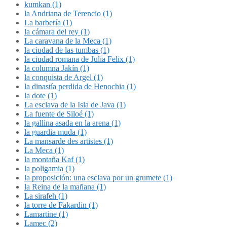
kumkan (1)
la Andriana de Terencio (1)
La barbería (1)
la cámara del rey (1)
La caravana de la Meca (1)
la ciudad de las tumbas (1)
la ciudad romana de Julia Felix (1)
la columna Jakín (1)
la conquista de Argel (1)
la dinastía perdida de Henochia (1)
la dote (1)
La esclava de la Isla de Java (1)
La fuente de Siloé (1)
la gallina asada en la arena (1)
la guardia muda (1)
La mansarde des artistes (1)
La Meca (1)
la montaña Kaf (1)
la poligamia (1)
la proposición: una esclava por un grumete (1)
la Reina de la mañana (1)
La sirafeh (1)
la torre de Fakardin (1)
Lamartine (1)
Lamec (2)