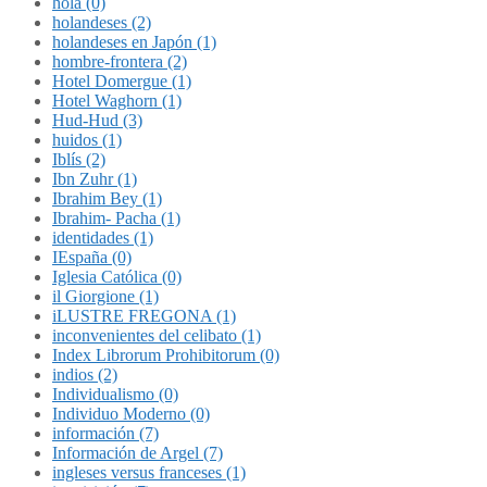
hola (0)
holandeses (2)
holandeses en Japón (1)
hombre-frontera (2)
Hotel Domergue (1)
Hotel Waghorn (1)
Hud-Hud (3)
huidos (1)
Iblís (2)
Ibn Zuhr (1)
Ibrahim Bey (1)
Ibrahim- Pacha (1)
identidades (1)
IEspaña (0)
Iglesia Católica (0)
il Giorgione (1)
iLUSTRE FREGONA (1)
inconvenientes del celibato (1)
Index Librorum Prohibitorum (0)
indios (2)
Individualismo (0)
Individuo Moderno (0)
información (7)
Información de Argel (7)
ingleses versus franceses (1)