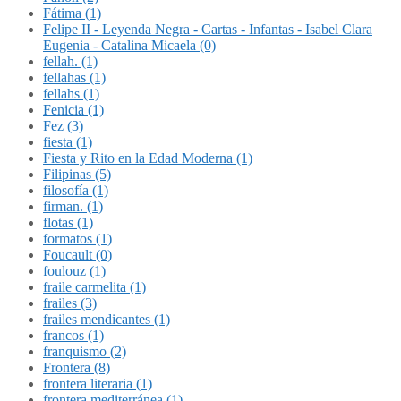
Fátima (1)
Felipe II - Leyenda Negra - Cartas - Infantas - Isabel Clara
Eugenia - Catalina Micaela (0)
fellah. (1)
fellahas (1)
fellahs (1)
Fenicia (1)
Fez (3)
fiesta (1)
Fiesta y Rito en la Edad Moderna (1)
Filipinas (5)
filosofía (1)
firman. (1)
flotas (1)
formatos (1)
Foucault (0)
foulouz (1)
fraile carmelita (1)
frailes (3)
frailes mendicantes (1)
francos (1)
franquismo (2)
Frontera (8)
frontera literaria (1)
frontera mediterránea (1)