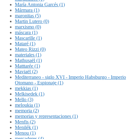
María Antonia Garcés (1)
Mármara (1)
maronitas (5)
Martin Lutero (0)
marxismo (0)
máscara (1)
Mascarille (1)
Mataré (1)
Mateo Rizzi (0)
materiales (1)
Mathusaël (1)
Matttarée (1)
Maviaël (2)
Mediterraneo - siglo XVI - Imperio Habsburgo - Imperio
Otomano - Espionaje (1)
mekkias (1)
Melkisedek (1)
Mello (3)
meloukia (1)
memoria (2)
memorias y representaciones (1)
Menfis (2)
Menilék (1)
Menou (1)
mercaderes (4)