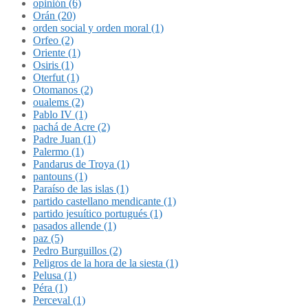
opinión (6)
Orán (20)
orden social y orden moral (1)
Orfeo (2)
Oriente (1)
Osiris (1)
Oterfut (1)
Otomanos (2)
oualems (2)
Pablo IV (1)
pachá de Acre (2)
Padre Juan (1)
Palermo (1)
Pandarus de Troya (1)
pantouns (1)
Paraíso de las islas (1)
partido castellano mendicante (1)
partido jesuítico portugués (1)
pasados allende (1)
paz (5)
Pedro Burguillos (2)
Peligros de la hora de la siesta (1)
Pelusa (1)
Péra (1)
Perceval (1)