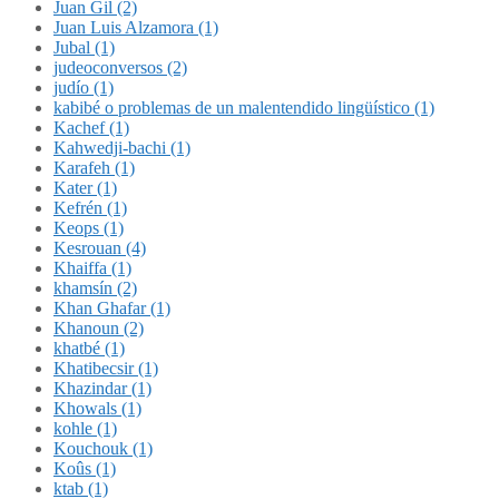
Juan Gil (2)
Juan Luis Alzamora (1)
Jubal (1)
judeoconversos (2)
judío (1)
kabibé o problemas de un malentendido lingüístico (1)
Kachef (1)
Kahwedji-bachi (1)
Karafeh (1)
Kater (1)
Kefrén (1)
Keops (1)
Kesrouan (4)
Khaiffa (1)
khamsín (2)
Khan Ghafar (1)
Khanoun (2)
khatbé (1)
Khatibecsir (1)
Khazindar (1)
Khowals (1)
kohle (1)
Kouchouk (1)
Koûs (1)
ktab (1)