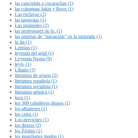
las cancrelats o cucarachas (1)
las columnas Jakin y Booz (1)
Las esclavas (2)
las langostas (1)
Las pirámides (2)
las profesiones de fe. (1)
las pruebas de "iniciación" en la pirámide (1)
laʿūq (1)
Lepsius (1)
leyenda del grial (1)
Leyenda Negra (9)
leyly (1)
Líbano (3)
literatura de avisos (2)
literatura española (1)
literatura socialista (1)
literatura utópica (1)
loco (1)
los 300 caballeros drusos (1)
los albaneses (1)
los celos (1)
Los derviches (1)
los drusos (2)
los Éloïms (2)
los guardianes mudos (1)