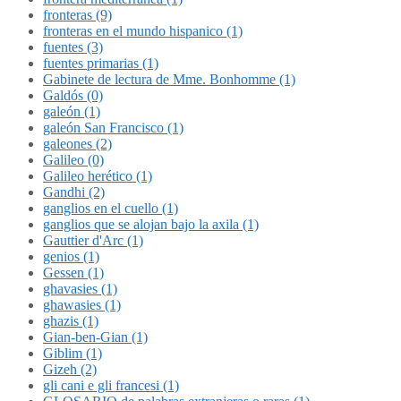
fronteras (9)
fronteras en el mundo hispanico (1)
fuentes (3)
fuentes primarias (1)
Gabinete de lectura de Mme. Bonhomme (1)
Galdós (0)
galeón (1)
galeón San Francisco (1)
galeones (2)
Galileo (0)
Galileo herético (1)
Gandhi (2)
ganglios en el cuello (1)
ganglios que se alojan bajo la axila (1)
Gauttier d'Arc (1)
genios (1)
Gessen (1)
ghavasies (1)
ghawasies (1)
ghazis (1)
Gian-ben-Gian (1)
Giblim (1)
Gizeh (2)
gli cani e gli francesi (1)