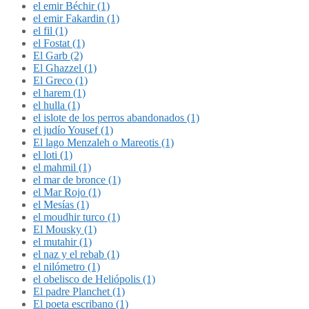
el emir Béchir (1)
el emir Fakardin (1)
el fil (1)
el Fostat (1)
El Garb (2)
El Ghazzel (1)
El Greco (1)
el harem (1)
el hulla (1)
el islote de los perros abandonados (1)
el judío Yousef (1)
El lago Menzaleh o Mareotis (1)
el loti (1)
el mahmil (1)
el mar de bronce (1)
el Mar Rojo (1)
el Mesías (1)
el moudhir turco (1)
El Mousky (1)
el mutahir (1)
el naz y el rebab (1)
el nilómetro (1)
el obelisco de Heliópolis (1)
El padre Planchet (1)
El poeta escribano (1)