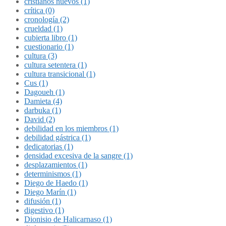
cristianos nuevos (1)
crítica (0)
cronología (2)
crueldad (1)
cubierta libro (1)
cuestionario (1)
cultura (3)
cultura setentera (1)
cultura transicional (1)
Cus (1)
Dagoueh (1)
Damieta (4)
darbuka (1)
David (2)
debilidad en los miembros (1)
debilidad gástrica (1)
dedicatorias (1)
densidad excesiva de la sangre (1)
desplazamientos (1)
determinismos (1)
Diego de Haedo (1)
Diego Marín (1)
difusión (1)
digestivo (1)
Dionisio de Halicarnaso (1)