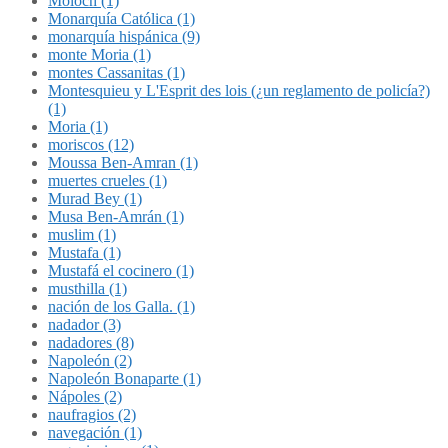
Molóch (1)
Monarquía Católica (1)
monarquía hispánica (9)
monte Moria (1)
montes Cassanitas (1)
Montesquieu y L'Esprit des lois (¿un reglamento de policía?)
(1)
Moria (1)
moriscos (12)
Moussa Ben-Amran (1)
muertes crueles (1)
Murad Bey (1)
Musa Ben-Amrán (1)
muslim (1)
Mustafa (1)
Mustafá el cocinero (1)
musthilla (1)
nación de los Galla. (1)
nadador (3)
nadadores (8)
Napoleón (2)
Napoleón Bonaparte (1)
Nápoles (2)
naufragios (2)
navegación (1)