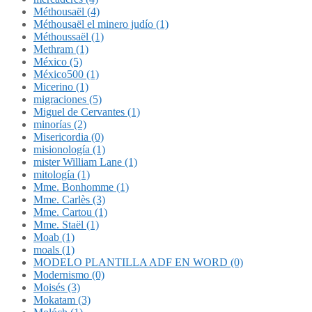
Méthousaël (4)
Méthousaël el minero judío (1)
Méthoussaël (1)
Methram (1)
México (5)
México500 (1)
Micerino (1)
migraciones (5)
Miguel de Cervantes (1)
minorías (2)
Misericordia (0)
misionología (1)
mister William Lane (1)
mitología (1)
Mme. Bonhomme (1)
Mme. Carlès (3)
Mme. Cartou (1)
Mme. Staël (1)
Moab (1)
moals (1)
MODELO PLANTILLA ADF EN WORD (0)
Modernismo (0)
Moisés (3)
Mokatam (3)