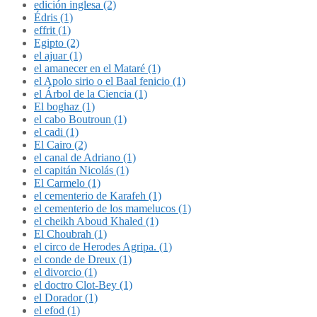
edición inglesa (2)
Édris (1)
effrit (1)
Egipto (2)
el ajuar (1)
el amanecer en el Mataré (1)
el Apolo sirio o el Baal fenicio (1)
el Árbol de la Ciencia (1)
El boghaz (1)
el cabo Boutroun (1)
el cadi (1)
El Cairo (2)
el canal de Adriano (1)
el capitán Nicolás (1)
El Carmelo (1)
el cementerio de Karafeh (1)
el cementerio de los mamelucos (1)
el cheikh Aboud Khaled (1)
El Choubrah (1)
el circo de Herodes Agripa. (1)
el conde de Dreux (1)
el divorcio (1)
el doctro Clot-Bey (1)
el Dorador (1)
el efod (1)