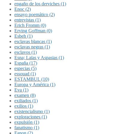
engaño de los derviches (1)
Enoc (2)
ensayo poemático (2)
entrevistas (1)
Erich Fromm (0)
Erving Goffman (0)
Esbeh (1)
esclavas blancas (1)
esclavas negras (1)
esclavos (1)
Esna; Laïas y Aspasias (1)
España (17)
especias (5)
essouad (1)
ESTAMBUL (10)
Europa y América (1)
Eva (1)
examen (8)
exiliados (1)
exilios (1)
existencialismo (1)
exploraciones (1)
expulsión (1)
fanatismo (1)
Fanon (2)