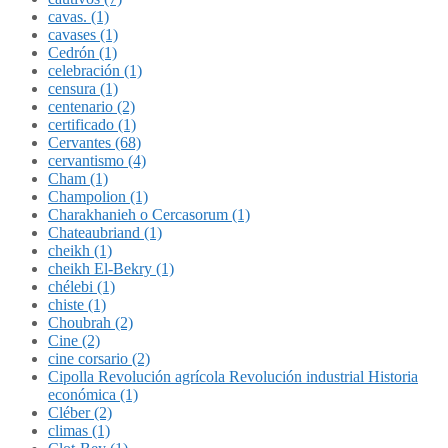
cavas. (1)
cavases (1)
Cedrón (1)
celebración (1)
censura (1)
centenario (2)
certificado (1)
Cervantes (68)
cervantismo (4)
Cham (1)
Champolion (1)
Charakhanieh o Cercasorum (1)
Chateaubriand (1)
cheikh (1)
cheikh El-Bekry (1)
chélebi (1)
chiste (1)
Choubrah (2)
Cine (2)
cine corsario (2)
Cipolla Revolución agrícola Revolución industrial Historia
económica (1)
Cléber (2)
climas (1)