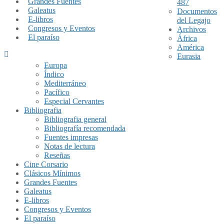
Grandes Fuentes
487
Galeatus
Documentos
E-libros
del Legajo
Congresos y Eventos
Archivos
El paraíso
África
América
Eurasia
Europa
Índico
Mediterráneo
Pacífico
Especial Cervantes
Bibliografia
Bibliografia general
Bibliografía recomendada
Fuentes impresas
Notas de lectura
Reseñas
Cine Corsario
Clásicos Mínimos
Grandes Fuentes
Galeatus
E-libros
Congresos y Eventos
El paraíso