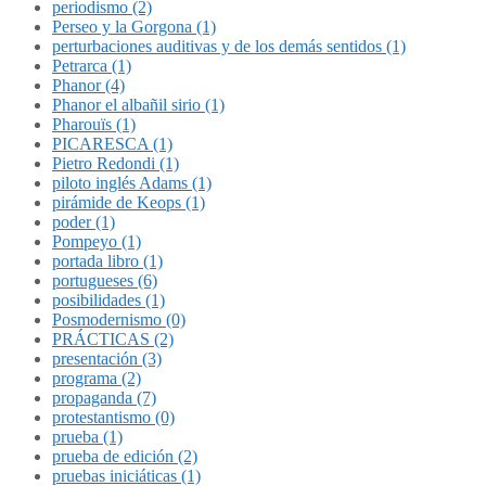
periodismo (2)
Perseo y la Gorgona (1)
perturbaciones auditivas y de los demás sentidos (1)
Petrarca (1)
Phanor (4)
Phanor el albañil sirio (1)
Pharouïs (1)
PICARESCA (1)
Pietro Redondi (1)
piloto inglés Adams (1)
pirámide de Keops (1)
poder (1)
Pompeyo (1)
portada libro (1)
portugueses (6)
posibilidades (1)
Posmodernismo (0)
PRÁCTICAS (2)
presentación (3)
programa (2)
propaganda (7)
protestantismo (0)
prueba (1)
prueba de edición (2)
pruebas iniciáticas (1)