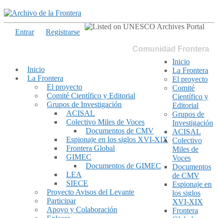
Entrar
Registrarse
Comunidad Frontera
Inicio
Inicio
La Frontera
La Frontera
El proyecto
El proyecto
Comité
Comité Científico y Editorial
Científico y
Grupos de Investigación
Editorial
ACISAL
Grupos de
Colectivo Miles de Voces
Investigación
Documentos de CMV
ACISAL
Espionaje en los siglos XVI-XIX
Colectivo
Frontera Global
Miles de
GIMEC
Voces
Documentos de GIMEC
Documentos
LEA
de CMV
SIECE
Espionaje en
Proyecto Avisos del Levante
los siglos
Participar
XVI-XIX
Apoyo y Colaboración
Frontera