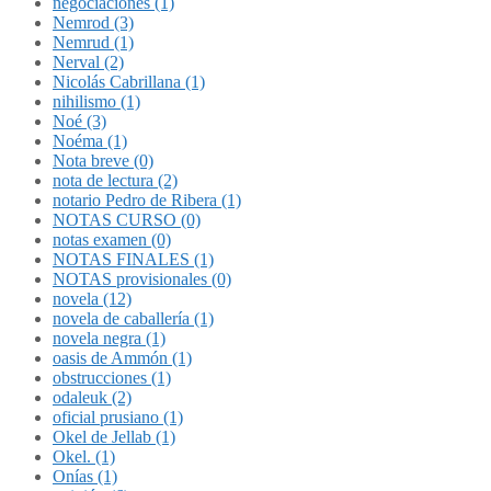
negociaciones (1)
Nemrod (3)
Nemrud (1)
Nerval (2)
Nicolás Cabrillana (1)
nihilismo (1)
Noé (3)
Noéma (1)
Nota breve (0)
nota de lectura (2)
notario Pedro de Ribera (1)
NOTAS CURSO (0)
notas examen (0)
NOTAS FINALES (1)
NOTAS provisionales (0)
novela (12)
novela de caballería (1)
novela negra (1)
oasis de Ammón (1)
obstrucciones (1)
odaleuk (2)
oficial prusiano (1)
Okel de Jellab (1)
Okel. (1)
Onías (1)