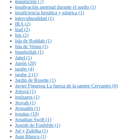
inquisición (7)
insalivación anormal durante el sueño (1)
insuficiencia hepática y gástrica (1)
interculturalidad (1)
IRA (2)
Irad (2)
Isis (2)
Isla de Roddah (1)
Isla de Venus (1)
Istanbollah (1)
Jabel (1)
Japón (20)
jarabe (4)
jarabe 2 (1)
Jardín de Rosette (1)
Javier Figueroa La fuerza de la sangre Cervantes (0)
Jehová (1)
jenízaros (1)
Jeovah (1)
Jerusalén (1)
jesuitas (10)
Jonathan Swift (1)
Joseph de Fonfrède (1)
Jsé y Zuleïka (1)
Juan Blanco (1)