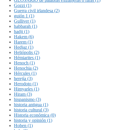
GLOSARIO de palabras extranjeras o raras (1)
Gozzi (1)
Guerra civil irlandesa (2)
guión 1 (1)
Gulliver (1)
habbarah (1)
hadji (1)
Hakem (6)
Harem (1)
Hedjaz (1)
Heliópolis (2)
Hémiarites (1)
Henoch (1)
Henochia (2)
Hércules (1)
herejía (3)
Herodoto (1)
Himyaríes (1)
Hiram (3)
hispanismo (3)
historia antigua (1)
historia cultural (3)
Historia económica (0)
historia y opinión (1)
Hoben (1)