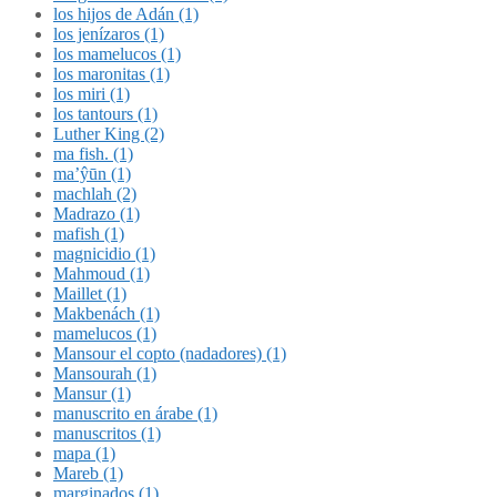
los hijos de Adán (1)
los jenízaros (1)
los mamelucos (1)
los maronitas (1)
los miri (1)
los tantours (1)
Luther King (2)
ma fish. (1)
ma’ŷūn (1)
machlah (2)
Madrazo (1)
mafish (1)
magnicidio (1)
Mahmoud (1)
Maillet (1)
Makbenách (1)
mamelucos (1)
Mansour el copto (nadadores) (1)
Mansourah (1)
Mansur (1)
manuscrito en árabe (1)
manuscritos (1)
mapa (1)
Mareb (1)
marginados (1)