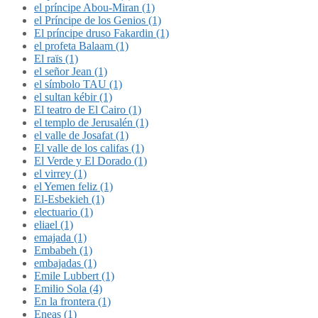
el príncipe Abou-Miran (1)
el Príncipe de los Genios (1)
El príncipe druso Fakardin (1)
el profeta Balaam (1)
El raïs (1)
el señor Jean (1)
el símbolo TAU (1)
el sultan kébir (1)
El teatro de El Cairo (1)
el templo de Jerusalén (1)
el valle de Josafat (1)
El valle de los califas (1)
El Verde y El Dorado (1)
el virrey (1)
el Yemen feliz (1)
El-Esbekieh (1)
electuario (1)
eliael (1)
emajada (1)
Embabeh (1)
embajadas (1)
Emile Lubbert (1)
Emilio Sola (4)
En la frontera (1)
Eneas (1)