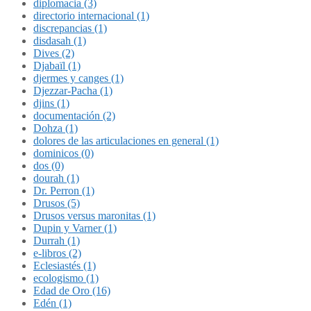
diplomacia (3)
directorio internacional (1)
discrepancias (1)
disdasah (1)
Dives (2)
Djabaïl (1)
djermes y canges (1)
Djezzar-Pacha (1)
djins (1)
documentación (2)
Dohza (1)
dolores de las articulaciones en general (1)
dominicos (0)
dos (0)
dourah (1)
Dr. Perron (1)
Drusos (5)
Drusos versus maronitas (1)
Dupin y Varner (1)
Durrah (1)
e-libros (2)
Eclesiastés (1)
ecologismo (1)
Edad de Oro (16)
Edén (1)