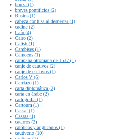
bouza (1)
breves pontificios (2)
Busiris (1)
cabeza confusa al despertar (1)
cadine (2)
Caín (4)
Cairo (2)
Calish (1)
Cambises (1)
Camoens (1)
campaña otromana de 1537 (1)
canje de cautivos (2)
canje de esclavos (1)
Carlos V (6)
Carriazo (1)
carta diplomática (2)
carta en árabe (2)
cartografia (1)
Cartoum (1)
Cassal (1)
Cassas (1)
catarros (2)
católicos y anglicanos (1)
cautiverio (10)
cautivos (7)