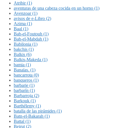
Atribir (1)
aventuras de una cabeza cocida en un horno (1)
Avenzoar (1)
avisos de e-Libro (2)
Azima (1)
Baal (1)
Bab-el-Foutouh (1)
Bab-el-Mabdah (1)
Babilonia (1)
bakchis (1)
Balkis (6)
Balkis-Makeda (1)
bamia (1)
Banaïas. (1)
bancarrota (0)
banqueros (1)
barbarie (1)
barbarín (1)
Barbarroja (2)
Barkouk (1)
Barthélemy (1)
batalla de las pirámides (1)
Batn-el-Bakarah (1)
Battal (1)
Beirut (2)