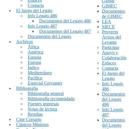
Enlaces
Global
Contacta
GIMEC
El Juego del Legajo
Documentos
Info Legajo 486
de GIMEC
Documentos del Legajo 486
LEA
Info Legajo 487
SIECE
Documentos del Legajo 487
Proyecto
Documentos del Legajo
Avisos del
Archivos
Levante
África
Participar
América
Apoyo y
Eurasia
Colaboración
Europa
Enlaces
Índico
Contacta
Mediterráneo
El Juego del
Pacífico
Legajo
Especial Cervantes
Info Legajo
Bibliografia
486
Bibliografia general
Documentos
Bibliografía recomendada
del Legajo
Fuentes impresas
486
Notas de lectura
Info Legajo
Reseñas
487
Cine Corsario
Documentos
Clásicos Mínimos
del Legajo