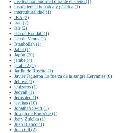
insalivación anormal durante el sueño (1)
insuficiencia hepática y gástrica (1)
interculturalidad (1)
IRA (2)
Irad (2)
Isis (2)
Isla de Roddah (1)
Isla de Venus (1)
Istanbollah (1)
Jabel (1)
Japón (20)
jarabe (4)
jarabe 2 (1)
Jardín de Rosette (1)
Javier Figueroa La fuerza de la sangre Cervantes (0)
Jehová (1)
jenízaros (1)
Jeovah (1)
Jerusalén (1)
jesuitas (10)
Jonathan Swift (1)
Joseph de Fonfrède (1)
Jsé y Zuleïka (1)
Juan Blanco (1)
Juan Gil (2)