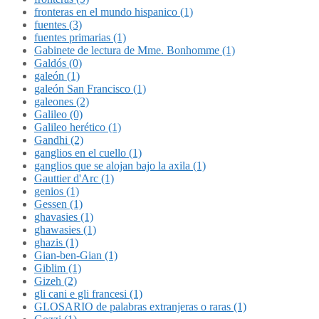
fronteras en el mundo hispanico (1)
fuentes (3)
fuentes primarias (1)
Gabinete de lectura de Mme. Bonhomme (1)
Galdós (0)
galeón (1)
galeón San Francisco (1)
galeones (2)
Galileo (0)
Galileo herético (1)
Gandhi (2)
ganglios en el cuello (1)
ganglios que se alojan bajo la axila (1)
Gauttier d'Arc (1)
genios (1)
Gessen (1)
ghavasies (1)
ghawasies (1)
ghazis (1)
Gian-ben-Gian (1)
Giblim (1)
Gizeh (2)
gli cani e gli francesi (1)
GLOSARIO de palabras extranjeras o raras (1)