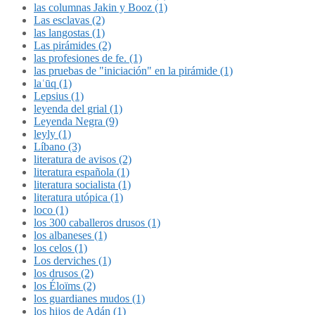
las columnas Jakin y Booz (1)
Las esclavas (2)
las langostas (1)
Las pirámides (2)
las profesiones de fe. (1)
las pruebas de "iniciación" en la pirámide (1)
laʿūq (1)
Lepsius (1)
leyenda del grial (1)
Leyenda Negra (9)
leyly (1)
Líbano (3)
literatura de avisos (2)
literatura española (1)
literatura socialista (1)
literatura utópica (1)
loco (1)
los 300 caballeros drusos (1)
los albaneses (1)
los celos (1)
Los derviches (1)
los drusos (2)
los Éloïms (2)
los guardianes mudos (1)
los hijos de Adán (1)