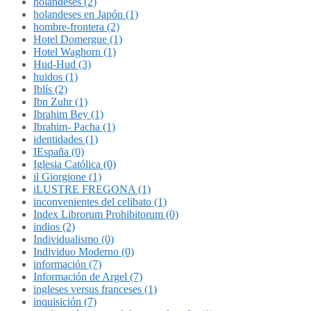
holandeses (2)
holandeses en Japón (1)
hombre-frontera (2)
Hotel Domergue (1)
Hotel Waghorn (1)
Hud-Hud (3)
huidos (1)
Iblís (2)
Ibn Zuhr (1)
Ibrahim Bey (1)
Ibrahim- Pacha (1)
identidades (1)
IEspaña (0)
Iglesia Católica (0)
il Giorgione (1)
iLUSTRE FREGONA (1)
inconvenientes del celibato (1)
Index Librorum Prohibitorum (0)
indios (2)
Individualismo (0)
Individuo Moderno (0)
información (7)
Información de Argel (7)
ingleses versus franceses (1)
inquisición (7)