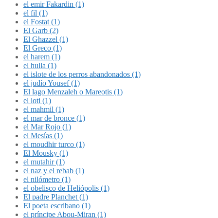
el emir Fakardin (1)
el fil (1)
el Fostat (1)
El Garb (2)
El Ghazzel (1)
El Greco (1)
el harem (1)
el hulla (1)
el islote de los perros abandonados (1)
el judío Yousef (1)
El lago Menzaleh o Mareotis (1)
el loti (1)
el mahmil (1)
el mar de bronce (1)
el Mar Rojo (1)
el Mesías (1)
el moudhir turco (1)
El Mousky (1)
el mutahir (1)
el naz y el rebab (1)
el nilómetro (1)
el obelisco de Heliópolis (1)
El padre Planchet (1)
El poeta escribano (1)
el príncipe Abou-Miran (1)