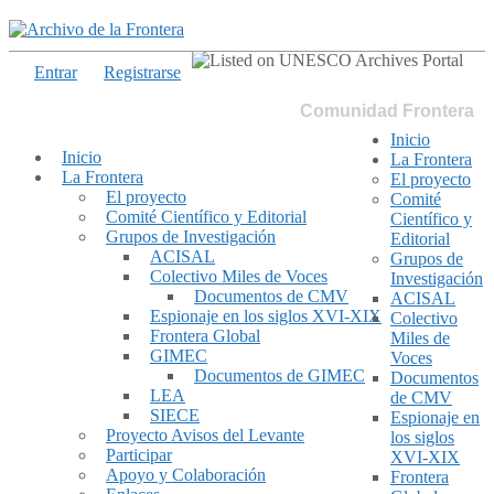
Entrar
Registrarse
Comunidad Frontera
Inicio
Inicio
La Frontera
La Frontera
El proyecto
El proyecto
Comité
Comité Científico y Editorial
Científico y
Grupos de Investigación
Editorial
ACISAL
Grupos de
Colectivo Miles de Voces
Investigación
Documentos de CMV
ACISAL
Espionaje en los siglos XVI-XIX
Colectivo
Frontera Global
Miles de
GIMEC
Voces
Documentos de GIMEC
Documentos
LEA
de CMV
SIECE
Espionaje en
Proyecto Avisos del Levante
los siglos
Participar
XVI-XIX
Apoyo y Colaboración
Frontera