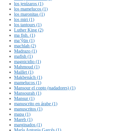
los jenízaros (1)
los mamelucos (1)
los maronitas (1)
los miri (1)
los tantours (1)
Luther King (2)
ma fish. (1)
ma’ŷūn (1)
machlah (2)
Madrazo (1)
mafish (1)
magnicidio (1)
Mahmoud (1)
Maillet (1)
Makbenách (1)
mamelucos (1)
Mansour el copto (nadadores) (1)
Mansourah (1)
Mansur (1)
manuscrito en árabe (1)
manuscritos (1)
mapa (1)
Mareb (1)
marginados (1)
María Antonia Garcés (1)