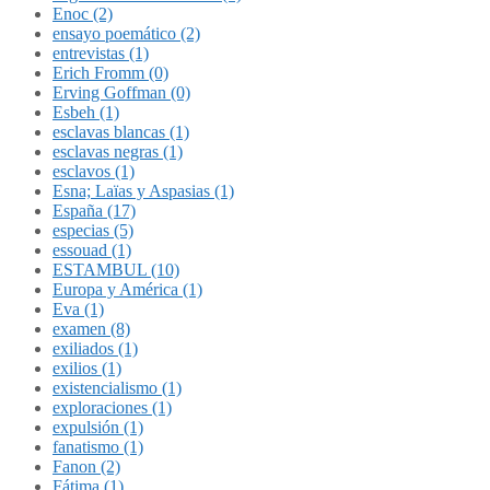
Enoc (2)
ensayo poemático (2)
entrevistas (1)
Erich Fromm (0)
Erving Goffman (0)
Esbeh (1)
esclavas blancas (1)
esclavas negras (1)
esclavos (1)
Esna; Laïas y Aspasias (1)
España (17)
especias (5)
essouad (1)
ESTAMBUL (10)
Europa y América (1)
Eva (1)
examen (8)
exiliados (1)
exilios (1)
existencialismo (1)
exploraciones (1)
expulsión (1)
fanatismo (1)
Fanon (2)
Fátima (1)