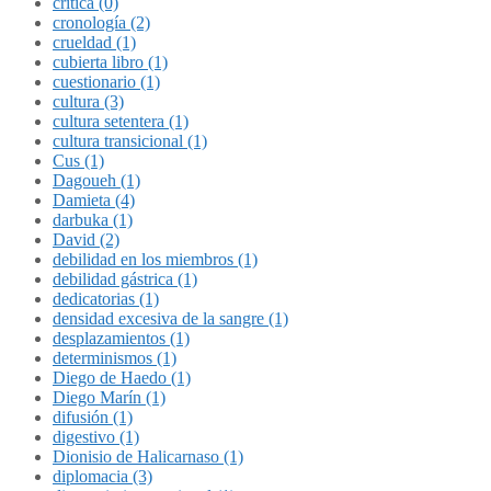
crítica (0)
cronología (2)
crueldad (1)
cubierta libro (1)
cuestionario (1)
cultura (3)
cultura setentera (1)
cultura transicional (1)
Cus (1)
Dagoueh (1)
Damieta (4)
darbuka (1)
David (2)
debilidad en los miembros (1)
debilidad gástrica (1)
dedicatorias (1)
densidad excesiva de la sangre (1)
desplazamientos (1)
determinismos (1)
Diego de Haedo (1)
Diego Marín (1)
difusión (1)
digestivo (1)
Dionisio de Halicarnaso (1)
diplomacia (3)