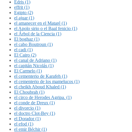
Édris (1)
effrit (1)
Egipto (2)
el ajuar (1)
el amanecer en el Mataré (1)
el Apolo sirio o el Baal fenicio (1)
el Árbol de la Ciencia (1)
El boghaz (1)
el cabo Boutroun (1)
el cadi (1)
El Cairo (2)
el canal de Adriano (1)
el capitán Nicolás (1)
El Carmelo (1)
el cementerio de Karafeh (1)
el cementerio de los mamelucos (1)
el cheikh Aboud Khaled (1)
El Choubrah (1)
el circo de Herodes Agripa. (1)
el conde de Dreux (1)
el divorcio (1)
el doctro Clot-Bey (1)
el Dorador (1)
el efod (1)
el emir Béchir (1)