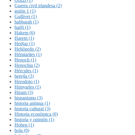
Gozzi (1)
Guerra civil irlandesa (2)
guión 1 (1)
Gulliver (1)
habbarah (1)
hadji (1)
Hakem (6)
Harem (1)
Hedjaz (1)
Heliópolis (2)
Hémiarites (1)
Henoch (1)
Henochia (2)
Hércules (1)
herejía (3)
Herodoto (1)
Himyaríes (1)
Hiram (3)
hispanismo (3)
historia antigua (1)
historia cultural (3)
Historia económica (0)
historia y opinión (1)
Hoben (1)
hola (0)