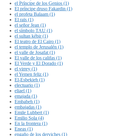
el Príncipe de los Genios (1)
El príncipe druso Fakardin (1)
el profeta Balaam (1)
El raïs (1)
el señor Jean (1)
el símbolo TAU (1)
el sultan kébir (1)
El teatro de El Cairo (1)
el templo de Jerusalén (1)
el valle de Josafat (1)
El valle de los califas (1)
El Verde y El Dorado (1)
el virrey (1)
el Yemen feliz (1)
El-Esbekieh (1)
electuario (1)
eliael (1)
emajada (1)
Embabeh (1)
embajadas (1)
Emile Lubbert (1)
Emilio Sola (4)
En la frontera (1)
Eneas (1)
engaño de los derviches (1)