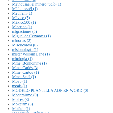
Méthousaël el minero judío (1)
Méthoussaël (1)
Methram (1)
México (5)
México500 (1)
Micerino (1)
migraciones (5)
Miguel de Cervantes (1)
minorías (2)
Misericordia (0)
misionología (1)
mister William Lane (1)
mitología (1)
Mme. Bonhomme (1)
Mme. Carlès (3)
Mme. Cartou (1)
Mme. Staël (1)
Moab (1)
moals (1)
MODELO PLANTILLA ADF EN WORD (0)
Modernismo (0)
Moisés (3)
Mokatam (3)
Molóch (1)