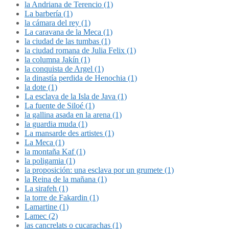
la Andriana de Terencio (1)
La barbería (1)
la cámara del rey (1)
La caravana de la Meca (1)
la ciudad de las tumbas (1)
la ciudad romana de Julia Felix (1)
la columna Jakín (1)
la conquista de Argel (1)
la dinastía perdida de Henochia (1)
la dote (1)
La esclava de la Isla de Java (1)
La fuente de Siloé (1)
la gallina asada en la arena (1)
la guardia muda (1)
La mansarde des artistes (1)
La Meca (1)
la montaña Kaf (1)
la poligamia (1)
la proposición: una esclava por un grumete (1)
la Reina de la mañana (1)
La sirafeh (1)
la torre de Fakardin (1)
Lamartine (1)
Lamec (2)
las cancrelats o cucarachas (1)