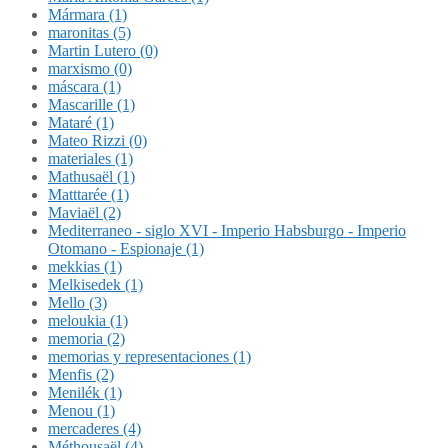
Mármara (1)
maronitas (5)
Martin Lutero (0)
marxismo (0)
máscara (1)
Mascarille (1)
Mataré (1)
Mateo Rizzi (0)
materiales (1)
Mathusaël (1)
Matttarée (1)
Maviaël (2)
Mediterraneo - siglo XVI - Imperio Habsburgo - Imperio
Otomano - Espionaje (1)
mekkias (1)
Melkisedek (1)
Mello (3)
meloukia (1)
memoria (2)
memorias y representaciones (1)
Menfis (2)
Menilék (1)
Menou (1)
mercaderes (4)
Méthousaël (4)