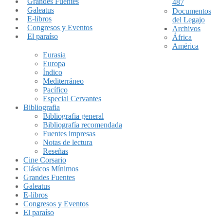
Grandes Fuentes
487
Galeatus
Documentos
E-libros
del Legajo
Congresos y Eventos
Archivos
El paraíso
África
América
Eurasia
Europa
Índico
Mediterráneo
Pacífico
Especial Cervantes
Bibliografia
Bibliografia general
Bibliografía recomendada
Fuentes impresas
Notas de lectura
Reseñas
Cine Corsario
Clásicos Mínimos
Grandes Fuentes
Galeatus
E-libros
Congresos y Eventos
El paraíso