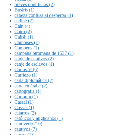
breves pontificios (2)
Busiris (1)
cabeza confusa al despertar (1)
cadine (2)
Caín (4)
Cairo (2)
Calish (1)
Cambises (1)
Camoens (1)
campaña otromana de 1537 (1)
canje de cautivos (2)
canje de esclavos (1)
Carlos V (6)
Carriazo (1)
carta diplomática (2)
carta en árabe (2)
cartografia (1)
Cartoum (1)
Cassal (1)
Cassas (1)
catarros (2)
católicos y anglicanos (1)
cautiverio (10)
cautivos (7)
cavas. (1)