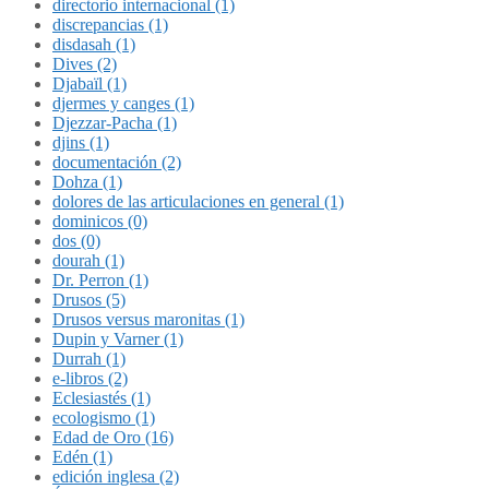
directorio internacional (1)
discrepancias (1)
disdasah (1)
Dives (2)
Djabaïl (1)
djermes y canges (1)
Djezzar-Pacha (1)
djins (1)
documentación (2)
Dohza (1)
dolores de las articulaciones en general (1)
dominicos (0)
dos (0)
dourah (1)
Dr. Perron (1)
Drusos (5)
Drusos versus maronitas (1)
Dupin y Varner (1)
Durrah (1)
e-libros (2)
Eclesiastés (1)
ecologismo (1)
Edad de Oro (16)
Edén (1)
edición inglesa (2)