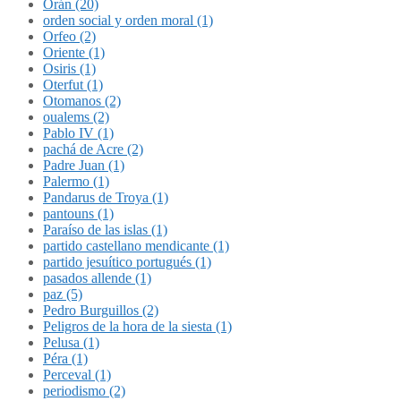
Orán (20)
orden social y orden moral (1)
Orfeo (2)
Oriente (1)
Osiris (1)
Oterfut (1)
Otomanos (2)
oualems (2)
Pablo IV (1)
pachá de Acre (2)
Padre Juan (1)
Palermo (1)
Pandarus de Troya (1)
pantouns (1)
Paraíso de las islas (1)
partido castellano mendicante (1)
partido jesuítico portugués (1)
pasados allende (1)
paz (5)
Pedro Burguillos (2)
Peligros de la hora de la siesta (1)
Pelusa (1)
Péra (1)
Perceval (1)
periodismo (2)