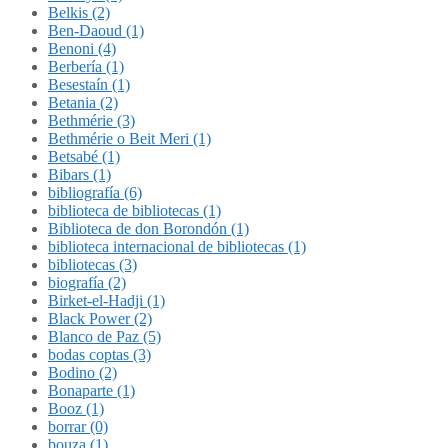
Belkis (2)
Ben-Daoud (1)
Benoni (4)
Berbería (1)
Besestaín (1)
Betania (2)
Bethmérie (3)
Bethmérie o Beit Meri (1)
Betsabé (1)
Bibars (1)
bibliografía (6)
biblioteca de bibliotecas (1)
Biblioteca de don Borondón (1)
biblioteca internacional de bibliotecas (1)
bibliotecas (3)
biografía (2)
Birket-el-Hadji (1)
Black Power (2)
Blanco de Paz (5)
bodas coptas (3)
Bodino (2)
Bonaparte (1)
Booz (1)
borrar (0)
bouza (1)