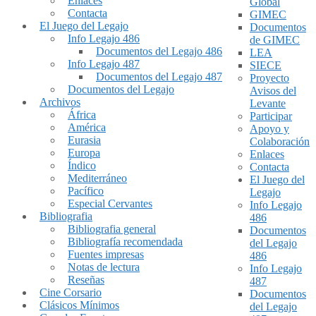
Enlaces
Global
Contacta
GIMEC
El Juego del Legajo
Documentos
Info Legajo 486
de GIMEC
Documentos del Legajo 486
LEA
Info Legajo 487
SIECE
Documentos del Legajo 487
Proyecto
Documentos del Legajo
Avisos del
Archivos
Levante
África
Participar
América
Apoyo y
Eurasia
Colaboración
Europa
Enlaces
Índico
Contacta
Mediterráneo
El Juego del
Pacífico
Legajo
Especial Cervantes
Info Legajo
Bibliografia
486
Bibliografia general
Documentos
Bibliografía recomendada
del Legajo
Fuentes impresas
486
Notas de lectura
Info Legajo
Reseñas
487
Cine Corsario
Documentos
Clásicos Mínimos
del Legajo