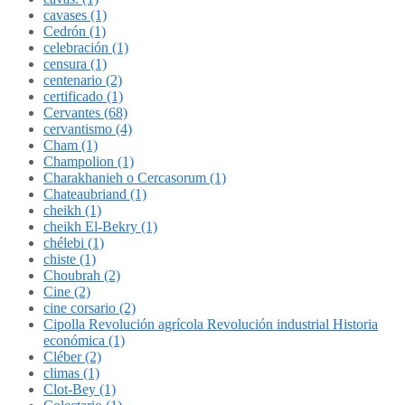
cavases (1)
Cedrón (1)
celebración (1)
censura (1)
centenario (2)
certificado (1)
Cervantes (68)
cervantismo (4)
Cham (1)
Champolion (1)
Charakhanieh o Cercasorum (1)
Chateaubriand (1)
cheikh (1)
cheikh El-Bekry (1)
chélebi (1)
chiste (1)
Choubrah (2)
Cine (2)
cine corsario (2)
Cipolla Revolución agrícola Revolución industrial Historia
económica (1)
Cléber (2)
climas (1)
Clot-Bey (1)