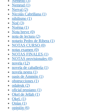
Nemrod (3)
Nemrud (1)
Nerval (2)
Nicolás Cabrillana (1)
nihilismo (1)
Noé (3)
Noéma (1)
Nota breve (0)
nota de lectura (2)
notario Pedro de Ribera (1)
NOTAS CURSO (0)
notas examen (0)
NOTAS FINALES (1)
NOTAS provisionales (0)
novela (12)
novela de caballería (1)
novela negra (1)
oasis de Ammón (1)
obstrucciones (1)
odaleuk (2)
oficial prusiano (1)
Okel de Jellab (1)
Okel. (1)
Onías (1)
opinión (6)