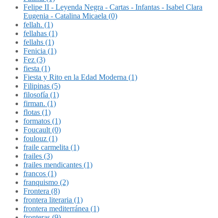
Felipe II - Leyenda Negra - Cartas - Infantas - Isabel Clara
Eugenia - Catalina Micaela (0)
fellah. (1)
fellahas (1)
fellahs (1)
Fenicia (1)
Fez (3)
fiesta (1)
Fiesta y Rito en la Edad Moderna (1)
Filipinas (5)
filosofía (1)
firman. (1)
flotas (1)
formatos (1)
Foucault (0)
foulouz (1)
fraile carmelita (1)
frailes (3)
frailes mendicantes (1)
francos (1)
franquismo (2)
Frontera (8)
frontera literaria (1)
frontera mediterránea (1)
fronteras (9)