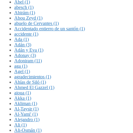
Abel (1)
abesch (1)
Abirám (1)
Abou Zeyd (1)
abuelo de Cervantes (1)
Accidentado entierro de un santón (1)
accidente (1)
Ada (1)
Adán (3)
Adán y Eva (1)
Adonay (3)
Adoniram (11)
aga (1)
Agel (1)
agradecimientos (1)
Ahías de Siló (1)
Ahmed El Gazzel (1)
aioua (1)
Akka (1)
Akliman (1)
Al-Taysir (1)
Al-Yami' (1)
Alejandro (1)
Ali (1)
Ali-Osmán (1)