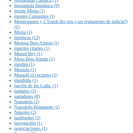
Monarquía Católica (1)
monarquía hispánica (9)
monte Moria (1)
montes Cassanitas (1)
Montesquieu y L'Esprit des lois (¿un reglamento de policía?)
(1)
Moria (1)
moriscos (12)
Moussa Ben-Amran (1)
muertes crueles (1)
Murad Bey (1)
Musa Ben-Amrán (1)
muslim (1)
Mustafa (1)
Mustafá el cocinero (1)
musthilla (1)
nación de los Galla. (1)
nadador (3)
nadadores (8)
Napoleón (2)
Napoleón Bonaparte (1)
Nápoles (2)
naufragios (2)
navegación (1)
negociaciones (1)