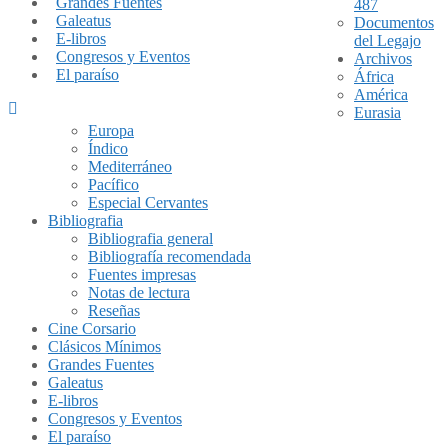
Grandes Fuentes
487
Galeatus
Documentos
E-libros
del Legajo
Congresos y Eventos
Archivos
El paraíso
África
América
Eurasia
Europa
Índico
Mediterráneo
Pacífico
Especial Cervantes
Bibliografia
Bibliografia general
Bibliografía recomendada
Fuentes impresas
Notas de lectura
Reseñas
Cine Corsario
Clásicos Mínimos
Grandes Fuentes
Galeatus
E-libros
Congresos y Eventos
El paraíso