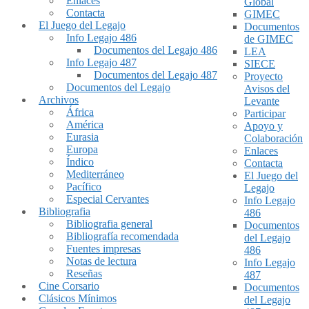
Enlaces
Global
Contacta
GIMEC
El Juego del Legajo
Documentos
Info Legajo 486
de GIMEC
Documentos del Legajo 486
LEA
Info Legajo 487
SIECE
Documentos del Legajo 487
Proyecto
Documentos del Legajo
Avisos del
Archivos
Levante
África
Participar
América
Apoyo y
Eurasia
Colaboración
Europa
Enlaces
Índico
Contacta
Mediterráneo
El Juego del
Pacífico
Legajo
Especial Cervantes
Info Legajo
Bibliografia
486
Bibliografia general
Documentos
Bibliografía recomendada
del Legajo
Fuentes impresas
486
Notas de lectura
Info Legajo
Reseñas
487
Cine Corsario
Documentos
Clásicos Mínimos
del Legajo