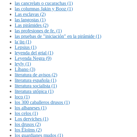
las cancrelats o cucarachas (1)
las columnas Jakin y Booz (1)
Las esclavas (2)
las langostas (1)
Las pirámides (2)
las profesiones de fe. (1)
las pruebas de "iniciación" en la pirámide (1)
laʿūq (1)
Lepsius (1)
leyenda del grial (1)
Leyenda Negra (9)
leyly (1)
Líbano (3)
literatura de avisos (2)
literatura española (1)
literatura socialista (1)
literatura utópica (1)
loco (1)
los 300 caballeros drusos (1)
los albaneses (1)
los celos (1)
Los derviches (1)
los drusos (2)
los Éloïms (2)
los guardianes mudos (1)