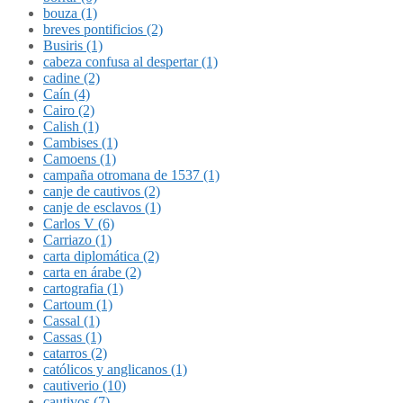
bouza (1)
breves pontificios (2)
Busiris (1)
cabeza confusa al despertar (1)
cadine (2)
Caín (4)
Cairo (2)
Calish (1)
Cambises (1)
Camoens (1)
campaña otromana de 1537 (1)
canje de cautivos (2)
canje de esclavos (1)
Carlos V (6)
Carriazo (1)
carta diplomática (2)
carta en árabe (2)
cartografia (1)
Cartoum (1)
Cassal (1)
Cassas (1)
catarros (2)
católicos y anglicanos (1)
cautiverio (10)
cautivos (7)