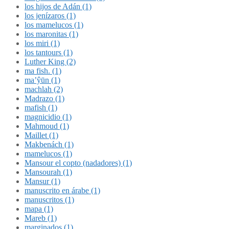
los hijos de Adán (1)
los jenízaros (1)
los mamelucos (1)
los maronitas (1)
los miri (1)
los tantours (1)
Luther King (2)
ma fish. (1)
ma’ŷūn (1)
machlah (2)
Madrazo (1)
mafish (1)
magnicidio (1)
Mahmoud (1)
Maillet (1)
Makbenách (1)
mamelucos (1)
Mansour el copto (nadadores) (1)
Mansourah (1)
Mansur (1)
manuscrito en árabe (1)
manuscritos (1)
mapa (1)
Mareb (1)
marginados (1)