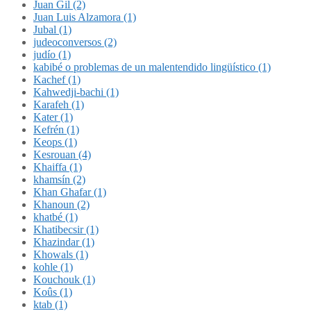
Juan Gil (2)
Juan Luis Alzamora (1)
Jubal (1)
judeoconversos (2)
judío (1)
kabibé o problemas de un malentendido lingüístico (1)
Kachef (1)
Kahwedji-bachi (1)
Karafeh (1)
Kater (1)
Kefrén (1)
Keops (1)
Kesrouan (4)
Khaiffa (1)
khamsín (2)
Khan Ghafar (1)
Khanoun (2)
khatbé (1)
Khatibecsir (1)
Khazindar (1)
Khowals (1)
kohle (1)
Kouchouk (1)
Koûs (1)
ktab (1)