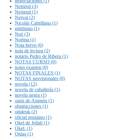
negociaciones (1)
Nemrod (3)
Nemrud (1)
Nerval (2)
Nicolás Cabrillana (1)
nihilismo (1)
Noé (3)
Noéma (1)
Nota breve (0)
nota de lectura (2)
notario Pedro de Ribera (1)
NOTAS CURSO (0)
notas examen (0)
NOTAS FINALES (1)
NOTAS provisionales (0)
novela (12)
novela de caballería (1)
novela negra (1)
oasis de Ammón (1)
obstrucciones (1)
odaleuk (2)
oficial prusiano (1)
Okel de Jellab (1)
Okel. (1)
Onías (1)