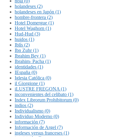
hola (0)
holandeses (2)
holandeses en Japón (1)
hombre-frontera (2)
Hotel Domergue (1)
Hotel Waghorn (1)
Hud-Hud (3)
huidos (1)
Iblís (2)
Ibn Zuhr (1)
Ibrahim Bey (1)
Ibrahim- Pacha (1)
identidades (1)
IEspaña (0)
Iglesia Católica (0)
il Giorgione (1)
iLUSTRE FREGONA (1)
inconvenientes del celibato (1)
Index Librorum Prohibitorum (0)
indios (2)
Individualismo (0)
Individuo Moderno (0)
información (7)
Información de Argel (7)
ingleses versus franceses (1)