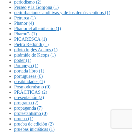
periodismo (2)
Perseo y la Gorgona (1)
perturbaciones auditivas y de los demás sentidos (1)
Petrarca (1)
Phanor (4)
Phanor el albañil sirio (1)
Pharouïs (1)
PICARESCA (1)
Pietro Redondi (1)
piloto inglés Adams (1)
pirámide de Keops (1)
poder (1)
Pompeyo (1)
portada libro (1)
portugueses (6)
posibilidades (1)
Posmodernismo (0)
PRÁCTICAS (2)
presentación (3)
programa (2)
propaganda (7)
protestantismo (0)
prueba (1)
prueba de edición (2)
pruebas iniciáticas (1)