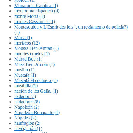
Molóch (1)
Monarquía Católica (1)
monarquía hispánica (9)
monte Moria (1)
montes Cassanitas (1)
Montesquieu y L'Esprit des lois (¿un reglamento de policía?)
(1)
Moria (1)
moriscos (12)
Moussa Ben-Amran (1)
muertes crueles (1)
Murad Bey (1)
Musa Ben-Amrán (1)
muslim (1)
Mustafa (1)
Mustafá el cocinero (1)
musthilla (1)
nación de los Galla. (1)
nadador (3)
nadadores (8)
Napoleón (2)
Napoleón Bonaparte (1)
Nápoles (2)
naufragios (2)
navegación (1)