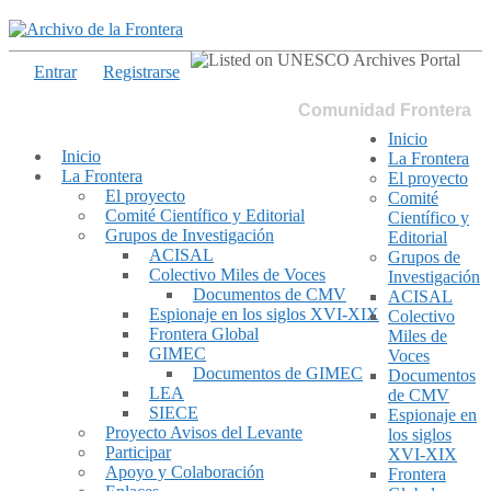
Entrar
Registrarse
Comunidad Frontera
Inicio
Inicio
La Frontera
La Frontera
El proyecto
El proyecto
Comité
Comité Científico y Editorial
Científico y
Grupos de Investigación
Editorial
ACISAL
Grupos de
Colectivo Miles de Voces
Investigación
Documentos de CMV
ACISAL
Espionaje en los siglos XVI-XIX
Colectivo
Frontera Global
Miles de
GIMEC
Voces
Documentos de GIMEC
Documentos
LEA
de CMV
SIECE
Espionaje en
Proyecto Avisos del Levante
los siglos
Participar
XVI-XIX
Apoyo y Colaboración
Frontera