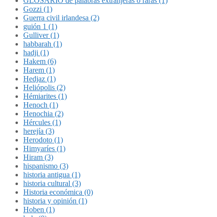
GLOSARIO de palabras extranjeras o raras (1)
Gozzi (1)
Guerra civil irlandesa (2)
guión 1 (1)
Gulliver (1)
habbarah (1)
hadji (1)
Hakem (6)
Harem (1)
Hedjaz (1)
Heliópolis (2)
Hémiarites (1)
Henoch (1)
Henochia (2)
Hércules (1)
herejía (3)
Herodoto (1)
Himyaríes (1)
Hiram (3)
hispanismo (3)
historia antigua (1)
historia cultural (3)
Historia económica (0)
historia y opinión (1)
Hoben (1)