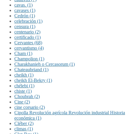
cavas. (1)
cavases (1)
Cedrón (1)
celebración (1)
censura (1)
centenario (2)
certificado (1)
Cervantes (68)
cervantismo (4)
Cham (1)
Champolion (1)
Charakhanieh o Cercasorum (1)
Chateaubriand (1)
cheikh (1)
cheikh El-Bekry (1)
chélebi (1)
chiste (1)
Choubrah (2)
Cine (2)
cine corsario (2)
Cipolla Revolución agrícola Revolución industrial Historia
económica (1)
Cléber (2)
climas (1)