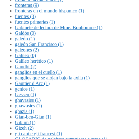
fronteras (9)
fronteras en el mundo hispanico (1)
fuentes (3)
fuentes primarias (1)
Gabinete de lectura de Mme. Bonhomme (1)
Galdós (0)
galeón (1)
galeón San Francisco (1)
galeones (2)
Galileo (0)
Galileo herético (1)
Gandhi (2)
ganglios en el cuello (1)
ganglios que se alojan bajo la axila (1)
Gauttier d'Arc (1)
genios (1)
Gessen (1)
ghavasies (1)
ghawasies (1)
ghazis (1)
Gian-ben-Gian (1)
Giblim (1)
Gizeh (2)
gli cani e gli francesi (1)