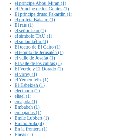
el príncipe Abou-Miran (1)
el Príncipe de los Genios (1)
El príncipe druso Fakardin (1)
el profeta Balaam (1)
El raïs (1)
el señor Jean (1)
el símbolo TAU (1)
el sultan kébir (1)
El teatro de El Cairo (1)
el templo de Jerusalén (1)
el valle de Josafat (1)
El valle de los califas (1)
El Verde y El Dorado (1)
el virrey (1)
el Yemen feliz (1)
El-Esbekieh (1)
electuario (1)
eliael (1)
emajada (1)
Embabeh (1)
embajadas (1)
Emile Lubbert (1)
Emilio Sola (4)
En la frontera (1)
Eneas (1)