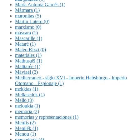
María Antonia Garcés (1)
Mármara (1)
maronitas (5)
Martin Lutero (0)
marxismo (0)
máscara (1)
Mascarille (1)
Mataré (1)
Mateo Rizzi (0)
materiales (1)
Mathusaël (1)
Matttarée (1)
Maviaël (2)
Mediterraneo - siglo XVI - Imperio Habsburgo - Imperio
Otomano - Espionaje (1)
mekkias (1)
Melkisedek (1)
Mello (3)
meloukia (1)
memoria (2)
memorias y representaciones (1)
Menfis (2)
Menilék (1)
Menou (1)
mercaderes (4)