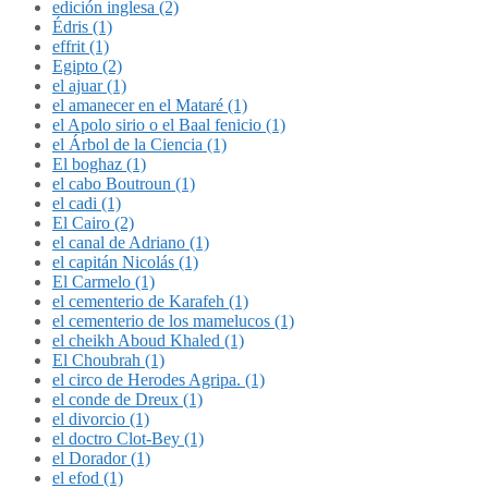
edición inglesa (2)
Édris (1)
effrit (1)
Egipto (2)
el ajuar (1)
el amanecer en el Mataré (1)
el Apolo sirio o el Baal fenicio (1)
el Árbol de la Ciencia (1)
El boghaz (1)
el cabo Boutroun (1)
el cadi (1)
El Cairo (2)
el canal de Adriano (1)
el capitán Nicolás (1)
El Carmelo (1)
el cementerio de Karafeh (1)
el cementerio de los mamelucos (1)
el cheikh Aboud Khaled (1)
El Choubrah (1)
el circo de Herodes Agripa. (1)
el conde de Dreux (1)
el divorcio (1)
el doctro Clot-Bey (1)
el Dorador (1)
el efod (1)