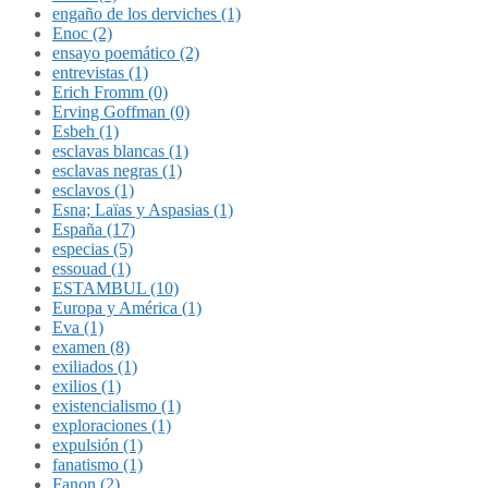
engaño de los derviches (1)
Enoc (2)
ensayo poemático (2)
entrevistas (1)
Erich Fromm (0)
Erving Goffman (0)
Esbeh (1)
esclavas blancas (1)
esclavas negras (1)
esclavos (1)
Esna; Laïas y Aspasias (1)
España (17)
especias (5)
essouad (1)
ESTAMBUL (10)
Europa y América (1)
Eva (1)
examen (8)
exiliados (1)
exilios (1)
existencialismo (1)
exploraciones (1)
expulsión (1)
fanatismo (1)
Fanon (2)