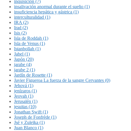
inquisición (7)
insalivación anormal durante el sueño (1)
insuficiencia hepática y gástrica (1)
interculturalidad (1)
IRA (2)
Irad (2)
Isis (2)
Isla de Roddah (1)
Isla de Venus (1)
Istanbollah (1)
Jabel (1)
Japón (20)
jarabe (4)
jarabe 2 (1)
Jardín de Rosette (1)
Javier Figueroa La fuerza de la sangre Cervantes (0)
Jehová (1)
jenízaros (1)
Jeovah (1)
Jerusalén (1)
jesuitas (10)
Jonathan Swift (1)
Joseph de Fonfrède (1)
Jsé y Zuleïka (1)
Juan Blanco (1)