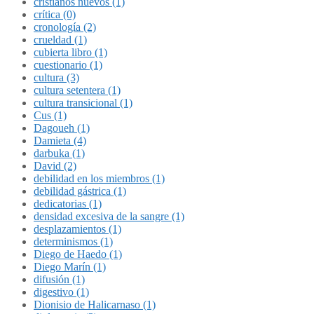
cristianos nuevos (1)
crítica (0)
cronología (2)
crueldad (1)
cubierta libro (1)
cuestionario (1)
cultura (3)
cultura setentera (1)
cultura transicional (1)
Cus (1)
Dagoueh (1)
Damieta (4)
darbuka (1)
David (2)
debilidad en los miembros (1)
debilidad gástrica (1)
dedicatorias (1)
densidad excesiva de la sangre (1)
desplazamientos (1)
determinismos (1)
Diego de Haedo (1)
Diego Marín (1)
difusión (1)
digestivo (1)
Dionisio de Halicarnaso (1)