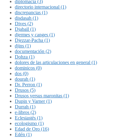
diplomacia (3)
directorio internacional (1)
discrepancias (1)
disdasah (1)
Dives (2)
Djabaïl (1)
djermes y canges (1)
Djezzar-Pacha (1)
djins (1)
documentación (2)
Dohza (1)
dolores de las articulaciones en general (1)
dominicos (0)
dos (0)
dourah (1)
Dr. Perron (1)
Drusos (5)
Drusos versus maronitas (1)
Dupin y Varner (1)
Durrah (1)
e-libros (2)
Eclesiastés (1)
ecologismo (1)
Edad de Oro (16)
Edén (1)