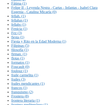
Fátima (1)
Felipe II - Leyenda Negra - Cartas - Infantas - Isabel Clara
Eugenia - Catalina Micaela (0)
fellah. (1)
fellahas (1)
fellahs (1)
Fenicia (1)
Fez (3)
fiesta (1)
Fiesta y Rito en la Edad Moderna (1)
Filipinas (5)
filosofía (1)
firman. (1)
flotas (1)
formatos (1)
Foucault (0)
foulouz (1)
fraile carmelita (1)
frailes (3)
frailes mendicantes (1)
francos (1)
franquismo (2)
Frontera (8)
frontera literaria (1)
frontera mediterránea (1)