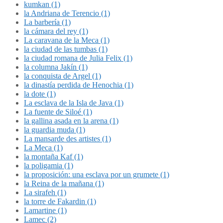
kumkan (1)
la Andriana de Terencio (1)
La barbería (1)
la cámara del rey (1)
La caravana de la Meca (1)
la ciudad de las tumbas (1)
la ciudad romana de Julia Felix (1)
la columna Jakín (1)
la conquista de Argel (1)
la dinastía perdida de Henochia (1)
la dote (1)
La esclava de la Isla de Java (1)
La fuente de Siloé (1)
la gallina asada en la arena (1)
la guardia muda (1)
La mansarde des artistes (1)
La Meca (1)
la montaña Kaf (1)
la poligamia (1)
la proposición: una esclava por un grumete (1)
la Reina de la mañana (1)
La sirafeh (1)
la torre de Fakardin (1)
Lamartine (1)
Lamec (2)