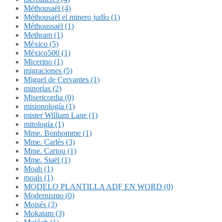
Méthousaël (4)
Méthousaël el minero judío (1)
Méthoussaël (1)
Methram (1)
México (5)
México500 (1)
Micerino (1)
migraciones (5)
Miguel de Cervantes (1)
minorías (2)
Misericordia (0)
misionología (1)
mister William Lane (1)
mitología (1)
Mme. Bonhomme (1)
Mme. Carlès (3)
Mme. Cartou (1)
Mme. Staël (1)
Moab (1)
moals (1)
MODELO PLANTILLA ADF EN WORD (0)
Modernismo (0)
Moisés (3)
Mokatam (3)