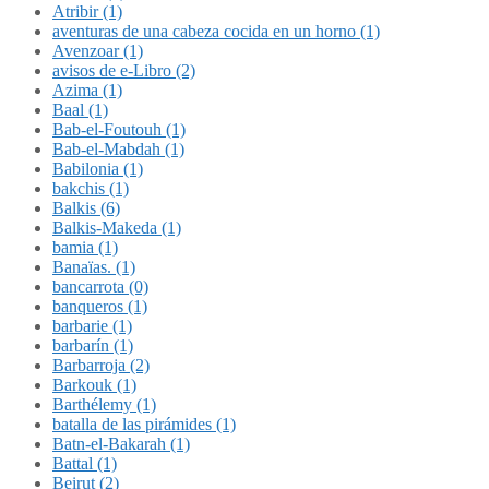
Atribir (1)
aventuras de una cabeza cocida en un horno (1)
Avenzoar (1)
avisos de e-Libro (2)
Azima (1)
Baal (1)
Bab-el-Foutouh (1)
Bab-el-Mabdah (1)
Babilonia (1)
bakchis (1)
Balkis (6)
Balkis-Makeda (1)
bamia (1)
Banaïas. (1)
bancarrota (0)
banqueros (1)
barbarie (1)
barbarín (1)
Barbarroja (2)
Barkouk (1)
Barthélemy (1)
batalla de las pirámides (1)
Batn-el-Bakarah (1)
Battal (1)
Beirut (2)