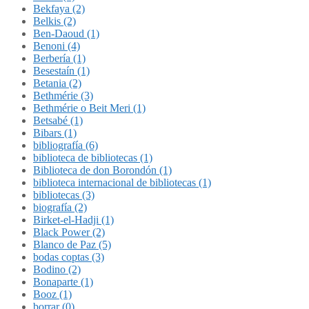
Bekfaya (2)
Belkis (2)
Ben-Daoud (1)
Benoni (4)
Berbería (1)
Besestaín (1)
Betania (2)
Bethmérie (3)
Bethmérie o Beit Meri (1)
Betsabé (1)
Bibars (1)
bibliografía (6)
biblioteca de bibliotecas (1)
Biblioteca de don Borondón (1)
biblioteca internacional de bibliotecas (1)
bibliotecas (3)
biografía (2)
Birket-el-Hadji (1)
Black Power (2)
Blanco de Paz (5)
bodas coptas (3)
Bodino (2)
Bonaparte (1)
Booz (1)
borrar (0)