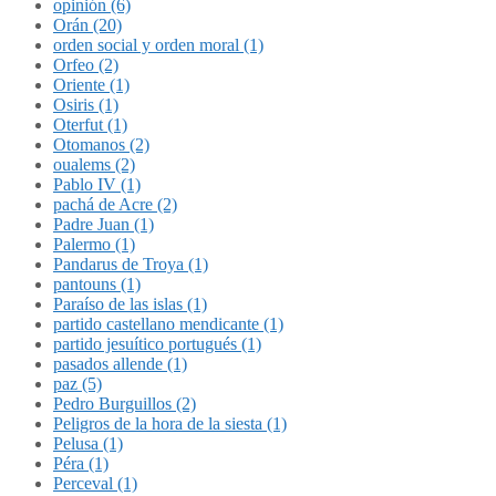
opinión (6)
Orán (20)
orden social y orden moral (1)
Orfeo (2)
Oriente (1)
Osiris (1)
Oterfut (1)
Otomanos (2)
oualems (2)
Pablo IV (1)
pachá de Acre (2)
Padre Juan (1)
Palermo (1)
Pandarus de Troya (1)
pantouns (1)
Paraíso de las islas (1)
partido castellano mendicante (1)
partido jesuítico portugués (1)
pasados allende (1)
paz (5)
Pedro Burguillos (2)
Peligros de la hora de la siesta (1)
Pelusa (1)
Péra (1)
Perceval (1)