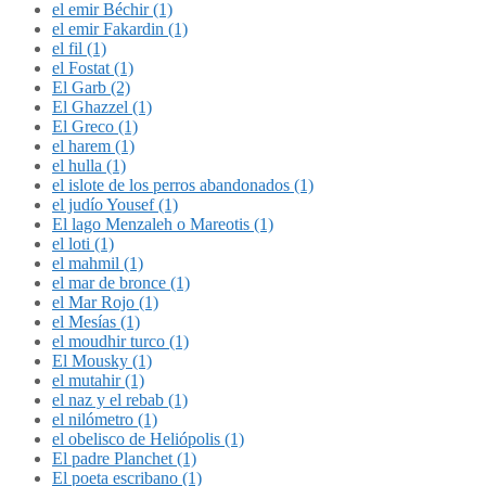
el emir Béchir (1)
el emir Fakardin (1)
el fil (1)
el Fostat (1)
El Garb (2)
El Ghazzel (1)
El Greco (1)
el harem (1)
el hulla (1)
el islote de los perros abandonados (1)
el judío Yousef (1)
El lago Menzaleh o Mareotis (1)
el loti (1)
el mahmil (1)
el mar de bronce (1)
el Mar Rojo (1)
el Mesías (1)
el moudhir turco (1)
El Mousky (1)
el mutahir (1)
el naz y el rebab (1)
el nilómetro (1)
el obelisco de Heliópolis (1)
El padre Planchet (1)
El poeta escribano (1)