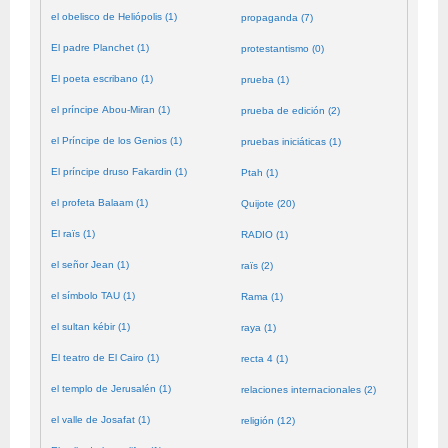
el obelisco de Heliópolis (1)
propaganda (7)
El padre Planchet (1)
protestantismo (0)
El poeta escribano (1)
prueba (1)
el príncipe Abou-Miran (1)
prueba de edición (2)
el Príncipe de los Genios (1)
pruebas iniciáticas (1)
El príncipe druso Fakardin (1)
Ptah (1)
el profeta Balaam (1)
Quijote (20)
El raïs (1)
RADIO (1)
el señor Jean (1)
raïs (2)
el símbolo TAU (1)
Rama (1)
el sultan kébir (1)
raya (1)
El teatro de El Cairo (1)
recta 4 (1)
el templo de Jerusalén (1)
relaciones internacionales (2)
el valle de Josafat (1)
religión (12)