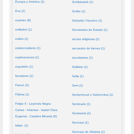
Europa y América (1)
Schibboleth (1)
Eva (1)
Scribe (1)
examen (8)
Sebatián Vizcaíno (1)
exiliados (1)
Secretarios de Estado (1)
exilios (1)
sectas religiosas (1)
existencialismo (1)
secuestro de bienes (1)
exploraciones (1)
secularismo (1)
expulsión (1)
Selikdar (1)
fanatismo (1)
Sella (1)
Fanon (2)
Sem (1)
Fátima (1)
Semenhoud o Sebennitus (1)
Felipe II - Leyenda Negra -
Seminario (1)
Cartas - Infantas - Isabel Clara
Semiramis (1)
Eugenia - Catalina Micaela (0)
Sennaar (1)
fellah. (1)
Sennaar de Abisinia (1)