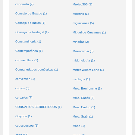
conquista (2)
México500 (1)
Consejo de Estado (1)
Micerino (1)
Consejo de Indias (1)
migraciones (5)
Consejo de Portugal (1)
Miguel de Cervantes (1)
Constantinopla (1)
minorías (2)
Contemporánea (1)
Misericordia (0)
contracultura (1)
misionología (1)
Contrariedades domésticas (1)
mister William Lane (1)
conversión (1)
mitología (1)
coptos (3)
Mme. Bonhomme (1)
corsarios (7)
Mme. Carlès (3)
CORSARIOS BERBERISCOS (1)
Mme. Cartou (1)
Corydon (1)
Mme. Staël (1)
couscoussou (1)
Moab (1)
crisis (11)