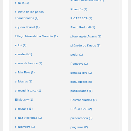
Phanor el albañil sirio (1)
el hulla (1)
Pharouïs (1)
el islote de los perros
abandonados (1)
PICARESCA (1)
el judío Yousef (1)
Pietro Redondi (1)
El lago Menzaleh o Mareotis (1)
piloto inglés Adams (1)
el loti (1)
pirámide de Keops (1)
el mahmil (1)
poder (1)
el mar de bronce (1)
Pompeyo (1)
el Mar Rojo (1)
portada libro (1)
el Mesías (1)
portugueses (6)
el moudhir turco (1)
posibilidades (1)
El Mousky (1)
Posmodernismo (0)
el mutahir (1)
PRÁCTICAS (2)
el naz y el rebab (1)
presentación (3)
el nilómetro (1)
programa (2)