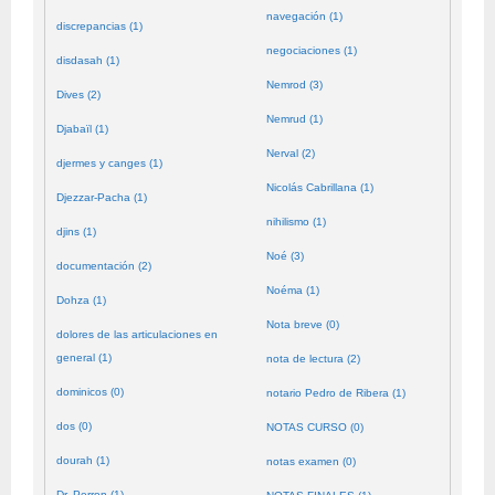
navegación (1)
discrepancias (1)
negociaciones (1)
disdasah (1)
Nemrod (3)
Dives (2)
Nemrud (1)
Djabaïl (1)
Nerval (2)
djermes y canges (1)
Nicolás Cabrillana (1)
Djezzar-Pacha (1)
nihilismo (1)
djins (1)
Noé (3)
documentación (2)
Noéma (1)
Dohza (1)
Nota breve (0)
dolores de las articulaciones en
general (1)
nota de lectura (2)
dominicos (0)
notario Pedro de Ribera (1)
dos (0)
NOTAS CURSO (0)
dourah (1)
notas examen (0)
Dr. Perron (1)