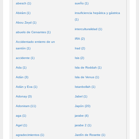
abesch (1)
sueño (1)
Abirám (1)
insuficiencia hepática y gástrica
(1)
Abou Zeyd (1)
interculturalidad (1)
abuelo de Cervantes (1)
IRA (2)
Accidentado entierro de un
santón (1)
Irad (2)
accidente (1)
Isis (2)
Ada (1)
Isla de Roddah (1)
Adán (3)
Isla de Venus (1)
Adán y Eva (1)
Istanbollah (1)
Adonay (3)
Jabel (1)
Adoniram (11)
Japón (20)
aga (1)
jarabe (4)
Agel (1)
jarabe 2 (1)
agradecimientos (1)
Jardín de Rosette (1)