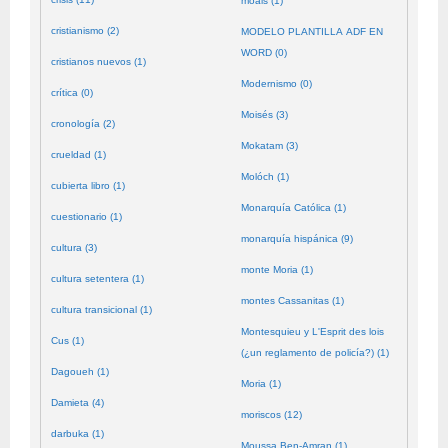
moals (1)
cristianismo (2)
MODELO PLANTILLA ADF EN
WORD (0)
cristianos nuevos (1)
Modernismo (0)
crítica (0)
Moisés (3)
cronología (2)
Mokatam (3)
crueldad (1)
Molóch (1)
cubierta libro (1)
Monarquía Católica (1)
cuestionario (1)
monarquía hispánica (9)
cultura (3)
monte Moria (1)
cultura setentera (1)
montes Cassanitas (1)
cultura transicional (1)
Montesquieu y L'Esprit des lois
Cus (1)
(¿un reglamento de policía?) (1)
Dagoueh (1)
Moria (1)
Damieta (4)
moriscos (12)
darbuka (1)
Moussa Ben-Amran (1)