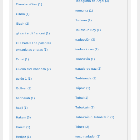
Topografía de Argel (3)
Gian-ben-Gian (1)
tormenta (1)
Giblim (1)
Touloun (1)
Gizeh (2)
Toussoun-Bey (1)
gli cani e gli francesi (1)
traducción (3)
GLOSARIO de palabras
traducciones (1)
extranjeras o raras (1)
Transición (1)
Gozzi (1)
tratado de paz (2)
Guerra civil irlandesa (2)
Trebisonda (1)
guión 1 (1)
Trípolo (1)
Gulliver (1)
Tubal (1)
habbarah (1)
Tubalcaín (3)
hadji (1)
Tubalcaín o Tubal-Caín (1)
Hakem (6)
Túnez (2)
Harem (1)
turco nadador (1)
Hedjaz (1)