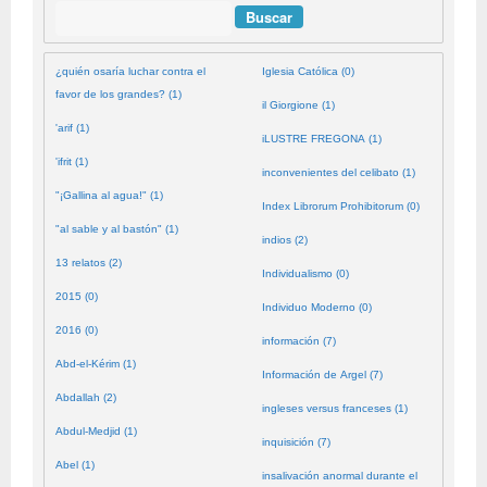
Buscar
¿quién osaría luchar contra el
Iglesia Católica (0)
favor de los grandes? (1)
il Giorgione (1)
'arif (1)
iLUSTRE FREGONA (1)
'ifrit (1)
inconvenientes del celibato (1)
"¡Gallina al agua!" (1)
Index Librorum Prohibitorum (0)
"al sable y al bastón" (1)
indios (2)
13 relatos (2)
Individualismo (0)
2015 (0)
Individuo Moderno (0)
2016 (0)
información (7)
Abd-el-Kérim (1)
Información de Argel (7)
Abdallah (2)
ingleses versus franceses (1)
Abdul-Medjid (1)
inquisición (7)
Abel (1)
insalivación anormal durante el