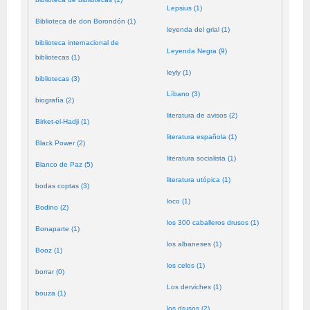
Lepsius (1)
Biblioteca de don Borondón (1)
leyenda del grial (1)
biblioteca internacional de
Leyenda Negra (9)
bibliotecas (1)
leyly (1)
bibliotecas (3)
Líbano (3)
biografía (2)
literatura de avisos (2)
Birket-el-Hadji (1)
literatura española (1)
Black Power (2)
literatura socialista (1)
Blanco de Paz (5)
literatura utópica (1)
bodas coptas (3)
loco (1)
Bodino (2)
los 300 caballeros drusos (1)
Bonaparte (1)
los albaneses (1)
Booz (1)
los celos (1)
borrar (0)
Los derviches (1)
bouza (1)
los drusos (2)