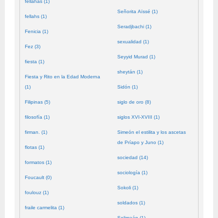
fellahas (1)
Señorita Aïssé (1)
fellahs (1)
Seradjbachi (1)
Fenicia (1)
sexualidad (1)
Fez (3)
Seyyid Murad (1)
fiesta (1)
sheytán (1)
Fiesta y Rito en la Edad Moderna
(1)
Sidón (1)
Filipinas (5)
siglo de oro (8)
filosofía (1)
siglos XVI-XVIII (1)
firman. (1)
Simeón el estilita y los ascetas
de Príapo y Juno (1)
flotas (1)
sociedad (14)
formatos (1)
sociología (1)
Foucault (0)
Sokoli (1)
foulouz (1)
soldados (1)
fraile carmelita (1)
Solimaán (1)