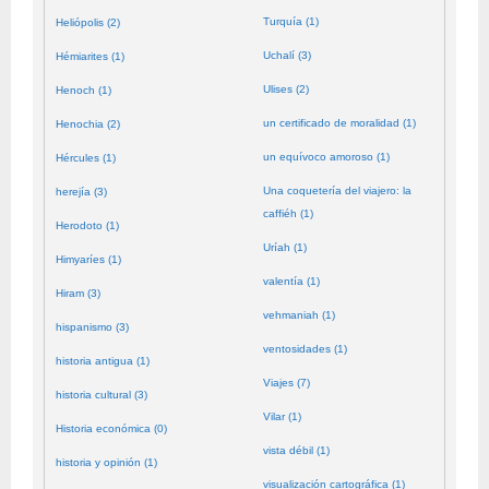
Turquía (1)
Heliópolis (2)
Uchalí (3)
Hémiarites (1)
Ulises (2)
Henoch (1)
un certificado de moralidad (1)
Henochia (2)
un equívoco amoroso (1)
Hércules (1)
Una coquetería del viajero: la
herejía (3)
caffiéh (1)
Herodoto (1)
Uríah (1)
Himyaríes (1)
valentía (1)
Hiram (3)
vehmaniah (1)
hispanismo (3)
ventosidades (1)
historia antigua (1)
Viajes (7)
historia cultural (3)
Vilar (1)
Historia económica (0)
vista débil (1)
historia y opinión (1)
visualización cartográfica (1)