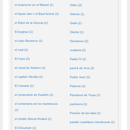
el amanecer en el Mataré (1)
Orfeo (2)
el Apolo sirio o el Baal fenicio (1)
Oriente (1)
el Árbol de la Ciencia (1)
Osiris (1)
El boghaz (1)
Oterfut (1)
el cabo Boutroun (1)
Otomanos (2)
el cadi (1)
oualems (2)
El Cairo (2)
Pablo IV (1)
el canal de Adriano (1)
pachá de Acre (2)
el capitán Nicolás (1)
Padre Juan (1)
El Carmelo (1)
Palermo (1)
el cementerio de Karafeh (1)
Pandarus de Troya (1)
el cementerio de los mamelucos
pantouns (1)
(1)
Paraíso de las islas (1)
el cheikh Aboud Khaled (1)
partido castellano mendicante (1)
El Choubrah (1)