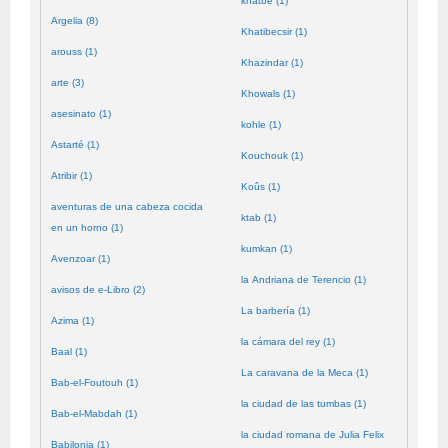
khatbé (1)
Argelia (8)
Khatibecsir (1)
arouss (1)
Khazindar (1)
arte (3)
Khowals (1)
asesinato (1)
kohle (1)
Astarté (1)
Kouchouk (1)
Atribir (1)
Koûs (1)
aventuras de una cabeza cocida
ktab (1)
en un horno (1)
kumkan (1)
Avenzoar (1)
la Andriana de Terencio (1)
avisos de e-Libro (2)
La barbería (1)
Azima (1)
la cámara del rey (1)
Baal (1)
La caravana de la Meca (1)
Bab-el-Foutouh (1)
la ciudad de las tumbas (1)
Bab-el-Mabdah (1)
la ciudad romana de Julia Felix
Babilonia (1)