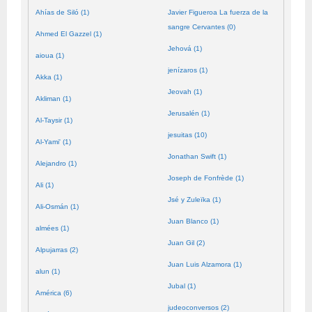
Ahías de Siló (1)
Javier Figueroa La fuerza de la
sangre Cervantes (0)
Ahmed El Gazzel (1)
Jehová (1)
aioua (1)
jenízaros (1)
Akka (1)
Jeovah (1)
Akliman (1)
Jerusalén (1)
Al-Taysir (1)
jesuitas (10)
Al-Yami' (1)
Jonathan Swift (1)
Alejandro (1)
Joseph de Fonfrède (1)
Ali (1)
Jsé y Zuleïka (1)
Ali-Osmán (1)
Juan Blanco (1)
almées (1)
Juan Gil (2)
Alpujarras (2)
Juan Luis Alzamora (1)
alun (1)
Jubal (1)
América (6)
judeoconversos (2)