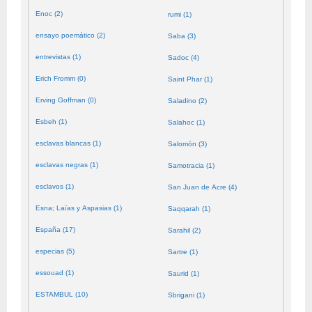
Enoc (2)
rumi (1)
ensayo poemático (2)
Saba (3)
entrevistas (1)
Sadoc (4)
Erich Fromm (0)
Saint Phar (1)
Erving Goffman (0)
Saladino (2)
Esbeh (1)
Salahoc (1)
esclavas blancas (1)
Salomón (3)
esclavas negras (1)
Samotracia (1)
esclavos (1)
San Juan de Acre (4)
Esna; Laïas y Aspasias (1)
Saqqarah (1)
España (17)
Sarahil (2)
especias (5)
Sartre (1)
essouad (1)
Saurid (1)
ESTAMBUL (10)
Sbrigani (1)