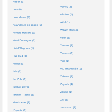
Hoben (1)
Volney (2)
hola (0)
vómitos (1)
holandeses (2)
wékil (1)
holandeses en Japón (1)
William Morris (1)
hombre-frontera (2)
yalek (1)
Hotel Domergue (1)
Yamaks (1)
Hotel Waghorn (1)
Yavours (1)
Hud-Hud (3)
Yins (1)
huidos (1)
ysu inflamación (1)
Iblís (2)
Zabetta (1)
Ibn Zuhr (1)
Zeynab (4)
Ibrahim Bey (1)
Zikkers (1)
Ibrahim- Pacha (1)
Zikr (1)
identidades (1)
zommarah (1)
IEspaña (0)