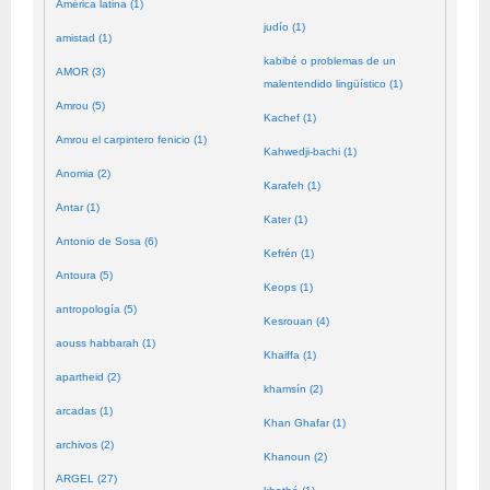
América latina (1)
judío (1)
amistad (1)
kabibé o problemas de un
AMOR (3)
malentendido lingüístico (1)
Amrou (5)
Kachef (1)
Amrou el carpintero fenicio (1)
Kahwedji-bachi (1)
Anomia (2)
Karafeh (1)
Antar (1)
Kater (1)
Antonio de Sosa (6)
Kefrén (1)
Antoura (5)
Keops (1)
antropología (5)
Kesrouan (4)
aouss habbarah (1)
Khaiffa (1)
apartheid (2)
khamsín (2)
arcadas (1)
Khan Ghafar (1)
archivos (2)
Khanoun (2)
ARGEL (27)