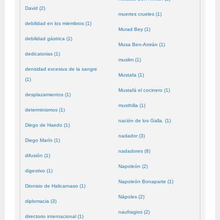
David (2)
muertes crueles (1)
debilidad en los miembros (1)
Murad Bey (1)
debilidad gástrica (1)
Musa Ben-Amrán (1)
dedicatorias (1)
muslim (1)
densidad excesiva de la sangre
Mustafa (1)
(1)
Mustafá el cocinero (1)
desplazamientos (1)
musthilla (1)
determinismos (1)
nación de los Galla. (1)
Diego de Haedo (1)
nadador (3)
Diego Marín (1)
nadadores (8)
difusión (1)
Napoleón (2)
digestivo (1)
Napoleón Bonaparte (1)
Dionisio de Halicarnaso (1)
Nápoles (2)
diplomacia (3)
naufragios (2)
directorio internacional (1)