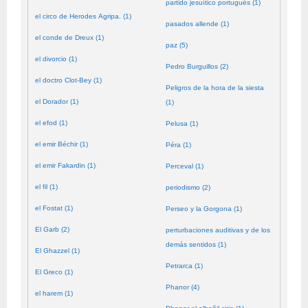
partido jesuítico portugués (1)
el circo de Herodes Agripa. (1)
pasados allende (1)
el conde de Dreux (1)
paz (5)
el divorcio (1)
Pedro Burguillos (2)
el doctro Clot-Bey (1)
Peligros de la hora de la siesta
el Dorador (1)
(1)
el efod (1)
Pelusa (1)
el emir Béchir (1)
Péra (1)
el emir Fakardin (1)
Perceval (1)
el fil (1)
periodismo (2)
el Fostat (1)
Perseo y la Gorgona (1)
El Garb (2)
perturbaciones auditivas y de los
demás sentidos (1)
El Ghazzel (1)
Petrarca (1)
El Greco (1)
Phanor (4)
el harem (1)