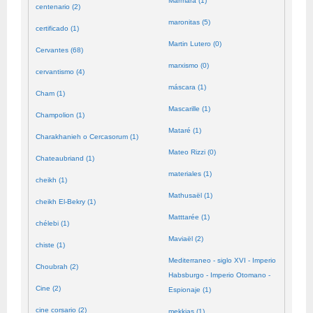
Mármara (1)
centenario (2)
maronitas (5)
certificado (1)
Martin Lutero (0)
Cervantes (68)
marxismo (0)
cervantismo (4)
máscara (1)
Cham (1)
Mascarille (1)
Champolion (1)
Mataré (1)
Charakhanieh o Cercasorum (1)
Mateo Rizzi (0)
Chateaubriand (1)
materiales (1)
cheikh (1)
Mathusaël (1)
cheikh El-Bekry (1)
Matttarée (1)
chélebi (1)
Maviaël (2)
chiste (1)
Mediterraneo - siglo XVI - Imperio
Choubrah (2)
Habsburgo - Imperio Otomano -
Cine (2)
Espionaje (1)
cine corsario (2)
mekkias (1)