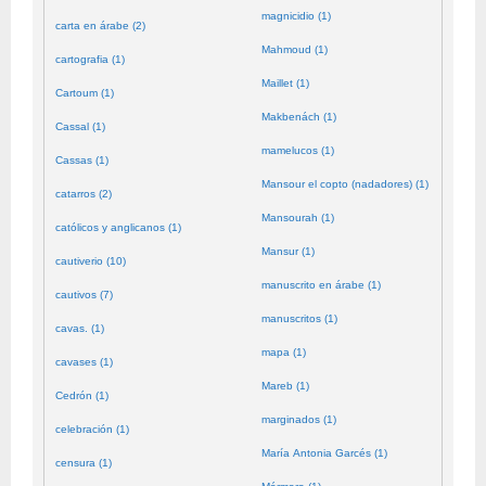
magnicidio (1)
carta en árabe (2)
Mahmoud (1)
cartografia (1)
Maillet (1)
Cartoum (1)
Makbenách (1)
Cassal (1)
mamelucos (1)
Cassas (1)
Mansour el copto (nadadores) (1)
catarros (2)
Mansourah (1)
católicos y anglicanos (1)
Mansur (1)
cautiverio (10)
manuscrito en árabe (1)
cautivos (7)
manuscritos (1)
cavas. (1)
mapa (1)
cavases (1)
Mareb (1)
Cedrón (1)
marginados (1)
celebración (1)
María Antonia Garcés (1)
censura (1)