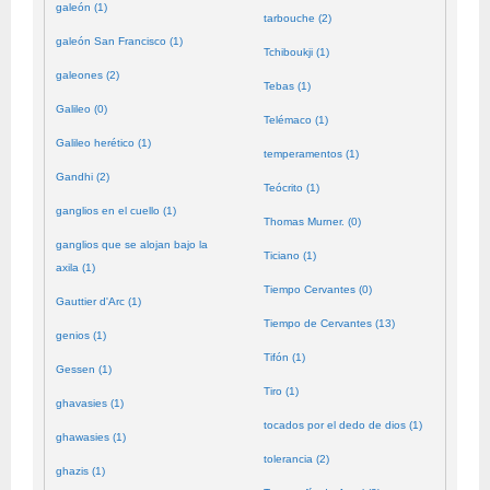
galeón (1)
tarbouche (2)
galeón San Francisco (1)
Tchiboukji (1)
galeones (2)
Tebas (1)
Galileo (0)
Telémaco (1)
Galileo herético (1)
temperamentos (1)
Gandhi (2)
Teócrito (1)
ganglios en el cuello (1)
Thomas Murner. (0)
ganglios que se alojan bajo la
Ticiano (1)
axila (1)
Tiempo Cervantes (0)
Gauttier d'Arc (1)
Tiempo de Cervantes (13)
genios (1)
Tifón (1)
Gessen (1)
Tiro (1)
ghavasies (1)
tocados por el dedo de dios (1)
ghawasies (1)
tolerancia (2)
ghazis (1)