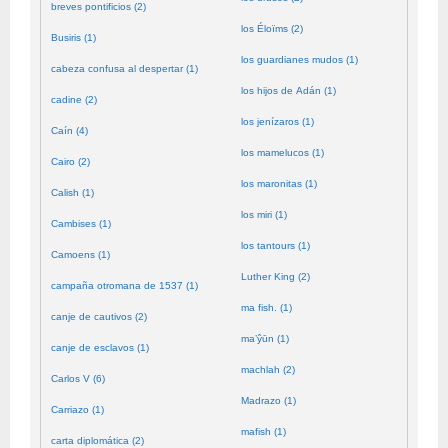
breves pontificios (2)
los Éloïms (2)
Busiris (1)
los guardianes mudos (1)
cabeza confusa al despertar (1)
los hijos de Adán (1)
cadine (2)
los jenízaros (1)
Caín (4)
los mamelucos (1)
Cairo (2)
los maronitas (1)
Calish (1)
los miri (1)
Cambises (1)
los tantours (1)
Camoens (1)
Luther King (2)
campaña otromana de 1537 (1)
ma fish. (1)
canje de cautivos (2)
ma’ŷūn (1)
canje de esclavos (1)
machlah (2)
Carlos V (6)
Madrazo (1)
Carriazo (1)
mafish (1)
carta diplomática (2)