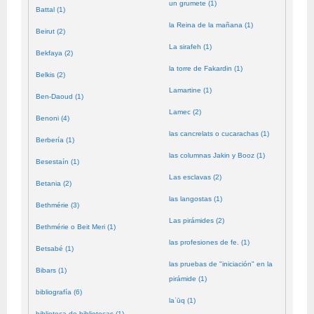
un grumete (1)
Battal (1)
la Reina de la mañana (1)
Beirut (2)
La sirafeh (1)
Bekfaya (2)
la torre de Fakardin (1)
Belkis (2)
Lamartine (1)
Ben-Daoud (1)
Lamec (2)
Benoni (4)
las cancrelats o cucarachas (1)
Berbería (1)
las columnas Jakin y Booz (1)
Besestaín (1)
Las esclavas (2)
Betania (2)
las langostas (1)
Bethmérie (3)
Las pirámides (2)
Bethmérie o Beit Meri (1)
las profesiones de fe. (1)
Betsabé (1)
las pruebas de "iniciación" en la
Bibars (1)
pirámide (1)
bibliografía (6)
laʿūq (1)
biblioteca de bibliotecas (1)