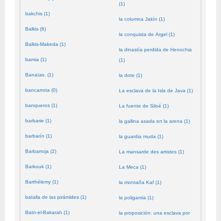
(1)
bakchis (1)
la columna Jakín (1)
Balkis (6)
la conquista de Argel (1)
Balkis-Makeda (1)
la dinastía perdida de Henochia
bamia (1)
(1)
Banaïas. (1)
la dote (1)
bancarrota (0)
La esclava de la Isla de Java (1)
banqueros (1)
La fuente de Siloé (1)
barbarie (1)
la gallina asada en la arena (1)
barbarín (1)
la guardia muda (1)
Barbarroja (2)
La mansarde des artistes (1)
Barkouk (1)
La Meca (1)
Barthélemy (1)
la montaña Kaf (1)
batalla de las pirámides (1)
la poligamia (1)
Batn-el-Bakarah (1)
la proposición: una esclava por