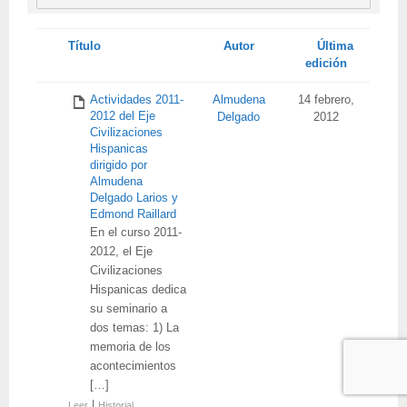
Tienes
Título
Autor
Última
adjunto
edición
Actividades 2011-
Almudena
14 febrero,
2012 del Eje
Delgado
2012
Civilizaciones
Hispanicas
dirigido por
Almudena
Delgado Larios y
Edmond Raillard
En el curso 2011-
2012, el Eje
Civilizaciones
Hispanicas dedica
su seminario a
dos temas: 1) La
memoria de los
acontecimientos
[…]
|
Leer
Historial