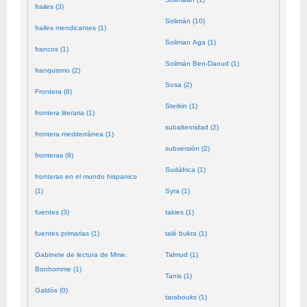
frailes (3)
Solimán (10)
frailes mendicantes (1)
Soliman Aga (1)
francos (1)
Solimán Ben-Daoud (1)
franquismo (2)
Sosa (2)
Frontera (8)
Sterkin (1)
frontera literaria (1)
subalternidad (2)
frontera mediterránea (1)
subversión (2)
fronteras (9)
Sudáfrica (1)
fronteras en el mundo hispanico
(1)
Syra (1)
fuentes (3)
takies (1)
fuentes primarias (1)
talé bukra (1)
Gabinete de lectura de Mme.
Talmud (1)
Bonhomme (1)
Tanis (1)
Galdós (0)
tarabouks (1)