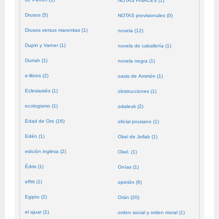
NOTAS FINALES (1)
Drusos (5)
NOTAS provisionales (0)
Drusos versus maronitas (1)
novela (12)
Dupin y Varner (1)
novela de caballería (1)
Durrah (1)
novela negra (1)
e-libros (2)
oasis de Ammón (1)
Eclesiastés (1)
obstrucciones (1)
ecologismo (1)
odaleuk (2)
Edad de Oro (16)
oficial prusiano (1)
Edén (1)
Okel de Jellab (1)
edición inglesa (2)
Okel. (1)
Édris (1)
Onías (1)
effrit (1)
opinión (6)
Egipto (2)
Orán (20)
el ajuar (1)
orden social y orden moral (1)