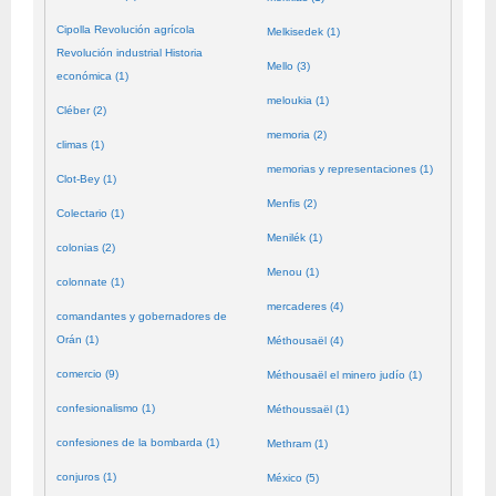
Cipolla Revolución agrícola
Melkisedek (1)
Revolución industrial Historia
Mello (3)
económica (1)
meloukia (1)
Cléber (2)
memoria (2)
climas (1)
memorias y representaciones (1)
Clot-Bey (1)
Menfis (2)
Colectario (1)
Menilék (1)
colonias (2)
Menou (1)
colonnate (1)
mercaderes (4)
comandantes y gobernadores de
Orán (1)
Méthousaël (4)
comercio (9)
Méthousaël el minero judío (1)
confesionalismo (1)
Méthoussaël (1)
confesiones de la bombarda (1)
Methram (1)
conjuros (1)
México (5)