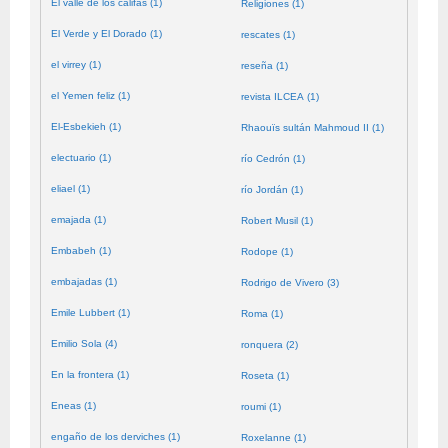
El valle de los califas (1)
Religiones (1)
El Verde y El Dorado (1)
rescates (1)
el virrey (1)
reseña (1)
el Yemen feliz (1)
revista ILCEA (1)
El-Esbekieh (1)
Rhaouïs sultán Mahmoud II (1)
electuario (1)
río Cedrón (1)
eliael (1)
río Jordán (1)
emajada (1)
Robert Musil (1)
Embabeh (1)
Rodope (1)
embajadas (1)
Rodrigo de Vivero (3)
Emile Lubbert (1)
Roma (1)
Emilio Sola (4)
ronquera (2)
En la frontera (1)
Roseta (1)
Eneas (1)
roumi (1)
engaño de los derviches (1)
Roxelanne (1)