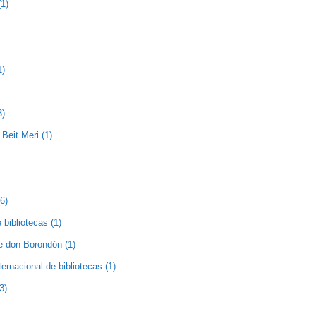
1)
1)
3)
Beit Meri (1)
(6)
 bibliotecas (1)
de don Borondón (1)
nternacional de bibliotecas (1)
3)