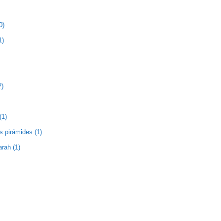
0)
1)
2)
(1)
as pirámides (1)
rah (1)