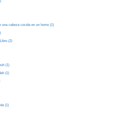
)
e una cabeza cocida en un horno (1)
)
Libro (2)
ouh (1)
ah (1)
)
da (1)