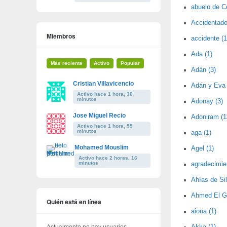
abuelo de C
Accidentado 
Miembros
accidente (1
Ada (1)
Más reciente
Activo
Popular
Adán (3)
Cristian Villavicencio
Adán y Eva 
Activo hace 1 hora, 30
minutos
Adonay (3)
Jose Miguel Recio
Adoniram (1
Activo hace 1 hora, 55
minutos
aga (1)
Mohamed Mouslim
Agel (1)
Activo hace 2 horas, 16
minutos
agradecimie
Ahías de Sil
Ahmed El Ga
Quién está en línea
aioua (1)
Actualmente no hay usuarios