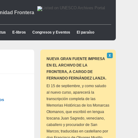
idad Frontera
tus
E-libros
Congresos y Eventos
El paraíso
Descartar
Χ
este
NUEVA GRAN FUENTE IMPRESA
aviso
EN EL ARCHIVO DE LA
FRONTERA, A CARGO DE
FERNANDO FERNÁNDEZ LANZA.
El 15 de septiembre, y como saludo
al nuevo curso, aparecerá la
transcripción completa de las
os
Memorias Históricas de los Monarcas
Otomanos, que escribió en lengua
toscana Juan Sagredo, veneciano,
caballero y procurador de San
Marcos; traducidas en castellano por
don Francisco de Olivares Murillo,