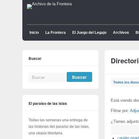
Inicio
La Frontera
El Juego del Legajo
Archivos
Bi
Buscar
Director
Todos los doc
Está viendo do
El paraíso de las islas
Filtrar por:
Adju
Todas las semanas una entrega de
¿Tienes adjunt
las historias del paraíso de las islas,
Buscar
una utopía libertaria.
¿quién osarí