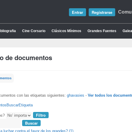
Entrar
Registrarse
Comun
bliografia
Cine Corsario
Clásicos Mínimos
Grandes Fuentes
Galea
io de documentos
umentos
cumentos con las etiquetas siguientes:
ghavasies
-
Ver todos los document
ntos
Buscar
Etiqueta
os?
a luchar contra el favor de los grandes? (1)