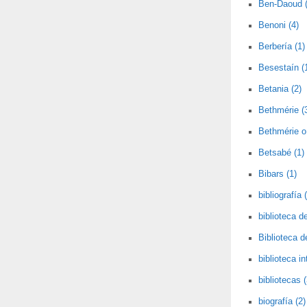
Ben-Daoud (
Benoni (4)
Berbería (1)
Besestaín (
Betania (2)
Bethmérie (
Bethmérie o 
Betsabé (1)
Bibars (1)
bibliografía 
biblioteca de
Biblioteca 
biblioteca i
bibliotecas (
biografía (2)