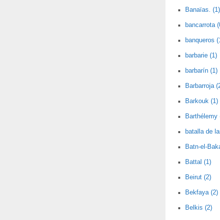
Banaïas. (1)
bancarrota (
banqueros (
barbarie (1)
barbarín (1)
Barbarroja (
Barkouk (1)
Barthélemy 
batalla de l
Batn-el-Baka
Battal (1)
Beirut (2)
Bekfaya (2)
Belkis (2)