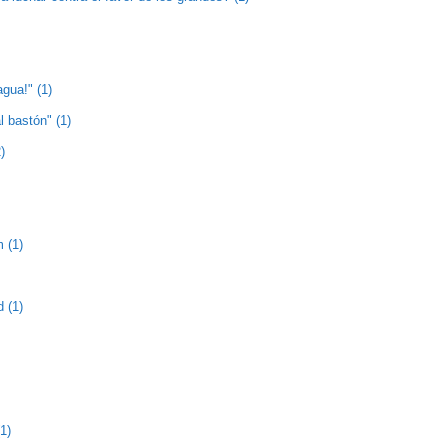
agua!" (1)
l bastón" (1)
)
 (1)
 (1)
1)