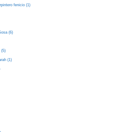
pintero fenicio (1)
Sosa (6)
 (5)
rah (1)
)