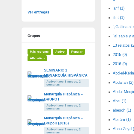
'arif (1)
Ver entregas
'ifrit (1)
"¡Gallina al 
Grupos
"al sable y a
13 relatos (2
Más reciente
Activo
Popular
2015 (0)
Alfabético
2016 (0)
SEMINARIO 1
Abd-el-Kérim
MONARQUÍA HISPÁNICA
Activo hace 3 meses, 2
Abdallah (2)
semanas
Abdul-Medjid
Monarquía Hispánica –
GRUPO I
Abel (1)
Activo hace 3 meses, 2
semanas
abesch (1)
Monarquía Hispánica –
Abirám (1)
Grupo II (2016)
Abou Zeyd (
Activo hace 3 meses, 2
semanas