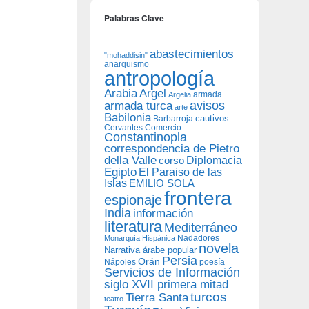
Palabras Clave
abastecimientos
"mohaddisin"
anarquismo
antropología
Arabia
Argel
armada
Argelia
avisos
armada turca
arte
Babilonia
Barbarroja
cautivos
Cervantes
Comercio
Constantinopla
correspondencia de Pietro
della Valle
Diplomacia
corso
Egipto
El Paraiso de las
Islas
EMILIO SOLA
frontera
espionaje
India
información
literatura
Mediterráneo
Nadadores
Monarquía Hispánica
novela
Narrativa árabe popular
Persia
Orán
Nápoles
poesía
Servicios de Información
siglo XVII primera mitad
turcos
Tierra Santa
teatro