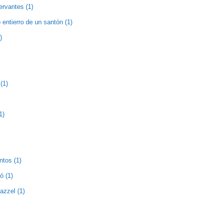
ervantes (1)
entierro de un santón (1)
)
(1)
1)
ntos (1)
ó (1)
zzel (1)