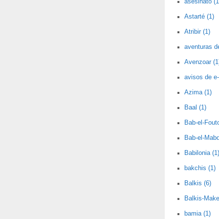
asesinato (1
Astarté (1)
Atribir (1)
aventuras d
Avenzoar (1
avisos de e-
Azima (1)
Baal (1)
Bab-el-Fout
Bab-el-Mabd
Babilonia (1
bakchis (1)
Balkis (6)
Balkis-Make
bamia (1)