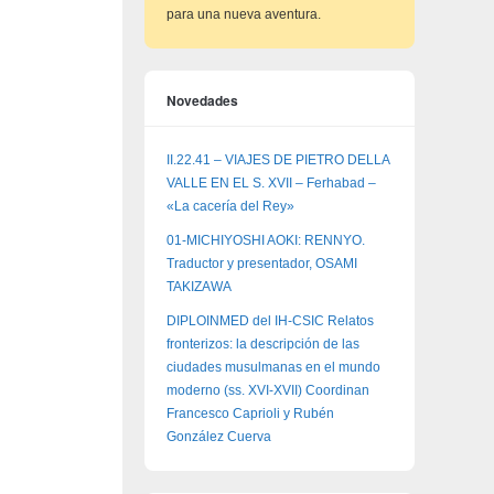
para una nueva aventura.
Novedades
II.22.41 – VIAJES DE PIETRO DELLA
VALLE EN EL S. XVII – Ferhabad –
«La cacería del Rey»
01-MICHIYOSHI AOKI: RENNYO.
Traductor y presentador, OSAMI
TAKIZAWA
DIPLOINMED del IH-CSIC Relatos
fronterizos: la descripción de las
ciudades musulmanas en el mundo
moderno (ss. XVI-XVII) Coordinan
Francesco Caprioli y Rubén
González Cuerva