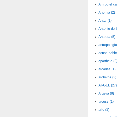
Amrou el car
Anomia (2)
Antar (1)
Antonio de 
Antoura (5)
antropología
aouss habba
apartheid (2
arcadas (1)
archivos (2)
ARGEL (27)
Argelia (8)
arouss (1)
arte (3)