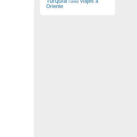
Turquía
Viajes a
Túnez
Oriente