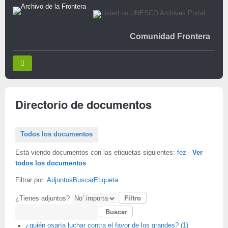
Comunidad Frontera
Directorio de documentos
Todos los documentos
Está viendo documentos con las etiquetas siguientes:
fez
-
Ver
todos los documentos
Filtrar por:
Adjuntos
Buscar
Etiqueta
¿Tienes adjuntos?
Buscar
¿quién osaría luchar contra el favor de los grandes? (1)