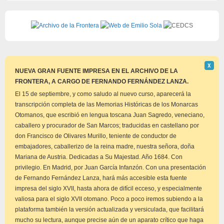
Descar
Χ
este
NUEVA GRAN FUENTE IMPRESA EN EL ARCHIVO DE LA
aviso
FRONTERA, A CARGO DE FERNANDO FERNÁNDEZ LANZA.
El 15 de septiembre, y como saludo al nuevo curso, aparecerá la
transcripción completa de las Memorias Históricas de los Monarcas
Otomanos, que escribió en lengua toscana Juan Sagredo, veneciano,
caballero y procurador de San Marcos; traducidas en castellano por
don Francisco de Olivares Murillo, teniente de conductor de
embajadores, caballerizo de la reina madre, nuestra señora, doña
Mariana de Austria. Dedicadas a Su Majestad. Año 1684. Con
privilegio. En Madrid, por Juan García Infanzón. Con una presentación
de Fernando Fernández Lanza, hará más accesible esta fuente
impresa del siglo XVII, hasta ahora de difícil ecceso, y especialmente
valiosa para el siglo XVII otomano. Poco a poco iremos subiendo a la
plataforma también la versión actualizada y versiculada, que facilitará
mucho su lectura, aunque precise aún de un aparato crítico que haga