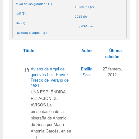
favor de los grandes? (1)
13 relatos (2)
'arif (1)
2015 (0)
'ifrit (1)
…
y 834 más
"¡Gallina al agua!" (1)
Tienes
Título
Autor
Última
adjunto
edición
Avisos de Argel del
Emilio
27 febrero,
genovés Luis Brevez
Sola
2012
Fresco del verano de
1581
UNA ESPLÉNDIDA
RELACIÓN DE
AVISOS La
presentación de la
biografía de Antonio
de Sosa por María
Antonia Garcés, en su
[…]