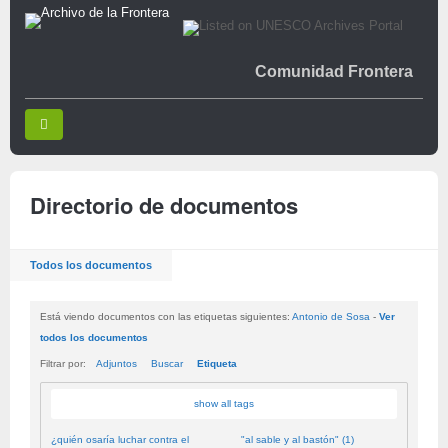
Comunidad Frontera
Directorio de documentos
Todos los documentos
Está viendo documentos con las etiquetas siguientes:
Antonio de Sosa
-
Ver
todos los documentos
Filtrar por:
Adjuntos
Buscar
Etiqueta
show all tags
¿quién osaría luchar contra el
"al sable y al bastón" (1)