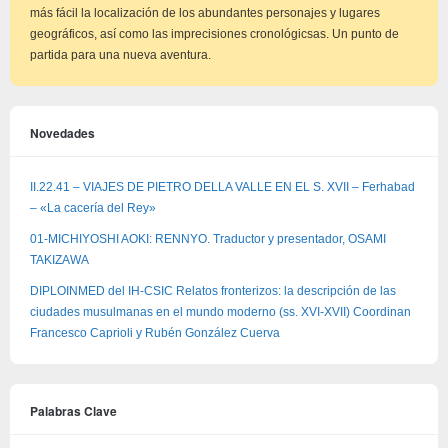
más fácil la localización de los abundantes personajes y lugares
geográficos, así como las imprecisiones cronológicsas. Un punto de
partida para una nueva aventura.
Novedades
II.22.41 – VIAJES DE PIETRO DELLA VALLE EN EL S. XVII – Ferhabad
– «La cacería del Rey»
01-MICHIYOSHI AOKI: RENNYO. Traductor y presentador, OSAMI
TAKIZAWA
DIPLOINMED del IH-CSIC Relatos fronterizos: la descripción de las
ciudades musulmanas en el mundo moderno (ss. XVI-XVII) Coordinan
Francesco Caprioli y Rubén González Cuerva
Palabras Clave