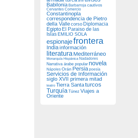
arte
Babilonia
Barbarroja
cautivos
Cervantes
Comercio
Constantinopla
correspondencia de Pietro
della Valle
Diplomacia
corso
Egipto
El Paraiso de las
Islas
EMILIO SOLA
frontera
espionaje
India
información
literatura
Mediterráneo
Nadadores
Monarquía Hispánica
novela
Narrativa árabe popular
Persia
Orán
Nápoles
poesía
Servicios de Información
siglo XVII primera mitad
turcos
Tierra Santa
teatro
Turquía
Viajes a
Túnez
Oriente