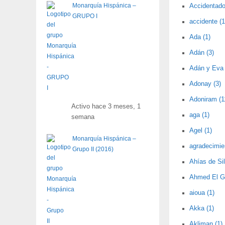
Monarquía Hispánica –
Accidentado 
GRUPO I
accidente (1
Ada (1)
Adán (3)
Adán y Eva 
Adonay (3)
Adoniram (1
Activo hace 3 meses, 1
aga (1)
semana
Agel (1)
Monarquía Hispánica –
agradecimie
Grupo II (2016)
Ahías de Sil
Ahmed El Ga
aioua (1)
Akka (1)
Akliman (1)