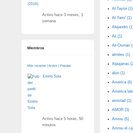
Al-Taysir (1)
Activo hace 3 meses, 1
Al-Yami' (1)
semana
Alejandro (1
Ali (1)
Ali-Osmán (
Miembros
almées (1)
Alpujarras (
Más reciente
|
Activo
|
Popular
alun (1)
Emilio Sola
América (6)
América lati
amistad (1)
AMOR (3)
Activo hace 5 horas, 50
Amrou (5)
minutos
Amrou el car