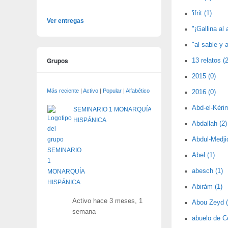
'ifrit (1)
Ver entregas
"¡Gallina al 
"al sable y a
Grupos
13 relatos (2
2015 (0)
Más reciente
|
Activo
|
Popular
|
Alfabético
2016 (0)
Abd-el-Kérim
SEMINARIO 1 MONARQUÍA
HISPÁNICA
Abdallah (2)
Abdul-Medjid
Abel (1)
abesch (1)
Abirám (1)
Activo hace 3 meses, 1
Abou Zeyd (
semana
abuelo de C