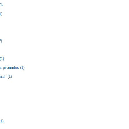
0)
1)
2)
(1)
as pirámides (1)
rah (1)
1)