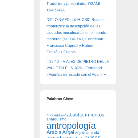
Traductor y presentador, OSAMI
TAKIZAWA
DIPLOINMED del IH-CSIC Relatos
fronterizos: la descripción de las
ciudades musulmanas en el mundo
moderno (ss. XVI-XVII) Coordinan
Francesco Caprioli y Rubén
González Cuerva
II.22.40 – VIAJES DE PIETRO DELLA
VALLE EN EL S. XVII – Ferhabad –
«Asuntos de Estado con el Agamir»
Palabras Clave
abastecimientos
"mohaddisin"
anarquismo
antropología
Arabia
Argel
armada
Argelia
avisos
armada turca