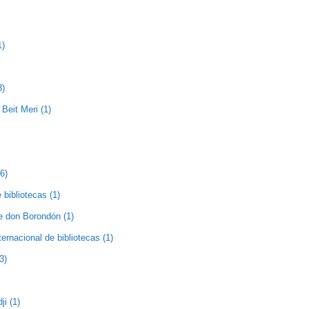
1)
3)
Beit Meri (1)
(6)
 bibliotecas (1)
de don Borondón (1)
nternacional de bibliotecas (1)
3)
ji (1)