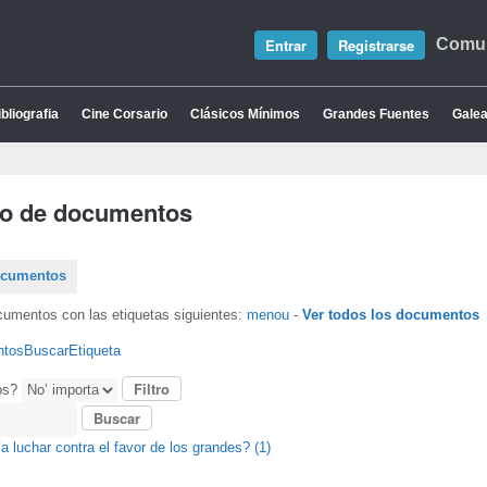
Entrar
Registrarse
Comun
bliografia
Cine Corsario
Clásicos Mínimos
Grandes Fuentes
Galea
io de documentos
ocumentos
cumentos con las etiquetas siguientes:
menou
-
Ver todos los documentos
ntos
Buscar
Etiqueta
os?
a luchar contra el favor de los grandes? (1)