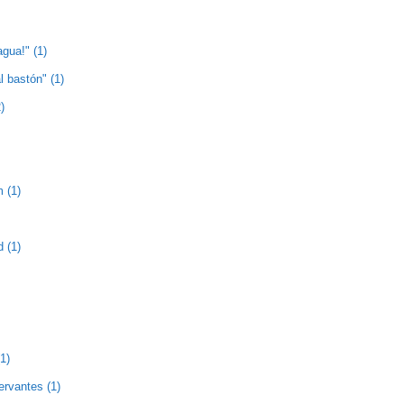
agua!" (1)
l bastón" (1)
)
 (1)
 (1)
1)
ervantes (1)