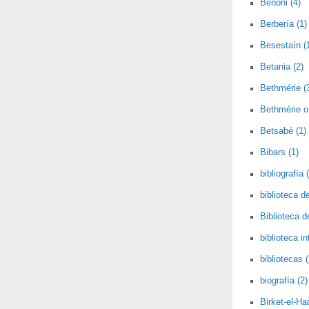
Benoni (4)
Berbería (1)
Besestaín (
Betania (2)
Bethmérie (
Bethmérie o 
Betsabé (1)
Bibars (1)
bibliografía 
biblioteca de
Biblioteca 
biblioteca i
bibliotecas (
biografía (2)
Birket-el-Had