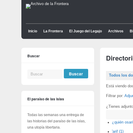
Inicio
La Frontera
El Juego del Legajo
Archivos
Bi
Buscar
Director
Todos los d
Está viendo do
Filtrar por:
Adju
El paraíso de las islas
¿Tienes adjunt
Buscar
Todas las semanas una entrega de
las historias del paraíso de las islas,
¿quién osarí
una utopía libertaria.
'arif (1)