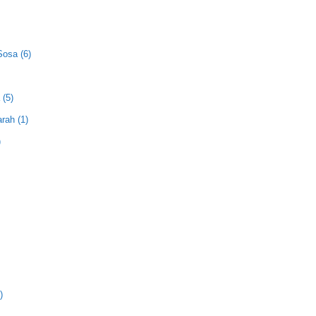
Sosa (6)
 (5)
rah (1)
)
)