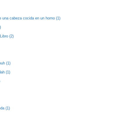
e una cabeza cocida en un horno (1)
)
Libro (2)
ouh (1)
ah (1)
)
da (1)