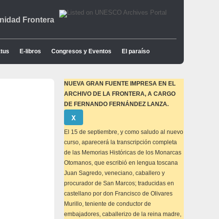
idad Frontera
tus
E-libros
Congresos y Eventos
El paraíso
NUEVA GRAN FUENTE IMPRESA EN EL
ARCHIVO DE LA FRONTERA, A CARGO
DE FERNANDO FERNÁNDEZ LANZA.
Descartar
Χ
este
aviso
El 15 de septiembre, y como saludo al nuevo
curso, aparecerá la transcripción completa
de las Memorias Históricas de los Monarcas
Otomanos, que escribió en lengua toscana
Juan Sagredo, veneciano, caballero y
procurador de San Marcos; traducidas en
castellano por don Francisco de Olivares
Murillo, teniente de conductor de
embajadores, caballerizo de la reina madre,