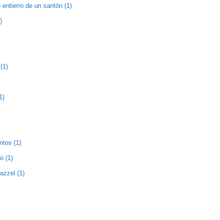
entierro de un santón (1)
)
(1)
1)
ntos (1)
ó (1)
zzel (1)