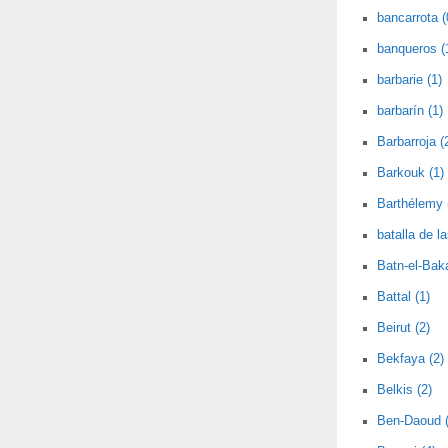
bancarrota (
banqueros (
barbarie (1)
barbarín (1)
Barbarroja (
Barkouk (1)
Barthélemy 
batalla de l
Batn-el-Baka
Battal (1)
Beirut (2)
Bekfaya (2)
Belkis (2)
Ben-Daoud (