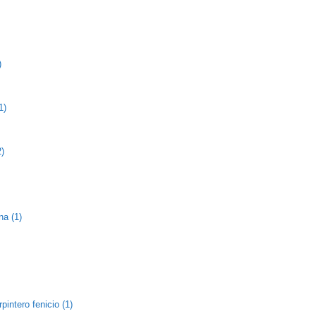
)
1)
2)
na (1)
pintero fenicio (1)