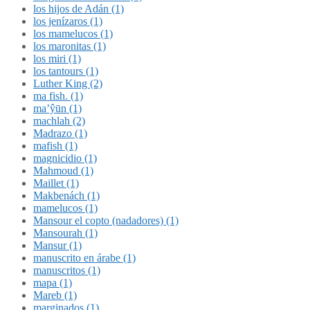
los hijos de Adán (1)
los jenízaros (1)
los mamelucos (1)
los maronitas (1)
los miri (1)
los tantours (1)
Luther King (2)
ma fish. (1)
ma’ŷūn (1)
machlah (2)
Madrazo (1)
mafish (1)
magnicidio (1)
Mahmoud (1)
Maillet (1)
Makbenách (1)
mamelucos (1)
Mansour el copto (nadadores) (1)
Mansourah (1)
Mansur (1)
manuscrito en árabe (1)
manuscritos (1)
mapa (1)
Mareb (1)
marginados (1)