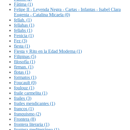
Fátima (1)
Felipe II - Leyenda Negra - Cartas - Infantas - Isabel Clara
Eugenia - Catalina Micaela (0)
fellah. (1)
fellahas (1)
fellahs (1)
Fenicia (1)
Fez (3)
fiesta (1)
Fiesta y Rito en la Edad Moderna (1)
Filipinas (5)
filosofía (1)
firman. (1)
flotas (1)
formatos (1)
Foucault (0)
foulouz (1)
fraile carmelita (1)
frailes (3)
frailes mendicantes (1)
francos (1)
franquismo (2)
Frontera (8)
frontera literaria (1)
frontera mediterránea (1)