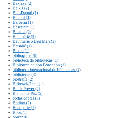
Bekfaya (2)
Belkis (2)
Ben-Daoud (1)
Benoni (4)
Berbería (1)
Besestaín (1)
Betania (2)
Bethmérie (3)
Bethmérie o Beit Meri (1)
Betsabé (1)
Bibars (1)
bibliografía (6)
biblioteca de bibliotecas (1)
Biblioteca de don Borondón (1)
biblioteca internacional de bibliotecas (1)
bibliotecas (3)
biografía (2)
Birket-el-Hadji (1)
Black Power (2)
Blanco de Paz (5)
bodas coptas (3)
Bodino (2)
Bonaparte (1)
Booz (1)
borrar (0)