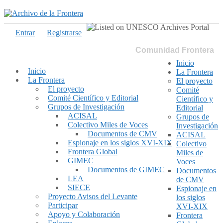
Entrar
Registrarse
Comunidad Frontera
Inicio
Inicio
La Frontera
La Frontera
El proyecto
El proyecto
Comité
Comité Científico y Editorial
Científico y
Grupos de Investigación
Editorial
ACISAL
Grupos de
Colectivo Miles de Voces
Investigación
Documentos de CMV
ACISAL
Espionaje en los siglos XVI-XIX
Colectivo
Frontera Global
Miles de
GIMEC
Voces
Documentos de GIMEC
Documentos
LEA
de CMV
SIECE
Espionaje en
Proyecto Avisos del Levante
los siglos
Participar
XVI-XIX
Apoyo y Colaboración
Frontera