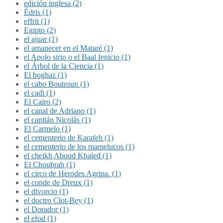
edición inglesa (2)
Édris (1)
effrit (1)
Egipto (2)
el ajuar (1)
el amanecer en el Mataré (1)
el Apolo sirio o el Baal fenicio (1)
el Árbol de la Ciencia (1)
El boghaz (1)
el cabo Boutroun (1)
el cadi (1)
El Cairo (2)
el canal de Adriano (1)
el capitán Nicolás (1)
El Carmelo (1)
el cementerio de Karafeh (1)
el cementerio de los mamelucos (1)
el cheikh Aboud Khaled (1)
El Choubrah (1)
el circo de Herodes Agripa. (1)
el conde de Dreux (1)
el divorcio (1)
el doctro Clot-Bey (1)
el Dorador (1)
el efod (1)