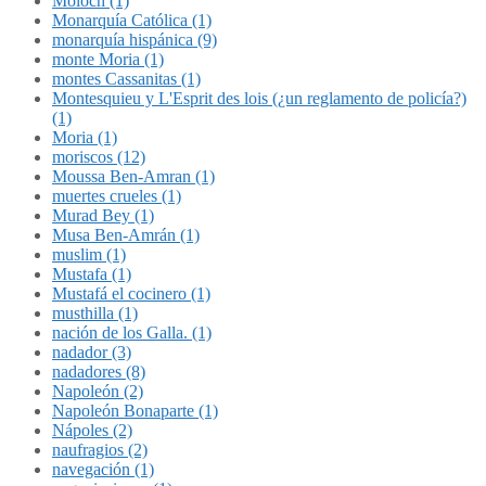
Molóch (1)
Monarquía Católica (1)
monarquía hispánica (9)
monte Moria (1)
montes Cassanitas (1)
Montesquieu y L'Esprit des lois (¿un reglamento de policía?)
(1)
Moria (1)
moriscos (12)
Moussa Ben-Amran (1)
muertes crueles (1)
Murad Bey (1)
Musa Ben-Amrán (1)
muslim (1)
Mustafa (1)
Mustafá el cocinero (1)
musthilla (1)
nación de los Galla. (1)
nadador (3)
nadadores (8)
Napoleón (2)
Napoleón Bonaparte (1)
Nápoles (2)
naufragios (2)
navegación (1)