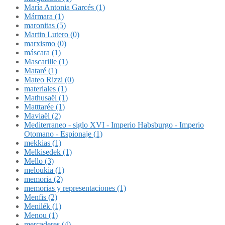
María Antonia Garcés (1)
Mármara (1)
maronitas (5)
Martin Lutero (0)
marxismo (0)
máscara (1)
Mascarille (1)
Mataré (1)
Mateo Rizzi (0)
materiales (1)
Mathusaël (1)
Matttarée (1)
Maviaël (2)
Mediterraneo - siglo XVI - Imperio Habsburgo - Imperio
Otomano - Espionaje (1)
mekkias (1)
Melkisedek (1)
Mello (3)
meloukia (1)
memoria (2)
memorias y representaciones (1)
Menfis (2)
Menilék (1)
Menou (1)
mercaderes (4)