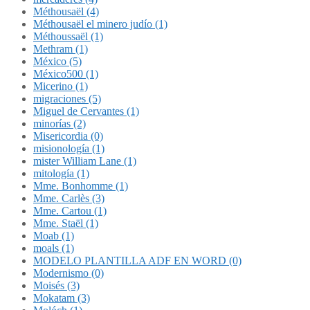
Méthousaël (4)
Méthousaël el minero judío (1)
Méthoussaël (1)
Methram (1)
México (5)
México500 (1)
Micerino (1)
migraciones (5)
Miguel de Cervantes (1)
minorías (2)
Misericordia (0)
misionología (1)
mister William Lane (1)
mitología (1)
Mme. Bonhomme (1)
Mme. Carlès (3)
Mme. Cartou (1)
Mme. Staël (1)
Moab (1)
moals (1)
MODELO PLANTILLA ADF EN WORD (0)
Modernismo (0)
Moisés (3)
Mokatam (3)