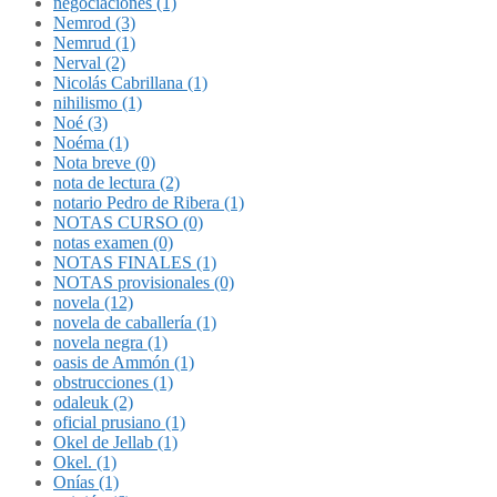
negociaciones (1)
Nemrod (3)
Nemrud (1)
Nerval (2)
Nicolás Cabrillana (1)
nihilismo (1)
Noé (3)
Noéma (1)
Nota breve (0)
nota de lectura (2)
notario Pedro de Ribera (1)
NOTAS CURSO (0)
notas examen (0)
NOTAS FINALES (1)
NOTAS provisionales (0)
novela (12)
novela de caballería (1)
novela negra (1)
oasis de Ammón (1)
obstrucciones (1)
odaleuk (2)
oficial prusiano (1)
Okel de Jellab (1)
Okel. (1)
Onías (1)