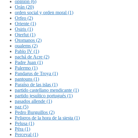
opinión (6)
Orán (20)
orden social y orden moral (1)
Orfeo (2)
Oriente (1)
Osiris (1)
Oterfut (1)
Otomanos (2)
oualems (2)
Pablo IV (1)
pachá de Acre (2)
Padre Juan (1)
Palermo (1)
Pandarus de Troya (1)
pantouns (1)
Paraíso de las islas (1)
partido castellano mendicante (1)
partido jesuítico portugués (1)
pasados allende (1)
paz (5)
Pedro Burguillos (2)
Peligros de la hora de la siesta (1)
Pelusa (1)
Péra (1)
Perceval (1)