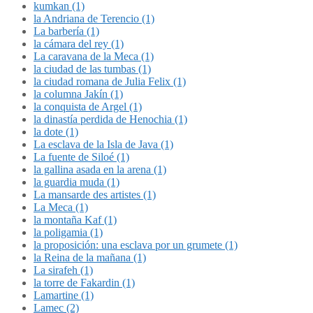
kumkan (1)
la Andriana de Terencio (1)
La barbería (1)
la cámara del rey (1)
La caravana de la Meca (1)
la ciudad de las tumbas (1)
la ciudad romana de Julia Felix (1)
la columna Jakín (1)
la conquista de Argel (1)
la dinastía perdida de Henochia (1)
la dote (1)
La esclava de la Isla de Java (1)
La fuente de Siloé (1)
la gallina asada en la arena (1)
la guardia muda (1)
La mansarde des artistes (1)
La Meca (1)
la montaña Kaf (1)
la poligamia (1)
la proposición: una esclava por un grumete (1)
la Reina de la mañana (1)
La sirafeh (1)
la torre de Fakardin (1)
Lamartine (1)
Lamec (2)