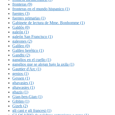
fronteras (9)
fronteras en el mundo hispanico (1)
fuentes (3)
fuentes primarias (1)
Gabinete de lectura de Mme. Bonhomme (1)
Galdós (0)
galeón (1)
galeón San Francisco (1)
galeones (2)
Galileo (0)
Galileo herético (1)
Gandhi (2)
ganglios en el cuello (1)
ganglios que se alojan bajo la axila (1)
Gauttier d'Arc (1)
genios (1)
Gessen (1)
ghavasies (1)
ghawasies (1)
ghazis (1)
Gian-ben-Gian (1)
Giblim (1)
Gizeh (2)
gli cani e gli francesi (1)