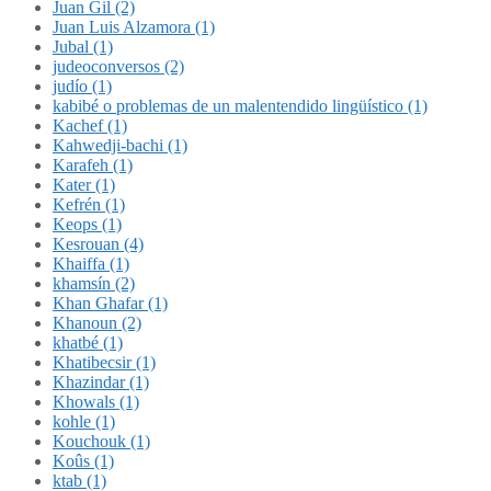
Juan Gil (2)
Juan Luis Alzamora (1)
Jubal (1)
judeoconversos (2)
judío (1)
kabibé o problemas de un malentendido lingüístico (1)
Kachef (1)
Kahwedji-bachi (1)
Karafeh (1)
Kater (1)
Kefrén (1)
Keops (1)
Kesrouan (4)
Khaiffa (1)
khamsín (2)
Khan Ghafar (1)
Khanoun (2)
khatbé (1)
Khatibecsir (1)
Khazindar (1)
Khowals (1)
kohle (1)
Kouchouk (1)
Koûs (1)
ktab (1)