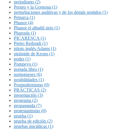
periodismo (2)
Perseo y la Gorgona (1)
perturbaciones auditivas y de los demás sentidos (1)
Petrarca (1)
Phanor (4)
Phanor el albañil sirio (1)
Pharouïs (1)
PICARESCA (1)
Pietro Redondi (1)
piloto inglés Adams (1)
pirámide de Keops (1)
poder (1)
Pompeyo (1)
portada libro (1)
portugueses (6)
posibilidades (1)
Posmodernismo (0)
PRÁCTICAS (2)
presentación (3)
programa (2)
propaganda (7)
protestantismo (0)
prueba (1)
prueba de edición (2)
pruebas iniciáticas (1)