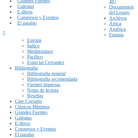
Grandes Fuentes
487
Galeatus
Documentos
E-libros
del Legajo
Congresos y Eventos
Archivos
El paraíso
África
América
Eurasia
Europa
Índico
Mediterráneo
Pacífico
Especial Cervantes
Bibliografia
Bibliografia general
Bibliografía recomendada
Fuentes impresas
Notas de lectura
Reseñas
Cine Corsario
Clásicos Mínimos
Grandes Fuentes
Galeatus
E-libros
Congresos y Eventos
El paraíso