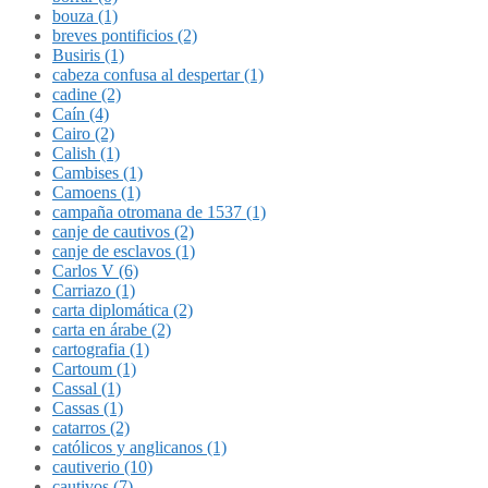
bouza (1)
breves pontificios (2)
Busiris (1)
cabeza confusa al despertar (1)
cadine (2)
Caín (4)
Cairo (2)
Calish (1)
Cambises (1)
Camoens (1)
campaña otromana de 1537 (1)
canje de cautivos (2)
canje de esclavos (1)
Carlos V (6)
Carriazo (1)
carta diplomática (2)
carta en árabe (2)
cartografia (1)
Cartoum (1)
Cassal (1)
Cassas (1)
catarros (2)
católicos y anglicanos (1)
cautiverio (10)
cautivos (7)