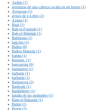
Atribir (1)
aventuras de una cabeza cocida en un horno (1)
Avenzoar (1)
avisos de e-Libro (2)
Azima (1)
Baal (1)
Bab-el-Foutouh (1)
Bab-el-Mabdah (1)
Babilonia (1)
bakchis (1)
Balkis (6)
Balkis-Makeda (1)
bamia (1)
Banaïas. (1)
bancarrota (0)
banqueros (1)
barbarie (1)
barbarín (1)
Barbarroja (2)
Barkouk (1)
Barthélemy (1)
batalla de las pirámides (1)
Batn-el-Bakarah (1)
Battal (1)
Beirut (2)