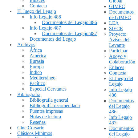
Enlaces
Global
Contacta
GIMEC
El Juego del Legajo
Documentos
Info Legajo 486
de GIMEC
Documentos del Legajo 486
LEA
Info Legajo 487
SIECE
Documentos del Legajo 487
Proyecto
Documentos del Legajo
Avisos del
Archivos
Levante
África
Participar
América
Apoyo y
Eurasia
Colaboración
Europa
Enlaces
Índico
Contacta
Mediterráneo
El Juego del
Pacífico
Legajo
Especial Cervantes
Info Legajo
Bibliografia
486
Bibliografia general
Documentos
Bibliografía recomendada
del Legajo
Fuentes impresas
486
Notas de lectura
Info Legajo
Reseñas
487
Cine Corsario
Documentos
Clásicos Mínimos
del Legajo