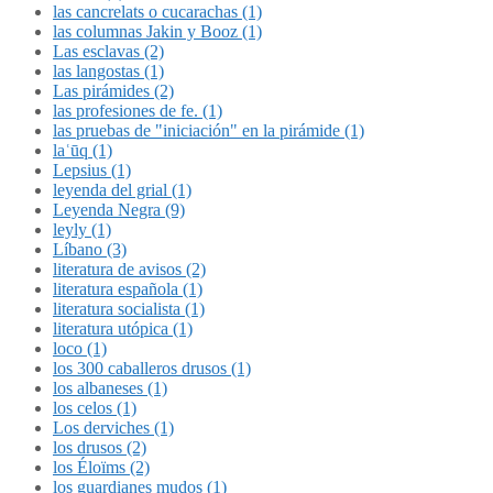
las cancrelats o cucarachas (1)
las columnas Jakin y Booz (1)
Las esclavas (2)
las langostas (1)
Las pirámides (2)
las profesiones de fe. (1)
las pruebas de "iniciación" en la pirámide (1)
laʿūq (1)
Lepsius (1)
leyenda del grial (1)
Leyenda Negra (9)
leyly (1)
Líbano (3)
literatura de avisos (2)
literatura española (1)
literatura socialista (1)
literatura utópica (1)
loco (1)
los 300 caballeros drusos (1)
los albaneses (1)
los celos (1)
Los derviches (1)
los drusos (2)
los Éloïms (2)
los guardianes mudos (1)