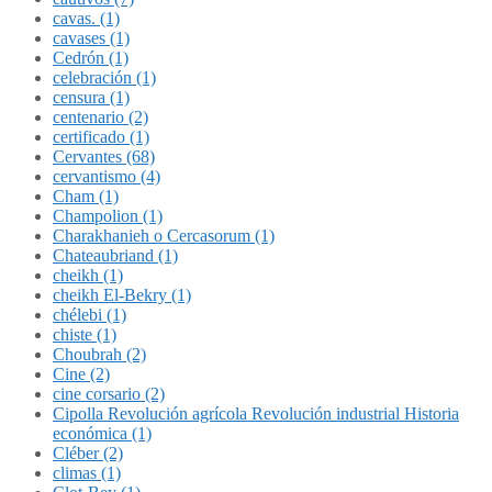
cavas. (1)
cavases (1)
Cedrón (1)
celebración (1)
censura (1)
centenario (2)
certificado (1)
Cervantes (68)
cervantismo (4)
Cham (1)
Champolion (1)
Charakhanieh o Cercasorum (1)
Chateaubriand (1)
cheikh (1)
cheikh El-Bekry (1)
chélebi (1)
chiste (1)
Choubrah (2)
Cine (2)
cine corsario (2)
Cipolla Revolución agrícola Revolución industrial Historia
económica (1)
Cléber (2)
climas (1)