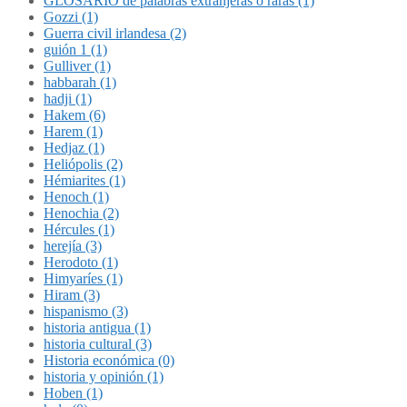
GLOSARIO de palabras extranjeras o raras (1)
Gozzi (1)
Guerra civil irlandesa (2)
guión 1 (1)
Gulliver (1)
habbarah (1)
hadji (1)
Hakem (6)
Harem (1)
Hedjaz (1)
Heliópolis (2)
Hémiarites (1)
Henoch (1)
Henochia (2)
Hércules (1)
herejía (3)
Herodoto (1)
Himyaríes (1)
Hiram (3)
hispanismo (3)
historia antigua (1)
historia cultural (3)
Historia económica (0)
historia y opinión (1)
Hoben (1)