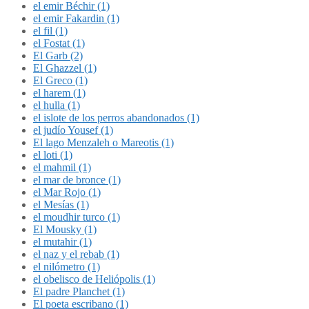
el emir Béchir (1)
el emir Fakardin (1)
el fil (1)
el Fostat (1)
El Garb (2)
El Ghazzel (1)
El Greco (1)
el harem (1)
el hulla (1)
el islote de los perros abandonados (1)
el judío Yousef (1)
El lago Menzaleh o Mareotis (1)
el loti (1)
el mahmil (1)
el mar de bronce (1)
el Mar Rojo (1)
el Mesías (1)
el moudhir turco (1)
El Mousky (1)
el mutahir (1)
el naz y el rebab (1)
el nilómetro (1)
el obelisco de Heliópolis (1)
El padre Planchet (1)
El poeta escribano (1)