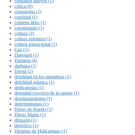
cristianos nuevos (1)
crítica (0)
cronología (2)
crueldad (1)
cubierta libro (1)
cuestionario (1)
cultura (3)
cultura setentera (1)
cultura transicional (1)
Cus (1)
Dagoueh (1)
Damieta (4)
darbuka (1)
David (2)
debilidad en los miembros (1)
debilidad gástrica (1)
dedicatorias (1)
densidad excesiva de la sangre (1)
desplazamientos (1)
determinismos (1)
Diego de Haedo (1)
Diego Marín (1)
difusión (1)
digestivo (1)
Dionisio de Halicarnaso (1)