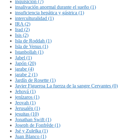
inquisición (7)
insalivación anormal durante el sueño (1)
insuficiencia hepática y gástrica (1)
interculturalidad (1)
IRA (2)
Irad (2)
Isis (2)
Isla de Roddah (1)
Isla de Venus (1)
Istanbollah (1)
Jabel (1)
Japón (20)
jarabe (4)
jarabe 2 (1)
Jardín de Rosette (1)
Javier Figueroa La fuerza de la sangre Cervantes (0)
Jehová (1)
jenízaros (1)
Jeovah (1)
Jerusalén (1)
jesuitas (10)
Jonathan Swift (1)
Joseph de Fonfrède (1)
Jsé y Zuleïka (1)
Juan Blanco (1)