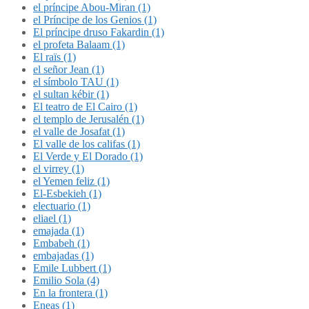
el príncipe Abou-Miran (1)
el Príncipe de los Genios (1)
El príncipe druso Fakardin (1)
el profeta Balaam (1)
El raïs (1)
el señor Jean (1)
el símbolo TAU (1)
el sultan kébir (1)
El teatro de El Cairo (1)
el templo de Jerusalén (1)
el valle de Josafat (1)
El valle de los califas (1)
El Verde y El Dorado (1)
el virrey (1)
el Yemen feliz (1)
El-Esbekieh (1)
electuario (1)
eliael (1)
emajada (1)
Embabeh (1)
embajadas (1)
Emile Lubbert (1)
Emilio Sola (4)
En la frontera (1)
Eneas (1)