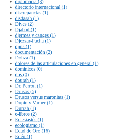
diplomacia (3)
directorio internacional (1)
discrepancias (1)
disdasah (1)
Dives (2)
Djabaïl (1)
djermes y canges (1)
Djezzar-Pacha (1)
djins (1)
documentación (2)
Dohza (1)
dolores de las articulaciones en general (1)
dominicos (0)
dos (0)
dourah (1)
Dr. Perron (1)
Drusos (5)
Drusos versus maronitas (1)
Dupin y Varner (1)
Durrah (1)
e-libros (2)
Eclesiastés (1)
ecologismo (1)
Edad de Oro (16)
Edén (1)