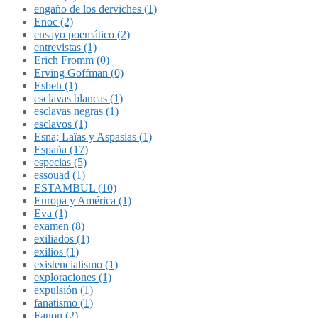
engaño de los derviches (1)
Enoc (2)
ensayo poemático (2)
entrevistas (1)
Erich Fromm (0)
Erving Goffman (0)
Esbeh (1)
esclavas blancas (1)
esclavas negras (1)
esclavos (1)
Esna; Laïas y Aspasias (1)
España (17)
especias (5)
essouad (1)
ESTAMBUL (10)
Europa y América (1)
Eva (1)
examen (8)
exiliados (1)
exilios (1)
existencialismo (1)
exploraciones (1)
expulsión (1)
fanatismo (1)
Fanon (2)