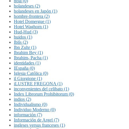
hola (0)
holandeses (2)
holandeses en Japón (1)
hombre-frontera (2)
Hotel Domergue (1)
Hotel Waghorn (1)
Hud-Hud (3)
huidos (1)
Iblís (2)
Ibn Zuhr (1)
Ibrahim Bey (1)
Ibrahim- Pacha (1)
identidades (1)
IEspaña (0)
Iglesia Católica (0)
il Giorgione (1)
iLUSTRE FREGONA (1)
inconvenientes del celibato (1)
Index Librorum Prohibitorum (0)
indios (2)
Individualismo (0)
Individuo Moderno (0)
información (7)
Información de Argel (7)
ingleses versus franceses (1)