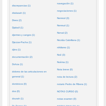
navegación (1)
discrepancias (1)
negociaciones (1)
disdasah (1)
Nemrod (3)
Dives (2)
Nemrud (1)
Djabaïl (1)
Nerval (2)
djermes y canges (1)
Nicolás Cabrillana (1)
Djezzar-Pacha (1)
nihilismo (1)
djins (1)
Noé (3)
documentación (2)
Noéma (1)
Dohza (1)
Nota breve (0)
dolores de las articulaciones en
general (1)
nota de lectura (2)
dominicos (0)
notario Pedro de Ribera (1)
dos (0)
NOTAS CURSO (0)
dourah (1)
notas examen (0)
Dr. Perron (1)