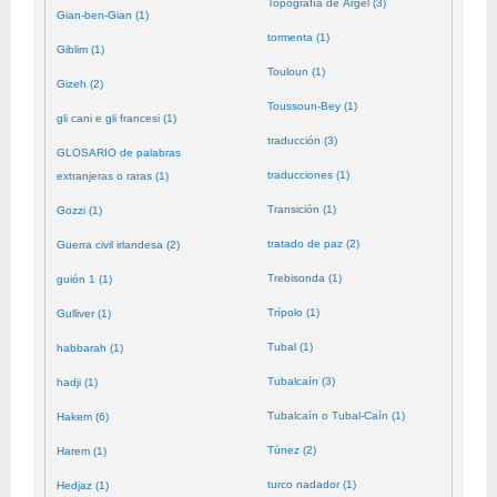
Topografía de Argel (3)
Gian-ben-Gian (1)
tormenta (1)
Giblim (1)
Touloun (1)
Gizeh (2)
Toussoun-Bey (1)
gli cani e gli francesi (1)
traducción (3)
GLOSARIO de palabras
traducciones (1)
extranjeras o raras (1)
Transición (1)
Gozzi (1)
tratado de paz (2)
Guerra civil irlandesa (2)
Trebisonda (1)
guión 1 (1)
Trípolo (1)
Gulliver (1)
Tubal (1)
habbarah (1)
Tubalcaín (3)
hadji (1)
Tubalcaín o Tubal-Caín (1)
Hakem (6)
Túnez (2)
Harem (1)
turco nadador (1)
Hedjaz (1)