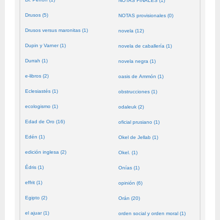
NOTAS FINALES (1)
Drusos (5)
NOTAS provisionales (0)
Drusos versus maronitas (1)
novela (12)
Dupin y Varner (1)
novela de caballería (1)
Durrah (1)
novela negra (1)
e-libros (2)
oasis de Ammón (1)
Eclesiastés (1)
obstrucciones (1)
ecologismo (1)
odaleuk (2)
Edad de Oro (16)
oficial prusiano (1)
Edén (1)
Okel de Jellab (1)
edición inglesa (2)
Okel. (1)
Édris (1)
Onías (1)
effrit (1)
opinión (6)
Egipto (2)
Orán (20)
el ajuar (1)
orden social y orden moral (1)