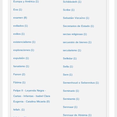
Europa y América (1)
Schibboleth (1)
Eva (1)
Scribe (1)
examen (8)
Sebatián Vizcaíno (1)
exiliados (1)
Secretarios de Estado (1)
exilios (1)
sectas religiosas (1)
existencialismo (1)
secuestro de bienes (1)
exploraciones (1)
secularismo (1)
expulsión (1)
Selikdar (1)
fanatismo (1)
Sella (1)
Fanon (2)
Sem (1)
Fátima (1)
Semenhoud o Sebennitus (1)
Felipe II - Leyenda Negra -
Seminario (1)
Cartas - Infantas - Isabel Clara
Semiramis (1)
Eugenia - Catalina Micaela (0)
Sennaar (1)
fellah. (1)
Sennaar de Abisinia (1)