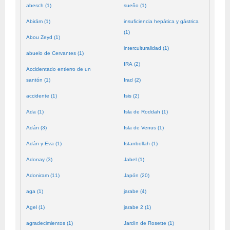
abesch (1)
sueño (1)
Abirám (1)
insuficiencia hepática y gástrica
(1)
Abou Zeyd (1)
interculturalidad (1)
abuelo de Cervantes (1)
IRA (2)
Accidentado entierro de un
santón (1)
Irad (2)
accidente (1)
Isis (2)
Ada (1)
Isla de Roddah (1)
Adán (3)
Isla de Venus (1)
Adán y Eva (1)
Istanbollah (1)
Adonay (3)
Jabel (1)
Adoniram (11)
Japón (20)
aga (1)
jarabe (4)
Agel (1)
jarabe 2 (1)
agradecimientos (1)
Jardín de Rosette (1)