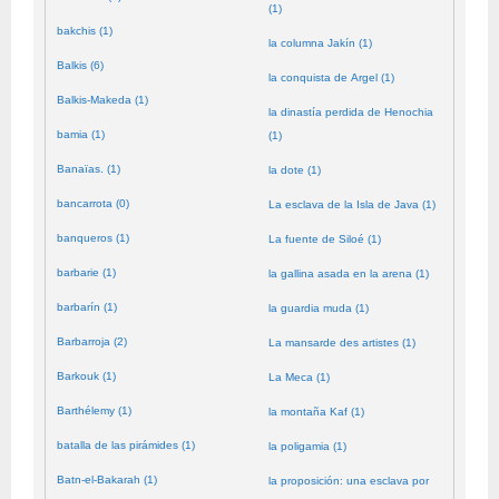
(1)
bakchis (1)
la columna Jakín (1)
Balkis (6)
la conquista de Argel (1)
Balkis-Makeda (1)
la dinastía perdida de Henochia
bamia (1)
(1)
Banaïas. (1)
la dote (1)
bancarrota (0)
La esclava de la Isla de Java (1)
banqueros (1)
La fuente de Siloé (1)
barbarie (1)
la gallina asada en la arena (1)
barbarín (1)
la guardia muda (1)
Barbarroja (2)
La mansarde des artistes (1)
Barkouk (1)
La Meca (1)
Barthélemy (1)
la montaña Kaf (1)
batalla de las pirámides (1)
la poligamia (1)
Batn-el-Bakarah (1)
la proposición: una esclava por