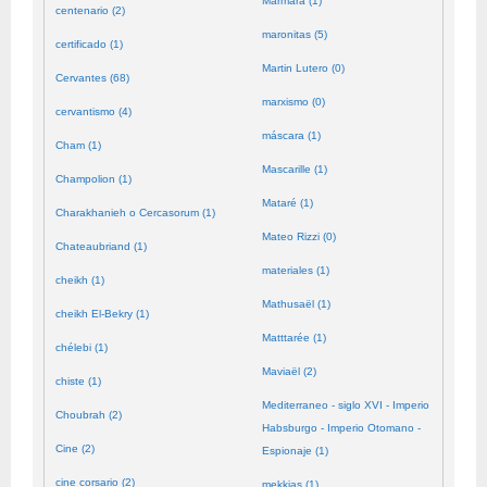
Mármara (1)
centenario (2)
maronitas (5)
certificado (1)
Martin Lutero (0)
Cervantes (68)
marxismo (0)
cervantismo (4)
máscara (1)
Cham (1)
Mascarille (1)
Champolion (1)
Mataré (1)
Charakhanieh o Cercasorum (1)
Mateo Rizzi (0)
Chateaubriand (1)
materiales (1)
cheikh (1)
Mathusaël (1)
cheikh El-Bekry (1)
Matttarée (1)
chélebi (1)
Maviaël (2)
chiste (1)
Mediterraneo - siglo XVI - Imperio
Choubrah (2)
Habsburgo - Imperio Otomano -
Cine (2)
Espionaje (1)
cine corsario (2)
mekkias (1)