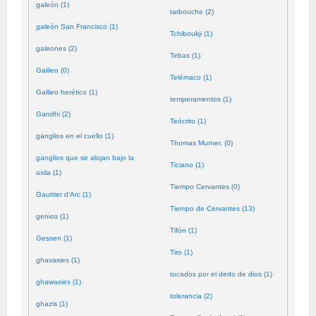
galeón (1)
tarbouche (2)
galeón San Francisco (1)
Tchiboukji (1)
galeones (2)
Tebas (1)
Galileo (0)
Telémaco (1)
Galileo herético (1)
temperamentos (1)
Gandhi (2)
Teócrito (1)
ganglios en el cuello (1)
Thomas Murner. (0)
ganglios que se alojan bajo la
Ticiano (1)
axila (1)
Tiempo Cervantes (0)
Gauttier d'Arc (1)
Tiempo de Cervantes (13)
genios (1)
Tifón (1)
Gessen (1)
Tiro (1)
ghavasies (1)
tocados por el dedo de dios (1)
ghawasies (1)
tolerancia (2)
ghazis (1)