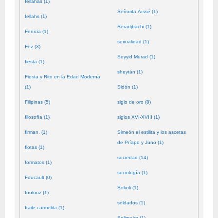
fellahas (1)
Señorita Aïssé (1)
fellahs (1)
Seradjbachi (1)
Fenicia (1)
sexualidad (1)
Fez (3)
Seyyid Murad (1)
fiesta (1)
sheytán (1)
Fiesta y Rito en la Edad Moderna
(1)
Sidón (1)
Filipinas (5)
siglo de oro (8)
filosofía (1)
siglos XVI-XVIII (1)
firman. (1)
Simeón el estilita y los ascetas
de Príapo y Juno (1)
flotas (1)
sociedad (14)
formatos (1)
sociología (1)
Foucault (0)
Sokoli (1)
foulouz (1)
soldados (1)
fraile carmelita (1)
Solimaán (1)