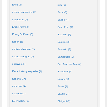
Enoc (2)
rumi (1)
ensayo poemático (2)
Saba (3)
entrevistas (1)
Sadoc (4)
Erich Fromm (0)
Saint Phar (1)
Erving Goffman (0)
Saladino (2)
Esbeh (1)
Salahoc (1)
esclavas blancas (1)
Salomón (3)
esclavas negras (1)
Samotracia (1)
esclavos (1)
San Juan de Acre (4)
Esna; Laïas y Aspasias (1)
Saqqarah (1)
España (17)
Sarahil (2)
especias (5)
Sartre (1)
essouad (1)
Saurid (1)
ESTAMBUL (10)
Sbrigani (1)