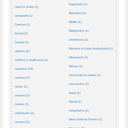
magnicidio (1)
carta en árabe (2)
Mahmoud (1)
cartografia (1)
Maillet (1)
Cartoum (1)
Makbenách (1)
Cassal (1)
mamelucos (1)
Cassas (1)
Mansour el copto (nadadores) (1)
catarros (2)
Mansourah (1)
católicos y anglicanos (1)
Mansur (1)
cautiverio (10)
manuscrito en árabe (1)
cautivos (7)
manuscritos (1)
cavas. (1)
mapa (1)
cavases (1)
Mareb (1)
Cedrón (1)
marginados (1)
celebración (1)
María Antonia Garcés (1)
censura (1)