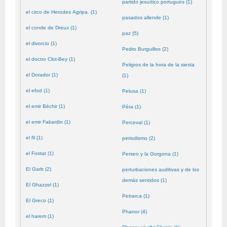
partido jesuítico portugués (1)
el circo de Herodes Agripa. (1)
pasados allende (1)
el conde de Dreux (1)
paz (5)
el divorcio (1)
Pedro Burguillos (2)
el doctro Clot-Bey (1)
Peligros de la hora de la siesta
el Dorador (1)
(1)
el efod (1)
Pelusa (1)
el emir Béchir (1)
Péra (1)
el emir Fakardin (1)
Perceval (1)
el fil (1)
periodismo (2)
el Fostat (1)
Perseo y la Gorgona (1)
El Garb (2)
perturbaciones auditivas y de los
demás sentidos (1)
El Ghazzel (1)
Petrarca (1)
El Greco (1)
Phanor (4)
el harem (1)