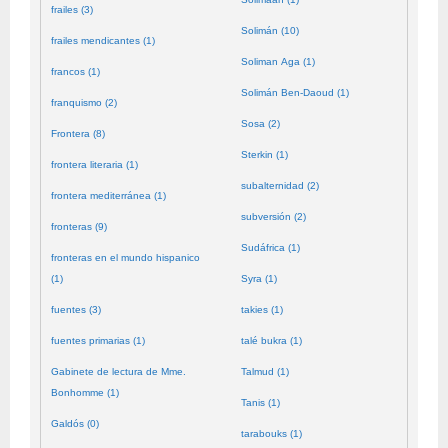
frailes (3)
Solimán (10)
frailes mendicantes (1)
Soliman Aga (1)
francos (1)
Solimán Ben-Daoud (1)
franquismo (2)
Sosa (2)
Frontera (8)
Sterkin (1)
frontera literaria (1)
subalternidad (2)
frontera mediterránea (1)
subversión (2)
fronteras (9)
Sudáfrica (1)
fronteras en el mundo hispanico
(1)
Syra (1)
fuentes (3)
takies (1)
fuentes primarias (1)
talé bukra (1)
Gabinete de lectura de Mme.
Talmud (1)
Bonhomme (1)
Tanis (1)
Galdós (0)
tarabouks (1)