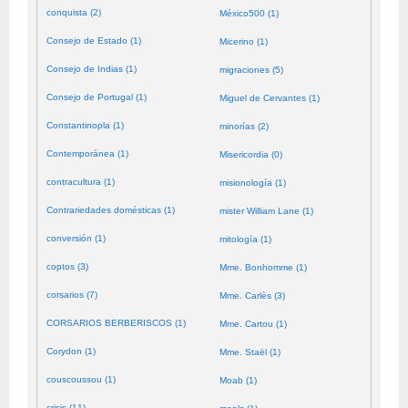
conquista (2)
México500 (1)
Consejo de Estado (1)
Micerino (1)
Consejo de Indias (1)
migraciones (5)
Consejo de Portugal (1)
Miguel de Cervantes (1)
Constantinopla (1)
minorías (2)
Contemporánea (1)
Misericordia (0)
contracultura (1)
misionología (1)
Contrariedades domésticas (1)
mister William Lane (1)
conversión (1)
mitología (1)
coptos (3)
Mme. Bonhomme (1)
corsarios (7)
Mme. Carlès (3)
CORSARIOS BERBERISCOS (1)
Mme. Cartou (1)
Corydon (1)
Mme. Staël (1)
couscoussou (1)
Moab (1)
crisis (11)