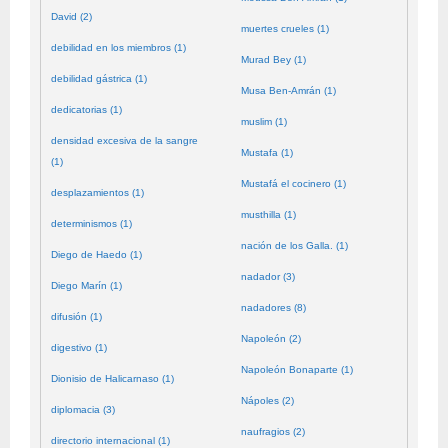
David (2)
muertes crueles (1)
debilidad en los miembros (1)
Murad Bey (1)
debilidad gástrica (1)
Musa Ben-Amrán (1)
dedicatorias (1)
muslim (1)
densidad excesiva de la sangre
Mustafa (1)
(1)
Mustafá el cocinero (1)
desplazamientos (1)
musthilla (1)
determinismos (1)
nación de los Galla. (1)
Diego de Haedo (1)
nadador (3)
Diego Marín (1)
nadadores (8)
difusión (1)
Napoleón (2)
digestivo (1)
Napoleón Bonaparte (1)
Dionisio de Halicarnaso (1)
Nápoles (2)
diplomacia (3)
naufragios (2)
directorio internacional (1)