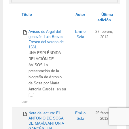
Tienes
Título
Autor
Última
adjunto
edición
Avisos de Argel del
Emilio
27 febrero,
genovés Luis Brevez
Sola
2012
Fresco del verano de
1581
UNA ESPLÉNDIDA
RELACIÓN DE
AVISOS La
presentación de la
biografía de Antonio
de Sosa por María
Antonia Garcés, en su
[…]
Leer
Nota de lectura: EL
Emilio
25 febrero,
ANTONIO DE SOSA
Sola
2012
DE MARÍA ANTONIA
GARCÉS, UN