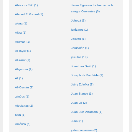
Ahías de Siló (1)
Javier Figueroa La fuerza de la
sangre Cervantes (0)
Ahmed El Gazzel (1)
Jehová (1)
aioua (1)
jenízaros (1)
Akka (1)
Jeovah (1)
Akliman (1)
Jerusalén (1)
Al-Taysir (1)
jesuitas (10)
Al-Yami' (1)
Jonathan Swift (1)
Alejandro (1)
Joseph de Fonfrède (1)
Ali (1)
Jsé y Zuleïka (1)
Ali-Osmán (1)
Juan Blanco (1)
almées (1)
Juan Gil (2)
Alpujarras (2)
Juan Luis Alzamora (1)
alun (1)
Jubal (1)
América (6)
judeoconversos (2)