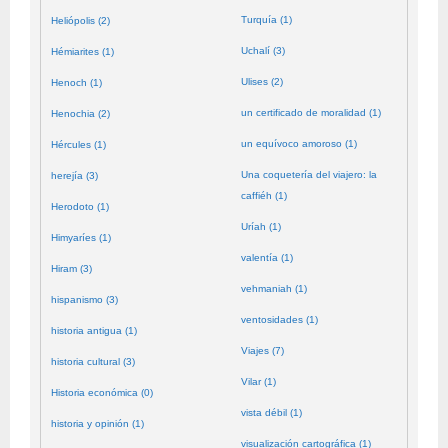
Turquía (1)
Heliópolis (2)
Uchalí (3)
Hémiarites (1)
Ulises (2)
Henoch (1)
un certificado de moralidad (1)
Henochia (2)
un equívoco amoroso (1)
Hércules (1)
Una coquetería del viajero: la
herejía (3)
caffiéh (1)
Herodoto (1)
Uríah (1)
Himyaríes (1)
valentía (1)
Hiram (3)
vehmaniah (1)
hispanismo (3)
ventosidades (1)
historia antigua (1)
Viajes (7)
historia cultural (3)
Vilar (1)
Historia económica (0)
vista débil (1)
historia y opinión (1)
visualización cartográfica (1)