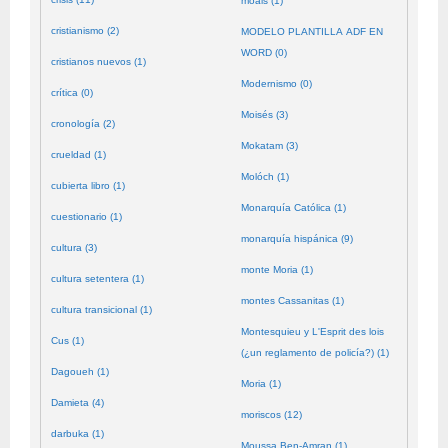
moals (1)
cristianismo (2)
MODELO PLANTILLA ADF EN
WORD (0)
cristianos nuevos (1)
Modernismo (0)
crítica (0)
Moisés (3)
cronología (2)
Mokatam (3)
crueldad (1)
Molóch (1)
cubierta libro (1)
Monarquía Católica (1)
cuestionario (1)
monarquía hispánica (9)
cultura (3)
monte Moria (1)
cultura setentera (1)
montes Cassanitas (1)
cultura transicional (1)
Montesquieu y L'Esprit des lois
Cus (1)
(¿un reglamento de policía?) (1)
Dagoueh (1)
Moria (1)
Damieta (4)
moriscos (12)
darbuka (1)
Moussa Ben-Amran (1)