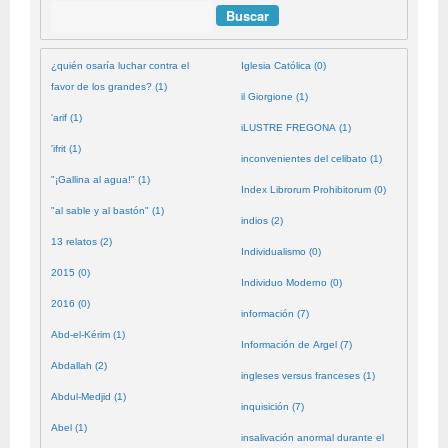
Buscar
¿quién osaría luchar contra el
Iglesia Católica (0)
favor de los grandes? (1)
il Giorgione (1)
'arif (1)
iLUSTRE FREGONA (1)
'ifrit (1)
inconvenientes del celibato (1)
"¡Gallina al agua!" (1)
Index Librorum Prohibitorum (0)
"al sable y al bastón" (1)
indios (2)
13 relatos (2)
Individualismo (0)
2015 (0)
Individuo Moderno (0)
2016 (0)
información (7)
Abd-el-Kérim (1)
Información de Argel (7)
Abdallah (2)
ingleses versus franceses (1)
Abdul-Medjid (1)
inquisición (7)
Abel (1)
insalivación anormal durante el