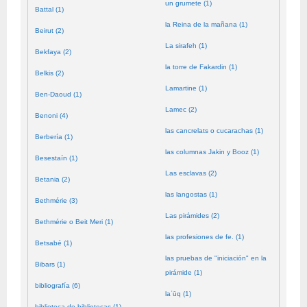
un grumete (1)
Battal (1)
la Reina de la mañana (1)
Beirut (2)
La sirafeh (1)
Bekfaya (2)
la torre de Fakardin (1)
Belkis (2)
Lamartine (1)
Ben-Daoud (1)
Lamec (2)
Benoni (4)
las cancrelats o cucarachas (1)
Berbería (1)
las columnas Jakin y Booz (1)
Besestaín (1)
Las esclavas (2)
Betania (2)
las langostas (1)
Bethmérie (3)
Las pirámides (2)
Bethmérie o Beit Meri (1)
las profesiones de fe. (1)
Betsabé (1)
las pruebas de "iniciación" en la
Bibars (1)
pirámide (1)
bibliografía (6)
laʿūq (1)
biblioteca de bibliotecas (1)