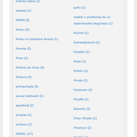
América latina (1)
judío (1)
amistad (1)
kabibé o problemas de un
AMOR (3)
malentendido lingüístico (1)
Amrou (5)
Kachef (1)
Amrou el carpintero fenicio (1)
Kahwedji-bachi (1)
Anomia (2)
Karafeh (1)
Antar (1)
Kater (1)
Antonio de Sosa (6)
Kefrén (1)
Antoura (5)
Keops (1)
antropología (5)
Kesrouan (4)
aouss habbarah (1)
Khaiffa (1)
apartheid (2)
khamsín (2)
arcadas (1)
Khan Ghafar (1)
archivos (2)
Khanoun (2)
ARGEL (27)