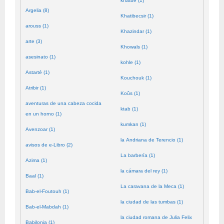
khatbé (1)
Argelia (8)
Khatibecsir (1)
arouss (1)
Khazindar (1)
arte (3)
Khowals (1)
asesinato (1)
kohle (1)
Astarté (1)
Kouchouk (1)
Atribir (1)
Koûs (1)
aventuras de una cabeza cocida
ktab (1)
en un horno (1)
kumkan (1)
Avenzoar (1)
la Andriana de Terencio (1)
avisos de e-Libro (2)
La barbería (1)
Azima (1)
la cámara del rey (1)
Baal (1)
La caravana de la Meca (1)
Bab-el-Foutouh (1)
la ciudad de las tumbas (1)
Bab-el-Mabdah (1)
la ciudad romana de Julia Felix
Babilonia (1)