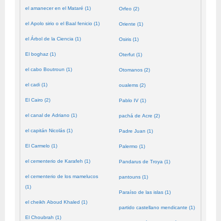
el amanecer en el Mataré (1)
Orfeo (2)
el Apolo sirio o el Baal fenicio (1)
Oriente (1)
el Árbol de la Ciencia (1)
Osiris (1)
El boghaz (1)
Oterfut (1)
el cabo Boutroun (1)
Otomanos (2)
el cadi (1)
oualems (2)
El Cairo (2)
Pablo IV (1)
el canal de Adriano (1)
pachá de Acre (2)
el capitán Nicolás (1)
Padre Juan (1)
El Carmelo (1)
Palermo (1)
el cementerio de Karafeh (1)
Pandarus de Troya (1)
el cementerio de los mamelucos
pantouns (1)
(1)
Paraíso de las islas (1)
el cheikh Aboud Khaled (1)
partido castellano mendicante (1)
El Choubrah (1)