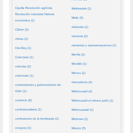
Cipolla Revolución agrícola
Melkisedek (1)
Revolución industrial Historia
Mello (3)
económica (1)
meloukia (1)
Cléber (2)
memoria (2)
climas (1)
memorias y representaciones (1)
Clot-Bey (1)
Menfis (2)
Colectario (1)
Menilék (1)
colonias (2)
Menou (1)
colonnate (1)
mercaderes (4)
comandantes y gobernadores de
Orán (1)
Méthousaël (4)
comercio (9)
Méthousaël el minero judío (1)
confesionalismo (1)
Méthoussaël (1)
confesiones de la bombarda (1)
Methram (1)
conjuros (1)
México (5)