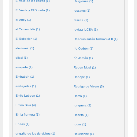
El valle de los califas (1)
Religiones (1)
El Verde y El Dorado (1)
rescates (1)
el virrey (1)
reseña (1)
el Yemen feliz (1)
revista ILCEA (1)
El-Esbekieh (1)
Rhaouïs sultán Mahmoud II (1)
electuario (1)
río Cedrón (1)
eliael (1)
río Jordán (1)
emajada (1)
Robert Musil (1)
Embabeh (1)
Rodope (1)
embajadas (1)
Rodrigo de Vivero (3)
Emile Lubbert (1)
Roma (1)
Emilio Sola (4)
ronquera (2)
En la frontera (1)
Roseta (1)
Eneas (1)
roumi (1)
engaño de los derviches (1)
Roxelanne (1)