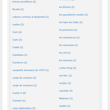
breves pontificios (2)
los Éloïms (2)
Busiris (1)
los guardianes mudos (1)
cabeza confusa al despertar (1)
los hijos de Adán (1)
cadine (2)
los jenízaros (1)
Caín (4)
los mamelucos (1)
Cairo (2)
los maronitas (1)
Calish (1)
los miri (1)
Cambises (1)
los tantours (1)
Camoens (1)
Luther King (2)
campaña otromana de 1537 (1)
ma fish. (1)
canje de cautivos (2)
ma’ŷūn (1)
canje de esclavos (1)
machlah (2)
Carlos V (6)
Madrazo (1)
Carriazo (1)
mafish (1)
carta diplomática (2)