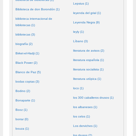
Lepsius (1)
Biblioteca de don Borondón (1)
leyenda del grial (1)
biblioteca internacional de
Leyenda Negra (9)
bibliotecas (1)
leyly (1)
bibliotecas (3)
Líbano (3)
biografía (2)
literatura de avisos (2)
Birket-el-Hadji (1)
literatura española (1)
Black Power (2)
literatura socialista (1)
Blanco de Paz (5)
literatura utópica (1)
bodas coptas (3)
loco (1)
Bodino (2)
los 300 caballeros drusos (1)
Bonaparte (1)
los albaneses (1)
Booz (1)
los celos (1)
borrar (0)
Los derviches (1)
bouza (1)
los drusos (2)