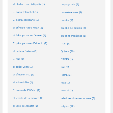
el obelisco de Heliópolis (1)
propaganda (7)
El padre Planchet (1)
protestantismo (0)
El poeta escribano (1)
prueba (1)
el príncipe Abou-Miran (1)
prueba de edición (2)
el Príncipe de los Genios (1)
pruebas iniciáticas (1)
El príncipe druso Fakardin (1)
Ptah (1)
el profeta Balaam (1)
Quijote (20)
El raïs (1)
RADIO (1)
el señor Jean (1)
raïs (2)
el símbolo TAU (1)
Rama (1)
el sultan kébir (1)
raya (1)
El teatro de El Cairo (1)
recta 4 (1)
el templo de Jerusalén (1)
relaciones internacionales (2)
el valle de Josafat (1)
religión (12)