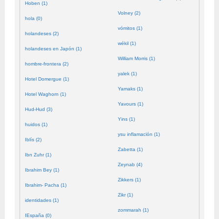
Hoben (1)
Volney (2)
hola (0)
vómitos (1)
holandeses (2)
wékil (1)
holandeses en Japón (1)
William Morris (1)
hombre-frontera (2)
yalek (1)
Hotel Domergue (1)
Yamaks (1)
Hotel Waghorn (1)
Yavours (1)
Hud-Hud (3)
Yins (1)
huidos (1)
ysu inflamación (1)
Iblís (2)
Zabetta (1)
Ibn Zuhr (1)
Zeynab (4)
Ibrahim Bey (1)
Zikkers (1)
Ibrahim- Pacha (1)
Zikr (1)
identidades (1)
zommarah (1)
IEspaña (0)