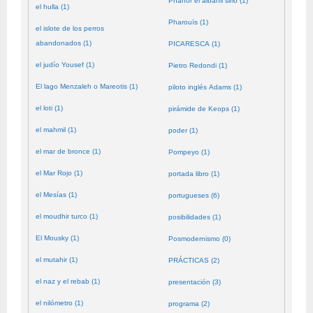
Phanor el albañil sirio (1)
el hulla (1)
Pharouïs (1)
el islote de los perros
abandonados (1)
PICARESCA (1)
el judío Yousef (1)
Pietro Redondi (1)
El lago Menzaleh o Mareotis (1)
piloto inglés Adams (1)
el loti (1)
pirámide de Keops (1)
el mahmil (1)
poder (1)
el mar de bronce (1)
Pompeyo (1)
el Mar Rojo (1)
portada libro (1)
el Mesías (1)
portugueses (6)
el moudhir turco (1)
posibilidades (1)
El Mousky (1)
Posmodernismo (0)
el mutahir (1)
PRÁCTICAS (2)
el naz y el rebab (1)
presentación (3)
el nilómetro (1)
programa (2)