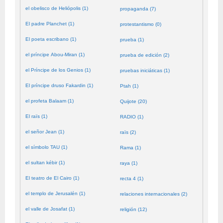
el obelisco de Heliópolis (1)
propaganda (7)
El padre Planchet (1)
protestantismo (0)
El poeta escribano (1)
prueba (1)
el príncipe Abou-Miran (1)
prueba de edición (2)
el Príncipe de los Genios (1)
pruebas iniciáticas (1)
El príncipe druso Fakardin (1)
Ptah (1)
el profeta Balaam (1)
Quijote (20)
El raïs (1)
RADIO (1)
el señor Jean (1)
raïs (2)
el símbolo TAU (1)
Rama (1)
el sultan kébir (1)
raya (1)
El teatro de El Cairo (1)
recta 4 (1)
el templo de Jerusalén (1)
relaciones internacionales (2)
el valle de Josafat (1)
religión (12)