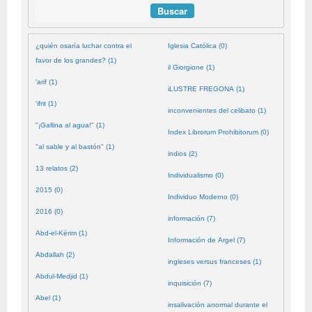
Buscar
¿quién osaría luchar contra el
Iglesia Católica (0)
favor de los grandes? (1)
il Giorgione (1)
'arif (1)
iLUSTRE FREGONA (1)
'ifrit (1)
inconvenientes del celibato (1)
"¡Gallina al agua!" (1)
Index Librorum Prohibitorum (0)
"al sable y al bastón" (1)
indios (2)
13 relatos (2)
Individualismo (0)
2015 (0)
Individuo Moderno (0)
2016 (0)
información (7)
Abd-el-Kérim (1)
Información de Argel (7)
Abdallah (2)
ingleses versus franceses (1)
Abdul-Medjid (1)
inquisición (7)
Abel (1)
insalivación anormal durante el