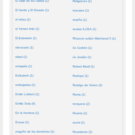
El valle de los califas (1)
Religiones (1)
El Verde y El Dorado (1)
rescates (1)
el virrey (1)
reseña (1)
el Yemen feliz (1)
revista ILCEA (1)
El-Esbekieh (1)
Rhaouïs sultán Mahmoud II (1)
electuario (1)
río Cedrón (1)
eliael (1)
río Jordán (1)
emajada (1)
Robert Musil (1)
Embabeh (1)
Rodope (1)
embajadas (1)
Rodrigo de Vivero (3)
Emile Lubbert (1)
Roma (1)
Emilio Sola (4)
ronquera (2)
En la frontera (1)
Roseta (1)
Eneas (1)
roumi (1)
engaño de los derviches (1)
Roxelanne (1)