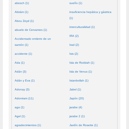
abesch (1)
sueño (1)
Abirám (1)
insuficiencia hepática y gástrica
(1)
Abou Zeyd (1)
interculturalidad (1)
abuelo de Cervantes (1)
IRA (2)
Accidentado entierro de un
santón (1)
Irad (2)
accidente (1)
Isis (2)
Ada (1)
Isla de Roddah (1)
Adán (3)
Isla de Venus (1)
Adán y Eva (1)
Istanbollah (1)
Adonay (3)
Jabel (1)
Adoniram (11)
Japón (20)
aga (1)
jarabe (4)
Agel (1)
jarabe 2 (1)
agradecimientos (1)
Jardín de Rosette (1)