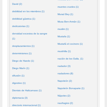
David (2)
muertes crueles (1)
debilidad en los miembros (1)
Murad Bey (1)
debilidad gástrica (1)
Musa Ben-Amrán (1)
dedicatorias (1)
muslim (1)
densidad excesiva de la sangre
Mustafa (1)
(1)
Mustafá el cocinero (1)
desplazamientos (1)
musthilla (1)
determinismos (1)
nación de los Galla. (1)
Diego de Haedo (1)
nadador (3)
Diego Marín (1)
nadadores (8)
difusión (1)
Napoleón (2)
digestivo (1)
Napoleón Bonaparte (1)
Dionisio de Halicarnaso (1)
Nápoles (2)
diplomacia (3)
naufragios (2)
directorio internacional (1)