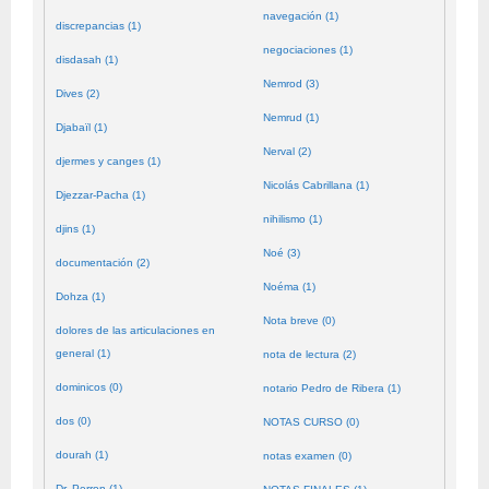
navegación (1)
discrepancias (1)
negociaciones (1)
disdasah (1)
Nemrod (3)
Dives (2)
Nemrud (1)
Djabaïl (1)
Nerval (2)
djermes y canges (1)
Nicolás Cabrillana (1)
Djezzar-Pacha (1)
nihilismo (1)
djins (1)
Noé (3)
documentación (2)
Noéma (1)
Dohza (1)
Nota breve (0)
dolores de las articulaciones en
general (1)
nota de lectura (2)
dominicos (0)
notario Pedro de Ribera (1)
dos (0)
NOTAS CURSO (0)
dourah (1)
notas examen (0)
Dr. Perron (1)