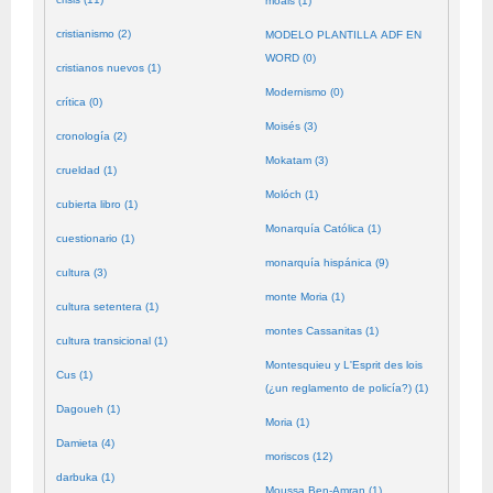
moals (1)
cristianismo (2)
MODELO PLANTILLA ADF EN
WORD (0)
cristianos nuevos (1)
Modernismo (0)
crítica (0)
Moisés (3)
cronología (2)
Mokatam (3)
crueldad (1)
Molóch (1)
cubierta libro (1)
Monarquía Católica (1)
cuestionario (1)
monarquía hispánica (9)
cultura (3)
monte Moria (1)
cultura setentera (1)
montes Cassanitas (1)
cultura transicional (1)
Montesquieu y L'Esprit des lois
Cus (1)
(¿un reglamento de policía?) (1)
Dagoueh (1)
Moria (1)
Damieta (4)
moriscos (12)
darbuka (1)
Moussa Ben-Amran (1)