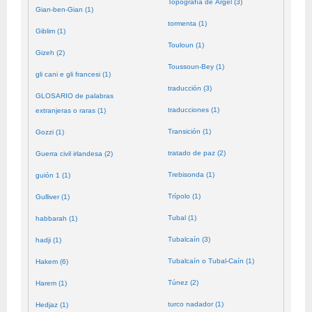
Topografía de Argel (3)
Gian-ben-Gian (1)
tormenta (1)
Giblim (1)
Touloun (1)
Gizeh (2)
Toussoun-Bey (1)
gli cani e gli francesi (1)
traducción (3)
GLOSARIO de palabras
traducciones (1)
extranjeras o raras (1)
Transición (1)
Gozzi (1)
tratado de paz (2)
Guerra civil irlandesa (2)
Trebisonda (1)
guión 1 (1)
Trípolo (1)
Gulliver (1)
Tubal (1)
habbarah (1)
Tubalcaín (3)
hadji (1)
Tubalcaín o Tubal-Caín (1)
Hakem (6)
Túnez (2)
Harem (1)
turco nadador (1)
Hedjaz (1)