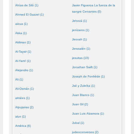
Ahías de Siló (1)
Javier Figueroa La fuerza de la
sangre Cervantes (0)
Ahmed El Gazzel (1)
Jehová (1)
aioua (1)
jenízaros (1)
Akka (1)
Jeovah (1)
Akliman (1)
Jerusalén (1)
Al-Taysir (1)
jesuitas (10)
Al-Yami' (1)
Jonathan Swift (1)
Alejandro (1)
Joseph de Fonfrède (1)
Ali (1)
Jsé y Zuleïka (1)
Ali-Osmán (1)
Juan Blanco (1)
almées (1)
Juan Gil (2)
Alpujarras (2)
Juan Luis Alzamora (1)
alun (1)
Jubal (1)
América (6)
judeoconversos (2)