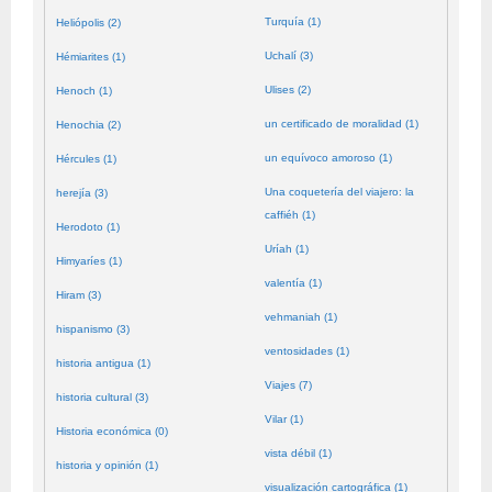
Turquía (1)
Heliópolis (2)
Uchalí (3)
Hémiarites (1)
Ulises (2)
Henoch (1)
un certificado de moralidad (1)
Henochia (2)
un equívoco amoroso (1)
Hércules (1)
Una coquetería del viajero: la
herejía (3)
caffiéh (1)
Herodoto (1)
Uríah (1)
Himyaríes (1)
valentía (1)
Hiram (3)
vehmaniah (1)
hispanismo (3)
ventosidades (1)
historia antigua (1)
Viajes (7)
historia cultural (3)
Vilar (1)
Historia económica (0)
vista débil (1)
historia y opinión (1)
visualización cartográfica (1)