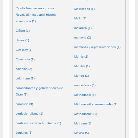
Cipolla Revolución agrícola
Melkisedek (1)
Revolución industrial Historia
Mello (3)
económica (1)
meloukia (1)
Cléber (2)
memoria (2)
climas (1)
memorias y representaciones (1)
Clot-Bey (1)
Menfis (2)
Colectario (1)
Menilék (1)
colonias (2)
Menou (1)
colonnate (1)
mercaderes (4)
comandantes y gobernadores de
Orán (1)
Méthousaël (4)
comercio (9)
Méthousaël el minero judío (1)
confesionalismo (1)
Méthoussaël (1)
confesiones de la bombarda (1)
Methram (1)
conjuros (1)
México (5)