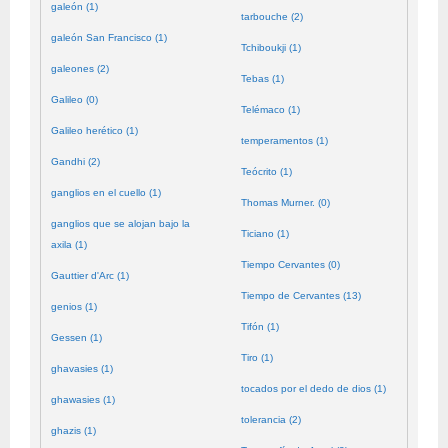
galeón (1)
tarbouche (2)
galeón San Francisco (1)
Tchiboukji (1)
galeones (2)
Tebas (1)
Galileo (0)
Telémaco (1)
Galileo herético (1)
temperamentos (1)
Gandhi (2)
Teócrito (1)
ganglios en el cuello (1)
Thomas Murner. (0)
ganglios que se alojan bajo la
Ticiano (1)
axila (1)
Tiempo Cervantes (0)
Gauttier d'Arc (1)
Tiempo de Cervantes (13)
genios (1)
Tifón (1)
Gessen (1)
Tiro (1)
ghavasies (1)
tocados por el dedo de dios (1)
ghawasies (1)
tolerancia (2)
ghazis (1)