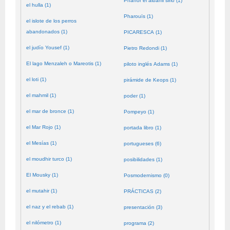
Phanor el albañil sirio (1)
el hulla (1)
Pharouïs (1)
el islote de los perros
abandonados (1)
PICARESCA (1)
el judío Yousef (1)
Pietro Redondi (1)
El lago Menzaleh o Mareotis (1)
piloto inglés Adams (1)
el loti (1)
pirámide de Keops (1)
el mahmil (1)
poder (1)
el mar de bronce (1)
Pompeyo (1)
el Mar Rojo (1)
portada libro (1)
el Mesías (1)
portugueses (6)
el moudhir turco (1)
posibilidades (1)
El Mousky (1)
Posmodernismo (0)
el mutahir (1)
PRÁCTICAS (2)
el naz y el rebab (1)
presentación (3)
el nilómetro (1)
programa (2)