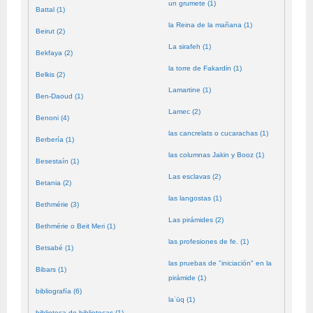
un grumete (1)
Battal (1)
la Reina de la mañana (1)
Beirut (2)
La sirafeh (1)
Bekfaya (2)
la torre de Fakardin (1)
Belkis (2)
Lamartine (1)
Ben-Daoud (1)
Lamec (2)
Benoni (4)
las cancrelats o cucarachas (1)
Berbería (1)
las columnas Jakin y Booz (1)
Besestaín (1)
Las esclavas (2)
Betania (2)
las langostas (1)
Bethmérie (3)
Las pirámides (2)
Bethmérie o Beit Meri (1)
las profesiones de fe. (1)
Betsabé (1)
las pruebas de "iniciación" en la
Bibars (1)
pirámide (1)
bibliografía (6)
laʿūq (1)
biblioteca de bibliotecas (1)