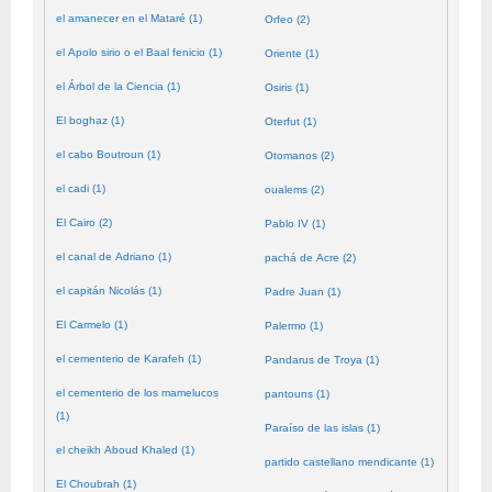
el amanecer en el Mataré (1)
Orfeo (2)
el Apolo sirio o el Baal fenicio (1)
Oriente (1)
el Árbol de la Ciencia (1)
Osiris (1)
El boghaz (1)
Oterfut (1)
el cabo Boutroun (1)
Otomanos (2)
el cadi (1)
oualems (2)
El Cairo (2)
Pablo IV (1)
el canal de Adriano (1)
pachá de Acre (2)
el capitán Nicolás (1)
Padre Juan (1)
El Carmelo (1)
Palermo (1)
el cementerio de Karafeh (1)
Pandarus de Troya (1)
el cementerio de los mamelucos
pantouns (1)
(1)
Paraíso de las islas (1)
el cheikh Aboud Khaled (1)
partido castellano mendicante (1)
El Choubrah (1)