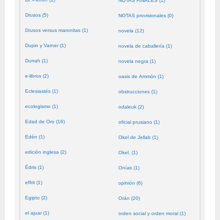
NOTAS FINALES (1)
Drusos (5)
NOTAS provisionales (0)
Drusos versus maronitas (1)
novela (12)
Dupin y Varner (1)
novela de caballería (1)
Durrah (1)
novela negra (1)
e-libros (2)
oasis de Ammón (1)
Eclesiastés (1)
obstrucciones (1)
ecologismo (1)
odaleuk (2)
Edad de Oro (16)
oficial prusiano (1)
Edén (1)
Okel de Jellab (1)
edición inglesa (2)
Okel. (1)
Édris (1)
Onías (1)
effrit (1)
opinión (6)
Egipto (2)
Orán (20)
el ajuar (1)
orden social y orden moral (1)