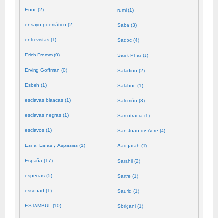
Enoc (2)
rumi (1)
ensayo poemático (2)
Saba (3)
entrevistas (1)
Sadoc (4)
Erich Fromm (0)
Saint Phar (1)
Erving Goffman (0)
Saladino (2)
Esbeh (1)
Salahoc (1)
esclavas blancas (1)
Salomón (3)
esclavas negras (1)
Samotracia (1)
esclavos (1)
San Juan de Acre (4)
Esna; Laïas y Aspasias (1)
Saqqarah (1)
España (17)
Sarahil (2)
especias (5)
Sartre (1)
essouad (1)
Saurid (1)
ESTAMBUL (10)
Sbrigani (1)