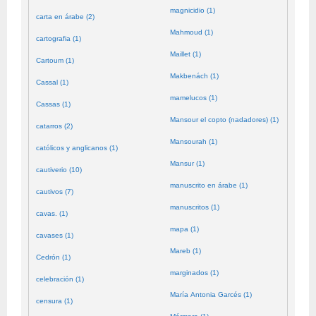
magnicidio (1)
carta en árabe (2)
Mahmoud (1)
cartografia (1)
Maillet (1)
Cartoum (1)
Makbenách (1)
Cassal (1)
mamelucos (1)
Cassas (1)
Mansour el copto (nadadores) (1)
catarros (2)
Mansourah (1)
católicos y anglicanos (1)
Mansur (1)
cautiverio (10)
manuscrito en árabe (1)
cautivos (7)
manuscritos (1)
cavas. (1)
mapa (1)
cavases (1)
Mareb (1)
Cedrón (1)
marginados (1)
celebración (1)
María Antonia Garcés (1)
censura (1)