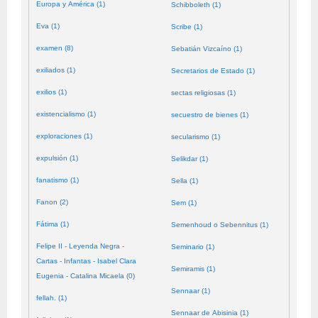
Europa y América (1)
Schibboleth (1)
Eva (1)
Scribe (1)
examen (8)
Sebatián Vizcaíno (1)
exiliados (1)
Secretarios de Estado (1)
exilios (1)
sectas religiosas (1)
existencialismo (1)
secuestro de bienes (1)
exploraciones (1)
secularismo (1)
expulsión (1)
Selikdar (1)
fanatismo (1)
Sella (1)
Fanon (2)
Sem (1)
Fátima (1)
Semenhoud o Sebennitus (1)
Felipe II - Leyenda Negra -
Seminario (1)
Cartas - Infantas - Isabel Clara
Semiramis (1)
Eugenia - Catalina Micaela (0)
Sennaar (1)
fellah. (1)
Sennaar de Abisinia (1)