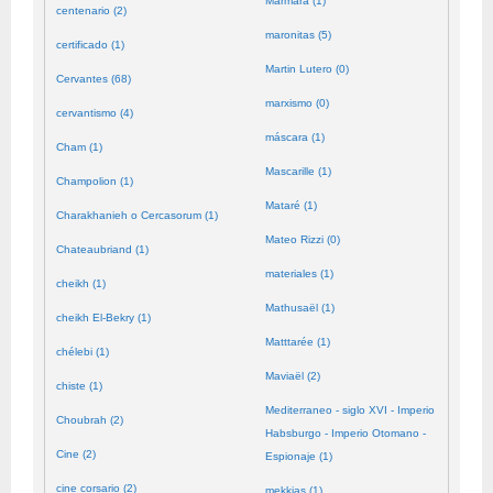
Mármara (1)
centenario (2)
maronitas (5)
certificado (1)
Martin Lutero (0)
Cervantes (68)
marxismo (0)
cervantismo (4)
máscara (1)
Cham (1)
Mascarille (1)
Champolion (1)
Mataré (1)
Charakhanieh o Cercasorum (1)
Mateo Rizzi (0)
Chateaubriand (1)
materiales (1)
cheikh (1)
Mathusaël (1)
cheikh El-Bekry (1)
Matttarée (1)
chélebi (1)
Maviaël (2)
chiste (1)
Mediterraneo - siglo XVI - Imperio
Choubrah (2)
Habsburgo - Imperio Otomano -
Cine (2)
Espionaje (1)
cine corsario (2)
mekkias (1)