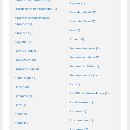
Lepsius (1)
Biblioteca de don Borondón (1)
leyenda del grial (1)
biblioteca internacional de
Leyenda Negra (9)
bibliotecas (1)
leyly (1)
bibliotecas (3)
Líbano (3)
biografía (2)
literatura de avisos (2)
Birket-el-Hadji (1)
literatura española (1)
Black Power (2)
literatura socialista (1)
Blanco de Paz (5)
literatura utópica (1)
bodas coptas (3)
loco (1)
Bodino (2)
los 300 caballeros drusos (1)
Bonaparte (1)
los albaneses (1)
Booz (1)
los celos (1)
borrar (0)
Los derviches (1)
bouza (1)
los drusos (2)