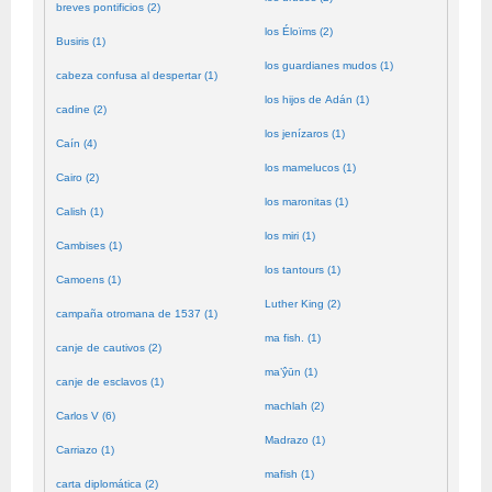
breves pontificios (2)
los Éloïms (2)
Busiris (1)
los guardianes mudos (1)
cabeza confusa al despertar (1)
los hijos de Adán (1)
cadine (2)
los jenízaros (1)
Caín (4)
los mamelucos (1)
Cairo (2)
los maronitas (1)
Calish (1)
los miri (1)
Cambises (1)
los tantours (1)
Camoens (1)
Luther King (2)
campaña otromana de 1537 (1)
ma fish. (1)
canje de cautivos (2)
ma’ŷūn (1)
canje de esclavos (1)
machlah (2)
Carlos V (6)
Madrazo (1)
Carriazo (1)
mafish (1)
carta diplomática (2)