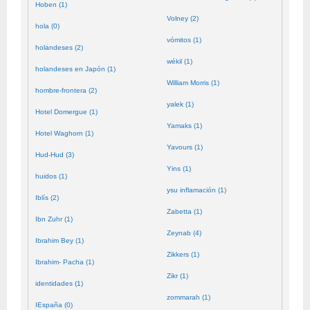
Hoben (1)
Volney (2)
hola (0)
vómitos (1)
holandeses (2)
wékil (1)
holandeses en Japón (1)
William Morris (1)
hombre-frontera (2)
yalek (1)
Hotel Domergue (1)
Yamaks (1)
Hotel Waghorn (1)
Yavours (1)
Hud-Hud (3)
Yins (1)
huidos (1)
ysu inflamación (1)
Iblís (2)
Zabetta (1)
Ibn Zuhr (1)
Zeynab (4)
Ibrahim Bey (1)
Zikkers (1)
Ibrahim- Pacha (1)
Zikr (1)
identidades (1)
zommarah (1)
IEspaña (0)