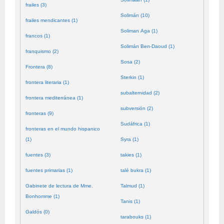
frailes (3)
Solimán (10)
frailes mendicantes (1)
Soliman Aga (1)
francos (1)
Solimán Ben-Daoud (1)
franquismo (2)
Sosa (2)
Frontera (8)
Sterkin (1)
frontera literaria (1)
subalternidad (2)
frontera mediterránea (1)
subversión (2)
fronteras (9)
Sudáfrica (1)
fronteras en el mundo hispanico
(1)
Syra (1)
fuentes (3)
takies (1)
fuentes primarias (1)
talé bukra (1)
Gabinete de lectura de Mme.
Talmud (1)
Bonhomme (1)
Tanis (1)
Galdós (0)
tarabouks (1)