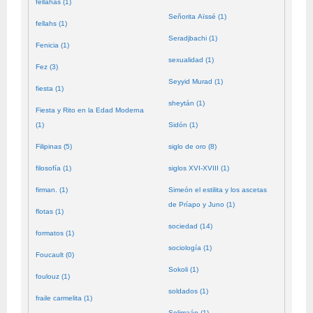
fellahas (1)
Señorita Aïssé (1)
fellahs (1)
Seradjbachi (1)
Fenicia (1)
sexualidad (1)
Fez (3)
Seyyid Murad (1)
fiesta (1)
sheytán (1)
Fiesta y Rito en la Edad Moderna
(1)
Sidón (1)
Filipinas (5)
siglo de oro (8)
filosofía (1)
siglos XVI-XVIII (1)
firman. (1)
Simeón el estilita y los ascetas
de Príapo y Juno (1)
flotas (1)
sociedad (14)
formatos (1)
sociología (1)
Foucault (0)
Sokoli (1)
foulouz (1)
soldados (1)
fraile carmelita (1)
Solimaán (1)