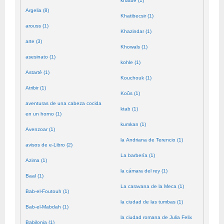
khatbé (1)
Argelia (8)
Khatibecsir (1)
arouss (1)
Khazindar (1)
arte (3)
Khowals (1)
asesinato (1)
kohle (1)
Astarté (1)
Kouchouk (1)
Atribir (1)
Koûs (1)
aventuras de una cabeza cocida
ktab (1)
en un horno (1)
kumkan (1)
Avenzoar (1)
la Andriana de Terencio (1)
avisos de e-Libro (2)
La barbería (1)
Azima (1)
la cámara del rey (1)
Baal (1)
La caravana de la Meca (1)
Bab-el-Foutouh (1)
la ciudad de las tumbas (1)
Bab-el-Mabdah (1)
la ciudad romana de Julia Felix
Babilonia (1)