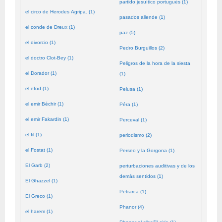
partido jesuítico portugués (1)
el circo de Herodes Agripa. (1)
pasados allende (1)
el conde de Dreux (1)
paz (5)
el divorcio (1)
Pedro Burguillos (2)
el doctro Clot-Bey (1)
Peligros de la hora de la siesta
el Dorador (1)
(1)
el efod (1)
Pelusa (1)
el emir Béchir (1)
Péra (1)
el emir Fakardin (1)
Perceval (1)
el fil (1)
periodismo (2)
el Fostat (1)
Perseo y la Gorgona (1)
El Garb (2)
perturbaciones auditivas y de los
demás sentidos (1)
El Ghazzel (1)
Petrarca (1)
El Greco (1)
Phanor (4)
el harem (1)