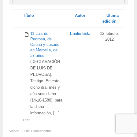
Tienes
Título
Autor
Última
adjunto
edición
11 Luis de
Emilio Sola
12 febrero,
Pedrosa, de
2012
Osuna y casado
en Marbella, de
37 años
(DECLARACIÓN
DE LUIS DE
PEDROSA).
Testigo. En este
dicho día, mes y
año susodicho
(14-10-1580), para
la dicha
información, […]
Leer
Viendo 1-1 de 1 documentos