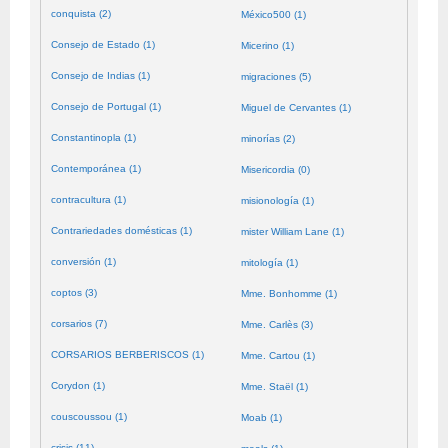
conquista (2)
México500 (1)
Consejo de Estado (1)
Micerino (1)
Consejo de Indias (1)
migraciones (5)
Consejo de Portugal (1)
Miguel de Cervantes (1)
Constantinopla (1)
minorías (2)
Contemporánea (1)
Misericordia (0)
contracultura (1)
misionología (1)
Contrariedades domésticas (1)
mister William Lane (1)
conversión (1)
mitología (1)
coptos (3)
Mme. Bonhomme (1)
corsarios (7)
Mme. Carlès (3)
CORSARIOS BERBERISCOS (1)
Mme. Cartou (1)
Corydon (1)
Mme. Staël (1)
couscoussou (1)
Moab (1)
crisis (11)