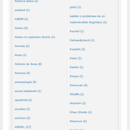
América latina (1)
judío (1)
amistad (1)
kabibé o problemas de un
AMOR (3)
malentendido lingüístico (1)
Amrou (5)
Kachef (1)
Amrou el carpintero fenicio (1)
Kahwedji-bachi (1)
Anomia (2)
Karafeh (1)
Antar (1)
Kater (1)
Antonio de Sosa (6)
Kefrén (1)
Antoura (5)
Keops (1)
antropología (5)
Kesrouan (4)
aouss habbarah (1)
Khaiffa (1)
apartheid (2)
khamsín (2)
arcadas (1)
Khan Ghafar (1)
archivos (2)
Khanoun (2)
ARGEL (27)