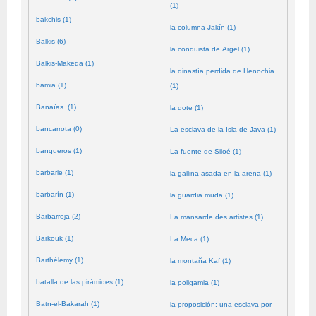
(1)
bakchis (1)
la columna Jakín (1)
Balkis (6)
la conquista de Argel (1)
Balkis-Makeda (1)
la dinastía perdida de Henochia
bamia (1)
(1)
Banaïas. (1)
la dote (1)
bancarrota (0)
La esclava de la Isla de Java (1)
banqueros (1)
La fuente de Siloé (1)
barbarie (1)
la gallina asada en la arena (1)
barbarín (1)
la guardia muda (1)
Barbarroja (2)
La mansarde des artistes (1)
Barkouk (1)
La Meca (1)
Barthélemy (1)
la montaña Kaf (1)
batalla de las pirámides (1)
la poligamia (1)
Batn-el-Bakarah (1)
la proposición: una esclava por