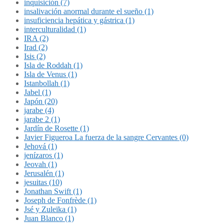
inquisición (7)
insalivación anormal durante el sueño (1)
insuficiencia hepática y gástrica (1)
interculturalidad (1)
IRA (2)
Irad (2)
Isis (2)
Isla de Roddah (1)
Isla de Venus (1)
Istanbollah (1)
Jabel (1)
Japón (20)
jarabe (4)
jarabe 2 (1)
Jardín de Rosette (1)
Javier Figueroa La fuerza de la sangre Cervantes (0)
Jehová (1)
jenízaros (1)
Jeovah (1)
Jerusalén (1)
jesuitas (10)
Jonathan Swift (1)
Joseph de Fonfrède (1)
Jsé y Zuleïka (1)
Juan Blanco (1)