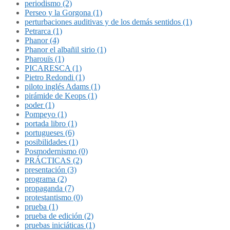
periodismo (2)
Perseo y la Gorgona (1)
perturbaciones auditivas y de los demás sentidos (1)
Petrarca (1)
Phanor (4)
Phanor el albañil sirio (1)
Pharouïs (1)
PICARESCA (1)
Pietro Redondi (1)
piloto inglés Adams (1)
pirámide de Keops (1)
poder (1)
Pompeyo (1)
portada libro (1)
portugueses (6)
posibilidades (1)
Posmodernismo (0)
PRÁCTICAS (2)
presentación (3)
programa (2)
propaganda (7)
protestantismo (0)
prueba (1)
prueba de edición (2)
pruebas iniciáticas (1)