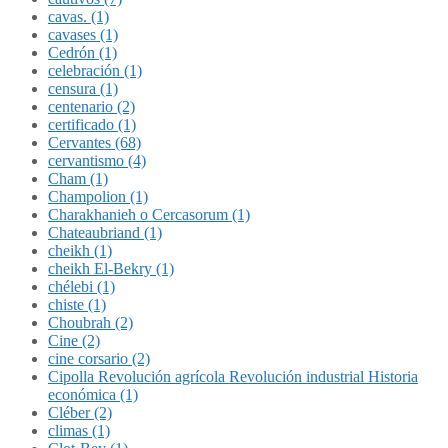
cavas. (1)
cavases (1)
Cedrón (1)
celebración (1)
censura (1)
centenario (2)
certificado (1)
Cervantes (68)
cervantismo (4)
Cham (1)
Champolion (1)
Charakhanieh o Cercasorum (1)
Chateaubriand (1)
cheikh (1)
cheikh El-Bekry (1)
chélebi (1)
chiste (1)
Choubrah (2)
Cine (2)
cine corsario (2)
Cipolla Revolución agrícola Revolución industrial Historia
económica (1)
Cléber (2)
climas (1)