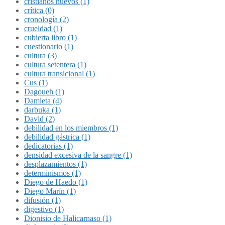
cristianos nuevos (1)
crítica (0)
cronología (2)
crueldad (1)
cubierta libro (1)
cuestionario (1)
cultura (3)
cultura setentera (1)
cultura transicional (1)
Cus (1)
Dagoueh (1)
Damieta (4)
darbuka (1)
David (2)
debilidad en los miembros (1)
debilidad gástrica (1)
dedicatorias (1)
densidad excesiva de la sangre (1)
desplazamientos (1)
determinismos (1)
Diego de Haedo (1)
Diego Marín (1)
difusión (1)
digestivo (1)
Dionisio de Halicarnaso (1)