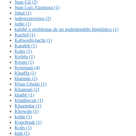
Juan Gil (2)
Juan Luis Alzamora (1)
Jubal (1)
judeoconversos (2)
judío (1)
kabibé o problemas de un malentendido lingüístico (1)
Kachef (1)
Kahwedji-bachi (1)
Karafeh (1)
Kater (1)
Kefrén (1)
Keops (1)
Kesrouan (4)
Khaiffa (1)
khamsín (2)
Khan Ghafar (1)
Khanoun (2)
khatbé (1)
Khatibecsir (1)
Khazindar (1)
Khowals (1)
kohle (1)
Kouchouk (1)
Koûs (1)
ktab (1)