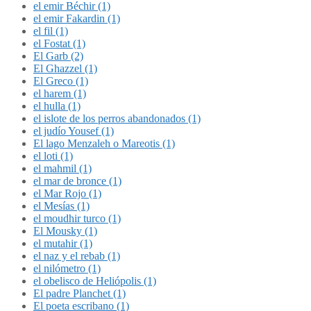
el emir Béchir (1)
el emir Fakardin (1)
el fil (1)
el Fostat (1)
El Garb (2)
El Ghazzel (1)
El Greco (1)
el harem (1)
el hulla (1)
el islote de los perros abandonados (1)
el judío Yousef (1)
El lago Menzaleh o Mareotis (1)
el loti (1)
el mahmil (1)
el mar de bronce (1)
el Mar Rojo (1)
el Mesías (1)
el moudhir turco (1)
El Mousky (1)
el mutahir (1)
el naz y el rebab (1)
el nilómetro (1)
el obelisco de Heliópolis (1)
El padre Planchet (1)
El poeta escribano (1)