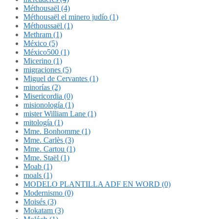
Méthousaël (4)
Méthousaël el minero judío (1)
Méthoussaël (1)
Methram (1)
México (5)
México500 (1)
Micerino (1)
migraciones (5)
Miguel de Cervantes (1)
minorías (2)
Misericordia (0)
misionología (1)
mister William Lane (1)
mitología (1)
Mme. Bonhomme (1)
Mme. Carlès (3)
Mme. Cartou (1)
Mme. Staël (1)
Moab (1)
moals (1)
MODELO PLANTILLA ADF EN WORD (0)
Modernismo (0)
Moisés (3)
Mokatam (3)