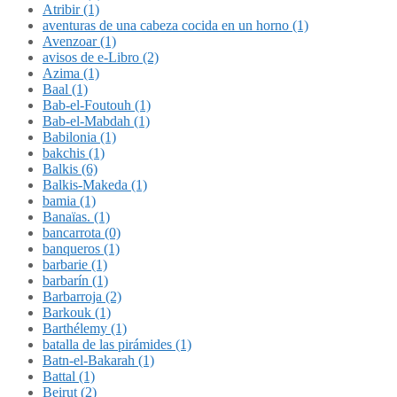
Atribir (1)
aventuras de una cabeza cocida en un horno (1)
Avenzoar (1)
avisos de e-Libro (2)
Azima (1)
Baal (1)
Bab-el-Foutouh (1)
Bab-el-Mabdah (1)
Babilonia (1)
bakchis (1)
Balkis (6)
Balkis-Makeda (1)
bamia (1)
Banaïas. (1)
bancarrota (0)
banqueros (1)
barbarie (1)
barbarín (1)
Barbarroja (2)
Barkouk (1)
Barthélemy (1)
batalla de las pirámides (1)
Batn-el-Bakarah (1)
Battal (1)
Beirut (2)