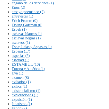
engaño de los derviches (1)
Enoc (2)
ensayo poemático (2)
entrevistas (1)
Erich Fromm (0)
Erving Goffman (0)
Esbeh (1)
esclavas blancas (1)
esclavas negras (1)
esclavos (1)
Esna; Laïas y Aspasias (1)
España (17)
especias (5)
essouad (1)
ESTAMBUL (10)
Europa y América (1)
Eva (1)
examen (8)
exiliados (1)
exilios (1)
existencialismo (1)
exploraciones (1)
expulsión (1)
fanatismo (1)
Fanon (2)