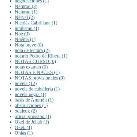
negociaciones (1)
Nemrod (3)
Nemrud (1)
Nerval (2)
Nicolás Cabrillana (1)
nihilismo (1)
Noé (3)
Noéma (1)
Nota breve (0)
nota de lectura (2)
notario Pedro de Ribera (1)
NOTAS CURSO (0)
notas examen (0)
NOTAS FINALES (1)
NOTAS provisionales (0)
novela (12)
novela de caballería (1)
novela negra (1)
oasis de Ammón (1)
obstrucciones (1)
odaleuk (2)
oficial prusiano (1)
Okel de Jellab (1)
Okel. (1)
Onías (1)