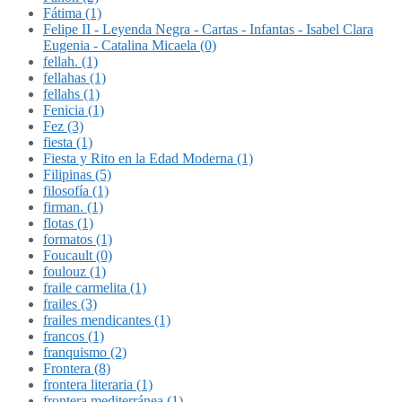
Fátima (1)
Felipe II - Leyenda Negra - Cartas - Infantas - Isabel Clara
Eugenia - Catalina Micaela (0)
fellah. (1)
fellahas (1)
fellahs (1)
Fenicia (1)
Fez (3)
fiesta (1)
Fiesta y Rito en la Edad Moderna (1)
Filipinas (5)
filosofía (1)
firman. (1)
flotas (1)
formatos (1)
Foucault (0)
foulouz (1)
fraile carmelita (1)
frailes (3)
frailes mendicantes (1)
francos (1)
franquismo (2)
Frontera (8)
frontera literaria (1)
frontera mediterránea (1)