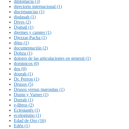
diplomacia (3)
directorio internacional (1)
discrepancias (1)
disdasah (1)
Dives (2)
Djabaïl (1)
djermes y canges (1)
Djezzar-Pacha (1)
djins (1)
documentación (2)
Dohza (1)
dolores de las articulaciones en general (1)
dominicos (0)
dos (0)
dourah (1)
Dr. Perron (1)
Drusos (5)
Drusos versus maronitas (1)
Dupin y Varner (1)
Durrah (1)
e-libros (2)
Eclesiastés (1)
ecologismo (1)
Edad de Oro (16)
Edén (1)