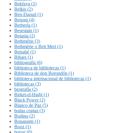
Bekfaya (2)
Belkis (2)
Ben-Daoud (1)
Benoni (4)
Berbería (1)
Besestaín (1)
Betania (2)
Bethmérie (3)
Bethmérie o Beit Meri (1)
Betsabé (1)
Bibars (1)
bibliografía (6)
biblioteca de bibliotecas (1)
Biblioteca de don Borondón (1)
biblioteca internacional de bibliotecas (1)
bibliotecas (3)
biografía (2)
Birket-el-Hadji (1)
Black Power (2)
Blanco de Paz (5)
bodas coptas (3)
Bodino (2)
Bonaparte (1)
Booz (1)
borrar (0)