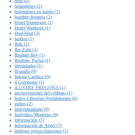
hola (0)
holandeses (2)
holandeses en Japón (1)
hombre-frontera (2)
Hotel Domergue (1)
Hotel Waghorn (1)
Hud-Hud (3)
huidos (1)
Iblís (2)
Ibn Zuhr (1)
Ibrahim Bey (1)
Ibrahim- Pacha (1)
identidades (1)
IEspaña (0)
Iglesia Católica (0)
il Giorgione (1)
iLUSTRE FREGONA (1)
inconvenientes del celibato (1)
Index Librorum Prohibitorum (0)
indios (2)
Individualismo (0)
Individuo Moderno (0)
información (7)
Información de Argel (7)
ingleses versus franceses (1)