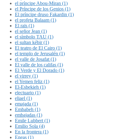
el príncipe Abou-Miran (1)
el Príncipe de los Genios (1)
El príncipe druso Fakardin (1)
el profeta Balaam (1)
El raïs (1)
el señor Jean (1)
el símbolo TAU (1)
el sultan kébir (1)
El teatro de El Cairo (1)
el templo de Jerusalén (1)
el valle de Josafat (1)
El valle de los califas (1)
El Verde y El Dorado (1)
el virrey (1)
el Yemen feliz (1)
El-Esbekieh (1)
electuario (1)
eliael (1)
emajada (1)
Embabeh (1)
embajadas (1)
Emile Lubbert (1)
Emilio Sola (4)
En la frontera (1)
Eneas (1)