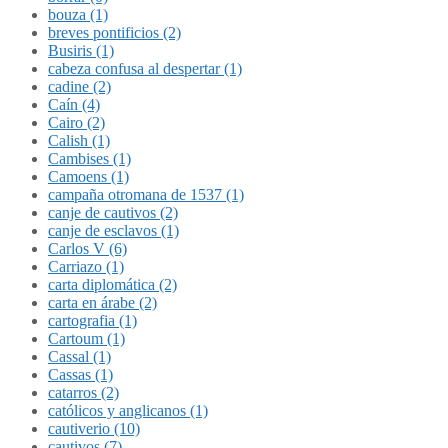
bouza (1)
breves pontificios (2)
Busiris (1)
cabeza confusa al despertar (1)
cadine (2)
Caín (4)
Cairo (2)
Calish (1)
Cambises (1)
Camoens (1)
campaña otromana de 1537 (1)
canje de cautivos (2)
canje de esclavos (1)
Carlos V (6)
Carriazo (1)
carta diplomática (2)
carta en árabe (2)
cartografia (1)
Cartoum (1)
Cassal (1)
Cassas (1)
catarros (2)
católicos y anglicanos (1)
cautiverio (10)
cautivos (7)