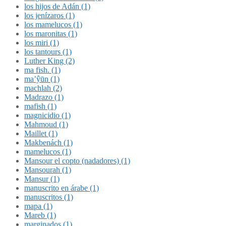
los hijos de Adán (1)
los jenízaros (1)
los mamelucos (1)
los maronitas (1)
los miri (1)
los tantours (1)
Luther King (2)
ma fish. (1)
ma’ŷūn (1)
machlah (2)
Madrazo (1)
mafish (1)
magnicidio (1)
Mahmoud (1)
Maillet (1)
Makbenách (1)
mamelucos (1)
Mansour el copto (nadadores) (1)
Mansourah (1)
Mansur (1)
manuscrito en árabe (1)
manuscritos (1)
mapa (1)
Mareb (1)
marginados (1)