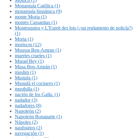
Molóch (1)
Monarquía Católica (1)
monarquía hispánica (9)
monte Moria (1)
montes Cassanitas (1)
Montesquieu y L'Esprit des lois (¿un reglamento de policía?)
(1)
Moria (1)
moriscos (12)
Moussa Ben-Amran (1)
muertes crueles (1)
Murad Bey (1)
Musa Ben-Amrán (1)
muslim (1)
Mustafa (1)
Mustafá el cocinero (1)
musthilla (1)
nación de los Galla. (1)
nadador (3)
nadadores (8)
Napoleón (2)
Napoleón Bonaparte (1)
Nápoles (2)
naufragios (2)
navegación (1)