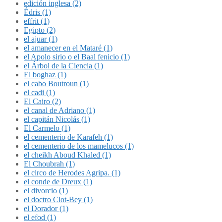
edición inglesa (2)
Édris (1)
effrit (1)
Egipto (2)
el ajuar (1)
el amanecer en el Mataré (1)
el Apolo sirio o el Baal fenicio (1)
el Árbol de la Ciencia (1)
El boghaz (1)
el cabo Boutroun (1)
el cadi (1)
El Cairo (2)
el canal de Adriano (1)
el capitán Nicolás (1)
El Carmelo (1)
el cementerio de Karafeh (1)
el cementerio de los mamelucos (1)
el cheikh Aboud Khaled (1)
El Choubrah (1)
el circo de Herodes Agripa. (1)
el conde de Dreux (1)
el divorcio (1)
el doctro Clot-Bey (1)
el Dorador (1)
el efod (1)