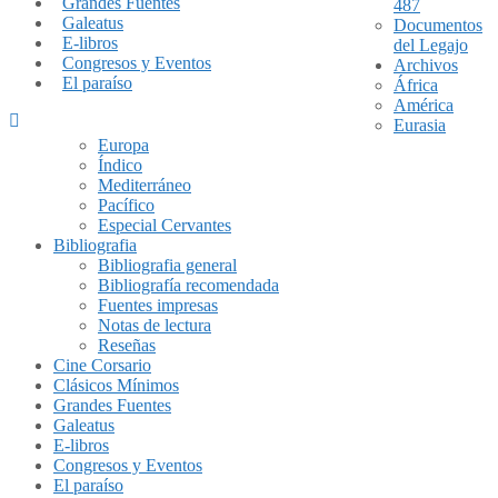
Grandes Fuentes
487
Galeatus
Documentos
E-libros
del Legajo
Congresos y Eventos
Archivos
El paraíso
África
América
Eurasia
Europa
Índico
Mediterráneo
Pacífico
Especial Cervantes
Bibliografia
Bibliografia general
Bibliografía recomendada
Fuentes impresas
Notas de lectura
Reseñas
Cine Corsario
Clásicos Mínimos
Grandes Fuentes
Galeatus
E-libros
Congresos y Eventos
El paraíso