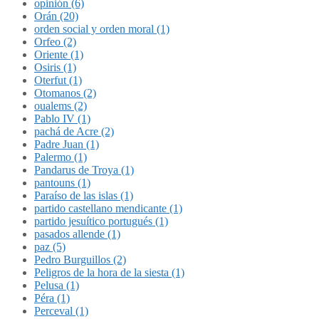
opinión (6)
Orán (20)
orden social y orden moral (1)
Orfeo (2)
Oriente (1)
Osiris (1)
Oterfut (1)
Otomanos (2)
oualems (2)
Pablo IV (1)
pachá de Acre (2)
Padre Juan (1)
Palermo (1)
Pandarus de Troya (1)
pantouns (1)
Paraíso de las islas (1)
partido castellano mendicante (1)
partido jesuítico portugués (1)
pasados allende (1)
paz (5)
Pedro Burguillos (2)
Peligros de la hora de la siesta (1)
Pelusa (1)
Péra (1)
Perceval (1)