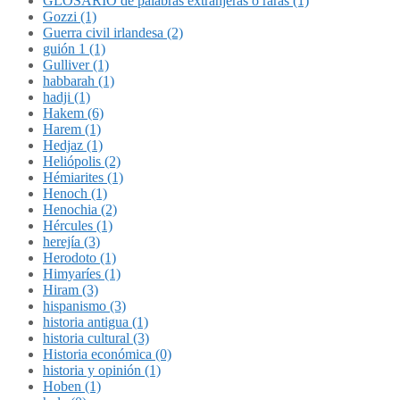
GLOSARIO de palabras extranjeras o raras (1)
Gozzi (1)
Guerra civil irlandesa (2)
guión 1 (1)
Gulliver (1)
habbarah (1)
hadji (1)
Hakem (6)
Harem (1)
Hedjaz (1)
Heliópolis (2)
Hémiarites (1)
Henoch (1)
Henochia (2)
Hércules (1)
herejía (3)
Herodoto (1)
Himyaríes (1)
Hiram (3)
hispanismo (3)
historia antigua (1)
historia cultural (3)
Historia económica (0)
historia y opinión (1)
Hoben (1)