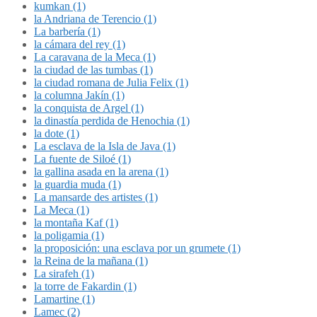
kumkan (1)
la Andriana de Terencio (1)
La barbería (1)
la cámara del rey (1)
La caravana de la Meca (1)
la ciudad de las tumbas (1)
la ciudad romana de Julia Felix (1)
la columna Jakín (1)
la conquista de Argel (1)
la dinastía perdida de Henochia (1)
la dote (1)
La esclava de la Isla de Java (1)
La fuente de Siloé (1)
la gallina asada en la arena (1)
la guardia muda (1)
La mansarde des artistes (1)
La Meca (1)
la montaña Kaf (1)
la poligamia (1)
la proposición: una esclava por un grumete (1)
la Reina de la mañana (1)
La sirafeh (1)
la torre de Fakardin (1)
Lamartine (1)
Lamec (2)