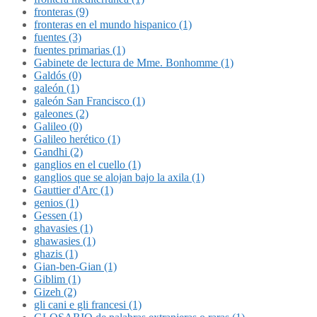
fronteras (9)
fronteras en el mundo hispanico (1)
fuentes (3)
fuentes primarias (1)
Gabinete de lectura de Mme. Bonhomme (1)
Galdós (0)
galeón (1)
galeón San Francisco (1)
galeones (2)
Galileo (0)
Galileo herético (1)
Gandhi (2)
ganglios en el cuello (1)
ganglios que se alojan bajo la axila (1)
Gauttier d'Arc (1)
genios (1)
Gessen (1)
ghavasies (1)
ghawasies (1)
ghazis (1)
Gian-ben-Gian (1)
Giblim (1)
Gizeh (2)
gli cani e gli francesi (1)