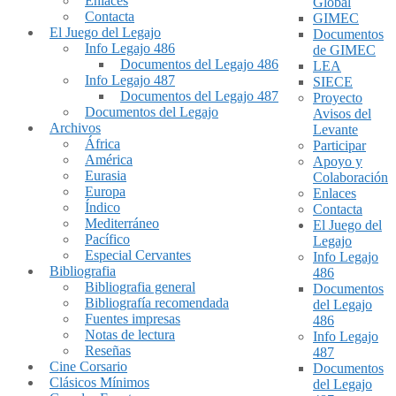
Enlaces
Global
Contacta
GIMEC
El Juego del Legajo
Documentos
Info Legajo 486
de GIMEC
Documentos del Legajo 486
LEA
Info Legajo 487
SIECE
Documentos del Legajo 487
Proyecto
Documentos del Legajo
Avisos del
Archivos
Levante
África
Participar
América
Apoyo y
Eurasia
Colaboración
Europa
Enlaces
Índico
Contacta
Mediterráneo
El Juego del
Pacífico
Legajo
Especial Cervantes
Info Legajo
Bibliografia
486
Bibliografia general
Documentos
Bibliografía recomendada
del Legajo
Fuentes impresas
486
Notas de lectura
Info Legajo
Reseñas
487
Cine Corsario
Documentos
Clásicos Mínimos
del Legajo