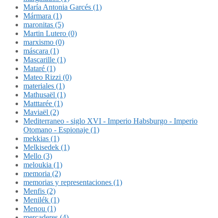
María Antonia Garcés (1)
Mármara (1)
maronitas (5)
Martin Lutero (0)
marxismo (0)
máscara (1)
Mascarille (1)
Mataré (1)
Mateo Rizzi (0)
materiales (1)
Mathusaël (1)
Matttarée (1)
Maviaël (2)
Mediterraneo - siglo XVI - Imperio Habsburgo - Imperio
Otomano - Espionaje (1)
mekkias (1)
Melkisedek (1)
Mello (3)
meloukia (1)
memoria (2)
memorias y representaciones (1)
Menfis (2)
Menilék (1)
Menou (1)
mercaderes (4)