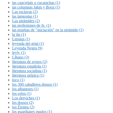
las cancrelats o cucarachas (1)
las columnas Jakin y Booz (1)
Las esclavas (2)
las langostas (1)
Las pirámides (2)
las profesiones de fe. (1)
las pruebas de "iniciación" en la pirámide (1)
laʿūq (1)
Lepsius (1)
leyenda del grial (1)
Leyenda Negra (9)
leyly (1)
Líbano (3)
literatura de avisos (2)
literatura española (1)
literatura socialista (1)
literatura utópica (1)
loco (1)
los 300 caballeros drusos (1)
los albaneses (1)
los celos (1)
Los derviches (1)
los drusos (2)
los Éloïms (2)
los guardianes mudos (1)