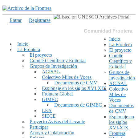
Entrar
Registrarse
Comunidad Frontera
Inicio
Inicio
La Frontera
La Frontera
El proyecto
El proyecto
Comité
Comité Científico y Editorial
Científico y
Grupos de Investigación
Editorial
ACISAL
Grupos de
Colectivo Miles de Voces
Investigación
Documentos de CMV
ACISAL
Espionaje en los siglos XVI-XIX
Colectivo
Frontera Global
Miles de
GIMEC
Voces
Documentos de GIMEC
Documentos
LEA
de CMV
SIECE
Espionaje en
Proyecto Avisos del Levante
los siglos
Participar
XVI-XIX
Apoyo y Colaboración
Frontera