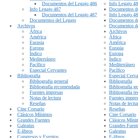
Documentos del Legajo 486
Info Legajo 4
Info Legajo 487
Documentos de
Documentos del Legajo 487
Info Legajo 4
Documentos del Legajo
Documentos de
Archivos
Documentos de
África
Archivos
América
África
Eurasia
América
Europa
Eurasia
Índico
Europa
Mediterráneo
Índico
Pacífico
Mediterráneo
Especial Cervantes
Pacífico
Bibliografia
Especial Cerva
Bibliografia general
Bibliografia
Bibliografía recomendada
Bibliografia ge
Fuentes impresas
Bibliografía 
Notas de lectura
Fuentes impre
Reseñas
Notas de lectu
Cine Corsario
Reseñas
Clásicos Mínimos
Cine Corsario
Grandes Fuentes
Clásicos Míni
Galeatus
Grandes Fuent
E-libros
Galeatus
Congresos y Eventos
E-libros