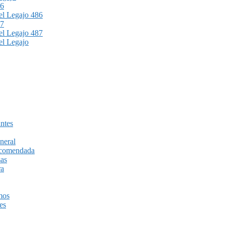
86
l Legajo 486
87
l Legajo 487
l Legajo
ntes
neral
recomendada
sas
ra
mos
es