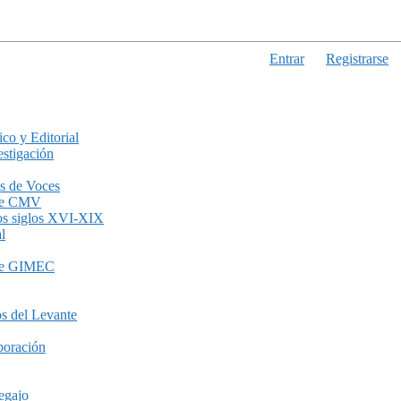
Entrar
Registrarse
ico y Editorial
stigación
s de Voces
de CMV
los siglos XVI-XIX
l
de GIMEC
s del Levante
boración
egajo