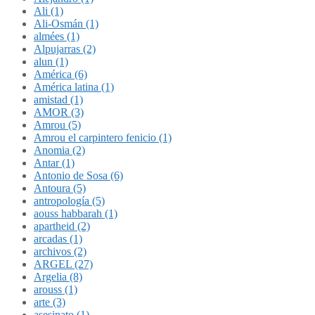
Ali (1)
Ali-Osmán (1)
almées (1)
Alpujarras (2)
alun (1)
América (6)
América latina (1)
amistad (1)
AMOR (3)
Amrou (5)
Amrou el carpintero fenicio (1)
Anomia (2)
Antar (1)
Antonio de Sosa (6)
Antoura (5)
antropología (5)
aouss habbarah (1)
apartheid (2)
arcadas (1)
archivos (2)
ARGEL (27)
Argelia (8)
arouss (1)
arte (3)
asesinato (1)