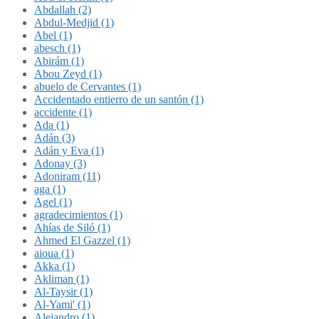
Abdallah (2)
Abdul-Medjid (1)
Abel (1)
abesch (1)
Abirám (1)
Abou Zeyd (1)
abuelo de Cervantes (1)
Accidentado entierro de un santón (1)
accidente (1)
Ada (1)
Adán (3)
Adán y Eva (1)
Adonay (3)
Adoniram (11)
aga (1)
Agel (1)
agradecimientos (1)
Ahías de Siló (1)
Ahmed El Gazzel (1)
aioua (1)
Akka (1)
Akliman (1)
Al-Taysir (1)
Al-Yami' (1)
Alejandro (1)