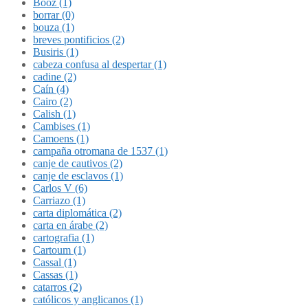
Booz (1)
borrar (0)
bouza (1)
breves pontificios (2)
Busiris (1)
cabeza confusa al despertar (1)
cadine (2)
Caín (4)
Cairo (2)
Calish (1)
Cambises (1)
Camoens (1)
campaña otromana de 1537 (1)
canje de cautivos (2)
canje de esclavos (1)
Carlos V (6)
Carriazo (1)
carta diplomática (2)
carta en árabe (2)
cartografia (1)
Cartoum (1)
Cassal (1)
Cassas (1)
catarros (2)
católicos y anglicanos (1)