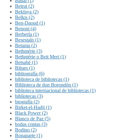
Battal (1)
Beirut (2)
Bekfaya (2)
Belkis (2)
Ben-Daoud (1)
Benoni (4)
Berbería (1)
Besestaín (1)
Betania (2)
Bethmérie (3)
Bethmérie o Beit Meri (1)
Betsabé (1)
Bibars (1)
bibliografía (6)
biblioteca de bibliotecas (1)
Biblioteca de don Borondón (1)
biblioteca internacional de bibliotecas (1)
bibliotecas (3)
biografía (2)
Birket-el-Hadji (1)
Black Power (2)
Blanco de Paz (5)
bodas coptas (3)
Bodino (2)
Bonaparte (1)