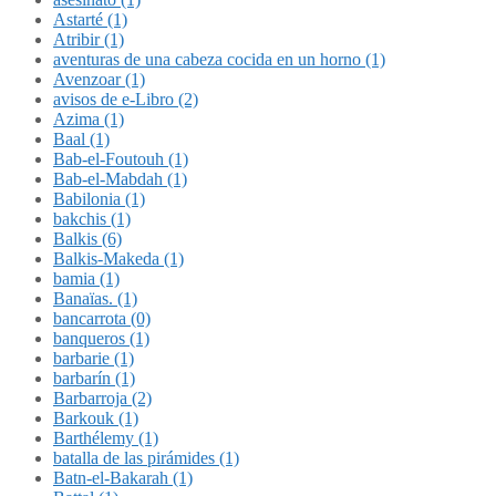
Astarté (1)
Atribir (1)
aventuras de una cabeza cocida en un horno (1)
Avenzoar (1)
avisos de e-Libro (2)
Azima (1)
Baal (1)
Bab-el-Foutouh (1)
Bab-el-Mabdah (1)
Babilonia (1)
bakchis (1)
Balkis (6)
Balkis-Makeda (1)
bamia (1)
Banaïas. (1)
bancarrota (0)
banqueros (1)
barbarie (1)
barbarín (1)
Barbarroja (2)
Barkouk (1)
Barthélemy (1)
batalla de las pirámides (1)
Batn-el-Bakarah (1)