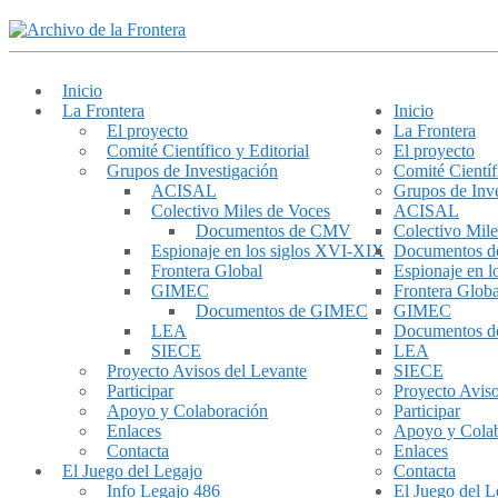
Inicio
La Frontera
Inicio
El proyecto
La Frontera
Comité Científico y Editorial
El proyecto
Grupos de Investigación
Comité Científ
ACISAL
Grupos de Inve
Colectivo Miles de Voces
ACISAL
Documentos de CMV
Colectivo Mile
Espionaje en los siglos XVI-XIX
Documentos 
Frontera Global
Espionaje en 
GIMEC
Frontera Globa
Documentos de GIMEC
GIMEC
LEA
Documentos 
SIECE
LEA
Proyecto Avisos del Levante
SIECE
Participar
Proyecto Aviso
Apoyo y Colaboración
Participar
Enlaces
Apoyo y Cola
Contacta
Enlaces
El Juego del Legajo
Contacta
Info Legajo 486
El Juego del L