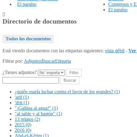
El paraíso
Congresos y E
El paraíso
Directorio de documentos
Todos los documentos
Está viendo documentos con las etiquetas siguientes:
vista débil
-
Ver
Filtrar por:
Adjuntos
Buscar
Etiqueta
¿Tienes adjuntos?
Buscar
¿quién osaría luchar contra el favor de los grandes? (1)
'arif (1)
'ifrit (1)
"¡Gallina al agua!" (1)
"al sable y al bastón" (1)
13 relatos (2)
2015 (0)
2016 (0)
Abd-el-Kérim (1)