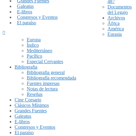
Grandes Fuentes
487
Galeatus
Documentos
E-libros
del Legajo
Congresos y Eventos
Archivos
El paraíso
África
América
Eurasia
Europa
Índico
Mediterráneo
Pacífico
Especial Cervantes
Bibliografia
Bibliografia general
Bibliografía recomendada
Fuentes impresas
Notas de lectura
Reseñas
Cine Corsario
Clásicos Mínimos
Grandes Fuentes
Galeatus
E-libros
Congresos y Eventos
El paraíso