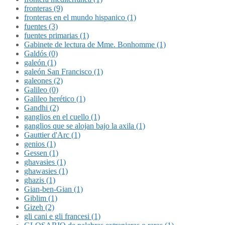
fronteras (9)
fronteras en el mundo hispanico (1)
fuentes (3)
fuentes primarias (1)
Gabinete de lectura de Mme. Bonhomme (1)
Galdós (0)
galeón (1)
galeón San Francisco (1)
galeones (2)
Galileo (0)
Galileo herético (1)
Gandhi (2)
ganglios en el cuello (1)
ganglios que se alojan bajo la axila (1)
Gauttier d'Arc (1)
genios (1)
Gessen (1)
ghavasies (1)
ghawasies (1)
ghazis (1)
Gian-ben-Gian (1)
Giblim (1)
Gizeh (2)
gli cani e gli francesi (1)