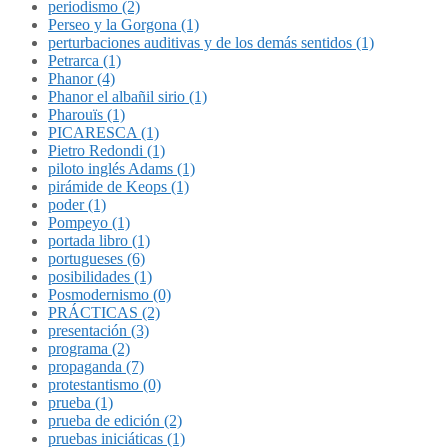
periodismo (2)
Perseo y la Gorgona (1)
perturbaciones auditivas y de los demás sentidos (1)
Petrarca (1)
Phanor (4)
Phanor el albañil sirio (1)
Pharouïs (1)
PICARESCA (1)
Pietro Redondi (1)
piloto inglés Adams (1)
pirámide de Keops (1)
poder (1)
Pompeyo (1)
portada libro (1)
portugueses (6)
posibilidades (1)
Posmodernismo (0)
PRÁCTICAS (2)
presentación (3)
programa (2)
propaganda (7)
protestantismo (0)
prueba (1)
prueba de edición (2)
pruebas iniciáticas (1)