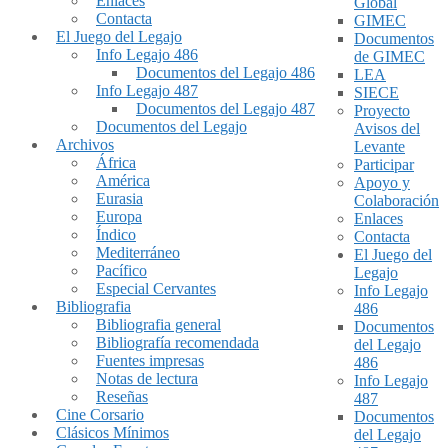
Enlaces
Global
Contacta
GIMEC
El Juego del Legajo
Documentos
Info Legajo 486
de GIMEC
Documentos del Legajo 486
LEA
Info Legajo 487
SIECE
Documentos del Legajo 487
Proyecto
Documentos del Legajo
Avisos del
Archivos
Levante
África
Participar
América
Apoyo y
Eurasia
Colaboración
Europa
Enlaces
Índico
Contacta
Mediterráneo
El Juego del
Pacífico
Legajo
Especial Cervantes
Info Legajo
Bibliografia
486
Bibliografia general
Documentos
Bibliografía recomendada
del Legajo
Fuentes impresas
486
Notas de lectura
Info Legajo
Reseñas
487
Cine Corsario
Documentos
Clásicos Mínimos
del Legajo