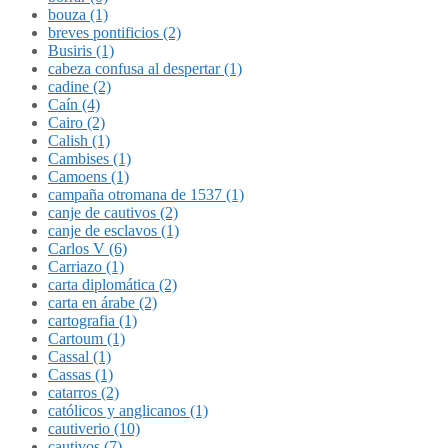
bouza (1)
breves pontificios (2)
Busiris (1)
cabeza confusa al despertar (1)
cadine (2)
Caín (4)
Cairo (2)
Calish (1)
Cambises (1)
Camoens (1)
campaña otromana de 1537 (1)
canje de cautivos (2)
canje de esclavos (1)
Carlos V (6)
Carriazo (1)
carta diplomática (2)
carta en árabe (2)
cartografia (1)
Cartoum (1)
Cassal (1)
Cassas (1)
catarros (2)
católicos y anglicanos (1)
cautiverio (10)
cautivos (7)