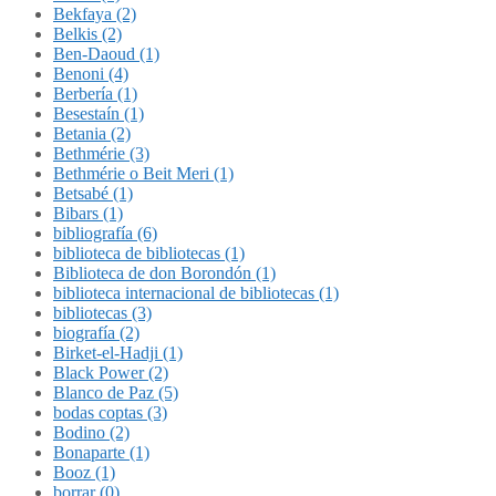
Bekfaya (2)
Belkis (2)
Ben-Daoud (1)
Benoni (4)
Berbería (1)
Besestaín (1)
Betania (2)
Bethmérie (3)
Bethmérie o Beit Meri (1)
Betsabé (1)
Bibars (1)
bibliografía (6)
biblioteca de bibliotecas (1)
Biblioteca de don Borondón (1)
biblioteca internacional de bibliotecas (1)
bibliotecas (3)
biografía (2)
Birket-el-Hadji (1)
Black Power (2)
Blanco de Paz (5)
bodas coptas (3)
Bodino (2)
Bonaparte (1)
Booz (1)
borrar (0)