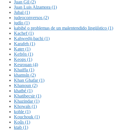
Juan Gil (2)
Juan Luis Alzamora (1)
Jubal (1)
judeoconversos (2)
judío (1)
kabibé o problemas de un malentendido lingüístico (1)
Kachef (1)
Kahwedji-bachi (1)
Karafeh (1)
Kater (1)
Kefrén (1)
Keops (1)
Kesrouan (4)
Khaiffa (1)
khamsín (2)
Khan Ghafar (1)
Khanoun (2)
khatbé (1)
Khatibecsir (1)
Khazindar (1)
Khowals (1)
kohle (1)
Kouchouk (1)
Koûs (1)
ktab (1)