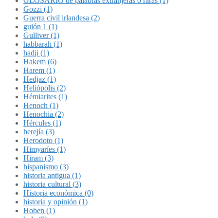
GLOSARIO de palabras extranjeras o raras (1)
Gozzi (1)
Guerra civil irlandesa (2)
guión 1 (1)
Gulliver (1)
habbarah (1)
hadji (1)
Hakem (6)
Harem (1)
Hedjaz (1)
Heliópolis (2)
Hémiarites (1)
Henoch (1)
Henochia (2)
Hércules (1)
herejía (3)
Herodoto (1)
Himyaríes (1)
Hiram (3)
hispanismo (3)
historia antigua (1)
historia cultural (3)
Historia económica (0)
historia y opinión (1)
Hoben (1)