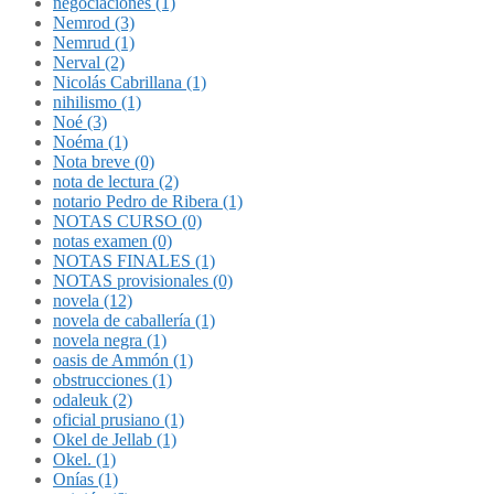
negociaciones (1)
Nemrod (3)
Nemrud (1)
Nerval (2)
Nicolás Cabrillana (1)
nihilismo (1)
Noé (3)
Noéma (1)
Nota breve (0)
nota de lectura (2)
notario Pedro de Ribera (1)
NOTAS CURSO (0)
notas examen (0)
NOTAS FINALES (1)
NOTAS provisionales (0)
novela (12)
novela de caballería (1)
novela negra (1)
oasis de Ammón (1)
obstrucciones (1)
odaleuk (2)
oficial prusiano (1)
Okel de Jellab (1)
Okel. (1)
Onías (1)