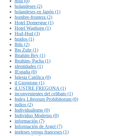
hola (0)
holandeses (2)
holandeses en Japón (1)
hombre-frontera (2)
Hotel Domergue (1)
Hotel Waghorn (1)
Hud-Hud (3)
huidos (1)
Iblís (2)
Ibn Zuhr (1)
Ibrahim Bey (1)
Ibrahim- Pacha (1)
identidades (1)
IEspaña (0)
Iglesia Católica (0)
il Giorgione (1)
iLUSTRE FREGONA (1)
inconvenientes del celibato (1)
Index Librorum Prohibitorum (0)
indios (2)
Individualismo (0)
Individuo Moderno (0)
información (7)
Información de Argel (7)
ingleses versus franceses (1)