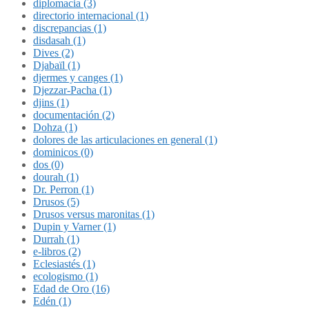
diplomacia (3)
directorio internacional (1)
discrepancias (1)
disdasah (1)
Dives (2)
Djabaïl (1)
djermes y canges (1)
Djezzar-Pacha (1)
djins (1)
documentación (2)
Dohza (1)
dolores de las articulaciones en general (1)
dominicos (0)
dos (0)
dourah (1)
Dr. Perron (1)
Drusos (5)
Drusos versus maronitas (1)
Dupin y Varner (1)
Durrah (1)
e-libros (2)
Eclesiastés (1)
ecologismo (1)
Edad de Oro (16)
Edén (1)