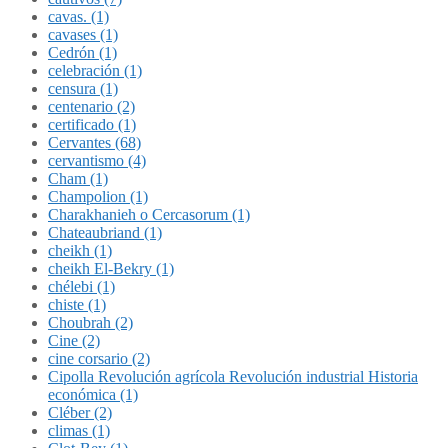
cavas. (1)
cavases (1)
Cedrón (1)
celebración (1)
censura (1)
centenario (2)
certificado (1)
Cervantes (68)
cervantismo (4)
Cham (1)
Champolion (1)
Charakhanieh o Cercasorum (1)
Chateaubriand (1)
cheikh (1)
cheikh El-Bekry (1)
chélebi (1)
chiste (1)
Choubrah (2)
Cine (2)
cine corsario (2)
Cipolla Revolución agrícola Revolución industrial Historia
económica (1)
Cléber (2)
climas (1)