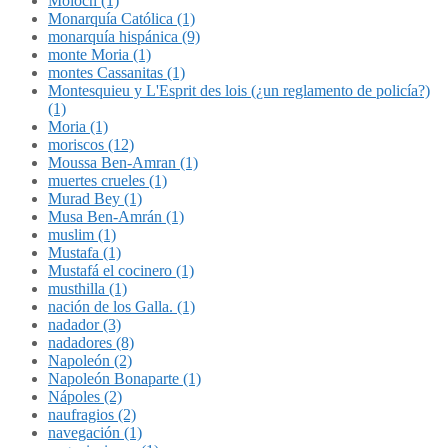
Molóch (1)
Monarquía Católica (1)
monarquía hispánica (9)
monte Moria (1)
montes Cassanitas (1)
Montesquieu y L'Esprit des lois (¿un reglamento de policía?)
(1)
Moria (1)
moriscos (12)
Moussa Ben-Amran (1)
muertes crueles (1)
Murad Bey (1)
Musa Ben-Amrán (1)
muslim (1)
Mustafa (1)
Mustafá el cocinero (1)
musthilla (1)
nación de los Galla. (1)
nadador (3)
nadadores (8)
Napoleón (2)
Napoleón Bonaparte (1)
Nápoles (2)
naufragios (2)
navegación (1)