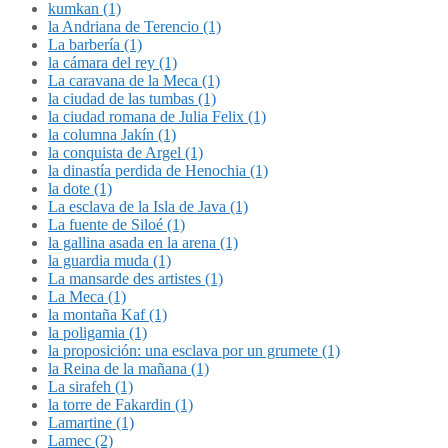
kumkan (1)
la Andriana de Terencio (1)
La barbería (1)
la cámara del rey (1)
La caravana de la Meca (1)
la ciudad de las tumbas (1)
la ciudad romana de Julia Felix (1)
la columna Jakín (1)
la conquista de Argel (1)
la dinastía perdida de Henochia (1)
la dote (1)
La esclava de la Isla de Java (1)
La fuente de Siloé (1)
la gallina asada en la arena (1)
la guardia muda (1)
La mansarde des artistes (1)
La Meca (1)
la montaña Kaf (1)
la poligamia (1)
la proposición: una esclava por un grumete (1)
la Reina de la mañana (1)
La sirafeh (1)
la torre de Fakardin (1)
Lamartine (1)
Lamec (2)