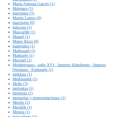
María Antonia Garcés (1)
Mármara (1)
maronitas (5)
Martin Lutero (0)
marxismo (0)
máscara (1)
Mascarille (1)
Mataré (1)
Mateo Rizzi (0)
materiales (1)
Mathusaël (1)
Matttarée (1)
Maviaël (2)
Mediterraneo - siglo XVI - Imperio Habsburgo - Imperio
Otomano - Espionaje (1)
mekkias (1)
Melkisedek (1)
Mello (3)
meloukia (1)
memoria (2)
memorias y representaciones (1)
Menfis (2)
Menilék (1)
Menou (1)
mercaderes (4)