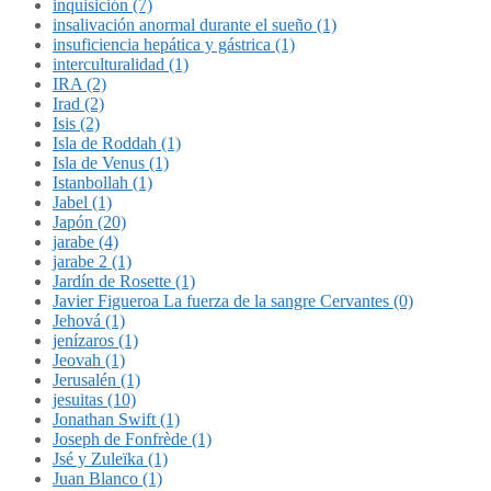
inquisición (7)
insalivación anormal durante el sueño (1)
insuficiencia hepática y gástrica (1)
interculturalidad (1)
IRA (2)
Irad (2)
Isis (2)
Isla de Roddah (1)
Isla de Venus (1)
Istanbollah (1)
Jabel (1)
Japón (20)
jarabe (4)
jarabe 2 (1)
Jardín de Rosette (1)
Javier Figueroa La fuerza de la sangre Cervantes (0)
Jehová (1)
jenízaros (1)
Jeovah (1)
Jerusalén (1)
jesuitas (10)
Jonathan Swift (1)
Joseph de Fonfrède (1)
Jsé y Zuleïka (1)
Juan Blanco (1)