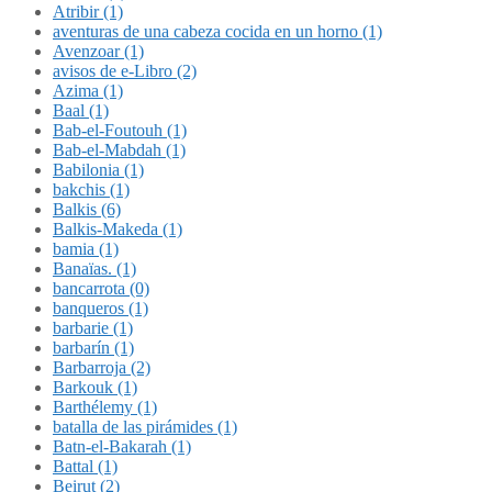
Atribir (1)
aventuras de una cabeza cocida en un horno (1)
Avenzoar (1)
avisos de e-Libro (2)
Azima (1)
Baal (1)
Bab-el-Foutouh (1)
Bab-el-Mabdah (1)
Babilonia (1)
bakchis (1)
Balkis (6)
Balkis-Makeda (1)
bamia (1)
Banaïas. (1)
bancarrota (0)
banqueros (1)
barbarie (1)
barbarín (1)
Barbarroja (2)
Barkouk (1)
Barthélemy (1)
batalla de las pirámides (1)
Batn-el-Bakarah (1)
Battal (1)
Beirut (2)