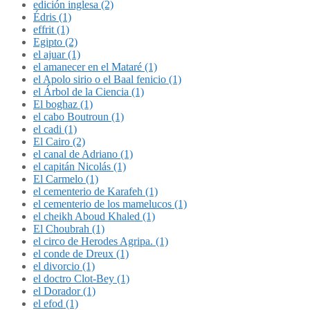
edición inglesa (2)
Édris (1)
effrit (1)
Egipto (2)
el ajuar (1)
el amanecer en el Mataré (1)
el Apolo sirio o el Baal fenicio (1)
el Árbol de la Ciencia (1)
El boghaz (1)
el cabo Boutroun (1)
el cadi (1)
El Cairo (2)
el canal de Adriano (1)
el capitán Nicolás (1)
El Carmelo (1)
el cementerio de Karafeh (1)
el cementerio de los mamelucos (1)
el cheikh Aboud Khaled (1)
El Choubrah (1)
el circo de Herodes Agripa. (1)
el conde de Dreux (1)
el divorcio (1)
el doctro Clot-Bey (1)
el Dorador (1)
el efod (1)