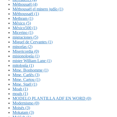
Méthousaël (4)
Méthousaël el minero judío (1)
Méthoussaël (1)
Methram (1)
México (5)
México500 (1)
Micerino (1)
migraciones (5)
Miguel de Cervantes (1)
minorías (2)
Misericordia (0)
misionología (1)
mister William Lane (1)
mitología (1)
Mme. Bonhomme (1)
Mme. Carlès (3)
Mme. Cartou (1)
Mme. Staël (1)
Moab (1)
moals (1)
MODELO PLANTILLA ADF EN WORD (0)
Modernismo (0)
Moisés (3)
Mokatam (3)