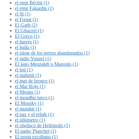
el emir Béchir (1)
el emir Fakardin (1)
el fil (1)
el Fostat (1)
El Garb (2)
El Ghazzel (1)
El Greco (1)
el harem (1)
el hulla (1)
el islote de los perros abandonados (1)
el judío Yousef (1)
El lago Menzaleh o Mareotis (1)
el loti (1)
el mahmil (1)
el mar de bronce (1)
el Mar Rojo (1)
el Mesías (1)
el moudhir turco (1)
El Mousky (1)
el mutahir (1)
el naz y el rebab (1)
el nilómetro (1)
el obelisco de Heliópolis (1)
El padre Planchet (1)
El poeta escribano (1)