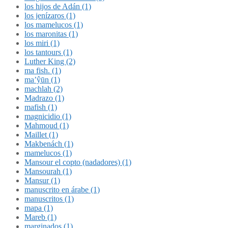
los hijos de Adán (1)
los jenízaros (1)
los mamelucos (1)
los maronitas (1)
los miri (1)
los tantours (1)
Luther King (2)
ma fish. (1)
ma’ŷūn (1)
machlah (2)
Madrazo (1)
mafish (1)
magnicidio (1)
Mahmoud (1)
Maillet (1)
Makbenách (1)
mamelucos (1)
Mansour el copto (nadadores) (1)
Mansourah (1)
Mansur (1)
manuscrito en árabe (1)
manuscritos (1)
mapa (1)
Mareb (1)
marginados (1)