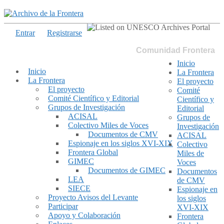
Entrar
Registrarse
Comunidad Frontera
Inicio
Inicio
La Frontera
La Frontera
El proyecto
El proyecto
Comité
Comité Científico y Editorial
Científico y
Grupos de Investigación
Editorial
ACISAL
Grupos de
Colectivo Miles de Voces
Investigación
Documentos de CMV
ACISAL
Espionaje en los siglos XVI-XIX
Colectivo
Frontera Global
Miles de
GIMEC
Voces
Documentos de GIMEC
Documentos
LEA
de CMV
SIECE
Espionaje en
Proyecto Avisos del Levante
los siglos
Participar
XVI-XIX
Apoyo y Colaboración
Frontera