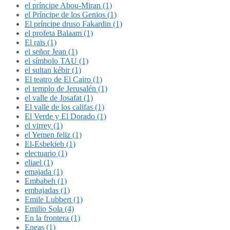
el príncipe Abou-Miran (1)
el Príncipe de los Genios (1)
El príncipe druso Fakardin (1)
el profeta Balaam (1)
El raïs (1)
el señor Jean (1)
el símbolo TAU (1)
el sultan kébir (1)
El teatro de El Cairo (1)
el templo de Jerusalén (1)
el valle de Josafat (1)
El valle de los califas (1)
El Verde y El Dorado (1)
el virrey (1)
el Yemen feliz (1)
El-Esbekieh (1)
electuario (1)
eliael (1)
emajada (1)
Embabeh (1)
embajadas (1)
Emile Lubbert (1)
Emilio Sola (4)
En la frontera (1)
Eneas (1)