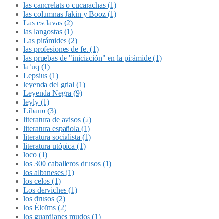
las cancrelats o cucarachas (1)
las columnas Jakin y Booz (1)
Las esclavas (2)
las langostas (1)
Las pirámides (2)
las profesiones de fe. (1)
las pruebas de "iniciación" en la pirámide (1)
laʿūq (1)
Lepsius (1)
leyenda del grial (1)
Leyenda Negra (9)
leyly (1)
Líbano (3)
literatura de avisos (2)
literatura española (1)
literatura socialista (1)
literatura utópica (1)
loco (1)
los 300 caballeros drusos (1)
los albaneses (1)
los celos (1)
Los derviches (1)
los drusos (2)
los Éloïms (2)
los guardianes mudos (1)