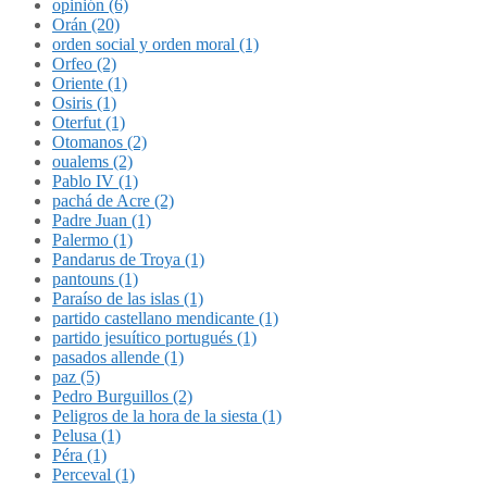
opinión (6)
Orán (20)
orden social y orden moral (1)
Orfeo (2)
Oriente (1)
Osiris (1)
Oterfut (1)
Otomanos (2)
oualems (2)
Pablo IV (1)
pachá de Acre (2)
Padre Juan (1)
Palermo (1)
Pandarus de Troya (1)
pantouns (1)
Paraíso de las islas (1)
partido castellano mendicante (1)
partido jesuítico portugués (1)
pasados allende (1)
paz (5)
Pedro Burguillos (2)
Peligros de la hora de la siesta (1)
Pelusa (1)
Péra (1)
Perceval (1)