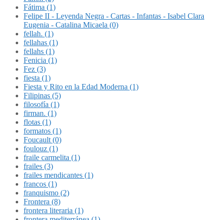
Fátima (1)
Felipe II - Leyenda Negra - Cartas - Infantas - Isabel Clara
Eugenia - Catalina Micaela (0)
fellah. (1)
fellahas (1)
fellahs (1)
Fenicia (1)
Fez (3)
fiesta (1)
Fiesta y Rito en la Edad Moderna (1)
Filipinas (5)
filosofía (1)
firman. (1)
flotas (1)
formatos (1)
Foucault (0)
foulouz (1)
fraile carmelita (1)
frailes (3)
frailes mendicantes (1)
francos (1)
franquismo (2)
Frontera (8)
frontera literaria (1)
frontera mediterránea (1)