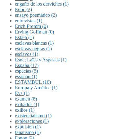
engaño de los derviches (1)
Enoc (2)
ensayo poemático (2)
entrevistas (1)
Erich Fromm (0)
Erving Goffman (0)
Esbeh (1)
esclavas blancas (1)
esclavas negras (1)
esclavos (1)
Esna; Laïas y Aspasias (1)
España (17)
especias (5)
essouad (1)
ESTAMBUL (10)
Europa y América (1)
Eva (1)
examen (8)
exiliados (1)
exilios (1)
existencialismo (1)
exploraciones (1)
expulsión (1)
fanatismo (1)
Fanon (2)