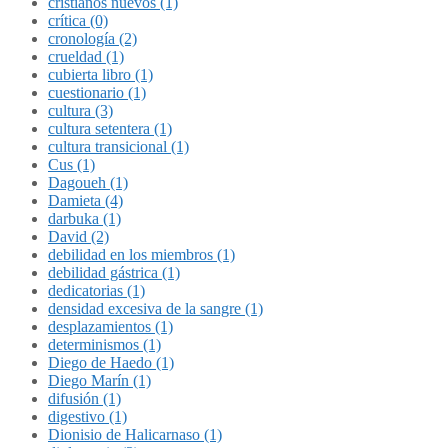
cristianos nuevos (1)
crítica (0)
cronología (2)
crueldad (1)
cubierta libro (1)
cuestionario (1)
cultura (3)
cultura setentera (1)
cultura transicional (1)
Cus (1)
Dagoueh (1)
Damieta (4)
darbuka (1)
David (2)
debilidad en los miembros (1)
debilidad gástrica (1)
dedicatorias (1)
densidad excesiva de la sangre (1)
desplazamientos (1)
determinismos (1)
Diego de Haedo (1)
Diego Marín (1)
difusión (1)
digestivo (1)
Dionisio de Halicarnaso (1)