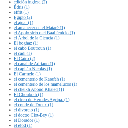
edición inglesa (2)
Édris (1)
effrit (1)
Egipto (2)
el ajuar (1)
el amanecer en el Mataré (1)
el Apolo sirio o el Baal fenicio (1)
el Árbol de la Ciencia (1)
El boghaz (1)
el cabo Boutroun (1)
el cadi (1)
El Cairo (2)
el canal de Adriano (1)
el capitán Nicolás (1)
El Carmelo (1)
el cementerio de Karafeh (1)
el cementerio de los mamelucos (1)
el cheikh Aboud Khaled (1)
El Choubrah (1)
el circo de Herodes Agripa. (1)
el conde de Dreux (1)
el divorcio (1)
el doctro Clot-Bey (1)
el Dorador (1)
el efod (1)