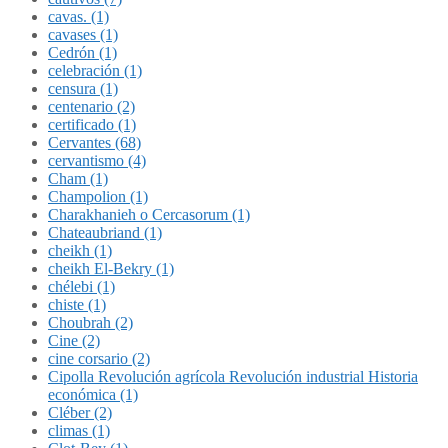
cavas. (1)
cavases (1)
Cedrón (1)
celebración (1)
censura (1)
centenario (2)
certificado (1)
Cervantes (68)
cervantismo (4)
Cham (1)
Champolion (1)
Charakhanieh o Cercasorum (1)
Chateaubriand (1)
cheikh (1)
cheikh El-Bekry (1)
chélebi (1)
chiste (1)
Choubrah (2)
Cine (2)
cine corsario (2)
Cipolla Revolución agrícola Revolución industrial Historia
económica (1)
Cléber (2)
climas (1)