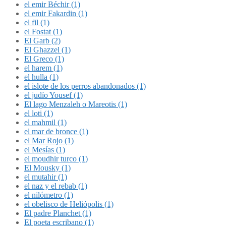
el emir Béchir (1)
el emir Fakardin (1)
el fil (1)
el Fostat (1)
El Garb (2)
El Ghazzel (1)
El Greco (1)
el harem (1)
el hulla (1)
el islote de los perros abandonados (1)
el judío Yousef (1)
El lago Menzaleh o Mareotis (1)
el loti (1)
el mahmil (1)
el mar de bronce (1)
el Mar Rojo (1)
el Mesías (1)
el moudhir turco (1)
El Mousky (1)
el mutahir (1)
el naz y el rebab (1)
el nilómetro (1)
el obelisco de Heliópolis (1)
El padre Planchet (1)
El poeta escribano (1)