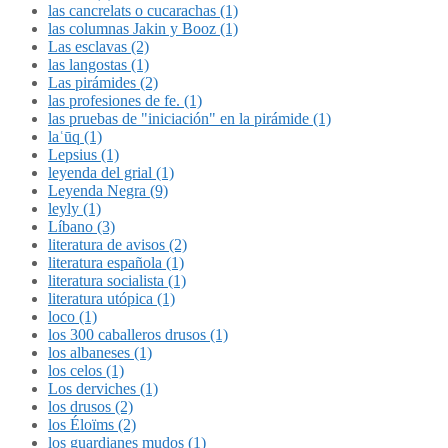
las cancrelats o cucarachas (1)
las columnas Jakin y Booz (1)
Las esclavas (2)
las langostas (1)
Las pirámides (2)
las profesiones de fe. (1)
las pruebas de "iniciación" en la pirámide (1)
laʿūq (1)
Lepsius (1)
leyenda del grial (1)
Leyenda Negra (9)
leyly (1)
Líbano (3)
literatura de avisos (2)
literatura española (1)
literatura socialista (1)
literatura utópica (1)
loco (1)
los 300 caballeros drusos (1)
los albaneses (1)
los celos (1)
Los derviches (1)
los drusos (2)
los Éloïms (2)
los guardianes mudos (1)