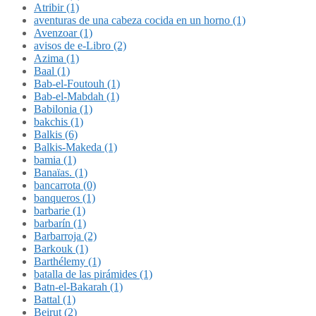
Atribir (1)
aventuras de una cabeza cocida en un horno (1)
Avenzoar (1)
avisos de e-Libro (2)
Azima (1)
Baal (1)
Bab-el-Foutouh (1)
Bab-el-Mabdah (1)
Babilonia (1)
bakchis (1)
Balkis (6)
Balkis-Makeda (1)
bamia (1)
Banaïas. (1)
bancarrota (0)
banqueros (1)
barbarie (1)
barbarín (1)
Barbarroja (2)
Barkouk (1)
Barthélemy (1)
batalla de las pirámides (1)
Batn-el-Bakarah (1)
Battal (1)
Beirut (2)