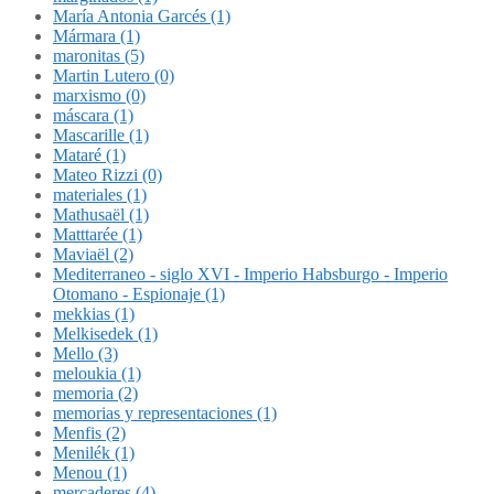
María Antonia Garcés (1)
Mármara (1)
maronitas (5)
Martin Lutero (0)
marxismo (0)
máscara (1)
Mascarille (1)
Mataré (1)
Mateo Rizzi (0)
materiales (1)
Mathusaël (1)
Matttarée (1)
Maviaël (2)
Mediterraneo - siglo XVI - Imperio Habsburgo - Imperio
Otomano - Espionaje (1)
mekkias (1)
Melkisedek (1)
Mello (3)
meloukia (1)
memoria (2)
memorias y representaciones (1)
Menfis (2)
Menilék (1)
Menou (1)
mercaderes (4)