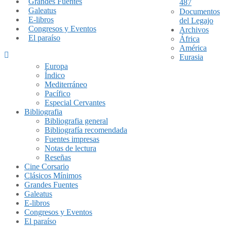
Grandes Fuentes
487
Galeatus
Documentos
E-libros
del Legajo
Congresos y Eventos
Archivos
El paraíso
África
América
Eurasia
Europa
Índico
Mediterráneo
Pacífico
Especial Cervantes
Bibliografia
Bibliografia general
Bibliografía recomendada
Fuentes impresas
Notas de lectura
Reseñas
Cine Corsario
Clásicos Mínimos
Grandes Fuentes
Galeatus
E-libros
Congresos y Eventos
El paraíso