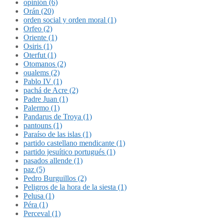
opinión (6)
Orán (20)
orden social y orden moral (1)
Orfeo (2)
Oriente (1)
Osiris (1)
Oterfut (1)
Otomanos (2)
oualems (2)
Pablo IV (1)
pachá de Acre (2)
Padre Juan (1)
Palermo (1)
Pandarus de Troya (1)
pantouns (1)
Paraíso de las islas (1)
partido castellano mendicante (1)
partido jesuítico portugués (1)
pasados allende (1)
paz (5)
Pedro Burguillos (2)
Peligros de la hora de la siesta (1)
Pelusa (1)
Péra (1)
Perceval (1)