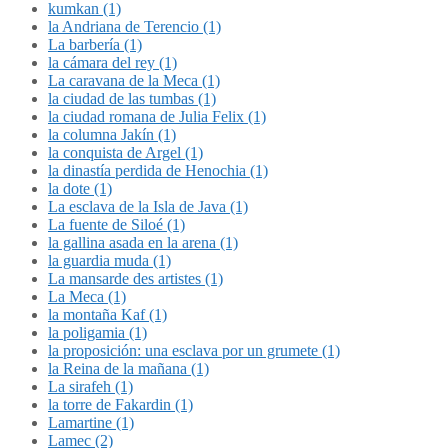
kumkan (1)
la Andriana de Terencio (1)
La barbería (1)
la cámara del rey (1)
La caravana de la Meca (1)
la ciudad de las tumbas (1)
la ciudad romana de Julia Felix (1)
la columna Jakín (1)
la conquista de Argel (1)
la dinastía perdida de Henochia (1)
la dote (1)
La esclava de la Isla de Java (1)
La fuente de Siloé (1)
la gallina asada en la arena (1)
la guardia muda (1)
La mansarde des artistes (1)
La Meca (1)
la montaña Kaf (1)
la poligamia (1)
la proposición: una esclava por un grumete (1)
la Reina de la mañana (1)
La sirafeh (1)
la torre de Fakardin (1)
Lamartine (1)
Lamec (2)