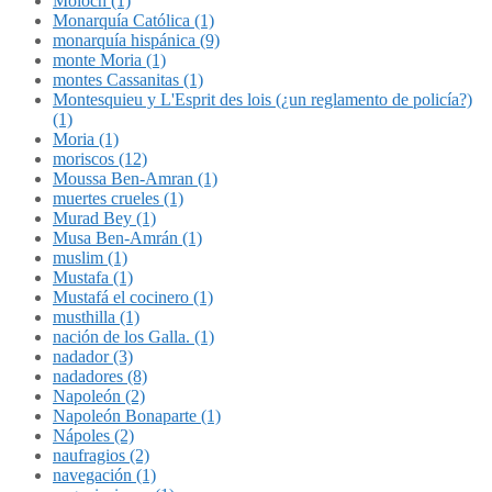
Molóch (1)
Monarquía Católica (1)
monarquía hispánica (9)
monte Moria (1)
montes Cassanitas (1)
Montesquieu y L'Esprit des lois (¿un reglamento de policía?)
(1)
Moria (1)
moriscos (12)
Moussa Ben-Amran (1)
muertes crueles (1)
Murad Bey (1)
Musa Ben-Amrán (1)
muslim (1)
Mustafa (1)
Mustafá el cocinero (1)
musthilla (1)
nación de los Galla. (1)
nadador (3)
nadadores (8)
Napoleón (2)
Napoleón Bonaparte (1)
Nápoles (2)
naufragios (2)
navegación (1)