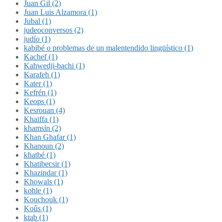
Juan Gil (2)
Juan Luis Alzamora (1)
Jubal (1)
judeoconversos (2)
judío (1)
kabibé o problemas de un malentendido lingüístico (1)
Kachef (1)
Kahwedji-bachi (1)
Karafeh (1)
Kater (1)
Kefrén (1)
Keops (1)
Kesrouan (4)
Khaiffa (1)
khamsín (2)
Khan Ghafar (1)
Khanoun (2)
khatbé (1)
Khatibecsir (1)
Khazindar (1)
Khowals (1)
kohle (1)
Kouchouk (1)
Koûs (1)
ktab (1)