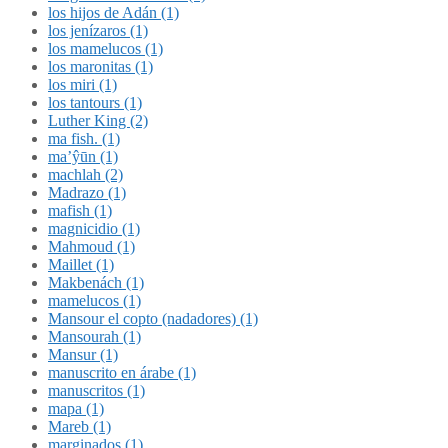
los hijos de Adán (1)
los jenízaros (1)
los mamelucos (1)
los maronitas (1)
los miri (1)
los tantours (1)
Luther King (2)
ma fish. (1)
ma’ŷūn (1)
machlah (2)
Madrazo (1)
mafish (1)
magnicidio (1)
Mahmoud (1)
Maillet (1)
Makbenách (1)
mamelucos (1)
Mansour el copto (nadadores) (1)
Mansourah (1)
Mansur (1)
manuscrito en árabe (1)
manuscritos (1)
mapa (1)
Mareb (1)
marginados (1)