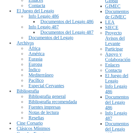
Enlaces
Global
Contacta
GIMEC
El Juego del Legajo
Documentos
Info Legajo 486
de GIMEC
Documentos del Legajo 486
LEA
Info Legajo 487
SIECE
Documentos del Legajo 487
Proyecto
Documentos del Legajo
Avisos del
Archivos
Levante
África
Participar
América
Apoyo y
Eurasia
Colaboración
Europa
Enlaces
Índico
Contacta
Mediterráneo
El Juego del
Pacífico
Legajo
Especial Cervantes
Info Legajo
Bibliografia
486
Bibliografia general
Documentos
Bibliografía recomendada
del Legajo
Fuentes impresas
486
Notas de lectura
Info Legajo
Reseñas
487
Cine Corsario
Documentos
Clásicos Mínimos
del Legajo