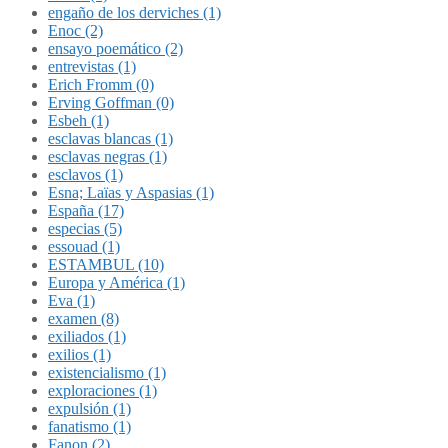
engaño de los derviches (1)
Enoc (2)
ensayo poemático (2)
entrevistas (1)
Erich Fromm (0)
Erving Goffman (0)
Esbeh (1)
esclavas blancas (1)
esclavas negras (1)
esclavos (1)
Esna; Laïas y Aspasias (1)
España (17)
especias (5)
essouad (1)
ESTAMBUL (10)
Europa y América (1)
Eva (1)
examen (8)
exiliados (1)
exilios (1)
existencialismo (1)
exploraciones (1)
expulsión (1)
fanatismo (1)
Fanon (2)