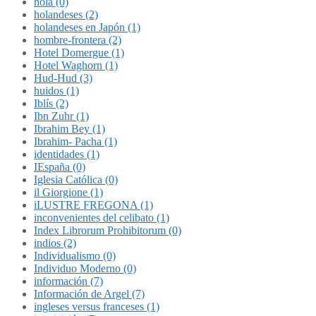
hola (0)
holandeses (2)
holandeses en Japón (1)
hombre-frontera (2)
Hotel Domergue (1)
Hotel Waghorn (1)
Hud-Hud (3)
huidos (1)
Iblís (2)
Ibn Zuhr (1)
Ibrahim Bey (1)
Ibrahim- Pacha (1)
identidades (1)
IEspaña (0)
Iglesia Católica (0)
il Giorgione (1)
iLUSTRE FREGONA (1)
inconvenientes del celibato (1)
Index Librorum Prohibitorum (0)
indios (2)
Individualismo (0)
Individuo Moderno (0)
información (7)
Información de Argel (7)
ingleses versus franceses (1)