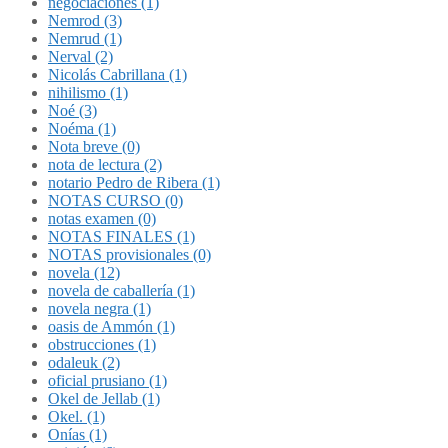
negociaciones (1)
Nemrod (3)
Nemrud (1)
Nerval (2)
Nicolás Cabrillana (1)
nihilismo (1)
Noé (3)
Noéma (1)
Nota breve (0)
nota de lectura (2)
notario Pedro de Ribera (1)
NOTAS CURSO (0)
notas examen (0)
NOTAS FINALES (1)
NOTAS provisionales (0)
novela (12)
novela de caballería (1)
novela negra (1)
oasis de Ammón (1)
obstrucciones (1)
odaleuk (2)
oficial prusiano (1)
Okel de Jellab (1)
Okel. (1)
Onías (1)