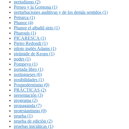
periodismo (2)
Perseo y la Gorgona (1)
perturbaciones auditivas y de los demás sentidos (1)
Petrarca (1)
Phanor (4)
Phanor el albañil sirio (1)
Pharouïs (1)
PICARESCA (1)
Pietro Redondi (1)
piloto inglés Adams (1)
pirámide de Keops (1)
poder (1)
Pompeyo (1)
portada libro (1)
portugueses (6)
posibilidades (1)
Posmodernismo (0)
PRÁCTICAS (2)
presentación (3)
programa (2)
propaganda (7)
protestantismo (0)
prueba (1)
prueba de edición (2)
pruebas iniciáticas (1)