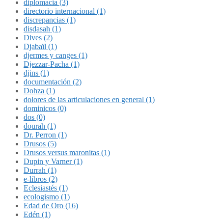
diplomacia (3)
directorio internacional (1)
discrepancias (1)
disdasah (1)
Dives (2)
Djabaïl (1)
djermes y canges (1)
Djezzar-Pacha (1)
djins (1)
documentación (2)
Dohza (1)
dolores de las articulaciones en general (1)
dominicos (0)
dos (0)
dourah (1)
Dr. Perron (1)
Drusos (5)
Drusos versus maronitas (1)
Dupin y Varner (1)
Durrah (1)
e-libros (2)
Eclesiastés (1)
ecologismo (1)
Edad de Oro (16)
Edén (1)