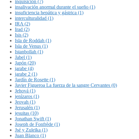
inquisición (7)
insalivación anormal durante el sueño (1)
insuficiencia hepática y gástrica (1)
interculturalidad (1)
IRA (2)
Irad (2)
Isis (2)
Isla de Roddah (1)
Isla de Venus (1)
Istanbollah (1)
Jabel (1)
Japón (20)
jarabe (4)
jarabe 2 (1)
Jardín de Rosette (1)
Javier Figueroa La fuerza de la sangre Cervantes (0)
Jehová (1)
jenízaros (1)
Jeovah (1)
Jerusalén (1)
jesuitas (10)
Jonathan Swift (1)
Joseph de Fonfrède (1)
Jsé y Zuleïka (1)
Juan Blanco (1)