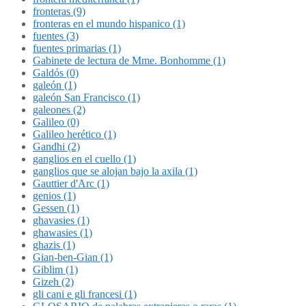
fronteras (9)
fronteras en el mundo hispanico (1)
fuentes (3)
fuentes primarias (1)
Gabinete de lectura de Mme. Bonhomme (1)
Galdós (0)
galeón (1)
galeón San Francisco (1)
galeones (2)
Galileo (0)
Galileo herético (1)
Gandhi (2)
ganglios en el cuello (1)
ganglios que se alojan bajo la axila (1)
Gauttier d'Arc (1)
genios (1)
Gessen (1)
ghavasies (1)
ghawasies (1)
ghazis (1)
Gian-ben-Gian (1)
Giblim (1)
Gizeh (2)
gli cani e gli francesi (1)