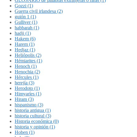
GLOSARIO de palabras extranjeras o raras (1)
Gozzi (1)
Guerra civil irlandesa (2)
guión 1 (1)
Gulliver (1)
habbarah (1)
hadji (1)
Hakem (6)
Harem (1)
Hedjaz (1)
Heliópolis (2)
Hémiarites (1)
Henoch (1)
Henochia (2)
Hércules (1)
herejía (3)
Herodoto (1)
Himyaríes (1)
Hiram (3)
hispanismo (3)
historia antigua (1)
historia cultural (3)
Historia económica (0)
historia y opinión (1)
Hoben (1)