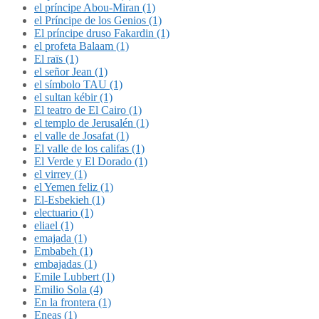
el príncipe Abou-Miran (1)
el Príncipe de los Genios (1)
El príncipe druso Fakardin (1)
el profeta Balaam (1)
El raïs (1)
el señor Jean (1)
el símbolo TAU (1)
el sultan kébir (1)
El teatro de El Cairo (1)
el templo de Jerusalén (1)
el valle de Josafat (1)
El valle de los califas (1)
El Verde y El Dorado (1)
el virrey (1)
el Yemen feliz (1)
El-Esbekieh (1)
electuario (1)
eliael (1)
emajada (1)
Embabeh (1)
embajadas (1)
Emile Lubbert (1)
Emilio Sola (4)
En la frontera (1)
Eneas (1)