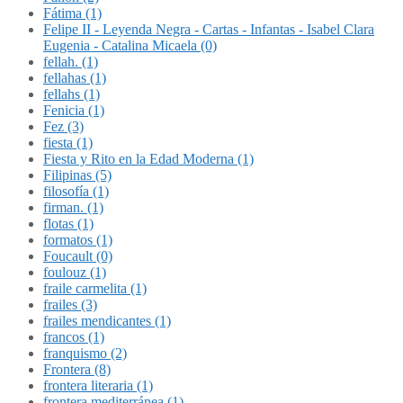
Fátima (1)
Felipe II - Leyenda Negra - Cartas - Infantas - Isabel Clara
Eugenia - Catalina Micaela (0)
fellah. (1)
fellahas (1)
fellahs (1)
Fenicia (1)
Fez (3)
fiesta (1)
Fiesta y Rito en la Edad Moderna (1)
Filipinas (5)
filosofía (1)
firman. (1)
flotas (1)
formatos (1)
Foucault (0)
foulouz (1)
fraile carmelita (1)
frailes (3)
frailes mendicantes (1)
francos (1)
franquismo (2)
Frontera (8)
frontera literaria (1)
frontera mediterránea (1)