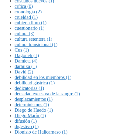
cristianos nuevos (1)
crítica (0)
cronología (2)
crueldad (1)
cubierta libro (1)
cuestionario (1)
cultura (3)
cultura setentera (1)
cultura transicional (1)
Cus (1)
Dagoueh (1)
Damieta (4)
darbuka (1)
David (2)
debilidad en los miembros (1)
debilidad gástrica (1)
dedicatorias (1)
densidad excesiva de la sangre (1)
desplazamientos (1)
determinismos (1)
Diego de Haedo (1)
Diego Marín (1)
difusión (1)
digestivo (1)
Dionisio de Halicarnaso (1)