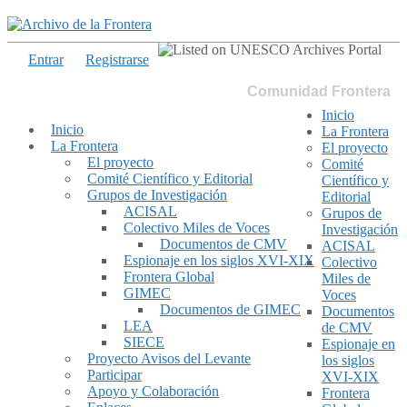
Entrar
Registrarse
Comunidad Frontera
Inicio
Inicio
La Frontera
La Frontera
El proyecto
El proyecto
Comité
Comité Científico y Editorial
Científico y
Grupos de Investigación
Editorial
ACISAL
Grupos de
Colectivo Miles de Voces
Investigación
Documentos de CMV
ACISAL
Espionaje en los siglos XVI-XIX
Colectivo
Frontera Global
Miles de
GIMEC
Voces
Documentos de GIMEC
Documentos
LEA
de CMV
SIECE
Espionaje en
Proyecto Avisos del Levante
los siglos
Participar
XVI-XIX
Apoyo y Colaboración
Frontera