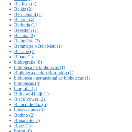
Bekfaya (2)
Belkis (2)
Ben-Daoud (1)
Benoni (4)
Berbería (1)
Besestaín (1)
Betania (2)
Bethmérie (3)
Bethmérie o Beit Meri (1)
Betsabé (1)
Bibars (1)
bibliografía (6)
biblioteca de bibliotecas (1)
Biblioteca de don Borondón (1)
biblioteca internacional de bibliotecas (1)
bibliotecas (3)
biografía (2)
Birket-el-Hadji (1)
Black Power (2)
Blanco de Paz (5)
bodas coptas (3)
Bodino (2)
Bonaparte (1)
Booz (1)
borrar (0)