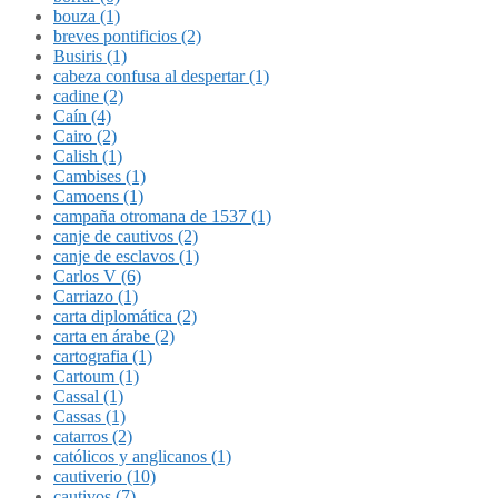
bouza (1)
breves pontificios (2)
Busiris (1)
cabeza confusa al despertar (1)
cadine (2)
Caín (4)
Cairo (2)
Calish (1)
Cambises (1)
Camoens (1)
campaña otromana de 1537 (1)
canje de cautivos (2)
canje de esclavos (1)
Carlos V (6)
Carriazo (1)
carta diplomática (2)
carta en árabe (2)
cartografia (1)
Cartoum (1)
Cassal (1)
Cassas (1)
catarros (2)
católicos y anglicanos (1)
cautiverio (10)
cautivos (7)