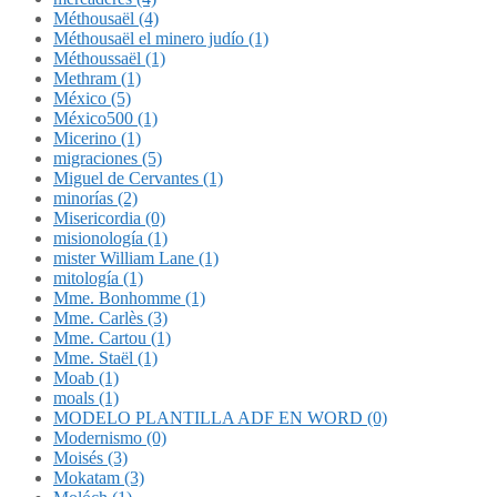
Méthousaël (4)
Méthousaël el minero judío (1)
Méthoussaël (1)
Methram (1)
México (5)
México500 (1)
Micerino (1)
migraciones (5)
Miguel de Cervantes (1)
minorías (2)
Misericordia (0)
misionología (1)
mister William Lane (1)
mitología (1)
Mme. Bonhomme (1)
Mme. Carlès (3)
Mme. Cartou (1)
Mme. Staël (1)
Moab (1)
moals (1)
MODELO PLANTILLA ADF EN WORD (0)
Modernismo (0)
Moisés (3)
Mokatam (3)