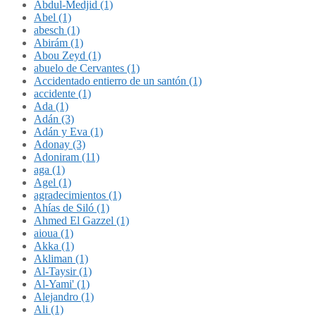
Abdul-Medjid (1)
Abel (1)
abesch (1)
Abirám (1)
Abou Zeyd (1)
abuelo de Cervantes (1)
Accidentado entierro de un santón (1)
accidente (1)
Ada (1)
Adán (3)
Adán y Eva (1)
Adonay (3)
Adoniram (11)
aga (1)
Agel (1)
agradecimientos (1)
Ahías de Siló (1)
Ahmed El Gazzel (1)
aioua (1)
Akka (1)
Akliman (1)
Al-Taysir (1)
Al-Yami' (1)
Alejandro (1)
Ali (1)