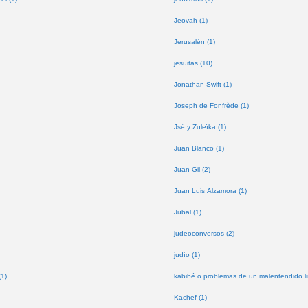
Jeovah (1)
Jerusalén (1)
jesuitas (10)
Jonathan Swift (1)
Joseph de Fonfrède (1)
Jsé y Zuleïka (1)
Juan Blanco (1)
Juan Gil (2)
Juan Luis Alzamora (1)
Jubal (1)
judeoconversos (2)
judío (1)
(1)
kabibé o problemas de un malentendido lin
Kachef (1)