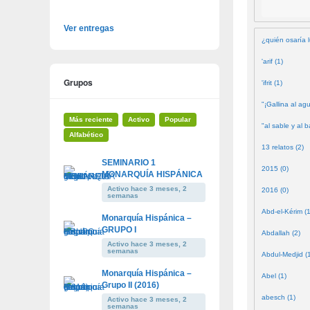
Ver entregas
¿quién osaría l
'arif (1)
Grupos
'ifrit (1)
"¡Gallina al agu
Más reciente
Activo
Popular
"al sable y al b
Alfabético
13 relatos (2)
SEMINARIO 1
2015 (0)
MONARQUÍA HISPÁNICA
Activo hace 3 meses, 2
2016 (0)
semanas
Abd-el-Kérim (1
Monarquía Hispánica –
GRUPO I
Abdallah (2)
Activo hace 3 meses, 2
semanas
Abdul-Medjid (
Monarquía Hispánica –
Abel (1)
Grupo II (2016)
abesch (1)
Activo hace 3 meses, 2
semanas