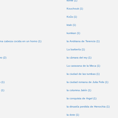
kohle (1)
Kouchouk (1)
Koûs (1)
ktab (1)
kumkan (1)
na cabeza cocida en un horno (1)
la Andriana de Terencio (1)
La barbería (1)
ro (2)
la cámara del rey (1)
La caravana de la Meca (1)
la ciudad de las tumbas (1)
 (1)
la ciudad romana de Julia Felix (1)
 (1)
la columna Jakín (1)
la conquista de Argel (1)
la dinastía perdida de Henochia (1)
la dote (1)