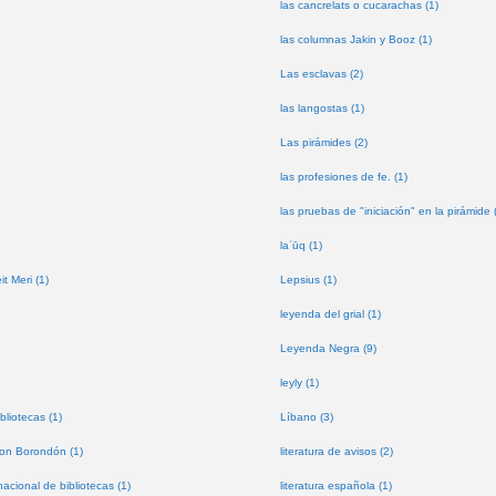
las cancrelats o cucarachas (1)
las columnas Jakin y Booz (1)
Las esclavas (2)
las langostas (1)
Las pirámides (2)
las profesiones de fe. (1)
las pruebas de "iniciación" en la pirámide 
laʿūq (1)
t Meri (1)
Lepsius (1)
leyenda del grial (1)
Leyenda Negra (9)
leyly (1)
bliotecas (1)
Líbano (3)
don Borondón (1)
literatura de avisos (2)
nacional de bibliotecas (1)
literatura española (1)