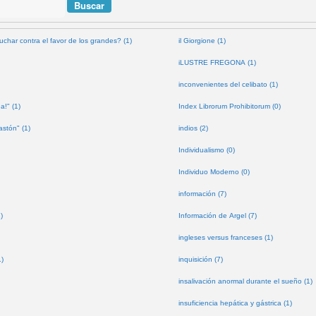
uchar contra el favor de los grandes? (1)
il Giorgione (1)
iLUSTRE FREGONA (1)
inconvenientes del celibato (1)
a!" (1)
Index Librorum Prohibitorum (0)
astón" (1)
indios (2)
Individualismo (0)
Individuo Moderno (0)
información (7)
)
Información de Argel (7)
ingleses versus franceses (1)
1)
inquisición (7)
insalivación anormal durante el sueño (1)
insuficiencia hepática y gástrica (1)