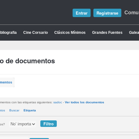
Entrar
Registrarse
Comun
bliografia
Cine Corsario
Clásicos Mínimos
Grandes Fuentes
Galea
io de documentos
umentos
mentos con las etiquetas siguientes:
sadoc
-
Ver todos los documentos
ntos
Buscar
Etiqueta
tos?