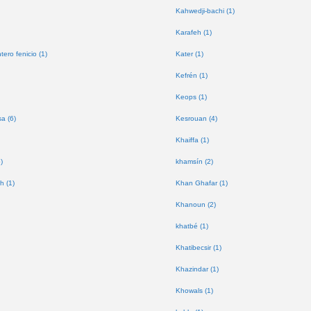
Kahwedji-bachi (1)
Karafeh (1)
tero fenicio (1)
Kater (1)
Kefrén (1)
Keops (1)
a (6)
Kesrouan (4)
Khaiffa (1)
)
khamsín (2)
h (1)
Khan Ghafar (1)
Khanoun (2)
khatbé (1)
Khatibecsir (1)
Khazindar (1)
Khowals (1)