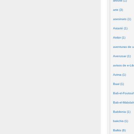
arouss (1)
arte (3)
asesinato (1)
Astarté (1)
Atribir (1)
aventuras de u
Avenzoar (1)
avisos de e-Lib
Azima (1)
Baal (1)
Bab-el-Foutouh
Bab-el-Mabdah
Babilonia (1)
bakchis (1)
Balkis (6)