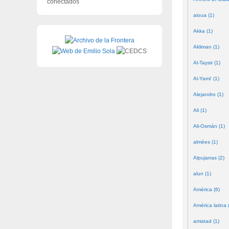
conectados
aioua (1)
Akka (1)
Akliman (1)
Al-Taysir (1)
Al-Yami' (1)
Alejandro (1)
Ali (1)
Ali-Osmán (1)
almées (1)
Alpujarras (2)
alun (1)
América (6)
América latina 
amistad (1)