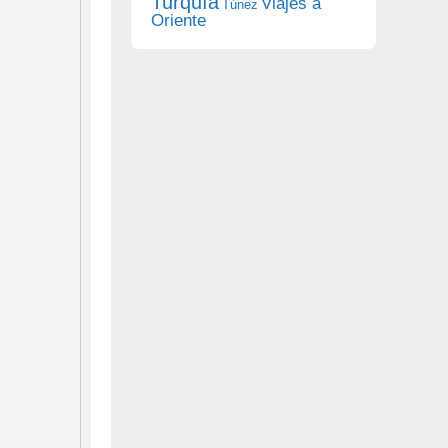
Turquía
Viajes a
Túnez
Oriente