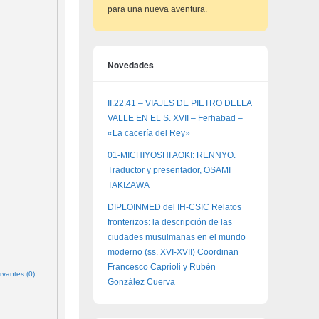
para una nueva aventura.
Novedades
II.22.41 – VIAJES DE PIETRO DELLA
VALLE EN EL S. XVII – Ferhabad –
«La cacería del Rey»
01-MICHIYOSHI AOKI: RENNYO.
Traductor y presentador, OSAMI
TAKIZAWA
DIPLOINMED del IH-CSIC Relatos
fronterizos: la descripción de las
ciudades musulmanas en el mundo
moderno (ss. XVI-XVII) Coordinan
Francesco Caprioli y Rubén
rvantes (0)
González Cuerva