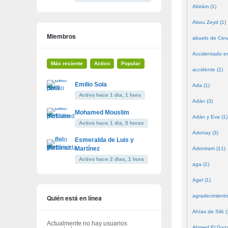
Abirám (1)
Abou Zeyd (1)
Miembros
abuelo de Cerv
Accidentado en
Más reciente
Activo
Popular
accidente (1)
Emilio Sola
Ada (1)
Activo hace 1 dia, 1 hora
Adán (3)
Mohamed Mouslim
Adán y Eva (1)
Activo hace 1 dia, 5 horas
Adonay (3)
Esmeralda de Luis y
Martínez
Adoniram (11)
Activo hace 2 dias, 1 hora
aga (1)
Agel (1)
agradecimiento
Quién está en línea
Ahías de Siló (
Actualmente no hay usuarios
Ahmed El Gazze