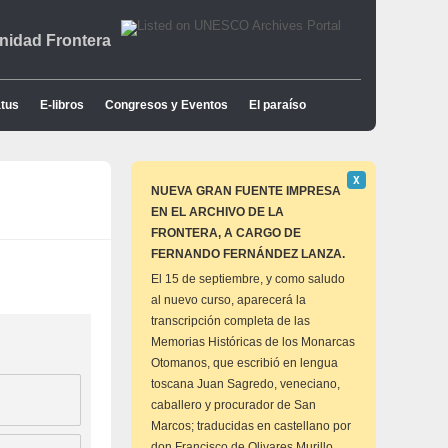
idad Frontera
tus
E-libros
Congresos y Eventos
El paraíso
Descartar
Χ
este
NUEVA GRAN FUENTE IMPRESA
aviso
EN EL ARCHIVO DE LA
FRONTERA, A CARGO DE
FERNANDO FERNÁNDEZ LANZA.
El 15 de septiembre, y como saludo
al nuevo curso, aparecerá la
transcripción completa de las
Memorias Históricas de los Monarcas
Otomanos, que escribió en lengua
toscana Juan Sagredo, veneciano,
caballero y procurador de San
Marcos; traducidas en castellano por
don Francisco de Olivares Murillo,