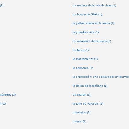
(1)
La esclava de la Isla de Java (1)
La fuente de Siloé (1)
la gallina asada en la arena (1)
la guardia muda (1)
La mansarde des artistes (1)
La Meca (1)
la montaña Kaf (1)
la poligamia (1)
la proposición: una esclava por un grumet
la Reina de la mañana (1)
pirámides (1)
La sirafeh (1)
h (1)
la torre de Fakardin (1)
Lamartine (1)
Lamec (2)