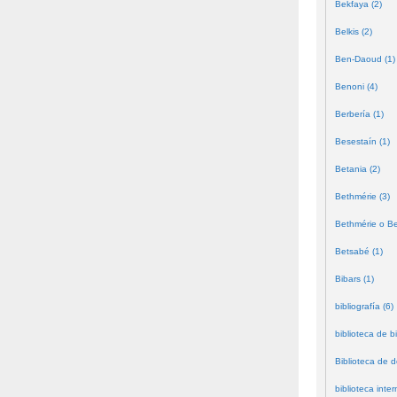
Bekfaya (2)
Belkis (2)
Ben-Daoud (1)
Benoni (4)
Berbería (1)
Besestaín (1)
Betania (2)
Bethmérie (3)
Bethmérie o Bei
Betsabé (1)
Bibars (1)
bibliografía (6)
biblioteca de bi
Biblioteca de 
biblioteca inter