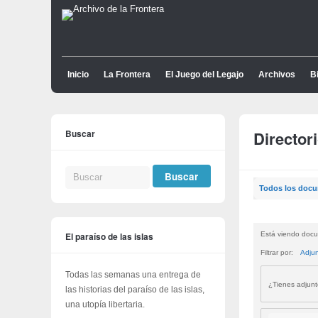
Inicio
La Frontera
El Juego del Legajo
Archivos
Bi
Buscar
Director
Todos los doc
El paraíso de las islas
Está viendo docu
Filtrar por:
Adju
Todas las semanas una entrega de
¿Tienes adjun
las historias del paraíso de las islas,
una utopía libertaria.
Buscar