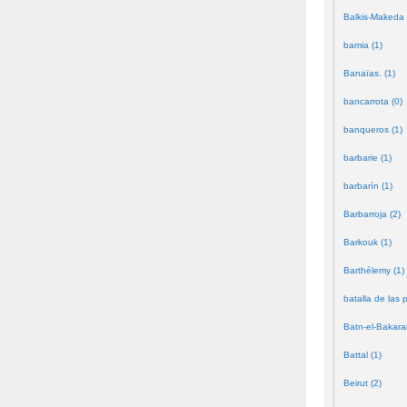
Balkis-Makeda 
bamia (1)
Banaïas. (1)
bancarrota (0)
banqueros (1)
barbarie (1)
barbarín (1)
Barbarroja (2)
Barkouk (1)
Barthélemy (1)
batalla de las 
Batn-el-Bakara
Battal (1)
Beirut (2)