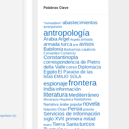
Palabras Clave
abastecimientos
"mohaddisin"
anarquismo
antropología
Arabia
Argel
armada
Argelia
avisos
armada turca
arte
Babilonia
Barbarroja
cautivos
Cervantes
Comercio
Constantinopla
correspondencia de Pietro
della Valle
Diplomacia
corso
Egipto
El Paraiso de las
Islas
EMILIO SOLA
frontera
espionaje
India
información
literatura
Mediterráneo
Nadadores
Monarquía Hispánica
novela
Narrativa árabe popular
Persia
Orán
Nápoles
poesía
Servicios de Información
güístico (1)
siglo XVII primera mitad
turcos
Tierra Santa
teatro