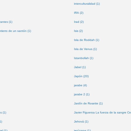
interculturalidad (1)
IRA (2)
antes (1)
Irad (2)
tierro de un santón (1)
Isis (2)
Isla de Roddah (1)
Isla de Venus (1)
Istanbollah (1)
Jabel (1)
Japón (20)
jarabe (4)
jarabe 2 (1)
Jardín de Rosette (1)
s (1)
Javier Figueroa La fuerza de la sangre Ce
1)
Jehová (1)
l (1)
jenízaros (1)