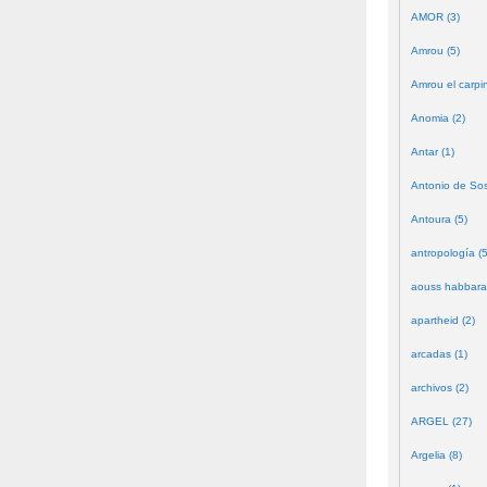
AMOR (3)
Amrou (5)
Amrou el carpin
Anomia (2)
Antar (1)
Antonio de Sos
Antoura (5)
antropología (5
aouss habbara
apartheid (2)
arcadas (1)
archivos (2)
ARGEL (27)
Argelia (8)