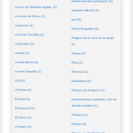
partido jesuítico portugués (1)
el circo de Herodes Agripa. (1)
pasados allende (1)
el conde de Dreux (1)
paz (5)
el divorcio (1)
Pedro Burguillos (2)
el doctro Clot-Bey (1)
Peligros de la hora de la siesta
el Dorador (1)
(1)
el efod (1)
Pelusa (1)
el emir Béchir (1)
Péra (1)
el emir Fakardin (1)
Perceval (1)
el fil (1)
periodismo (2)
el Fostat (1)
Perseo y la Gorgona (1)
El Garb (2)
perturbaciones auditivas y de los
demás sentidos (1)
El Ghazzel (1)
Petrarca (1)
El Greco (1)
Phanor (4)
el harem (1)