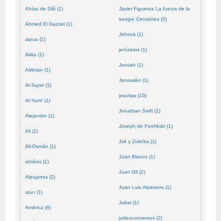
Ahías de Siló (1)
Javier Figueroa La fuerza de la
sangre Cervantes (0)
Ahmed El Gazzel (1)
Jehová (1)
aioua (1)
jenízaros (1)
Akka (1)
Jeovah (1)
Akliman (1)
Jerusalén (1)
Al-Taysir (1)
jesuitas (10)
Al-Yami' (1)
Jonathan Swift (1)
Alejandro (1)
Joseph de Fonfrède (1)
Ali (1)
Jsé y Zuleïka (1)
Ali-Osmán (1)
Juan Blanco (1)
almées (1)
Juan Gil (2)
Alpujarras (2)
Juan Luis Alzamora (1)
alun (1)
Jubal (1)
América (6)
judeoconversos (2)