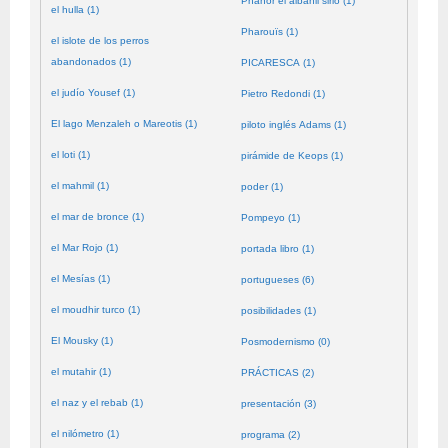
Phanor el albañil sirio (1)
el hulla (1)
Pharouïs (1)
el islote de los perros
abandonados (1)
PICARESCA (1)
el judío Yousef (1)
Pietro Redondi (1)
El lago Menzaleh o Mareotis (1)
piloto inglés Adams (1)
el loti (1)
pirámide de Keops (1)
el mahmil (1)
poder (1)
el mar de bronce (1)
Pompeyo (1)
el Mar Rojo (1)
portada libro (1)
el Mesías (1)
portugueses (6)
el moudhir turco (1)
posibilidades (1)
El Mousky (1)
Posmodernismo (0)
el mutahir (1)
PRÁCTICAS (2)
el naz y el rebab (1)
presentación (3)
el nilómetro (1)
programa (2)