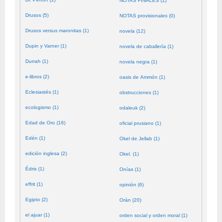
NOTAS FINALES (1)
Drusos (5)
NOTAS provisionales (0)
Drusos versus maronitas (1)
novela (12)
Dupin y Varner (1)
novela de caballería (1)
Durrah (1)
novela negra (1)
e-libros (2)
oasis de Ammón (1)
Eclesiastés (1)
obstrucciones (1)
ecologismo (1)
odaleuk (2)
Edad de Oro (16)
oficial prusiano (1)
Edén (1)
Okel de Jellab (1)
edición inglesa (2)
Okel. (1)
Édris (1)
Onías (1)
effrit (1)
opinión (6)
Egipto (2)
Orán (20)
el ajuar (1)
orden social y orden moral (1)