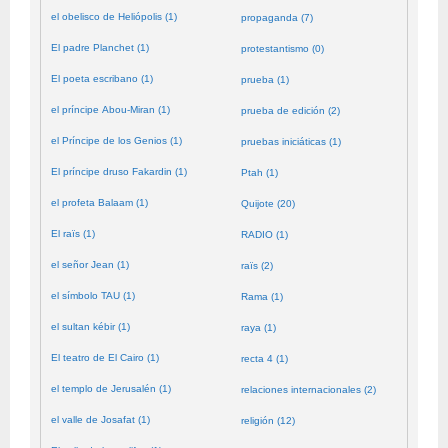
el obelisco de Heliópolis (1)
propaganda (7)
El padre Planchet (1)
protestantismo (0)
El poeta escribano (1)
prueba (1)
el príncipe Abou-Miran (1)
prueba de edición (2)
el Príncipe de los Genios (1)
pruebas iniciáticas (1)
El príncipe druso Fakardin (1)
Ptah (1)
el profeta Balaam (1)
Quijote (20)
El raïs (1)
RADIO (1)
el señor Jean (1)
raïs (2)
el símbolo TAU (1)
Rama (1)
el sultan kébir (1)
raya (1)
El teatro de El Cairo (1)
recta 4 (1)
el templo de Jerusalén (1)
relaciones internacionales (2)
el valle de Josafat (1)
religión (12)