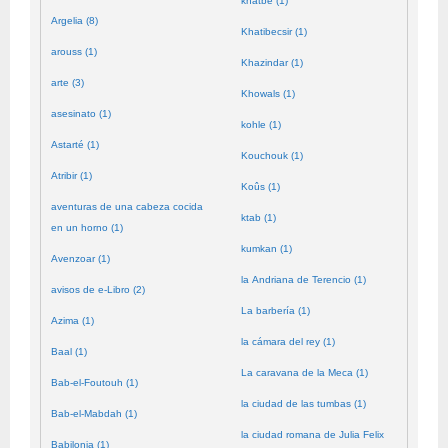
khatbé (1)
Argelia (8)
Khatibecsir (1)
arouss (1)
Khazindar (1)
arte (3)
Khowals (1)
asesinato (1)
kohle (1)
Astarté (1)
Kouchouk (1)
Atribir (1)
Koûs (1)
aventuras de una cabeza cocida
ktab (1)
en un horno (1)
kumkan (1)
Avenzoar (1)
la Andriana de Terencio (1)
avisos de e-Libro (2)
La barbería (1)
Azima (1)
la cámara del rey (1)
Baal (1)
La caravana de la Meca (1)
Bab-el-Foutouh (1)
la ciudad de las tumbas (1)
Bab-el-Mabdah (1)
la ciudad romana de Julia Felix
Babilonia (1)