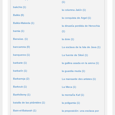
(1)
bakchis (1)
la columna Jakín (1)
Balkis (6)
la conquista de Argel (1)
Balkis-Makeda (1)
la dinastía perdida de Henochia
bamia (1)
(1)
Banaïas. (1)
la dote (1)
bancarrota (0)
La esclava de la Isla de Java (1)
banqueros (1)
La fuente de Siloé (1)
barbarie (1)
la gallina asada en la arena (1)
barbarín (1)
la guardia muda (1)
Barbarroja (2)
La mansarde des artistes (1)
Barkouk (1)
La Meca (1)
Barthélemy (1)
la montaña Kaf (1)
batalla de las pirámides (1)
la poligamia (1)
Batn-el-Bakarah (1)
la proposición: una esclava por