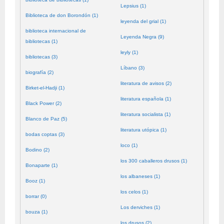
Lepsius (1)
Biblioteca de don Borondón (1)
leyenda del grial (1)
biblioteca internacional de
Leyenda Negra (9)
bibliotecas (1)
leyly (1)
bibliotecas (3)
Líbano (3)
biografía (2)
literatura de avisos (2)
Birket-el-Hadji (1)
literatura española (1)
Black Power (2)
literatura socialista (1)
Blanco de Paz (5)
literatura utópica (1)
bodas coptas (3)
loco (1)
Bodino (2)
los 300 caballeros drusos (1)
Bonaparte (1)
los albaneses (1)
Booz (1)
los celos (1)
borrar (0)
Los derviches (1)
bouza (1)
los drusos (2)