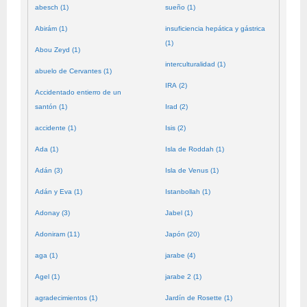
abesch (1)
sueño (1)
Abirám (1)
insuficiencia hepática y gástrica
(1)
Abou Zeyd (1)
interculturalidad (1)
abuelo de Cervantes (1)
IRA (2)
Accidentado entierro de un
santón (1)
Irad (2)
accidente (1)
Isis (2)
Ada (1)
Isla de Roddah (1)
Adán (3)
Isla de Venus (1)
Adán y Eva (1)
Istanbollah (1)
Adonay (3)
Jabel (1)
Adoniram (11)
Japón (20)
aga (1)
jarabe (4)
Agel (1)
jarabe 2 (1)
agradecimientos (1)
Jardín de Rosette (1)