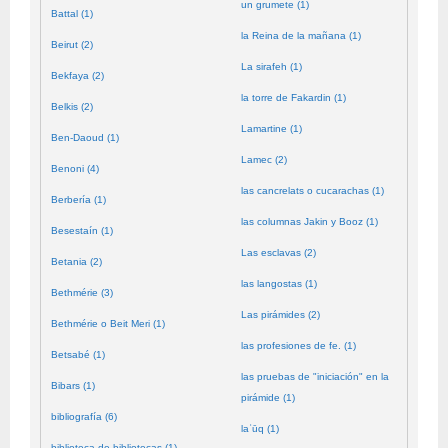
un grumete (1)
Battal (1)
la Reina de la mañana (1)
Beirut (2)
La sirafeh (1)
Bekfaya (2)
la torre de Fakardin (1)
Belkis (2)
Lamartine (1)
Ben-Daoud (1)
Lamec (2)
Benoni (4)
las cancrelats o cucarachas (1)
Berbería (1)
las columnas Jakin y Booz (1)
Besestaín (1)
Las esclavas (2)
Betania (2)
las langostas (1)
Bethmérie (3)
Las pirámides (2)
Bethmérie o Beit Meri (1)
las profesiones de fe. (1)
Betsabé (1)
las pruebas de "iniciación" en la
Bibars (1)
pirámide (1)
bibliografía (6)
laʿūq (1)
biblioteca de bibliotecas (1)