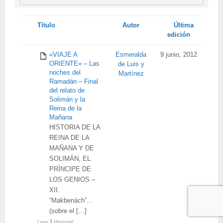
Tienes
Título
Autor
Última
adjunto
edición
«VIAJE A
Esmeralda
9 junio, 2012
ORIENTE» – Las
de Luis y
noches del
Martínez
Ramadán – Final
del relato de
Solimán y la
Reina de la
Mañana
HISTORIA DE LA
REINA DE LA
MAÑANA Y DE
SOLIMÁN, EL
PRÍNCIPE DE
LOS GENIOS –
XII.
“Makbenách”…
(sobre el […]
|
Leer
Historial