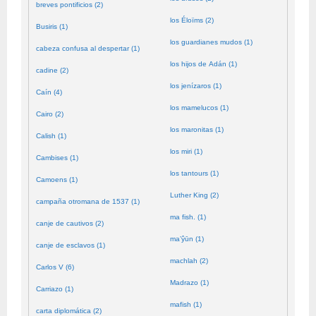
breves pontificios (2)
los Éloïms (2)
Busiris (1)
los guardianes mudos (1)
cabeza confusa al despertar (1)
los hijos de Adán (1)
cadine (2)
los jenízaros (1)
Caín (4)
los mamelucos (1)
Cairo (2)
los maronitas (1)
Calish (1)
los miri (1)
Cambises (1)
los tantours (1)
Camoens (1)
Luther King (2)
campaña otromana de 1537 (1)
ma fish. (1)
canje de cautivos (2)
ma’ŷūn (1)
canje de esclavos (1)
machlah (2)
Carlos V (6)
Madrazo (1)
Carriazo (1)
mafish (1)
carta diplomática (2)