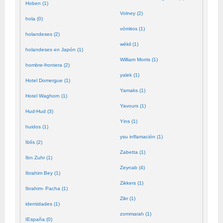
Hoben (1)
Volney (2)
hola (0)
vómitos (1)
holandeses (2)
wékil (1)
holandeses en Japón (1)
William Morris (1)
hombre-frontera (2)
yalek (1)
Hotel Domergue (1)
Yamaks (1)
Hotel Waghorn (1)
Yavours (1)
Hud-Hud (3)
Yins (1)
huidos (1)
ysu inflamación (1)
Iblís (2)
Zabetta (1)
Ibn Zuhr (1)
Zeynab (4)
Ibrahim Bey (1)
Zikkers (1)
Ibrahim- Pacha (1)
Zikr (1)
identidades (1)
zommarah (1)
IEspaña (0)