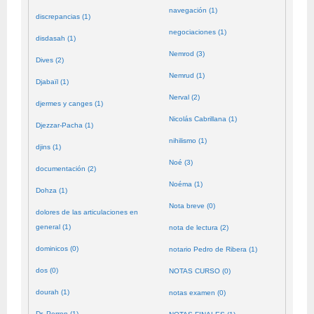
navegación (1)
discrepancias (1)
negociaciones (1)
disdasah (1)
Nemrod (3)
Dives (2)
Nemrud (1)
Djabaïl (1)
Nerval (2)
djermes y canges (1)
Nicolás Cabrillana (1)
Djezzar-Pacha (1)
nihilismo (1)
djins (1)
Noé (3)
documentación (2)
Noéma (1)
Dohza (1)
Nota breve (0)
dolores de las articulaciones en
general (1)
nota de lectura (2)
dominicos (0)
notario Pedro de Ribera (1)
dos (0)
NOTAS CURSO (0)
dourah (1)
notas examen (0)
Dr. Perron (1)