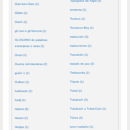
Topografía de Argel (3)
Gian-ben-Gian (1)
tormenta (1)
Giblim (1)
Touloun (1)
Gizeh (2)
Toussoun-Bey (1)
gli cani e gli francesi (1)
traducción (3)
GLOSARIO de palabras
traducciones (1)
extranjeras o raras (1)
Transición (1)
Gozzi (1)
tratado de paz (2)
Guerra civil irlandesa (2)
Trebisonda (1)
guión 1 (1)
Trípolo (1)
Gulliver (1)
Tubal (1)
habbarah (1)
Tubalcaín (3)
hadji (1)
Tubalcaín o Tubal-Caín (1)
Hakem (6)
Túnez (2)
Harem (1)
turco nadador (1)
Hedjaz (1)