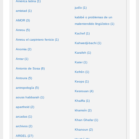
América latina (1)
judío (1)
amistad (1)
kabibé o problemas de un
AMOR (3)
malentendido lingüístico (1)
Amrou (5)
Kachef (1)
Amrou el carpintero fenicio (1)
Kahwedji-bachi (1)
Anomia (2)
Karafeh (1)
Antar (1)
Kater (1)
Antonio de Sosa (6)
Kefrén (1)
Antoura (5)
Keops (1)
antropología (5)
Kesrouan (4)
aouss habbarah (1)
Khaiffa (1)
apartheid (2)
khamsín (2)
arcadas (1)
Khan Ghafar (1)
archivos (2)
Khanoun (2)
ARGEL (27)