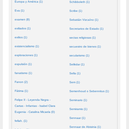
Europa y América (1)
Schibboleth (1)
Eva (1)
Scribe (1)
examen (8)
Sebatián Vizcaíno (1)
exiliados (1)
Secretarios de Estado (1)
exilios (1)
sectas religiosas (1)
existencialismo (1)
secuestro de bienes (1)
exploraciones (1)
secularismo (1)
expulsión (1)
Selikdar (1)
fanatismo (1)
Sella (1)
Fanon (2)
Sem (1)
Fátima (1)
Semenhoud o Sebennitus (1)
Felipe II - Leyenda Negra -
Seminario (1)
Cartas - Infantas - Isabel Clara
Semiramis (1)
Eugenia - Catalina Micaela (0)
Sennaar (1)
fellah. (1)
Sennaar de Abisinia (1)