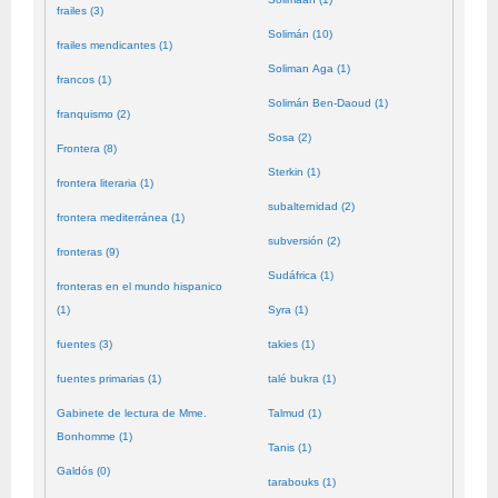
frailes (3)
Solimán (10)
frailes mendicantes (1)
Soliman Aga (1)
francos (1)
Solimán Ben-Daoud (1)
franquismo (2)
Sosa (2)
Frontera (8)
Sterkin (1)
frontera literaria (1)
subalternidad (2)
frontera mediterránea (1)
subversión (2)
fronteras (9)
Sudáfrica (1)
fronteras en el mundo hispanico
(1)
Syra (1)
fuentes (3)
takies (1)
fuentes primarias (1)
talé bukra (1)
Gabinete de lectura de Mme.
Talmud (1)
Bonhomme (1)
Tanis (1)
Galdós (0)
tarabouks (1)