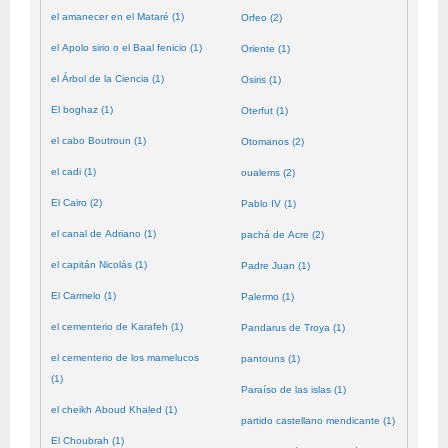
el amanecer en el Mataré (1)
Orfeo (2)
el Apolo sirio o el Baal fenicio (1)
Oriente (1)
el Árbol de la Ciencia (1)
Osiris (1)
El boghaz (1)
Oterfut (1)
el cabo Boutroun (1)
Otomanos (2)
el cadi (1)
oualems (2)
El Cairo (2)
Pablo IV (1)
el canal de Adriano (1)
pachá de Acre (2)
el capitán Nicolás (1)
Padre Juan (1)
El Carmelo (1)
Palermo (1)
el cementerio de Karafeh (1)
Pandarus de Troya (1)
el cementerio de los mamelucos
pantouns (1)
(1)
Paraíso de las islas (1)
el cheikh Aboud Khaled (1)
partido castellano mendicante (1)
El Choubrah (1)