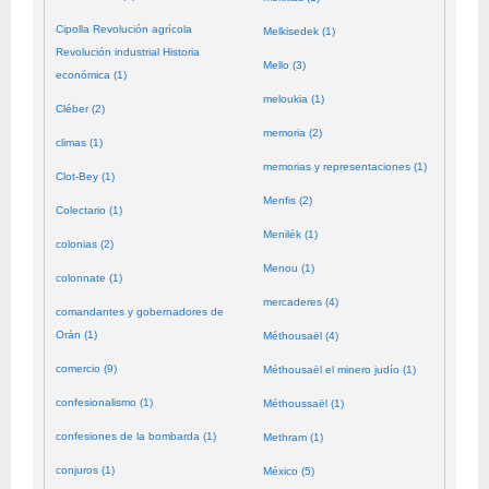
Cipolla Revolución agrícola
Melkisedek (1)
Revolución industrial Historia
Mello (3)
económica (1)
meloukia (1)
Cléber (2)
memoria (2)
climas (1)
memorias y representaciones (1)
Clot-Bey (1)
Menfis (2)
Colectario (1)
Menilék (1)
colonias (2)
Menou (1)
colonnate (1)
mercaderes (4)
comandantes y gobernadores de
Orán (1)
Méthousaël (4)
comercio (9)
Méthousaël el minero judío (1)
confesionalismo (1)
Méthoussaël (1)
confesiones de la bombarda (1)
Methram (1)
conjuros (1)
México (5)