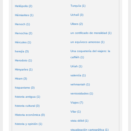
Turquía (1)
Heliópolis (2)
Uchalí (3)
Hémiarites (1)
Ulises (2)
Henoch (1)
un certificado de moralidad (1)
Henochia (2)
un equívoco amoroso (1)
Hércules (1)
Una coquetería del viajero: la
herejía (3)
caffiéh (1)
Herodoto (1)
Uríah (1)
Himyaríes (1)
valentía (1)
Hiram (3)
vehmaniah (1)
hispanismo (3)
ventosidades (1)
historia antigua (1)
Viajes (7)
historia cultural (3)
Vilar (1)
Historia económica (0)
vista débil (1)
historia y opinión (1)
visualización cartográfica (1)