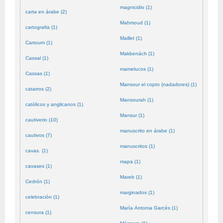
magnicidio (1)
carta en árabe (2)
Mahmoud (1)
cartografia (1)
Maillet (1)
Cartoum (1)
Makbenách (1)
Cassal (1)
mamelucos (1)
Cassas (1)
Mansour el copto (nadadores) (1)
catarros (2)
Mansourah (1)
católicos y anglicanos (1)
Mansur (1)
cautiverio (10)
manuscrito en árabe (1)
cautivos (7)
manuscritos (1)
cavas. (1)
mapa (1)
cavases (1)
Mareb (1)
Cedrón (1)
marginados (1)
celebración (1)
María Antonia Garcés (1)
censura (1)