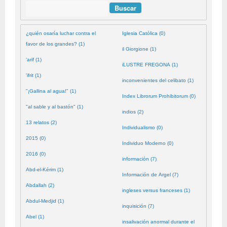
Buscar
¿quién osaría luchar contra el
Iglesia Católica (0)
favor de los grandes? (1)
il Giorgione (1)
'arif (1)
iLUSTRE FREGONA (1)
'ifrit (1)
inconvenientes del celibato (1)
"¡Gallina al agua!" (1)
Index Librorum Prohibitorum (0)
"al sable y al bastón" (1)
indios (2)
13 relatos (2)
Individualismo (0)
2015 (0)
Individuo Moderno (0)
2016 (0)
información (7)
Abd-el-Kérim (1)
Información de Argel (7)
Abdallah (2)
ingleses versus franceses (1)
Abdul-Medjid (1)
inquisición (7)
Abel (1)
insalivación anormal durante el