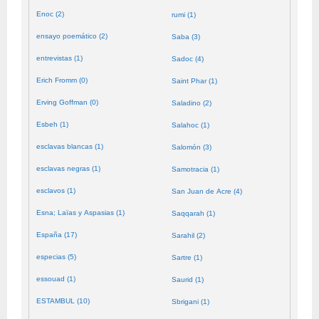
Enoc (2)
rumi (1)
ensayo poemático (2)
Saba (3)
entrevistas (1)
Sadoc (4)
Erich Fromm (0)
Saint Phar (1)
Erving Goffman (0)
Saladino (2)
Esbeh (1)
Salahoc (1)
esclavas blancas (1)
Salomón (3)
esclavas negras (1)
Samotracia (1)
esclavos (1)
San Juan de Acre (4)
Esna; Laïas y Aspasias (1)
Saqqarah (1)
España (17)
Sarahil (2)
especias (5)
Sartre (1)
essouad (1)
Saurid (1)
ESTAMBUL (10)
Sbrigani (1)