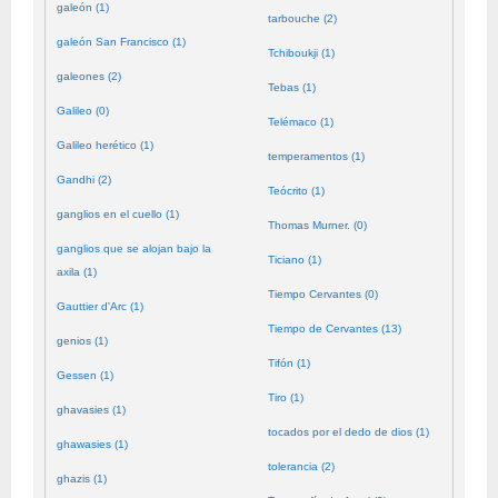
galeón (1)
tarbouche (2)
galeón San Francisco (1)
Tchiboukji (1)
galeones (2)
Tebas (1)
Galileo (0)
Telémaco (1)
Galileo herético (1)
temperamentos (1)
Gandhi (2)
Teócrito (1)
ganglios en el cuello (1)
Thomas Murner. (0)
ganglios que se alojan bajo la
Ticiano (1)
axila (1)
Tiempo Cervantes (0)
Gauttier d'Arc (1)
Tiempo de Cervantes (13)
genios (1)
Tifón (1)
Gessen (1)
Tiro (1)
ghavasies (1)
tocados por el dedo de dios (1)
ghawasies (1)
tolerancia (2)
ghazis (1)