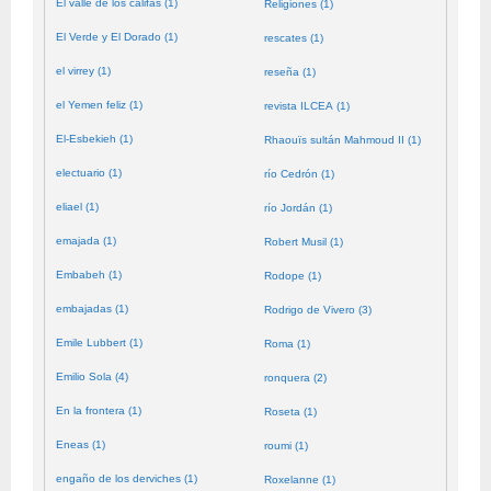
El valle de los califas (1)
Religiones (1)
El Verde y El Dorado (1)
rescates (1)
el virrey (1)
reseña (1)
el Yemen feliz (1)
revista ILCEA (1)
El-Esbekieh (1)
Rhaouïs sultán Mahmoud II (1)
electuario (1)
río Cedrón (1)
eliael (1)
río Jordán (1)
emajada (1)
Robert Musil (1)
Embabeh (1)
Rodope (1)
embajadas (1)
Rodrigo de Vivero (3)
Emile Lubbert (1)
Roma (1)
Emilio Sola (4)
ronquera (2)
En la frontera (1)
Roseta (1)
Eneas (1)
roumi (1)
engaño de los derviches (1)
Roxelanne (1)