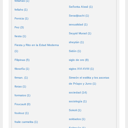
fellahas (1)
Señorita Aïssé (1)
fellahs (1)
Seradjbachi (1)
Fenicia (1)
sexualidad (1)
Fez (3)
Seyyid Murad (1)
fiesta (1)
sheytán (1)
Fiesta y Rito en la Edad Moderna
(1)
Sidón (1)
Filipinas (5)
siglo de oro (8)
filosofía (1)
siglos XVI-XVIII (1)
firman. (1)
Simeón el estilita y los ascetas
de Príapo y Juno (1)
flotas (1)
sociedad (14)
formatos (1)
sociología (1)
Foucault (0)
Sokoli (1)
foulouz (1)
soldados (1)
fraile carmelita (1)
Solimaán (1)