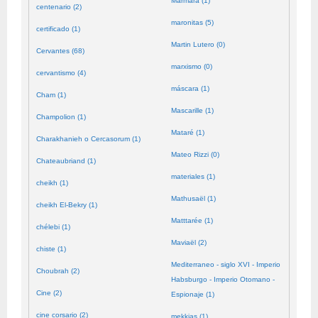
Mármara (1)
centenario (2)
maronitas (5)
certificado (1)
Martin Lutero (0)
Cervantes (68)
marxismo (0)
cervantismo (4)
máscara (1)
Cham (1)
Mascarille (1)
Champolion (1)
Mataré (1)
Charakhanieh o Cercasorum (1)
Mateo Rizzi (0)
Chateaubriand (1)
materiales (1)
cheikh (1)
Mathusaël (1)
cheikh El-Bekry (1)
Matttarée (1)
chélebi (1)
Maviaël (2)
chiste (1)
Mediterraneo - siglo XVI - Imperio
Choubrah (2)
Habsburgo - Imperio Otomano -
Cine (2)
Espionaje (1)
cine corsario (2)
mekkias (1)