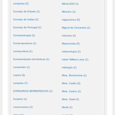
conquista (2)
México500 (1)
Consejo de Estado (1)
Micerino (1)
Consejo de Indias (1)
migraciones (5)
Consejo de Portugal (1)
Miguel de Cervantes (1)
Constantinopla (1)
minorías (2)
Contemporánea (1)
Misericordia (0)
contracultura (1)
misionología (1)
Contrariedades domésticas (1)
mister William Lane (1)
conversión (1)
mitología (1)
coptos (3)
Mme. Bonhomme (1)
corsarios (7)
Mme. Carlès (3)
CORSARIOS BERBERISCOS (1)
Mme. Cartou (1)
Corydon (1)
Mme. Staël (1)
couscoussou (1)
Moab (1)
crisis (11)