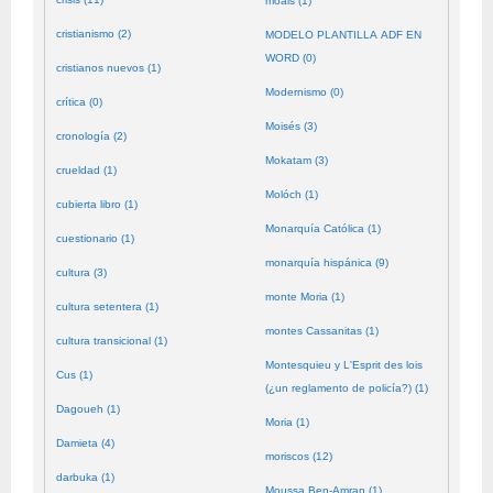
moals (1)
cristianismo (2)
MODELO PLANTILLA ADF EN
WORD (0)
cristianos nuevos (1)
Modernismo (0)
crítica (0)
Moisés (3)
cronología (2)
Mokatam (3)
crueldad (1)
Molóch (1)
cubierta libro (1)
Monarquía Católica (1)
cuestionario (1)
monarquía hispánica (9)
cultura (3)
monte Moria (1)
cultura setentera (1)
montes Cassanitas (1)
cultura transicional (1)
Montesquieu y L'Esprit des lois
Cus (1)
(¿un reglamento de policía?) (1)
Dagoueh (1)
Moria (1)
Damieta (4)
moriscos (12)
darbuka (1)
Moussa Ben-Amran (1)