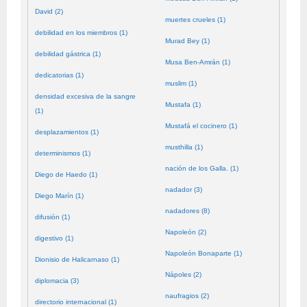
David (2)
muertes crueles (1)
debilidad en los miembros (1)
Murad Bey (1)
debilidad gástrica (1)
Musa Ben-Amrán (1)
dedicatorias (1)
muslim (1)
densidad excesiva de la sangre
Mustafa (1)
(1)
Mustafá el cocinero (1)
desplazamientos (1)
musthilla (1)
determinismos (1)
nación de los Galla. (1)
Diego de Haedo (1)
nadador (3)
Diego Marín (1)
nadadores (8)
difusión (1)
Napoleón (2)
digestivo (1)
Napoleón Bonaparte (1)
Dionisio de Halicarnaso (1)
Nápoles (2)
diplomacia (3)
naufragios (2)
directorio internacional (1)