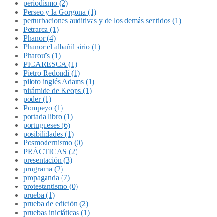
periodismo (2)
Perseo y la Gorgona (1)
perturbaciones auditivas y de los demás sentidos (1)
Petrarca (1)
Phanor (4)
Phanor el albañil sirio (1)
Pharouïs (1)
PICARESCA (1)
Pietro Redondi (1)
piloto inglés Adams (1)
pirámide de Keops (1)
poder (1)
Pompeyo (1)
portada libro (1)
portugueses (6)
posibilidades (1)
Posmodernismo (0)
PRÁCTICAS (2)
presentación (3)
programa (2)
propaganda (7)
protestantismo (0)
prueba (1)
prueba de edición (2)
pruebas iniciáticas (1)