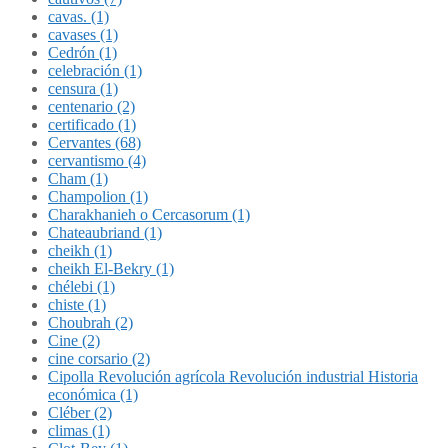
cavas. (1)
cavases (1)
Cedrón (1)
celebración (1)
censura (1)
centenario (2)
certificado (1)
Cervantes (68)
cervantismo (4)
Cham (1)
Champolion (1)
Charakhanieh o Cercasorum (1)
Chateaubriand (1)
cheikh (1)
cheikh El-Bekry (1)
chélebi (1)
chiste (1)
Choubrah (2)
Cine (2)
cine corsario (2)
Cipolla Revolución agrícola Revolución industrial Historia
económica (1)
Cléber (2)
climas (1)