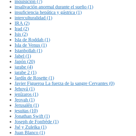
inquisición (7)
insalivación anormal durante el sueño (1)
insuficiencia hepática y gástrica (1)
interculturalidad (1)
IRA (2)
Irad (2)
Isis (2)
Isla de Roddah (1)
Isla de Venus (1)
Istanbollah (1)
Jabel (1)
Japón (20)
jarabe (4)
jarabe 2 (1)
Jardín de Rosette (1)
Javier Figueroa La fuerza de la sangre Cervantes (0)
Jehová (1)
jenízaros (1)
Jeovah (1)
Jerusalén (1)
jesuitas (10)
Jonathan Swift (1)
Joseph de Fonfrède (1)
Jsé y Zuleïka (1)
Juan Blanco (1)