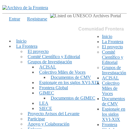
Entrar
Registrarse
Comunidad Frontera
Inicio
Inicio
La Frontera
La Frontera
El proyecto
El proyecto
Comité
Comité Científico y Editorial
Científico y
Grupos de Investigación
Editorial
ACISAL
Grupos de
Colectivo Miles de Voces
Investigación
Documentos de CMV
ACISAL
Espionaje en los siglos XVI-XIX
Colectivo
Frontera Global
Miles de
GIMEC
Voces
Documentos de GIMEC
Documentos
LEA
de CMV
SIECE
Espionaje en
Proyecto Avisos del Levante
los siglos
Participar
XVI-XIX
Apoyo y Colaboración
Frontera