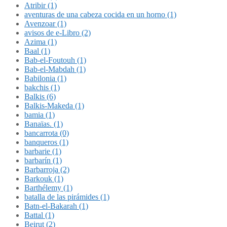
Atribir (1)
aventuras de una cabeza cocida en un horno (1)
Avenzoar (1)
avisos de e-Libro (2)
Azima (1)
Baal (1)
Bab-el-Foutouh (1)
Bab-el-Mabdah (1)
Babilonia (1)
bakchis (1)
Balkis (6)
Balkis-Makeda (1)
bamia (1)
Banaïas. (1)
bancarrota (0)
banqueros (1)
barbarie (1)
barbarín (1)
Barbarroja (2)
Barkouk (1)
Barthélemy (1)
batalla de las pirámides (1)
Batn-el-Bakarah (1)
Battal (1)
Beirut (2)