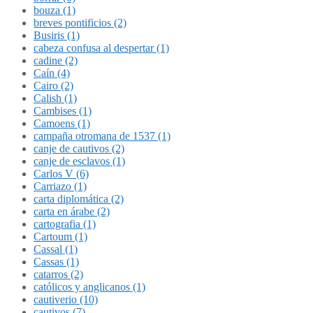
bouza (1)
breves pontificios (2)
Busiris (1)
cabeza confusa al despertar (1)
cadine (2)
Caín (4)
Cairo (2)
Calish (1)
Cambises (1)
Camoens (1)
campaña otromana de 1537 (1)
canje de cautivos (2)
canje de esclavos (1)
Carlos V (6)
Carriazo (1)
carta diplomática (2)
carta en árabe (2)
cartografia (1)
Cartoum (1)
Cassal (1)
Cassas (1)
catarros (2)
católicos y anglicanos (1)
cautiverio (10)
cautivos (7)