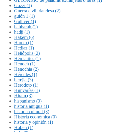
GLOSARIO de palabras extranjeras o raras (1)
Gozzi (1)
Guerra civil irlandesa (2)
guión 1 (1)
Gulliver (1)
habbarah (1)
hadji (1)
Hakem (6)
Harem (1)
Hedjaz (1)
Heliópolis (2)
Hémiarites (1)
Henoch (1)
Henochia (2)
Hércules (1)
herejía (3)
Herodoto (1)
Himyaríes (1)
Hiram (3)
hispanismo (3)
historia antigua (1)
historia cultural (3)
Historia económica (0)
historia y opinión (1)
Hoben (1)