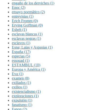
engaño de los derviches (1)
Enoc (2)
ensayo poemático (2)
entrevistas (1)
Erich Fromm (0)
Erving Goffman (0)
Esbeh (1)
esclavas blancas (1)
esclavas negras (1)
esclavos (1)
Esna; Laïas y Aspasias (1)
España (17)
especias (5)
essouad (1)
ESTAMBUL (10)
Europa y América (1)
Eva (1)
examen (8)
exiliados (1)
exilios (1)
existencialismo (1)
exploraciones (1)
expulsión (1)
fanatismo (1)
Fanon (2)