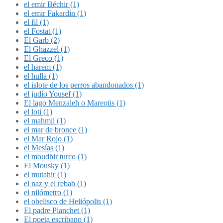
el emir Béchir (1)
el emir Fakardin (1)
el fil (1)
el Fostat (1)
El Garb (2)
El Ghazzel (1)
El Greco (1)
el harem (1)
el hulla (1)
el islote de los perros abandonados (1)
el judío Yousef (1)
El lago Menzaleh o Mareotis (1)
el loti (1)
el mahmil (1)
el mar de bronce (1)
el Mar Rojo (1)
el Mesías (1)
el moudhir turco (1)
El Mousky (1)
el mutahir (1)
el naz y el rebab (1)
el nilómetro (1)
el obelisco de Heliópolis (1)
El padre Planchet (1)
El poeta escribano (1)