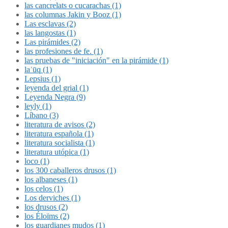
las cancrelats o cucarachas (1)
las columnas Jakin y Booz (1)
Las esclavas (2)
las langostas (1)
Las pirámides (2)
las profesiones de fe. (1)
las pruebas de "iniciación" en la pirámide (1)
laʿūq (1)
Lepsius (1)
leyenda del grial (1)
Leyenda Negra (9)
leyly (1)
Líbano (3)
literatura de avisos (2)
literatura española (1)
literatura socialista (1)
literatura utópica (1)
loco (1)
los 300 caballeros drusos (1)
los albaneses (1)
los celos (1)
Los derviches (1)
los drusos (2)
los Éloïms (2)
los guardianes mudos (1)