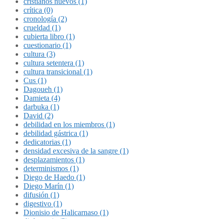
cristianos nuevos (1)
crítica (0)
cronología (2)
crueldad (1)
cubierta libro (1)
cuestionario (1)
cultura (3)
cultura setentera (1)
cultura transicional (1)
Cus (1)
Dagoueh (1)
Damieta (4)
darbuka (1)
David (2)
debilidad en los miembros (1)
debilidad gástrica (1)
dedicatorias (1)
densidad excesiva de la sangre (1)
desplazamientos (1)
determinismos (1)
Diego de Haedo (1)
Diego Marín (1)
difusión (1)
digestivo (1)
Dionisio de Halicarnaso (1)