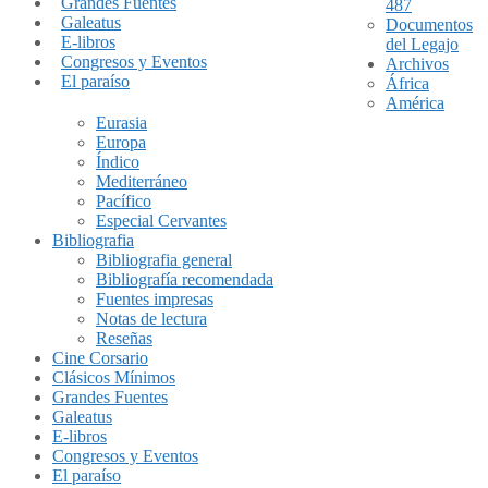
Grandes Fuentes
487
Galeatus
Documentos
E-libros
del Legajo
Congresos y Eventos
Archivos
El paraíso
África
América
Eurasia
Europa
Índico
Mediterráneo
Pacífico
Especial Cervantes
Bibliografia
Bibliografia general
Bibliografía recomendada
Fuentes impresas
Notas de lectura
Reseñas
Cine Corsario
Clásicos Mínimos
Grandes Fuentes
Galeatus
E-libros
Congresos y Eventos
El paraíso