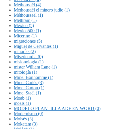
Méthousaël (4)
Méthousaël el minero judío (1)
Méthoussaël (1)
Methram (1)
México (5)
México500 (1)
Micerino (1)
migraciones (5)
Miguel de Cervantes (1)
minorías (2)
Misericordia (0)
misionología (1)
mister William Lane (1)
mitología (1)
Mme. Bonhomme (1)
Mme. Carlès (3)
Mme. Cartou (1)
Mme. Staël (1)
Moab (1)
moals (1)
MODELO PLANTILLA ADF EN WORD (0)
Modernismo (0)
Moisés (3)
Mokatam (3)