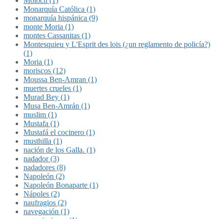
Molóch (1)
Monarquía Católica (1)
monarquía hispánica (9)
monte Moria (1)
montes Cassanitas (1)
Montesquieu y L'Esprit des lois (¿un reglamento de policía?)
(1)
Moria (1)
moriscos (12)
Moussa Ben-Amran (1)
muertes crueles (1)
Murad Bey (1)
Musa Ben-Amrán (1)
muslim (1)
Mustafa (1)
Mustafá el cocinero (1)
musthilla (1)
nación de los Galla. (1)
nadador (3)
nadadores (8)
Napoleón (2)
Napoleón Bonaparte (1)
Nápoles (2)
naufragios (2)
navegación (1)