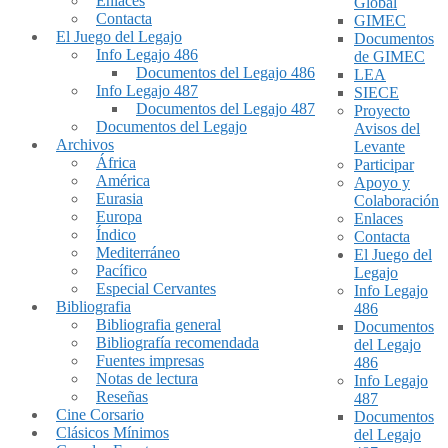
Enlaces
Global
Contacta
GIMEC
El Juego del Legajo
Documentos
Info Legajo 486
de GIMEC
Documentos del Legajo 486
LEA
Info Legajo 487
SIECE
Documentos del Legajo 487
Proyecto
Documentos del Legajo
Avisos del
Archivos
Levante
África
Participar
América
Apoyo y
Eurasia
Colaboración
Europa
Enlaces
Índico
Contacta
Mediterráneo
El Juego del
Pacífico
Legajo
Especial Cervantes
Info Legajo
Bibliografia
486
Bibliografia general
Documentos
Bibliografía recomendada
del Legajo
Fuentes impresas
486
Notas de lectura
Info Legajo
Reseñas
487
Cine Corsario
Documentos
Clásicos Mínimos
del Legajo