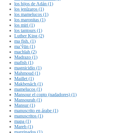
los hijos de Adán (1)
los jenízaros (1)
los mamelucos (1)
los maronitas (1)
los miri (1)
los tantours (1)
Luther King (2)
ma fish. (1)
ma’ŷūn (1)
machlah (2)
Madrazo (1)
mafish (1)
magnicidio (1)
Mahmoud (1)
Maillet (1)
Makbenách (1)
mamelucos (1)
Mansour el copto (nadadores) (1)
Mansourah (1)
Mansur (1)
manuscrito en árabe (1)
manuscritos (1)
mapa (1)
Mareb (1)
marginados (1)