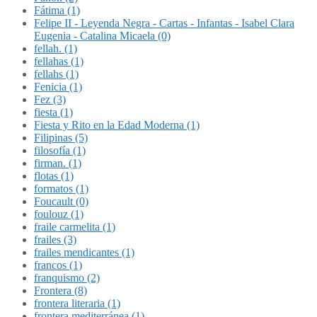
Fátima (1)
Felipe II - Leyenda Negra - Cartas - Infantas - Isabel Clara
Eugenia - Catalina Micaela (0)
fellah. (1)
fellahas (1)
fellahs (1)
Fenicia (1)
Fez (3)
fiesta (1)
Fiesta y Rito en la Edad Moderna (1)
Filipinas (5)
filosofía (1)
firman. (1)
flotas (1)
formatos (1)
Foucault (0)
foulouz (1)
fraile carmelita (1)
frailes (3)
frailes mendicantes (1)
francos (1)
franquismo (2)
Frontera (8)
frontera literaria (1)
frontera mediterránea (1)