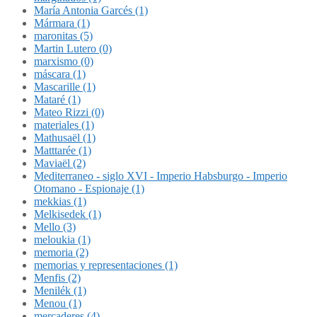
María Antonia Garcés (1)
Mármara (1)
maronitas (5)
Martin Lutero (0)
marxismo (0)
máscara (1)
Mascarille (1)
Mataré (1)
Mateo Rizzi (0)
materiales (1)
Mathusaël (1)
Matttarée (1)
Maviaël (2)
Mediterraneo - siglo XVI - Imperio Habsburgo - Imperio
Otomano - Espionaje (1)
mekkias (1)
Melkisedek (1)
Mello (3)
meloukia (1)
memoria (2)
memorias y representaciones (1)
Menfis (2)
Menilék (1)
Menou (1)
mercaderes (4)