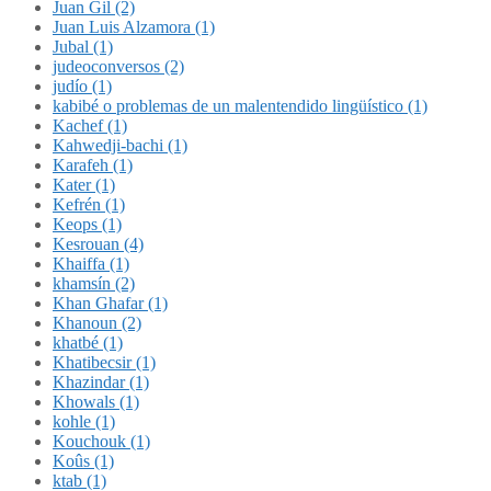
Juan Gil (2)
Juan Luis Alzamora (1)
Jubal (1)
judeoconversos (2)
judío (1)
kabibé o problemas de un malentendido lingüístico (1)
Kachef (1)
Kahwedji-bachi (1)
Karafeh (1)
Kater (1)
Kefrén (1)
Keops (1)
Kesrouan (4)
Khaiffa (1)
khamsín (2)
Khan Ghafar (1)
Khanoun (2)
khatbé (1)
Khatibecsir (1)
Khazindar (1)
Khowals (1)
kohle (1)
Kouchouk (1)
Koûs (1)
ktab (1)