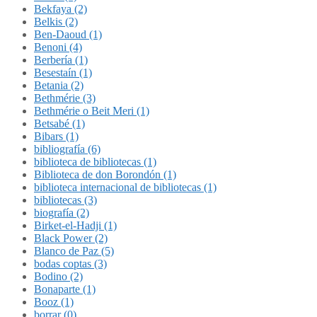
Bekfaya (2)
Belkis (2)
Ben-Daoud (1)
Benoni (4)
Berbería (1)
Besestaín (1)
Betania (2)
Bethmérie (3)
Bethmérie o Beit Meri (1)
Betsabé (1)
Bibars (1)
bibliografía (6)
biblioteca de bibliotecas (1)
Biblioteca de don Borondón (1)
biblioteca internacional de bibliotecas (1)
bibliotecas (3)
biografía (2)
Birket-el-Hadji (1)
Black Power (2)
Blanco de Paz (5)
bodas coptas (3)
Bodino (2)
Bonaparte (1)
Booz (1)
borrar (0)