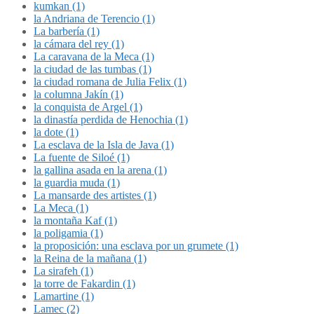
kumkan (1)
la Andriana de Terencio (1)
La barbería (1)
la cámara del rey (1)
La caravana de la Meca (1)
la ciudad de las tumbas (1)
la ciudad romana de Julia Felix (1)
la columna Jakín (1)
la conquista de Argel (1)
la dinastía perdida de Henochia (1)
la dote (1)
La esclava de la Isla de Java (1)
La fuente de Siloé (1)
la gallina asada en la arena (1)
la guardia muda (1)
La mansarde des artistes (1)
La Meca (1)
la montaña Kaf (1)
la poligamia (1)
la proposición: una esclava por un grumete (1)
la Reina de la mañana (1)
La sirafeh (1)
la torre de Fakardin (1)
Lamartine (1)
Lamec (2)