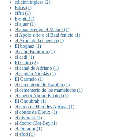
edición inglesa (2)
Édris (1)
effrit (1)
Egipto (2)
el ajuar (1)
el amanecer en el Mataré (1)
el Apolo sirio o el Baal fenicio (1)
el Árbol de la Ciencia (1)
El boghaz (1)
el cabo Boutroun (1)
el cadi (1)
El Cairo (2)
el canal de Adriano (1)
el capitán Nicolás (1)
El Carmelo (1)
el cementerio de Karafeh (1)
el cementerio de los mamelucos (1)
el cheikh Aboud Khaled (1)
El Choubrah (1)
el circo de Herodes Agripa. (1)
el conde de Dreux (1)
el divorcio (1)
el doctro Clot-Bey (1)
el Dorador (1)
el efod (1)