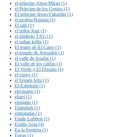
el príncipe Abou-Miran (1)
el Príncipe de los Genios (1)
El príncipe druso Fakardin (1)
el profeta Balaam (1)
El raïs (1)
el señor Jean (1)
el símbolo TAU (1)
el sultan kébir (1)
El teatro de El Cairo (1)
el templo de Jerusalén (1)
el valle de Josafat (1)
El valle de los califas (1)
El Verde y El Dorado (1)
el virrey (1)
el Yemen feliz (1)
El-Esbekieh (1)
electuario (1)
eliael (1)
emajada (1)
Embabeh (1)
embajadas (1)
Emile Lubbert (1)
Emilio Sola (4)
En la frontera (1)
Eneas (1)