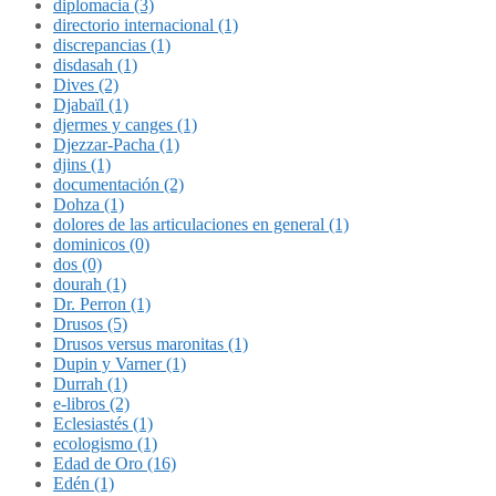
diplomacia (3)
directorio internacional (1)
discrepancias (1)
disdasah (1)
Dives (2)
Djabaïl (1)
djermes y canges (1)
Djezzar-Pacha (1)
djins (1)
documentación (2)
Dohza (1)
dolores de las articulaciones en general (1)
dominicos (0)
dos (0)
dourah (1)
Dr. Perron (1)
Drusos (5)
Drusos versus maronitas (1)
Dupin y Varner (1)
Durrah (1)
e-libros (2)
Eclesiastés (1)
ecologismo (1)
Edad de Oro (16)
Edén (1)