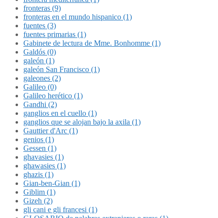
fronteras (9)
fronteras en el mundo hispanico (1)
fuentes (3)
fuentes primarias (1)
Gabinete de lectura de Mme. Bonhomme (1)
Galdós (0)
galeón (1)
galeón San Francisco (1)
galeones (2)
Galileo (0)
Galileo herético (1)
Gandhi (2)
ganglios en el cuello (1)
ganglios que se alojan bajo la axila (1)
Gauttier d'Arc (1)
genios (1)
Gessen (1)
ghavasies (1)
ghawasies (1)
ghazis (1)
Gian-ben-Gian (1)
Giblim (1)
Gizeh (2)
gli cani e gli francesi (1)