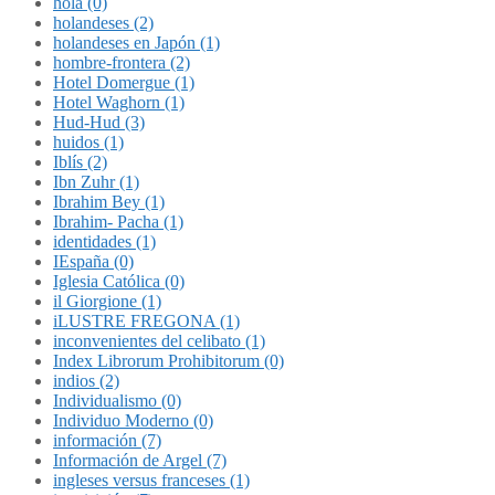
hola (0)
holandeses (2)
holandeses en Japón (1)
hombre-frontera (2)
Hotel Domergue (1)
Hotel Waghorn (1)
Hud-Hud (3)
huidos (1)
Iblís (2)
Ibn Zuhr (1)
Ibrahim Bey (1)
Ibrahim- Pacha (1)
identidades (1)
IEspaña (0)
Iglesia Católica (0)
il Giorgione (1)
iLUSTRE FREGONA (1)
inconvenientes del celibato (1)
Index Librorum Prohibitorum (0)
indios (2)
Individualismo (0)
Individuo Moderno (0)
información (7)
Información de Argel (7)
ingleses versus franceses (1)