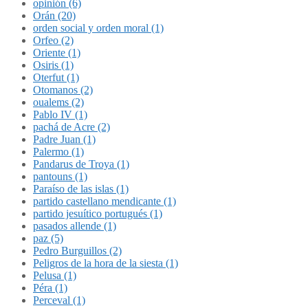
opinión (6)
Orán (20)
orden social y orden moral (1)
Orfeo (2)
Oriente (1)
Osiris (1)
Oterfut (1)
Otomanos (2)
oualems (2)
Pablo IV (1)
pachá de Acre (2)
Padre Juan (1)
Palermo (1)
Pandarus de Troya (1)
pantouns (1)
Paraíso de las islas (1)
partido castellano mendicante (1)
partido jesuítico portugués (1)
pasados allende (1)
paz (5)
Pedro Burguillos (2)
Peligros de la hora de la siesta (1)
Pelusa (1)
Péra (1)
Perceval (1)