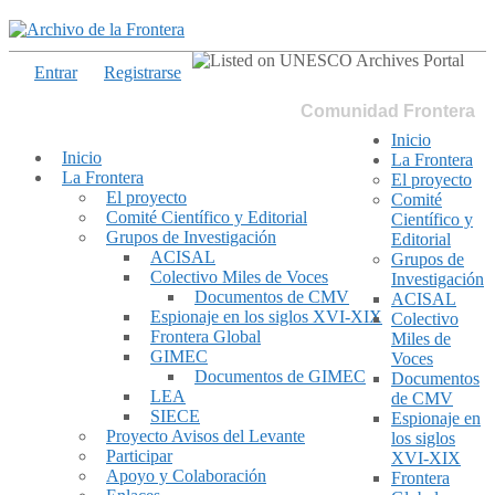
Entrar
Registrarse
Comunidad Frontera
Inicio
Inicio
La Frontera
La Frontera
El proyecto
El proyecto
Comité
Comité Científico y Editorial
Científico y
Grupos de Investigación
Editorial
ACISAL
Grupos de
Colectivo Miles de Voces
Investigación
Documentos de CMV
ACISAL
Espionaje en los siglos XVI-XIX
Colectivo
Frontera Global
Miles de
GIMEC
Voces
Documentos de GIMEC
Documentos
LEA
de CMV
SIECE
Espionaje en
Proyecto Avisos del Levante
los siglos
Participar
XVI-XIX
Apoyo y Colaboración
Frontera