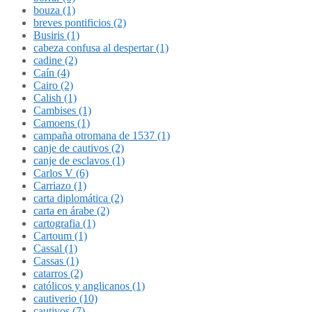
bouza (1)
breves pontificios (2)
Busiris (1)
cabeza confusa al despertar (1)
cadine (2)
Caín (4)
Cairo (2)
Calish (1)
Cambises (1)
Camoens (1)
campaña otromana de 1537 (1)
canje de cautivos (2)
canje de esclavos (1)
Carlos V (6)
Carriazo (1)
carta diplomática (2)
carta en árabe (2)
cartografia (1)
Cartoum (1)
Cassal (1)
Cassas (1)
catarros (2)
católicos y anglicanos (1)
cautiverio (10)
cautivos (7)