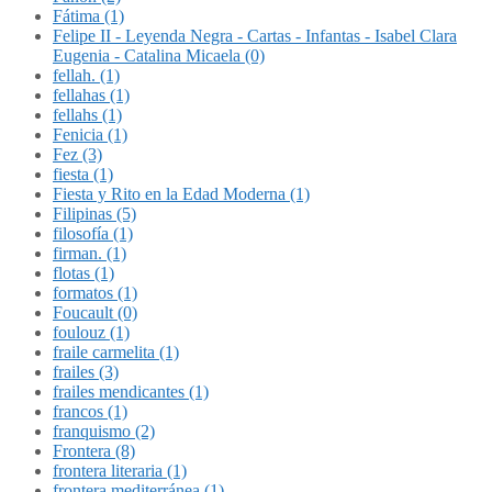
Fátima (1)
Felipe II - Leyenda Negra - Cartas - Infantas - Isabel Clara
Eugenia - Catalina Micaela (0)
fellah. (1)
fellahas (1)
fellahs (1)
Fenicia (1)
Fez (3)
fiesta (1)
Fiesta y Rito en la Edad Moderna (1)
Filipinas (5)
filosofía (1)
firman. (1)
flotas (1)
formatos (1)
Foucault (0)
foulouz (1)
fraile carmelita (1)
frailes (3)
frailes mendicantes (1)
francos (1)
franquismo (2)
Frontera (8)
frontera literaria (1)
frontera mediterránea (1)