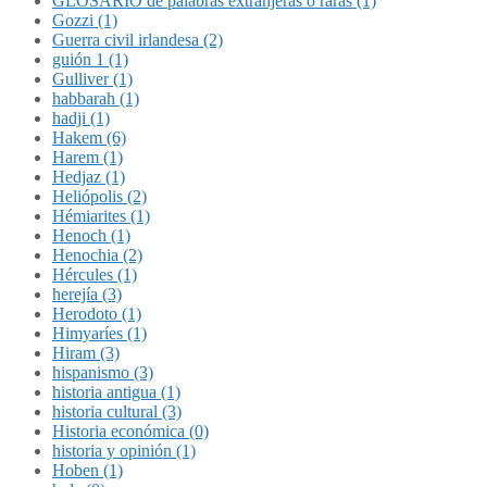
GLOSARIO de palabras extranjeras o raras (1)
Gozzi (1)
Guerra civil irlandesa (2)
guión 1 (1)
Gulliver (1)
habbarah (1)
hadji (1)
Hakem (6)
Harem (1)
Hedjaz (1)
Heliópolis (2)
Hémiarites (1)
Henoch (1)
Henochia (2)
Hércules (1)
herejía (3)
Herodoto (1)
Himyaríes (1)
Hiram (3)
hispanismo (3)
historia antigua (1)
historia cultural (3)
Historia económica (0)
historia y opinión (1)
Hoben (1)