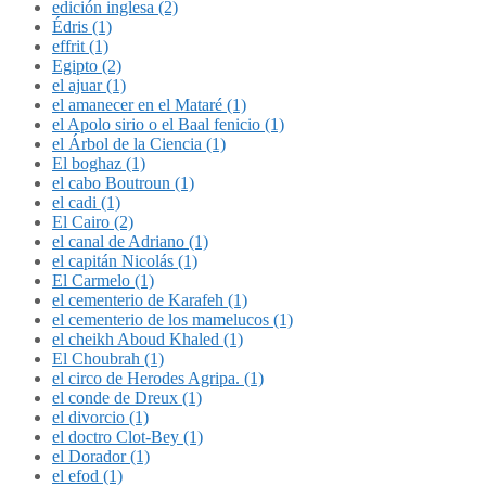
edición inglesa (2)
Édris (1)
effrit (1)
Egipto (2)
el ajuar (1)
el amanecer en el Mataré (1)
el Apolo sirio o el Baal fenicio (1)
el Árbol de la Ciencia (1)
El boghaz (1)
el cabo Boutroun (1)
el cadi (1)
El Cairo (2)
el canal de Adriano (1)
el capitán Nicolás (1)
El Carmelo (1)
el cementerio de Karafeh (1)
el cementerio de los mamelucos (1)
el cheikh Aboud Khaled (1)
El Choubrah (1)
el circo de Herodes Agripa. (1)
el conde de Dreux (1)
el divorcio (1)
el doctro Clot-Bey (1)
el Dorador (1)
el efod (1)