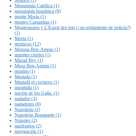
Molóch (1)
Monarquía Católica (1)
monarquía hispánica (9)
monte Moria (1)
montes Cassanitas (1)
Montesquieu y L'Esprit des lois (¿un reglamento de policía?)
(1)
Moria (1)
moriscos (12)
Moussa Ben-Amran (1)
muertes crueles (1)
Murad Bey (1)
Musa Ben-Amrán (1)
muslim (1)
Mustafa (1)
Mustafá el cocinero (1)
musthilla (1)
nación de los Galla. (1)
nadador (3)
nadadores (8)
Napoleón (2)
Napoleón Bonaparte (1)
Nápoles (2)
naufragios (2)
navegación (1)