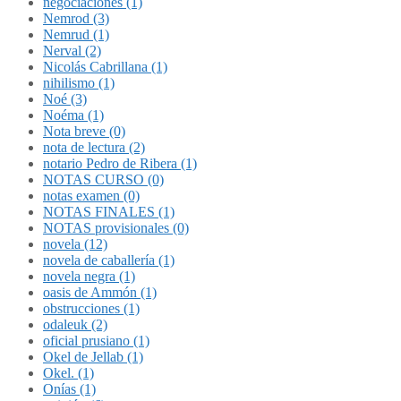
negociaciones (1)
Nemrod (3)
Nemrud (1)
Nerval (2)
Nicolás Cabrillana (1)
nihilismo (1)
Noé (3)
Noéma (1)
Nota breve (0)
nota de lectura (2)
notario Pedro de Ribera (1)
NOTAS CURSO (0)
notas examen (0)
NOTAS FINALES (1)
NOTAS provisionales (0)
novela (12)
novela de caballería (1)
novela negra (1)
oasis de Ammón (1)
obstrucciones (1)
odaleuk (2)
oficial prusiano (1)
Okel de Jellab (1)
Okel. (1)
Onías (1)