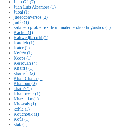
Juan Gil (2)
Juan Luis Alzamora (1)
Jubal (1)
judeoconversos (2)
judío (1)
kabibé o problemas de un malentendido lingüístico (1)
Kachef (1)
Kahwedji-bachi (1)
Karafeh (1)
Kater (1)
Kefrén (1)
Keops (1)
Kesrouan (4)
Khaiffa (1)
khamsín (2)
Khan Ghafar (1)
Khanoun (2)
khatbé (1)
Khatibecsir (1)
Khazindar (1)
Khowals (1)
kohle (1)
Kouchouk (1)
Koûs (1)
ktab (1)