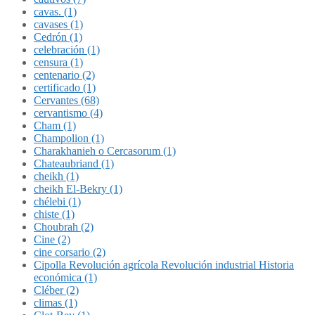
cavas. (1)
cavases (1)
Cedrón (1)
celebración (1)
censura (1)
centenario (2)
certificado (1)
Cervantes (68)
cervantismo (4)
Cham (1)
Champolion (1)
Charakhanieh o Cercasorum (1)
Chateaubriand (1)
cheikh (1)
cheikh El-Bekry (1)
chélebi (1)
chiste (1)
Choubrah (2)
Cine (2)
cine corsario (2)
Cipolla Revolución agrícola Revolución industrial Historia
económica (1)
Cléber (2)
climas (1)