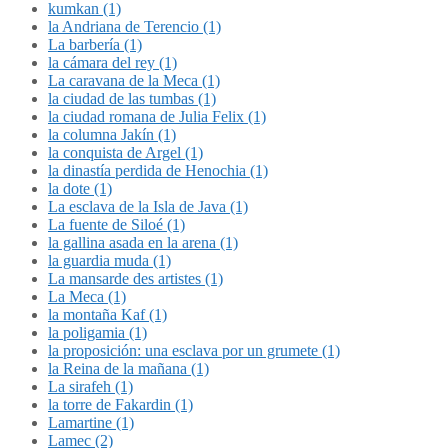
kumkan (1)
la Andriana de Terencio (1)
La barbería (1)
la cámara del rey (1)
La caravana de la Meca (1)
la ciudad de las tumbas (1)
la ciudad romana de Julia Felix (1)
la columna Jakín (1)
la conquista de Argel (1)
la dinastía perdida de Henochia (1)
la dote (1)
La esclava de la Isla de Java (1)
La fuente de Siloé (1)
la gallina asada en la arena (1)
la guardia muda (1)
La mansarde des artistes (1)
La Meca (1)
la montaña Kaf (1)
la poligamia (1)
la proposición: una esclava por un grumete (1)
la Reina de la mañana (1)
La sirafeh (1)
la torre de Fakardin (1)
Lamartine (1)
Lamec (2)