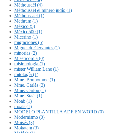
Méthousaël (4)
Méthousaël el minero judío (1)
Méthoussaël (1)
Methram (1)
México (5)
México500 (1)
Micerino (1)
migraciones (5)
Miguel de Cervantes (1)
minorías (2)
Misericordia (0)
misionología (1)
mister William Lane (1)
mitología (1)
Mme. Bonhomme (1)
Mme. Carlès (3)
Mme. Cartou (1)
Mme. Staël (1)
Moab (1)
moals (1)
MODELO PLANTILLA ADF EN WORD (0)
Modernismo (0)
Moisés (3)
Mokatam (3)