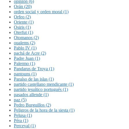
opinión (6)
Orán (20)
orden social y orden moral (1)
Orfeo (2)
Oriente (1)
Osiris (1)
Oterfut (1)
Otomanos (2)
oualems (2)
Pablo IV (1)
pachá de Acre (2)
Padre Juan (1)
Palermo (1)
Pandarus de Troya (1)
pantouns (1)
Paraíso de las islas (1)
partido castellano mendicante (1)
partido jesuítico portugués (1)
pasados allende (1)
paz (5)
Pedro Burguillos (2)
Peligros de la hora de la siesta (1)
Pelusa (1)
Péra (1)
Perceval (1)