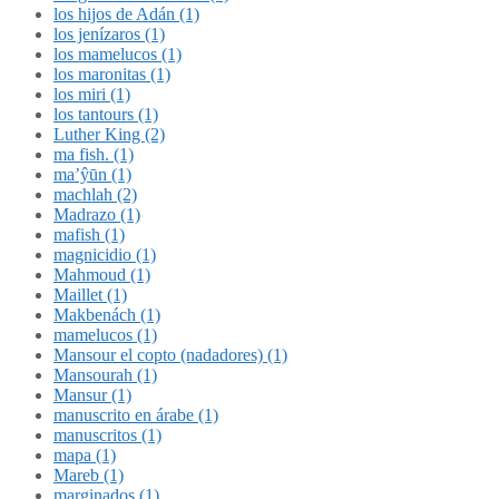
los hijos de Adán (1)
los jenízaros (1)
los mamelucos (1)
los maronitas (1)
los miri (1)
los tantours (1)
Luther King (2)
ma fish. (1)
ma’ŷūn (1)
machlah (2)
Madrazo (1)
mafish (1)
magnicidio (1)
Mahmoud (1)
Maillet (1)
Makbenách (1)
mamelucos (1)
Mansour el copto (nadadores) (1)
Mansourah (1)
Mansur (1)
manuscrito en árabe (1)
manuscritos (1)
mapa (1)
Mareb (1)
marginados (1)