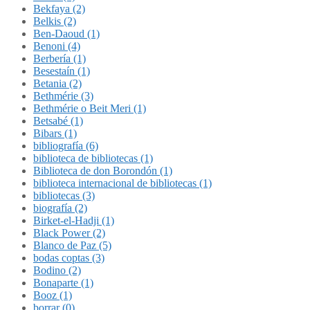
Bekfaya (2)
Belkis (2)
Ben-Daoud (1)
Benoni (4)
Berbería (1)
Besestaín (1)
Betania (2)
Bethmérie (3)
Bethmérie o Beit Meri (1)
Betsabé (1)
Bibars (1)
bibliografía (6)
biblioteca de bibliotecas (1)
Biblioteca de don Borondón (1)
biblioteca internacional de bibliotecas (1)
bibliotecas (3)
biografía (2)
Birket-el-Hadji (1)
Black Power (2)
Blanco de Paz (5)
bodas coptas (3)
Bodino (2)
Bonaparte (1)
Booz (1)
borrar (0)