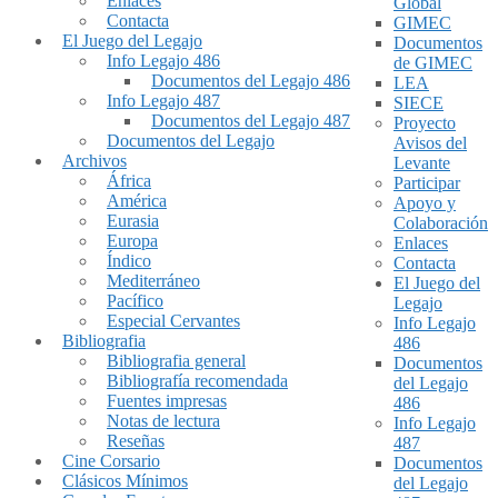
Enlaces
Global
Contacta
GIMEC
El Juego del Legajo
Documentos
Info Legajo 486
de GIMEC
Documentos del Legajo 486
LEA
Info Legajo 487
SIECE
Documentos del Legajo 487
Proyecto
Documentos del Legajo
Avisos del
Archivos
Levante
África
Participar
América
Apoyo y
Eurasia
Colaboración
Europa
Enlaces
Índico
Contacta
Mediterráneo
El Juego del
Pacífico
Legajo
Especial Cervantes
Info Legajo
Bibliografia
486
Bibliografia general
Documentos
Bibliografía recomendada
del Legajo
Fuentes impresas
486
Notas de lectura
Info Legajo
Reseñas
487
Cine Corsario
Documentos
Clásicos Mínimos
del Legajo