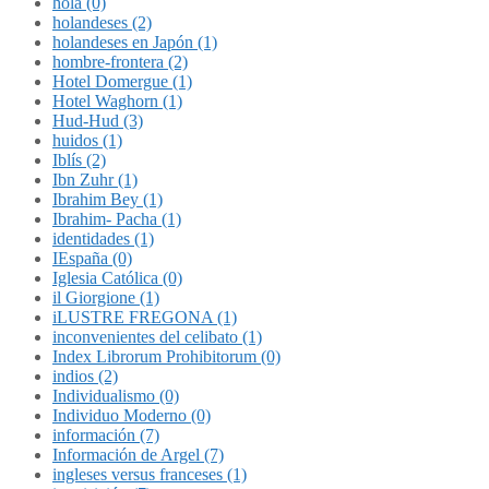
hola (0)
holandeses (2)
holandeses en Japón (1)
hombre-frontera (2)
Hotel Domergue (1)
Hotel Waghorn (1)
Hud-Hud (3)
huidos (1)
Iblís (2)
Ibn Zuhr (1)
Ibrahim Bey (1)
Ibrahim- Pacha (1)
identidades (1)
IEspaña (0)
Iglesia Católica (0)
il Giorgione (1)
iLUSTRE FREGONA (1)
inconvenientes del celibato (1)
Index Librorum Prohibitorum (0)
indios (2)
Individualismo (0)
Individuo Moderno (0)
información (7)
Información de Argel (7)
ingleses versus franceses (1)