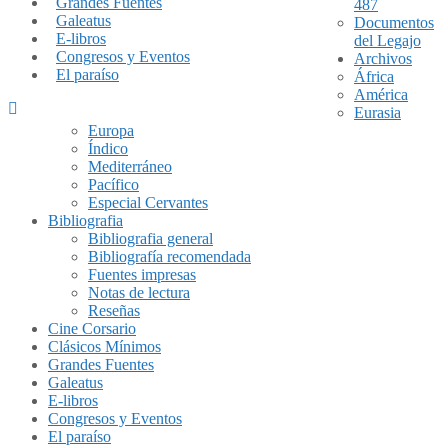
Grandes Fuentes
487
Galeatus
Documentos
E-libros
del Legajo
Congresos y Eventos
Archivos
El paraíso
África
América
Eurasia
Europa
Índico
Mediterráneo
Pacífico
Especial Cervantes
Bibliografia
Bibliografia general
Bibliografía recomendada
Fuentes impresas
Notas de lectura
Reseñas
Cine Corsario
Clásicos Mínimos
Grandes Fuentes
Galeatus
E-libros
Congresos y Eventos
El paraíso