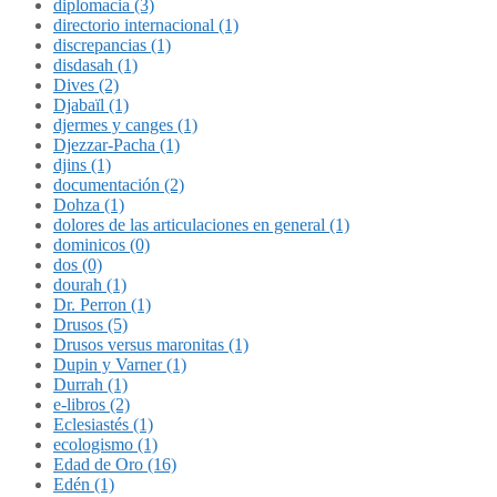
diplomacia (3)
directorio internacional (1)
discrepancias (1)
disdasah (1)
Dives (2)
Djabaïl (1)
djermes y canges (1)
Djezzar-Pacha (1)
djins (1)
documentación (2)
Dohza (1)
dolores de las articulaciones en general (1)
dominicos (0)
dos (0)
dourah (1)
Dr. Perron (1)
Drusos (5)
Drusos versus maronitas (1)
Dupin y Varner (1)
Durrah (1)
e-libros (2)
Eclesiastés (1)
ecologismo (1)
Edad de Oro (16)
Edén (1)