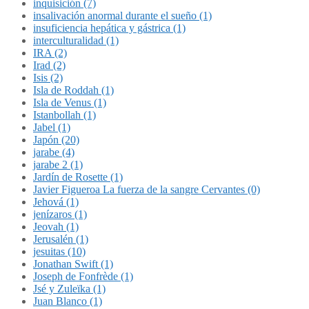
inquisición (7)
insalivación anormal durante el sueño (1)
insuficiencia hepática y gástrica (1)
interculturalidad (1)
IRA (2)
Irad (2)
Isis (2)
Isla de Roddah (1)
Isla de Venus (1)
Istanbollah (1)
Jabel (1)
Japón (20)
jarabe (4)
jarabe 2 (1)
Jardín de Rosette (1)
Javier Figueroa La fuerza de la sangre Cervantes (0)
Jehová (1)
jenízaros (1)
Jeovah (1)
Jerusalén (1)
jesuitas (10)
Jonathan Swift (1)
Joseph de Fonfrède (1)
Jsé y Zuleïka (1)
Juan Blanco (1)