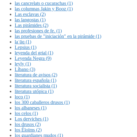
las cancrelats o cucarachas (1)
las columnas Jakin y Booz (1)
Las esclavas (2)
las langostas (1)
Las pirámides (2)
las profesiones de fe. (1)
las pruebas de "iniciación" en la pirámide (1)
laʿūq (1)
Lepsius (1)
leyenda del grial (1)
Leyenda Negra (9)
leyly (1)
Líbano (3)
literatura de avisos (2)
literatura española (1)
literatura socialista (1)
literatura utópica (1)
loco (1)
los 300 caballeros drusos (1)
los albaneses (1)
los celos (1)
Los derviches (1)
los drusos (2)
los Éloïms (2)
los guardianes mudos (1)