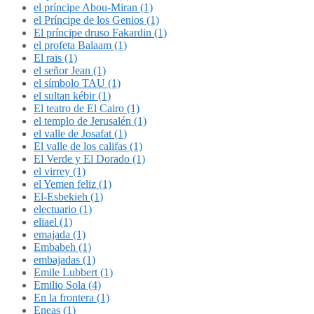
el príncipe Abou-Miran (1)
el Príncipe de los Genios (1)
El príncipe druso Fakardin (1)
el profeta Balaam (1)
El raïs (1)
el señor Jean (1)
el símbolo TAU (1)
el sultan kébir (1)
El teatro de El Cairo (1)
el templo de Jerusalén (1)
el valle de Josafat (1)
El valle de los califas (1)
El Verde y El Dorado (1)
el virrey (1)
el Yemen feliz (1)
El-Esbekieh (1)
electuario (1)
eliael (1)
emajada (1)
Embabeh (1)
embajadas (1)
Emile Lubbert (1)
Emilio Sola (4)
En la frontera (1)
Eneas (1)