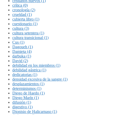
cristianos nuevos (1)
crítica (0)
cronología (2)
crueldad (1)
cubierta libro (1)
cuestionario (1)
cultura (3)
cultura setentera (1)
cultura transicional (1)
Cus (1)
Dagoueh (1)
Damieta (4)
darbuka (1)
David (2)
debilidad en los miembros (1)
debilidad gástrica (1)
dedicatorias (1)
densidad excesiva de la sangre (1)
desplazamientos (1)
determinismos (1)
Diego de Haedo (1)
Diego Marín (1)
difusión (1)
digestivo (1)
Dionisio de Halicarnaso (1)