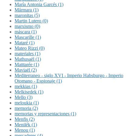
María Antonia Garcés (1)
Mármara (1)
maronitas (5)
Martin Lutero (0)
marxismo (0)
máscara (1)
Mascarille (1)
Mataré (1)
Mateo Rizzi (0)
materiales (1)
Mathusaël (1)
Matttarée (1)
Maviaël (2)
Mediterraneo - siglo XVI - Imperio Habsburgo - Imperio
Otomano - Espionaje (1)
mekkias (1)
Melkisedek (1)
Mello (3)
meloukia (1)
memoria (2)
memorias y representaciones (1)
Menfis (2)
Menilék (1)
Menou (1)
mercaderes (4)