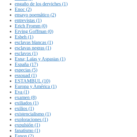
engaño de los derviches (1)
Enoc (2)
ensayo poemático (2)
entrevistas (1)
Erich Fromm (0)
Erving Goffman (0)
Esbeh (1)
esclavas blancas (1)
esclavas negras (1)
esclavos (1)
Esna; Laïas y Aspasias (1)
España (17)
especias (5)
essouad (1)
ESTAMBUL (10)
Europa y América (1)
Eva (1)
examen (8)
exiliados (1)
exilios (1)
existencialismo (1)
exploraciones (1)
expulsión (1)
fanatismo (1)
Fanon (2)