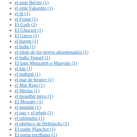
el emir Béchir (1)
el emir Fakardin (1)
el fil (1)
el Fostat (1)
El Garb (2)
El Ghazzel (1)
El Greco (1)
el harem (1)
el hulla (1)
el islote de los perros abandonados (1)
el judío Yousef (1)
El lago Menzaleh o Mareotis (1)
el loti (1)
el mahmil (1)
el mar de bronce (1)
el Mar Rojo (1)
el Mesías (1)
el moudhir turco (1)
El Mousky (1)
el mutahir (1)
el naz y el rebab (1)
el nilómetro (1)
el obelisco de Heliópolis (1)
El padre Planchet (1)
El poeta escribano (1)