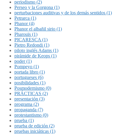
periodismo (2)
Perseo y la Gorgona (1)
perturbaciones auditivas y de los demás sentidos (1)
Petrarca (1)
Phanor (4)
Phanor el albañil sirio (1)
Pharouïs (1)
PICARESCA (1)
Pietro Redondi (1)
piloto inglés Adams (1)
pirámide de Keops (1)
poder (1)
Pompeyo (1)
portada libro (1)
portugueses (6)
posibilidades (1)
Posmodernismo (0)
PRÁCTICAS (2)
presentación (3)
programa (2)
propaganda (7)
protestantismo (0)
prueba (1)
prueba de edición (2)
pruebas iniciáticas (1)