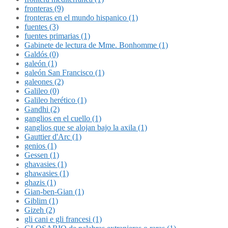
fronteras (9)
fronteras en el mundo hispanico (1)
fuentes (3)
fuentes primarias (1)
Gabinete de lectura de Mme. Bonhomme (1)
Galdós (0)
galeón (1)
galeón San Francisco (1)
galeones (2)
Galileo (0)
Galileo herético (1)
Gandhi (2)
ganglios en el cuello (1)
ganglios que se alojan bajo la axila (1)
Gauttier d'Arc (1)
genios (1)
Gessen (1)
ghavasies (1)
ghawasies (1)
ghazis (1)
Gian-ben-Gian (1)
Giblim (1)
Gizeh (2)
gli cani e gli francesi (1)