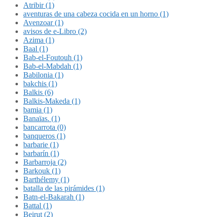
Atribir (1)
aventuras de una cabeza cocida en un horno (1)
Avenzoar (1)
avisos de e-Libro (2)
Azima (1)
Baal (1)
Bab-el-Foutouh (1)
Bab-el-Mabdah (1)
Babilonia (1)
bakchis (1)
Balkis (6)
Balkis-Makeda (1)
bamia (1)
Banaïas. (1)
bancarrota (0)
banqueros (1)
barbarie (1)
barbarín (1)
Barbarroja (2)
Barkouk (1)
Barthélemy (1)
batalla de las pirámides (1)
Batn-el-Bakarah (1)
Battal (1)
Beirut (2)