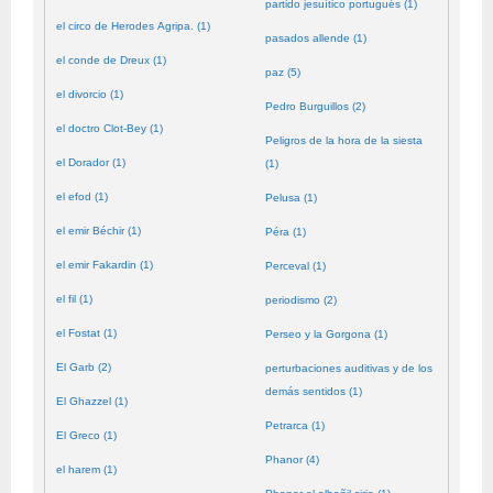
partido jesuítico portugués (1)
el circo de Herodes Agripa. (1)
pasados allende (1)
el conde de Dreux (1)
paz (5)
el divorcio (1)
Pedro Burguillos (2)
el doctro Clot-Bey (1)
Peligros de la hora de la siesta
el Dorador (1)
(1)
el efod (1)
Pelusa (1)
el emir Béchir (1)
Péra (1)
el emir Fakardin (1)
Perceval (1)
el fil (1)
periodismo (2)
el Fostat (1)
Perseo y la Gorgona (1)
El Garb (2)
perturbaciones auditivas y de los
demás sentidos (1)
El Ghazzel (1)
Petrarca (1)
El Greco (1)
Phanor (4)
el harem (1)