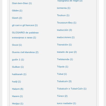
Topografía de Argel (3)
Gian-ben-Gian (1)
tormenta (1)
Giblim (1)
Touloun (1)
Gizeh (2)
Toussoun-Bey (1)
gli cani e gli francesi (1)
traducción (3)
GLOSARIO de palabras
traducciones (1)
extranjeras o raras (1)
Transición (1)
Gozzi (1)
tratado de paz (2)
Guerra civil irlandesa (2)
Trebisonda (1)
guión 1 (1)
Trípolo (1)
Gulliver (1)
Tubal (1)
habbarah (1)
Tubalcaín (3)
hadji (1)
Tubalcaín o Tubal-Caín (1)
Hakem (6)
Túnez (2)
Harem (1)
turco nadador (1)
Hedjaz (1)