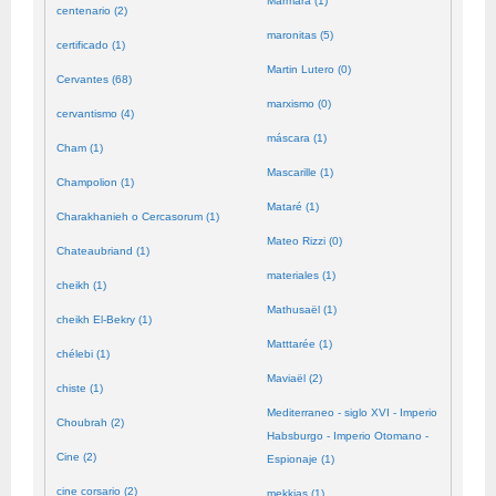
Mármara (1)
centenario (2)
maronitas (5)
certificado (1)
Martin Lutero (0)
Cervantes (68)
marxismo (0)
cervantismo (4)
máscara (1)
Cham (1)
Mascarille (1)
Champolion (1)
Mataré (1)
Charakhanieh o Cercasorum (1)
Mateo Rizzi (0)
Chateaubriand (1)
materiales (1)
cheikh (1)
Mathusaël (1)
cheikh El-Bekry (1)
Matttarée (1)
chélebi (1)
Maviaël (2)
chiste (1)
Mediterraneo - siglo XVI - Imperio
Choubrah (2)
Habsburgo - Imperio Otomano -
Cine (2)
Espionaje (1)
cine corsario (2)
mekkias (1)