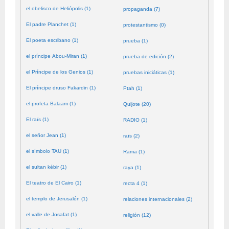
el obelisco de Heliópolis (1)
propaganda (7)
El padre Planchet (1)
protestantismo (0)
El poeta escribano (1)
prueba (1)
el príncipe Abou-Miran (1)
prueba de edición (2)
el Príncipe de los Genios (1)
pruebas iniciáticas (1)
El príncipe druso Fakardin (1)
Ptah (1)
el profeta Balaam (1)
Quijote (20)
El raïs (1)
RADIO (1)
el señor Jean (1)
raïs (2)
el símbolo TAU (1)
Rama (1)
el sultan kébir (1)
raya (1)
El teatro de El Cairo (1)
recta 4 (1)
el templo de Jerusalén (1)
relaciones internacionales (2)
el valle de Josafat (1)
religión (12)