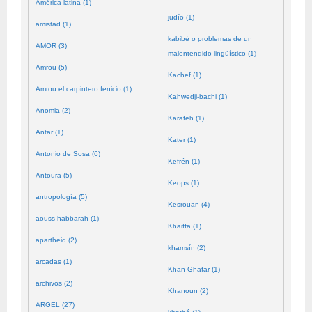
América latina (1)
judío (1)
amistad (1)
kabibé o problemas de un
AMOR (3)
malentendido lingüístico (1)
Amrou (5)
Kachef (1)
Amrou el carpintero fenicio (1)
Kahwedji-bachi (1)
Anomia (2)
Karafeh (1)
Antar (1)
Kater (1)
Antonio de Sosa (6)
Kefrén (1)
Antoura (5)
Keops (1)
antropología (5)
Kesrouan (4)
aouss habbarah (1)
Khaiffa (1)
apartheid (2)
khamsín (2)
arcadas (1)
Khan Ghafar (1)
archivos (2)
Khanoun (2)
ARGEL (27)