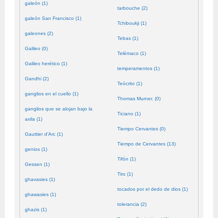
galeón (1)
tarbouche (2)
galeón San Francisco (1)
Tchiboukji (1)
galeones (2)
Tebas (1)
Galileo (0)
Telémaco (1)
Galileo herético (1)
temperamentos (1)
Gandhi (2)
Teócrito (1)
ganglios en el cuello (1)
Thomas Murner. (0)
ganglios que se alojan bajo la
Ticiano (1)
axila (1)
Tiempo Cervantes (0)
Gauttier d'Arc (1)
Tiempo de Cervantes (13)
genios (1)
Tifón (1)
Gessen (1)
Tiro (1)
ghavasies (1)
tocados por el dedo de dios (1)
ghawasies (1)
tolerancia (2)
ghazis (1)