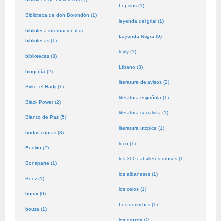
Lepsius (1)
Biblioteca de don Borondón (1)
leyenda del grial (1)
biblioteca internacional de
Leyenda Negra (9)
bibliotecas (1)
leyly (1)
bibliotecas (3)
Líbano (3)
biografía (2)
literatura de avisos (2)
Birket-el-Hadji (1)
literatura española (1)
Black Power (2)
literatura socialista (1)
Blanco de Paz (5)
literatura utópica (1)
bodas coptas (3)
loco (1)
Bodino (2)
los 300 caballeros drusos (1)
Bonaparte (1)
los albaneses (1)
Booz (1)
los celos (1)
borrar (0)
Los derviches (1)
bouza (1)
los drusos (2)