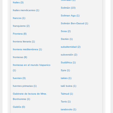
frailes (3)
Solimán (10)
frailes mendicantes (1)
Soliman Aga (1)
francos (1)
Solimán Ben-Daoud (1)
franquismo (2)
Sosa (2)
Frontera (8)
Sterkin (1)
frontera literaria (1)
subalternidad (2)
frontera mediterránea (1)
subversión (2)
fronteras (9)
Sudáfrica (1)
fronteras en el mundo hispanico
(1)
Syra (1)
fuentes (3)
takies (1)
fuentes primarias (1)
talé bukra (1)
Gabinete de lectura de Mme.
Talmud (1)
Bonhomme (1)
Tanis (1)
Galdós (0)
tarabouks (1)