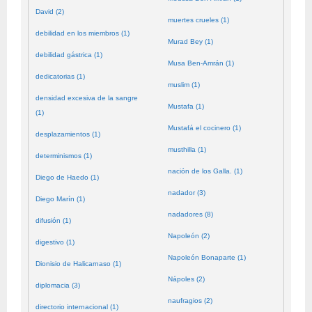
David (2)
muertes crueles (1)
debilidad en los miembros (1)
Murad Bey (1)
debilidad gástrica (1)
Musa Ben-Amrán (1)
dedicatorias (1)
muslim (1)
densidad excesiva de la sangre
Mustafa (1)
(1)
Mustafá el cocinero (1)
desplazamientos (1)
musthilla (1)
determinismos (1)
nación de los Galla. (1)
Diego de Haedo (1)
nadador (3)
Diego Marín (1)
nadadores (8)
difusión (1)
Napoleón (2)
digestivo (1)
Napoleón Bonaparte (1)
Dionisio de Halicarnaso (1)
Nápoles (2)
diplomacia (3)
naufragios (2)
directorio internacional (1)