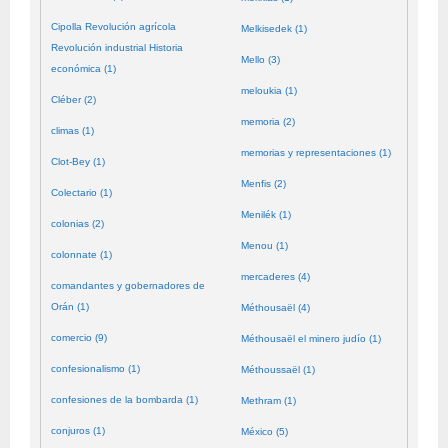
Cipolla Revolución agrícola
Melkisedek (1)
Revolución industrial Historia
Mello (3)
económica (1)
meloukia (1)
Cléber (2)
memoria (2)
climas (1)
memorias y representaciones (1)
Clot-Bey (1)
Menfis (2)
Colectario (1)
Menilék (1)
colonias (2)
Menou (1)
colonnate (1)
mercaderes (4)
comandantes y gobernadores de
Orán (1)
Méthousaël (4)
comercio (9)
Méthousaël el minero judío (1)
confesionalismo (1)
Méthoussaël (1)
confesiones de la bombarda (1)
Methram (1)
conjuros (1)
México (5)