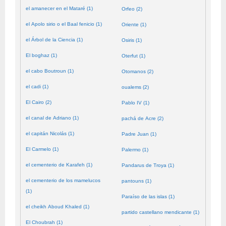
el amanecer en el Mataré (1)
Orfeo (2)
el Apolo sirio o el Baal fenicio (1)
Oriente (1)
el Árbol de la Ciencia (1)
Osiris (1)
El boghaz (1)
Oterfut (1)
el cabo Boutroun (1)
Otomanos (2)
el cadi (1)
oualems (2)
El Cairo (2)
Pablo IV (1)
el canal de Adriano (1)
pachá de Acre (2)
el capitán Nicolás (1)
Padre Juan (1)
El Carmelo (1)
Palermo (1)
el cementerio de Karafeh (1)
Pandarus de Troya (1)
el cementerio de los mamelucos
pantouns (1)
(1)
Paraíso de las islas (1)
el cheikh Aboud Khaled (1)
partido castellano mendicante (1)
El Choubrah (1)