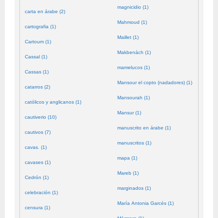
magnicidio (1)
carta en árabe (2)
Mahmoud (1)
cartografia (1)
Maillet (1)
Cartoum (1)
Makbenách (1)
Cassal (1)
mamelucos (1)
Cassas (1)
Mansour el copto (nadadores) (1)
catarros (2)
Mansourah (1)
católicos y anglicanos (1)
Mansur (1)
cautiverio (10)
manuscrito en árabe (1)
cautivos (7)
manuscritos (1)
cavas. (1)
mapa (1)
cavases (1)
Mareb (1)
Cedrón (1)
marginados (1)
celebración (1)
María Antonia Garcés (1)
censura (1)