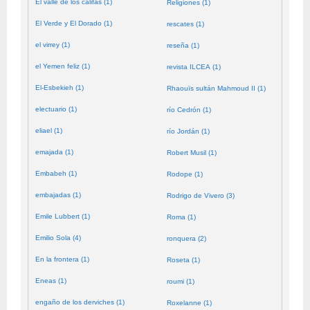
El valle de los califas (1)
Religiones (1)
El Verde y El Dorado (1)
rescates (1)
el virrey (1)
reseña (1)
el Yemen feliz (1)
revista ILCEA (1)
El-Esbekieh (1)
Rhaouïs sultán Mahmoud II (1)
electuario (1)
río Cedrón (1)
eliael (1)
río Jordán (1)
emajada (1)
Robert Musil (1)
Embabeh (1)
Rodope (1)
embajadas (1)
Rodrigo de Vivero (3)
Emile Lubbert (1)
Roma (1)
Emilio Sola (4)
ronquera (2)
En la frontera (1)
Roseta (1)
Eneas (1)
roumi (1)
engaño de los derviches (1)
Roxelanne (1)