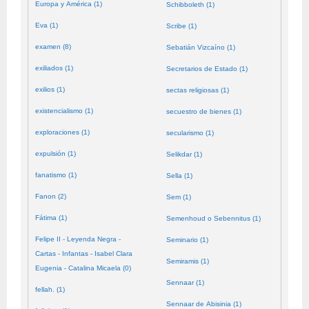
Europa y América (1)
Schibboleth (1)
Eva (1)
Scribe (1)
examen (8)
Sebatián Vizcaíno (1)
exiliados (1)
Secretarios de Estado (1)
exilios (1)
sectas religiosas (1)
existencialismo (1)
secuestro de bienes (1)
exploraciones (1)
secularismo (1)
expulsión (1)
Selikdar (1)
fanatismo (1)
Sella (1)
Fanon (2)
Sem (1)
Fátima (1)
Semenhoud o Sebennitus (1)
Felipe II - Leyenda Negra -
Seminario (1)
Cartas - Infantas - Isabel Clara
Semiramis (1)
Eugenia - Catalina Micaela (0)
Sennaar (1)
fellah. (1)
Sennaar de Abisinia (1)