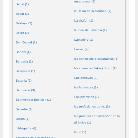
un grumete (1)
Battal (1)
la Reina de la mañana (1)
Beirut (2)
La sirafeh (1)
Bekfaya (2)
la torre de Fakardin (1)
Belkis (2)
Lamartine (1)
Ben-Daoud (1)
Lamec (2)
Benoni (4)
las cancrelats o cucarachas (1)
Berbería (1)
las columnas Jakin y Booz (1)
Besestaín (1)
Las esclavas (2)
Betania (2)
las langostas (1)
Bethmérie (3)
Las pirámides (2)
Bethmérie o Beit Meri (1)
las profesiones de fe. (1)
Betsabé (1)
las pruebas de "iniciación" en la
Bibars (1)
pirámide (1)
bibliografía (6)
laʿūq (1)
biblioteca de bibliotecas (1)