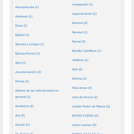
navegación (1)
discrepancias (1)
negociaciones (1)
disdasah (1)
Nemrod (3)
Dives (2)
Nemrud (1)
Djabaïl (1)
Nerval (2)
djermes y canges (1)
Nicolás Cabrillana (1)
Djezzar-Pacha (1)
nihilismo (1)
djins (1)
Noé (3)
documentación (2)
Noéma (1)
Dohza (1)
Nota breve (0)
dolores de las articulaciones en
general (1)
nota de lectura (2)
dominicos (0)
notario Pedro de Ribera (1)
dos (0)
NOTAS CURSO (0)
dourah (1)
notas examen (0)
Dr. Perron (1)