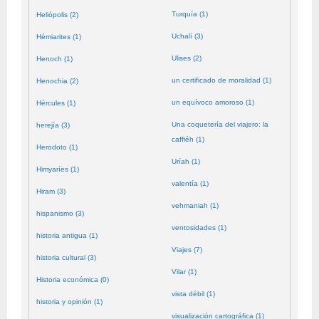
Turquía (1)
Heliópolis (2)
Uchalí (3)
Hémiarites (1)
Ulises (2)
Henoch (1)
un certificado de moralidad (1)
Henochia (2)
un equívoco amoroso (1)
Hércules (1)
Una coquetería del viajero: la
herejía (3)
caffiéh (1)
Herodoto (1)
Uríah (1)
Himyaríes (1)
valentía (1)
Hiram (3)
vehmaniah (1)
hispanismo (3)
ventosidades (1)
historia antigua (1)
Viajes (7)
historia cultural (3)
Vilar (1)
Historia económica (0)
vista débil (1)
historia y opinión (1)
visualización cartográfica (1)