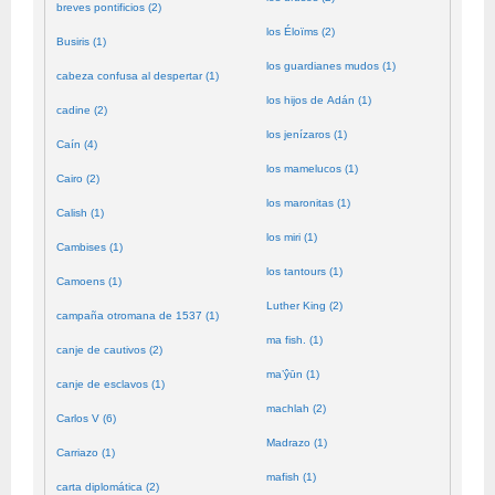
breves pontificios (2)
los Éloïms (2)
Busiris (1)
los guardianes mudos (1)
cabeza confusa al despertar (1)
los hijos de Adán (1)
cadine (2)
los jenízaros (1)
Caín (4)
los mamelucos (1)
Cairo (2)
los maronitas (1)
Calish (1)
los miri (1)
Cambises (1)
los tantours (1)
Camoens (1)
Luther King (2)
campaña otromana de 1537 (1)
ma fish. (1)
canje de cautivos (2)
ma’ŷūn (1)
canje de esclavos (1)
machlah (2)
Carlos V (6)
Madrazo (1)
Carriazo (1)
mafish (1)
carta diplomática (2)