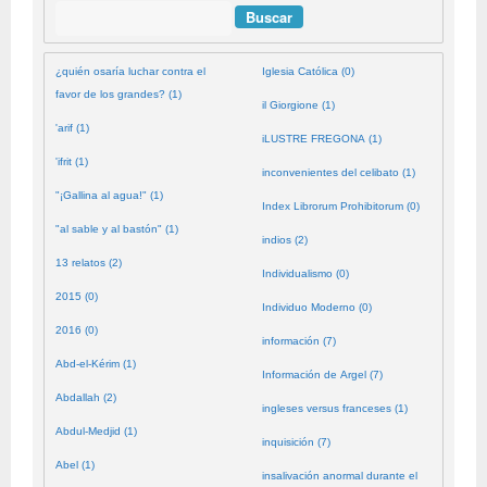
Buscar
¿quién osaría luchar contra el
Iglesia Católica (0)
favor de los grandes? (1)
il Giorgione (1)
'arif (1)
iLUSTRE FREGONA (1)
'ifrit (1)
inconvenientes del celibato (1)
"¡Gallina al agua!" (1)
Index Librorum Prohibitorum (0)
"al sable y al bastón" (1)
indios (2)
13 relatos (2)
Individualismo (0)
2015 (0)
Individuo Moderno (0)
2016 (0)
información (7)
Abd-el-Kérim (1)
Información de Argel (7)
Abdallah (2)
ingleses versus franceses (1)
Abdul-Medjid (1)
inquisición (7)
Abel (1)
insalivación anormal durante el