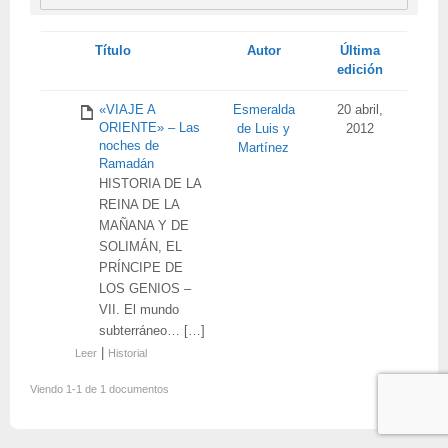
Tienes
Título
Autor
Última
adjunto
edición
«VIAJE A
Esmeralda
20 abril,
ORIENTE» – Las
de Luis y
2012
noches de
Martínez
Ramadán
HISTORIA DE LA
REINA DE LA
MAÑANA Y DE
SOLIMÁN, EL
PRÍNCIPE DE
LOS GENIOS –
VII. El mundo
subterráneo… […]
|
Leer
Historial
Viendo 1-1 de 1 documentos