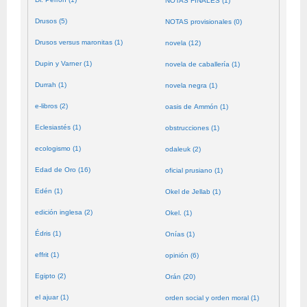
NOTAS FINALES (1)
Drusos (5)
NOTAS provisionales (0)
Drusos versus maronitas (1)
novela (12)
Dupin y Varner (1)
novela de caballería (1)
Durrah (1)
novela negra (1)
e-libros (2)
oasis de Ammón (1)
Eclesiastés (1)
obstrucciones (1)
ecologismo (1)
odaleuk (2)
Edad de Oro (16)
oficial prusiano (1)
Edén (1)
Okel de Jellab (1)
edición inglesa (2)
Okel. (1)
Édris (1)
Onías (1)
effrit (1)
opinión (6)
Egipto (2)
Orán (20)
el ajuar (1)
orden social y orden moral (1)