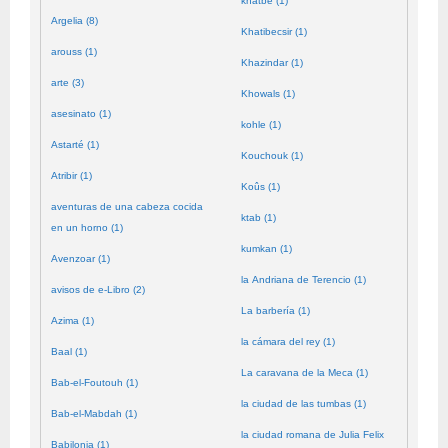
khatbé (1)
Argelia (8)
Khatibecsir (1)
arouss (1)
Khazindar (1)
arte (3)
Khowals (1)
asesinato (1)
kohle (1)
Astarté (1)
Kouchouk (1)
Atribir (1)
Koûs (1)
aventuras de una cabeza cocida
ktab (1)
en un horno (1)
kumkan (1)
Avenzoar (1)
la Andriana de Terencio (1)
avisos de e-Libro (2)
La barbería (1)
Azima (1)
la cámara del rey (1)
Baal (1)
La caravana de la Meca (1)
Bab-el-Foutouh (1)
la ciudad de las tumbas (1)
Bab-el-Mabdah (1)
la ciudad romana de Julia Felix
Babilonia (1)