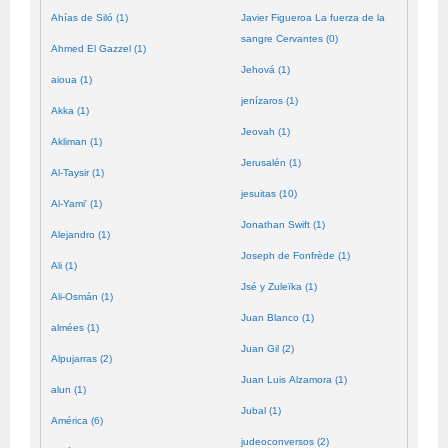
Ahías de Siló (1)
Javier Figueroa La fuerza de la
sangre Cervantes (0)
Ahmed El Gazzel (1)
Jehová (1)
aioua (1)
jenízaros (1)
Akka (1)
Jeovah (1)
Akliman (1)
Jerusalén (1)
Al-Taysir (1)
jesuitas (10)
Al-Yami' (1)
Jonathan Swift (1)
Alejandro (1)
Joseph de Fonfrède (1)
Ali (1)
Jsé y Zuleïka (1)
Ali-Osmán (1)
Juan Blanco (1)
almées (1)
Juan Gil (2)
Alpujarras (2)
Juan Luis Alzamora (1)
alun (1)
Jubal (1)
América (6)
judeoconversos (2)