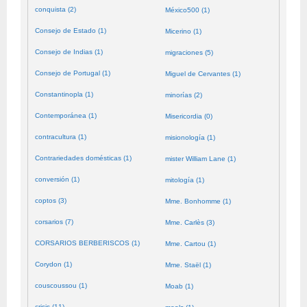
conquista (2)
México500 (1)
Consejo de Estado (1)
Micerino (1)
Consejo de Indias (1)
migraciones (5)
Consejo de Portugal (1)
Miguel de Cervantes (1)
Constantinopla (1)
minorías (2)
Contemporánea (1)
Misericordia (0)
contracultura (1)
misionología (1)
Contrariedades domésticas (1)
mister William Lane (1)
conversión (1)
mitología (1)
coptos (3)
Mme. Bonhomme (1)
corsarios (7)
Mme. Carlès (3)
CORSARIOS BERBERISCOS (1)
Mme. Cartou (1)
Corydon (1)
Mme. Staël (1)
couscoussou (1)
Moab (1)
crisis (11)