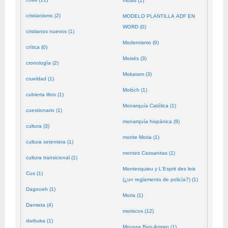
moals (1)
cristianismo (2)
MODELO PLANTILLA ADF EN
WORD (0)
cristianos nuevos (1)
Modernismo (0)
crítica (0)
Moisés (3)
cronología (2)
Mokatam (3)
crueldad (1)
Molóch (1)
cubierta libro (1)
Monarquía Católica (1)
cuestionario (1)
monarquía hispánica (9)
cultura (3)
monte Moria (1)
cultura setentera (1)
montes Cassanitas (1)
cultura transicional (1)
Montesquieu y L'Esprit des lois
Cus (1)
(¿un reglamento de policía?) (1)
Dagoueh (1)
Moria (1)
Damieta (4)
moriscos (12)
darbuka (1)
Moussa Ben-Amran (1)