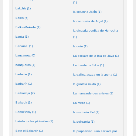
(1)
bakchis (1)
la columna Jakín (1)
Balkis (6)
la conquista de Argel (1)
Balkis-Makeda (1)
la dinastía perdida de Henochia
bamia (1)
(1)
Banaïas. (1)
la dote (1)
bancarrota (0)
La esclava de la Isla de Java (1)
banqueros (1)
La fuente de Siloé (1)
barbarie (1)
la gallina asada en la arena (1)
barbarín (1)
la guardia muda (1)
Barbarroja (2)
La mansarde des artistes (1)
Barkouk (1)
La Meca (1)
Barthélemy (1)
la montaña Kaf (1)
batalla de las pirámides (1)
la poligamia (1)
Batn-el-Bakarah (1)
la proposición: una esclava por