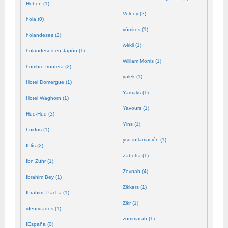
Hoben (1)
Volney (2)
hola (0)
vómitos (1)
holandeses (2)
wékil (1)
holandeses en Japón (1)
William Morris (1)
hombre-frontera (2)
yalek (1)
Hotel Domergue (1)
Yamaks (1)
Hotel Waghorn (1)
Yavours (1)
Hud-Hud (3)
Yins (1)
huidos (1)
ysu inflamación (1)
Iblís (2)
Zabetta (1)
Ibn Zuhr (1)
Zeynab (4)
Ibrahim Bey (1)
Zikkers (1)
Ibrahim- Pacha (1)
Zikr (1)
identidades (1)
zommarah (1)
IEspaña (0)