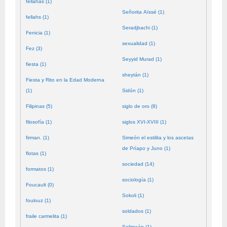
fellahas (1)
Señorita Aïssé (1)
fellahs (1)
Seradjbachi (1)
Fenicia (1)
sexualidad (1)
Fez (3)
Seyyid Murad (1)
fiesta (1)
sheytán (1)
Fiesta y Rito en la Edad Moderna
(1)
Sidón (1)
Filipinas (5)
siglo de oro (8)
filosofía (1)
siglos XVI-XVIII (1)
firman. (1)
Simeón el estilita y los ascetas
de Príapo y Juno (1)
flotas (1)
sociedad (14)
formatos (1)
sociología (1)
Foucault (0)
Sokoli (1)
foulouz (1)
soldados (1)
fraile carmelita (1)
Solimaán (1)