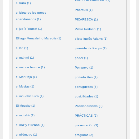
Phanor el albañil sirio (1)
el hulla (1)
Pharouïs (1)
el islote de los perros
abandonados (1)
PICARESCA (1)
el judío Yousef (1)
Pietro Redondi (1)
El lago Menzaleh o Mareotis (1)
piloto inglés Adams (1)
el loti (1)
pirámide de Keops (1)
el mahmil (1)
poder (1)
el mar de bronce (1)
Pompeyo (1)
el Mar Rojo (1)
portada libro (1)
el Mesías (1)
portugueses (6)
el moudhir turco (1)
posibilidades (1)
El Mousky (1)
Posmodernismo (0)
el mutahir (1)
PRÁCTICAS (2)
el naz y el rebab (1)
presentación (3)
el nilómetro (1)
programa (2)