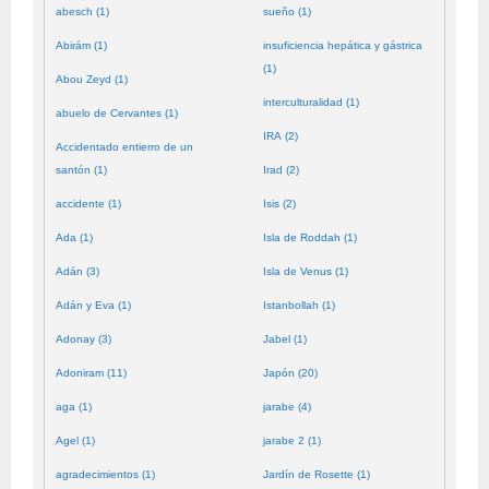
abesch (1)
sueño (1)
Abirám (1)
insuficiencia hepática y gástrica
(1)
Abou Zeyd (1)
interculturalidad (1)
abuelo de Cervantes (1)
IRA (2)
Accidentado entierro de un
santón (1)
Irad (2)
accidente (1)
Isis (2)
Ada (1)
Isla de Roddah (1)
Adán (3)
Isla de Venus (1)
Adán y Eva (1)
Istanbollah (1)
Adonay (3)
Jabel (1)
Adoniram (11)
Japón (20)
aga (1)
jarabe (4)
Agel (1)
jarabe 2 (1)
agradecimientos (1)
Jardín de Rosette (1)