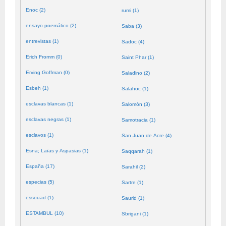
Enoc (2)
rumi (1)
ensayo poemático (2)
Saba (3)
entrevistas (1)
Sadoc (4)
Erich Fromm (0)
Saint Phar (1)
Erving Goffman (0)
Saladino (2)
Esbeh (1)
Salahoc (1)
esclavas blancas (1)
Salomón (3)
esclavas negras (1)
Samotracia (1)
esclavos (1)
San Juan de Acre (4)
Esna; Laïas y Aspasias (1)
Saqqarah (1)
España (17)
Sarahil (2)
especias (5)
Sartre (1)
essouad (1)
Saurid (1)
ESTAMBUL (10)
Sbrigani (1)