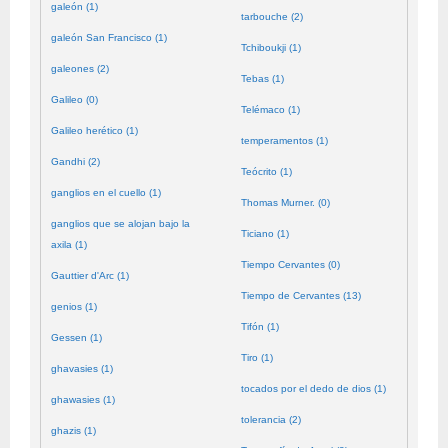
galeón (1)
tarbouche (2)
galeón San Francisco (1)
Tchiboukji (1)
galeones (2)
Tebas (1)
Galileo (0)
Telémaco (1)
Galileo herético (1)
temperamentos (1)
Gandhi (2)
Teócrito (1)
ganglios en el cuello (1)
Thomas Murner. (0)
ganglios que se alojan bajo la
Ticiano (1)
axila (1)
Tiempo Cervantes (0)
Gauttier d'Arc (1)
Tiempo de Cervantes (13)
genios (1)
Tifón (1)
Gessen (1)
Tiro (1)
ghavasies (1)
tocados por el dedo de dios (1)
ghawasies (1)
tolerancia (2)
ghazis (1)