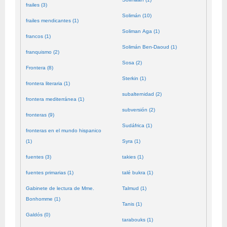
frailes (3)
Solimán (10)
frailes mendicantes (1)
Soliman Aga (1)
francos (1)
Solimán Ben-Daoud (1)
franquismo (2)
Sosa (2)
Frontera (8)
Sterkin (1)
frontera literaria (1)
subalternidad (2)
frontera mediterránea (1)
subversión (2)
fronteras (9)
Sudáfrica (1)
fronteras en el mundo hispanico
(1)
Syra (1)
fuentes (3)
takies (1)
fuentes primarias (1)
talé bukra (1)
Gabinete de lectura de Mme.
Talmud (1)
Bonhomme (1)
Tanis (1)
Galdós (0)
tarabouks (1)