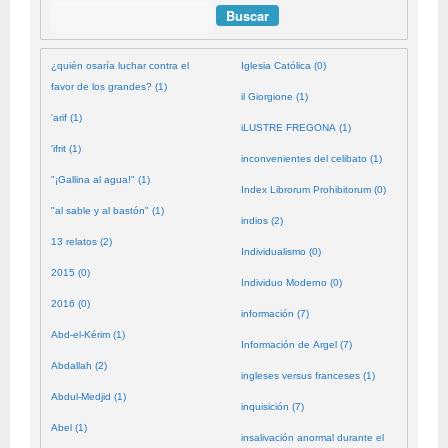
Buscar
¿quién osaría luchar contra el
Iglesia Católica (0)
favor de los grandes? (1)
il Giorgione (1)
'arif (1)
iLUSTRE FREGONA (1)
'ifrit (1)
inconvenientes del celibato (1)
"¡Gallina al agua!" (1)
Index Librorum Prohibitorum (0)
"al sable y al bastón" (1)
indios (2)
13 relatos (2)
Individualismo (0)
2015 (0)
Individuo Moderno (0)
2016 (0)
información (7)
Abd-el-Kérim (1)
Información de Argel (7)
Abdallah (2)
ingleses versus franceses (1)
Abdul-Medjid (1)
inquisición (7)
Abel (1)
insalivación anormal durante el