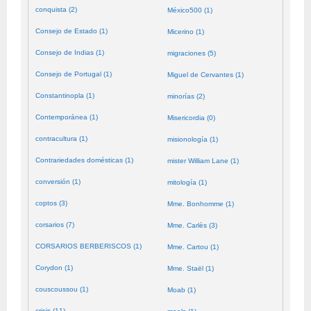
conquista (2)
México500 (1)
Consejo de Estado (1)
Micerino (1)
Consejo de Indias (1)
migraciones (5)
Consejo de Portugal (1)
Miguel de Cervantes (1)
Constantinopla (1)
minorías (2)
Contemporánea (1)
Misericordia (0)
contracultura (1)
misionología (1)
Contrariedades domésticas (1)
mister William Lane (1)
conversión (1)
mitología (1)
coptos (3)
Mme. Bonhomme (1)
corsarios (7)
Mme. Carlès (3)
CORSARIOS BERBERISCOS (1)
Mme. Cartou (1)
Corydon (1)
Mme. Staël (1)
couscoussou (1)
Moab (1)
crisis (11)