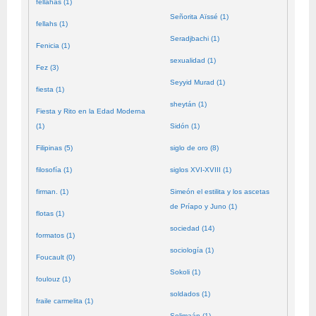
fellahas (1)
Señorita Aïssé (1)
fellahs (1)
Seradjbachi (1)
Fenicia (1)
sexualidad (1)
Fez (3)
Seyyid Murad (1)
fiesta (1)
sheytán (1)
Fiesta y Rito en la Edad Moderna
(1)
Sidón (1)
Filipinas (5)
siglo de oro (8)
filosofía (1)
siglos XVI-XVIII (1)
firman. (1)
Simeón el estilita y los ascetas
de Príapo y Juno (1)
flotas (1)
sociedad (14)
formatos (1)
sociología (1)
Foucault (0)
Sokoli (1)
foulouz (1)
soldados (1)
fraile carmelita (1)
Solimaán (1)