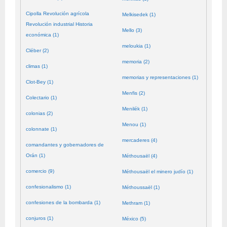
Cipolla Revolución agrícola
Melkisedek (1)
Revolución industrial Historia
Mello (3)
económica (1)
meloukia (1)
Cléber (2)
memoria (2)
climas (1)
memorias y representaciones (1)
Clot-Bey (1)
Menfis (2)
Colectario (1)
Menilék (1)
colonias (2)
Menou (1)
colonnate (1)
mercaderes (4)
comandantes y gobernadores de
Orán (1)
Méthousaël (4)
comercio (9)
Méthousaël el minero judío (1)
confesionalismo (1)
Méthoussaël (1)
confesiones de la bombarda (1)
Methram (1)
conjuros (1)
México (5)