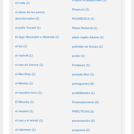
Phanor el albañil sirio (1)
el hulla (1)
Pharouïs (1)
el islote de los perros
abandonados (1)
PICARESCA (1)
el judío Yousef (1)
Pietro Redondi (1)
El lago Menzaleh o Mareotis (1)
piloto inglés Adams (1)
el loti (1)
pirámide de Keops (1)
el mahmil (1)
poder (1)
el mar de bronce (1)
Pompeyo (1)
el Mar Rojo (1)
portada libro (1)
el Mesías (1)
portugueses (6)
el moudhir turco (1)
posibilidades (1)
El Mousky (1)
Posmodernismo (0)
el mutahir (1)
PRÁCTICAS (2)
el naz y el rebab (1)
presentación (3)
el nilómetro (1)
programa (2)