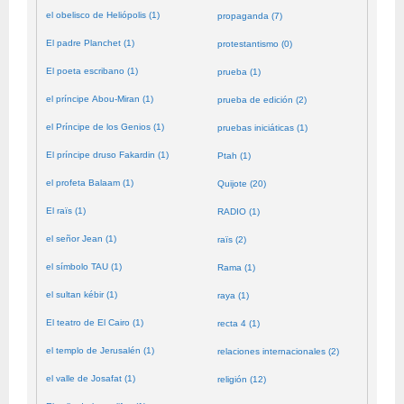
el obelisco de Heliópolis (1)
propaganda (7)
El padre Planchet (1)
protestantismo (0)
El poeta escribano (1)
prueba (1)
el príncipe Abou-Miran (1)
prueba de edición (2)
el Príncipe de los Genios (1)
pruebas iniciáticas (1)
El príncipe druso Fakardin (1)
Ptah (1)
el profeta Balaam (1)
Quijote (20)
El raïs (1)
RADIO (1)
el señor Jean (1)
raïs (2)
el símbolo TAU (1)
Rama (1)
el sultan kébir (1)
raya (1)
El teatro de El Cairo (1)
recta 4 (1)
el templo de Jerusalén (1)
relaciones internacionales (2)
el valle de Josafat (1)
religión (12)