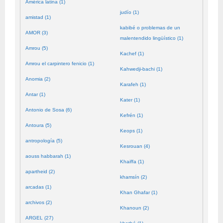
América latina (1)
judío (1)
amistad (1)
kabibé o problemas de un
AMOR (3)
malentendido lingüístico (1)
Amrou (5)
Kachef (1)
Amrou el carpintero fenicio (1)
Kahwedji-bachi (1)
Anomia (2)
Karafeh (1)
Antar (1)
Kater (1)
Antonio de Sosa (6)
Kefrén (1)
Antoura (5)
Keops (1)
antropología (5)
Kesrouan (4)
aouss habbarah (1)
Khaiffa (1)
apartheid (2)
khamsín (2)
arcadas (1)
Khan Ghafar (1)
archivos (2)
Khanoun (2)
ARGEL (27)