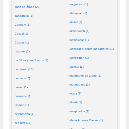
magnicidio (1)
carta en árabe (2)
Mahmoud (1)
cartografia (1)
Maillet (1)
Cartoum (1)
Makbenách (1)
Cassal (1)
mamelucos (1)
Cassas (1)
Mansour el copto (nadadores) (1)
catarros (2)
Mansourah (1)
católicos y anglicanos (1)
Mansur (1)
cautiverio (10)
manuscrito en árabe (1)
cautivos (7)
manuscritos (1)
cavas. (1)
mapa (1)
cavases (1)
Mareb (1)
Cedrón (1)
marginados (1)
celebración (1)
María Antonia Garcés (1)
censura (1)