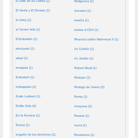
El valle de los califas (1)
Religiones (1)
El Verde y El Dorado (1)
rescates (1)
el virrey (1)
reseña (1)
el Yemen feliz (1)
revista ILCEA (1)
El-Esbekieh (1)
Rhaouïs sultán Mahmoud II (1)
electuario (1)
río Cedrón (1)
eliael (1)
río Jordán (1)
emajada (1)
Robert Musil (1)
Embabeh (1)
Rodope (1)
embajadas (1)
Rodrigo de Vivero (3)
Emile Lubbert (1)
Roma (1)
Emilio Sola (4)
ronquera (2)
En la frontera (1)
Roseta (1)
Eneas (1)
roumi (1)
engaño de los derviches (1)
Roxelanne (1)