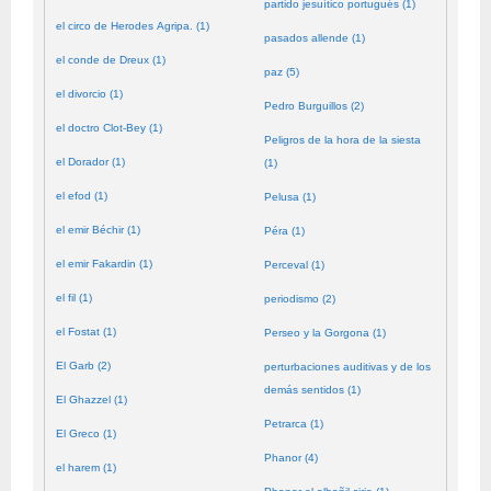
partido jesuítico portugués (1)
el circo de Herodes Agripa. (1)
pasados allende (1)
el conde de Dreux (1)
paz (5)
el divorcio (1)
Pedro Burguillos (2)
el doctro Clot-Bey (1)
Peligros de la hora de la siesta
el Dorador (1)
(1)
el efod (1)
Pelusa (1)
el emir Béchir (1)
Péra (1)
el emir Fakardin (1)
Perceval (1)
el fil (1)
periodismo (2)
el Fostat (1)
Perseo y la Gorgona (1)
El Garb (2)
perturbaciones auditivas y de los
demás sentidos (1)
El Ghazzel (1)
Petrarca (1)
El Greco (1)
Phanor (4)
el harem (1)