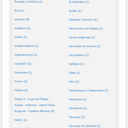
Europa y América (1)
Schibboleth (1)
Eva (1)
Scribe (1)
examen (8)
Sebatián Vizcaíno (1)
exiliados (1)
Secretarios de Estado (1)
exilios (1)
sectas religiosas (1)
existencialismo (1)
secuestro de bienes (1)
exploraciones (1)
secularismo (1)
expulsión (1)
Selikdar (1)
fanatismo (1)
Sella (1)
Fanon (2)
Sem (1)
Fátima (1)
Semenhoud o Sebennitus (1)
Felipe II - Leyenda Negra -
Seminario (1)
Cartas - Infantas - Isabel Clara
Semiramis (1)
Eugenia - Catalina Micaela (0)
Sennaar (1)
fellah. (1)
Sennaar de Abisinia (1)