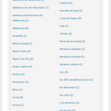
Lepsius (1)
Biblioteca de don Borondón (1)
leyenda del grial (1)
biblioteca internacional de
Leyenda Negra (9)
bibliotecas (1)
leyly (1)
bibliotecas (3)
Líbano (3)
biografía (2)
literatura de avisos (2)
Birket-el-Hadji (1)
literatura española (1)
Black Power (2)
literatura socialista (1)
Blanco de Paz (5)
literatura utópica (1)
bodas coptas (3)
loco (1)
Bodino (2)
los 300 caballeros drusos (1)
Bonaparte (1)
los albaneses (1)
Booz (1)
los celos (1)
borrar (0)
Los derviches (1)
bouza (1)
los drusos (2)