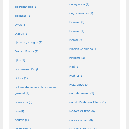
navegación (1)
discrepancias (1)
negociaciones (1)
disdasah (1)
Nemrod (3)
Dives (2)
Nemrud (1)
Djabaïl (1)
Nerval (2)
djermes y canges (1)
Nicolás Cabrillana (1)
Djezzar-Pacha (1)
nihilismo (1)
djins (1)
Noé (3)
documentación (2)
Noéma (1)
Dohza (1)
Nota breve (0)
dolores de las articulaciones en
general (1)
nota de lectura (2)
dominicos (0)
notario Pedro de Ribera (1)
dos (0)
NOTAS CURSO (0)
dourah (1)
notas examen (0)
Dr. Perron (1)