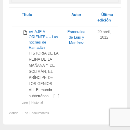
Tienes
Título
Autor
Última
adjunto
edición
«VIAJE A
Esmeralda
20 abril,
ORIENTE» – Las
de Luis y
2012
noches de
Martínez
Ramadán
HISTORIA DE LA
REINA DE LA
MAÑANA Y DE
SOLIMÁN, EL
PRÍNCIPE DE
LOS GENIOS –
VII. El mundo
subterráneo… […]
|
Leer
Historial
Viendo 1-1 de 1 documentos