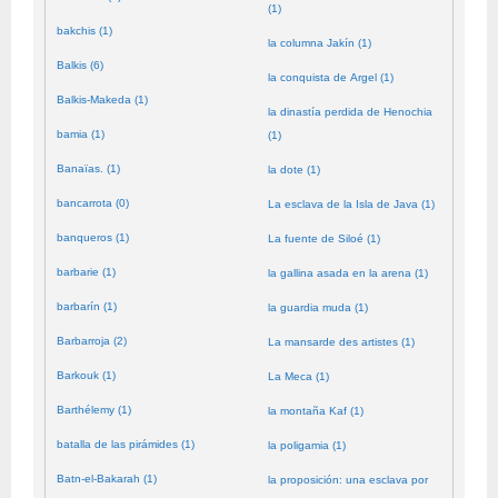
(1)
bakchis (1)
la columna Jakín (1)
Balkis (6)
la conquista de Argel (1)
Balkis-Makeda (1)
la dinastía perdida de Henochia
bamia (1)
(1)
Banaïas. (1)
la dote (1)
bancarrota (0)
La esclava de la Isla de Java (1)
banqueros (1)
La fuente de Siloé (1)
barbarie (1)
la gallina asada en la arena (1)
barbarín (1)
la guardia muda (1)
Barbarroja (2)
La mansarde des artistes (1)
Barkouk (1)
La Meca (1)
Barthélemy (1)
la montaña Kaf (1)
batalla de las pirámides (1)
la poligamia (1)
Batn-el-Bakarah (1)
la proposición: una esclava por