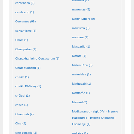
Mármara (1)
centenario (2)
maronitas (5)
certificado (1)
Martin Lutero (0)
Cervantes (68)
marxismo (0)
cervantismo (4)
máscara (1)
Cham (1)
Mascarille (1)
Champolion (1)
Mataré (1)
Charakhanieh o Cercasorum (1)
Mateo Rizzi (0)
Chateaubriand (1)
materiales (1)
cheikh (1)
Mathusaël (1)
cheikh El-Bekry (1)
Matttarée (1)
chélebi (1)
Maviaël (2)
chiste (1)
Mediterraneo - siglo XVI - Imperio
Choubrah (2)
Habsburgo - Imperio Otomano -
Cine (2)
Espionaje (1)
cine corsario (2)
mekkias (1)