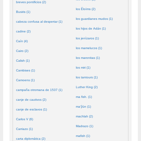
breves pontificios (2)
los Éloïms (2)
Busiris (1)
los guardianes mudos (1)
cabeza confusa al despertar (1)
los hijos de Adán (1)
cadine (2)
los jenízaros (1)
Caín (4)
los mamelucos (1)
Cairo (2)
los maronitas (1)
Calish (1)
los miri (1)
Cambises (1)
los tantours (1)
Camoens (1)
Luther King (2)
campaña otromana de 1537 (1)
ma fish. (1)
canje de cautivos (2)
ma’ŷūn (1)
canje de esclavos (1)
machlah (2)
Carlos V (6)
Madrazo (1)
Carriazo (1)
mafish (1)
carta diplomática (2)