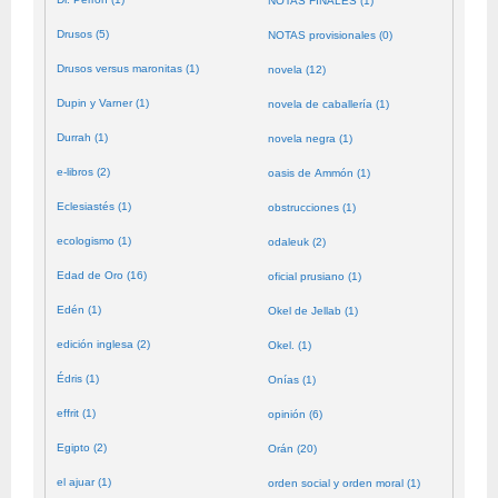
NOTAS FINALES (1)
Drusos (5)
NOTAS provisionales (0)
Drusos versus maronitas (1)
novela (12)
Dupin y Varner (1)
novela de caballería (1)
Durrah (1)
novela negra (1)
e-libros (2)
oasis de Ammón (1)
Eclesiastés (1)
obstrucciones (1)
ecologismo (1)
odaleuk (2)
Edad de Oro (16)
oficial prusiano (1)
Edén (1)
Okel de Jellab (1)
edición inglesa (2)
Okel. (1)
Édris (1)
Onías (1)
effrit (1)
opinión (6)
Egipto (2)
Orán (20)
el ajuar (1)
orden social y orden moral (1)