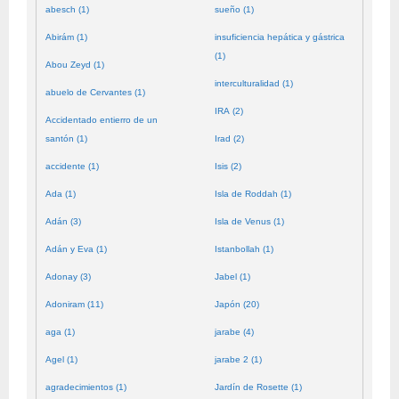
abesch (1)
sueño (1)
Abirám (1)
insuficiencia hepática y gástrica
(1)
Abou Zeyd (1)
interculturalidad (1)
abuelo de Cervantes (1)
IRA (2)
Accidentado entierro de un
santón (1)
Irad (2)
accidente (1)
Isis (2)
Ada (1)
Isla de Roddah (1)
Adán (3)
Isla de Venus (1)
Adán y Eva (1)
Istanbollah (1)
Adonay (3)
Jabel (1)
Adoniram (11)
Japón (20)
aga (1)
jarabe (4)
Agel (1)
jarabe 2 (1)
agradecimientos (1)
Jardín de Rosette (1)