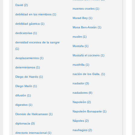
David (2)
muertes crueles (1)
debilidad en los miembros (1)
Murad Bey (1)
debilidad gástrica (1)
Musa Ben-Amrán (1)
dedicatorias (1)
muslim (1)
densidad excesiva de la sangre
Mustafa (1)
(1)
Mustafá el cocinero (1)
desplazamientos (1)
musthilla (1)
determinismos (1)
nación de los Galla. (1)
Diego de Haedo (1)
nadador (3)
Diego Marín (1)
nadadores (8)
difusión (1)
Napoleón (2)
digestivo (1)
Napoleón Bonaparte (1)
Dionisio de Halicarnaso (1)
Nápoles (2)
diplomacia (3)
naufragios (2)
directorio internacional (1)