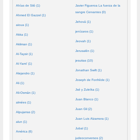
Ahías de Siló (1)
Javier Figueroa La fuerza de la
sangre Cervantes (0)
Ahmed El Gazzel (1)
Jehová (1)
aioua (1)
jenízaros (1)
Akka (1)
Jeovah (1)
Akliman (1)
Jerusalén (1)
Al-Taysir (1)
jesuitas (10)
Al-Yami' (1)
Jonathan Swift (1)
Alejandro (1)
Joseph de Fonfrède (1)
Ali (1)
Jsé y Zuleïka (1)
Ali-Osmán (1)
Juan Blanco (1)
almées (1)
Juan Gil (2)
Alpujarras (2)
Juan Luis Alzamora (1)
alun (1)
Jubal (1)
América (6)
judeoconversos (2)