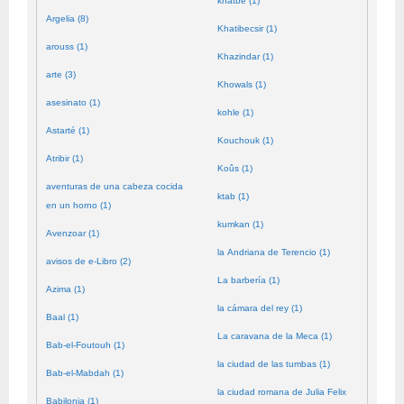
khatbé (1)
Argelia (8)
Khatibecsir (1)
arouss (1)
Khazindar (1)
arte (3)
Khowals (1)
asesinato (1)
kohle (1)
Astarté (1)
Kouchouk (1)
Atribir (1)
Koûs (1)
aventuras de una cabeza cocida
ktab (1)
en un horno (1)
kumkan (1)
Avenzoar (1)
la Andriana de Terencio (1)
avisos de e-Libro (2)
La barbería (1)
Azima (1)
la cámara del rey (1)
Baal (1)
La caravana de la Meca (1)
Bab-el-Foutouh (1)
la ciudad de las tumbas (1)
Bab-el-Mabdah (1)
la ciudad romana de Julia Felix
Babilonia (1)