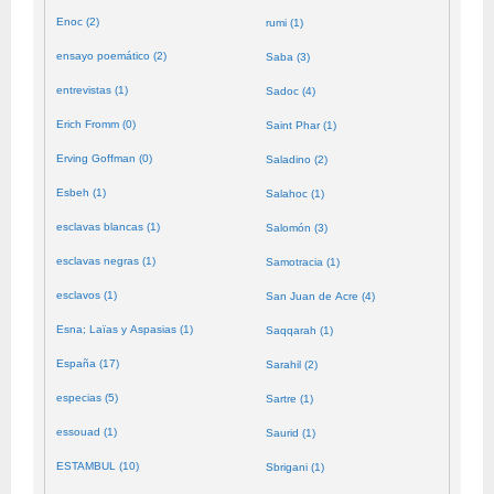
Enoc (2)
rumi (1)
ensayo poemático (2)
Saba (3)
entrevistas (1)
Sadoc (4)
Erich Fromm (0)
Saint Phar (1)
Erving Goffman (0)
Saladino (2)
Esbeh (1)
Salahoc (1)
esclavas blancas (1)
Salomón (3)
esclavas negras (1)
Samotracia (1)
esclavos (1)
San Juan de Acre (4)
Esna; Laïas y Aspasias (1)
Saqqarah (1)
España (17)
Sarahil (2)
especias (5)
Sartre (1)
essouad (1)
Saurid (1)
ESTAMBUL (10)
Sbrigani (1)