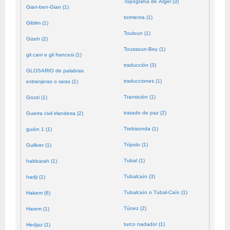
Topografía de Argel (3)
Gian-ben-Gian (1)
tormenta (1)
Giblim (1)
Touloun (1)
Gizeh (2)
Toussoun-Bey (1)
gli cani e gli francesi (1)
traducción (3)
GLOSARIO de palabras
traducciones (1)
extranjeras o raras (1)
Transición (1)
Gozzi (1)
tratado de paz (2)
Guerra civil irlandesa (2)
Trebisonda (1)
guión 1 (1)
Trípolo (1)
Gulliver (1)
Tubal (1)
habbarah (1)
Tubalcaín (3)
hadji (1)
Tubalcaín o Tubal-Caín (1)
Hakem (6)
Túnez (2)
Harem (1)
turco nadador (1)
Hedjaz (1)