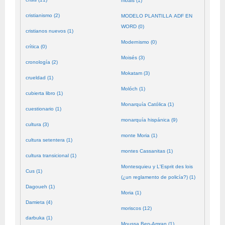
moals (1)
cristianismo (2)
MODELO PLANTILLA ADF EN
WORD (0)
cristianos nuevos (1)
Modernismo (0)
crítica (0)
Moisés (3)
cronología (2)
Mokatam (3)
crueldad (1)
Molóch (1)
cubierta libro (1)
Monarquía Católica (1)
cuestionario (1)
monarquía hispánica (9)
cultura (3)
monte Moria (1)
cultura setentera (1)
montes Cassanitas (1)
cultura transicional (1)
Montesquieu y L'Esprit des lois
Cus (1)
(¿un reglamento de policía?) (1)
Dagoueh (1)
Moria (1)
Damieta (4)
moriscos (12)
darbuka (1)
Moussa Ben-Amran (1)