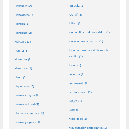
Turquía (1)
Heliópolis (2)
Uchalí (3)
Hémiarites (1)
Ulises (2)
Henoch (1)
un certificado de moralidad (1)
Henochia (2)
un equívoco amoroso (1)
Hércules (1)
Una coquetería del viajero: la
herejía (3)
caffiéh (1)
Herodoto (1)
Uríah (1)
Himyaríes (1)
valentía (1)
Hiram (3)
vehmaniah (1)
hispanismo (3)
ventosidades (1)
historia antigua (1)
Viajes (7)
historia cultural (3)
Vilar (1)
Historia económica (0)
vista débil (1)
historia y opinión (1)
visualización cartográfica (1)