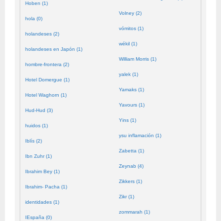
Hoben (1)
Volney (2)
hola (0)
vómitos (1)
holandeses (2)
wékil (1)
holandeses en Japón (1)
William Morris (1)
hombre-frontera (2)
yalek (1)
Hotel Domergue (1)
Yamaks (1)
Hotel Waghorn (1)
Yavours (1)
Hud-Hud (3)
Yins (1)
huidos (1)
ysu inflamación (1)
Iblís (2)
Zabetta (1)
Ibn Zuhr (1)
Zeynab (4)
Ibrahim Bey (1)
Zikkers (1)
Ibrahim- Pacha (1)
Zikr (1)
identidades (1)
zommarah (1)
IEspaña (0)