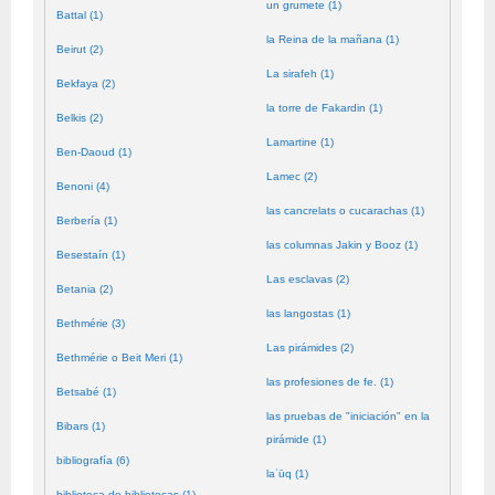
un grumete (1)
Battal (1)
la Reina de la mañana (1)
Beirut (2)
La sirafeh (1)
Bekfaya (2)
la torre de Fakardin (1)
Belkis (2)
Lamartine (1)
Ben-Daoud (1)
Lamec (2)
Benoni (4)
las cancrelats o cucarachas (1)
Berbería (1)
las columnas Jakin y Booz (1)
Besestaín (1)
Las esclavas (2)
Betania (2)
las langostas (1)
Bethmérie (3)
Las pirámides (2)
Bethmérie o Beit Meri (1)
las profesiones de fe. (1)
Betsabé (1)
las pruebas de "iniciación" en la
Bibars (1)
pirámide (1)
bibliografía (6)
laʿūq (1)
biblioteca de bibliotecas (1)