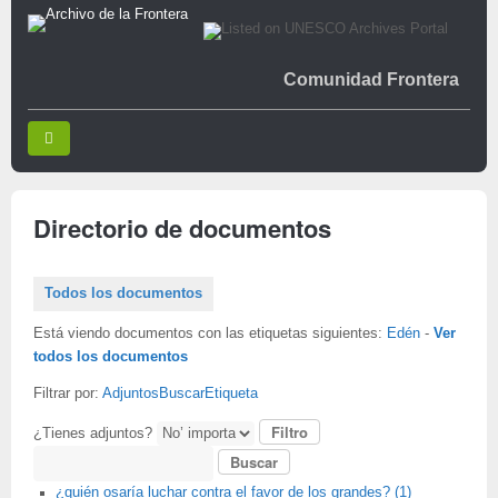
Comunidad Frontera
Directorio de documentos
Todos los documentos
Está viendo documentos con las etiquetas siguientes:
Edén
-
Ver
todos los documentos
Filtrar por:
Adjuntos
Buscar
Etiqueta
¿Tienes adjuntos?
Buscar
¿quién osaría luchar contra el favor de los grandes? (1)