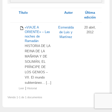
Tienes
Título
Autor
Última
adjunto
edición
«VIAJE A
Esmeralda
20 abril,
ORIENTE» – Las
de Luis y
2012
noches de
Martínez
Ramadán
HISTORIA DE LA
REINA DE LA
MAÑANA Y DE
SOLIMÁN, EL
PRÍNCIPE DE
LOS GENIOS –
VII. El mundo
subterráneo… […]
|
Leer
Historial
Viendo 1-1 de 1 documentos