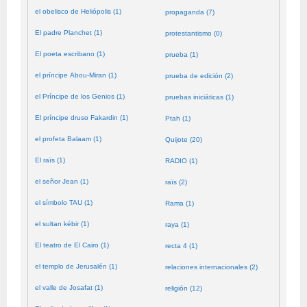
el obelisco de Heliópolis (1)
propaganda (7)
El padre Planchet (1)
protestantismo (0)
El poeta escribano (1)
prueba (1)
el príncipe Abou-Miran (1)
prueba de edición (2)
el Príncipe de los Genios (1)
pruebas iniciáticas (1)
El príncipe druso Fakardin (1)
Ptah (1)
el profeta Balaam (1)
Quijote (20)
El raïs (1)
RADIO (1)
el señor Jean (1)
raïs (2)
el símbolo TAU (1)
Rama (1)
el sultan kébir (1)
raya (1)
El teatro de El Cairo (1)
recta 4 (1)
el templo de Jerusalén (1)
relaciones internacionales (2)
el valle de Josafat (1)
religión (12)