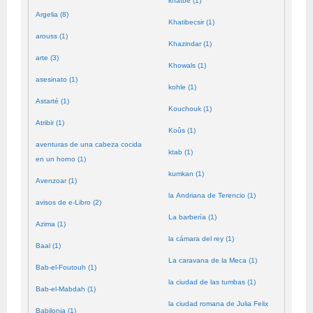
khatbé (1)
Argelia (8)
Khatibecsir (1)
arouss (1)
Khazindar (1)
arte (3)
Khowals (1)
asesinato (1)
kohle (1)
Astarté (1)
Kouchouk (1)
Atribir (1)
Koûs (1)
aventuras de una cabeza cocida
ktab (1)
en un horno (1)
kumkan (1)
Avenzoar (1)
la Andriana de Terencio (1)
avisos de e-Libro (2)
La barbería (1)
Azima (1)
la cámara del rey (1)
Baal (1)
La caravana de la Meca (1)
Bab-el-Foutouh (1)
la ciudad de las tumbas (1)
Bab-el-Mabdah (1)
la ciudad romana de Julia Felix
Babilonia (1)