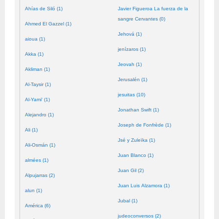
Ahías de Siló (1)
Javier Figueroa La fuerza de la
sangre Cervantes (0)
Ahmed El Gazzel (1)
Jehová (1)
aioua (1)
jenízaros (1)
Akka (1)
Jeovah (1)
Akliman (1)
Jerusalén (1)
Al-Taysir (1)
jesuitas (10)
Al-Yami' (1)
Jonathan Swift (1)
Alejandro (1)
Joseph de Fonfrède (1)
Ali (1)
Jsé y Zuleïka (1)
Ali-Osmán (1)
Juan Blanco (1)
almées (1)
Juan Gil (2)
Alpujarras (2)
Juan Luis Alzamora (1)
alun (1)
Jubal (1)
América (6)
judeoconversos (2)