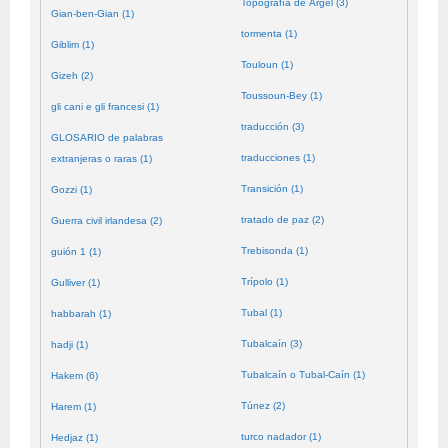
Topografía de Argel (3)
Gian-ben-Gian (1)
tormenta (1)
Giblim (1)
Touloun (1)
Gizeh (2)
Toussoun-Bey (1)
gli cani e gli francesi (1)
traducción (3)
GLOSARIO de palabras
traducciones (1)
extranjeras o raras (1)
Transición (1)
Gozzi (1)
tratado de paz (2)
Guerra civil irlandesa (2)
Trebisonda (1)
guión 1 (1)
Trípolo (1)
Gulliver (1)
Tubal (1)
habbarah (1)
Tubalcaín (3)
hadji (1)
Tubalcaín o Tubal-Caín (1)
Hakem (6)
Túnez (2)
Harem (1)
turco nadador (1)
Hedjaz (1)