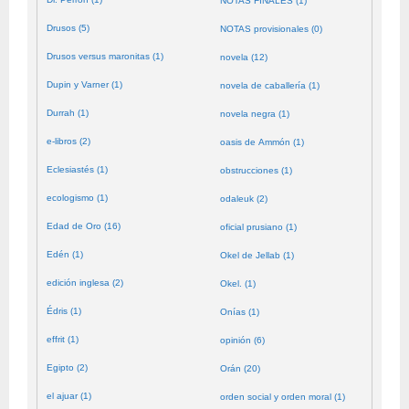
NOTAS FINALES (1)
Drusos (5)
NOTAS provisionales (0)
Drusos versus maronitas (1)
novela (12)
Dupin y Varner (1)
novela de caballería (1)
Durrah (1)
novela negra (1)
e-libros (2)
oasis de Ammón (1)
Eclesiastés (1)
obstrucciones (1)
ecologismo (1)
odaleuk (2)
Edad de Oro (16)
oficial prusiano (1)
Edén (1)
Okel de Jellab (1)
edición inglesa (2)
Okel. (1)
Édris (1)
Onías (1)
effrit (1)
opinión (6)
Egipto (2)
Orán (20)
el ajuar (1)
orden social y orden moral (1)