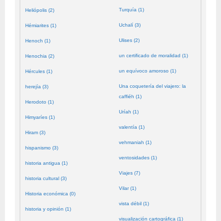
Turquía (1)
Heliópolis (2)
Uchalí (3)
Hémiarites (1)
Ulises (2)
Henoch (1)
un certificado de moralidad (1)
Henochia (2)
un equívoco amoroso (1)
Hércules (1)
Una coquetería del viajero: la
herejía (3)
caffiéh (1)
Herodoto (1)
Uríah (1)
Himyaríes (1)
valentía (1)
Hiram (3)
vehmaniah (1)
hispanismo (3)
ventosidades (1)
historia antigua (1)
Viajes (7)
historia cultural (3)
Vilar (1)
Historia económica (0)
vista débil (1)
historia y opinión (1)
visualización cartográfica (1)