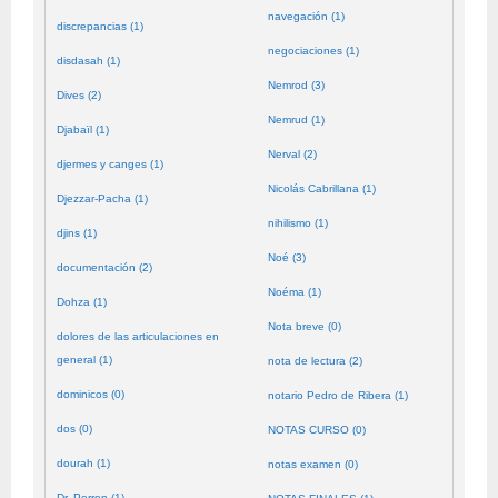
navegación (1)
discrepancias (1)
negociaciones (1)
disdasah (1)
Nemrod (3)
Dives (2)
Nemrud (1)
Djabaïl (1)
Nerval (2)
djermes y canges (1)
Nicolás Cabrillana (1)
Djezzar-Pacha (1)
nihilismo (1)
djins (1)
Noé (3)
documentación (2)
Noéma (1)
Dohza (1)
Nota breve (0)
dolores de las articulaciones en
general (1)
nota de lectura (2)
dominicos (0)
notario Pedro de Ribera (1)
dos (0)
NOTAS CURSO (0)
dourah (1)
notas examen (0)
Dr. Perron (1)