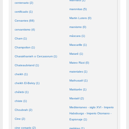
Mármara (1)
centenario (2)
maronitas (5)
certificado (1)
Martin Lutero (0)
Cervantes (68)
marxismo (0)
cervantismo (4)
máscara (1)
Cham (1)
Mascarille (1)
Champolion (1)
Mataré (1)
Charakhanieh o Cercasorum (1)
Mateo Rizzi (0)
Chateaubriand (1)
materiales (1)
cheikh (1)
Mathusaël (1)
cheikh El-Bekry (1)
Matttarée (1)
chélebi (1)
Maviaël (2)
chiste (1)
Mediterraneo - siglo XVI - Imperio
Choubrah (2)
Habsburgo - Imperio Otomano -
Cine (2)
Espionaje (1)
cine corsario (2)
mekkias (1)