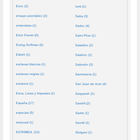
Enoc (2)
rumi (1)
ensayo poemático (2)
Saba (3)
entrevistas (1)
Sadoc (4)
Erich Fromm (0)
Saint Phar (1)
Erving Goffman (0)
Saladino (2)
Esbeh (1)
Salahoc (1)
esclavas blancas (1)
Salomón (3)
esclavas negras (1)
Samotracia (1)
esclavos (1)
San Juan de Acre (4)
Esna; Laïas y Aspasias (1)
Saqqarah (1)
España (17)
Sarahil (2)
especias (5)
Sartre (1)
essouad (1)
Saurid (1)
ESTAMBUL (10)
Sbrigani (1)