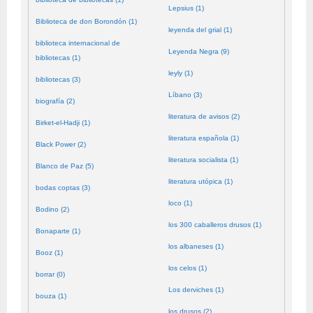
Lepsius (1)
Biblioteca de don Borondón (1)
leyenda del grial (1)
biblioteca internacional de
Leyenda Negra (9)
bibliotecas (1)
leyly (1)
bibliotecas (3)
Líbano (3)
biografía (2)
literatura de avisos (2)
Birket-el-Hadji (1)
literatura española (1)
Black Power (2)
literatura socialista (1)
Blanco de Paz (5)
literatura utópica (1)
bodas coptas (3)
loco (1)
Bodino (2)
los 300 caballeros drusos (1)
Bonaparte (1)
los albaneses (1)
Booz (1)
los celos (1)
borrar (0)
Los derviches (1)
bouza (1)
los drusos (2)