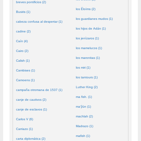
breves pontificios (2)
los Éloïms (2)
Busiris (1)
los guardianes mudos (1)
cabeza confusa al despertar (1)
los hijos de Adán (1)
cadine (2)
los jenízaros (1)
Caín (4)
los mamelucos (1)
Cairo (2)
los maronitas (1)
Calish (1)
los miri (1)
Cambises (1)
los tantours (1)
Camoens (1)
Luther King (2)
campaña otromana de 1537 (1)
ma fish. (1)
canje de cautivos (2)
ma’ŷūn (1)
canje de esclavos (1)
machlah (2)
Carlos V (6)
Madrazo (1)
Carriazo (1)
mafish (1)
carta diplomática (2)