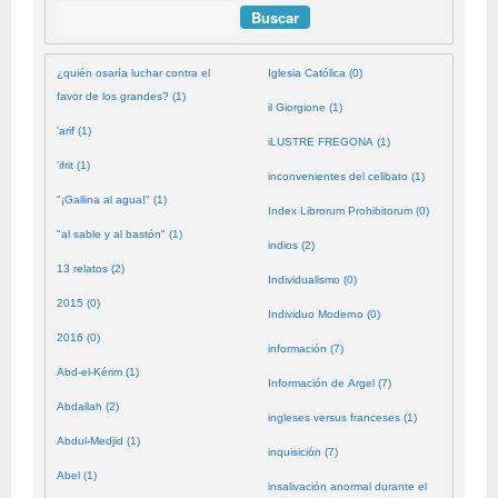
Buscar
¿quién osaría luchar contra el
Iglesia Católica (0)
favor de los grandes? (1)
il Giorgione (1)
'arif (1)
iLUSTRE FREGONA (1)
'ifrit (1)
inconvenientes del celibato (1)
"¡Gallina al agua!" (1)
Index Librorum Prohibitorum (0)
"al sable y al bastón" (1)
indios (2)
13 relatos (2)
Individualismo (0)
2015 (0)
Individuo Moderno (0)
2016 (0)
información (7)
Abd-el-Kérim (1)
Información de Argel (7)
Abdallah (2)
ingleses versus franceses (1)
Abdul-Medjid (1)
inquisición (7)
Abel (1)
insalivación anormal durante el