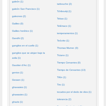
galeón (1)
tarbouche (2)
galeón San Francisco (1)
Tchiboukji (1)
galeones (2)
Tebas (1)
Galileo (0)
Telémaco (1)
Galileo herético (1)
temperamentos (1)
Gandhi (2)
Teócrito (1)
ganglios en el cuello (1)
Thomas Murner. (0)
ganglios que se alojan bajo la
Ticiano (1)
axila (1)
Tiempo Cervantes (0)
Gauttier d'Arc (1)
Tiempo de Cervantes (13)
genios (1)
Tifón (1)
Gessen (1)
Tiro (1)
ghavasies (1)
tocados por el dedo de dios (1)
ghawasies (1)
tolerancia (2)
ghazis (1)