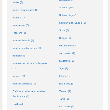
frailes (3)
Solimán (10)
frailes mendicantes (1)
Soliman Aga (1)
francos (1)
Solimán Ben-Daoud (1)
franquismo (2)
Sosa (2)
Frontera (8)
Sterkin (1)
frontera literaria (1)
subalternidad (2)
frontera mediterránea (1)
subversión (2)
fronteras (9)
Sudáfrica (1)
fronteras en el mundo hispanico
(1)
Syra (1)
fuentes (3)
takies (1)
fuentes primarias (1)
talé bukra (1)
Gabinete de lectura de Mme.
Talmud (1)
Bonhomme (1)
Tanis (1)
Galdós (0)
tarabouks (1)