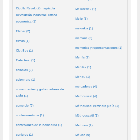
Cipolla Revolución agrícola
Melkisedek (1)
Revolución industrial Historia
Mello (3)
económica (1)
meloukia (1)
Cléber (2)
memoria (2)
climas (1)
memorias y representaciones (1)
Clot-Bey (1)
Menfis (2)
Colectario (1)
Menilék (1)
colonias (2)
Menou (1)
colonnate (1)
mercaderes (4)
comandantes y gobernadores de
Orán (1)
Méthousaël (4)
comercio (9)
Méthousaël el minero judío (1)
confesionalismo (1)
Méthoussaël (1)
confesiones de la bombarda (1)
Methram (1)
conjuros (1)
México (5)