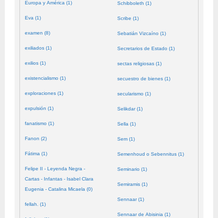
Europa y América (1)
Schibboleth (1)
Eva (1)
Scribe (1)
examen (8)
Sebatián Vizcaíno (1)
exiliados (1)
Secretarios de Estado (1)
exilios (1)
sectas religiosas (1)
existencialismo (1)
secuestro de bienes (1)
exploraciones (1)
secularismo (1)
expulsión (1)
Selikdar (1)
fanatismo (1)
Sella (1)
Fanon (2)
Sem (1)
Fátima (1)
Semenhoud o Sebennitus (1)
Felipe II - Leyenda Negra -
Seminario (1)
Cartas - Infantas - Isabel Clara
Semiramis (1)
Eugenia - Catalina Micaela (0)
Sennaar (1)
fellah. (1)
Sennaar de Abisinia (1)