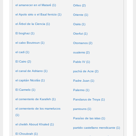
el amanecer en el Mataré (1)
Orfeo (2)
el Apolo sirio o el Baal fenicio (1)
Oriente (1)
el Árbol de la Ciencia (1)
Osiris (1)
El boghaz (1)
Oterfut (1)
el cabo Boutroun (1)
Otomanos (2)
el cadi (1)
oualems (2)
El Cairo (2)
Pablo IV (1)
el canal de Adriano (1)
pachá de Acre (2)
el capitán Nicolás (1)
Padre Juan (1)
El Carmelo (1)
Palermo (1)
el cementerio de Karafeh (1)
Pandarus de Troya (1)
el cementerio de los mamelucos
pantouns (1)
(1)
Paraíso de las islas (1)
el cheikh Aboud Khaled (1)
partido castellano mendicante (1)
El Choubrah (1)