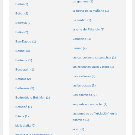
un grumete (1)
Battal (1)
la Reina de la mañana (1)
Beirut (2)
La sirafeh (1)
Bekfaya (2)
la torre de Fakardin (1)
Belkis (2)
Lamartine (1)
Ben-Daoud (1)
Lamec (2)
Benoni (4)
las cancrelats o cucarachas (1)
Berbería (1)
las columnas Jakin y Booz (1)
Besestaín (1)
Las esclavas (2)
Betania (2)
las langostas (1)
Bethmérie (3)
Las pirámides (2)
Bethmérie o Beit Meri (1)
las profesiones de fe. (1)
Betsabé (1)
las pruebas de "iniciación" en la
Bibars (1)
pirámide (1)
bibliografía (6)
laʿūq (1)
biblioteca de bibliotecas (1)