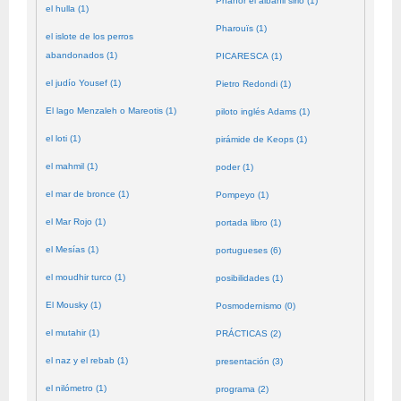
Phanor el albañil sirio (1)
el hulla (1)
Pharouïs (1)
el islote de los perros
abandonados (1)
PICARESCA (1)
el judío Yousef (1)
Pietro Redondi (1)
El lago Menzaleh o Mareotis (1)
piloto inglés Adams (1)
el loti (1)
pirámide de Keops (1)
el mahmil (1)
poder (1)
el mar de bronce (1)
Pompeyo (1)
el Mar Rojo (1)
portada libro (1)
el Mesías (1)
portugueses (6)
el moudhir turco (1)
posibilidades (1)
El Mousky (1)
Posmodernismo (0)
el mutahir (1)
PRÁCTICAS (2)
el naz y el rebab (1)
presentación (3)
el nilómetro (1)
programa (2)