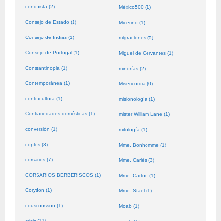
conquista (2)
México500 (1)
Consejo de Estado (1)
Micerino (1)
Consejo de Indias (1)
migraciones (5)
Consejo de Portugal (1)
Miguel de Cervantes (1)
Constantinopla (1)
minorías (2)
Contemporánea (1)
Misericordia (0)
contracultura (1)
misionología (1)
Contrariedades domésticas (1)
mister William Lane (1)
conversión (1)
mitología (1)
coptos (3)
Mme. Bonhomme (1)
corsarios (7)
Mme. Carlès (3)
CORSARIOS BERBERISCOS (1)
Mme. Cartou (1)
Corydon (1)
Mme. Staël (1)
couscoussou (1)
Moab (1)
crisis (11)