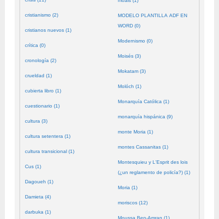
moals (1)
cristianismo (2)
MODELO PLANTILLA ADF EN
WORD (0)
cristianos nuevos (1)
Modernismo (0)
crítica (0)
Moisés (3)
cronología (2)
Mokatam (3)
crueldad (1)
Molóch (1)
cubierta libro (1)
Monarquía Católica (1)
cuestionario (1)
monarquía hispánica (9)
cultura (3)
monte Moria (1)
cultura setentera (1)
montes Cassanitas (1)
cultura transicional (1)
Montesquieu y L'Esprit des lois
Cus (1)
(¿un reglamento de policía?) (1)
Dagoueh (1)
Moria (1)
Damieta (4)
moriscos (12)
darbuka (1)
Moussa Ben-Amran (1)