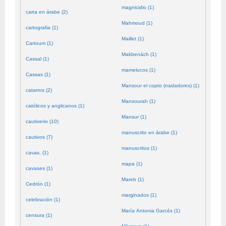
magnicidio (1)
carta en árabe (2)
Mahmoud (1)
cartografia (1)
Maillet (1)
Cartoum (1)
Makbenách (1)
Cassal (1)
mamelucos (1)
Cassas (1)
Mansour el copto (nadadores) (1)
catarros (2)
Mansourah (1)
católicos y anglicanos (1)
Mansur (1)
cautiverio (10)
manuscrito en árabe (1)
cautivos (7)
manuscritos (1)
cavas. (1)
mapa (1)
cavases (1)
Mareb (1)
Cedrón (1)
marginados (1)
celebración (1)
María Antonia Garcés (1)
censura (1)