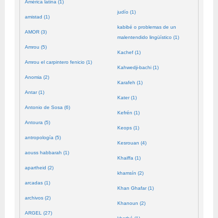
América latina (1)
judío (1)
amistad (1)
kabibé o problemas de un
AMOR (3)
malentendido lingüístico (1)
Amrou (5)
Kachef (1)
Amrou el carpintero fenicio (1)
Kahwedji-bachi (1)
Anomia (2)
Karafeh (1)
Antar (1)
Kater (1)
Antonio de Sosa (6)
Kefrén (1)
Antoura (5)
Keops (1)
antropología (5)
Kesrouan (4)
aouss habbarah (1)
Khaiffa (1)
apartheid (2)
khamsín (2)
arcadas (1)
Khan Ghafar (1)
archivos (2)
Khanoun (2)
ARGEL (27)