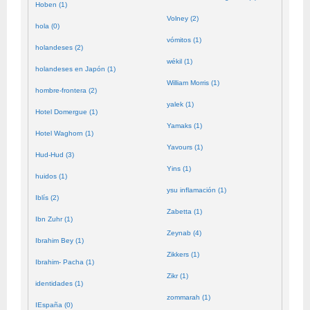
Hoben (1)
Volney (2)
hola (0)
vómitos (1)
holandeses (2)
wékil (1)
holandeses en Japón (1)
William Morris (1)
hombre-frontera (2)
yalek (1)
Hotel Domergue (1)
Yamaks (1)
Hotel Waghorn (1)
Yavours (1)
Hud-Hud (3)
Yins (1)
huidos (1)
ysu inflamación (1)
Iblís (2)
Zabetta (1)
Ibn Zuhr (1)
Zeynab (4)
Ibrahim Bey (1)
Zikkers (1)
Ibrahim- Pacha (1)
Zikr (1)
identidades (1)
zommarah (1)
IEspaña (0)