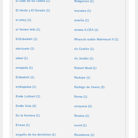
El valle de los califas (1)
Religiones (1)
El Verde y El Dorado (1)
rescates (1)
el virrey (1)
reseña (1)
el Yemen feliz (1)
revista ILCEA (1)
El-Esbekieh (1)
Rhaouïs sultán Mahmoud II (1)
electuario (1)
río Cedrón (1)
eliael (1)
río Jordán (1)
emajada (1)
Robert Musil (1)
Embabeh (1)
Rodope (1)
embajadas (1)
Rodrigo de Vivero (3)
Emile Lubbert (1)
Roma (1)
Emilio Sola (4)
ronquera (2)
En la frontera (1)
Roseta (1)
Eneas (1)
roumi (1)
engaño de los derviches (1)
Roxelanne (1)