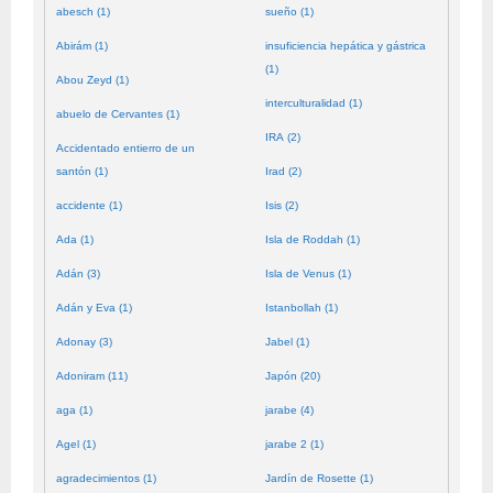
abesch (1)
sueño (1)
Abirám (1)
insuficiencia hepática y gástrica
(1)
Abou Zeyd (1)
interculturalidad (1)
abuelo de Cervantes (1)
IRA (2)
Accidentado entierro de un
santón (1)
Irad (2)
accidente (1)
Isis (2)
Ada (1)
Isla de Roddah (1)
Adán (3)
Isla de Venus (1)
Adán y Eva (1)
Istanbollah (1)
Adonay (3)
Jabel (1)
Adoniram (11)
Japón (20)
aga (1)
jarabe (4)
Agel (1)
jarabe 2 (1)
agradecimientos (1)
Jardín de Rosette (1)