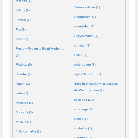
fellahas (1)
Señorita Aïssé (1)
fellahs (1)
Seradjbachi (1)
Fenicia (1)
sexualidad (1)
Fez (3)
Seyyid Murad (1)
fiesta (1)
sheytán (1)
Fiesta y Rito en la Edad Moderna
(1)
Sidón (1)
Filipinas (5)
siglo de oro (8)
filosofía (1)
siglos XVI-XVIII (1)
firman. (1)
Simeón el estilita y los ascetas
de Príapo y Juno (1)
flotas (1)
sociedad (14)
formatos (1)
sociología (1)
Foucault (0)
Sokoli (1)
foulouz (1)
soldados (1)
fraile carmelita (1)
Solimaán (1)