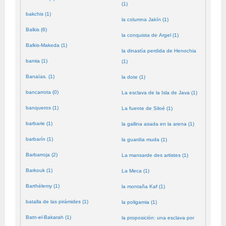
(1)
bakchis (1)
la columna Jakín (1)
Balkis (6)
la conquista de Argel (1)
Balkis-Makeda (1)
la dinastía perdida de Henochia
bamia (1)
(1)
Banaïas. (1)
la dote (1)
bancarrota (0)
La esclava de la Isla de Java (1)
banqueros (1)
La fuente de Siloé (1)
barbarie (1)
la gallina asada en la arena (1)
barbarín (1)
la guardia muda (1)
Barbarroja (2)
La mansarde des artistes (1)
Barkouk (1)
La Meca (1)
Barthélemy (1)
la montaña Kaf (1)
batalla de las pirámides (1)
la poligamia (1)
Batn-el-Bakarah (1)
la proposición: una esclava por