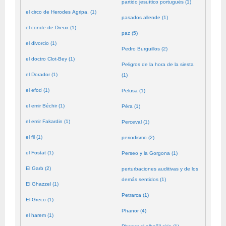
partido jesuítico portugués (1)
el circo de Herodes Agripa. (1)
pasados allende (1)
el conde de Dreux (1)
paz (5)
el divorcio (1)
Pedro Burguillos (2)
el doctro Clot-Bey (1)
Peligros de la hora de la siesta
el Dorador (1)
(1)
el efod (1)
Pelusa (1)
el emir Béchir (1)
Péra (1)
el emir Fakardin (1)
Perceval (1)
el fil (1)
periodismo (2)
el Fostat (1)
Perseo y la Gorgona (1)
El Garb (2)
perturbaciones auditivas y de los
demás sentidos (1)
El Ghazzel (1)
Petrarca (1)
El Greco (1)
Phanor (4)
el harem (1)