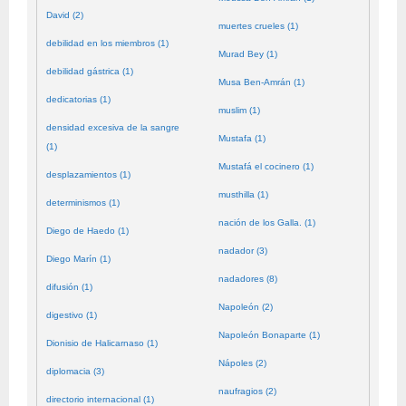
David (2)
muertes crueles (1)
debilidad en los miembros (1)
Murad Bey (1)
debilidad gástrica (1)
Musa Ben-Amrán (1)
dedicatorias (1)
muslim (1)
densidad excesiva de la sangre
Mustafa (1)
(1)
Mustafá el cocinero (1)
desplazamientos (1)
musthilla (1)
determinismos (1)
nación de los Galla. (1)
Diego de Haedo (1)
nadador (3)
Diego Marín (1)
nadadores (8)
difusión (1)
Napoleón (2)
digestivo (1)
Napoleón Bonaparte (1)
Dionisio de Halicarnaso (1)
Nápoles (2)
diplomacia (3)
naufragios (2)
directorio internacional (1)