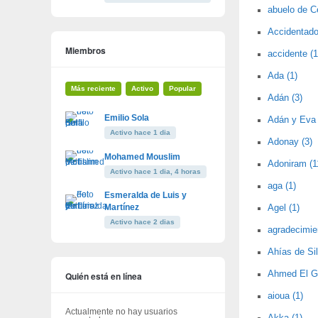
abuelo de C
Accidentado 
Miembros
accidente (1
Ada (1)
Más reciente
Activo
Popular
Adán (3)
Emilio Sola
Adán y Eva 
Activo hace 1 dia
Adonay (3)
Mohamed Mouslim
Adoniram (1
Activo hace 1 dia, 4 horas
aga (1)
Esmeralda de Luis y
Martínez
Agel (1)
Activo hace 2 dias
agradecimie
Ahías de Sil
Ahmed El Ga
Quién está en línea
aioua (1)
Actualmente no hay usuarios