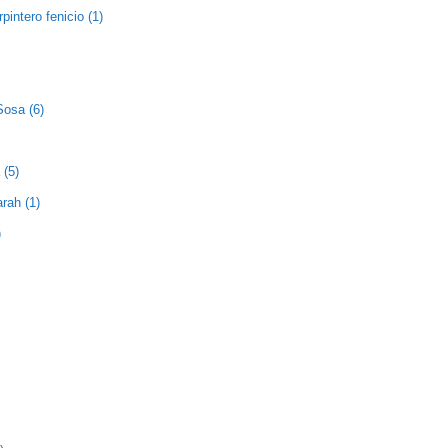
pintero fenicio (1)
Sosa (6)
 (5)
rah (1)
)