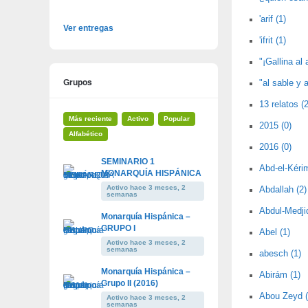
'arif (1)
Ver entregas
'ifrit (1)
"¡Gallina al 
Grupos
"al sable y a
13 relatos (2
Más reciente
Activo
Popular
2015 (0)
Alfabético
2016 (0)
SEMINARIO 1
Abd-el-Kérim
MONARQUÍA HISPÁNICA
Activo hace 3 meses, 2
Abdallah (2)
semanas
Abdul-Medjid
Monarquía Hispánica –
GRUPO I
Abel (1)
Activo hace 3 meses, 2
semanas
abesch (1)
Monarquía Hispánica –
Abirám (1)
Grupo II (2016)
Abou Zeyd (
Activo hace 3 meses, 2
semanas