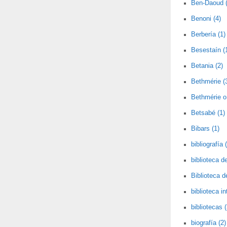
Ben-Daoud (
Benoni (4)
Berbería (1)
Besestaín (
Betania (2)
Bethmérie (
Bethmérie o 
Betsabé (1)
Bibars (1)
bibliografía 
biblioteca de
Biblioteca 
biblioteca i
bibliotecas (
biografía (2)