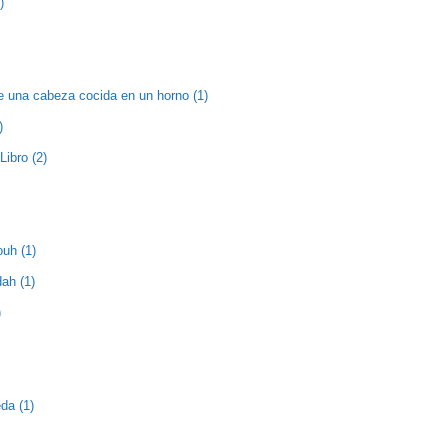
)
e una cabeza cocida en un horno (1)
)
Libro (2)
ouh (1)
ah (1)
)
da (1)