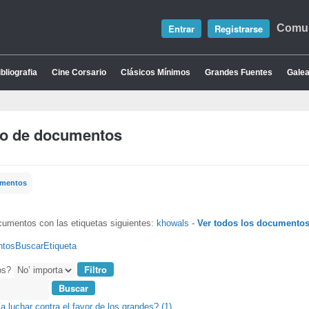
Entrar
Registrarse
Comun
bliografia
Cine Corsario
Clásicos Mínimos
Grandes Fuentes
Galea
io de documentos
umentos
cumentos con las etiquetas siguientes:
khowals
-
Ver todos los documento
ntos
Buscar
Etiqueta
os?
a luchar contra el favor de los grandes? (1)