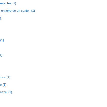
ervantes (1)
entierro de un santón (1)
)
(1)
1)
ntos (1)
ó (1)
zzel (1)