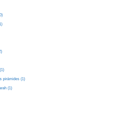
0)
1)
2)
(1)
as pirámides (1)
rah (1)