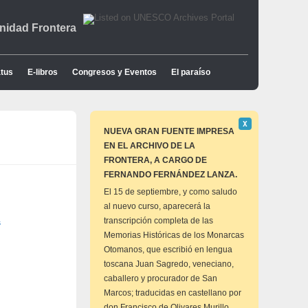
idad Frontera
tus
E-libros
Congresos y Eventos
El paraíso
Descartar
Χ
este
NUEVA GRAN FUENTE IMPRESA
aviso
EN EL ARCHIVO DE LA
FRONTERA, A CARGO DE
FERNANDO FERNÁNDEZ LANZA.
El 15 de septiembre, y como saludo
al nuevo curso, aparecerá la
transcripción completa de las
s
Memorias Históricas de los Monarcas
Otomanos, que escribió en lengua
toscana Juan Sagredo, veneciano,
caballero y procurador de San
Marcos; traducidas en castellano por
don Francisco de Olivares Murillo,