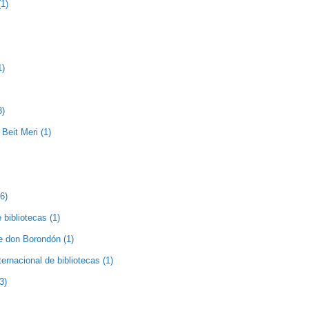
1)
1)
3)
Beit Meri (1)
(6)
 bibliotecas (1)
de don Borondón (1)
nternacional de bibliotecas (1)
3)