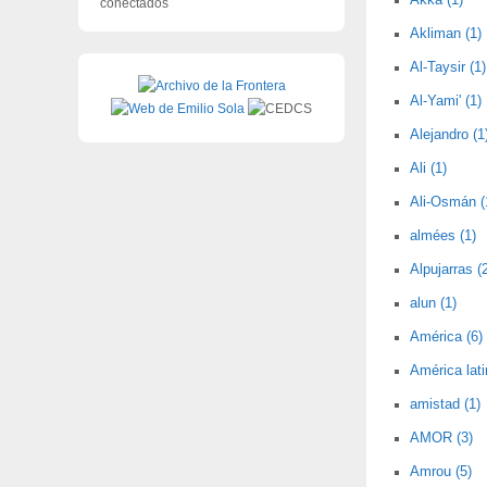
Akka (1)
conectados
Akliman (1)
Al-Taysir (1)
Al-Yami' (1)
Alejandro (1
Ali (1)
Ali-Osmán (
almées (1)
Alpujarras (
alun (1)
América (6)
América lati
amistad (1)
AMOR (3)
Amrou (5)