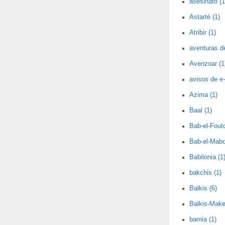
asesinato (1
Astarté (1)
Atribir (1)
aventuras d
Avenzoar (1
avisos de e-
Azima (1)
Baal (1)
Bab-el-Fout
Bab-el-Mabd
Babilonia (1
bakchis (1)
Balkis (6)
Balkis-Make
bamia (1)