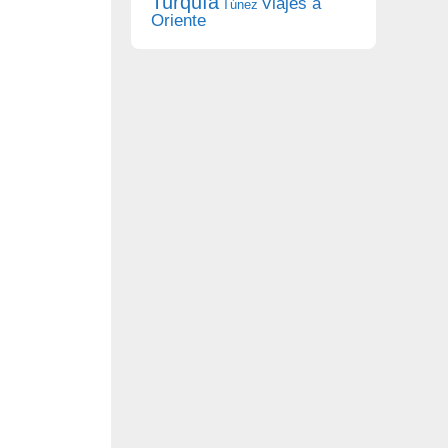
Turquía
Viajes a
Túnez
Oriente