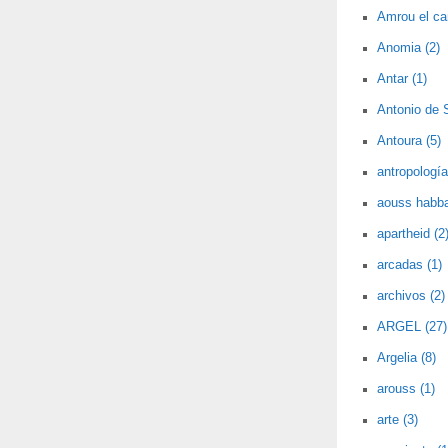
Amrou el car
Anomia (2)
Antar (1)
Antonio de 
Antoura (5)
antropología
aouss habba
apartheid (2
arcadas (1)
archivos (2)
ARGEL (27)
Argelia (8)
arouss (1)
arte (3)