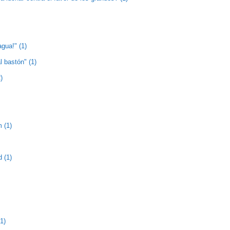
agua!" (1)
l bastón" (1)
)
 (1)
 (1)
1)