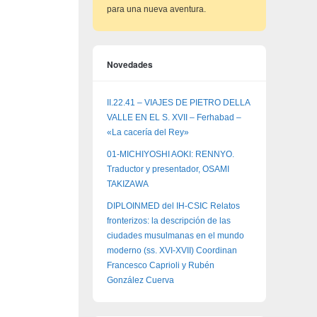
para una nueva aventura.
Novedades
II.22.41 – VIAJES DE PIETRO DELLA
VALLE EN EL S. XVII – Ferhabad –
«La cacería del Rey»
01-MICHIYOSHI AOKI: RENNYO.
Traductor y presentador, OSAMI
TAKIZAWA
DIPLOINMED del IH-CSIC Relatos
fronterizos: la descripción de las
ciudades musulmanas en el mundo
moderno (ss. XVI-XVII) Coordinan
Francesco Caprioli y Rubén
González Cuerva