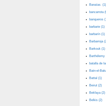
Banaïas. (1)
bancarrota (
banqueros (
barbarie (1)
barbarín (1)
Barbarroja (
Barkouk (1)
Barthélemy 
batalla de l
Batn-el-Baka
Battal (1)
Beirut (2)
Bekfaya (2)
Belkis (2)