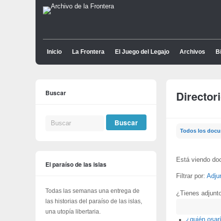
Inicio
La Frontera
El Juego del Legajo
Archivos
Bi
Buscar
Director
Todos los doc
Está viendo do
El paraíso de las islas
Filtrar por:
Adju
Todas las semanas una entrega de
¿Tienes adjunt
las historias del paraíso de las islas,
Buscar
una utopía libertaria.
¿quién osarí