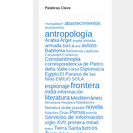
Palabras Clave
abastecimientos
"mohaddisin"
anarquismo
antropología
Arabia
Argel
armada
Argelia
avisos
armada turca
arte
Babilonia
Barbarroja
cautivos
Cervantes
Comercio
Constantinopla
correspondencia de Pietro
della Valle
Diplomacia
corso
Egipto
El Paraiso de las
Islas
EMILIO SOLA
frontera
espionaje
India
información
literatura
Mediterráneo
Nadadores
Monarquía Hispánica
novela
Narrativa árabe popular
Persia
Orán
Nápoles
poesía
Servicios de Información
siglo XVII primera mitad
turcos
Tierra Santa
teatro