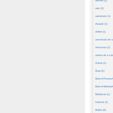
arouss (1)
arte (3)
asesinato (1)
Astarté (1)
Atribir (1)
aventuras de u
Avenzoar (1)
avisos de e-Lib
Azima (1)
Baal (1)
Bab-el-Foutouh
Bab-el-Mabdah
Babilonia (1)
bakchis (1)
Balkis (6)