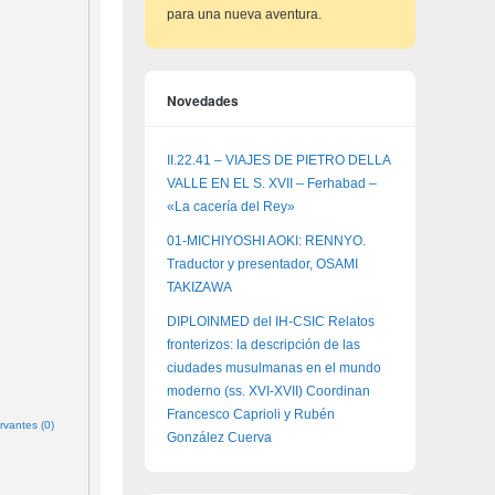
para una nueva aventura.
Novedades
II.22.41 – VIAJES DE PIETRO DELLA
VALLE EN EL S. XVII – Ferhabad –
«La cacería del Rey»
01-MICHIYOSHI AOKI: RENNYO.
Traductor y presentador, OSAMI
TAKIZAWA
DIPLOINMED del IH-CSIC Relatos
fronterizos: la descripción de las
ciudades musulmanas en el mundo
moderno (ss. XVI-XVII) Coordinan
Francesco Caprioli y Rubén
rvantes (0)
González Cuerva