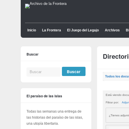
Inicio
La Frontera
El Juego del Legajo
Archivos
Bi
Buscar
Director
Todos los doc
El paraíso de las islas
Está viendo docu
Filtrar por:
Adju
Todas las semanas una entrega de
¿Tienes adjun
las historias del paraíso de las islas,
una utopía libertaria.
Buscar