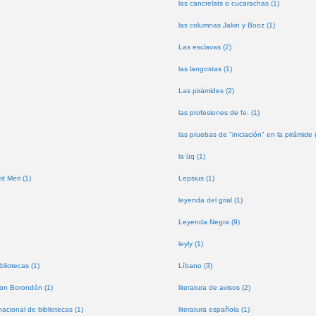
las cancrelats o cucarachas (1)
las columnas Jakin y Booz (1)
Las esclavas (2)
las langostas (1)
Las pirámides (2)
las profesiones de fe. (1)
las pruebas de "iniciación" en la pirámide 
laʿūq (1)
t Meri (1)
Lepsius (1)
leyenda del grial (1)
Leyenda Negra (9)
leyly (1)
bliotecas (1)
Líbano (3)
don Borondón (1)
literatura de avisos (2)
nacional de bibliotecas (1)
literatura española (1)