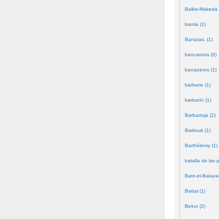
Balkis-Makeda 
bamia (1)
Banaïas. (1)
bancarrota (0)
banqueros (1)
barbarie (1)
barbarín (1)
Barbarroja (2)
Barkouk (1)
Barthélemy (1)
batalla de las 
Batn-el-Bakara
Battal (1)
Beirut (2)