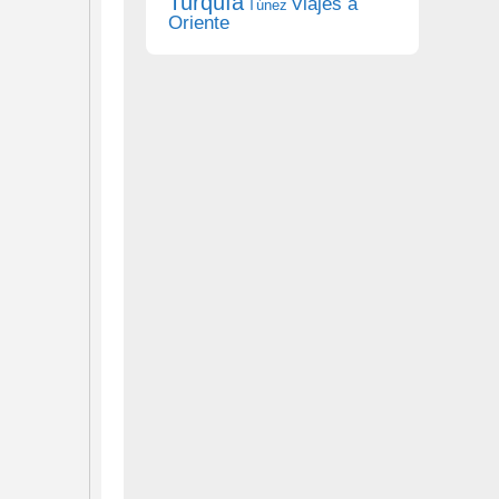
Turquía
Viajes a
Túnez
Oriente