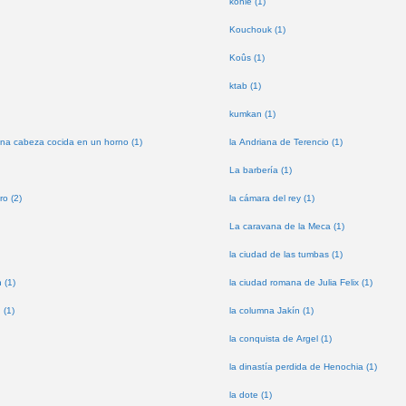
kohle (1)
Kouchouk (1)
Koûs (1)
ktab (1)
kumkan (1)
na cabeza cocida en un horno (1)
la Andriana de Terencio (1)
La barbería (1)
ro (2)
la cámara del rey (1)
La caravana de la Meca (1)
la ciudad de las tumbas (1)
 (1)
la ciudad romana de Julia Felix (1)
 (1)
la columna Jakín (1)
la conquista de Argel (1)
la dinastía perdida de Henochia (1)
la dote (1)