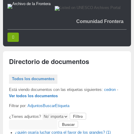
Comunidad Frontera
Directorio de documentos
Todos los documentos
Está viendo documentos con las etiquetas siguientes:
cedron
-
Ver todos los documentos
Filtrar por:
Adjuntos
Buscar
Etiqueta
¿Tienes adjuntos?
Buscar
¿quién osaría luchar contra el favor de los grandes? (1)