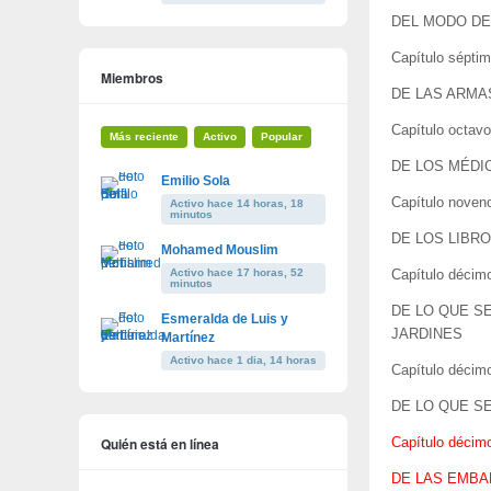
DEL MODO DE
Capítulo séptim
Miembros
DE LAS ARMA
Capítulo octavo
Más reciente
Activo
Popular
DE LOS MÉDI
Emilio Sola
Capítulo noven
Activo hace 14 horas, 18
minutos
DE LOS LIBR
Mohamed Mouslim
Activo hace 17 horas, 52
Capítulo décim
minutos
DE LO QUE S
Esmeralda de Luis y
JARDINES
Martínez
Activo hace 1 dia, 14 horas
Capítulo décimo
DE LO QUE S
Quién está en línea
Capítulo décim
DE LAS EMBA