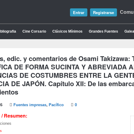
Entrar
Registrarse
Comun
bliografia
Cine Corsario
Clásicos Mínimos
Grandes Fuentes
Galea
is, edic. y comentarios de Osami Takizaw
FICA DE FORMA SUCINTA Y ABREVIADA 
NCIAS DE COSTUMBRES ENTRE LA GENT
A DE JAPÓN. Capítulo XII: De las embarca
ientos
26
Fuentes impresas
,
Pacífico
0
 / Resumen:
es