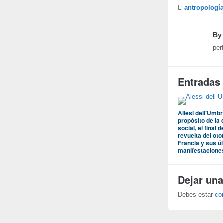
antropologí
By
per
Entradas
Allesi dell’Umb
propósito de la 
social, el final d
revuelta del ot
Francia y sus ú
manifestacione
Dejar una
Debes estar
co