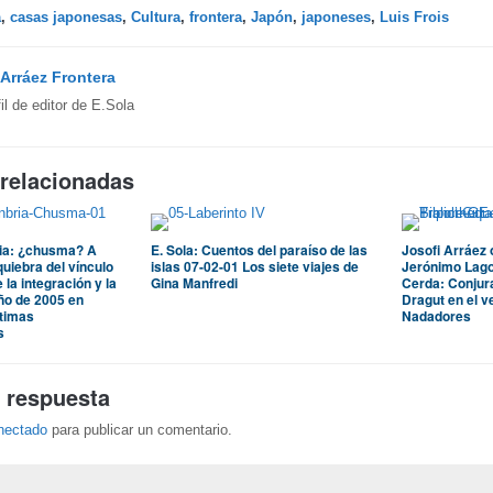
a
,
casas japonesas
,
Cultura
,
frontera
,
Japón
,
japoneses
,
Luis Frois
Arráez Frontera
fil de editor de E.Sola
 relacionadas
ria: ¿chusma? A
E. Sola: Cuentos del paraíso de las
Josofi Arráez 
quiebra del vínculo
islas 07-02-01 Los siete viajes de
Jerónimo Lago
e la integración y la
Gina Manfredi
Cerda: Conjura
oño de 2005 en
Dragut en el v
ltimas
Nadadores
s
 respuesta
nectado
para publicar un comentario.