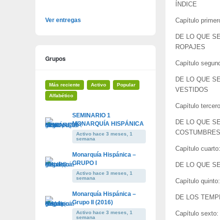
ÍNDICE
Ver entregas
Capítulo primer
DE LO QUE S
ROPAJES
Grupos
Capítulo segun
DE LO QUE S
Más reciente
Activo
Popular
VESTIDOS
Alfabético
Capítulo tercero
SEMINARIO 1
DE LO QUE SE
MONARQUÍA HISPÁNICA
COSTUMBRE
Activo hace 3 meses, 1
semana
Capítulo cuarto
Monarquía Hispánica –
GRUPO I
DE LO QUE S
Activo hace 3 meses, 1
semana
Capítulo quinto:
Monarquía Hispánica –
DE LOS TEMP
Grupo II (2016)
Activo hace 3 meses, 1
Capítulo sexto:
semana