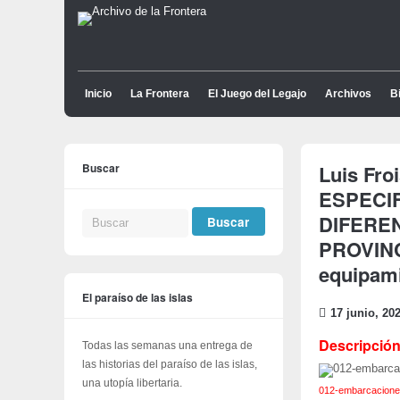
Inicio
La Frontera
El Juego del Legajo
Archivos
Bi
Buscar
Luis Fro
ESPECI
DIFERE
PROVINCI
equipam
El paraíso de las islas
17 junio, 20
Descripción
Todas las semanas una entrega de
las historias del paraíso de las islas,
una utopía libertaria.
012-embarcacion