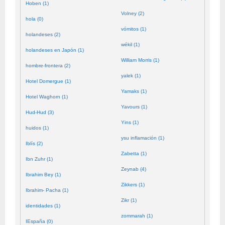
Hoben (1)
Volney (2)
hola (0)
vómitos (1)
holandeses (2)
wékil (1)
holandeses en Japón (1)
William Morris (1)
hombre-frontera (2)
yalek (1)
Hotel Domergue (1)
Yamaks (1)
Hotel Waghorn (1)
Yavours (1)
Hud-Hud (3)
Yins (1)
huidos (1)
ysu inflamación (1)
Iblís (2)
Zabetta (1)
Ibn Zuhr (1)
Zeynab (4)
Ibrahim Bey (1)
Zikkers (1)
Ibrahim- Pacha (1)
Zikr (1)
identidades (1)
zommarah (1)
IEspaña (0)