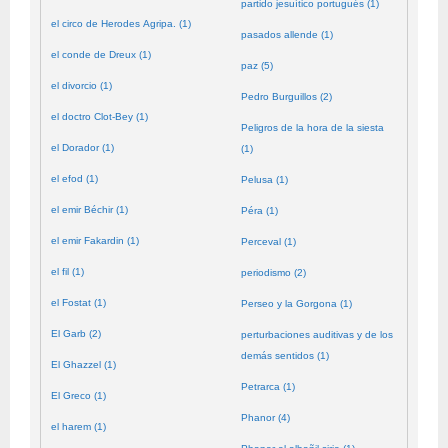
partido jesuítico portugués (1)
el circo de Herodes Agripa. (1)
pasados allende (1)
el conde de Dreux (1)
paz (5)
el divorcio (1)
Pedro Burguillos (2)
el doctro Clot-Bey (1)
Peligros de la hora de la siesta
el Dorador (1)
(1)
el efod (1)
Pelusa (1)
el emir Béchir (1)
Péra (1)
el emir Fakardin (1)
Perceval (1)
el fil (1)
periodismo (2)
el Fostat (1)
Perseo y la Gorgona (1)
El Garb (2)
perturbaciones auditivas y de los
demás sentidos (1)
El Ghazzel (1)
Petrarca (1)
El Greco (1)
Phanor (4)
el harem (1)