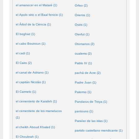
el amanecer en el Mataré (1)
Orfeo (2)
el Apolo sirio o el Baal fenicio (1)
Oriente (1)
el Árbol de la Ciencia (1)
Osiris (1)
El boghaz (1)
Oterfut (1)
el cabo Boutroun (1)
Otomanos (2)
el cadi (1)
oualems (2)
El Cairo (2)
Pablo IV (1)
el canal de Adriano (1)
pachá de Acre (2)
el capitán Nicolás (1)
Padre Juan (1)
El Carmelo (1)
Palermo (1)
el cementerio de Karafeh (1)
Pandarus de Troya (1)
el cementerio de los mamelucos
pantouns (1)
(1)
Paraíso de las islas (1)
el cheikh Aboud Khaled (1)
partido castellano mendicante (1)
El Choubrah (1)