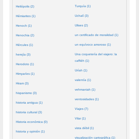
Turquía (1)
Heliópolis (2)
Uchalí (3)
Hémiarites (1)
Ulises (2)
Henoch (1)
un certificado de moralidad (1)
Henochia (2)
un equívoco amoroso (1)
Hércules (1)
Una coquetería del viajero: la
herejía (3)
caffiéh (1)
Herodoto (1)
Uríah (1)
Himyaríes (1)
valentía (1)
Hiram (3)
vehmaniah (1)
hispanismo (3)
ventosidades (1)
historia antigua (1)
Viajes (7)
historia cultural (3)
Vilar (1)
Historia económica (0)
vista débil (1)
historia y opinión (1)
visualización cartográfica (1)