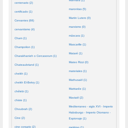
Mármara (1)
centenario (2)
maronitas (5)
certificado (1)
Martin Lutero (0)
Cervantes (68)
marxismo (0)
cervantismo (4)
máscara (1)
Cham (1)
Mascarille (1)
Champolion (1)
Mataré (1)
Charakhanieh o Cercasorum (1)
Mateo Rizzi (0)
Chateaubriand (1)
materiales (1)
cheikh (1)
Mathusaël (1)
cheikh El-Bekry (1)
Matttarée (1)
chélebi (1)
Maviaël (2)
chiste (1)
Mediterraneo - siglo XVI - Imperio
Choubrah (2)
Habsburgo - Imperio Otomano -
Cine (2)
Espionaje (1)
cine corsario (2)
mekkias (1)