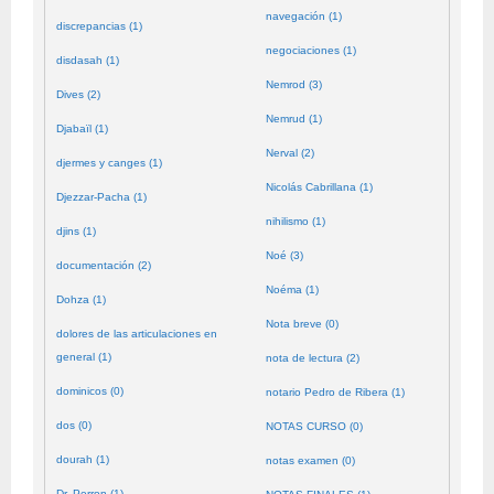
navegación (1)
discrepancias (1)
negociaciones (1)
disdasah (1)
Nemrod (3)
Dives (2)
Nemrud (1)
Djabaïl (1)
Nerval (2)
djermes y canges (1)
Nicolás Cabrillana (1)
Djezzar-Pacha (1)
nihilismo (1)
djins (1)
Noé (3)
documentación (2)
Noéma (1)
Dohza (1)
Nota breve (0)
dolores de las articulaciones en
general (1)
nota de lectura (2)
dominicos (0)
notario Pedro de Ribera (1)
dos (0)
NOTAS CURSO (0)
dourah (1)
notas examen (0)
Dr. Perron (1)