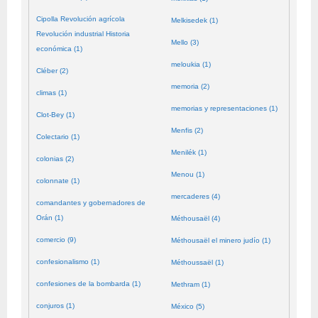
Cipolla Revolución agrícola
Melkisedek (1)
Revolución industrial Historia
Mello (3)
económica (1)
meloukia (1)
Cléber (2)
memoria (2)
climas (1)
memorias y representaciones (1)
Clot-Bey (1)
Menfis (2)
Colectario (1)
Menilék (1)
colonias (2)
Menou (1)
colonnate (1)
mercaderes (4)
comandantes y gobernadores de
Orán (1)
Méthousaël (4)
comercio (9)
Méthousaël el minero judío (1)
confesionalismo (1)
Méthoussaël (1)
confesiones de la bombarda (1)
Methram (1)
conjuros (1)
México (5)