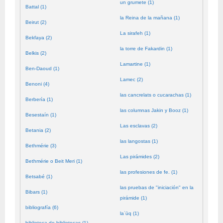
un grumete (1)
Battal (1)
la Reina de la mañana (1)
Beirut (2)
La sirafeh (1)
Bekfaya (2)
la torre de Fakardin (1)
Belkis (2)
Lamartine (1)
Ben-Daoud (1)
Lamec (2)
Benoni (4)
las cancrelats o cucarachas (1)
Berbería (1)
las columnas Jakin y Booz (1)
Besestaín (1)
Las esclavas (2)
Betania (2)
las langostas (1)
Bethmérie (3)
Las pirámides (2)
Bethmérie o Beit Meri (1)
las profesiones de fe. (1)
Betsabé (1)
las pruebas de "iniciación" en la
Bibars (1)
pirámide (1)
bibliografía (6)
laʿūq (1)
biblioteca de bibliotecas (1)