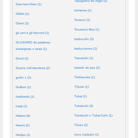
Topografía de Argel (3)
Gian-ben-Gian (1)
tormenta (1)
Giblim (1)
Touloun (1)
Gizeh (2)
Toussoun-Bey (1)
gli cani e gli francesi (1)
traducción (3)
GLOSARIO de palabras
traducciones (1)
extranjeras o raras (1)
Transición (1)
Gozzi (1)
tratado de paz (2)
Guerra civil irlandesa (2)
Trebisonda (1)
guión 1 (1)
Trípolo (1)
Gulliver (1)
Tubal (1)
habbarah (1)
Tubalcaín (3)
hadji (1)
Tubalcaín o Tubal-Caín (1)
Hakem (6)
Túnez (2)
Harem (1)
turco nadador (1)
Hedjaz (1)