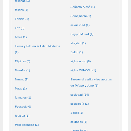
fellahas (1)
Señorita Aïssé (1)
fellahs (1)
Seradjbachi (1)
Fenicia (1)
sexualidad (1)
Fez (3)
Seyyid Murad (1)
fiesta (1)
sheytán (1)
Fiesta y Rito en la Edad Moderna
(1)
Sidón (1)
Filipinas (5)
siglo de oro (8)
filosofía (1)
siglos XVI-XVIII (1)
firman. (1)
Simeón el estilita y los ascetas
de Príapo y Juno (1)
flotas (1)
sociedad (14)
formatos (1)
sociología (1)
Foucault (0)
Sokoli (1)
foulouz (1)
soldados (1)
fraile carmelita (1)
Solimaán (1)