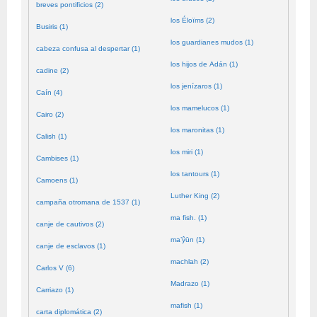
breves pontificios (2)
los Éloïms (2)
Busiris (1)
los guardianes mudos (1)
cabeza confusa al despertar (1)
los hijos de Adán (1)
cadine (2)
los jenízaros (1)
Caín (4)
los mamelucos (1)
Cairo (2)
los maronitas (1)
Calish (1)
los miri (1)
Cambises (1)
los tantours (1)
Camoens (1)
Luther King (2)
campaña otromana de 1537 (1)
ma fish. (1)
canje de cautivos (2)
ma’ŷūn (1)
canje de esclavos (1)
machlah (2)
Carlos V (6)
Madrazo (1)
Carriazo (1)
mafish (1)
carta diplomática (2)