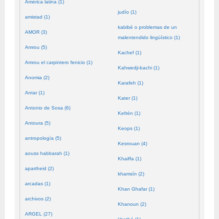
América latina (1)
judío (1)
amistad (1)
kabibé o problemas de un
AMOR (3)
malentendido lingüístico (1)
Amrou (5)
Kachef (1)
Amrou el carpintero fenicio (1)
Kahwedji-bachi (1)
Anomia (2)
Karafeh (1)
Antar (1)
Kater (1)
Antonio de Sosa (6)
Kefrén (1)
Antoura (5)
Keops (1)
antropología (5)
Kesrouan (4)
aouss habbarah (1)
Khaiffa (1)
apartheid (2)
khamsín (2)
arcadas (1)
Khan Ghafar (1)
archivos (2)
Khanoun (2)
ARGEL (27)