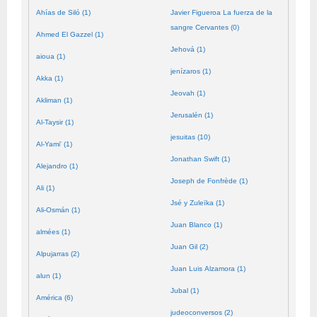
Ahías de Siló (1)
Javier Figueroa La fuerza de la
sangre Cervantes (0)
Ahmed El Gazzel (1)
Jehová (1)
aioua (1)
jenízaros (1)
Akka (1)
Jeovah (1)
Akliman (1)
Jerusalén (1)
Al-Taysir (1)
jesuitas (10)
Al-Yami' (1)
Jonathan Swift (1)
Alejandro (1)
Joseph de Fonfrède (1)
Ali (1)
Jsé y Zuleïka (1)
Ali-Osmán (1)
Juan Blanco (1)
almées (1)
Juan Gil (2)
Alpujarras (2)
Juan Luis Alzamora (1)
alun (1)
Jubal (1)
América (6)
judeoconversos (2)