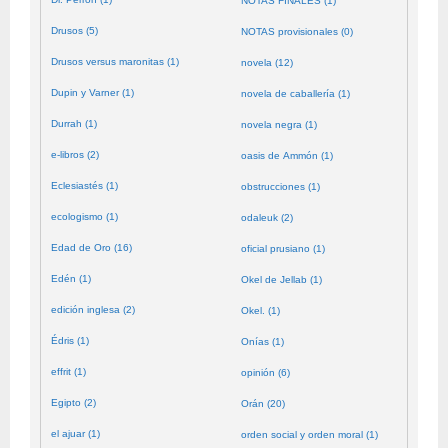
NOTAS FINALES (1)
Drusos (5)
NOTAS provisionales (0)
Drusos versus maronitas (1)
novela (12)
Dupin y Varner (1)
novela de caballería (1)
Durrah (1)
novela negra (1)
e-libros (2)
oasis de Ammón (1)
Eclesiastés (1)
obstrucciones (1)
ecologismo (1)
odaleuk (2)
Edad de Oro (16)
oficial prusiano (1)
Edén (1)
Okel de Jellab (1)
edición inglesa (2)
Okel. (1)
Édris (1)
Onías (1)
effrit (1)
opinión (6)
Egipto (2)
Orán (20)
el ajuar (1)
orden social y orden moral (1)