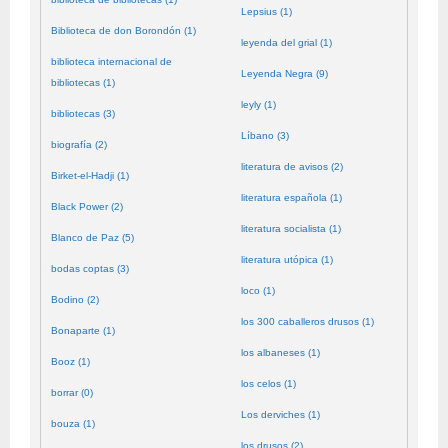
Lepsius (1)
Biblioteca de don Borondón (1)
leyenda del grial (1)
biblioteca internacional de
Leyenda Negra (9)
bibliotecas (1)
leyly (1)
bibliotecas (3)
Líbano (3)
biografía (2)
literatura de avisos (2)
Birket-el-Hadji (1)
literatura española (1)
Black Power (2)
literatura socialista (1)
Blanco de Paz (5)
literatura utópica (1)
bodas coptas (3)
loco (1)
Bodino (2)
los 300 caballeros drusos (1)
Bonaparte (1)
los albaneses (1)
Booz (1)
los celos (1)
borrar (0)
Los derviches (1)
bouza (1)
los drusos (2)