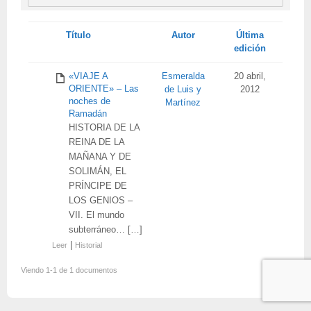
Tienes
Título
Autor
Última
adjunto
edición
«VIAJE A
Esmeralda
20 abril,
ORIENTE» – Las
de Luis y
2012
noches de
Martínez
Ramadán
HISTORIA DE LA
REINA DE LA
MAÑANA Y DE
SOLIMÁN, EL
PRÍNCIPE DE
LOS GENIOS –
VII. El mundo
subterráneo… […]
|
Leer
Historial
Viendo 1-1 de 1 documentos