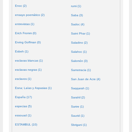
Enoc (2)
rumi (1)
ensayo poemático (2)
Saba (3)
entrevistas (1)
Sadoc (4)
Erich Fromm (0)
Saint Phar (1)
Erving Goffman (0)
Saladino (2)
Esbeh (1)
Salahoc (1)
esclavas blancas (1)
Salomón (3)
esclavas negras (1)
Samotracia (1)
esclavos (1)
San Juan de Acre (4)
Esna; Laïas y Aspasias (1)
Saqqarah (1)
España (17)
Sarahil (2)
especias (5)
Sartre (1)
essouad (1)
Saurid (1)
ESTAMBUL (10)
Sbrigani (1)