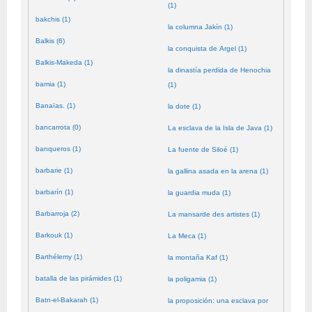
(1)
bakchis (1)
la columna Jakín (1)
Balkis (6)
la conquista de Argel (1)
Balkis-Makeda (1)
la dinastía perdida de Henochia
bamia (1)
(1)
Banaïas. (1)
la dote (1)
bancarrota (0)
La esclava de la Isla de Java (1)
banqueros (1)
La fuente de Siloé (1)
barbarie (1)
la gallina asada en la arena (1)
barbarín (1)
la guardia muda (1)
Barbarroja (2)
La mansarde des artistes (1)
Barkouk (1)
La Meca (1)
Barthélemy (1)
la montaña Kaf (1)
batalla de las pirámides (1)
la poligamia (1)
Batn-el-Bakarah (1)
la proposición: una esclava por