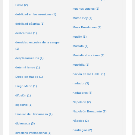
David (2)
muertes crueles (1)
debilidad en los miembros (1)
Murad Bey (1)
debilidad gástrica (1)
Musa Ben-Amrán (1)
dedicatorias (1)
muslim (1)
densidad excesiva de la sangre
Mustafa (1)
(1)
Mustafá el cocinero (1)
desplazamientos (1)
musthilla (1)
determinismos (1)
nación de los Galla. (1)
Diego de Haedo (1)
nadador (3)
Diego Marín (1)
nadadores (8)
difusión (1)
Napoleón (2)
digestivo (1)
Napoleón Bonaparte (1)
Dionisio de Halicarnaso (1)
Nápoles (2)
diplomacia (3)
naufragios (2)
directorio internacional (1)