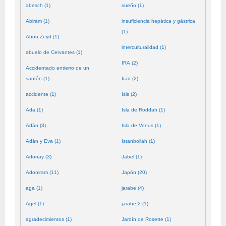
abesch (1)
sueño (1)
Abirám (1)
insuficiencia hepática y gástrica
(1)
Abou Zeyd (1)
interculturalidad (1)
abuelo de Cervantes (1)
IRA (2)
Accidentado entierro de un
santón (1)
Irad (2)
accidente (1)
Isis (2)
Ada (1)
Isla de Roddah (1)
Adán (3)
Isla de Venus (1)
Adán y Eva (1)
Istanbollah (1)
Adonay (3)
Jabel (1)
Adoniram (11)
Japón (20)
aga (1)
jarabe (4)
Agel (1)
jarabe 2 (1)
agradecimientos (1)
Jardín de Rosette (1)