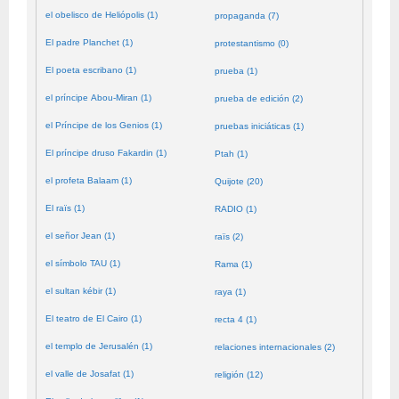
el obelisco de Heliópolis (1)
propaganda (7)
El padre Planchet (1)
protestantismo (0)
El poeta escribano (1)
prueba (1)
el príncipe Abou-Miran (1)
prueba de edición (2)
el Príncipe de los Genios (1)
pruebas iniciáticas (1)
El príncipe druso Fakardin (1)
Ptah (1)
el profeta Balaam (1)
Quijote (20)
El raïs (1)
RADIO (1)
el señor Jean (1)
raïs (2)
el símbolo TAU (1)
Rama (1)
el sultan kébir (1)
raya (1)
El teatro de El Cairo (1)
recta 4 (1)
el templo de Jerusalén (1)
relaciones internacionales (2)
el valle de Josafat (1)
religión (12)