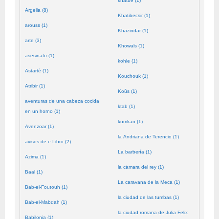
khatbé (1)
Argelia (8)
Khatibecsir (1)
arouss (1)
Khazindar (1)
arte (3)
Khowals (1)
asesinato (1)
kohle (1)
Astarté (1)
Kouchouk (1)
Atribir (1)
Koûs (1)
aventuras de una cabeza cocida
ktab (1)
en un horno (1)
kumkan (1)
Avenzoar (1)
la Andriana de Terencio (1)
avisos de e-Libro (2)
La barbería (1)
Azima (1)
la cámara del rey (1)
Baal (1)
La caravana de la Meca (1)
Bab-el-Foutouh (1)
la ciudad de las tumbas (1)
Bab-el-Mabdah (1)
la ciudad romana de Julia Felix
Babilonia (1)