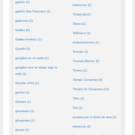
galeón (1)
tarbouche (2)
galeón San Francisco (1)
Tchiboukji (1)
galeones (2)
Tebas (1)
Galileo (0)
Telémaco (1)
Galileo herético (1)
temperamentos (1)
Gandhi (2)
Teócrito (1)
ganglios en el cuello (1)
Thomas Murner. (0)
ganglios que se alojan bajo la
Ticiano (1)
axila (1)
Tiempo Cervantes (0)
Gauttier d'Arc (1)
Tiempo de Cervantes (13)
genios (1)
Tifón (1)
Gessen (1)
Tiro (1)
ghavasies (1)
tocados por el dedo de dios (1)
ghawasies (1)
tolerancia (2)
ghazis (1)