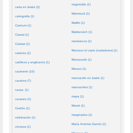
magnicidio (1)
carta en árabe (2)
Mahmoud (1)
cartografia (1)
Maillet (1)
Cartoum (1)
Makbenách (1)
Cassal (1)
mamelucos (1)
Cassas (1)
Mansour el copto (nadadores) (1)
catarros (2)
Mansourah (1)
católicos y anglicanos (1)
Mansur (1)
cautiverio (10)
manuscrito en árabe (1)
cautivos (7)
manuscritos (1)
cavas. (1)
mapa (1)
cavases (1)
Mareb (1)
Cedrón (1)
marginados (1)
celebración (1)
María Antonia Garcés (1)
censura (1)