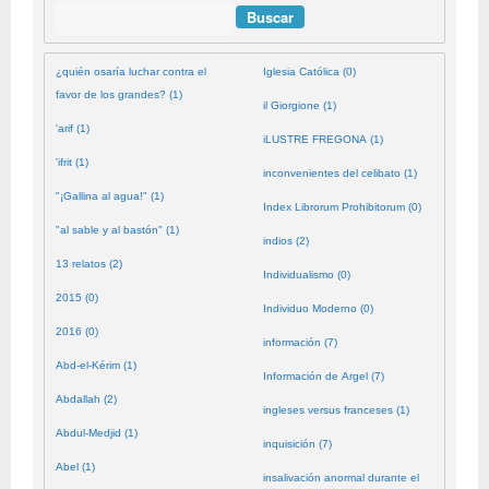
Buscar
¿quién osaría luchar contra el
Iglesia Católica (0)
favor de los grandes? (1)
il Giorgione (1)
'arif (1)
iLUSTRE FREGONA (1)
'ifrit (1)
inconvenientes del celibato (1)
"¡Gallina al agua!" (1)
Index Librorum Prohibitorum (0)
"al sable y al bastón" (1)
indios (2)
13 relatos (2)
Individualismo (0)
2015 (0)
Individuo Moderno (0)
2016 (0)
información (7)
Abd-el-Kérim (1)
Información de Argel (7)
Abdallah (2)
ingleses versus franceses (1)
Abdul-Medjid (1)
inquisición (7)
Abel (1)
insalivación anormal durante el