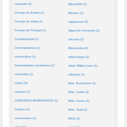
conquista (2)
México500 (1)
Consejo de Estado (1)
Micerino (1)
Consejo de Indias (1)
migraciones (5)
Consejo de Portugal (1)
Miguel de Cervantes (1)
Constantinopla (1)
minorías (2)
Contemporánea (1)
Misericordia (0)
contracultura (1)
misionología (1)
Contrariedades domésticas (1)
mister William Lane (1)
conversión (1)
mitología (1)
coptos (3)
Mme. Bonhomme (1)
corsarios (7)
Mme. Carlès (3)
CORSARIOS BERBERISCOS (1)
Mme. Cartou (1)
Corydon (1)
Mme. Staël (1)
couscoussou (1)
Moab (1)
crisis (11)