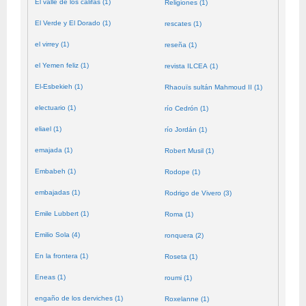
El valle de los califas (1)
Religiones (1)
El Verde y El Dorado (1)
rescates (1)
el virrey (1)
reseña (1)
el Yemen feliz (1)
revista ILCEA (1)
El-Esbekieh (1)
Rhaouïs sultán Mahmoud II (1)
electuario (1)
río Cedrón (1)
eliael (1)
río Jordán (1)
emajada (1)
Robert Musil (1)
Embabeh (1)
Rodope (1)
embajadas (1)
Rodrigo de Vivero (3)
Emile Lubbert (1)
Roma (1)
Emilio Sola (4)
ronquera (2)
En la frontera (1)
Roseta (1)
Eneas (1)
roumi (1)
engaño de los derviches (1)
Roxelanne (1)