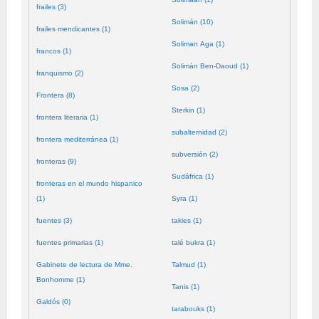
frailes (3)
Solimán (10)
frailes mendicantes (1)
Soliman Aga (1)
francos (1)
Solimán Ben-Daoud (1)
franquismo (2)
Sosa (2)
Frontera (8)
Sterkin (1)
frontera literaria (1)
subalternidad (2)
frontera mediterránea (1)
subversión (2)
fronteras (9)
Sudáfrica (1)
fronteras en el mundo hispanico
(1)
Syra (1)
fuentes (3)
takies (1)
fuentes primarias (1)
talé bukra (1)
Gabinete de lectura de Mme.
Talmud (1)
Bonhomme (1)
Tanis (1)
Galdós (0)
tarabouks (1)