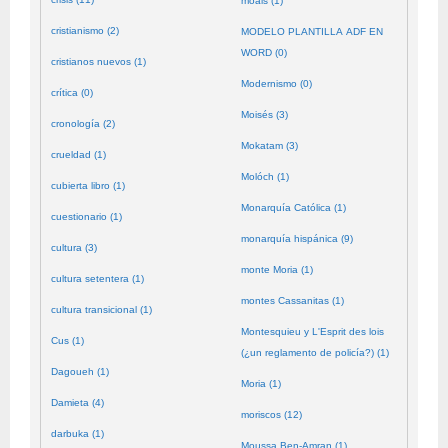
moals (1)
cristianismo (2)
MODELO PLANTILLA ADF EN
WORD (0)
cristianos nuevos (1)
Modernismo (0)
crítica (0)
Moisés (3)
cronología (2)
Mokatam (3)
crueldad (1)
Molóch (1)
cubierta libro (1)
Monarquía Católica (1)
cuestionario (1)
monarquía hispánica (9)
cultura (3)
monte Moria (1)
cultura setentera (1)
montes Cassanitas (1)
cultura transicional (1)
Montesquieu y L'Esprit des lois
Cus (1)
(¿un reglamento de policía?) (1)
Dagoueh (1)
Moria (1)
Damieta (4)
moriscos (12)
darbuka (1)
Moussa Ben-Amran (1)