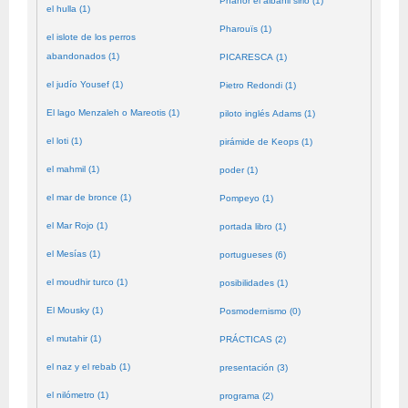
Phanor el albañil sirio (1)
el hulla (1)
Pharouïs (1)
el islote de los perros
abandonados (1)
PICARESCA (1)
el judío Yousef (1)
Pietro Redondi (1)
El lago Menzaleh o Mareotis (1)
piloto inglés Adams (1)
el loti (1)
pirámide de Keops (1)
el mahmil (1)
poder (1)
el mar de bronce (1)
Pompeyo (1)
el Mar Rojo (1)
portada libro (1)
el Mesías (1)
portugueses (6)
el moudhir turco (1)
posibilidades (1)
El Mousky (1)
Posmodernismo (0)
el mutahir (1)
PRÁCTICAS (2)
el naz y el rebab (1)
presentación (3)
el nilómetro (1)
programa (2)