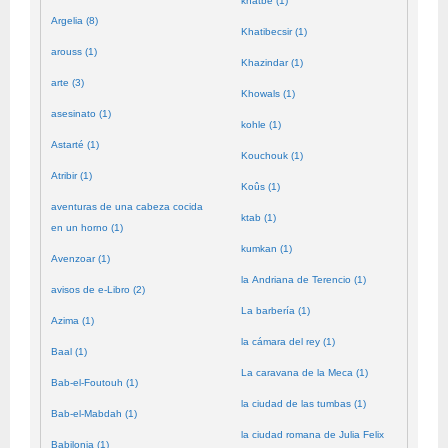
khatbé (1)
Argelia (8)
Khatibecsir (1)
arouss (1)
Khazindar (1)
arte (3)
Khowals (1)
asesinato (1)
kohle (1)
Astarté (1)
Kouchouk (1)
Atribir (1)
Koûs (1)
aventuras de una cabeza cocida
ktab (1)
en un horno (1)
kumkan (1)
Avenzoar (1)
la Andriana de Terencio (1)
avisos de e-Libro (2)
La barbería (1)
Azima (1)
la cámara del rey (1)
Baal (1)
La caravana de la Meca (1)
Bab-el-Foutouh (1)
la ciudad de las tumbas (1)
Bab-el-Mabdah (1)
la ciudad romana de Julia Felix
Babilonia (1)