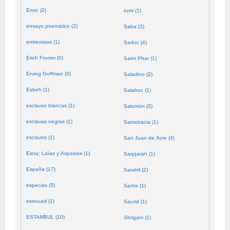
Enoc (2)
rumi (1)
ensayo poemático (2)
Saba (3)
entrevistas (1)
Sadoc (4)
Erich Fromm (0)
Saint Phar (1)
Erving Goffman (0)
Saladino (2)
Esbeh (1)
Salahoc (1)
esclavas blancas (1)
Salomón (3)
esclavas negras (1)
Samotracia (1)
esclavos (1)
San Juan de Acre (4)
Esna; Laïas y Aspasias (1)
Saqqarah (1)
España (17)
Sarahil (2)
especias (5)
Sartre (1)
essouad (1)
Saurid (1)
ESTAMBUL (10)
Sbrigani (1)