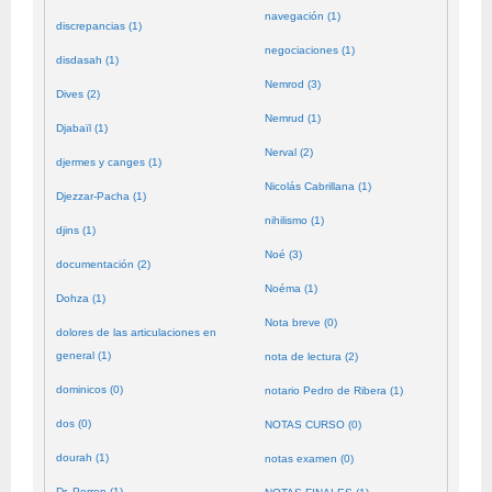
navegación (1)
discrepancias (1)
negociaciones (1)
disdasah (1)
Nemrod (3)
Dives (2)
Nemrud (1)
Djabaïl (1)
Nerval (2)
djermes y canges (1)
Nicolás Cabrillana (1)
Djezzar-Pacha (1)
nihilismo (1)
djins (1)
Noé (3)
documentación (2)
Noéma (1)
Dohza (1)
Nota breve (0)
dolores de las articulaciones en
general (1)
nota de lectura (2)
dominicos (0)
notario Pedro de Ribera (1)
dos (0)
NOTAS CURSO (0)
dourah (1)
notas examen (0)
Dr. Perron (1)