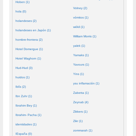
Hoben (1)
Volney (2)
hola (0)
vómitos (1)
holandeses (2)
wékil (1)
holandeses en Japón (1)
William Morris (1)
hombre-frontera (2)
yalek (1)
Hotel Domergue (1)
Yamaks (1)
Hotel Waghorn (1)
Yavours (1)
Hud-Hud (3)
Yins (1)
huidos (1)
ysu inflamación (1)
Iblís (2)
Zabetta (1)
Ibn Zuhr (1)
Zeynab (4)
Ibrahim Bey (1)
Zikkers (1)
Ibrahim- Pacha (1)
Zikr (1)
identidades (1)
zommarah (1)
IEspaña (0)