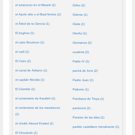
el amanecer en el Mataré (1)
Orfeo (2)
el Apolo sirio o el Baal fenicio (1)
Oriente (1)
el Árbol de la Ciencia (1)
Osiris (1)
El boghaz (1)
Oterfut (1)
el cabo Boutroun (1)
Otomanos (2)
el cadi (1)
oualems (2)
El Cairo (2)
Pablo IV (1)
el canal de Adriano (1)
pachá de Acre (2)
el capitán Nicolás (1)
Padre Juan (1)
El Carmelo (1)
Palermo (1)
el cementerio de Karafeh (1)
Pandarus de Troya (1)
el cementerio de los mamelucos
pantouns (1)
(1)
Paraíso de las islas (1)
el cheikh Aboud Khaled (1)
partido castellano mendicante (1)
El Choubrah (1)