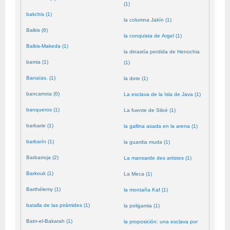
(1)
bakchis (1)
la columna Jakín (1)
Balkis (6)
la conquista de Argel (1)
Balkis-Makeda (1)
la dinastía perdida de Henochia
bamia (1)
(1)
Banaïas. (1)
la dote (1)
bancarrota (0)
La esclava de la Isla de Java (1)
banqueros (1)
La fuente de Siloé (1)
barbarie (1)
la gallina asada en la arena (1)
barbarín (1)
la guardia muda (1)
Barbarroja (2)
La mansarde des artistes (1)
Barkouk (1)
La Meca (1)
Barthélemy (1)
la montaña Kaf (1)
batalla de las pirámides (1)
la poligamia (1)
Batn-el-Bakarah (1)
la proposición: una esclava por