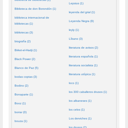
Lepsius (1)
Biblioteca de don Borondón (1)
leyenda del grial (1)
biblioteca internacional de
Leyenda Negra (9)
bibliotecas (1)
leyly (1)
bibliotecas (3)
Líbano (3)
biografía (2)
literatura de avisos (2)
Birket-el-Hadji (1)
literatura española (1)
Black Power (2)
literatura socialista (1)
Blanco de Paz (5)
literatura utópica (1)
bodas coptas (3)
loco (1)
Bodino (2)
los 300 caballeros drusos (1)
Bonaparte (1)
los albaneses (1)
Booz (1)
los celos (1)
borrar (0)
Los derviches (1)
bouza (1)
los drusos (2)