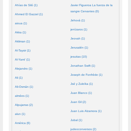
Ahías de Siló (1)
Javier Figueroa La fuerza de la
sangre Cervantes (0)
Ahmed El Gazzel (1)
Jehová (1)
aioua (1)
jenízaros (1)
Akka (1)
Jeovah (1)
Akliman (1)
Jerusalén (1)
Al-Taysir (1)
jesuitas (10)
Al-Yami' (1)
Jonathan Swift (1)
Alejandro (1)
Joseph de Fonfrède (1)
Ali (1)
Jsé y Zuleïka (1)
Ali-Osmán (1)
Juan Blanco (1)
almées (1)
Juan Gil (2)
Alpujarras (2)
Juan Luis Alzamora (1)
alun (1)
Jubal (1)
América (6)
judeoconversos (2)