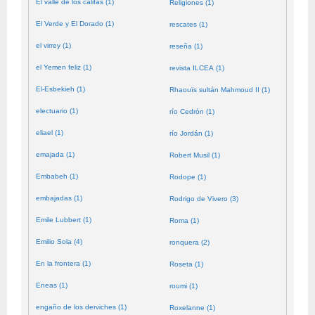
El valle de los califas (1)
Religiones (1)
El Verde y El Dorado (1)
rescates (1)
el virrey (1)
reseña (1)
el Yemen feliz (1)
revista ILCEA (1)
El-Esbekieh (1)
Rhaouïs sultán Mahmoud II (1)
electuario (1)
río Cedrón (1)
eliael (1)
río Jordán (1)
emajada (1)
Robert Musil (1)
Embabeh (1)
Rodope (1)
embajadas (1)
Rodrigo de Vivero (3)
Emile Lubbert (1)
Roma (1)
Emilio Sola (4)
ronquera (2)
En la frontera (1)
Roseta (1)
Eneas (1)
roumi (1)
engaño de los derviches (1)
Roxelanne (1)