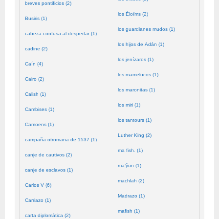
breves pontificios (2)
los Éloïms (2)
Busiris (1)
los guardianes mudos (1)
cabeza confusa al despertar (1)
los hijos de Adán (1)
cadine (2)
los jenízaros (1)
Caín (4)
los mamelucos (1)
Cairo (2)
los maronitas (1)
Calish (1)
los miri (1)
Cambises (1)
los tantours (1)
Camoens (1)
Luther King (2)
campaña otromana de 1537 (1)
ma fish. (1)
canje de cautivos (2)
ma’ŷūn (1)
canje de esclavos (1)
machlah (2)
Carlos V (6)
Madrazo (1)
Carriazo (1)
mafish (1)
carta diplomática (2)