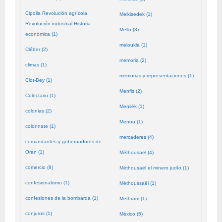
Cipolla Revolución agrícola
Melkisedek (1)
Revolución industrial Historia
Mello (3)
económica (1)
meloukia (1)
Cléber (2)
memoria (2)
climas (1)
memorias y representaciones (1)
Clot-Bey (1)
Menfis (2)
Colectario (1)
Menilék (1)
colonias (2)
Menou (1)
colonnate (1)
mercaderes (4)
comandantes y gobernadores de
Orán (1)
Méthousaël (4)
comercio (9)
Méthousaël el minero judío (1)
confesionalismo (1)
Méthoussaël (1)
confesiones de la bombarda (1)
Methram (1)
conjuros (1)
México (5)