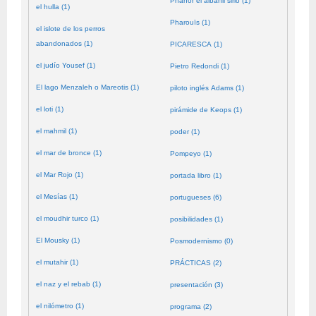
Phanor el albañil sirio (1)
el hulla (1)
Pharouïs (1)
el islote de los perros
abandonados (1)
PICARESCA (1)
el judío Yousef (1)
Pietro Redondi (1)
El lago Menzaleh o Mareotis (1)
piloto inglés Adams (1)
el loti (1)
pirámide de Keops (1)
el mahmil (1)
poder (1)
el mar de bronce (1)
Pompeyo (1)
el Mar Rojo (1)
portada libro (1)
el Mesías (1)
portugueses (6)
el moudhir turco (1)
posibilidades (1)
El Mousky (1)
Posmodernismo (0)
el mutahir (1)
PRÁCTICAS (2)
el naz y el rebab (1)
presentación (3)
el nilómetro (1)
programa (2)