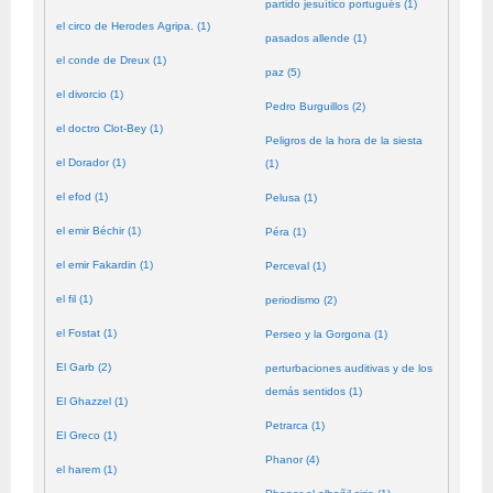
partido jesuítico portugués (1)
el circo de Herodes Agripa. (1)
pasados allende (1)
el conde de Dreux (1)
paz (5)
el divorcio (1)
Pedro Burguillos (2)
el doctro Clot-Bey (1)
Peligros de la hora de la siesta
el Dorador (1)
(1)
el efod (1)
Pelusa (1)
el emir Béchir (1)
Péra (1)
el emir Fakardin (1)
Perceval (1)
el fil (1)
periodismo (2)
el Fostat (1)
Perseo y la Gorgona (1)
El Garb (2)
perturbaciones auditivas y de los
demás sentidos (1)
El Ghazzel (1)
Petrarca (1)
El Greco (1)
Phanor (4)
el harem (1)