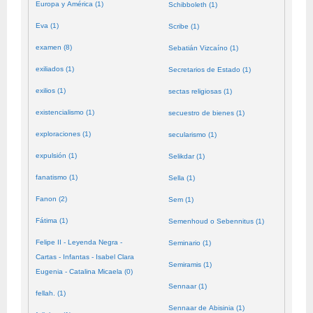
Europa y América (1)
Schibboleth (1)
Eva (1)
Scribe (1)
examen (8)
Sebatián Vizcaíno (1)
exiliados (1)
Secretarios de Estado (1)
exilios (1)
sectas religiosas (1)
existencialismo (1)
secuestro de bienes (1)
exploraciones (1)
secularismo (1)
expulsión (1)
Selikdar (1)
fanatismo (1)
Sella (1)
Fanon (2)
Sem (1)
Fátima (1)
Semenhoud o Sebennitus (1)
Felipe II - Leyenda Negra -
Seminario (1)
Cartas - Infantas - Isabel Clara
Semiramis (1)
Eugenia - Catalina Micaela (0)
Sennaar (1)
fellah. (1)
Sennaar de Abisinia (1)