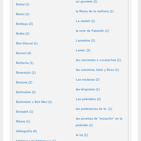
un grumete (1)
Battal (1)
la Reina de la mañana (1)
Beirut (2)
La sirafeh (1)
Bekfaya (2)
la torre de Fakardin (1)
Belkis (2)
Lamartine (1)
Ben-Daoud (1)
Lamec (2)
Benoni (4)
las cancrelats o cucarachas (1)
Berbería (1)
las columnas Jakin y Booz (1)
Besestaín (1)
Las esclavas (2)
Betania (2)
las langostas (1)
Bethmérie (3)
Las pirámides (2)
Bethmérie o Beit Meri (1)
las profesiones de fe. (1)
Betsabé (1)
las pruebas de "iniciación" en la
Bibars (1)
pirámide (1)
bibliografía (6)
laʿūq (1)
biblioteca de bibliotecas (1)