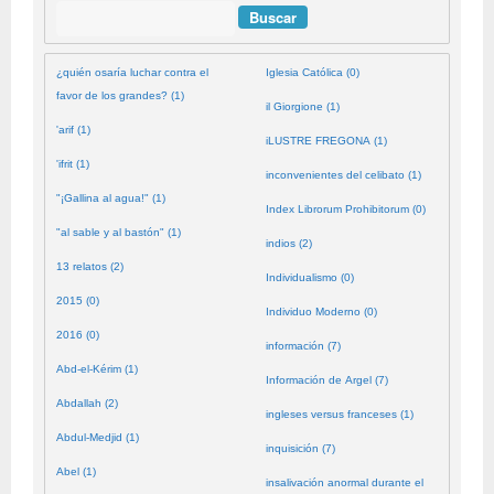
Buscar
¿quién osaría luchar contra el
Iglesia Católica (0)
favor de los grandes? (1)
il Giorgione (1)
'arif (1)
iLUSTRE FREGONA (1)
'ifrit (1)
inconvenientes del celibato (1)
"¡Gallina al agua!" (1)
Index Librorum Prohibitorum (0)
"al sable y al bastón" (1)
indios (2)
13 relatos (2)
Individualismo (0)
2015 (0)
Individuo Moderno (0)
2016 (0)
información (7)
Abd-el-Kérim (1)
Información de Argel (7)
Abdallah (2)
ingleses versus franceses (1)
Abdul-Medjid (1)
inquisición (7)
Abel (1)
insalivación anormal durante el