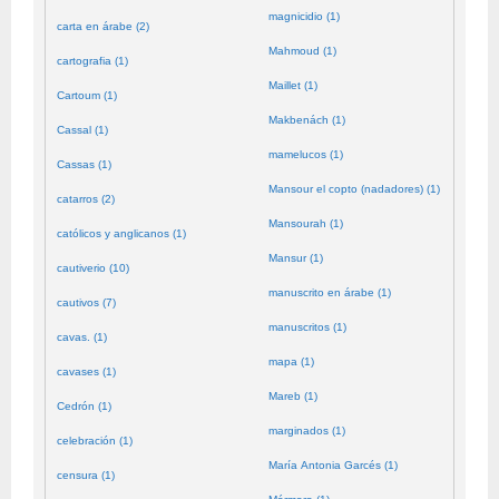
magnicidio (1)
carta en árabe (2)
Mahmoud (1)
cartografia (1)
Maillet (1)
Cartoum (1)
Makbenách (1)
Cassal (1)
mamelucos (1)
Cassas (1)
Mansour el copto (nadadores) (1)
catarros (2)
Mansourah (1)
católicos y anglicanos (1)
Mansur (1)
cautiverio (10)
manuscrito en árabe (1)
cautivos (7)
manuscritos (1)
cavas. (1)
mapa (1)
cavases (1)
Mareb (1)
Cedrón (1)
marginados (1)
celebración (1)
María Antonia Garcés (1)
censura (1)