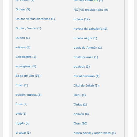
NOTAS FINALES (1)
Drusos (5)
NOTAS provisionales (0)
Drusos versus maronitas (1)
novela (12)
Dupin y Varner (1)
novela de caballería (1)
Durrah (1)
novela negra (1)
e-libros (2)
oasis de Ammón (1)
Eclesiastés (1)
obstrucciones (1)
ecologismo (1)
odaleuk (2)
Edad de Oro (16)
oficial prusiano (1)
Edén (1)
Okel de Jellab (1)
edición inglesa (2)
Okel. (1)
Édris (1)
Onías (1)
effrit (1)
opinión (6)
Egipto (2)
Orán (20)
el ajuar (1)
orden social y orden moral (1)