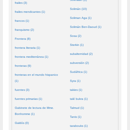
frailes (3)
Solimán (10)
frailes mendicantes (1)
Soliman Aga (1)
francos (1)
Solimán Ben-Daoud (1)
franquismo (2)
Sosa (2)
Frontera (8)
Sterkin (1)
frontera literaria (1)
subalternidad (2)
frontera mediterránea (1)
subversión (2)
fronteras (9)
Sudáfrica (1)
fronteras en el mundo hispanico
(1)
Syra (1)
fuentes (3)
takies (1)
fuentes primarias (1)
talé bukra (1)
Gabinete de lectura de Mme.
Talmud (1)
Bonhomme (1)
Tanis (1)
Galdós (0)
tarabouks (1)