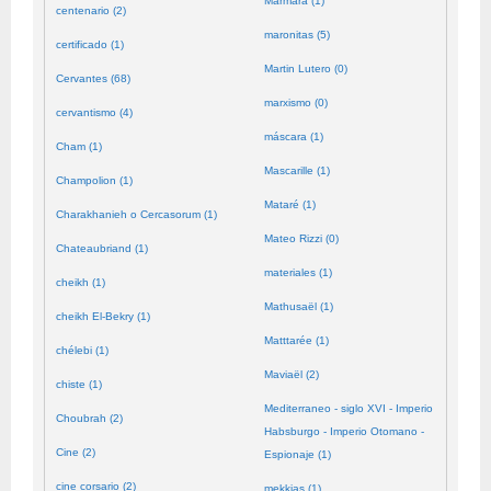
Mármara (1)
centenario (2)
maronitas (5)
certificado (1)
Martin Lutero (0)
Cervantes (68)
marxismo (0)
cervantismo (4)
máscara (1)
Cham (1)
Mascarille (1)
Champolion (1)
Mataré (1)
Charakhanieh o Cercasorum (1)
Mateo Rizzi (0)
Chateaubriand (1)
materiales (1)
cheikh (1)
Mathusaël (1)
cheikh El-Bekry (1)
Matttarée (1)
chélebi (1)
Maviaël (2)
chiste (1)
Mediterraneo - siglo XVI - Imperio
Choubrah (2)
Habsburgo - Imperio Otomano -
Cine (2)
Espionaje (1)
cine corsario (2)
mekkias (1)