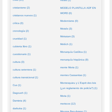
moals (1)
cristianismo (2)
MODELO PLANTILLA ADF EN
WORD (0)
cristianos nuevos (1)
Modernismo (0)
crítica (0)
Moisés (3)
cronología (2)
Mokatam (3)
crueldad (1)
Molóch (1)
cubierta libro (1)
Monarquía Católica (1)
cuestionario (1)
monarquía hispánica (9)
cultura (3)
monte Moria (1)
cultura setentera (1)
montes Cassanitas (1)
cultura transicional (1)
Montesquieu y L'Esprit des lois
Cus (1)
(¿un reglamento de policía?) (1)
Dagoueh (1)
Moria (1)
Damieta (4)
moriscos (12)
darbuka (1)
Moussa Ben-Amran (1)