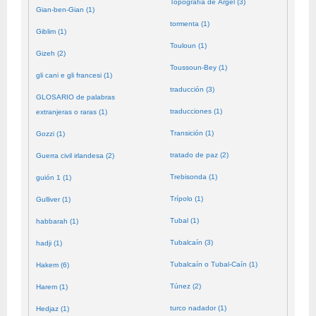
Topografía de Argel (3)
Gian-ben-Gian (1)
tormenta (1)
Giblim (1)
Touloun (1)
Gizeh (2)
Toussoun-Bey (1)
gli cani e gli francesi (1)
traducción (3)
GLOSARIO de palabras
traducciones (1)
extranjeras o raras (1)
Transición (1)
Gozzi (1)
tratado de paz (2)
Guerra civil irlandesa (2)
Trebisonda (1)
guión 1 (1)
Trípolo (1)
Gulliver (1)
Tubal (1)
habbarah (1)
Tubalcaín (3)
hadji (1)
Tubalcaín o Tubal-Caín (1)
Hakem (6)
Túnez (2)
Harem (1)
turco nadador (1)
Hedjaz (1)