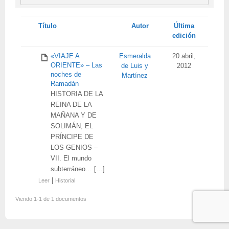
Tienes
Título
Autor
Última
adjunto
edición
«VIAJE A
Esmeralda
20 abril,
ORIENTE» – Las
de Luis y
2012
noches de
Martínez
Ramadán
HISTORIA DE LA
REINA DE LA
MAÑANA Y DE
SOLIMÁN, EL
PRÍNCIPE DE
LOS GENIOS –
VII. El mundo
subterráneo… […]
|
Leer
Historial
Viendo 1-1 de 1 documentos