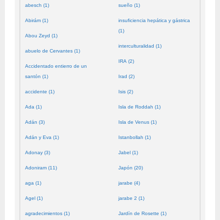
abesch (1)
sueño (1)
Abirám (1)
insuficiencia hepática y gástrica
(1)
Abou Zeyd (1)
interculturalidad (1)
abuelo de Cervantes (1)
IRA (2)
Accidentado entierro de un
santón (1)
Irad (2)
accidente (1)
Isis (2)
Ada (1)
Isla de Roddah (1)
Adán (3)
Isla de Venus (1)
Adán y Eva (1)
Istanbollah (1)
Adonay (3)
Jabel (1)
Adoniram (11)
Japón (20)
aga (1)
jarabe (4)
Agel (1)
jarabe 2 (1)
agradecimientos (1)
Jardín de Rosette (1)