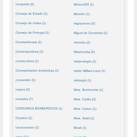
conquista (2)
México500 (1)
Consejo de Estado (1)
Micerino (1)
Consejo de Indias (1)
migraciones (5)
Consejo de Portugal (1)
Miguel de Cervantes (1)
Constantinopla (1)
minorías (2)
Contemporánea (1)
Misericordia (0)
contracultura (1)
misionología (1)
Contrariedades domésticas (1)
mister William Lane (1)
conversión (1)
mitología (1)
coptos (3)
Mme. Bonhomme (1)
corsarios (7)
Mme. Carlès (3)
CORSARIOS BERBERISCOS (1)
Mme. Cartou (1)
Corydon (1)
Mme. Staël (1)
couscoussou (1)
Moab (1)
crisis (11)