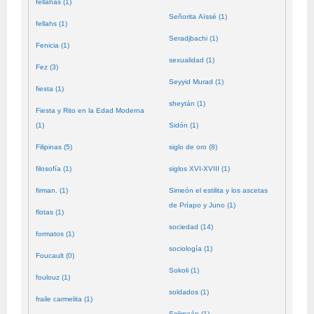
fellahas (1)
Señorita Aïssé (1)
fellahs (1)
Seradjbachi (1)
Fenicia (1)
sexualidad (1)
Fez (3)
Seyyid Murad (1)
fiesta (1)
sheytán (1)
Fiesta y Rito en la Edad Moderna
(1)
Sidón (1)
Filipinas (5)
siglo de oro (8)
filosofía (1)
siglos XVI-XVIII (1)
firman. (1)
Simeón el estilita y los ascetas
de Príapo y Juno (1)
flotas (1)
sociedad (14)
formatos (1)
sociología (1)
Foucault (0)
Sokoli (1)
foulouz (1)
soldados (1)
fraile carmelita (1)
Solimaán (1)