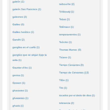
galeón (1)
tarbouche (2)
galeón San Francisco (1)
Tchiboukji (1)
galeones (2)
Tebas (1)
Galileo (0)
Telémaco (1)
Galileo herético (1)
temperamentos (1)
Gandhi (2)
Teócrito (1)
ganglios en el cuello (1)
Thomas Murner. (0)
ganglios que se alojan bajo la
Ticiano (1)
axila (1)
Tiempo Cervantes (0)
Gauttier d'Arc (1)
Tiempo de Cervantes (13)
genios (1)
Tifón (1)
Gessen (1)
Tiro (1)
ghavasies (1)
tocados por el dedo de dios (1)
ghawasies (1)
tolerancia (2)
ghazis (1)