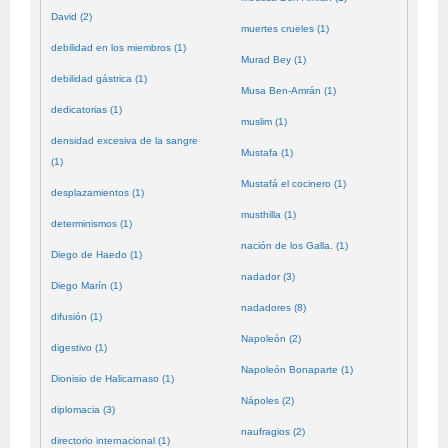
David (2)
muertes crueles (1)
debilidad en los miembros (1)
Murad Bey (1)
debilidad gástrica (1)
Musa Ben-Amrán (1)
dedicatorias (1)
muslim (1)
densidad excesiva de la sangre
Mustafa (1)
(1)
Mustafá el cocinero (1)
desplazamientos (1)
musthilla (1)
determinismos (1)
nación de los Galla. (1)
Diego de Haedo (1)
nadador (3)
Diego Marín (1)
nadadores (8)
difusión (1)
Napoleón (2)
digestivo (1)
Napoleón Bonaparte (1)
Dionisio de Halicarnaso (1)
Nápoles (2)
diplomacia (3)
naufragios (2)
directorio internacional (1)