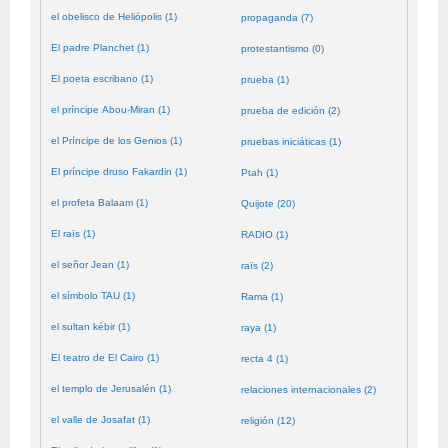
el obelisco de Heliópolis (1)
propaganda (7)
El padre Planchet (1)
protestantismo (0)
El poeta escribano (1)
prueba (1)
el príncipe Abou-Miran (1)
prueba de edición (2)
el Príncipe de los Genios (1)
pruebas iniciáticas (1)
El príncipe druso Fakardin (1)
Ptah (1)
el profeta Balaam (1)
Quijote (20)
El raïs (1)
RADIO (1)
el señor Jean (1)
raïs (2)
el símbolo TAU (1)
Rama (1)
el sultan kébir (1)
raya (1)
El teatro de El Cairo (1)
recta 4 (1)
el templo de Jerusalén (1)
relaciones internacionales (2)
el valle de Josafat (1)
religión (12)