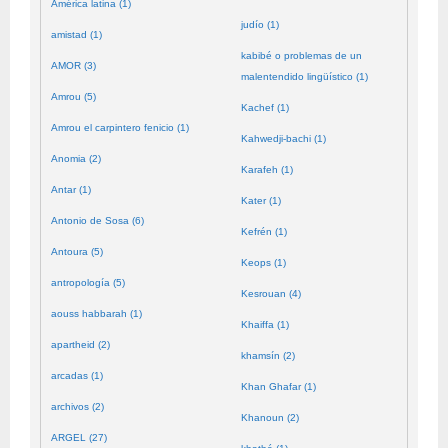
América latina (1)
judío (1)
amistad (1)
kabibé o problemas de un
AMOR (3)
malentendido lingüístico (1)
Amrou (5)
Kachef (1)
Amrou el carpintero fenicio (1)
Kahwedji-bachi (1)
Anomia (2)
Karafeh (1)
Antar (1)
Kater (1)
Antonio de Sosa (6)
Kefrén (1)
Antoura (5)
Keops (1)
antropología (5)
Kesrouan (4)
aouss habbarah (1)
Khaiffa (1)
apartheid (2)
khamsín (2)
arcadas (1)
Khan Ghafar (1)
archivos (2)
Khanoun (2)
ARGEL (27)