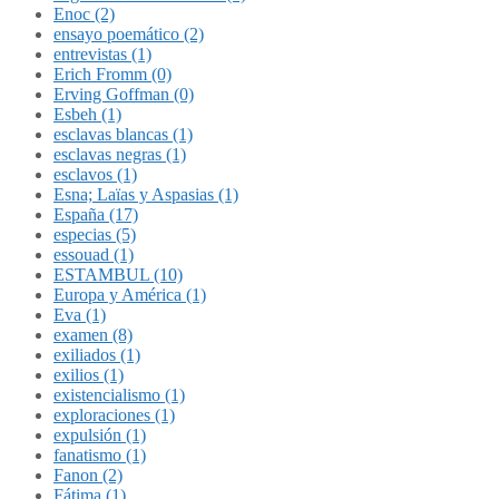
Enoc (2)
ensayo poemático (2)
entrevistas (1)
Erich Fromm (0)
Erving Goffman (0)
Esbeh (1)
esclavas blancas (1)
esclavas negras (1)
esclavos (1)
Esna; Laïas y Aspasias (1)
España (17)
especias (5)
essouad (1)
ESTAMBUL (10)
Europa y América (1)
Eva (1)
examen (8)
exiliados (1)
exilios (1)
existencialismo (1)
exploraciones (1)
expulsión (1)
fanatismo (1)
Fanon (2)
Fátima (1)