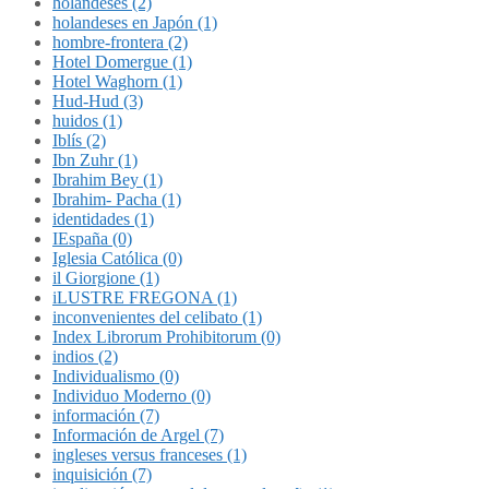
holandeses (2)
holandeses en Japón (1)
hombre-frontera (2)
Hotel Domergue (1)
Hotel Waghorn (1)
Hud-Hud (3)
huidos (1)
Iblís (2)
Ibn Zuhr (1)
Ibrahim Bey (1)
Ibrahim- Pacha (1)
identidades (1)
IEspaña (0)
Iglesia Católica (0)
il Giorgione (1)
iLUSTRE FREGONA (1)
inconvenientes del celibato (1)
Index Librorum Prohibitorum (0)
indios (2)
Individualismo (0)
Individuo Moderno (0)
información (7)
Información de Argel (7)
ingleses versus franceses (1)
inquisición (7)