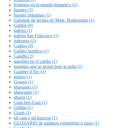
fronteras en el mundo hispanico (1)
fuentes (3)
fuentes primarias (1)
Gabinete de lectura de Mme. Bonhomme (1)
Galdós (0)
galeón (1)
galeón San Francisco (1)
galeones (2)
Galileo (0)
Galileo herético (1)
Gandhi (2)
ganglios en el cuello (1)
ganglios que se alojan bajo la axila (1)
Gauttier d'Arc (1)
genios (1)
Gessen (1)
ghavasies (1)
ghawasies (1)
ghazis (1)
Gian-ben-Gian (1)
Giblim (1)
Gizeh (2)
gli cani e gli francesi (1)
GLOSARIO de palabras extranjeras o raras (1)