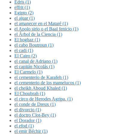
Édris (1)
effrit (1)
Egipto (2)
el ajuar (1)
el amanecer en el Mataré (1)
el Apolo sirio o el Baal fenicio (1)
el Árbol de la Ciencia (1)
El boghaz (1)
el cabo Boutroun (1)
el cadi (1)
El Cairo (2)
el canal de Adriano (1)
el capitán Nicolás (1)
El Carmelo (1)
el cementerio de Karafeh (1)
el cementerio de los mamelucos (1)
el cheikh Aboud Khaled (1)
El Choubrah (1)
el circo de Herodes Agripa. (1)
el conde de Dreux (1)
el divorcio (1)
el doctro Clot-Bey (1)
el Dorador (1)
el efod (1)
el emir Béchir (1)