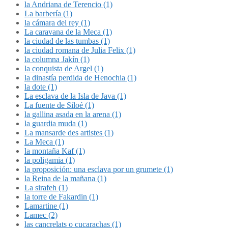
la Andriana de Terencio (1)
La barbería (1)
la cámara del rey (1)
La caravana de la Meca (1)
la ciudad de las tumbas (1)
la ciudad romana de Julia Felix (1)
la columna Jakín (1)
la conquista de Argel (1)
la dinastía perdida de Henochia (1)
la dote (1)
La esclava de la Isla de Java (1)
La fuente de Siloé (1)
la gallina asada en la arena (1)
la guardia muda (1)
La mansarde des artistes (1)
La Meca (1)
la montaña Kaf (1)
la poligamia (1)
la proposición: una esclava por un grumete (1)
la Reina de la mañana (1)
La sirafeh (1)
la torre de Fakardin (1)
Lamartine (1)
Lamec (2)
las cancrelats o cucarachas (1)