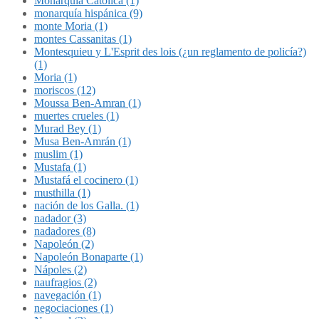
Monarquía Católica (1)
monarquía hispánica (9)
monte Moria (1)
montes Cassanitas (1)
Montesquieu y L'Esprit des lois (¿un reglamento de policía?)
(1)
Moria (1)
moriscos (12)
Moussa Ben-Amran (1)
muertes crueles (1)
Murad Bey (1)
Musa Ben-Amrán (1)
muslim (1)
Mustafa (1)
Mustafá el cocinero (1)
musthilla (1)
nación de los Galla. (1)
nadador (3)
nadadores (8)
Napoleón (2)
Napoleón Bonaparte (1)
Nápoles (2)
naufragios (2)
navegación (1)
negociaciones (1)