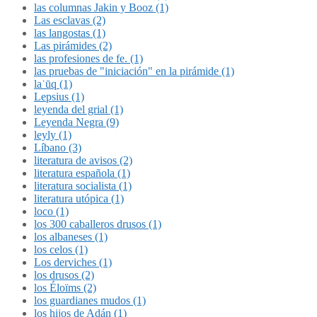
las columnas Jakin y Booz (1)
Las esclavas (2)
las langostas (1)
Las pirámides (2)
las profesiones de fe. (1)
las pruebas de "iniciación" en la pirámide (1)
laʿūq (1)
Lepsius (1)
leyenda del grial (1)
Leyenda Negra (9)
leyly (1)
Líbano (3)
literatura de avisos (2)
literatura española (1)
literatura socialista (1)
literatura utópica (1)
loco (1)
los 300 caballeros drusos (1)
los albaneses (1)
los celos (1)
Los derviches (1)
los drusos (2)
los Éloïms (2)
los guardianes mudos (1)
los hijos de Adán (1)