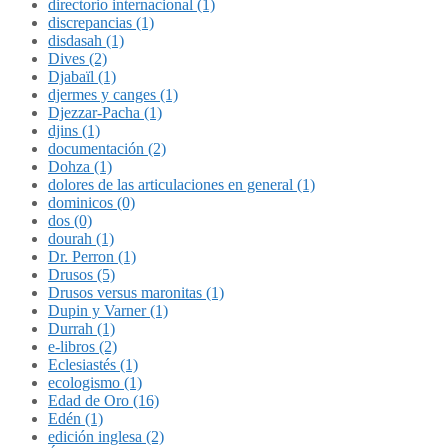
directorio internacional (1)
discrepancias (1)
disdasah (1)
Dives (2)
Djabaïl (1)
djermes y canges (1)
Djezzar-Pacha (1)
djins (1)
documentación (2)
Dohza (1)
dolores de las articulaciones en general (1)
dominicos (0)
dos (0)
dourah (1)
Dr. Perron (1)
Drusos (5)
Drusos versus maronitas (1)
Dupin y Varner (1)
Durrah (1)
e-libros (2)
Eclesiastés (1)
ecologismo (1)
Edad de Oro (16)
Edén (1)
edición inglesa (2)