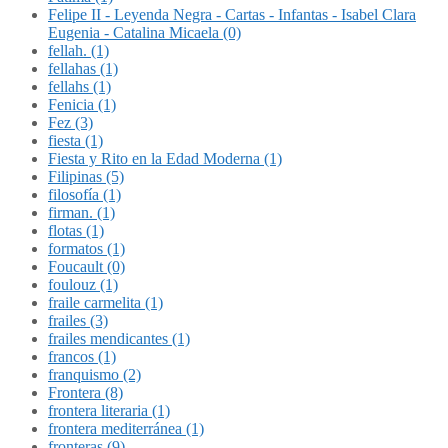
Felipe II - Leyenda Negra - Cartas - Infantas - Isabel Clara
Eugenia - Catalina Micaela (0)
fellah. (1)
fellahas (1)
fellahs (1)
Fenicia (1)
Fez (3)
fiesta (1)
Fiesta y Rito en la Edad Moderna (1)
Filipinas (5)
filosofía (1)
firman. (1)
flotas (1)
formatos (1)
Foucault (0)
foulouz (1)
fraile carmelita (1)
frailes (3)
frailes mendicantes (1)
francos (1)
franquismo (2)
Frontera (8)
frontera literaria (1)
frontera mediterránea (1)
fronteras (9)