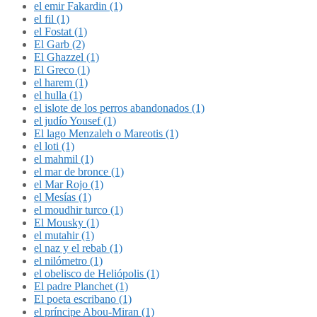
el emir Fakardin (1)
el fil (1)
el Fostat (1)
El Garb (2)
El Ghazzel (1)
El Greco (1)
el harem (1)
el hulla (1)
el islote de los perros abandonados (1)
el judío Yousef (1)
El lago Menzaleh o Mareotis (1)
el loti (1)
el mahmil (1)
el mar de bronce (1)
el Mar Rojo (1)
el Mesías (1)
el moudhir turco (1)
El Mousky (1)
el mutahir (1)
el naz y el rebab (1)
el nilómetro (1)
el obelisco de Heliópolis (1)
El padre Planchet (1)
El poeta escribano (1)
el príncipe Abou-Miran (1)