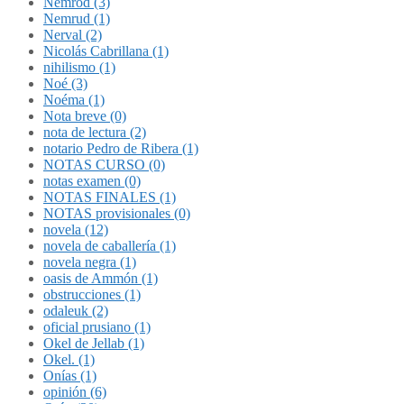
Nemrod (3)
Nemrud (1)
Nerval (2)
Nicolás Cabrillana (1)
nihilismo (1)
Noé (3)
Noéma (1)
Nota breve (0)
nota de lectura (2)
notario Pedro de Ribera (1)
NOTAS CURSO (0)
notas examen (0)
NOTAS FINALES (1)
NOTAS provisionales (0)
novela (12)
novela de caballería (1)
novela negra (1)
oasis de Ammón (1)
obstrucciones (1)
odaleuk (2)
oficial prusiano (1)
Okel de Jellab (1)
Okel. (1)
Onías (1)
opinión (6)