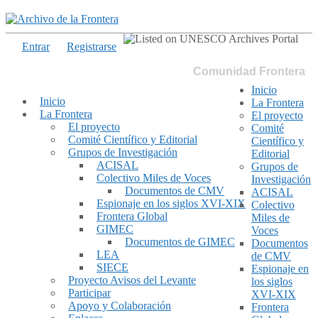
Entrar
Registrarse
Comunidad Frontera
Inicio
Inicio
La Frontera
La Frontera
El proyecto
El proyecto
Comité
Comité Científico y Editorial
Científico y
Grupos de Investigación
Editorial
ACISAL
Grupos de
Colectivo Miles de Voces
Investigación
Documentos de CMV
ACISAL
Espionaje en los siglos XVI-XIX
Colectivo
Frontera Global
Miles de
GIMEC
Voces
Documentos de GIMEC
Documentos
LEA
de CMV
SIECE
Espionaje en
Proyecto Avisos del Levante
los siglos
Participar
XVI-XIX
Apoyo y Colaboración
Frontera