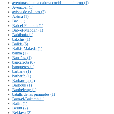
aventuras de una cabeza cocida en un horno (1)
Avenzoar (1)
avisos de e-Libro (2)
Azima (1)
Baal (1)
Bab-el-Foutouh (1)
Bab-el-Mabdah (1)
Babilonia (1)
bakchis (1)
Balkis (6)
Balkis-Makeda (1)
bamia (1)
Banaïas. (1)
bancarrota (0)
banqueros (1)
barbarie (1)
barbarín (1)
Barbarroja (2)
Barkouk (1)
Barthélemy (1)
batalla de las pirámides (1)
Batn-el-Bakarah (1)
Battal (1)
Beirut (2)
Bekfaya (2)