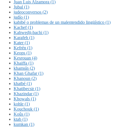
Juan Luis Alzamora (1)
Jubal (1)
judeoconversos (2)
judío (1)
kabibé o problemas de un malentendido lingüístico (1)
Kachef (1)
Kahwedji-bachi (1)
Karafeh (1)
Kater (1)
Kefrén (1)
Keops (1)
Kesrouan (4)
Khaiffa (1)
khamsín (2)
Khan Ghafar (1)
Khanoun (2)
khatbé (1)
Khatibecsir (1)
Khazindar (1)
Khowals (1)
kohle (1)
Kouchouk (1)
Koûs (1)
ktab (1)
kumkan (1)