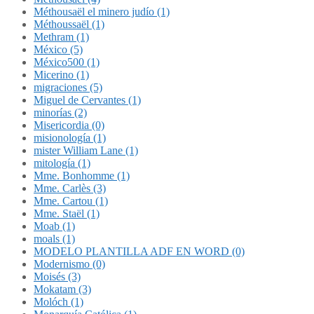
Méthousaël el minero judío (1)
Méthoussaël (1)
Methram (1)
México (5)
México500 (1)
Micerino (1)
migraciones (5)
Miguel de Cervantes (1)
minorías (2)
Misericordia (0)
misionología (1)
mister William Lane (1)
mitología (1)
Mme. Bonhomme (1)
Mme. Carlès (3)
Mme. Cartou (1)
Mme. Staël (1)
Moab (1)
moals (1)
MODELO PLANTILLA ADF EN WORD (0)
Modernismo (0)
Moisés (3)
Mokatam (3)
Molóch (1)