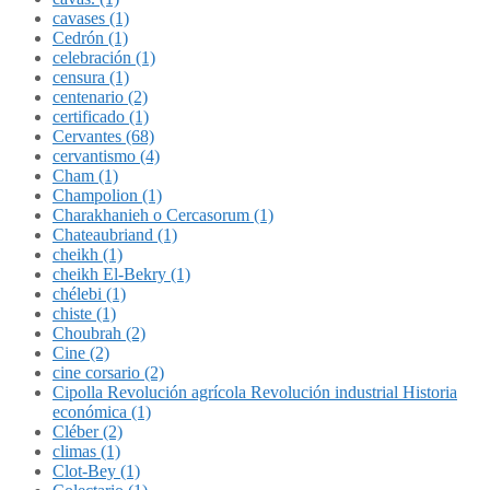
cavases (1)
Cedrón (1)
celebración (1)
censura (1)
centenario (2)
certificado (1)
Cervantes (68)
cervantismo (4)
Cham (1)
Champolion (1)
Charakhanieh o Cercasorum (1)
Chateaubriand (1)
cheikh (1)
cheikh El-Bekry (1)
chélebi (1)
chiste (1)
Choubrah (2)
Cine (2)
cine corsario (2)
Cipolla Revolución agrícola Revolución industrial Historia
económica (1)
Cléber (2)
climas (1)
Clot-Bey (1)