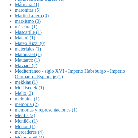
Mármara (1)
maronitas (5)
Martin Lutero (0)
marxismo (0)
máscara (1)
Mascarille (1)
Mataré (1)
Mateo Rizzi (0)
materiales (1)
Mathusaël (1)
Matttarée (1)
Maviaël (2)
Mediterraneo - siglo XVI - Imperio Habsburgo - Imperio
Otomano - Espionaje (1)
mekkias (1)
Melkisedek (1)
Mello (3)
meloukia (1)
memoria (2)
memorias y representaciones (1)
Menfis (2)
Menilék (1)
Menou (1)
mercaderes (4)
Méthousaël (4)