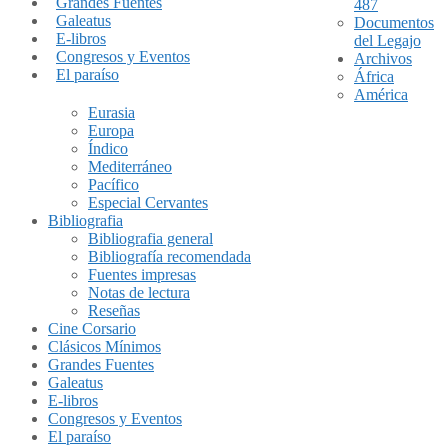
Grandes Fuentes
487
Galeatus
Documentos
E-libros
del Legajo
Congresos y Eventos
Archivos
El paraíso
África
América
Eurasia
Europa
Índico
Mediterráneo
Pacífico
Especial Cervantes
Bibliografia
Bibliografia general
Bibliografía recomendada
Fuentes impresas
Notas de lectura
Reseñas
Cine Corsario
Clásicos Mínimos
Grandes Fuentes
Galeatus
E-libros
Congresos y Eventos
El paraíso