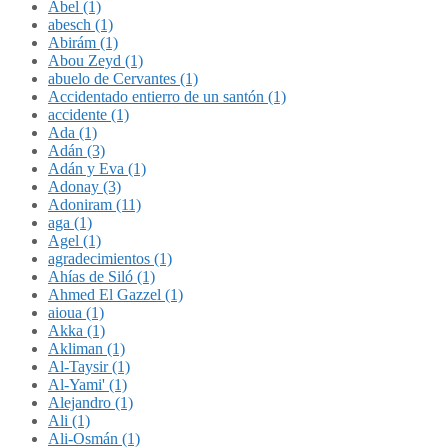
Abel (1)
abesch (1)
Abirám (1)
Abou Zeyd (1)
abuelo de Cervantes (1)
Accidentado entierro de un santón (1)
accidente (1)
Ada (1)
Adán (3)
Adán y Eva (1)
Adonay (3)
Adoniram (11)
aga (1)
Agel (1)
agradecimientos (1)
Ahías de Siló (1)
Ahmed El Gazzel (1)
aioua (1)
Akka (1)
Akliman (1)
Al-Taysir (1)
Al-Yami' (1)
Alejandro (1)
Ali (1)
Ali-Osmán (1)