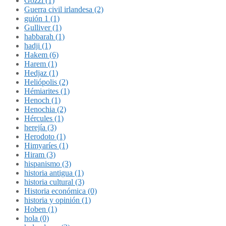
Gozzi (1)
Guerra civil irlandesa (2)
guión 1 (1)
Gulliver (1)
habbarah (1)
hadji (1)
Hakem (6)
Harem (1)
Hedjaz (1)
Heliópolis (2)
Hémiarites (1)
Henoch (1)
Henochia (2)
Hércules (1)
herejía (3)
Herodoto (1)
Himyaríes (1)
Hiram (3)
hispanismo (3)
historia antigua (1)
historia cultural (3)
Historia económica (0)
historia y opinión (1)
Hoben (1)
hola (0)