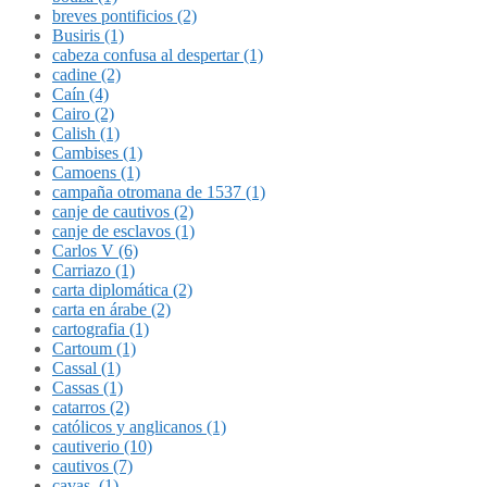
breves pontificios (2)
Busiris (1)
cabeza confusa al despertar (1)
cadine (2)
Caín (4)
Cairo (2)
Calish (1)
Cambises (1)
Camoens (1)
campaña otromana de 1537 (1)
canje de cautivos (2)
canje de esclavos (1)
Carlos V (6)
Carriazo (1)
carta diplomática (2)
carta en árabe (2)
cartografia (1)
Cartoum (1)
Cassal (1)
Cassas (1)
catarros (2)
católicos y anglicanos (1)
cautiverio (10)
cautivos (7)
cavas. (1)