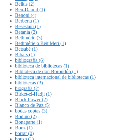
Belkis (2)
Ben-Daoud (1)
Benoni (4)
Berbería (1)
Besestaín (1)
Betania (2)
Bethmérie (3)
Bethmérie o Beit Meri (1)
Betsabé (1)
Bibars (1)
bibliografía (6)
biblioteca de bibliotecas (1)
Biblioteca de don Borondón (1)
biblioteca internacional de bibliotecas (1)
bibliotecas (3)
biografía (2)
Birket-el-Hadji (1)
Black Power (2)
Blanco de Paz (5)
bodas coptas (3)
Bodino (2)
Bonaparte (1)
Booz (1)
borrar (0)
bouza (1)