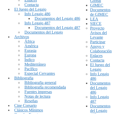
Enlaces
Global
Contacta
GIMEC
El Juego del Legajo
Documentos
Info Legajo 486
de GIMEC
Documentos del Legajo 486
LEA
Info Legajo 487
SIECE
Documentos del Legajo 487
Proyecto
Documentos del Legajo
Avisos del
Archivos
Levante
África
Participar
América
Apoyo y
Eurasia
Colaboración
Europa
Enlaces
Índico
Contacta
Mediterráneo
El Juego del
Pacífico
Legajo
Especial Cervantes
Info Legajo
Bibliografia
486
Bibliografia general
Documentos
Bibliografía recomendada
del Legajo
Fuentes impresas
486
Notas de lectura
Info Legajo
Reseñas
487
Cine Corsario
Documentos
Clásicos Mínimos
del Legajo