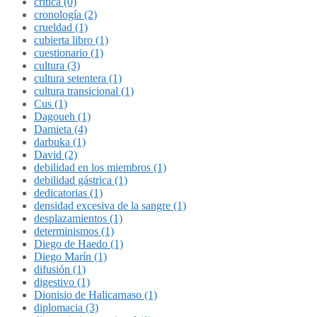
crítica (0)
cronología (2)
crueldad (1)
cubierta libro (1)
cuestionario (1)
cultura (3)
cultura setentera (1)
cultura transicional (1)
Cus (1)
Dagoueh (1)
Damieta (4)
darbuka (1)
David (2)
debilidad en los miembros (1)
debilidad gástrica (1)
dedicatorias (1)
densidad excesiva de la sangre (1)
desplazamientos (1)
determinismos (1)
Diego de Haedo (1)
Diego Marín (1)
difusión (1)
digestivo (1)
Dionisio de Halicarnaso (1)
diplomacia (3)