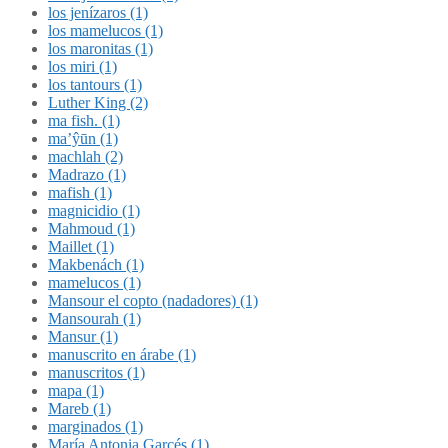
los jenízaros (1)
los mamelucos (1)
los maronitas (1)
los miri (1)
los tantours (1)
Luther King (2)
ma fish. (1)
ma’ŷūn (1)
machlah (2)
Madrazo (1)
mafish (1)
magnicidio (1)
Mahmoud (1)
Maillet (1)
Makbenách (1)
mamelucos (1)
Mansour el copto (nadadores) (1)
Mansourah (1)
Mansur (1)
manuscrito en árabe (1)
manuscritos (1)
mapa (1)
Mareb (1)
marginados (1)
María Antonia Garcés (1)