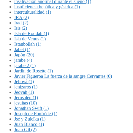
insalivación anormal durante el sueño (1)
insuficiencia hepática y gástrica (1)
interculturalidad (1)
IRA (2)
Irad (2)
Isis (2)
Isla de Roddah (1)
Isla de Venus (1)
Istanbollah (1)
Jabel (1)
Japón (20)
jarabe (4)
jarabe 2 (1)
Jardín de Rosette (1)
Javier Figueroa La fuerza de la sangre Cervantes (0)
Jehová (1)
jenízaros (1)
Jeovah (1)
Jerusalén (1)
jesuitas (10)
Jonathan Swift (1)
Joseph de Fonfrède (1)
Jsé y Zuleïka (1)
Juan Blanco (1)
Juan Gil (2)