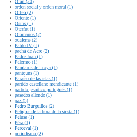
Orán (20)
orden social y orden moral (1)
Orfeo (2)
Oriente (1)
Osiris (1)
Oterfut (1)
Otomanos (2)
oualems (2)
Pablo IV (1)
pachá de Acre (2)
Padre Juan (1)
Palermo (1)
Pandarus de Troya (1)
pantouns (1)
Paraíso de las islas (1)
partido castellano mendicante (1)
partido jesuítico portugués (1)
pasados allende (1)
paz (5)
Pedro Burguillos (2)
Peligros de la hora de la siesta (1)
Pelusa (1)
Péra (1)
Perceval (1)
periodismo (2)