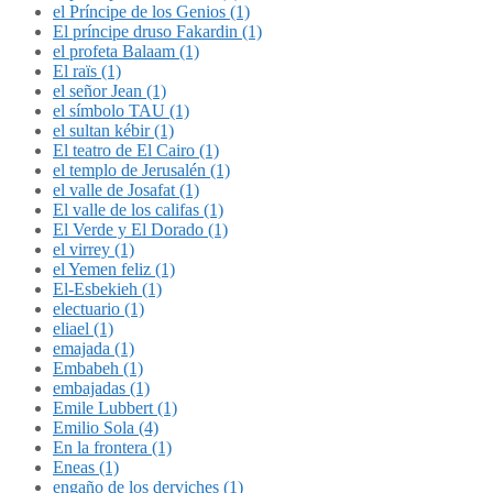
el Príncipe de los Genios (1)
El príncipe druso Fakardin (1)
el profeta Balaam (1)
El raïs (1)
el señor Jean (1)
el símbolo TAU (1)
el sultan kébir (1)
El teatro de El Cairo (1)
el templo de Jerusalén (1)
el valle de Josafat (1)
El valle de los califas (1)
El Verde y El Dorado (1)
el virrey (1)
el Yemen feliz (1)
El-Esbekieh (1)
electuario (1)
eliael (1)
emajada (1)
Embabeh (1)
embajadas (1)
Emile Lubbert (1)
Emilio Sola (4)
En la frontera (1)
Eneas (1)
engaño de los derviches (1)