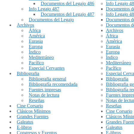
Documentos del Legajo 486
Info Legajo 4
Info Legajo 487
Documentos de
Documentos del Legajo 487
Info Legajo 4
Documentos del Legajo
Documentos de
Archivos
Documentos de
África
Archivos
América
África
Eurasia
América
Europa
Eurasia
Índico
Europa
Mediterráneo
Índico
Pacífico
Mediterráneo
Especial Cervantes
Pacífico
Bibliografia
Especial Cerva
Bibliografia general
Bibliografia
Bibliografía recomendada
Bibliografia ge
Fuentes impresas
Bibliografía 
Notas de lectura
Fuentes impre
Reseñas
Notas de lectu
Cine Corsario
Reseñas
Clásicos Mínimos
Cine Corsario
Grandes Fuentes
Clásicos Míni
Galeatus
Grandes Fuent
E-libros
Galeatus
Congresos y Eventos
E-libros