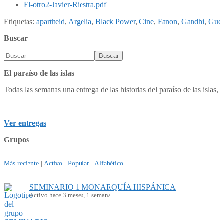
El-otro2-Javier-Riestra.pdf
Etiquetas:
apartheid
,
Argelia
,
Black Power
,
Cine
,
Fanon
,
Gandhi
,
Gue
Buscar
El paraíso de las islas
Todas las semanas una entrega de las historias del paraíso de las islas, 
Ver entregas
Grupos
Más reciente
|
Activo
|
Popular
|
Alfabético
SEMINARIO 1 MONARQUÍA HISPÁNICA
Activo hace 3 meses, 1 semana