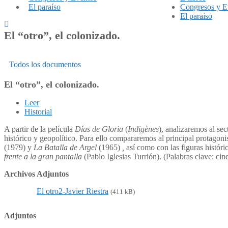
El paraíso
Congresos y E
El paraíso
El “otro”, el colonizado.
Todos los documentos
El “otro”, el colonizado.
Leer
Historial
A partir de la película
Días de Gloria
(
Indigènes
), analizaremos al se
histórico y geopolítico. Para ello compararemos al principal protagoni
(1979) y
La Batalla de Argel
(1965)
,
así como con las figuras histór
frente a la gran pantalla
(Pablo Iglesias Turrión). (Palabras clave: ci
Archivos Adjuntos
El otro2-Javier Riestra
(411 kB)
Adjuntos