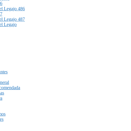
86
l Legajo 486
87
l Legajo 487
l Legajo
ntes
neral
recomendada
sas
ra
mos
es