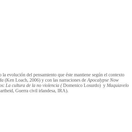
do la evolución del pensamiento que éste mantiene según el contexto
da
(Ken Loach, 2006) y con las narraciones de
Apocalypse Now
ros:
La cultura de la no violencia (
Domenico Losurdo) y
Maquiavelo
rtheid, Guerra civil irlandesa, IRA).