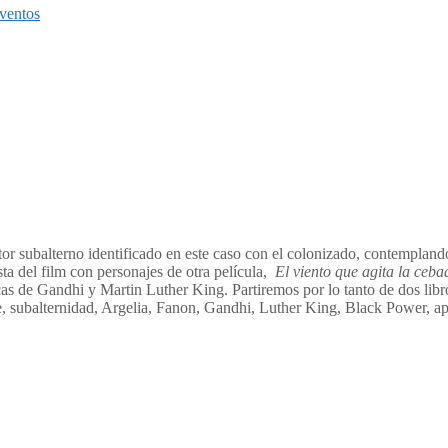
ventos
ctor subalterno identificado en este caso con el colonizado, contemplan
sta del film con personajes de otra película,
El viento que agita la ceba
icas de Gandhi y Martin Luther King. Partiremos por lo tanto de dos lib
ne, subalternidad, Argelia, Fanon, Gandhi, Luther King, Black Power, apa