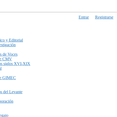
Entrar
Registrarse
ico y Editorial
stigación
s de Voces
de CMV
los siglos XVI-XIX
l
de GIMEC
s del Levante
boración
egajo