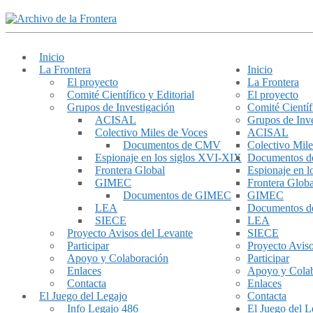
Inicio
La Frontera
Inicio
El proyecto
La Frontera
Comité Científico y Editorial
El proyecto
Grupos de Investigación
Comité Científ
ACISAL
Grupos de Inve
Colectivo Miles de Voces
ACISAL
Documentos de CMV
Colectivo Mile
Espionaje en los siglos XVI-XIX
Documentos 
Frontera Global
Espionaje en 
GIMEC
Frontera Globa
Documentos de GIMEC
GIMEC
LEA
Documentos 
SIECE
LEA
Proyecto Avisos del Levante
SIECE
Participar
Proyecto Aviso
Apoyo y Colaboración
Participar
Enlaces
Apoyo y Cola
Contacta
Enlaces
El Juego del Legajo
Contacta
Info Legajo 486
El Juego del L