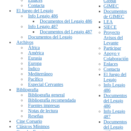
Enlaces
Global
Contacta
GIMEC
El Juego del Legajo
Documentos
Info Legajo 486
de GIMEC
Documentos del Legajo 486
LEA
Info Legajo 487
SIECE
Documentos del Legajo 487
Proyecto
Documentos del Legajo
Avisos del
Archivos
Levante
África
Participar
América
Apoyo y
Eurasia
Colaboración
Europa
Enlaces
Índico
Contacta
Mediterráneo
El Juego del
Pacífico
Legajo
Especial Cervantes
Info Legajo
Bibliografia
486
Bibliografia general
Documentos
Bibliografía recomendada
del Legajo
Fuentes impresas
486
Notas de lectura
Info Legajo
Reseñas
487
Cine Corsario
Documentos
Clásicos Mínimos
del Legajo