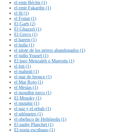
el emir Béchir (1)
el emir Fakardin (1)
el fil (1)
el Fostat (1)
El Garb (2)
El Ghazzel (1)
El Greco (1)
el harem (1)
el hulla (1)
el islote de los perros abandonados (1)
el judío Yousef (1)
El lago Menzaleh o Mareotis (1)
el loti (1)
el mahmil (1)
el mar de bronce (1)
el Mar Rojo (1)
el Mesías (1)
el moudhir turco (1)
El Mousky (1)
el mutahir (1)
el naz y el rebab (1)
el nilómetro (1)
el obelisco de Heliópolis (1)
El padre Planchet (1)
El poeta escribano (1)