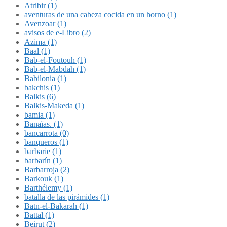
Atribir (1)
aventuras de una cabeza cocida en un horno (1)
Avenzoar (1)
avisos de e-Libro (2)
Azima (1)
Baal (1)
Bab-el-Foutouh (1)
Bab-el-Mabdah (1)
Babilonia (1)
bakchis (1)
Balkis (6)
Balkis-Makeda (1)
bamia (1)
Banaïas. (1)
bancarrota (0)
banqueros (1)
barbarie (1)
barbarín (1)
Barbarroja (2)
Barkouk (1)
Barthélemy (1)
batalla de las pirámides (1)
Batn-el-Bakarah (1)
Battal (1)
Beirut (2)