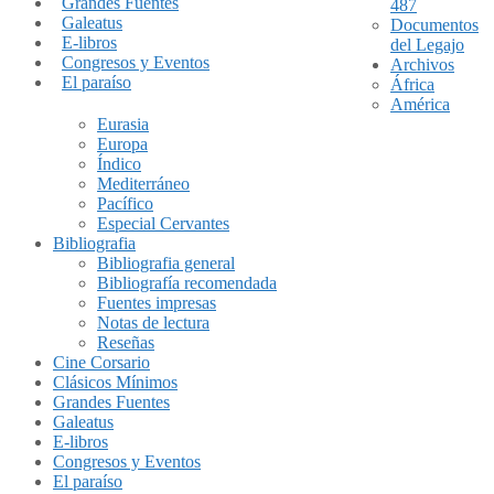
Grandes Fuentes
487
Galeatus
Documentos
E-libros
del Legajo
Congresos y Eventos
Archivos
El paraíso
África
América
Eurasia
Europa
Índico
Mediterráneo
Pacífico
Especial Cervantes
Bibliografia
Bibliografia general
Bibliografía recomendada
Fuentes impresas
Notas de lectura
Reseñas
Cine Corsario
Clásicos Mínimos
Grandes Fuentes
Galeatus
E-libros
Congresos y Eventos
El paraíso