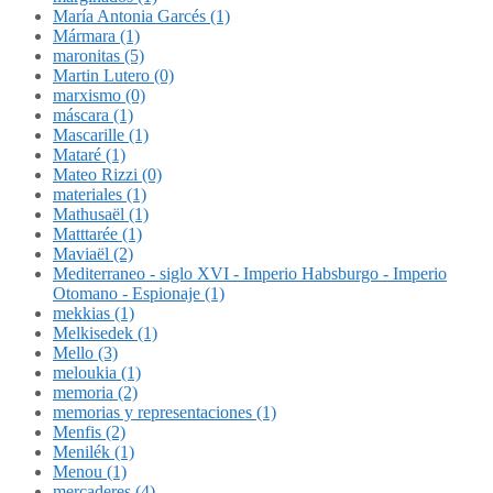
María Antonia Garcés (1)
Mármara (1)
maronitas (5)
Martin Lutero (0)
marxismo (0)
máscara (1)
Mascarille (1)
Mataré (1)
Mateo Rizzi (0)
materiales (1)
Mathusaël (1)
Matttarée (1)
Maviaël (2)
Mediterraneo - siglo XVI - Imperio Habsburgo - Imperio
Otomano - Espionaje (1)
mekkias (1)
Melkisedek (1)
Mello (3)
meloukia (1)
memoria (2)
memorias y representaciones (1)
Menfis (2)
Menilék (1)
Menou (1)
mercaderes (4)