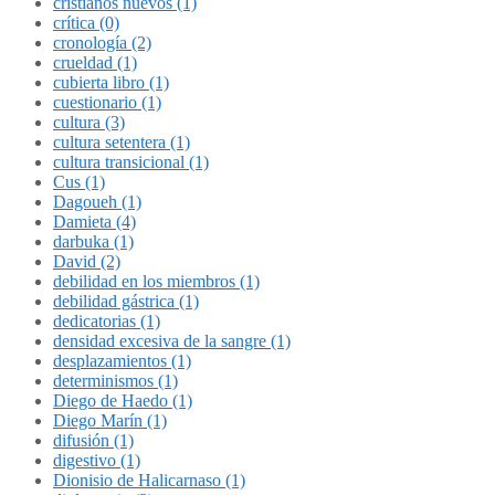
cristianos nuevos (1)
crítica (0)
cronología (2)
crueldad (1)
cubierta libro (1)
cuestionario (1)
cultura (3)
cultura setentera (1)
cultura transicional (1)
Cus (1)
Dagoueh (1)
Damieta (4)
darbuka (1)
David (2)
debilidad en los miembros (1)
debilidad gástrica (1)
dedicatorias (1)
densidad excesiva de la sangre (1)
desplazamientos (1)
determinismos (1)
Diego de Haedo (1)
Diego Marín (1)
difusión (1)
digestivo (1)
Dionisio de Halicarnaso (1)