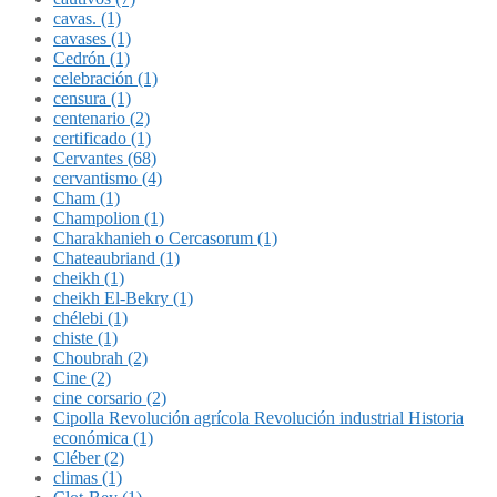
cavas. (1)
cavases (1)
Cedrón (1)
celebración (1)
censura (1)
centenario (2)
certificado (1)
Cervantes (68)
cervantismo (4)
Cham (1)
Champolion (1)
Charakhanieh o Cercasorum (1)
Chateaubriand (1)
cheikh (1)
cheikh El-Bekry (1)
chélebi (1)
chiste (1)
Choubrah (2)
Cine (2)
cine corsario (2)
Cipolla Revolución agrícola Revolución industrial Historia
económica (1)
Cléber (2)
climas (1)