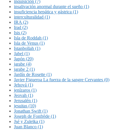
inquisición (7)
insalivación anormal durante el sueño (1)
insuficiencia hepática y gástrica (1)
interculturalidad (1)
IRA (2)
Irad (2)
Isis (2)
Isla de Roddah (1)
Isla de Venus (1)
Istanbollah (1)
Jabel (1)
Japón (20)
jarabe (4)
jarabe 2 (1)
Jardín de Rosette (1)
Javier Figueroa La fuerza de la sangre Cervantes (0)
Jehová (1)
jenízaros (1)
Jeovah (1)
Jerusalén (1)
jesuitas (10)
Jonathan Swift (1)
Joseph de Fonfrède (1)
Jsé y Zuleïka (1)
Juan Blanco (1)