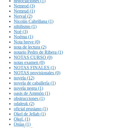
negociaciones (1)
Nemrod (3)
Nemrud (1)
Nerval (2)
Nicolás Cabrillana (1)
nihilismo (1)
Noé (3)
Noéma (1)
Nota breve (0)
nota de lectura (2)
notario Pedro de Ribera (1)
NOTAS CURSO (0)
notas examen (0)
NOTAS FINALES (1)
NOTAS provisionales (0)
novela (12)
novela de caballería (1)
novela negra (1)
oasis de Ammón (1)
obstrucciones (1)
odaleuk (2)
oficial prusiano (1)
Okel de Jellab (1)
Okel. (1)
Onías (1)