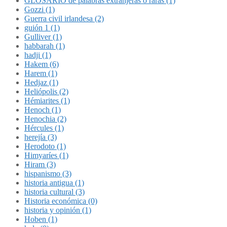
GLOSARIO de palabras extranjeras o raras (1)
Gozzi (1)
Guerra civil irlandesa (2)
guión 1 (1)
Gulliver (1)
habbarah (1)
hadji (1)
Hakem (6)
Harem (1)
Hedjaz (1)
Heliópolis (2)
Hémiarites (1)
Henoch (1)
Henochia (2)
Hércules (1)
herejía (3)
Herodoto (1)
Himyaríes (1)
Hiram (3)
hispanismo (3)
historia antigua (1)
historia cultural (3)
Historia económica (0)
historia y opinión (1)
Hoben (1)