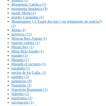
Molóch (1)
Monarquía Católica (1)
monarquía hispánica (9)
monte Moria (1)
montes Cassanitas (1)
Montesquieu y L'Esprit des lois (¿un reglamento de policía?)
(1)
Moria (1)
moriscos (12)
Moussa Ben-Amran (1)
muertes crueles (1)
Murad Bey (1)
Musa Ben-Amrán (1)
muslim (1)
Mustafa (1)
Mustafá el cocinero (1)
musthilla (1)
nación de los Galla. (1)
nadador (3)
nadadores (8)
Napoleón (2)
Napoleón Bonaparte (1)
Nápoles (2)
naufragios (2)
navegación (1)