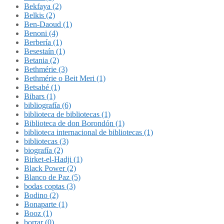
Bekfaya (2)
Belkis (2)
Ben-Daoud (1)
Benoni (4)
Berbería (1)
Besestaín (1)
Betania (2)
Bethmérie (3)
Bethmérie o Beit Meri (1)
Betsabé (1)
Bibars (1)
bibliografía (6)
biblioteca de bibliotecas (1)
Biblioteca de don Borondón (1)
biblioteca internacional de bibliotecas (1)
bibliotecas (3)
biografía (2)
Birket-el-Hadji (1)
Black Power (2)
Blanco de Paz (5)
bodas coptas (3)
Bodino (2)
Bonaparte (1)
Booz (1)
borrar (0)