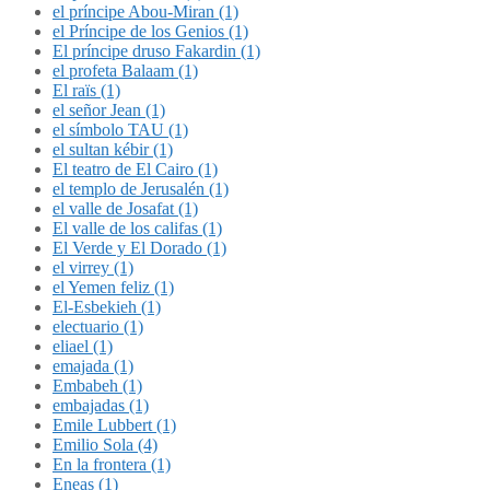
el príncipe Abou-Miran (1)
el Príncipe de los Genios (1)
El príncipe druso Fakardin (1)
el profeta Balaam (1)
El raïs (1)
el señor Jean (1)
el símbolo TAU (1)
el sultan kébir (1)
El teatro de El Cairo (1)
el templo de Jerusalén (1)
el valle de Josafat (1)
El valle de los califas (1)
El Verde y El Dorado (1)
el virrey (1)
el Yemen feliz (1)
El-Esbekieh (1)
electuario (1)
eliael (1)
emajada (1)
Embabeh (1)
embajadas (1)
Emile Lubbert (1)
Emilio Sola (4)
En la frontera (1)
Eneas (1)