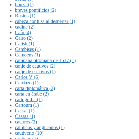
bouza (1)
breves pontificios (2)
Busiris (1)
cabeza confusa al despertar (1)
cadine (2)
Caín (4)
Cairo (2)
Calish (1)
Cambises (1)
Camoens (1)
campaña otromana de 1537 (1)
canje de cautivos (2)
canje de esclavos (1)
Carlos V (6)
Carriazo (1)
carta diplomática (2)
carta en árabe (2)
cartografia (1)
Cartoum (1)
Cassal (1)
Cassas (1)
catarros (2)
católicos y anglicanos (1)
cautiverio (10)
cautivos (7)