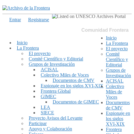
Entrar
Registrarse
Comunidad Frontera
Inicio
Inicio
La Frontera
La Frontera
El proyecto
El proyecto
Comité
Comité Científico y Editorial
Científico y
Grupos de Investigación
Editorial
ACISAL
Grupos de
Colectivo Miles de Voces
Investigación
Documentos de CMV
ACISAL
Espionaje en los siglos XVI-XIX
Colectivo
Frontera Global
Miles de
GIMEC
Voces
Documentos de GIMEC
Documentos
LEA
de CMV
SIECE
Espionaje en
Proyecto Avisos del Levante
los siglos
Participar
XVI-XIX
Apoyo y Colaboración
Frontera