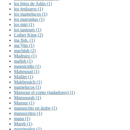
los hijos de Adán (1)
los jenízaros (1)
los mamelucos (1)
los maronitas (1)
los miri (1)
los tantours (1)
Luther King (2)
ma fish. (1)
ma’ŷūn (1)
machlah (2)
Madrazo (1)
mafish (1)
magnicidio (1)
Mahmoud (1)
Maillet (1)
Makbenách (1)
mamelucos (1)
Mansour el copto (nadadores) (1)
Mansourah (1)
Mansur (1)
manuscrito en árabe (1)
manuscritos (1)
mapa (1)
Mareb (1)
marginados (1)