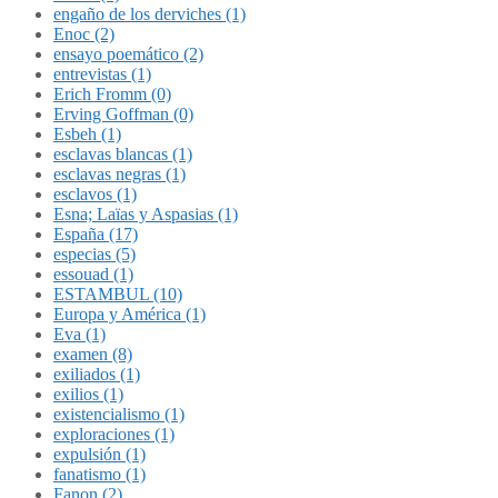
engaño de los derviches (1)
Enoc (2)
ensayo poemático (2)
entrevistas (1)
Erich Fromm (0)
Erving Goffman (0)
Esbeh (1)
esclavas blancas (1)
esclavas negras (1)
esclavos (1)
Esna; Laïas y Aspasias (1)
España (17)
especias (5)
essouad (1)
ESTAMBUL (10)
Europa y América (1)
Eva (1)
examen (8)
exiliados (1)
exilios (1)
existencialismo (1)
exploraciones (1)
expulsión (1)
fanatismo (1)
Fanon (2)