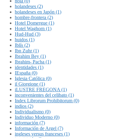
hola (0)
holandeses (2)
holandeses en Japón (1)
hombre-frontera (2)
Hotel Domergue (1)
Hotel Waghorn (1)
Hud-Hud (3)
huidos (1)
Iblís (2)
Ibn Zuhr (1)
Ibrahim Bey (1)
Ibrahim- Pacha (1)
identidades (1)
IEspaña (0)
Iglesia Católica (0)
il Giorgione (1)
iLUSTRE FREGONA (1)
inconvenientes del celibato (1)
Index Librorum Prohibitorum (0)
indios (2)
Individualismo (0)
Individuo Moderno (0)
información (7)
Información de Argel (7)
ingleses versus franceses (1)