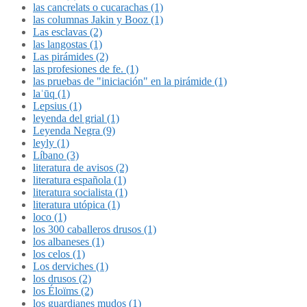
las cancrelats o cucarachas (1)
las columnas Jakin y Booz (1)
Las esclavas (2)
las langostas (1)
Las pirámides (2)
las profesiones de fe. (1)
las pruebas de "iniciación" en la pirámide (1)
laʿūq (1)
Lepsius (1)
leyenda del grial (1)
Leyenda Negra (9)
leyly (1)
Líbano (3)
literatura de avisos (2)
literatura española (1)
literatura socialista (1)
literatura utópica (1)
loco (1)
los 300 caballeros drusos (1)
los albaneses (1)
los celos (1)
Los derviches (1)
los drusos (2)
los Éloïms (2)
los guardianes mudos (1)