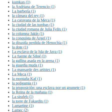
kumkan (1)
la Andriana de Terencio (1)
La barbería (1)
la cámara del rey (1)
La caravana de la Meca (1)
la ciudad de las tumbas (1)
la ciudad romana de Julia Felix (1)
la columna Jakín (1)
la conquista de Argel (1)
la dinastía perdida de Henochia (1)
la dote (1)
La esclava de la Isla de Java (1)
La fuente de Siloé (1)
la gallina asada en la arena (1)
la guardia muda (1)
La mansarde des artistes (1)
La Meca (1)
la montaña Kaf (1)
la poligamia (1)
la proposición: una esclava por un grumete (1)
la Reina de la mañana (1)
La sirafeh (1)
la torre de Fakardin (1)
Lamartine (1)
Lamec (2)