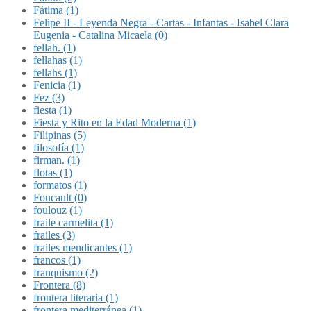
Fátima (1)
Felipe II - Leyenda Negra - Cartas - Infantas - Isabel Clara
Eugenia - Catalina Micaela (0)
fellah. (1)
fellahas (1)
fellahs (1)
Fenicia (1)
Fez (3)
fiesta (1)
Fiesta y Rito en la Edad Moderna (1)
Filipinas (5)
filosofía (1)
firman. (1)
flotas (1)
formatos (1)
Foucault (0)
foulouz (1)
fraile carmelita (1)
frailes (3)
frailes mendicantes (1)
francos (1)
franquismo (2)
Frontera (8)
frontera literaria (1)
frontera mediterránea (1)