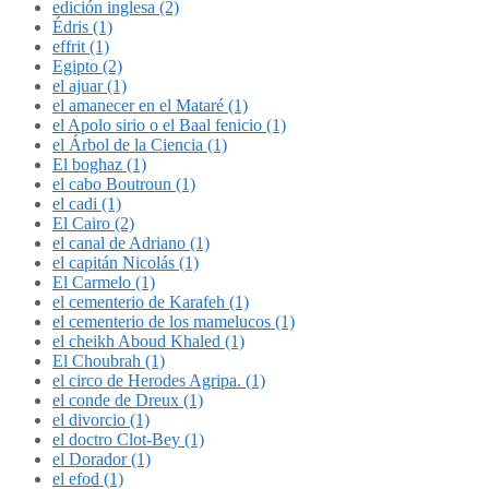
edición inglesa (2)
Édris (1)
effrit (1)
Egipto (2)
el ajuar (1)
el amanecer en el Mataré (1)
el Apolo sirio o el Baal fenicio (1)
el Árbol de la Ciencia (1)
El boghaz (1)
el cabo Boutroun (1)
el cadi (1)
El Cairo (2)
el canal de Adriano (1)
el capitán Nicolás (1)
El Carmelo (1)
el cementerio de Karafeh (1)
el cementerio de los mamelucos (1)
el cheikh Aboud Khaled (1)
El Choubrah (1)
el circo de Herodes Agripa. (1)
el conde de Dreux (1)
el divorcio (1)
el doctro Clot-Bey (1)
el Dorador (1)
el efod (1)