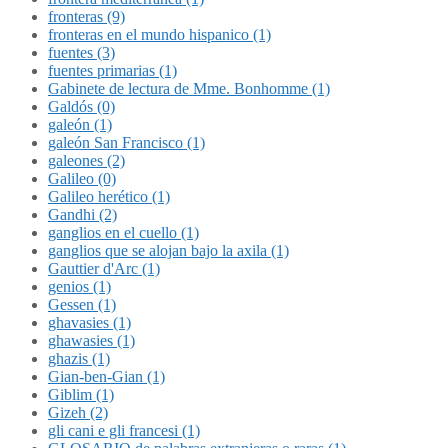
fronteras (9)
fronteras en el mundo hispanico (1)
fuentes (3)
fuentes primarias (1)
Gabinete de lectura de Mme. Bonhomme (1)
Galdós (0)
galeón (1)
galeón San Francisco (1)
galeones (2)
Galileo (0)
Galileo herético (1)
Gandhi (2)
ganglios en el cuello (1)
ganglios que se alojan bajo la axila (1)
Gauttier d'Arc (1)
genios (1)
Gessen (1)
ghavasies (1)
ghawasies (1)
ghazis (1)
Gian-ben-Gian (1)
Giblim (1)
Gizeh (2)
gli cani e gli francesi (1)