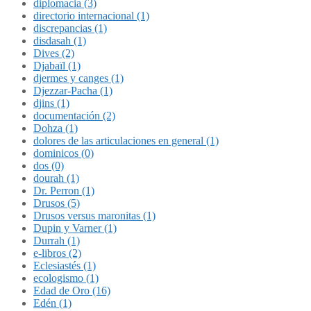
diplomacia (3)
directorio internacional (1)
discrepancias (1)
disdasah (1)
Dives (2)
Djabaïl (1)
djermes y canges (1)
Djezzar-Pacha (1)
djins (1)
documentación (2)
Dohza (1)
dolores de las articulaciones en general (1)
dominicos (0)
dos (0)
dourah (1)
Dr. Perron (1)
Drusos (5)
Drusos versus maronitas (1)
Dupin y Varner (1)
Durrah (1)
e-libros (2)
Eclesiastés (1)
ecologismo (1)
Edad de Oro (16)
Edén (1)