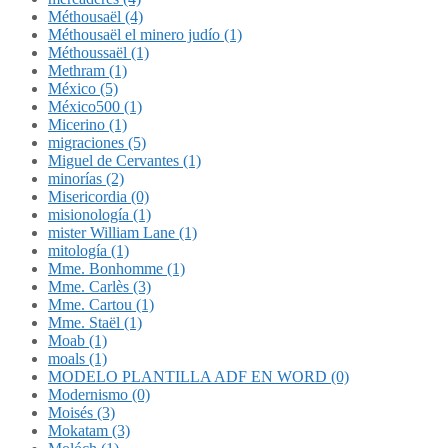
Méthousaël (4)
Méthousaël el minero judío (1)
Méthoussaël (1)
Methram (1)
México (5)
México500 (1)
Micerino (1)
migraciones (5)
Miguel de Cervantes (1)
minorías (2)
Misericordia (0)
misionología (1)
mister William Lane (1)
mitología (1)
Mme. Bonhomme (1)
Mme. Carlès (3)
Mme. Cartou (1)
Mme. Staël (1)
Moab (1)
moals (1)
MODELO PLANTILLA ADF EN WORD (0)
Modernismo (0)
Moisés (3)
Mokatam (3)