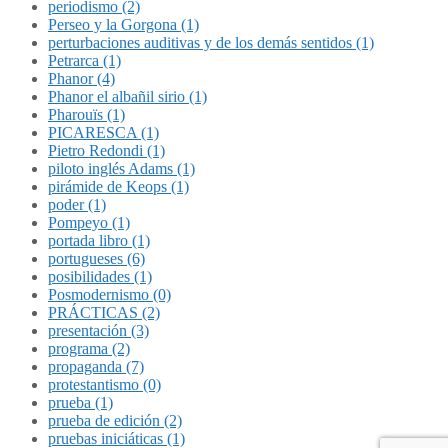
periodismo (2)
Perseo y la Gorgona (1)
perturbaciones auditivas y de los demás sentidos (1)
Petrarca (1)
Phanor (4)
Phanor el albañil sirio (1)
Pharouïs (1)
PICARESCA (1)
Pietro Redondi (1)
piloto inglés Adams (1)
pirámide de Keops (1)
poder (1)
Pompeyo (1)
portada libro (1)
portugueses (6)
posibilidades (1)
Posmodernismo (0)
PRÁCTICAS (2)
presentación (3)
programa (2)
propaganda (7)
protestantismo (0)
prueba (1)
prueba de edición (2)
pruebas iniciáticas (1)