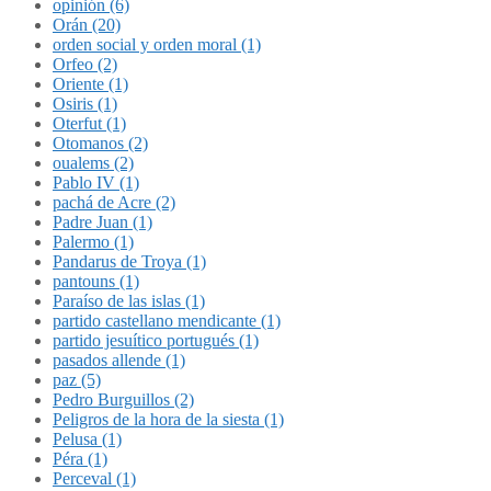
opinión (6)
Orán (20)
orden social y orden moral (1)
Orfeo (2)
Oriente (1)
Osiris (1)
Oterfut (1)
Otomanos (2)
oualems (2)
Pablo IV (1)
pachá de Acre (2)
Padre Juan (1)
Palermo (1)
Pandarus de Troya (1)
pantouns (1)
Paraíso de las islas (1)
partido castellano mendicante (1)
partido jesuítico portugués (1)
pasados allende (1)
paz (5)
Pedro Burguillos (2)
Peligros de la hora de la siesta (1)
Pelusa (1)
Péra (1)
Perceval (1)