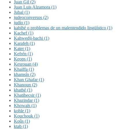
Juan Gil (2)
Juan Luis Alzamora (1)
Jubal (1)
judeoconversos (2)
judío (1)
kabibé o problemas de un malentendido lingüístico (1)
Kachef (1)
Kahwedji-bachi (1)
Karafeh (1)
Kater (1)
Kefrén (1)
Keops (1)
Kesrouan (4)
Khaiffa (1)
khamsín (2)
Khan Ghafar (1)
Khanoun (2)
khatbé (1)
Khatibecsir (1)
Khazindar (1)
Khowals (1)
kohle (1)
Kouchouk (1)
Koûs (1)
ktab (1)