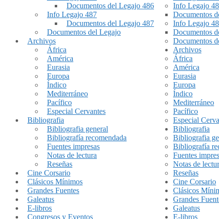
Documentos del Legajo 486
Info Legajo 4
Info Legajo 487
Documentos de
Documentos del Legajo 487
Info Legajo 4
Documentos del Legajo
Documentos de
Archivos
Documentos de
África
Archivos
América
África
Eurasia
América
Europa
Eurasia
Índico
Europa
Mediterráneo
Índico
Pacífico
Mediterráneo
Especial Cervantes
Pacífico
Bibliografia
Especial Cerva
Bibliografia general
Bibliografia
Bibliografía recomendada
Bibliografia ge
Fuentes impresas
Bibliografía 
Notas de lectura
Fuentes impre
Reseñas
Notas de lectu
Cine Corsario
Reseñas
Clásicos Mínimos
Cine Corsario
Grandes Fuentes
Clásicos Míni
Galeatus
Grandes Fuent
E-libros
Galeatus
Congresos y Eventos
E-libros