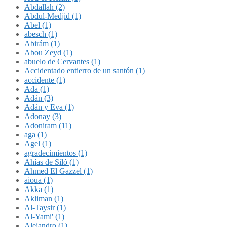
Abdallah (2)
Abdul-Medjid (1)
Abel (1)
abesch (1)
Abirám (1)
Abou Zeyd (1)
abuelo de Cervantes (1)
Accidentado entierro de un santón (1)
accidente (1)
Ada (1)
Adán (3)
Adán y Eva (1)
Adonay (3)
Adoniram (11)
aga (1)
Agel (1)
agradecimientos (1)
Ahías de Siló (1)
Ahmed El Gazzel (1)
aioua (1)
Akka (1)
Akliman (1)
Al-Taysir (1)
Al-Yami' (1)
Alejandro (1)