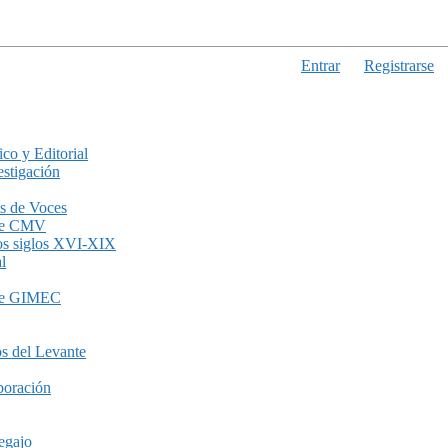
Entrar
Registrarse
ico y Editorial
stigación
s de Voces
de CMV
los siglos XVI-XIX
l
de GIMEC
s del Levante
boración
egajo