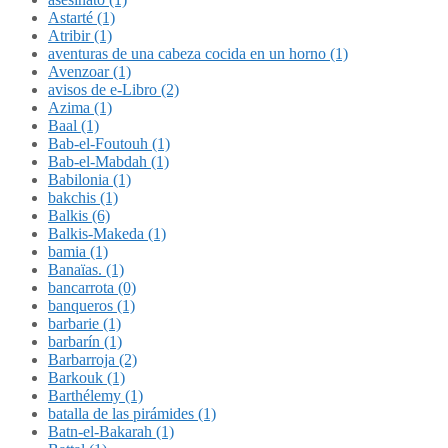
Astarté (1)
Atribir (1)
aventuras de una cabeza cocida en un horno (1)
Avenzoar (1)
avisos de e-Libro (2)
Azima (1)
Baal (1)
Bab-el-Foutouh (1)
Bab-el-Mabdah (1)
Babilonia (1)
bakchis (1)
Balkis (6)
Balkis-Makeda (1)
bamia (1)
Banaïas. (1)
bancarrota (0)
banqueros (1)
barbarie (1)
barbarín (1)
Barbarroja (2)
Barkouk (1)
Barthélemy (1)
batalla de las pirámides (1)
Batn-el-Bakarah (1)