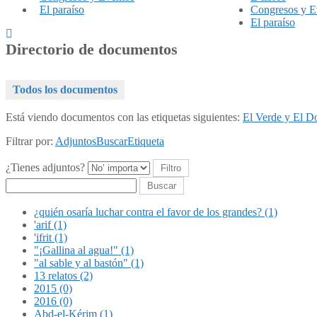
El paraíso
Congresos y E
El paraíso
Directorio de documentos
Todos los documentos
Está viendo documentos con las etiquetas siguientes:
El Verde y El D
Filtrar por:
Adjuntos
Buscar
Etiqueta
¿Tienes adjuntos?
Buscar
¿quién osaría luchar contra el favor de los grandes? (1)
'arif (1)
'ifrit (1)
"¡Gallina al agua!" (1)
"al sable y al bastón" (1)
13 relatos (2)
2015 (0)
2016 (0)
Abd-el-Kérim (1)