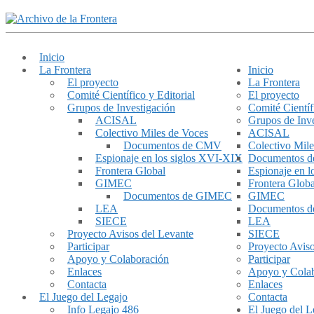
Inicio
La Frontera
Inicio
El proyecto
La Frontera
Comité Científico y Editorial
El proyecto
Grupos de Investigación
Comité Científ
ACISAL
Grupos de Inve
Colectivo Miles de Voces
ACISAL
Documentos de CMV
Colectivo Mile
Espionaje en los siglos XVI-XIX
Documentos 
Frontera Global
Espionaje en 
GIMEC
Frontera Globa
Documentos de GIMEC
GIMEC
LEA
Documentos 
SIECE
LEA
Proyecto Avisos del Levante
SIECE
Participar
Proyecto Aviso
Apoyo y Colaboración
Participar
Enlaces
Apoyo y Cola
Contacta
Enlaces
El Juego del Legajo
Contacta
Info Legajo 486
El Juego del L