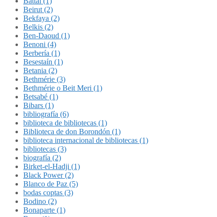
Battal (1)
Beirut (2)
Bekfaya (2)
Belkis (2)
Ben-Daoud (1)
Benoni (4)
Berbería (1)
Besestaín (1)
Betania (2)
Bethmérie (3)
Bethmérie o Beit Meri (1)
Betsabé (1)
Bibars (1)
bibliografía (6)
biblioteca de bibliotecas (1)
Biblioteca de don Borondón (1)
biblioteca internacional de bibliotecas (1)
bibliotecas (3)
biografía (2)
Birket-el-Hadji (1)
Black Power (2)
Blanco de Paz (5)
bodas coptas (3)
Bodino (2)
Bonaparte (1)