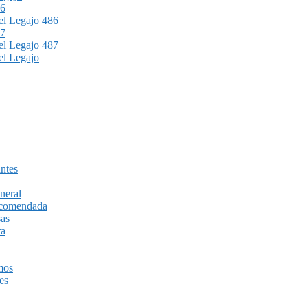
86
l Legajo 486
87
l Legajo 487
l Legajo
ntes
neral
recomendada
sas
ra
mos
es