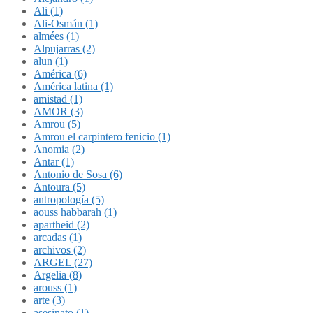
Ali (1)
Ali-Osmán (1)
almées (1)
Alpujarras (2)
alun (1)
América (6)
América latina (1)
amistad (1)
AMOR (3)
Amrou (5)
Amrou el carpintero fenicio (1)
Anomia (2)
Antar (1)
Antonio de Sosa (6)
Antoura (5)
antropología (5)
aouss habbarah (1)
apartheid (2)
arcadas (1)
archivos (2)
ARGEL (27)
Argelia (8)
arouss (1)
arte (3)
asesinato (1)