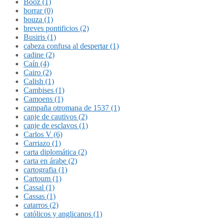
Booz (1)
borrar (0)
bouza (1)
breves pontificios (2)
Busiris (1)
cabeza confusa al despertar (1)
cadine (2)
Caín (4)
Cairo (2)
Calish (1)
Cambises (1)
Camoens (1)
campaña otromana de 1537 (1)
canje de cautivos (2)
canje de esclavos (1)
Carlos V (6)
Carriazo (1)
carta diplomática (2)
carta en árabe (2)
cartografia (1)
Cartoum (1)
Cassal (1)
Cassas (1)
catarros (2)
católicos y anglicanos (1)