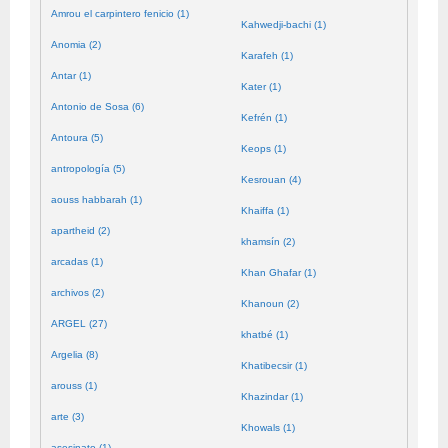
Amrou el carpintero fenicio (1)
Kahwedji-bachi (1)
Anomia (2)
Karafeh (1)
Antar (1)
Kater (1)
Antonio de Sosa (6)
Kefrén (1)
Antoura (5)
Keops (1)
antropología (5)
Kesrouan (4)
aouss habbarah (1)
Khaiffa (1)
apartheid (2)
khamsín (2)
arcadas (1)
Khan Ghafar (1)
archivos (2)
Khanoun (2)
ARGEL (27)
khatbé (1)
Argelia (8)
Khatibecsir (1)
arouss (1)
Khazindar (1)
arte (3)
Khowals (1)
asesinato (1)