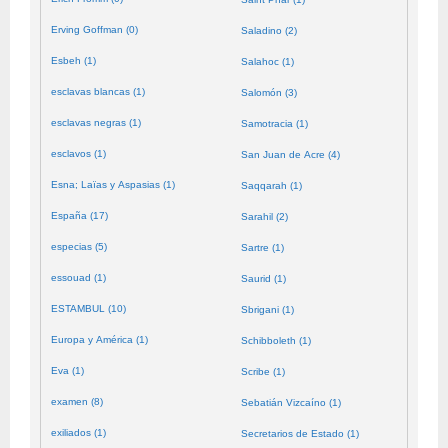
Erving Goffman (0)
Saladino (2)
Esbeh (1)
Salahoc (1)
esclavas blancas (1)
Salomón (3)
esclavas negras (1)
Samotracia (1)
esclavos (1)
San Juan de Acre (4)
Esna; Laïas y Aspasias (1)
Saqqarah (1)
España (17)
Sarahil (2)
especias (5)
Sartre (1)
essouad (1)
Saurid (1)
ESTAMBUL (10)
Sbrigani (1)
Europa y América (1)
Schibboleth (1)
Eva (1)
Scribe (1)
examen (8)
Sebatián Vizcaíno (1)
exiliados (1)
Secretarios de Estado (1)