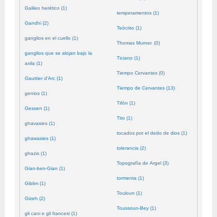
Galileo herético (1)
temperamentos (1)
Gandhi (2)
Teócrito (1)
ganglios en el cuello (1)
Thomas Murner. (0)
ganglios que se alojan bajo la
Ticiano (1)
axila (1)
Tiempo Cervantes (0)
Gauttier d'Arc (1)
Tiempo de Cervantes (13)
genios (1)
Tifón (1)
Gessen (1)
Tiro (1)
ghavasies (1)
tocados por el dedo de dios (1)
ghawasies (1)
tolerancia (2)
ghazis (1)
Topografía de Argel (3)
Gian-ben-Gian (1)
tormenta (1)
Giblim (1)
Touloun (1)
Gizeh (2)
Toussoun-Bey (1)
gli cani e gli francesi (1)