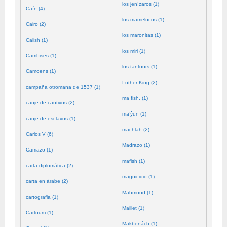
los jenízaros (1)
Caín (4)
los mamelucos (1)
Cairo (2)
los maronitas (1)
Calish (1)
los miri (1)
Cambises (1)
los tantours (1)
Camoens (1)
Luther King (2)
campaña otromana de 1537 (1)
ma fish. (1)
canje de cautivos (2)
ma’ŷūn (1)
canje de esclavos (1)
machlah (2)
Carlos V (6)
Madrazo (1)
Carriazo (1)
mafish (1)
carta diplomática (2)
magnicidio (1)
carta en árabe (2)
Mahmoud (1)
cartografia (1)
Maillet (1)
Cartoum (1)
Makbenách (1)