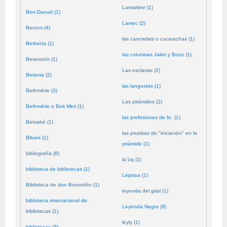
Lamartine (1)
Ben-Daoud (1)
Lamec (2)
Benoni (4)
las cancrelats o cucarachas (1)
Berbería (1)
las columnas Jakin y Booz (1)
Besestaín (1)
Las esclavas (2)
Betania (2)
las langostas (1)
Bethmérie (3)
Las pirámides (2)
Bethmérie o Beit Meri (1)
las profesiones de fe. (1)
Betsabé (1)
las pruebas de "iniciación" en la
Bibars (1)
pirámide (1)
bibliografía (6)
laʿūq (1)
biblioteca de bibliotecas (1)
Lepsius (1)
Biblioteca de don Borondón (1)
leyenda del grial (1)
biblioteca internacional de
Leyenda Negra (9)
bibliotecas (1)
leyly (1)
bibliotecas (3)