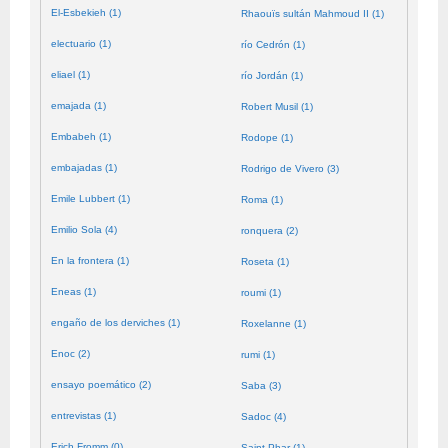
El-Esbekieh (1)
Rhaouïs sultán Mahmoud II (1)
electuario (1)
río Cedrón (1)
eliael (1)
río Jordán (1)
emajada (1)
Robert Musil (1)
Embabeh (1)
Rodope (1)
embajadas (1)
Rodrigo de Vivero (3)
Emile Lubbert (1)
Roma (1)
Emilio Sola (4)
ronquera (2)
En la frontera (1)
Roseta (1)
Eneas (1)
roumi (1)
engaño de los derviches (1)
Roxelanne (1)
Enoc (2)
rumi (1)
ensayo poemático (2)
Saba (3)
entrevistas (1)
Sadoc (4)
Erich Fromm (0)
Saint Phar (1)