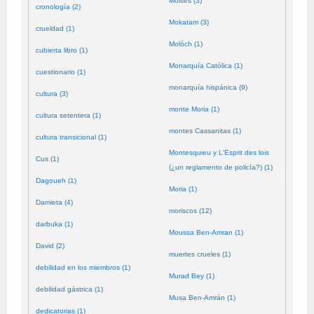
Moisés (3)
cronología (2)
Mokatam (3)
crueldad (1)
Molóch (1)
cubierta libro (1)
Monarquía Católica (1)
cuestionario (1)
monarquía hispánica (9)
cultura (3)
monte Moria (1)
cultura setentera (1)
montes Cassanitas (1)
cultura transicional (1)
Montesquieu y L'Esprit des lois
Cus (1)
(¿un reglamento de policía?) (1)
Dagoueh (1)
Moria (1)
Damieta (4)
moriscos (12)
darbuka (1)
Moussa Ben-Amran (1)
David (2)
muertes crueles (1)
debilidad en los miembros (1)
Murad Bey (1)
debilidad gástrica (1)
Musa Ben-Amrán (1)
dedicatorias (1)