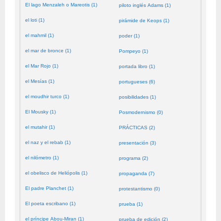
El lago Menzaleh o Mareotis (1)
piloto inglés Adams (1)
el loti (1)
pirámide de Keops (1)
el mahmil (1)
poder (1)
el mar de bronce (1)
Pompeyo (1)
el Mar Rojo (1)
portada libro (1)
el Mesías (1)
portugueses (6)
el moudhir turco (1)
posibilidades (1)
El Mousky (1)
Posmodernismo (0)
el mutahir (1)
PRÁCTICAS (2)
el naz y el rebab (1)
presentación (3)
el nilómetro (1)
programa (2)
el obelisco de Heliópolis (1)
propaganda (7)
El padre Planchet (1)
protestantismo (0)
El poeta escribano (1)
prueba (1)
el príncipe Abou-Miran (1)
prueba de edición (2)