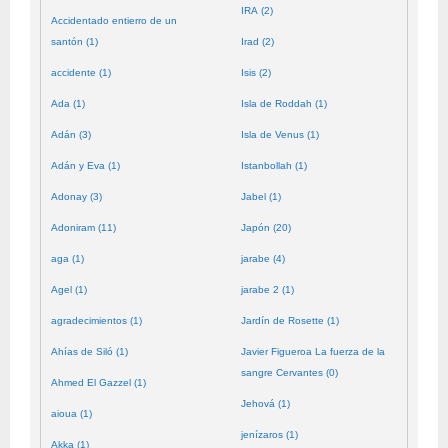
IRA (2)
Accidentado entierro de un
santón (1)
Irad (2)
accidente (1)
Isis (2)
Ada (1)
Isla de Roddah (1)
Adán (3)
Isla de Venus (1)
Adán y Eva (1)
Istanbollah (1)
Adonay (3)
Jabel (1)
Adoniram (11)
Japón (20)
aga (1)
jarabe (4)
Agel (1)
jarabe 2 (1)
agradecimientos (1)
Jardín de Rosette (1)
Ahías de Siló (1)
Javier Figueroa La fuerza de la
sangre Cervantes (0)
Ahmed El Gazzel (1)
Jehová (1)
aioua (1)
jenízaros (1)
Akka (1)