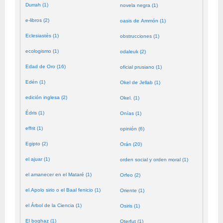
Durrah (1)
novela negra (1)
e-libros (2)
oasis de Ammón (1)
Eclesiastés (1)
obstrucciones (1)
ecologismo (1)
odaleuk (2)
Edad de Oro (16)
oficial prusiano (1)
Edén (1)
Okel de Jellab (1)
edición inglesa (2)
Okel. (1)
Édris (1)
Onías (1)
effrit (1)
opinión (6)
Egipto (2)
Orán (20)
el ajuar (1)
orden social y orden moral (1)
el amanecer en el Mataré (1)
Orfeo (2)
el Apolo sirio o el Baal fenicio (1)
Oriente (1)
el Árbol de la Ciencia (1)
Osiris (1)
El boghaz (1)
Oterfut (1)