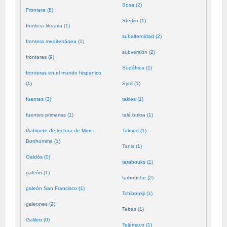
Sosa (2)
Frontera (8)
Sterkin (1)
frontera literaria (1)
subalternidad (2)
frontera mediterránea (1)
subversión (2)
fronteras (9)
Sudáfrica (1)
fronteras en el mundo hispanico
(1)
Syra (1)
fuentes (3)
takies (1)
fuentes primarias (1)
talé bukra (1)
Gabinete de lectura de Mme.
Talmud (1)
Bonhomme (1)
Tanis (1)
Galdós (0)
tarabouks (1)
galeón (1)
tarbouche (2)
galeón San Francisco (1)
Tchiboukji (1)
galeones (2)
Tebas (1)
Galileo (0)
Telémaco (1)