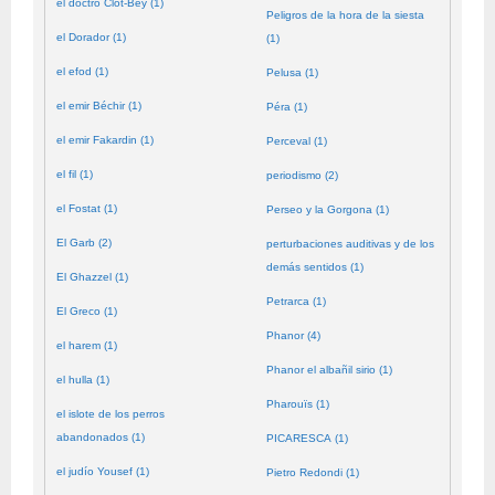
el doctro Clot-Bey (1)
Peligros de la hora de la siesta
el Dorador (1)
(1)
el efod (1)
Pelusa (1)
el emir Béchir (1)
Péra (1)
el emir Fakardin (1)
Perceval (1)
el fil (1)
periodismo (2)
el Fostat (1)
Perseo y la Gorgona (1)
El Garb (2)
perturbaciones auditivas y de los
demás sentidos (1)
El Ghazzel (1)
Petrarca (1)
El Greco (1)
Phanor (4)
el harem (1)
Phanor el albañil sirio (1)
el hulla (1)
Pharouïs (1)
el islote de los perros
abandonados (1)
PICARESCA (1)
el judío Yousef (1)
Pietro Redondi (1)