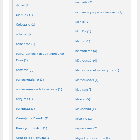
memoria (2)
climas (1)
memorias y representaciones (1)
Clot-Bey (1)
Menfis (2)
Colectario (1)
Menilék (1)
colonias (2)
Menou (1)
colonnate (1)
mercaderes (4)
comandantes y gobernadores de
Orán (1)
Méthousaël (4)
comercio (9)
Méthousaël el minero judío (1)
confesionalismo (1)
Méthoussaël (1)
confesiones de la bombarda (1)
Methram (1)
conjuros (1)
México (5)
conquista (2)
México500 (1)
Consejo de Estado (1)
Micerino (1)
Consejo de Indias (1)
migraciones (5)
Consejo de Portugal (1)
Miguel de Cervantes (1)