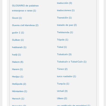
traducción (3)
GLOSARIO de palabras
traducciones (1)
extranjeras o raras (1)
Transición (1)
Gozzi (1)
tratado de paz (2)
Guerra civil irlandesa (2)
Trebisonda (1)
guión 1 (1)
Trípolo (1)
Gulliver (1)
Tubal (1)
habbarah (1)
Tubalcaín (3)
hadji (1)
Tubalcaín o Tubal-Caín (1)
Hakem (6)
Túnez (2)
Harem (1)
turco nadador (1)
Hedjaz (1)
Turquía (1)
Heliópolis (2)
Uchalí (3)
Hémiarites (1)
Ulises (2)
Henoch (1)
un certificado de moralidad (1)
Henochia (2)