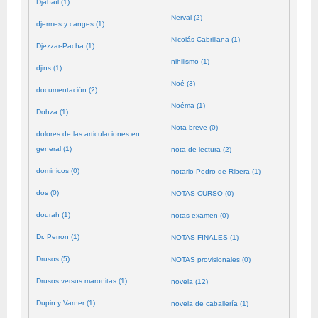
Djabaïl (1)
Nerval (2)
djermes y canges (1)
Nicolás Cabrillana (1)
Djezzar-Pacha (1)
nihilismo (1)
djins (1)
Noé (3)
documentación (2)
Noéma (1)
Dohza (1)
Nota breve (0)
dolores de las articulaciones en
general (1)
nota de lectura (2)
dominicos (0)
notario Pedro de Ribera (1)
dos (0)
NOTAS CURSO (0)
dourah (1)
notas examen (0)
Dr. Perron (1)
NOTAS FINALES (1)
Drusos (5)
NOTAS provisionales (0)
Drusos versus maronitas (1)
novela (12)
Dupin y Varner (1)
novela de caballería (1)