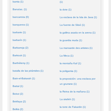
bamia (1)
(1)
Banaïas. (1)
la dote (1)
bancarrota (0)
La esclava de la Isla de Java (1)
banqueros (1)
La fuente de Siloé (1)
barbarie (1)
la gallina asada en la arena (1)
barbarín (1)
la guardia muda (1)
Barbarroja (2)
La mansarde des artistes (1)
Barkouk (1)
La Meca (1)
Barthélemy (1)
la montaña Kaf (1)
batalla de las pirámides (1)
la poligamia (1)
Batn-el-Bakarah (1)
la proposición: una esclava por
un grumete (1)
Battal (1)
la Reina de la mañana (1)
Beirut (2)
La sirafeh (1)
Bekfaya (2)
la torre de Fakardin (1)
Belkis (2)