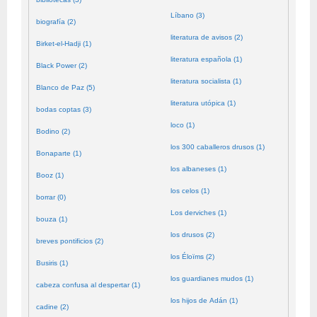
Líbano (3)
biografía (2)
literatura de avisos (2)
Birket-el-Hadji (1)
literatura española (1)
Black Power (2)
literatura socialista (1)
Blanco de Paz (5)
literatura utópica (1)
bodas coptas (3)
loco (1)
Bodino (2)
los 300 caballeros drusos (1)
Bonaparte (1)
los albaneses (1)
Booz (1)
los celos (1)
borrar (0)
Los derviches (1)
bouza (1)
los drusos (2)
breves pontificios (2)
los Éloïms (2)
Busiris (1)
los guardianes mudos (1)
cabeza confusa al despertar (1)
los hijos de Adán (1)
cadine (2)