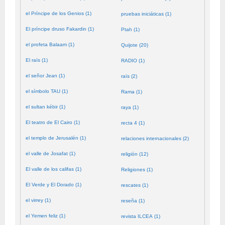
el Príncipe de los Genios (1)
pruebas iniciáticas (1)
El príncipe druso Fakardin (1)
Ptah (1)
el profeta Balaam (1)
Quijote (20)
El raïs (1)
RADIO (1)
el señor Jean (1)
raïs (2)
el símbolo TAU (1)
Rama (1)
el sultan kébir (1)
raya (1)
El teatro de El Cairo (1)
recta 4 (1)
el templo de Jerusalén (1)
relaciones internacionales (2)
el valle de Josafat (1)
religión (12)
El valle de los califas (1)
Religiones (1)
El Verde y El Dorado (1)
rescates (1)
el virrey (1)
reseña (1)
el Yemen feliz (1)
revista ILCEA (1)