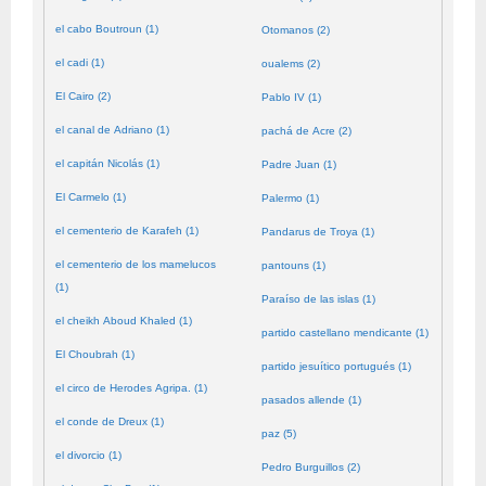
el cabo Boutroun (1)
Otomanos (2)
el cadi (1)
oualems (2)
El Cairo (2)
Pablo IV (1)
el canal de Adriano (1)
pachá de Acre (2)
el capitán Nicolás (1)
Padre Juan (1)
El Carmelo (1)
Palermo (1)
el cementerio de Karafeh (1)
Pandarus de Troya (1)
el cementerio de los mamelucos
pantouns (1)
(1)
Paraíso de las islas (1)
el cheikh Aboud Khaled (1)
partido castellano mendicante (1)
El Choubrah (1)
partido jesuítico portugués (1)
el circo de Herodes Agripa. (1)
pasados allende (1)
el conde de Dreux (1)
paz (5)
el divorcio (1)
Pedro Burguillos (2)