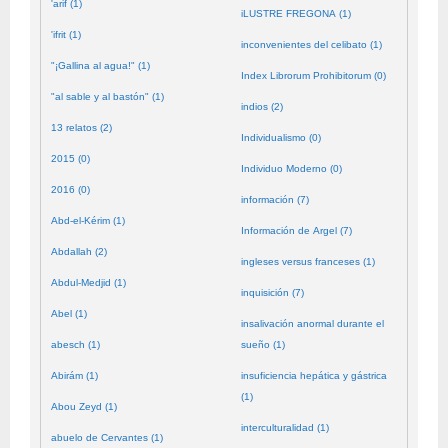
'arif (1)
iLUSTRE FREGONA (1)
'ifrit (1)
inconvenientes del celibato (1)
"¡Gallina al agua!" (1)
Index Librorum Prohibitorum (0)
"al sable y al bastón" (1)
indios (2)
13 relatos (2)
Individualismo (0)
2015 (0)
Individuo Moderno (0)
2016 (0)
información (7)
Abd-el-Kérim (1)
Información de Argel (7)
Abdallah (2)
ingleses versus franceses (1)
Abdul-Medjid (1)
inquisición (7)
Abel (1)
insalivación anormal durante el
abesch (1)
sueño (1)
Abirám (1)
insuficiencia hepática y gástrica
(1)
Abou Zeyd (1)
interculturalidad (1)
abuelo de Cervantes (1)