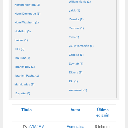
William Morris (1)
hombre-frontera (2)
yalek (1)
Hotel Domergue (1)
Yamaks (1)
Hotel Waghorn (1)
Yavours (1)
Hud-Hud (3)
Yins (1)
huidos (1)
ysu inflamación (1)
Iblís (2)
Zabetta (1)
Ibn Zuhr (1)
Zeynab (4)
Ibrahim Bey (1)
Zikkers (1)
Ibrahim- Pacha (1)
Zikr (1)
identidades (1)
zommarah (1)
IEspaña (0)
Tienes
Título
Autor
Última
adjunto
edición
«VIAJE A
Esmeralda
6 febrero,