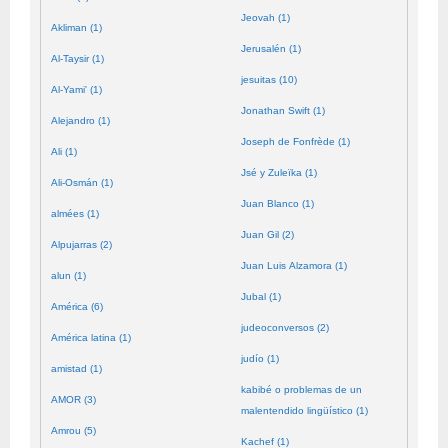
Jeovah (1)
Akliman (1)
Jerusalén (1)
Al-Taysir (1)
jesuitas (10)
Al-Yami' (1)
Jonathan Swift (1)
Alejandro (1)
Joseph de Fonfrède (1)
Ali (1)
Jsé y Zuleïka (1)
Ali-Osmán (1)
Juan Blanco (1)
almées (1)
Juan Gil (2)
Alpujarras (2)
Juan Luis Alzamora (1)
alun (1)
Jubal (1)
América (6)
judeoconversos (2)
América latina (1)
judío (1)
amistad (1)
kabibé o problemas de un
AMOR (3)
malentendido lingüístico (1)
Amrou (5)
Kachef (1)