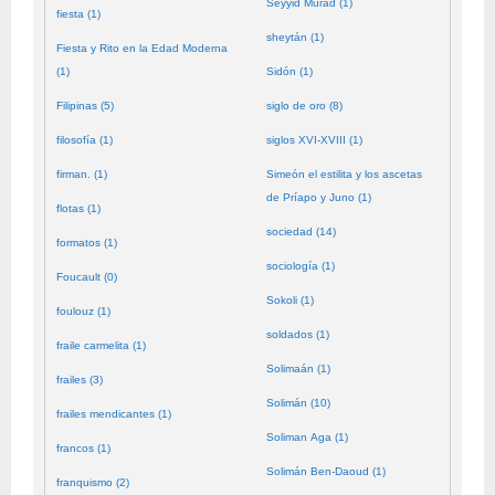
Seyyid Murad (1)
fiesta (1)
sheytán (1)
Fiesta y Rito en la Edad Moderna
(1)
Sidón (1)
Filipinas (5)
siglo de oro (8)
filosofía (1)
siglos XVI-XVIII (1)
firman. (1)
Simeón el estilita y los ascetas
de Príapo y Juno (1)
flotas (1)
sociedad (14)
formatos (1)
sociología (1)
Foucault (0)
Sokoli (1)
foulouz (1)
soldados (1)
fraile carmelita (1)
Solimaán (1)
frailes (3)
Solimán (10)
frailes mendicantes (1)
Soliman Aga (1)
francos (1)
Solimán Ben-Daoud (1)
franquismo (2)