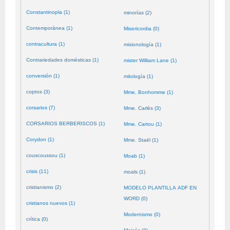
Constantinopla (1)
minorías (2)
Contemporánea (1)
Misericordia (0)
contracultura (1)
misionología (1)
Contrariedades domésticas (1)
mister William Lane (1)
conversión (1)
mitología (1)
coptos (3)
Mme. Bonhomme (1)
corsarios (7)
Mme. Carlès (3)
CORSARIOS BERBERISCOS (1)
Mme. Cartou (1)
Corydon (1)
Mme. Staël (1)
couscoussou (1)
Moab (1)
crisis (11)
moals (1)
cristianismo (2)
MODELO PLANTILLA ADF EN
WORD (0)
cristianos nuevos (1)
Modernismo (0)
crítica (0)