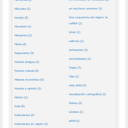
un equívoco amoroso (1)
Hércules (1)
Una coquetería del viajero: la
herejía (3)
caffiéh (1)
Herodoto (1)
Uríah (1)
Himyaríes (1)
valentía (1)
Hiram (3)
vehmaniah (1)
hispanismo (3)
ventosidades (1)
historia antigua (1)
Viajes (7)
historia cultural (3)
Vilar (1)
Historia económica (0)
vista débil (1)
historia y opinión (1)
visualización cartográfica (1)
Hoben (1)
Volney (2)
hola (0)
vómitos (1)
holandeses (2)
wékil (1)
holandeses en Japón (1)