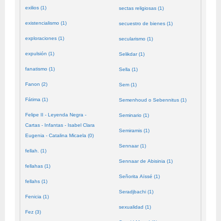
exilios (1)
sectas religiosas (1)
existencialismo (1)
secuestro de bienes (1)
exploraciones (1)
secularismo (1)
expulsión (1)
Selikdar (1)
fanatismo (1)
Sella (1)
Fanon (2)
Sem (1)
Fátima (1)
Semenhoud o Sebennitus (1)
Felipe II - Leyenda Negra -
Seminario (1)
Cartas - Infantas - Isabel Clara
Semiramis (1)
Eugenia - Catalina Micaela (0)
Sennaar (1)
fellah. (1)
Sennaar de Abisinia (1)
fellahas (1)
Señorita Aïssé (1)
fellahs (1)
Seradjbachi (1)
Fenicia (1)
sexualidad (1)
Fez (3)