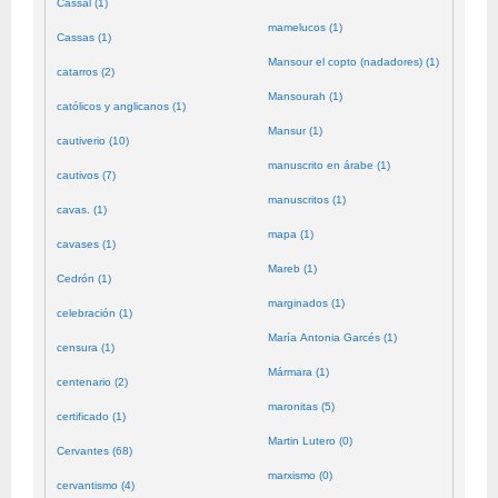
Cassal (1)
mamelucos (1)
Cassas (1)
Mansour el copto (nadadores) (1)
catarros (2)
Mansourah (1)
católicos y anglicanos (1)
Mansur (1)
cautiverio (10)
manuscrito en árabe (1)
cautivos (7)
manuscritos (1)
cavas. (1)
mapa (1)
cavases (1)
Mareb (1)
Cedrón (1)
marginados (1)
celebración (1)
María Antonia Garcés (1)
censura (1)
Mármara (1)
centenario (2)
maronitas (5)
certificado (1)
Martin Lutero (0)
Cervantes (68)
marxismo (0)
cervantismo (4)