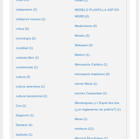
moals (1)
cristianismo (2)
MODELO PLANTILLA ADF EN
WORD (0)
cristianos nuevos (1)
Modernismo (0)
crítica (0)
Moisés (3)
cronología (2)
Mokatam (3)
crueldad (1)
Molóch (1)
cubierta libro (1)
Monarquía Católica (1)
cuestionario (1)
monarquía hispánica (9)
cultura (3)
monte Moria (1)
cultura setentera (1)
montes Cassanitas (1)
cultura transicional (1)
Montesquieu y L'Esprit des lois
Cus (1)
(¿un reglamento de policía?) (1)
Dagoueh (1)
Moria (1)
Damieta (4)
moriscos (12)
darbuka (1)
Moussa Ben-Amran (1)