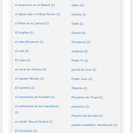
el amanecer en el Mataré (1)
Orfeo (2)
el Apolo sirio o el Baal fenicio (1)
Oriente (1)
el Árbol de la Ciencia (1)
Osiris (1)
El boghaz (1)
Oterfut (1)
el cabo Boutroun (1)
Otomanos (2)
el cadi (1)
oualems (2)
El Cairo (2)
Pablo IV (1)
el canal de Adriano (1)
pachá de Acre (2)
el capitán Nicolás (1)
Padre Juan (1)
El Carmelo (1)
Palermo (1)
el cementerio de Karafeh (1)
Pandarus de Troya (1)
el cementerio de los mamelucos
pantouns (1)
(1)
Paraíso de las islas (1)
el cheikh Aboud Khaled (1)
partido castellano mendicante (1)
El Choubrah (1)