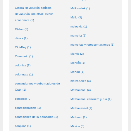
Cipolla Revolución agrícola
Melkisedek (1)
Revolución industrial Historia
Mello (3)
económica (1)
meloukia (1)
Cléber (2)
memoria (2)
climas (1)
memorias y representaciones (1)
Clot-Bey (1)
Menfis (2)
Colectario (1)
Menilék (1)
colonias (2)
Menou (1)
colonnate (1)
mercaderes (4)
comandantes y gobernadores de
Orán (1)
Méthousaël (4)
comercio (9)
Méthousaël el minero judío (1)
confesionalismo (1)
Méthoussaël (1)
confesiones de la bombarda (1)
Methram (1)
conjuros (1)
México (5)