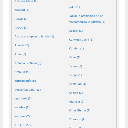
América latina (1)
judío (1)
amistad (1)
kabibé o problemas de un
AMOR (3)
malentendido lingüístico (1)
Amrou (5)
Kachef (1)
Amrou el carpintero fenicio (1)
Kahwedji-bachi (1)
Anomia (2)
Karafeh (1)
Antar (1)
Kater (1)
Antonio de Sosa (6)
Kefrén (1)
Antoura (5)
Keops (1)
antropología (5)
Kesrouan (4)
aouss habbarah (1)
Khaiffa (1)
apartheid (2)
khamsín (2)
arcadas (1)
Khan Ghafar (1)
archivos (2)
Khanoun (2)
ARGEL (27)