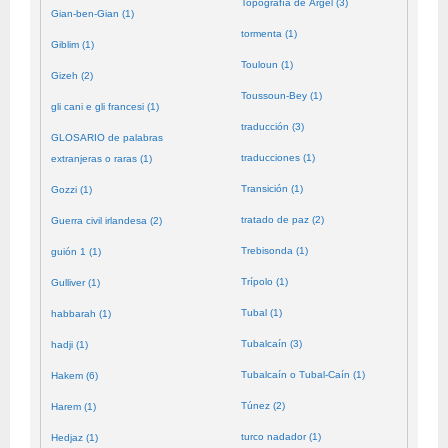
Topografía de Argel (3)
Gian-ben-Gian (1)
tormenta (1)
Giblim (1)
Touloun (1)
Gizeh (2)
Toussoun-Bey (1)
gli cani e gli francesi (1)
traducción (3)
GLOSARIO de palabras
traducciones (1)
extranjeras o raras (1)
Transición (1)
Gozzi (1)
tratado de paz (2)
Guerra civil irlandesa (2)
Trebisonda (1)
guión 1 (1)
Trípolo (1)
Gulliver (1)
Tubal (1)
habbarah (1)
Tubalcaín (3)
hadji (1)
Tubalcaín o Tubal-Caín (1)
Hakem (6)
Túnez (2)
Harem (1)
turco nadador (1)
Hedjaz (1)