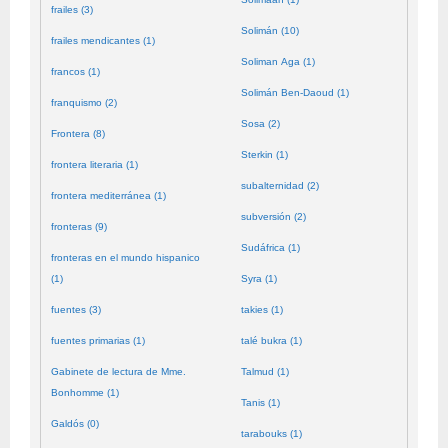
frailes (3)
Solimán (10)
frailes mendicantes (1)
Soliman Aga (1)
francos (1)
Solimán Ben-Daoud (1)
franquismo (2)
Sosa (2)
Frontera (8)
Sterkin (1)
frontera literaria (1)
subalternidad (2)
frontera mediterránea (1)
subversión (2)
fronteras (9)
Sudáfrica (1)
fronteras en el mundo hispanico
(1)
Syra (1)
fuentes (3)
takies (1)
fuentes primarias (1)
talé bukra (1)
Gabinete de lectura de Mme.
Talmud (1)
Bonhomme (1)
Tanis (1)
Galdós (0)
tarabouks (1)