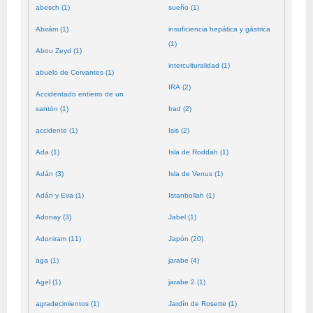
abesch (1)
sueño (1)
Abirám (1)
insuficiencia hepática y gástrica
(1)
Abou Zeyd (1)
interculturalidad (1)
abuelo de Cervantes (1)
IRA (2)
Accidentado entierro de un
santón (1)
Irad (2)
accidente (1)
Isis (2)
Ada (1)
Isla de Roddah (1)
Adán (3)
Isla de Venus (1)
Adán y Eva (1)
Istanbollah (1)
Adonay (3)
Jabel (1)
Adoniram (11)
Japón (20)
aga (1)
jarabe (4)
Agel (1)
jarabe 2 (1)
agradecimientos (1)
Jardín de Rosette (1)