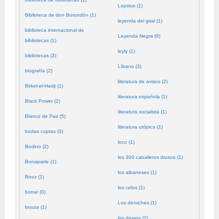
Lepsius (1)
Biblioteca de don Borondón (1)
leyenda del grial (1)
biblioteca internacional de
Leyenda Negra (9)
bibliotecas (1)
leyly (1)
bibliotecas (3)
Líbano (3)
biografía (2)
literatura de avisos (2)
Birket-el-Hadji (1)
literatura española (1)
Black Power (2)
literatura socialista (1)
Blanco de Paz (5)
literatura utópica (1)
bodas coptas (3)
loco (1)
Bodino (2)
los 300 caballeros drusos (1)
Bonaparte (1)
los albaneses (1)
Booz (1)
los celos (1)
borrar (0)
Los derviches (1)
bouza (1)
los drusos (2)