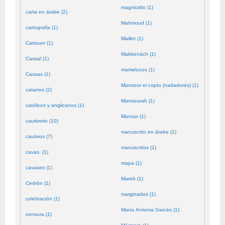
magnicidio (1)
carta en árabe (2)
Mahmoud (1)
cartografia (1)
Maillet (1)
Cartoum (1)
Makbenách (1)
Cassal (1)
mamelucos (1)
Cassas (1)
Mansour el copto (nadadores) (1)
catarros (2)
Mansourah (1)
católicos y anglicanos (1)
Mansur (1)
cautiverio (10)
manuscrito en árabe (1)
cautivos (7)
manuscritos (1)
cavas. (1)
mapa (1)
cavases (1)
Mareb (1)
Cedrón (1)
marginados (1)
celebración (1)
María Antonia Garcés (1)
censura (1)