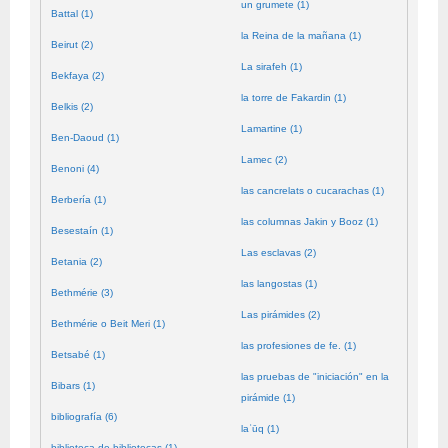
un grumete (1)
Battal (1)
la Reina de la mañana (1)
Beirut (2)
La sirafeh (1)
Bekfaya (2)
la torre de Fakardin (1)
Belkis (2)
Lamartine (1)
Ben-Daoud (1)
Lamec (2)
Benoni (4)
las cancrelats o cucarachas (1)
Berbería (1)
las columnas Jakin y Booz (1)
Besestaín (1)
Las esclavas (2)
Betania (2)
las langostas (1)
Bethmérie (3)
Las pirámides (2)
Bethmérie o Beit Meri (1)
las profesiones de fe. (1)
Betsabé (1)
las pruebas de "iniciación" en la
Bibars (1)
pirámide (1)
bibliografía (6)
laʿūq (1)
biblioteca de bibliotecas (1)