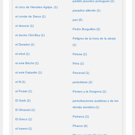
partido jesuítico portugués (1)
el circo de Herodes Agripa. (1)
pasados allende (1)
el conde de Dreux (1)
paz (5)
el divorcio (1)
Pedro Burguillos (2)
el doctro Clot-Bey (1)
Peligros de la hora de la siesta
el Dorador (1)
(1)
el efod (1)
Pelusa (1)
el emir Béchir (1)
Péra (1)
el emir Fakardin (1)
Perceval (1)
el fil (1)
periodismo (2)
el Fostat (1)
Perseo y la Gorgona (1)
El Garb (2)
perturbaciones auditivas y de los
demás sentidos (1)
El Ghazzel (1)
Petrarca (1)
El Greco (1)
Phanor (4)
el harem (1)