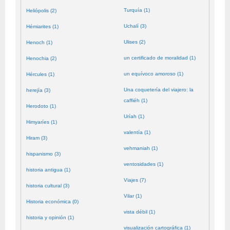
Turquía (1)
Heliópolis (2)
Uchalí (3)
Hémiarites (1)
Ulises (2)
Henoch (1)
un certificado de moralidad (1)
Henochia (2)
un equívoco amoroso (1)
Hércules (1)
Una coquetería del viajero: la
herejía (3)
caffiéh (1)
Herodoto (1)
Uríah (1)
Himyaríes (1)
valentía (1)
Hiram (3)
vehmaniah (1)
hispanismo (3)
ventosidades (1)
historia antigua (1)
Viajes (7)
historia cultural (3)
Vilar (1)
Historia económica (0)
vista débil (1)
historia y opinión (1)
visualización cartográfica (1)