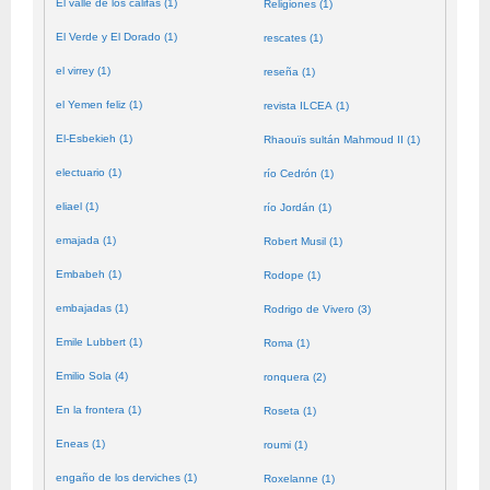
El valle de los califas (1)
Religiones (1)
El Verde y El Dorado (1)
rescates (1)
el virrey (1)
reseña (1)
el Yemen feliz (1)
revista ILCEA (1)
El-Esbekieh (1)
Rhaouïs sultán Mahmoud II (1)
electuario (1)
río Cedrón (1)
eliael (1)
río Jordán (1)
emajada (1)
Robert Musil (1)
Embabeh (1)
Rodope (1)
embajadas (1)
Rodrigo de Vivero (3)
Emile Lubbert (1)
Roma (1)
Emilio Sola (4)
ronquera (2)
En la frontera (1)
Roseta (1)
Eneas (1)
roumi (1)
engaño de los derviches (1)
Roxelanne (1)