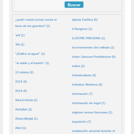
Buscar
¿quién osaría luchar contra el
Iglesia Católica (0)
favor de los grandes? (1)
il Giorgione (1)
'arif (1)
iLUSTRE FREGONA (1)
'ifrit (1)
inconvenientes del celibato (1)
"¡Gallina al agua!" (1)
Index Librorum Prohibitorum (0)
"al sable y al bastón" (1)
indios (2)
13 relatos (2)
Individualismo (0)
2015 (0)
Individuo Moderno (0)
2016 (0)
información (7)
Abd-el-Kérim (1)
Información de Argel (7)
Abdallah (2)
ingleses versus franceses (1)
Abdul-Medjid (1)
inquisición (7)
Abel (1)
insalivación anormal durante el