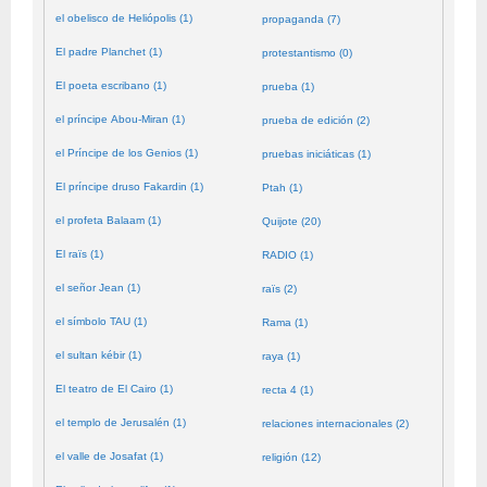
el obelisco de Heliópolis (1)
propaganda (7)
El padre Planchet (1)
protestantismo (0)
El poeta escribano (1)
prueba (1)
el príncipe Abou-Miran (1)
prueba de edición (2)
el Príncipe de los Genios (1)
pruebas iniciáticas (1)
El príncipe druso Fakardin (1)
Ptah (1)
el profeta Balaam (1)
Quijote (20)
El raïs (1)
RADIO (1)
el señor Jean (1)
raïs (2)
el símbolo TAU (1)
Rama (1)
el sultan kébir (1)
raya (1)
El teatro de El Cairo (1)
recta 4 (1)
el templo de Jerusalén (1)
relaciones internacionales (2)
el valle de Josafat (1)
religión (12)