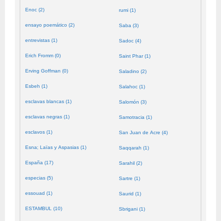
Enoc (2)
rumi (1)
ensayo poemático (2)
Saba (3)
entrevistas (1)
Sadoc (4)
Erich Fromm (0)
Saint Phar (1)
Erving Goffman (0)
Saladino (2)
Esbeh (1)
Salahoc (1)
esclavas blancas (1)
Salomón (3)
esclavas negras (1)
Samotracia (1)
esclavos (1)
San Juan de Acre (4)
Esna; Laïas y Aspasias (1)
Saqqarah (1)
España (17)
Sarahil (2)
especias (5)
Sartre (1)
essouad (1)
Saurid (1)
ESTAMBUL (10)
Sbrigani (1)