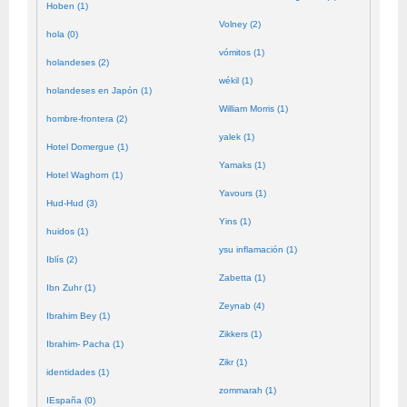
Hoben (1)
Volney (2)
hola (0)
vómitos (1)
holandeses (2)
wékil (1)
holandeses en Japón (1)
William Morris (1)
hombre-frontera (2)
yalek (1)
Hotel Domergue (1)
Yamaks (1)
Hotel Waghorn (1)
Yavours (1)
Hud-Hud (3)
Yins (1)
huidos (1)
ysu inflamación (1)
Iblís (2)
Zabetta (1)
Ibn Zuhr (1)
Zeynab (4)
Ibrahim Bey (1)
Zikkers (1)
Ibrahim- Pacha (1)
Zikr (1)
identidades (1)
zommarah (1)
IEspaña (0)