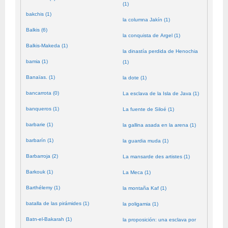
(1)
bakchis (1)
la columna Jakín (1)
Balkis (6)
la conquista de Argel (1)
Balkis-Makeda (1)
la dinastía perdida de Henochia
bamia (1)
(1)
Banaïas. (1)
la dote (1)
bancarrota (0)
La esclava de la Isla de Java (1)
banqueros (1)
La fuente de Siloé (1)
barbarie (1)
la gallina asada en la arena (1)
barbarín (1)
la guardia muda (1)
Barbarroja (2)
La mansarde des artistes (1)
Barkouk (1)
La Meca (1)
Barthélemy (1)
la montaña Kaf (1)
batalla de las pirámides (1)
la poligamia (1)
Batn-el-Bakarah (1)
la proposición: una esclava por