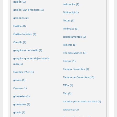
galeón (1)
tarbouche (2)
galeón San Francisco (1)
Tchiboukji (1)
galeones (2)
Tebas (1)
Galileo (0)
Telémaco (1)
Galileo herético (1)
temperamentos (1)
Gandhi (2)
Teócrito (1)
ganglios en el cuello (1)
Thomas Murner. (0)
ganglios que se alojan bajo la
Ticiano (1)
axila (1)
Tiempo Cervantes (0)
Gauttier d'Arc (1)
Tiempo de Cervantes (13)
genios (1)
Tifón (1)
Gessen (1)
Tiro (1)
ghavasies (1)
tocados por el dedo de dios (1)
ghawasies (1)
tolerancia (2)
ghazis (1)