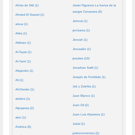
Ahías de Siló (1)
Javier Figueroa La fuerza de la
sangre Cervantes (0)
Ahmed El Gazzel (1)
Jehová (1)
aioua (1)
jenízaros (1)
Akka (1)
Jeovah (1)
Akliman (1)
Jerusalén (1)
Al-Taysir (1)
jesuitas (10)
Al-Yami' (1)
Jonathan Swift (1)
Alejandro (1)
Joseph de Fonfrède (1)
Ali (1)
Jsé y Zuleïka (1)
Ali-Osmán (1)
Juan Blanco (1)
almées (1)
Juan Gil (2)
Alpujarras (2)
Juan Luis Alzamora (1)
alun (1)
Jubal (1)
América (6)
judeoconversos (2)