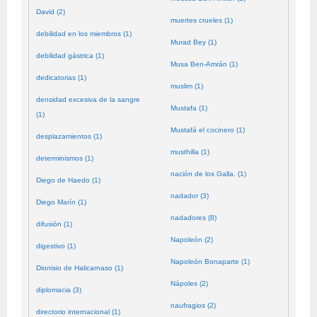
David (2)
muertes crueles (1)
debilidad en los miembros (1)
Murad Bey (1)
debilidad gástrica (1)
Musa Ben-Amrán (1)
dedicatorias (1)
muslim (1)
densidad excesiva de la sangre
Mustafa (1)
(1)
Mustafá el cocinero (1)
desplazamientos (1)
musthilla (1)
determinismos (1)
nación de los Galla. (1)
Diego de Haedo (1)
nadador (3)
Diego Marín (1)
nadadores (8)
difusión (1)
Napoleón (2)
digestivo (1)
Napoleón Bonaparte (1)
Dionisio de Halicarnaso (1)
Nápoles (2)
diplomacia (3)
naufragios (2)
directorio internacional (1)