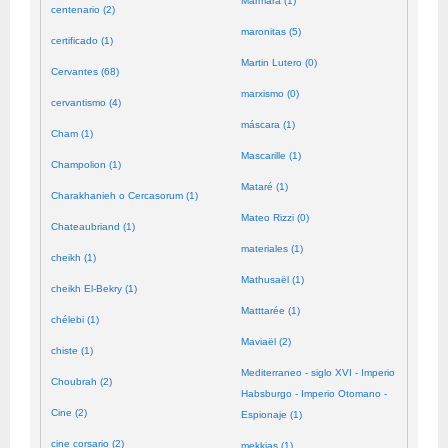
Mármara (1)
centenario (2)
maronitas (5)
certificado (1)
Martin Lutero (0)
Cervantes (68)
marxismo (0)
cervantismo (4)
máscara (1)
Cham (1)
Mascarille (1)
Champolion (1)
Mataré (1)
Charakhanieh o Cercasorum (1)
Mateo Rizzi (0)
Chateaubriand (1)
materiales (1)
cheikh (1)
Mathusaël (1)
cheikh El-Bekry (1)
Matttarée (1)
chélebi (1)
Maviaël (2)
chiste (1)
Mediterraneo - siglo XVI - Imperio
Choubrah (2)
Habsburgo - Imperio Otomano -
Cine (2)
Espionaje (1)
cine corsario (2)
mekkias (1)