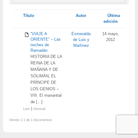
Tienes
Título
Autor
Última
adjunto
edición
“VIAJE A
Esmeralda
14 mayo,
ORIENTE” – Las
de Luis y
2012
noches de
Martínez
Ramadán
HISTORIA DE LA
REINA DE LA
MAÑANA Y DE
SOLIMÁN, EL
PRÍNCIPE DE
LOS GENIOS –
VIII. El manantial
de […]
|
Leer
Historial
Viendo 1-1 de 1 documentos