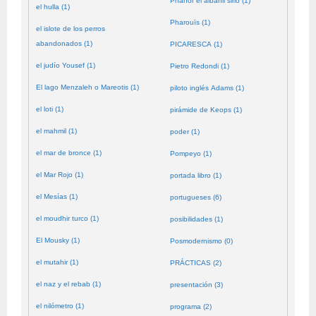
Phanor el albañil sirio (1)
el hulla (1)
Pharouïs (1)
el islote de los perros
abandonados (1)
PICARESCA (1)
el judío Yousef (1)
Pietro Redondi (1)
El lago Menzaleh o Mareotis (1)
piloto inglés Adams (1)
el loti (1)
pirámide de Keops (1)
el mahmil (1)
poder (1)
el mar de bronce (1)
Pompeyo (1)
el Mar Rojo (1)
portada libro (1)
el Mesías (1)
portugueses (6)
el moudhir turco (1)
posibilidades (1)
El Mousky (1)
Posmodernismo (0)
el mutahir (1)
PRÁCTICAS (2)
el naz y el rebab (1)
presentación (3)
el nilómetro (1)
programa (2)