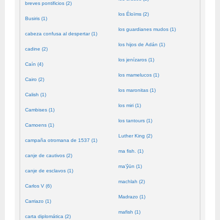
breves pontificios (2)
los Éloïms (2)
Busiris (1)
los guardianes mudos (1)
cabeza confusa al despertar (1)
los hijos de Adán (1)
cadine (2)
los jenízaros (1)
Caín (4)
los mamelucos (1)
Cairo (2)
los maronitas (1)
Calish (1)
los miri (1)
Cambises (1)
los tantours (1)
Camoens (1)
Luther King (2)
campaña otromana de 1537 (1)
ma fish. (1)
canje de cautivos (2)
ma’ŷūn (1)
canje de esclavos (1)
machlah (2)
Carlos V (6)
Madrazo (1)
Carriazo (1)
mafish (1)
carta diplomática (2)