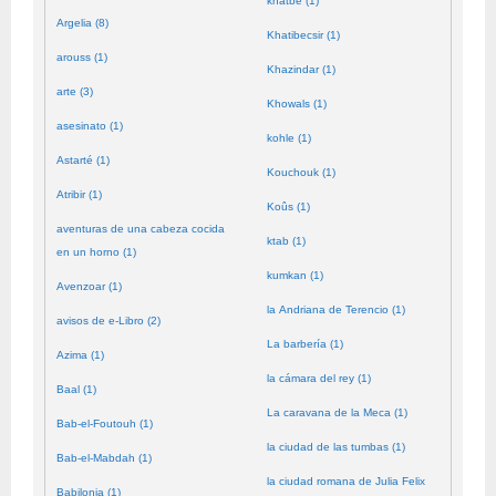
khatbé (1)
Argelia (8)
Khatibecsir (1)
arouss (1)
Khazindar (1)
arte (3)
Khowals (1)
asesinato (1)
kohle (1)
Astarté (1)
Kouchouk (1)
Atribir (1)
Koûs (1)
aventuras de una cabeza cocida
ktab (1)
en un horno (1)
kumkan (1)
Avenzoar (1)
la Andriana de Terencio (1)
avisos de e-Libro (2)
La barbería (1)
Azima (1)
la cámara del rey (1)
Baal (1)
La caravana de la Meca (1)
Bab-el-Foutouh (1)
la ciudad de las tumbas (1)
Bab-el-Mabdah (1)
la ciudad romana de Julia Felix
Babilonia (1)