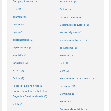
Europa y América (1)
Schibboleth (1)
Eva (1)
Scribe (1)
examen (8)
Sebatián Vizcaíno (1)
exiliados (1)
Secretarios de Estado (1)
exilios (1)
sectas religiosas (1)
existencialismo (1)
secuestro de bienes (1)
exploraciones (1)
secularismo (1)
expulsión (1)
Selikdar (1)
fanatismo (1)
Sella (1)
Fanon (2)
Sem (1)
Fátima (1)
Semenhoud o Sebennitus (1)
Felipe II - Leyenda Negra -
Seminario (1)
Cartas - Infantas - Isabel Clara
Semiramis (1)
Eugenia - Catalina Micaela (0)
Sennaar (1)
fellah. (1)
Sennaar de Abisinia (1)