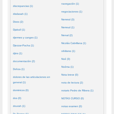
navegación (1)
discrepancias (1)
negociaciones (1)
disdasah (1)
Nemrod (3)
Dives (2)
Nemrud (1)
Djabaïl (1)
Nerval (2)
djermes y canges (1)
Nicolás Cabrillana (1)
Djezzar-Pacha (1)
nihilismo (1)
djins (1)
Noé (3)
documentación (2)
Noéma (1)
Dohza (1)
Nota breve (0)
dolores de las articulaciones en
general (1)
nota de lectura (2)
dominicos (0)
notario Pedro de Ribera (1)
dos (0)
NOTAS CURSO (0)
dourah (1)
notas examen (0)
Dr. Perron (1)