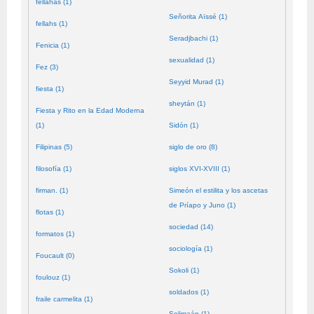
fellahas (1)
Señorita Aïssé (1)
fellahs (1)
Seradjbachi (1)
Fenicia (1)
sexualidad (1)
Fez (3)
Seyyid Murad (1)
fiesta (1)
sheytán (1)
Fiesta y Rito en la Edad Moderna
(1)
Sidón (1)
Filipinas (5)
siglo de oro (8)
filosofía (1)
siglos XVI-XVIII (1)
firman. (1)
Simeón el estilita y los ascetas
de Príapo y Juno (1)
flotas (1)
sociedad (14)
formatos (1)
sociología (1)
Foucault (0)
Sokoli (1)
foulouz (1)
soldados (1)
fraile carmelita (1)
Solimaán (1)