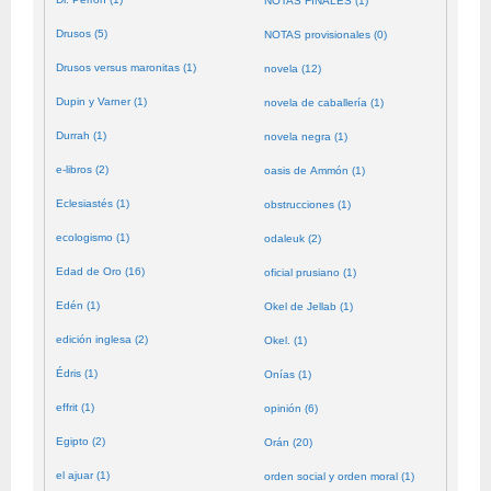
NOTAS FINALES (1)
Drusos (5)
NOTAS provisionales (0)
Drusos versus maronitas (1)
novela (12)
Dupin y Varner (1)
novela de caballería (1)
Durrah (1)
novela negra (1)
e-libros (2)
oasis de Ammón (1)
Eclesiastés (1)
obstrucciones (1)
ecologismo (1)
odaleuk (2)
Edad de Oro (16)
oficial prusiano (1)
Edén (1)
Okel de Jellab (1)
edición inglesa (2)
Okel. (1)
Édris (1)
Onías (1)
effrit (1)
opinión (6)
Egipto (2)
Orán (20)
el ajuar (1)
orden social y orden moral (1)