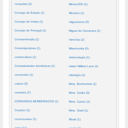
conquista (2)
México500 (1)
Consejo de Estado (1)
Micerino (1)
Consejo de Indias (1)
migraciones (5)
Consejo de Portugal (1)
Miguel de Cervantes (1)
Constantinopla (1)
minorías (2)
Contemporánea (1)
Misericordia (0)
contracultura (1)
misionología (1)
Contrariedades domésticas (1)
mister William Lane (1)
conversión (1)
mitología (1)
coptos (3)
Mme. Bonhomme (1)
corsarios (7)
Mme. Carlès (3)
CORSARIOS BERBERISCOS (1)
Mme. Cartou (1)
Corydon (1)
Mme. Staël (1)
couscoussou (1)
Moab (1)
crisis (11)