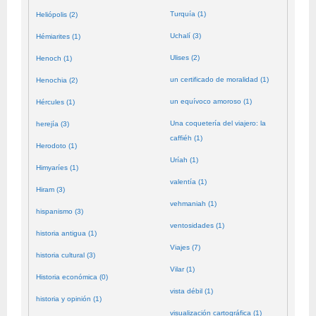
Turquía (1)
Heliópolis (2)
Uchalí (3)
Hémiarites (1)
Ulises (2)
Henoch (1)
un certificado de moralidad (1)
Henochia (2)
un equívoco amoroso (1)
Hércules (1)
Una coquetería del viajero: la
herejía (3)
caffiéh (1)
Herodoto (1)
Uríah (1)
Himyaríes (1)
valentía (1)
Hiram (3)
vehmaniah (1)
hispanismo (3)
ventosidades (1)
historia antigua (1)
Viajes (7)
historia cultural (3)
Vilar (1)
Historia económica (0)
vista débil (1)
historia y opinión (1)
visualización cartográfica (1)