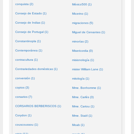
conquista (2)
México500 (1)
Consejo de Estado (1)
Micerino (1)
Consejo de Indias (1)
migraciones (5)
Consejo de Portugal (1)
Miguel de Cervantes (1)
Constantinopla (1)
minorías (2)
Contemporánea (1)
Misericordia (0)
contracultura (1)
misionología (1)
Contrariedades domésticas (1)
mister William Lane (1)
conversión (1)
mitología (1)
coptos (3)
Mme. Bonhomme (1)
corsarios (7)
Mme. Carlès (3)
CORSARIOS BERBERISCOS (1)
Mme. Cartou (1)
Corydon (1)
Mme. Staël (1)
couscoussou (1)
Moab (1)
crisis (11)