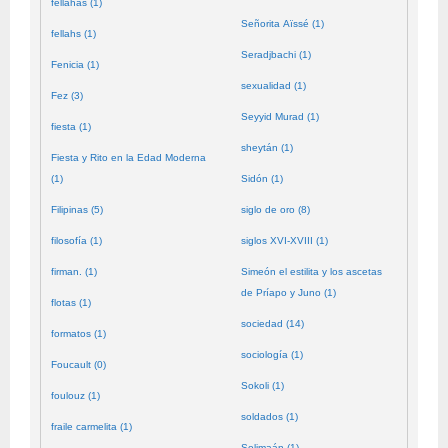
fellahas (1)
Señorita Aïssé (1)
fellahs (1)
Seradjbachi (1)
Fenicia (1)
sexualidad (1)
Fez (3)
Seyyid Murad (1)
fiesta (1)
sheytán (1)
Fiesta y Rito en la Edad Moderna
(1)
Sidón (1)
Filipinas (5)
siglo de oro (8)
filosofía (1)
siglos XVI-XVIII (1)
firman. (1)
Simeón el estilita y los ascetas
de Príapo y Juno (1)
flotas (1)
sociedad (14)
formatos (1)
sociología (1)
Foucault (0)
Sokoli (1)
foulouz (1)
soldados (1)
fraile carmelita (1)
Solimaán (1)