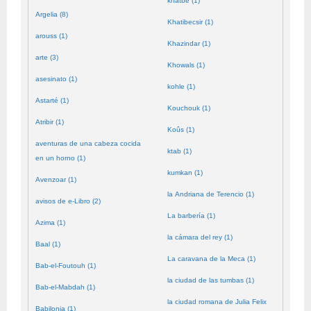
khatbé (1)
Argelia (8)
Khatibecsir (1)
arouss (1)
Khazindar (1)
arte (3)
Khowals (1)
asesinato (1)
kohle (1)
Astarté (1)
Kouchouk (1)
Atribir (1)
Koûs (1)
aventuras de una cabeza cocida
ktab (1)
en un horno (1)
kumkan (1)
Avenzoar (1)
la Andriana de Terencio (1)
avisos de e-Libro (2)
La barbería (1)
Azima (1)
la cámara del rey (1)
Baal (1)
La caravana de la Meca (1)
Bab-el-Foutouh (1)
la ciudad de las tumbas (1)
Bab-el-Mabdah (1)
la ciudad romana de Julia Felix
Babilonia (1)