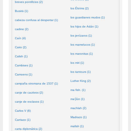
breves pontificios (2)
los Éloïms (2)
Busiris (1)
los guardianes mudos (1)
cabeza confusa al despertar (1)
los hijos de Adán (1)
cadine (2)
los jenízaros (1)
Caín (4)
los mamelucos (1)
Cairo (2)
los maronitas (1)
Calish (1)
los miri (1)
Cambises (1)
los tantours (1)
Camoens (1)
Luther King (2)
campaña otromana de 1537 (1)
ma fish. (1)
canje de cautivos (2)
ma’ŷūn (1)
canje de esclavos (1)
machlah (2)
Carlos V (6)
Madrazo (1)
Carriazo (1)
mafish (1)
carta diplomática (2)