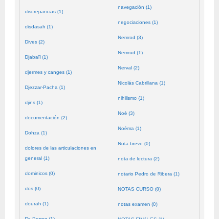
navegación (1)
discrepancias (1)
negociaciones (1)
disdasah (1)
Nemrod (3)
Dives (2)
Nemrud (1)
Djabaïl (1)
Nerval (2)
djermes y canges (1)
Nicolás Cabrillana (1)
Djezzar-Pacha (1)
nihilismo (1)
djins (1)
Noé (3)
documentación (2)
Noéma (1)
Dohza (1)
Nota breve (0)
dolores de las articulaciones en
general (1)
nota de lectura (2)
dominicos (0)
notario Pedro de Ribera (1)
dos (0)
NOTAS CURSO (0)
dourah (1)
notas examen (0)
Dr. Perron (1)