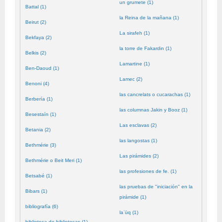
un grumete (1)
Battal (1)
la Reina de la mañana (1)
Beirut (2)
La sirafeh (1)
Bekfaya (2)
la torre de Fakardin (1)
Belkis (2)
Lamartine (1)
Ben-Daoud (1)
Lamec (2)
Benoni (4)
las cancrelats o cucarachas (1)
Berbería (1)
las columnas Jakin y Booz (1)
Besestaín (1)
Las esclavas (2)
Betania (2)
las langostas (1)
Bethmérie (3)
Las pirámides (2)
Bethmérie o Beit Meri (1)
las profesiones de fe. (1)
Betsabé (1)
las pruebas de "iniciación" en la
Bibars (1)
pirámide (1)
bibliografía (6)
laʿūq (1)
biblioteca de bibliotecas (1)