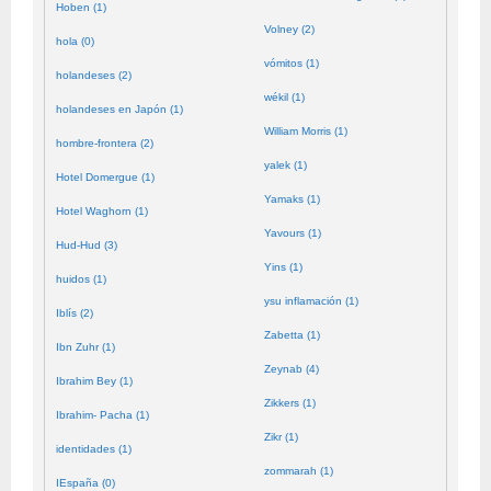
Hoben (1)
Volney (2)
hola (0)
vómitos (1)
holandeses (2)
wékil (1)
holandeses en Japón (1)
William Morris (1)
hombre-frontera (2)
yalek (1)
Hotel Domergue (1)
Yamaks (1)
Hotel Waghorn (1)
Yavours (1)
Hud-Hud (3)
Yins (1)
huidos (1)
ysu inflamación (1)
Iblís (2)
Zabetta (1)
Ibn Zuhr (1)
Zeynab (4)
Ibrahim Bey (1)
Zikkers (1)
Ibrahim- Pacha (1)
Zikr (1)
identidades (1)
zommarah (1)
IEspaña (0)