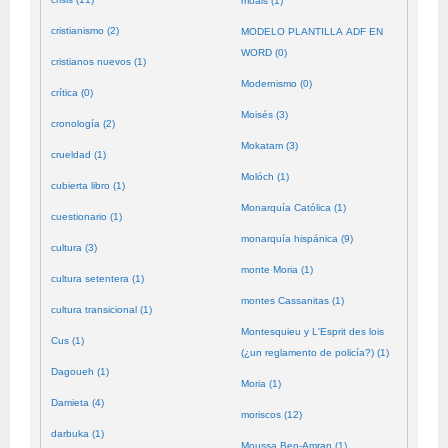
moals (1)
cristianismo (2)
MODELO PLANTILLA ADF EN
WORD (0)
cristianos nuevos (1)
Modernismo (0)
crítica (0)
Moisés (3)
cronología (2)
Mokatam (3)
crueldad (1)
Molóch (1)
cubierta libro (1)
Monarquía Católica (1)
cuestionario (1)
monarquía hispánica (9)
cultura (3)
monte Moria (1)
cultura setentera (1)
montes Cassanitas (1)
cultura transicional (1)
Montesquieu y L'Esprit des lois
Cus (1)
(¿un reglamento de policía?) (1)
Dagoueh (1)
Moria (1)
Damieta (4)
moriscos (12)
darbuka (1)
Moussa Ben-Amran (1)