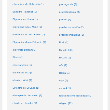
el obelisco de Heliópolis (1)
propaganda (7)
El padre Planchet (1)
protestantismo (0)
El poeta escribano (1)
prueba (1)
el príncipe Abou-Miran (1)
prueba de edición (2)
el Príncipe de los Genios (1)
pruebas iniciáticas (1)
El príncipe druso Fakardin (1)
Ptah (1)
el profeta Balaam (1)
Quijote (20)
El raïs (1)
RADIO (1)
el señor Jean (1)
raïs (2)
el símbolo TAU (1)
Rama (1)
el sultan kébir (1)
raya (1)
El teatro de El Cairo (1)
recta 4 (1)
el templo de Jerusalén (1)
relaciones internacionales (2)
el valle de Josafat (1)
religión (12)