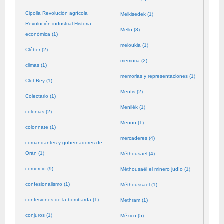
Cipolla Revolución agrícola
Melkisedek (1)
Revolución industrial Historia
Mello (3)
económica (1)
meloukia (1)
Cléber (2)
memoria (2)
climas (1)
memorias y representaciones (1)
Clot-Bey (1)
Menfis (2)
Colectario (1)
Menilék (1)
colonias (2)
Menou (1)
colonnate (1)
mercaderes (4)
comandantes y gobernadores de
Orán (1)
Méthousaël (4)
comercio (9)
Méthousaël el minero judío (1)
confesionalismo (1)
Méthoussaël (1)
confesiones de la bombarda (1)
Methram (1)
conjuros (1)
México (5)