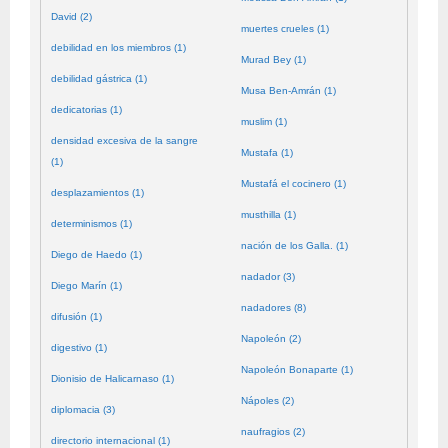
David (2)
muertes crueles (1)
debilidad en los miembros (1)
Murad Bey (1)
debilidad gástrica (1)
Musa Ben-Amrán (1)
dedicatorias (1)
muslim (1)
densidad excesiva de la sangre
Mustafa (1)
(1)
Mustafá el cocinero (1)
desplazamientos (1)
musthilla (1)
determinismos (1)
nación de los Galla. (1)
Diego de Haedo (1)
nadador (3)
Diego Marín (1)
nadadores (8)
difusión (1)
Napoleón (2)
digestivo (1)
Napoleón Bonaparte (1)
Dionisio de Halicarnaso (1)
Nápoles (2)
diplomacia (3)
naufragios (2)
directorio internacional (1)