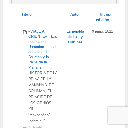
Tienes
Título
Autor
Última
adjunto
edición
«VIAJE A
Esmeralda
9 junio, 2012
ORIENTE» – Las
de Luis y
noches del
Martínez
Ramadán – Final
del relato de
Solimán y la
Reina de la
Mañana
HISTORIA DE LA
REINA DE LA
MAÑANA Y DE
SOLIMÁN, EL
PRÍNCIPE DE
LOS GENIOS –
XII.
“Makbenách”…
(sobre el […]
|
Leer
Historial