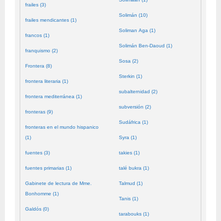
frailes (3)
Solimán (10)
frailes mendicantes (1)
Soliman Aga (1)
francos (1)
Solimán Ben-Daoud (1)
franquismo (2)
Sosa (2)
Frontera (8)
Sterkin (1)
frontera literaria (1)
subalternidad (2)
frontera mediterránea (1)
subversión (2)
fronteras (9)
Sudáfrica (1)
fronteras en el mundo hispanico
(1)
Syra (1)
fuentes (3)
takies (1)
fuentes primarias (1)
talé bukra (1)
Gabinete de lectura de Mme.
Talmud (1)
Bonhomme (1)
Tanis (1)
Galdós (0)
tarabouks (1)