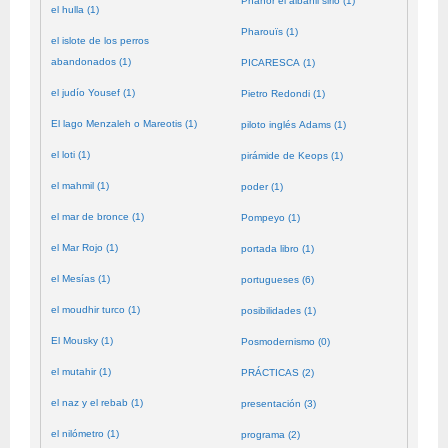
Phanor el albañil sirio (1)
el hulla (1)
Pharouïs (1)
el islote de los perros
abandonados (1)
PICARESCA (1)
el judío Yousef (1)
Pietro Redondi (1)
El lago Menzaleh o Mareotis (1)
piloto inglés Adams (1)
el loti (1)
pirámide de Keops (1)
el mahmil (1)
poder (1)
el mar de bronce (1)
Pompeyo (1)
el Mar Rojo (1)
portada libro (1)
el Mesías (1)
portugueses (6)
el moudhir turco (1)
posibilidades (1)
El Mousky (1)
Posmodernismo (0)
el mutahir (1)
PRÁCTICAS (2)
el naz y el rebab (1)
presentación (3)
el nilómetro (1)
programa (2)