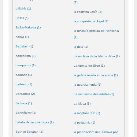
(1)
bakchis (1)
la columna Jakín (1)
Balkis (6)
la conquista de Argel (1)
Balkis-Makeda (1)
la dinastía perdida de Henochia
bamia (1)
(1)
Banaïas. (1)
la dote (1)
bancarrota (0)
La esclava de la Isla de Java (1)
banqueros (1)
La fuente de Siloé (1)
barbarie (1)
la gallina asada en la arena (1)
barbarín (1)
la guardia muda (1)
Barbarroja (2)
La mansarde des artistes (1)
Barkouk (1)
La Meca (1)
Barthélemy (1)
la montaña Kaf (1)
batalla de las pirámides (1)
la poligamia (1)
Batn-el-Bakarah (1)
la proposición: una esclava por