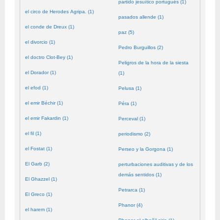
partido jesuítico portugués (1)
el circo de Herodes Agripa. (1)
pasados allende (1)
el conde de Dreux (1)
paz (5)
el divorcio (1)
Pedro Burguillos (2)
el doctro Clot-Bey (1)
Peligros de la hora de la siesta
el Dorador (1)
(1)
el efod (1)
Pelusa (1)
el emir Béchir (1)
Péra (1)
el emir Fakardin (1)
Perceval (1)
el fil (1)
periodismo (2)
el Fostat (1)
Perseo y la Gorgona (1)
El Garb (2)
perturbaciones auditivas y de los
demás sentidos (1)
El Ghazzel (1)
Petrarca (1)
El Greco (1)
Phanor (4)
el harem (1)