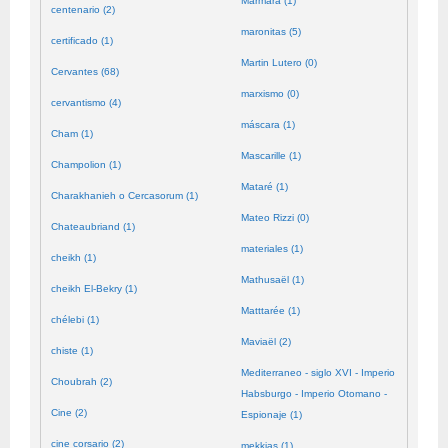
Mármara (1)
centenario (2)
maronitas (5)
certificado (1)
Martin Lutero (0)
Cervantes (68)
marxismo (0)
cervantismo (4)
máscara (1)
Cham (1)
Mascarille (1)
Champolion (1)
Mataré (1)
Charakhanieh o Cercasorum (1)
Mateo Rizzi (0)
Chateaubriand (1)
materiales (1)
cheikh (1)
Mathusaël (1)
cheikh El-Bekry (1)
Matttarée (1)
chélebi (1)
Maviaël (2)
chiste (1)
Mediterraneo - siglo XVI - Imperio
Choubrah (2)
Habsburgo - Imperio Otomano -
Cine (2)
Espionaje (1)
cine corsario (2)
mekkias (1)