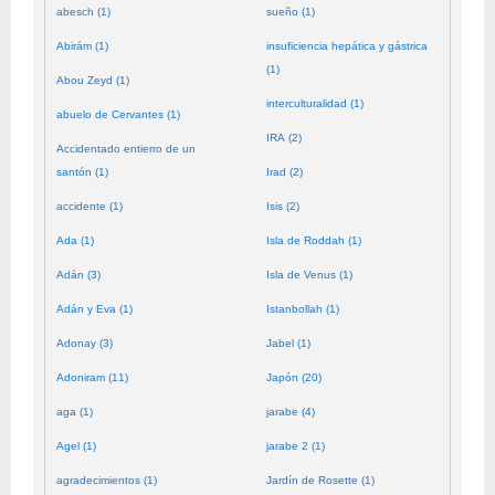
abesch (1)
sueño (1)
Abirám (1)
insuficiencia hepática y gástrica
(1)
Abou Zeyd (1)
interculturalidad (1)
abuelo de Cervantes (1)
IRA (2)
Accidentado entierro de un
santón (1)
Irad (2)
accidente (1)
Isis (2)
Ada (1)
Isla de Roddah (1)
Adán (3)
Isla de Venus (1)
Adán y Eva (1)
Istanbollah (1)
Adonay (3)
Jabel (1)
Adoniram (11)
Japón (20)
aga (1)
jarabe (4)
Agel (1)
jarabe 2 (1)
agradecimientos (1)
Jardín de Rosette (1)