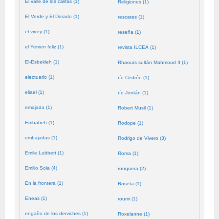
El valle de los califas (1)
Religiones (1)
El Verde y El Dorado (1)
rescates (1)
el virrey (1)
reseña (1)
el Yemen feliz (1)
revista ILCEA (1)
El-Esbekieh (1)
Rhaouïs sultán Mahmoud II (1)
electuario (1)
río Cedrón (1)
eliael (1)
río Jordán (1)
emajada (1)
Robert Musil (1)
Embabeh (1)
Rodope (1)
embajadas (1)
Rodrigo de Vivero (3)
Emile Lubbert (1)
Roma (1)
Emilio Sola (4)
ronquera (2)
En la frontera (1)
Roseta (1)
Eneas (1)
roumi (1)
engaño de los derviches (1)
Roxelanne (1)