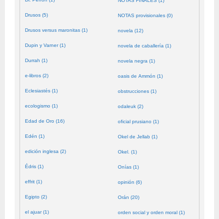
NOTAS FINALES (1)
Drusos (5)
NOTAS provisionales (0)
Drusos versus maronitas (1)
novela (12)
Dupin y Varner (1)
novela de caballería (1)
Durrah (1)
novela negra (1)
e-libros (2)
oasis de Ammón (1)
Eclesiastés (1)
obstrucciones (1)
ecologismo (1)
odaleuk (2)
Edad de Oro (16)
oficial prusiano (1)
Edén (1)
Okel de Jellab (1)
edición inglesa (2)
Okel. (1)
Édris (1)
Onías (1)
effrit (1)
opinión (6)
Egipto (2)
Orán (20)
el ajuar (1)
orden social y orden moral (1)