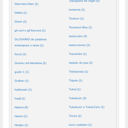
Topografía de Argel (3)
Gian-ben-Gian (1)
tormenta (1)
Giblim (1)
Touloun (1)
Gizeh (2)
Toussoun-Bey (1)
gli cani e gli francesi (1)
traducción (3)
GLOSARIO de palabras
traducciones (1)
extranjeras o raras (1)
Transición (1)
Gozzi (1)
tratado de paz (2)
Guerra civil irlandesa (2)
Trebisonda (1)
guión 1 (1)
Trípolo (1)
Gulliver (1)
Tubal (1)
habbarah (1)
Tubalcaín (3)
hadji (1)
Tubalcaín o Tubal-Caín (1)
Hakem (6)
Túnez (2)
Harem (1)
turco nadador (1)
Hedjaz (1)