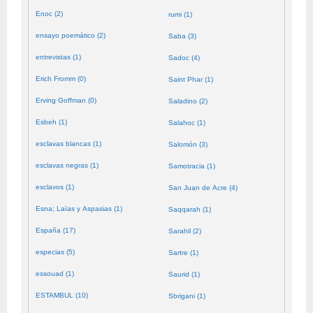
Enoc (2)
rumi (1)
ensayo poemático (2)
Saba (3)
entrevistas (1)
Sadoc (4)
Erich Fromm (0)
Saint Phar (1)
Erving Goffman (0)
Saladino (2)
Esbeh (1)
Salahoc (1)
esclavas blancas (1)
Salomón (3)
esclavas negras (1)
Samotracia (1)
esclavos (1)
San Juan de Acre (4)
Esna; Laïas y Aspasias (1)
Saqqarah (1)
España (17)
Sarahil (2)
especias (5)
Sartre (1)
essouad (1)
Saurid (1)
ESTAMBUL (10)
Sbrigani (1)