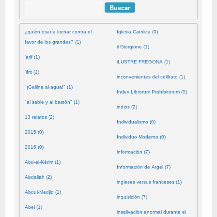
Buscar
¿quién osaría luchar contra el
Iglesia Católica (0)
favor de los grandes? (1)
il Giorgione (1)
'arif (1)
iLUSTRE FREGONA (1)
'ifrit (1)
inconvenientes del celibato (1)
"¡Gallina al agua!" (1)
Index Librorum Prohibitorum (0)
"al sable y al bastón" (1)
indios (2)
13 relatos (2)
Individualismo (0)
2015 (0)
Individuo Moderno (0)
2016 (0)
información (7)
Abd-el-Kérim (1)
Información de Argel (7)
Abdallah (2)
ingleses versus franceses (1)
Abdul-Medjid (1)
inquisición (7)
Abel (1)
insalivación anormal durante el