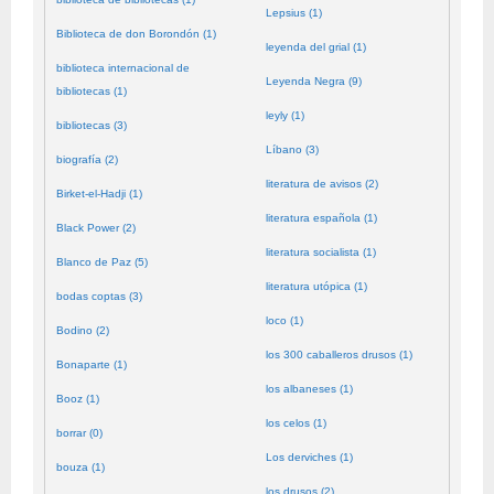
Lepsius (1)
Biblioteca de don Borondón (1)
leyenda del grial (1)
biblioteca internacional de
Leyenda Negra (9)
bibliotecas (1)
leyly (1)
bibliotecas (3)
Líbano (3)
biografía (2)
literatura de avisos (2)
Birket-el-Hadji (1)
literatura española (1)
Black Power (2)
literatura socialista (1)
Blanco de Paz (5)
literatura utópica (1)
bodas coptas (3)
loco (1)
Bodino (2)
los 300 caballeros drusos (1)
Bonaparte (1)
los albaneses (1)
Booz (1)
los celos (1)
borrar (0)
Los derviches (1)
bouza (1)
los drusos (2)