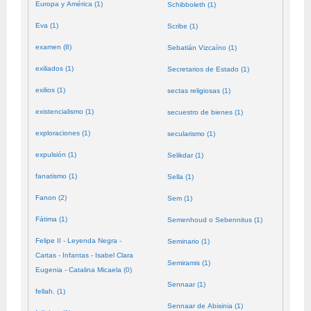
Europa y América (1)
Schibboleth (1)
Eva (1)
Scribe (1)
examen (8)
Sebatián Vizcaíno (1)
exiliados (1)
Secretarios de Estado (1)
exilios (1)
sectas religiosas (1)
existencialismo (1)
secuestro de bienes (1)
exploraciones (1)
secularismo (1)
expulsión (1)
Selikdar (1)
fanatismo (1)
Sella (1)
Fanon (2)
Sem (1)
Fátima (1)
Semenhoud o Sebennitus (1)
Felipe II - Leyenda Negra -
Seminario (1)
Cartas - Infantas - Isabel Clara
Semiramis (1)
Eugenia - Catalina Micaela (0)
Sennaar (1)
fellah. (1)
Sennaar de Abisinia (1)