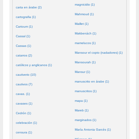
magnicidio (1)
carta en árabe (2)
Mahmoud (1)
cartografia (1)
Maillet (1)
Cartoum (1)
Makbenách (1)
Cassal (1)
mamelucos (1)
Cassas (1)
Mansour el copto (nadadores) (1)
catarros (2)
Mansourah (1)
católicos y anglicanos (1)
Mansur (1)
cautiverio (10)
manuscrito en árabe (1)
cautivos (7)
manuscritos (1)
cavas. (1)
mapa (1)
cavases (1)
Mareb (1)
Cedrón (1)
marginados (1)
celebración (1)
María Antonia Garcés (1)
censura (1)