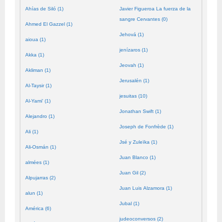
Ahías de Siló (1)
Javier Figueroa La fuerza de la
sangre Cervantes (0)
Ahmed El Gazzel (1)
Jehová (1)
aioua (1)
jenízaros (1)
Akka (1)
Jeovah (1)
Akliman (1)
Jerusalén (1)
Al-Taysir (1)
jesuitas (10)
Al-Yami' (1)
Jonathan Swift (1)
Alejandro (1)
Joseph de Fonfrède (1)
Ali (1)
Jsé y Zuleïka (1)
Ali-Osmán (1)
Juan Blanco (1)
almées (1)
Juan Gil (2)
Alpujarras (2)
Juan Luis Alzamora (1)
alun (1)
Jubal (1)
América (6)
judeoconversos (2)