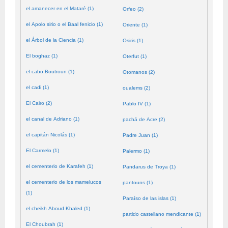
el amanecer en el Mataré (1)
Orfeo (2)
el Apolo sirio o el Baal fenicio (1)
Oriente (1)
el Árbol de la Ciencia (1)
Osiris (1)
El boghaz (1)
Oterfut (1)
el cabo Boutroun (1)
Otomanos (2)
el cadi (1)
oualems (2)
El Cairo (2)
Pablo IV (1)
el canal de Adriano (1)
pachá de Acre (2)
el capitán Nicolás (1)
Padre Juan (1)
El Carmelo (1)
Palermo (1)
el cementerio de Karafeh (1)
Pandarus de Troya (1)
el cementerio de los mamelucos
pantouns (1)
(1)
Paraíso de las islas (1)
el cheikh Aboud Khaled (1)
partido castellano mendicante (1)
El Choubrah (1)