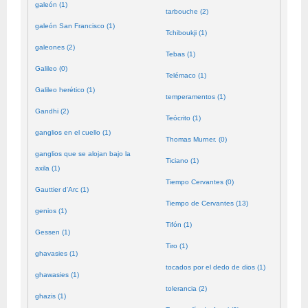
galeón (1)
tarbouche (2)
galeón San Francisco (1)
Tchiboukji (1)
galeones (2)
Tebas (1)
Galileo (0)
Telémaco (1)
Galileo herético (1)
temperamentos (1)
Gandhi (2)
Teócrito (1)
ganglios en el cuello (1)
Thomas Murner. (0)
ganglios que se alojan bajo la
Ticiano (1)
axila (1)
Tiempo Cervantes (0)
Gauttier d'Arc (1)
Tiempo de Cervantes (13)
genios (1)
Tifón (1)
Gessen (1)
Tiro (1)
ghavasies (1)
tocados por el dedo de dios (1)
ghawasies (1)
tolerancia (2)
ghazis (1)