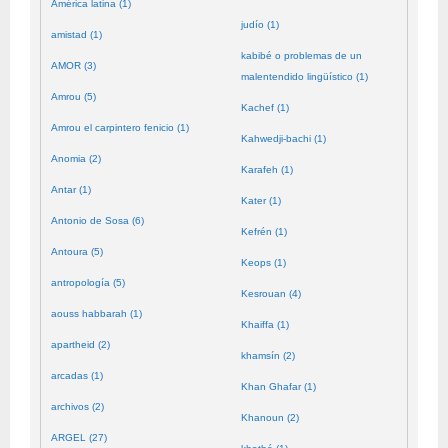
América latina (1)
judío (1)
amistad (1)
kabibé o problemas de un
AMOR (3)
malentendido lingüístico (1)
Amrou (5)
Kachef (1)
Amrou el carpintero fenicio (1)
Kahwedji-bachi (1)
Anomia (2)
Karafeh (1)
Antar (1)
Kater (1)
Antonio de Sosa (6)
Kefrén (1)
Antoura (5)
Keops (1)
antropología (5)
Kesrouan (4)
aouss habbarah (1)
Khaiffa (1)
apartheid (2)
khamsín (2)
arcadas (1)
Khan Ghafar (1)
archivos (2)
Khanoun (2)
ARGEL (27)