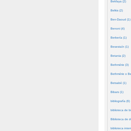
Bekfaya (2)
Belkis (2)
Ben-Daoud (1)
Benoni (4)
Berbería (1)
Besestaín (1)
Betania (2)
Bethmérie (3)
Bethmérie o Bei
Betsabé (1)
Bibars (1)
bibliografía (6)
biblioteca de bi
Biblioteca de 
biblioteca inter