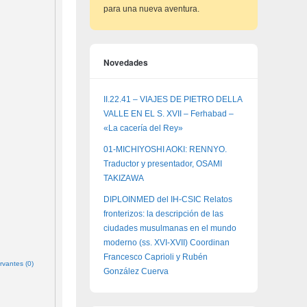
para una nueva aventura.
Novedades
II.22.41 – VIAJES DE PIETRO DELLA
VALLE EN EL S. XVII – Ferhabad –
«La cacería del Rey»
01-MICHIYOSHI AOKI: RENNYO.
Traductor y presentador, OSAMI
TAKIZAWA
DIPLOINMED del IH-CSIC Relatos
fronterizos: la descripción de las
ciudades musulmanas en el mundo
moderno (ss. XVI-XVII) Coordinan
Francesco Caprioli y Rubén
rvantes (0)
González Cuerva