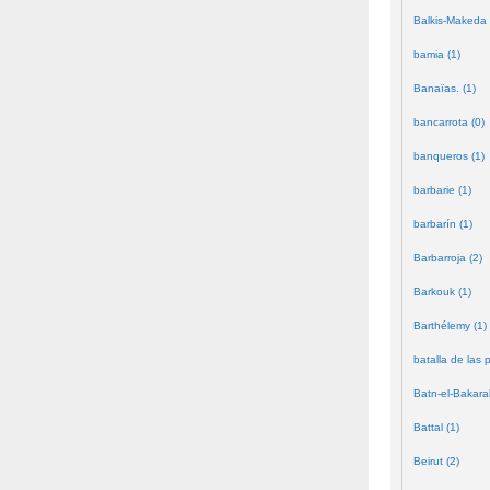
Balkis-Makeda 
bamia (1)
Banaïas. (1)
bancarrota (0)
banqueros (1)
barbarie (1)
barbarín (1)
Barbarroja (2)
Barkouk (1)
Barthélemy (1)
batalla de las 
Batn-el-Bakara
Battal (1)
Beirut (2)