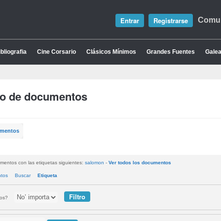
Entrar
Registrarse
Comun
bliografia
Cine Corsario
Clásicos Mínimos
Grandes Fuentes
Galea
io de documentos
umentos
mentos con las etiquetas siguientes:
salomon
-
Ver todos los documentos
ntos
Buscar
Etiqueta
tos?