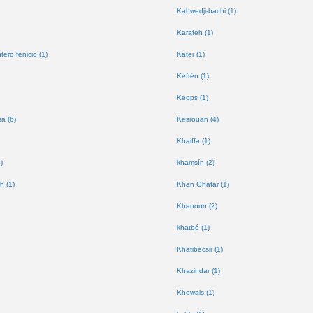
Kahwedji-bachi (1)
Karafeh (1)
tero fenicio (1)
Kater (1)
Kefrén (1)
Keops (1)
a (6)
Kesrouan (4)
Khaiffa (1)
)
khamsín (2)
h (1)
Khan Ghafar (1)
Khanoun (2)
khatbé (1)
Khatibecsir (1)
Khazindar (1)
Khowals (1)