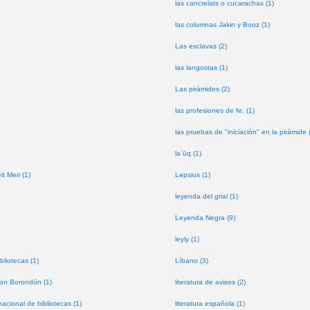
las cancrelats o cucarachas (1)
las columnas Jakin y Booz (1)
Las esclavas (2)
las langostas (1)
Las pirámides (2)
las profesiones de fe. (1)
las pruebas de "iniciación" en la pirámide 
laʿūq (1)
t Meri (1)
Lepsius (1)
leyenda del grial (1)
Leyenda Negra (9)
leyly (1)
bliotecas (1)
Líbano (3)
don Borondón (1)
literatura de avisos (2)
nacional de bibliotecas (1)
literatura española (1)