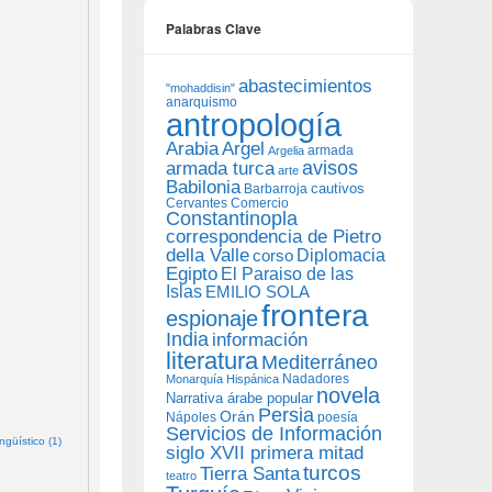
Palabras Clave
abastecimientos
"mohaddisin"
anarquismo
antropología
Arabia
Argel
armada
Argelia
avisos
armada turca
arte
Babilonia
Barbarroja
cautivos
Cervantes
Comercio
Constantinopla
correspondencia de Pietro
della Valle
Diplomacia
corso
Egipto
El Paraiso de las
Islas
EMILIO SOLA
frontera
espionaje
India
información
literatura
Mediterráneo
Nadadores
Monarquía Hispánica
novela
Narrativa árabe popular
Persia
Orán
Nápoles
poesía
Servicios de Información
güístico (1)
siglo XVII primera mitad
turcos
Tierra Santa
teatro