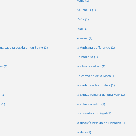
kohle (1)
Kouchouk (1)
Koûs (1)
ktab (1)
kumkan (1)
na cabeza cocida en un horno (1)
la Andriana de Terencio (1)
La barbería (1)
ro (2)
la cámara del rey (1)
La caravana de la Meca (1)
la ciudad de las tumbas (1)
 (1)
la ciudad romana de Julia Felix (1)
 (1)
la columna Jakín (1)
la conquista de Argel (1)
la dinastía perdida de Henochia (1)
la dote (1)