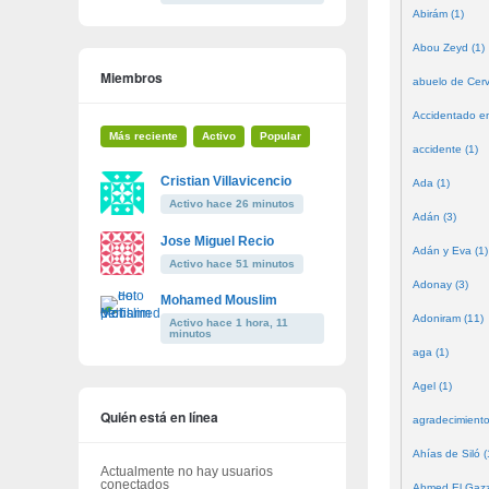
Abirám (1)
Abou Zeyd (1)
Miembros
abuelo de Cerv
Accidentado en
Más reciente
Activo
Popular
accidente (1)
Cristian Villavicencio
Ada (1)
Activo hace 26 minutos
Adán (3)
Jose Miguel Recio
Adán y Eva (1)
Activo hace 51 minutos
Adonay (3)
Mohamed Mouslim
Adoniram (11)
Activo hace 1 hora, 11
minutos
aga (1)
Agel (1)
Quién está en línea
agradecimiento
Ahías de Siló (
Actualmente no hay usuarios
conectados
Ahmed El Gazze