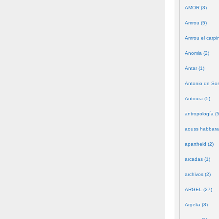
AMOR (3)
Amrou (5)
Amrou el carpin
Anomia (2)
Antar (1)
Antonio de Sos
Antoura (5)
antropología (5
aouss habbara
apartheid (2)
arcadas (1)
archivos (2)
ARGEL (27)
Argelia (8)