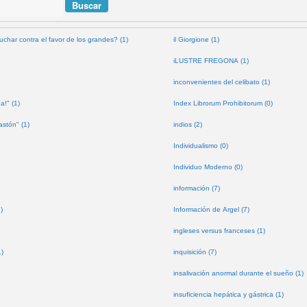
uchar contra el favor de los grandes? (1)
il Giorgione (1)
iLUSTRE FREGONA (1)
inconvenientes del celibato (1)
a!" (1)
Index Librorum Prohibitorum (0)
astón" (1)
indios (2)
Individualismo (0)
Individuo Moderno (0)
información (7)
)
Información de Argel (7)
ingleses versus franceses (1)
1)
inquisición (7)
insalivación anormal durante el sueño (1)
insuficiencia hepática y gástrica (1)