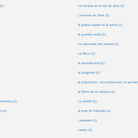
(1)
La esclava de la Isla de Java (1)
La fuente de Siloé (1)
la gallina asada en la arena (1)
la guardia muda (1)
La mansarde des artistes (1)
La Meca (1)
la montaña Kaf (1)
la poligamia (1)
la proposición: una esclava por un grumet
la Reina de la mañana (1)
pirámides (1)
La sirafeh (1)
h (1)
la torre de Fakardin (1)
Lamartine (1)
Lamec (2)