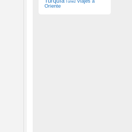
Turquía
Viajes a
Túnez
Oriente