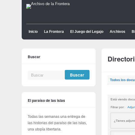
Inicio
La Frontera
El Juego del Legajo
Archivos
Bi
Buscar
Director
Todos los doc
El paraíso de las islas
Está viendo docu
Filtrar por:
Adju
Todas las semanas una entrega de
¿Tienes adjun
las historias del paraíso de las islas,
una utopía libertaria.
Buscar