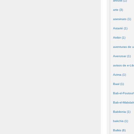
arouss (1)
arte (3)
asesinato (1)
Astarté (1)
Atribir (1)
aventuras de u
Avenzoar (1)
avisos de e-Lib
Azima (1)
Baal (1)
Bab-el-Foutouh
Bab-el-Mabdah
Babilonia (1)
bakchis (1)
Balkis (6)