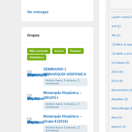
Ver entregas
¿quién osaría l
'arif (1)
Grupos
'ifrit (1)
"¡Gallina al agu
Más reciente
Activo
Popular
"al sable y al b
Alfabético
13 relatos (2)
SEMINARIO 1
2015 (0)
MONARQUÍA HISPÁNICA
Activo hace 3 meses, 2
2016 (0)
semanas
Abd-el-Kérim (1
Monarquía Hispánica –
GRUPO I
Abdallah (2)
Activo hace 3 meses, 2
semanas
Abdul-Medjid (
Monarquía Hispánica –
Abel (1)
Grupo II (2016)
abesch (1)
Activo hace 3 meses, 2
semanas