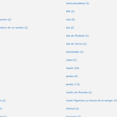
interculturalidad (1)
IRA (2)
antes (1)
Irad (2)
tierro de un santón (1)
Isis (2)
Isla de Roddah (1)
Isla de Venus (1)
Istanbollah (1)
Jabel (1)
Japón (20)
jarabe (4)
jarabe 2 (1)
Jardín de Rosette (1)
s (1)
Javier Figueroa La fuerza de la sangre Ce
1)
Jehová (1)
l (1)
jenízaros (1)