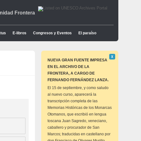
idad Frontera
tus
E-libros
Congresos y Eventos
El paraíso
Descartar
Χ
este
NUEVA GRAN FUENTE IMPRESA
aviso
EN EL ARCHIVO DE LA
FRONTERA, A CARGO DE
FERNANDO FERNÁNDEZ LANZA.
El 15 de septiembre, y como saludo
al nuevo curso, aparecerá la
transcripción completa de las
Memorias Históricas de los Monarcas
Otomanos, que escribió en lengua
toscana Juan Sagredo, veneciano,
caballero y procurador de San
Marcos; traducidas en castellano por
don Francisco de Olivares Murillo,