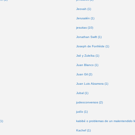
Jeovah (1)
Jerusalén (1)
jesuitas (10)
Jonathan Swift (1)
Joseph de Fonfrède (1)
Jsé y Zuleïka (1)
Juan Blanco (1)
Juan Gil (2)
Juan Luis Alzamora (1)
Jubal (1)
judeoconversos (2)
judío (1)
(1)
kabibé o problemas de un malentendido lin
Kachef (1)