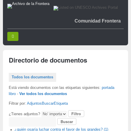
Comunidad Frontera
Directorio de documentos
Todos los documentos
Está viendo documentos con las etiquetas siguientes:
portada
libro
-
Ver todos los documentos
Filtrar por:
Adjuntos
Buscar
Etiqueta
¿Tienes adjuntos?
Buscar
¿quién osaría luchar contra el favor de los grandes? (1)