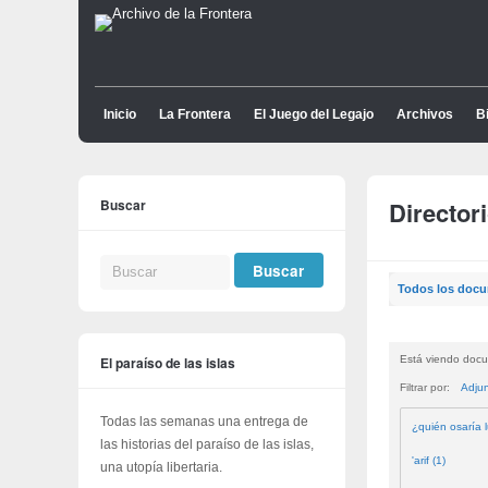
Inicio
La Frontera
El Juego del Legajo
Archivos
Bi
Buscar
Director
Todos los doc
El paraíso de las islas
Está viendo docu
Filtrar por:
Adju
Todas las semanas una entrega de
¿quién osaría l
las historias del paraíso de las islas,
'arif (1)
una utopía libertaria.