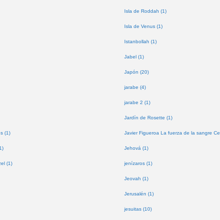
Isla de Roddah (1)
Isla de Venus (1)
Istanbollah (1)
Jabel (1)
Japón (20)
jarabe (4)
jarabe 2 (1)
Jardín de Rosette (1)
s (1)
Javier Figueroa La fuerza de la sangre Ce
1)
Jehová (1)
l (1)
jenízaros (1)
Jeovah (1)
Jerusalén (1)
jesuitas (10)