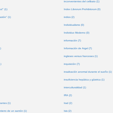
inconvenientes del celibato (1)
a!" (1)
Index Librorum Prohibitorum (0)
astón" (1)
indios (2)
Individualismo (0)
Individuo Moderno (0)
información (7)
)
Información de Argel (7)
ingleses versus franceses (1)
1)
inquisición (7)
insalivación anormal durante el sueño (1)
insuficiencia hepática y gástrica (1)
interculturalidad (1)
IRA (2)
antes (1)
Irad (2)
tierro de un santón (1)
Isis (2)