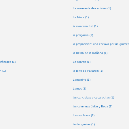
La mansarde des artistes (1)
La Meca (1)
la montaña Kaf (1)
la poligamia (1)
la proposición: una esclava por un grumet
la Reina de la mañana (1)
pirámides (1)
La sirafeh (1)
h (1)
la torre de Fakardin (1)
Lamartine (1)
Lamec (2)
las cancrelats o cucarachas (1)
las columnas Jakin y Booz (1)
Las esclavas (2)
las langostas (1)