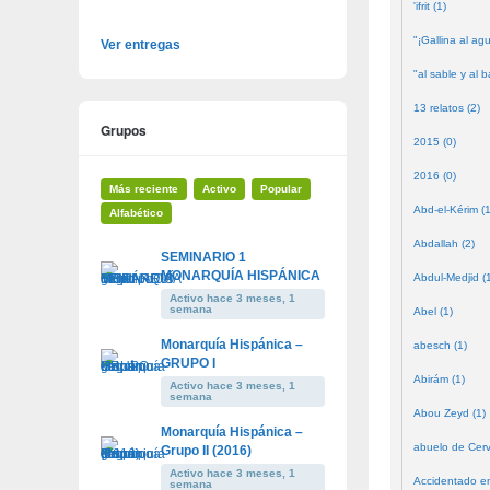
'ifrit (1)
"¡Gallina al agu
Ver entregas
"al sable y al b
13 relatos (2)
Grupos
2015 (0)
2016 (0)
Más reciente
Activo
Popular
Abd-el-Kérim (1
Alfabético
Abdallah (2)
SEMINARIO 1
MONARQUÍA HISPÁNICA
Abdul-Medjid (
Activo hace 3 meses, 1
semana
Abel (1)
Monarquía Hispánica –
abesch (1)
GRUPO I
Abirám (1)
Activo hace 3 meses, 1
semana
Abou Zeyd (1)
Monarquía Hispánica –
abuelo de Cerv
Grupo II (2016)
Activo hace 3 meses, 1
Accidentado en
semana