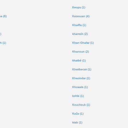
Keops (1)
a (6)
Kesrouan (4)
Khaiffa (1)
)
khamsín (2)
h (1)
Khan Ghafar (1)
Khanoun (2)
khatbé (1)
Khatibecsir (1)
Khazindar (1)
Khowals (1)
kohle (1)
Kouchouk (1)
Koûs (1)
ktab (1)