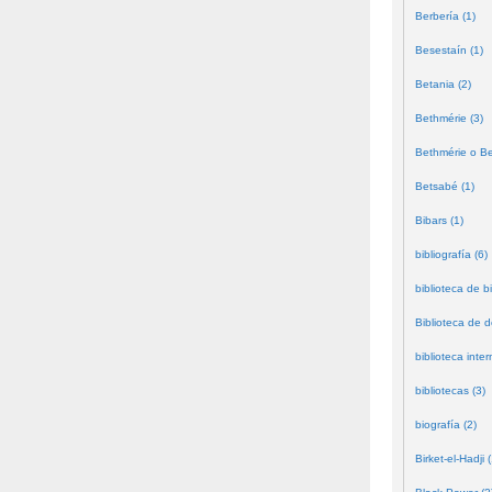
Berbería (1)
Besestaín (1)
Betania (2)
Bethmérie (3)
Bethmérie o Bei
Betsabé (1)
Bibars (1)
bibliografía (6)
biblioteca de bi
Biblioteca de 
biblioteca inter
bibliotecas (3)
biografía (2)
Birket-el-Hadji (