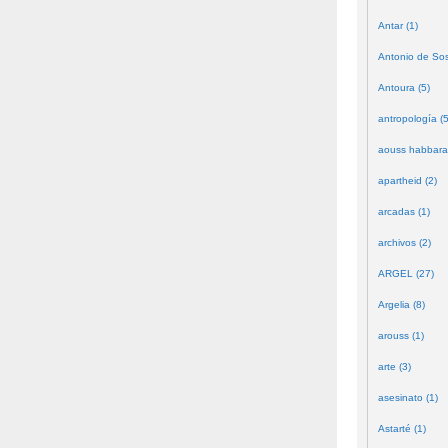
Antar (1)
Antonio de Sos
Antoura (5)
antropología (5
aouss habbara
apartheid (2)
arcadas (1)
archivos (2)
ARGEL (27)
Argelia (8)
arouss (1)
arte (3)
asesinato (1)
Astarté (1)