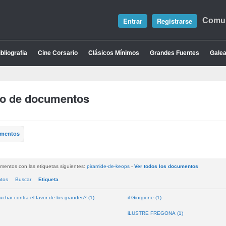
Entrar
Registrarse
Comun
bliografia
Cine Corsario
Clásicos Mínimos
Grandes Fuentes
Galea
io de documentos
umentos
mentos con las etiquetas siguientes:
piramide-de-keops
-
Ver todos los documentos
ntos
Buscar
Etiqueta
uchar contra el favor de los grandes? (1)
il Giorgione (1)
iLUSTRE FREGONA (1)