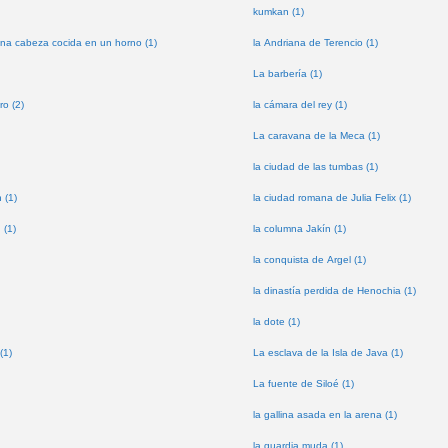
kumkan (1)
na cabeza cocida en un horno (1)
la Andriana de Terencio (1)
La barbería (1)
ro (2)
la cámara del rey (1)
La caravana de la Meca (1)
la ciudad de las tumbas (1)
 (1)
la ciudad romana de Julia Felix (1)
 (1)
la columna Jakín (1)
la conquista de Argel (1)
la dinastía perdida de Henochia (1)
la dote (1)
(1)
La esclava de la Isla de Java (1)
La fuente de Siloé (1)
la gallina asada en la arena (1)
la guardia muda (1)