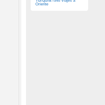
Viajes a
Túnez
Oriente