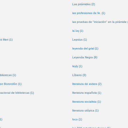
Las pirámides (2)
las profesiones de fe. (1)
las pruebas de "iniciación" en la pirámide 
laʿūq (1)
t Meri (1)
Lepsius (1)
leyenda del grial (1)
Leyenda Negra (9)
leyly (1)
bliotecas (1)
Líbano (3)
don Borondón (1)
literatura de avisos (2)
nacional de bibliotecas (1)
literatura española (1)
literatura socialista (1)
literatura utópica (1)
1)
loco (1)