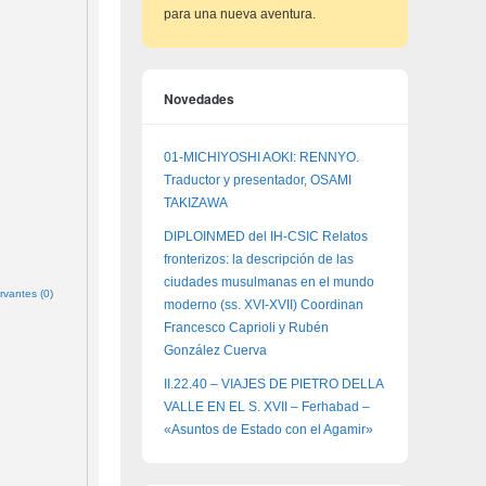
para una nueva aventura.
Novedades
01-MICHIYOSHI AOKI: RENNYO.
Traductor y presentador, OSAMI
TAKIZAWA
DIPLOINMED del IH-CSIC Relatos
fronterizos: la descripción de las
ciudades musulmanas en el mundo
rvantes (0)
moderno (ss. XVI-XVII) Coordinan
Francesco Caprioli y Rubén
González Cuerva
II.22.40 – VIAJES DE PIETRO DELLA
VALLE EN EL S. XVII – Ferhabad –
«Asuntos de Estado con el Agamir»