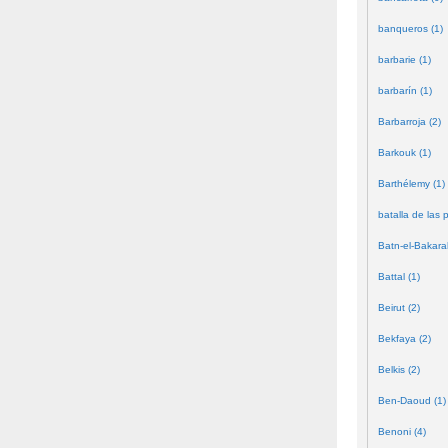
banqueros (1)
barbarie (1)
barbarín (1)
Barbarroja (2)
Barkouk (1)
Barthélemy (1)
batalla de las 
Batn-el-Bakara
Battal (1)
Beirut (2)
Bekfaya (2)
Belkis (2)
Ben-Daoud (1)
Benoni (4)