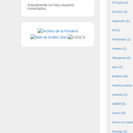
Al-Taysir (1)
Actualmente no hay usuarios
conectados
Al-Yami' (1)
Alejandro (1)
Ali (1)
Ali-Osmán (1)
almées (1)
Alpujarras (2)
alun (1)
América (6)
América latina 
amistad (1)
AMOR (3)
Amrou (5)
Amrou el carpin
Anomia (2)