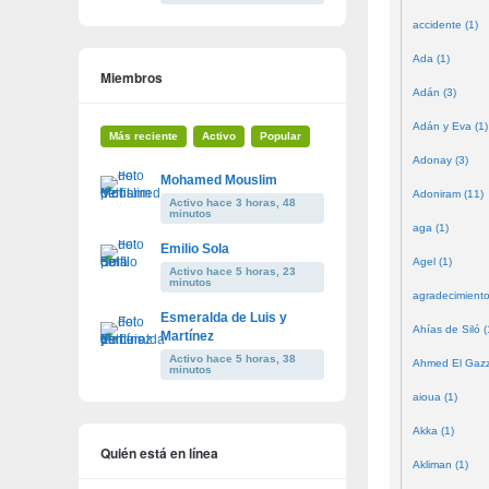
accidente (1)
Ada (1)
Miembros
Adán (3)
Adán y Eva (1)
Más reciente
Activo
Popular
Adonay (3)
Mohamed Mouslim
Adoniram (11)
Activo hace 3 horas, 48
minutos
aga (1)
Emilio Sola
Agel (1)
Activo hace 5 horas, 23
minutos
agradecimiento
Esmeralda de Luis y
Ahías de Siló (
Martínez
Activo hace 5 horas, 38
Ahmed El Gazze
minutos
aioua (1)
Akka (1)
Quién está en línea
Akliman (1)