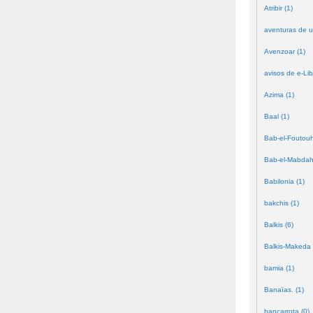
Atribir (1)
aventuras de u
Avenzoar (1)
avisos de e-Lib
Azima (1)
Baal (1)
Bab-el-Foutouh
Bab-el-Mabdah
Babilonia (1)
bakchis (1)
Balkis (6)
Balkis-Makeda 
bamia (1)
Banaïas. (1)
bancarrota (0)