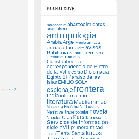
Palabras Clave
abastecimientos
"mohaddisin"
anarquismo
antropología
Arabia
Argel
armada
Argelia
avisos
armada turca
arte
Babilonia
Barbarroja
cautivos
Cervantes
Comercio
Constantinopla
correspondencia de Pietro
della Valle
Diplomacia
corso
Egipto
El Paraiso de las
Islas
EMILIO SOLA
frontera
espionaje
güístico (1)
India
información
literatura
Mediterráneo
Nadadores
Monarquía Hispánica
novela
Narrativa árabe popular
Persia
Orán
Nápoles
poesía
Servicios de Información
siglo XVII primera mitad
turcos
Tierra Santa
teatro
Turquía