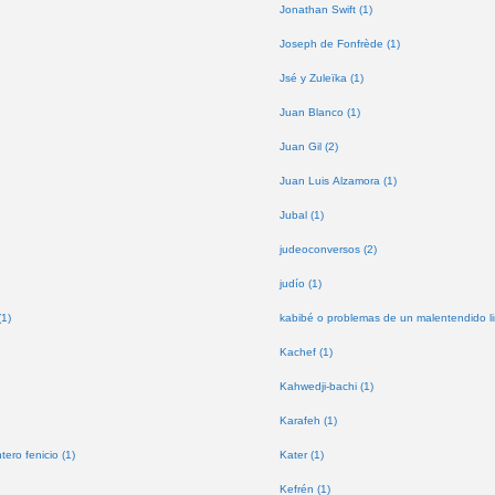
Jonathan Swift (1)
Joseph de Fonfrède (1)
Jsé y Zuleïka (1)
Juan Blanco (1)
Juan Gil (2)
Juan Luis Alzamora (1)
Jubal (1)
judeoconversos (2)
judío (1)
(1)
kabibé o problemas de un malentendido lin
Kachef (1)
Kahwedji-bachi (1)
Karafeh (1)
tero fenicio (1)
Kater (1)
Kefrén (1)