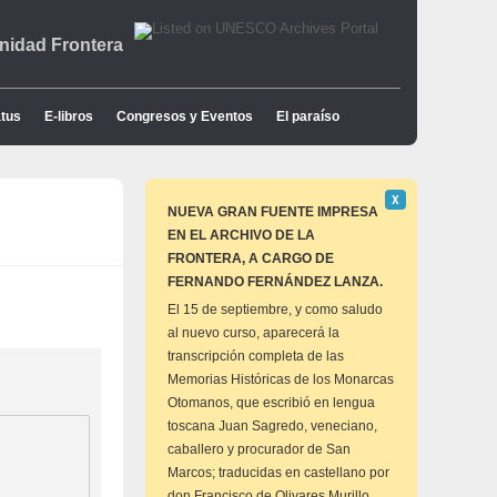
idad Frontera
tus
E-libros
Congresos y Eventos
El paraíso
Descartar
Χ
este
NUEVA GRAN FUENTE IMPRESA
aviso
EN EL ARCHIVO DE LA
FRONTERA, A CARGO DE
FERNANDO FERNÁNDEZ LANZA.
El 15 de septiembre, y como saludo
al nuevo curso, aparecerá la
transcripción completa de las
Memorias Históricas de los Monarcas
Otomanos, que escribió en lengua
toscana Juan Sagredo, veneciano,
caballero y procurador de San
Marcos; traducidas en castellano por
don Francisco de Olivares Murillo,