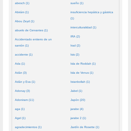
abesch (1)
sueño (1)
Abirám (1)
insuficiencia hepática y gástrica
(1)
Abou Zeyd (1)
interculturalidad (1)
abuelo de Cervantes (1)
IRA (2)
Accidentado entierro de un
santón (1)
Irad (2)
accidente (1)
Isis (2)
Ada (1)
Isla de Roddah (1)
Adán (3)
Isla de Venus (1)
Adán y Eva (1)
Istanbollah (1)
Adonay (3)
Jabel (1)
Adoniram (11)
Japón (20)
aga (1)
jarabe (4)
Agel (1)
jarabe 2 (1)
agradecimientos (1)
Jardín de Rosette (1)