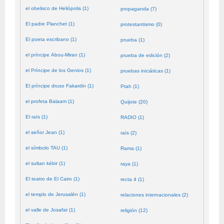
el obelisco de Heliópolis (1)
propaganda (7)
El padre Planchet (1)
protestantismo (0)
El poeta escribano (1)
prueba (1)
el príncipe Abou-Miran (1)
prueba de edición (2)
el Príncipe de los Genios (1)
pruebas iniciáticas (1)
El príncipe druso Fakardin (1)
Ptah (1)
el profeta Balaam (1)
Quijote (20)
El raïs (1)
RADIO (1)
el señor Jean (1)
raïs (2)
el símbolo TAU (1)
Rama (1)
el sultan kébir (1)
raya (1)
El teatro de El Cairo (1)
recta 4 (1)
el templo de Jerusalén (1)
relaciones internacionales (2)
el valle de Josafat (1)
religión (12)