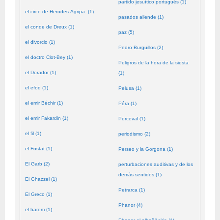
partido jesuítico portugués (1)
el circo de Herodes Agripa. (1)
pasados allende (1)
el conde de Dreux (1)
paz (5)
el divorcio (1)
Pedro Burguillos (2)
el doctro Clot-Bey (1)
Peligros de la hora de la siesta
el Dorador (1)
(1)
el efod (1)
Pelusa (1)
el emir Béchir (1)
Péra (1)
el emir Fakardin (1)
Perceval (1)
el fil (1)
periodismo (2)
el Fostat (1)
Perseo y la Gorgona (1)
El Garb (2)
perturbaciones auditivas y de los
demás sentidos (1)
El Ghazzel (1)
Petrarca (1)
El Greco (1)
Phanor (4)
el harem (1)