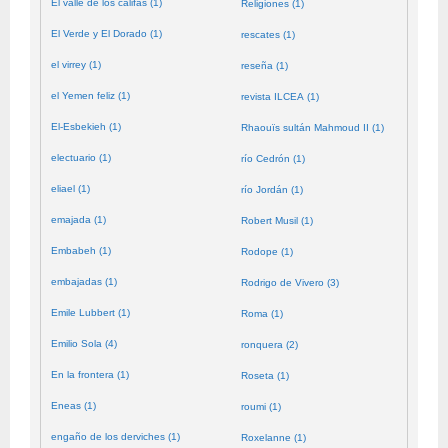
El valle de los califas (1)
Religiones (1)
El Verde y El Dorado (1)
rescates (1)
el virrey (1)
reseña (1)
el Yemen feliz (1)
revista ILCEA (1)
El-Esbekieh (1)
Rhaouïs sultán Mahmoud II (1)
electuario (1)
río Cedrón (1)
eliael (1)
río Jordán (1)
emajada (1)
Robert Musil (1)
Embabeh (1)
Rodope (1)
embajadas (1)
Rodrigo de Vivero (3)
Emile Lubbert (1)
Roma (1)
Emilio Sola (4)
ronquera (2)
En la frontera (1)
Roseta (1)
Eneas (1)
roumi (1)
engaño de los derviches (1)
Roxelanne (1)