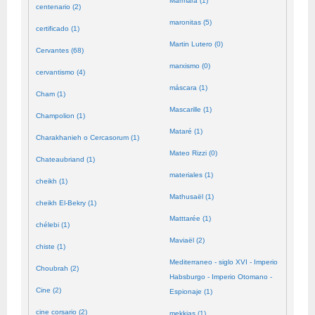
Mármara (1)
centenario (2)
maronitas (5)
certificado (1)
Martin Lutero (0)
Cervantes (68)
marxismo (0)
cervantismo (4)
máscara (1)
Cham (1)
Mascarille (1)
Champolion (1)
Mataré (1)
Charakhanieh o Cercasorum (1)
Mateo Rizzi (0)
Chateaubriand (1)
materiales (1)
cheikh (1)
Mathusaël (1)
cheikh El-Bekry (1)
Matttarée (1)
chélebi (1)
Maviaël (2)
chiste (1)
Mediterraneo - siglo XVI - Imperio
Choubrah (2)
Habsburgo - Imperio Otomano -
Cine (2)
Espionaje (1)
cine corsario (2)
mekkias (1)