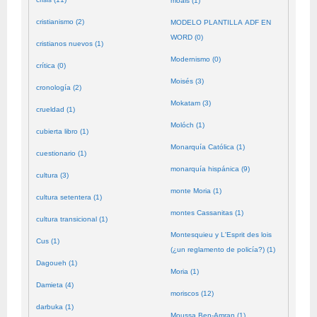
moals (1)
cristianismo (2)
MODELO PLANTILLA ADF EN
WORD (0)
cristianos nuevos (1)
Modernismo (0)
crítica (0)
Moisés (3)
cronología (2)
Mokatam (3)
crueldad (1)
Molóch (1)
cubierta libro (1)
Monarquía Católica (1)
cuestionario (1)
monarquía hispánica (9)
cultura (3)
monte Moria (1)
cultura setentera (1)
montes Cassanitas (1)
cultura transicional (1)
Montesquieu y L'Esprit des lois
Cus (1)
(¿un reglamento de policía?) (1)
Dagoueh (1)
Moria (1)
Damieta (4)
moriscos (12)
darbuka (1)
Moussa Ben-Amran (1)