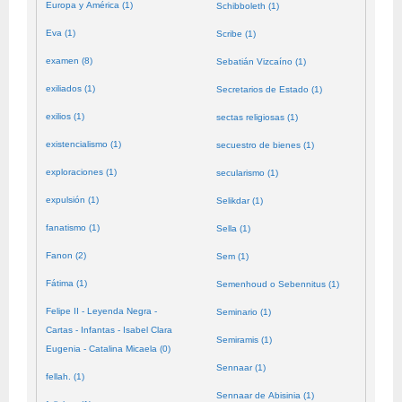
Europa y América (1)
Schibboleth (1)
Eva (1)
Scribe (1)
examen (8)
Sebatián Vizcaíno (1)
exiliados (1)
Secretarios de Estado (1)
exilios (1)
sectas religiosas (1)
existencialismo (1)
secuestro de bienes (1)
exploraciones (1)
secularismo (1)
expulsión (1)
Selikdar (1)
fanatismo (1)
Sella (1)
Fanon (2)
Sem (1)
Fátima (1)
Semenhoud o Sebennitus (1)
Felipe II - Leyenda Negra -
Seminario (1)
Cartas - Infantas - Isabel Clara
Semiramis (1)
Eugenia - Catalina Micaela (0)
Sennaar (1)
fellah. (1)
Sennaar de Abisinia (1)