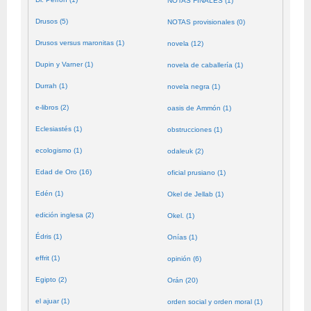
NOTAS FINALES (1)
Drusos (5)
NOTAS provisionales (0)
Drusos versus maronitas (1)
novela (12)
Dupin y Varner (1)
novela de caballería (1)
Durrah (1)
novela negra (1)
e-libros (2)
oasis de Ammón (1)
Eclesiastés (1)
obstrucciones (1)
ecologismo (1)
odaleuk (2)
Edad de Oro (16)
oficial prusiano (1)
Edén (1)
Okel de Jellab (1)
edición inglesa (2)
Okel. (1)
Édris (1)
Onías (1)
effrit (1)
opinión (6)
Egipto (2)
Orán (20)
el ajuar (1)
orden social y orden moral (1)