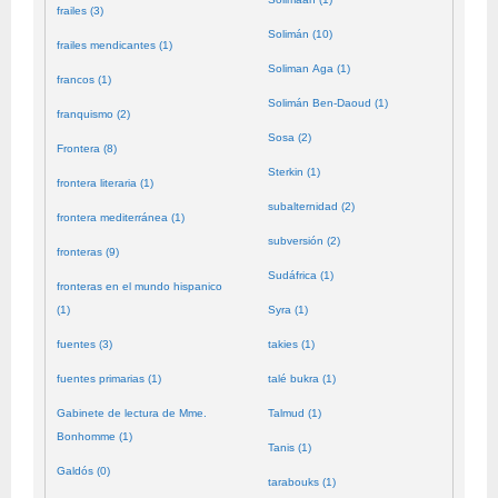
frailes (3)
Solimán (10)
frailes mendicantes (1)
Soliman Aga (1)
francos (1)
Solimán Ben-Daoud (1)
franquismo (2)
Sosa (2)
Frontera (8)
Sterkin (1)
frontera literaria (1)
subalternidad (2)
frontera mediterránea (1)
subversión (2)
fronteras (9)
Sudáfrica (1)
fronteras en el mundo hispanico
(1)
Syra (1)
fuentes (3)
takies (1)
fuentes primarias (1)
talé bukra (1)
Gabinete de lectura de Mme.
Talmud (1)
Bonhomme (1)
Tanis (1)
Galdós (0)
tarabouks (1)