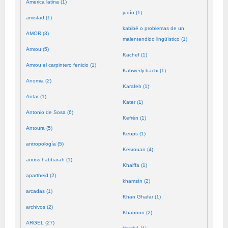
América latina (1)
judío (1)
amistad (1)
kabibé o problemas de un
AMOR (3)
malentendido lingüístico (1)
Amrou (5)
Kachef (1)
Amrou el carpintero fenicio (1)
Kahwedji-bachi (1)
Anomia (2)
Karafeh (1)
Antar (1)
Kater (1)
Antonio de Sosa (6)
Kefrén (1)
Antoura (5)
Keops (1)
antropología (5)
Kesrouan (4)
aouss habbarah (1)
Khaiffa (1)
apartheid (2)
khamsín (2)
arcadas (1)
Khan Ghafar (1)
archivos (2)
Khanoun (2)
ARGEL (27)