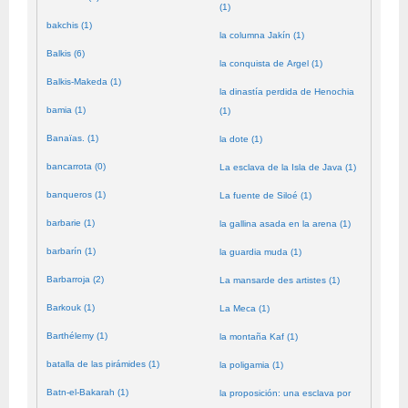
(1)
bakchis (1)
la columna Jakín (1)
Balkis (6)
la conquista de Argel (1)
Balkis-Makeda (1)
la dinastía perdida de Henochia
bamia (1)
(1)
Banaïas. (1)
la dote (1)
bancarrota (0)
La esclava de la Isla de Java (1)
banqueros (1)
La fuente de Siloé (1)
barbarie (1)
la gallina asada en la arena (1)
barbarín (1)
la guardia muda (1)
Barbarroja (2)
La mansarde des artistes (1)
Barkouk (1)
La Meca (1)
Barthélemy (1)
la montaña Kaf (1)
batalla de las pirámides (1)
la poligamia (1)
Batn-el-Bakarah (1)
la proposición: una esclava por