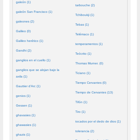
galeón (1)
tarbouche (2)
galeón San Francisco (1)
Tchiboukji (1)
galeones (2)
Tebas (1)
Galileo (0)
Telémaco (1)
Galileo herético (1)
temperamentos (1)
Gandhi (2)
Teócrito (1)
ganglios en el cuello (1)
Thomas Murner. (0)
ganglios que se alojan bajo la
Ticiano (1)
axila (1)
Tiempo Cervantes (0)
Gauttier d'Arc (1)
Tiempo de Cervantes (13)
genios (1)
Tifón (1)
Gessen (1)
Tiro (1)
ghavasies (1)
tocados por el dedo de dios (1)
ghawasies (1)
tolerancia (2)
ghazis (1)