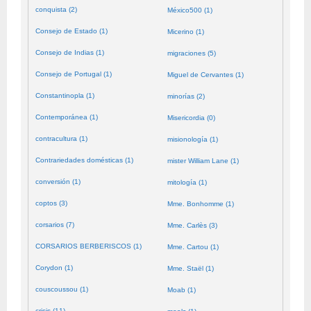
conquista (2)
México500 (1)
Consejo de Estado (1)
Micerino (1)
Consejo de Indias (1)
migraciones (5)
Consejo de Portugal (1)
Miguel de Cervantes (1)
Constantinopla (1)
minorías (2)
Contemporánea (1)
Misericordia (0)
contracultura (1)
misionología (1)
Contrariedades domésticas (1)
mister William Lane (1)
conversión (1)
mitología (1)
coptos (3)
Mme. Bonhomme (1)
corsarios (7)
Mme. Carlès (3)
CORSARIOS BERBERISCOS (1)
Mme. Cartou (1)
Corydon (1)
Mme. Staël (1)
couscoussou (1)
Moab (1)
crisis (11)