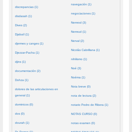
navegación (1)
discrepancias (1)
negociaciones (1)
disdasah (1)
Nemrod (3)
Dives (2)
Nemrud (1)
Djabaïl (1)
Nerval (2)
djermes y canges (1)
Nicolás Cabrillana (1)
Djezzar-Pacha (1)
nihilismo (1)
djins (1)
Noé (3)
documentación (2)
Noéma (1)
Dohza (1)
Nota breve (0)
dolores de las articulaciones en
general (1)
nota de lectura (2)
dominicos (0)
notario Pedro de Ribera (1)
dos (0)
NOTAS CURSO (0)
dourah (1)
notas examen (0)
Dr. Perron (1)