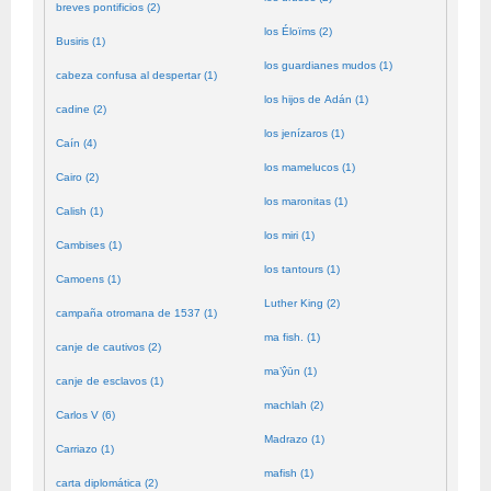
breves pontificios (2)
los Éloïms (2)
Busiris (1)
los guardianes mudos (1)
cabeza confusa al despertar (1)
los hijos de Adán (1)
cadine (2)
los jenízaros (1)
Caín (4)
los mamelucos (1)
Cairo (2)
los maronitas (1)
Calish (1)
los miri (1)
Cambises (1)
los tantours (1)
Camoens (1)
Luther King (2)
campaña otromana de 1537 (1)
ma fish. (1)
canje de cautivos (2)
ma’ŷūn (1)
canje de esclavos (1)
machlah (2)
Carlos V (6)
Madrazo (1)
Carriazo (1)
mafish (1)
carta diplomática (2)