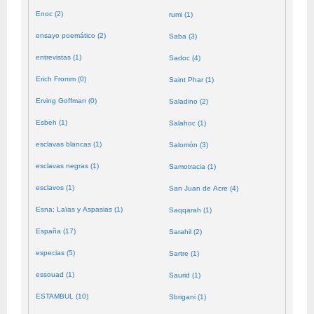
Enoc (2)
rumi (1)
ensayo poemático (2)
Saba (3)
entrevistas (1)
Sadoc (4)
Erich Fromm (0)
Saint Phar (1)
Erving Goffman (0)
Saladino (2)
Esbeh (1)
Salahoc (1)
esclavas blancas (1)
Salomón (3)
esclavas negras (1)
Samotracia (1)
esclavos (1)
San Juan de Acre (4)
Esna; Laïas y Aspasias (1)
Saqqarah (1)
España (17)
Sarahil (2)
especias (5)
Sartre (1)
essouad (1)
Saurid (1)
ESTAMBUL (10)
Sbrigani (1)