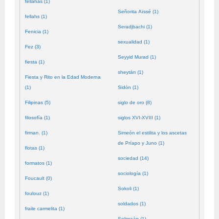
fellahas (1)
Señorita Aïssé (1)
fellahs (1)
Seradjbachi (1)
Fenicia (1)
sexualidad (1)
Fez (3)
Seyyid Murad (1)
fiesta (1)
sheytán (1)
Fiesta y Rito en la Edad Moderna
(1)
Sidón (1)
Filipinas (5)
siglo de oro (8)
filosofía (1)
siglos XVI-XVIII (1)
firman. (1)
Simeón el estilita y los ascetas
de Príapo y Juno (1)
flotas (1)
sociedad (14)
formatos (1)
sociología (1)
Foucault (0)
Sokoli (1)
foulouz (1)
soldados (1)
fraile carmelita (1)
Solimaán (1)