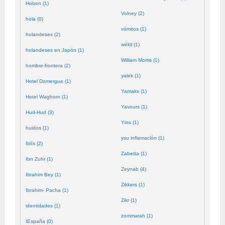
Hoben (1)
Volney (2)
hola (0)
vómitos (1)
holandeses (2)
wékil (1)
holandeses en Japón (1)
William Morris (1)
hombre-frontera (2)
yalek (1)
Hotel Domergue (1)
Yamaks (1)
Hotel Waghorn (1)
Yavours (1)
Hud-Hud (3)
Yins (1)
huidos (1)
ysu inflamación (1)
Iblís (2)
Zabetta (1)
Ibn Zuhr (1)
Zeynab (4)
Ibrahim Bey (1)
Zikkers (1)
Ibrahim- Pacha (1)
Zikr (1)
identidades (1)
zommarah (1)
IEspaña (0)