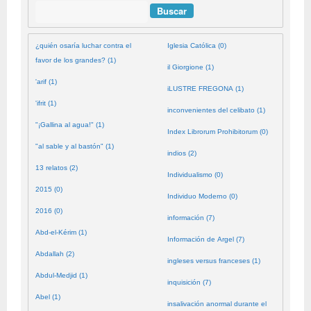
Buscar
¿quién osaría luchar contra el
Iglesia Católica (0)
favor de los grandes? (1)
il Giorgione (1)
'arif (1)
iLUSTRE FREGONA (1)
'ifrit (1)
inconvenientes del celibato (1)
"¡Gallina al agua!" (1)
Index Librorum Prohibitorum (0)
"al sable y al bastón" (1)
indios (2)
13 relatos (2)
Individualismo (0)
2015 (0)
Individuo Moderno (0)
2016 (0)
información (7)
Abd-el-Kérim (1)
Información de Argel (7)
Abdallah (2)
ingleses versus franceses (1)
Abdul-Medjid (1)
inquisición (7)
Abel (1)
insalivación anormal durante el