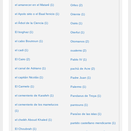
el amanecer en el Mataré (1)
Orfeo (2)
el Apolo sirio o el Baal fenicio (1)
Oriente (1)
el Árbol de la Ciencia (1)
Osiris (1)
El boghaz (1)
Oterfut (1)
el cabo Boutroun (1)
Otomanos (2)
el cadi (1)
oualems (2)
El Cairo (2)
Pablo IV (1)
el canal de Adriano (1)
pachá de Acre (2)
el capitán Nicolás (1)
Padre Juan (1)
El Carmelo (1)
Palermo (1)
el cementerio de Karafeh (1)
Pandarus de Troya (1)
el cementerio de los mamelucos
pantouns (1)
(1)
Paraíso de las islas (1)
el cheikh Aboud Khaled (1)
partido castellano mendicante (1)
El Choubrah (1)