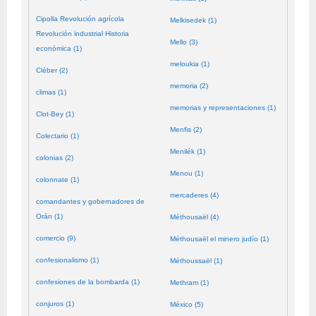
Cipolla Revolución agrícola
Melkisedek (1)
Revolución industrial Historia
Mello (3)
económica (1)
meloukia (1)
Cléber (2)
memoria (2)
climas (1)
memorias y representaciones (1)
Clot-Bey (1)
Menfis (2)
Colectario (1)
Menilék (1)
colonias (2)
Menou (1)
colonnate (1)
mercaderes (4)
comandantes y gobernadores de
Orán (1)
Méthousaël (4)
comercio (9)
Méthousaël el minero judío (1)
confesionalismo (1)
Méthoussaël (1)
confesiones de la bombarda (1)
Methram (1)
conjuros (1)
México (5)