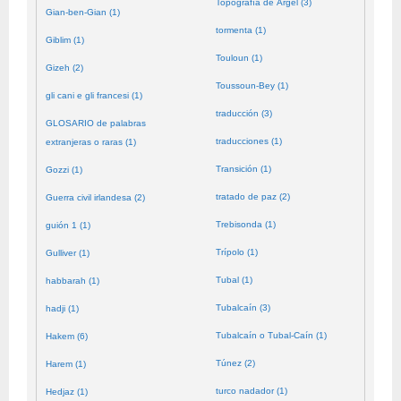
Topografía de Argel (3)
Gian-ben-Gian (1)
tormenta (1)
Giblim (1)
Touloun (1)
Gizeh (2)
Toussoun-Bey (1)
gli cani e gli francesi (1)
traducción (3)
GLOSARIO de palabras
traducciones (1)
extranjeras o raras (1)
Transición (1)
Gozzi (1)
tratado de paz (2)
Guerra civil irlandesa (2)
Trebisonda (1)
guión 1 (1)
Trípolo (1)
Gulliver (1)
Tubal (1)
habbarah (1)
Tubalcaín (3)
hadji (1)
Tubalcaín o Tubal-Caín (1)
Hakem (6)
Túnez (2)
Harem (1)
turco nadador (1)
Hedjaz (1)