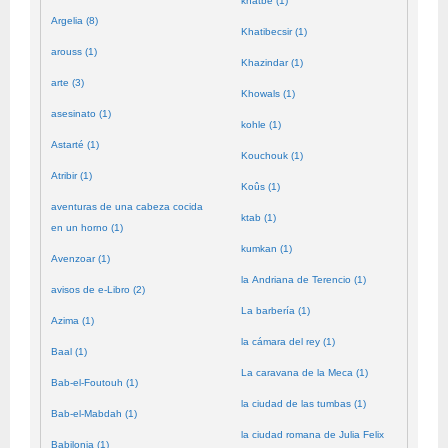
khatbé (1)
Argelia (8)
Khatibecsir (1)
arouss (1)
Khazindar (1)
arte (3)
Khowals (1)
asesinato (1)
kohle (1)
Astarté (1)
Kouchouk (1)
Atribir (1)
Koûs (1)
aventuras de una cabeza cocida
ktab (1)
en un horno (1)
kumkan (1)
Avenzoar (1)
la Andriana de Terencio (1)
avisos de e-Libro (2)
La barbería (1)
Azima (1)
la cámara del rey (1)
Baal (1)
La caravana de la Meca (1)
Bab-el-Foutouh (1)
la ciudad de las tumbas (1)
Bab-el-Mabdah (1)
la ciudad romana de Julia Felix
Babilonia (1)