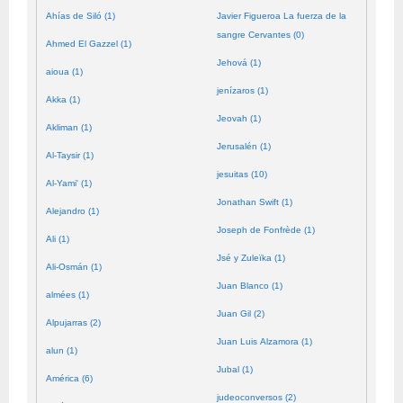
Ahías de Siló (1)
Javier Figueroa La fuerza de la
sangre Cervantes (0)
Ahmed El Gazzel (1)
Jehová (1)
aioua (1)
jenízaros (1)
Akka (1)
Jeovah (1)
Akliman (1)
Jerusalén (1)
Al-Taysir (1)
jesuitas (10)
Al-Yami' (1)
Jonathan Swift (1)
Alejandro (1)
Joseph de Fonfrède (1)
Ali (1)
Jsé y Zuleïka (1)
Ali-Osmán (1)
Juan Blanco (1)
almées (1)
Juan Gil (2)
Alpujarras (2)
Juan Luis Alzamora (1)
alun (1)
Jubal (1)
América (6)
judeoconversos (2)