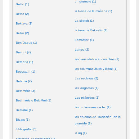
un grumete (1)
Battal (1)
la Reina de la mañana (1)
Beirut (2)
La sirafeh (1)
Bekfaya (2)
la torre de Fakardin (1)
Belkis (2)
Lamartine (1)
Ben-Daoud (1)
Lamec (2)
Benoni (4)
las cancrelats o cucarachas (1)
Berbería (1)
las columnas Jakin y Booz (1)
Besestaín (1)
Las esclavas (2)
Betania (2)
las langostas (1)
Bethmérie (3)
Las pirámides (2)
Bethmérie o Beit Meri (1)
las profesiones de fe. (1)
Betsabé (1)
las pruebas de "iniciación" en la
Bibars (1)
pirámide (1)
bibliografía (6)
laʿūq (1)
biblioteca de bibliotecas (1)