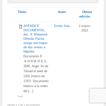
Tienes
Título
Autor
Última
adjunto
edición
APÉNDICE
Emilio Sola
2 marzo,
DOCUMENTAL,
2012
doc. 8: Mohamed
Othmán Pacha
otorga una tregua
de dos meses a
Nápoles
Documento 8
A.H.N.M./S.E./L.
3585. Argel fin de
?ûmad el awel de
1201 (marzo de
1787). Documento
relativo a la orden
del […]
Leer
Viendo 1-1 de 1 documentos