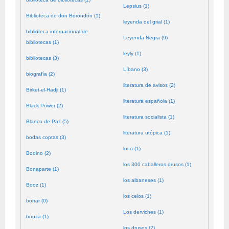
Lepsius (1)
Biblioteca de don Borondón (1)
leyenda del grial (1)
biblioteca internacional de
Leyenda Negra (9)
bibliotecas (1)
leyly (1)
bibliotecas (3)
Líbano (3)
biografía (2)
literatura de avisos (2)
Birket-el-Hadji (1)
literatura española (1)
Black Power (2)
literatura socialista (1)
Blanco de Paz (5)
literatura utópica (1)
bodas coptas (3)
loco (1)
Bodino (2)
los 300 caballeros drusos (1)
Bonaparte (1)
los albaneses (1)
Booz (1)
los celos (1)
borrar (0)
Los derviches (1)
bouza (1)
los drusos (2)