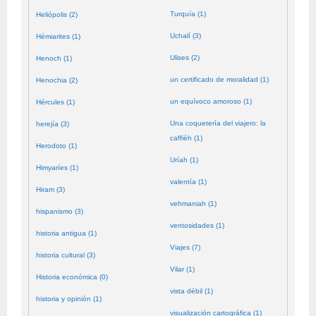
Turquía (1)
Heliópolis (2)
Uchalí (3)
Hémiarites (1)
Ulises (2)
Henoch (1)
un certificado de moralidad (1)
Henochia (2)
un equívoco amoroso (1)
Hércules (1)
Una coquetería del viajero: la
herejía (3)
caffiéh (1)
Herodoto (1)
Uríah (1)
Himyaríes (1)
valentía (1)
Hiram (3)
vehmaniah (1)
hispanismo (3)
ventosidades (1)
historia antigua (1)
Viajes (7)
historia cultural (3)
Vilar (1)
Historia económica (0)
vista débil (1)
historia y opinión (1)
visualización cartográfica (1)