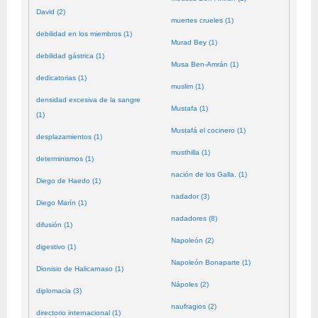
David (2)
muertes crueles (1)
debilidad en los miembros (1)
Murad Bey (1)
debilidad gástrica (1)
Musa Ben-Amrán (1)
dedicatorias (1)
muslim (1)
densidad excesiva de la sangre
Mustafa (1)
(1)
Mustafá el cocinero (1)
desplazamientos (1)
musthilla (1)
determinismos (1)
nación de los Galla. (1)
Diego de Haedo (1)
nadador (3)
Diego Marín (1)
nadadores (8)
difusión (1)
Napoleón (2)
digestivo (1)
Napoleón Bonaparte (1)
Dionisio de Halicarnaso (1)
Nápoles (2)
diplomacia (3)
naufragios (2)
directorio internacional (1)