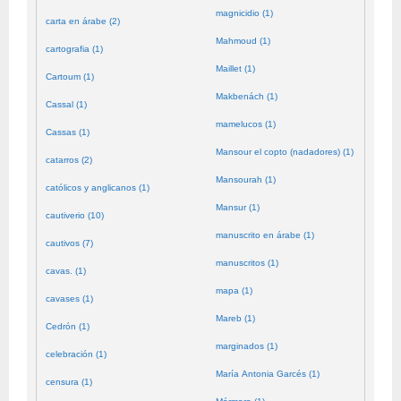
magnicidio (1)
carta en árabe (2)
Mahmoud (1)
cartografia (1)
Maillet (1)
Cartoum (1)
Makbenách (1)
Cassal (1)
mamelucos (1)
Cassas (1)
Mansour el copto (nadadores) (1)
catarros (2)
Mansourah (1)
católicos y anglicanos (1)
Mansur (1)
cautiverio (10)
manuscrito en árabe (1)
cautivos (7)
manuscritos (1)
cavas. (1)
mapa (1)
cavases (1)
Mareb (1)
Cedrón (1)
marginados (1)
celebración (1)
María Antonia Garcés (1)
censura (1)