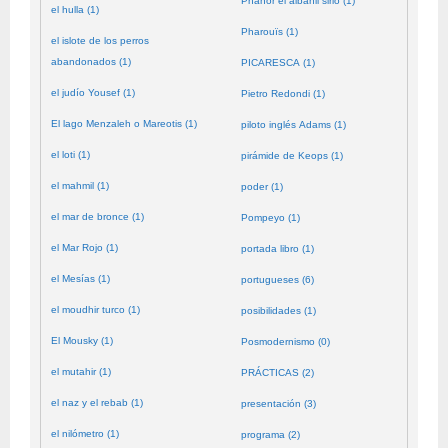
Phanor el albañil sirio (1)
el hulla (1)
Pharouïs (1)
el islote de los perros
abandonados (1)
PICARESCA (1)
el judío Yousef (1)
Pietro Redondi (1)
El lago Menzaleh o Mareotis (1)
piloto inglés Adams (1)
el loti (1)
pirámide de Keops (1)
el mahmil (1)
poder (1)
el mar de bronce (1)
Pompeyo (1)
el Mar Rojo (1)
portada libro (1)
el Mesías (1)
portugueses (6)
el moudhir turco (1)
posibilidades (1)
El Mousky (1)
Posmodernismo (0)
el mutahir (1)
PRÁCTICAS (2)
el naz y el rebab (1)
presentación (3)
el nilómetro (1)
programa (2)