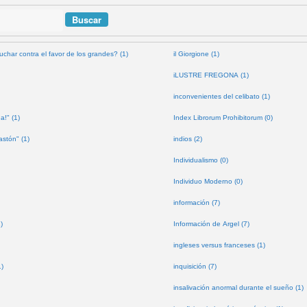
uchar contra el favor de los grandes? (1)
il Giorgione (1)
iLUSTRE FREGONA (1)
inconvenientes del celibato (1)
a!" (1)
Index Librorum Prohibitorum (0)
astón" (1)
indios (2)
Individualismo (0)
Individuo Moderno (0)
información (7)
)
Información de Argel (7)
ingleses versus franceses (1)
1)
inquisición (7)
insalivación anormal durante el sueño (1)