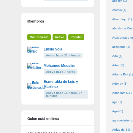
abesch (1)
Abirám (1)
Abou Zeyd (1)
Miembros
abuelo de Cerv
Más reciente
Activo
Popular
Accidentado en
accidente (1)
Emilio Sola
Activo hace 31 minutos
Ada (1)
Mohamed Mouslim
Adán (3)
Activo hace 7 horas
Adán y Eva (1)
Esmeralda de Luis y
Adonay (3)
Martínez
Activo hace 16 horas, 37
Adoniram (11)
minutos
aga (1)
Agel (1)
Quién está en línea
agradecimiento
Ahías de Siló (