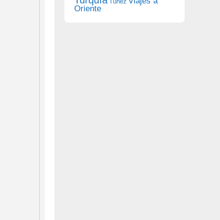
Viajes a
Túnez
Oriente