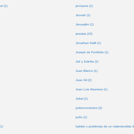
l (1)
jenízaros (1)
Jeovah (1)
Jerusalén (1)
jesuitas (10)
Jonathan Swift (1)
Joseph de Fonfrède (1)
Jsé y Zuleïka (1)
Juan Blanco (1)
Juan Gil (2)
Juan Luis Alzamora (1)
Jubal (1)
judeoconversos (2)
judío (1)
(1)
kabibé o problemas de un malentendido lin