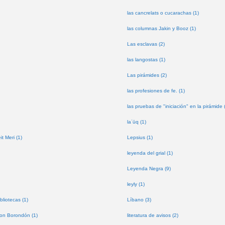
las cancrelats o cucarachas (1)
las columnas Jakin y Booz (1)
Las esclavas (2)
las langostas (1)
Las pirámides (2)
las profesiones de fe. (1)
las pruebas de "iniciación" en la pirámide 
laʿūq (1)
t Meri (1)
Lepsius (1)
leyenda del grial (1)
Leyenda Negra (9)
leyly (1)
bliotecas (1)
Líbano (3)
don Borondón (1)
literatura de avisos (2)