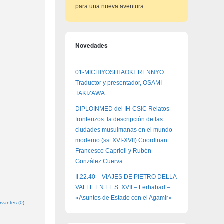
para una nueva aventura.
Novedades
01-MICHIYOSHI AOKI: RENNYO.
Traductor y presentador, OSAMI
TAKIZAWA
DIPLOINMED del IH-CSIC Relatos
fronterizos: la descripción de las
ciudades musulmanas en el mundo
moderno (ss. XVI-XVII) Coordinan
Francesco Caprioli y Rubén
González Cuerva
II.22.40 – VIAJES DE PIETRO DELLA
VALLE EN EL S. XVII – Ferhabad –
«Asuntos de Estado con el Agamir»
rvantes (0)