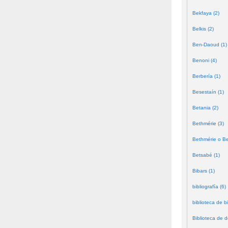
Bekfaya (2)
Belkis (2)
Ben-Daoud (1)
Benoni (4)
Berbería (1)
Besestaín (1)
Betania (2)
Bethmérie (3)
Bethmérie o Bei
Betsabé (1)
Bibars (1)
bibliografía (6)
biblioteca de bi
Biblioteca de 