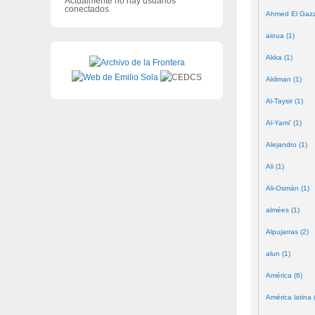
Actualmente no hay usuarios
conectados
Ahmed El Gazze
aioua (1)
Akka (1)
Akliman (1)
Al-Taysir (1)
Al-Yami' (1)
Alejandro (1)
Ali (1)
Ali-Osmán (1)
almées (1)
Alpujarras (2)
alun (1)
América (6)
América latina 