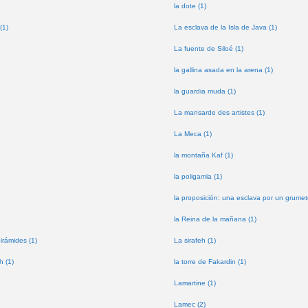
la dote (1)
(1)
La esclava de la Isla de Java (1)
La fuente de Siloé (1)
la gallina asada en la arena (1)
la guardia muda (1)
La mansarde des artistes (1)
La Meca (1)
la montaña Kaf (1)
la poligamia (1)
la proposición: una esclava por un grumet
la Reina de la mañana (1)
pirámides (1)
La sirafeh (1)
h (1)
la torre de Fakardin (1)
Lamartine (1)
Lamec (2)