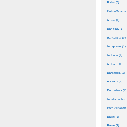
Balkis (6)
Balkis-Makeda 
bamia (1)
Banaïas. (1)
bancarrota (0)
banqueros (1)
barbarie (1)
barbarín (1)
Barbarroja (2)
Barkouk (1)
Barthélemy (1)
batalla de las 
Batn-el-Bakara
Battal (1)
Beirut (2)