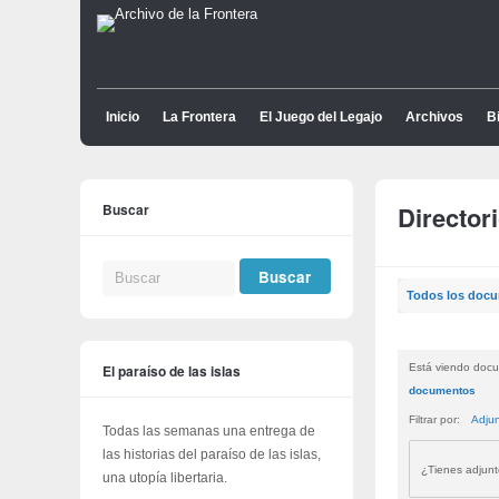
Inicio
La Frontera
El Juego del Legajo
Archivos
Bi
Buscar
Director
Todos los doc
El paraíso de las islas
Está viendo docu
documentos
Filtrar por:
Adju
Todas las semanas una entrega de
las historias del paraíso de las islas,
¿Tienes adjun
una utopía libertaria.