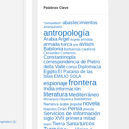
Palabras Clave
abastecimientos
"mohaddisin"
anarquismo
antropología
Arabia
Argel
armada
Argelia
avisos
armada turca
arte
Babilonia
Barbarroja
cautivos
Cervantes
Comercio
Constantinopla
correspondencia de Pietro
della Valle
Diplomacia
corso
Egipto
El Paraiso de las
Islas
EMILIO SOLA
frontera
espionaje
India
información
literatura
Mediterráneo
Nadadores
Monarquía Hispánica
novela
Narrativa árabe popular
Persia
Orán
Nápoles
poesía
Servicios de Información
siglo XVII primera mitad
güístico (1)
turcos
Tierra Santa
teatro
Turquía