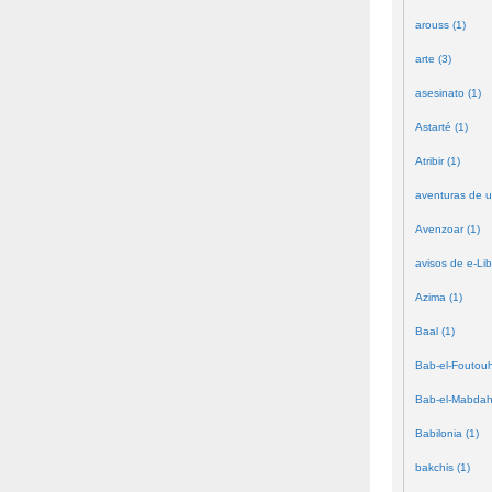
arouss (1)
arte (3)
asesinato (1)
Astarté (1)
Atribir (1)
aventuras de u
Avenzoar (1)
avisos de e-Lib
Azima (1)
Baal (1)
Bab-el-Foutouh
Bab-el-Mabdah
Babilonia (1)
bakchis (1)