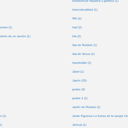
insuficiencia hepática y gástrica (1)
interculturalidad (1)
IRA (2)
antes (1)
Irad (2)
tierro de un santón (1)
Isis (2)
Isla de Roddah (1)
Isla de Venus (1)
Istanbollah (1)
Jabel (1)
Japón (20)
jarabe (4)
jarabe 2 (1)
Jardín de Rosette (1)
s (1)
Javier Figueroa La fuerza de la sangre Ce
1)
Jehová (1)