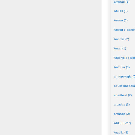
amistad (1)
AMOR (3)
Amrou (5)
Amrou el carpin
Anomia (2)
Antar (1)
Antonio de Sos
Antoura (5)
antropología (5
aouss habbara
apartheid (2)
arcadas (1)
archivos (2)
ARGEL (27)
Argelia (8)