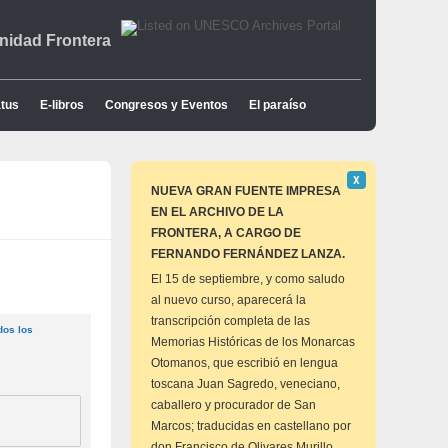
idad Frontera
tus
E-libros
Congresos y Eventos
El paraíso
Descartar
Χ
este
NUEVA GRAN FUENTE IMPRESA
aviso
EN EL ARCHIVO DE LA
FRONTERA, A CARGO DE
FERNANDO FERNÁNDEZ LANZA.
El 15 de septiembre, y como saludo
al nuevo curso, aparecerá la
transcripción completa de las
dos los
Memorias Históricas de los Monarcas
Otomanos, que escribió en lengua
toscana Juan Sagredo, veneciano,
caballero y procurador de San
Marcos; traducidas en castellano por
don Francisco de Olivares Murillo,