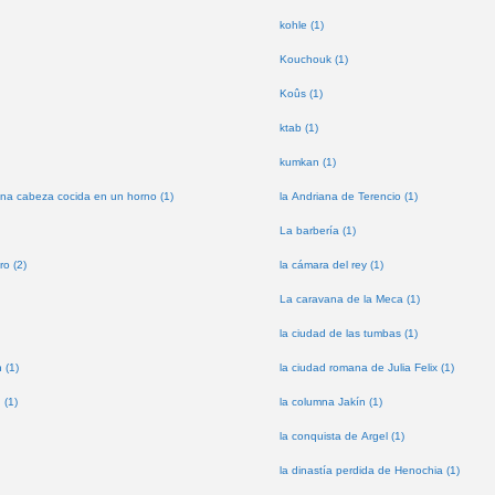
kohle (1)
Kouchouk (1)
Koûs (1)
ktab (1)
kumkan (1)
na cabeza cocida en un horno (1)
la Andriana de Terencio (1)
La barbería (1)
ro (2)
la cámara del rey (1)
La caravana de la Meca (1)
la ciudad de las tumbas (1)
 (1)
la ciudad romana de Julia Felix (1)
 (1)
la columna Jakín (1)
la conquista de Argel (1)
la dinastía perdida de Henochia (1)