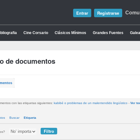
Entrar
Registrarse
Comun
bliografia
Cine Corsario
Clásicos Mínimos
Grandes Fuentes
Galea
io de documentos
umentos
mentos con las etiquetas siguientes:
kabibé o problemas de un malentendido lingüístico
-
Ver to
ntos
Buscar
Etiqueta
tos?