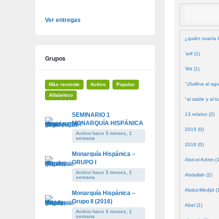
Buscar
Ver entregas
¿quién osaría l
'arif (1)
Grupos
'ifrit (1)
"¡Gallina al agu
Más reciente
Activo
Popular
Alfabético
"al sable y al b
SEMINARIO 1
13 relatos (2)
MONARQUÍA HISPÁNICA
2015 (0)
Activo hace 3 meses, 1
semana
2016 (0)
Monarquía Hispánica –
Abd-el-Kérim (1
GRUPO I
Activo hace 3 meses, 1
Abdallah (2)
semana
Abdul-Medjid (
Monarquía Hispánica –
Grupo II (2016)
Abel (1)
Activo hace 3 meses, 1
semana