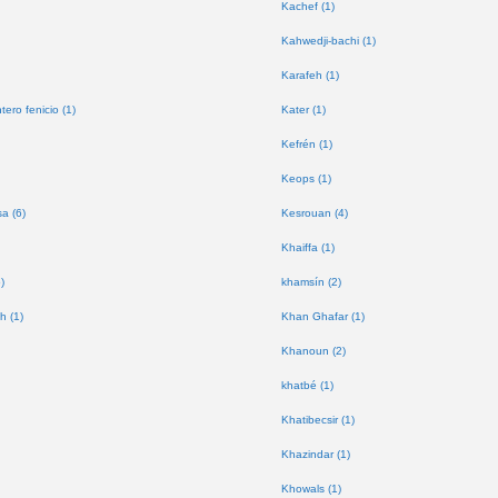
Kachef (1)
Kahwedji-bachi (1)
Karafeh (1)
tero fenicio (1)
Kater (1)
Kefrén (1)
Keops (1)
a (6)
Kesrouan (4)
Khaiffa (1)
)
khamsín (2)
h (1)
Khan Ghafar (1)
Khanoun (2)
khatbé (1)
Khatibecsir (1)
Khazindar (1)
Khowals (1)