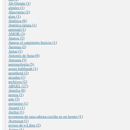
Ali-Osmán (1)
almées (1)
Alpujarras (2)
alun (1)
América (6)
América latina (1)
amistad (1)
AMOR (3)
Amrou (5)
Amrou el carpintero fenicio (1)
Anomia (2)
Antar (1)
Antonio de Sosa (6)
Antoura (5)
antropología (5)
aouss habbarah (1)
apartheid (2)
arcadas (1)
archivos (2)
ARGEL (27)
Argelia (8)
arouss (1)
arte (3)
asesinato (1)
Astarté (1)
Atribir (1)
aventuras de una cabeza cocida en un horno (1)
Avenzoar (1)
avisos de e-Libro (2)
Azima (1)