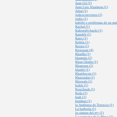
Juan Gil (2)
Juan Luis Alzamora (1)
Jubal (1)
judeoconversos (2)
judío (1)
kabibé o problemas de un mal
Kachef (1)
Kahwedji-bachi (1)
Karafeh (1)
Kater (1)
Kefrén (1)
Keops (1)
Kesrouan (4)
Khaiffa (1)
khamsín (2)
Khan Ghafar (1)
Khanoun (2)
khatbé (1)
Khatibecsir (1)
Khazindar (1)
Khowals (1)
kohle (1)
Kouchouk (1)
Koûs (1)
ktab (1)
kumkan (1)
la Andriana de Terencio (1)
La barbería (1)
la cámara del rey (1)
La caravana de la Meca (1)