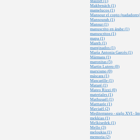
Maillet (1)
Makbenách (1)
mamelucos (1)
Mansour el copto (nadadores)
Mansourah (1)
Mansur (1)
manuscrito en árabe (1)
manuscritos (1)
mapa (1)
Mareb (1)
marginados (1)
María Antonia Garcés (1)
Mármara (1)
maronitas (5)
Martin Lutero (0)
marxismo (0)
máscara (1)
Mascarille (1)
Mataré (1)
Mateo Rizzi (0)
materiales (1)
Mathusaël (1)
Matttarée (1)
Maviaël (2)
Mediterraneo - siglo XVI - I
mekkias (1)
Melkisedek (1)
Mello (3)
meloukia (1)
memoria (2)