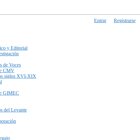
Entrar
Registrarse
ico y Editorial
stigación
s de Voces
de CMV
los siglos XVI-XIX
l
de GIMEC
s del Levante
boración
egajo