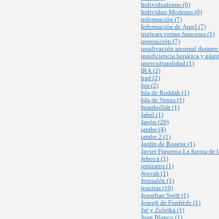
Individualismo (0)
Individuo Moderno (0)
información (7)
Información de Argel (7)
ingleses versus franceses (1)
inquisición (7)
insalivación anormal durante 
insuficiencia hepática y gástr
interculturalidad (1)
IRA (2)
Irad (2)
Isis (2)
Isla de Roddah (1)
Isla de Venus (1)
Istanbollah (1)
Jabel (1)
Japón (20)
jarabe (4)
jarabe 2 (1)
Jardín de Rosette (1)
Javier Figueroa La fuerza de 
Jehová (1)
jenízaros (1)
Jeovah (1)
Jerusalén (1)
jesuitas (10)
Jonathan Swift (1)
Joseph de Fonfrède (1)
Jsé y Zuleïka (1)
Juan Blanco (1)