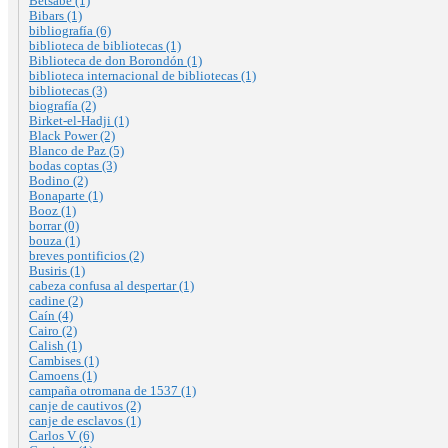
Betsabé (1)
Bibars (1)
bibliografía (6)
biblioteca de bibliotecas (1)
Biblioteca de don Borondón (1)
biblioteca internacional de bibliotecas (1)
bibliotecas (3)
biografía (2)
Birket-el-Hadji (1)
Black Power (2)
Blanco de Paz (5)
bodas coptas (3)
Bodino (2)
Bonaparte (1)
Booz (1)
borrar (0)
bouza (1)
breves pontificios (2)
Busiris (1)
cabeza confusa al despertar (1)
cadine (2)
Caín (4)
Cairo (2)
Calish (1)
Cambises (1)
Camoens (1)
campaña otromana de 1537 (1)
canje de cautivos (2)
canje de esclavos (1)
Carlos V (6)