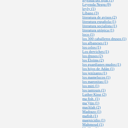
leyenda del grial (1)
Leyenda Negra (9)
leyly (1)
Líbano (3)
literatura de avisos (2)
literatura española (1)
literatura socialista (1)
literatura utópica (1)
loco (1)
los 300 caballeros drusos (1)
los albaneses (1)
los celos (1)
Los derviches (1)
los drusos (2)
los Éloïms (2)
los guardianes mudos (1)
los hijos de Adán (1)
los jenízaros (1)
los mamelucos (1)
los maronitas (1)
los miri (1)
los tantours (1)
Luther King (2)
ma fish. (1)
ma’ŷūn (1)
machlah (2)
Madrazo (1)
mafish (1)
magnicidio (1)
Mahmoud (1)