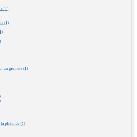
ix (1)
ia (1)
1)
)
or un grumete (1)
)
)
 la pirámide (1)