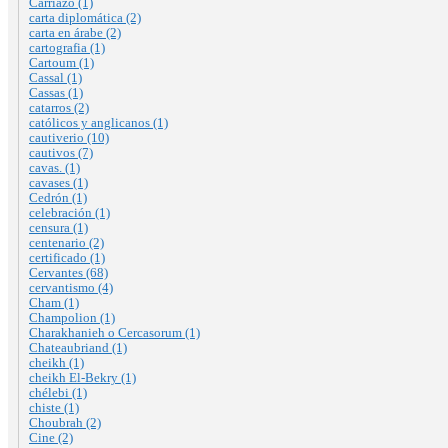
Carriazo (1)
carta diplomática (2)
carta en árabe (2)
cartografia (1)
Cartoum (1)
Cassal (1)
Cassas (1)
catarros (2)
católicos y anglicanos (1)
cautiverio (10)
cautivos (7)
cavas. (1)
cavases (1)
Cedrón (1)
celebración (1)
censura (1)
centenario (2)
certificado (1)
Cervantes (68)
cervantismo (4)
Cham (1)
Champolion (1)
Charakhanieh o Cercasorum (1)
Chateaubriand (1)
cheikh (1)
cheikh El-Bekry (1)
chélebi (1)
chiste (1)
Choubrah (2)
Cine (2)