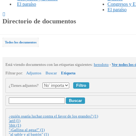
El paraíso
Congresos y E
El paraíso
Directorio de documentos
Todos los documentos
Está viendo documentos con las etiquetas siguientes:
herodoto
-
Ver todos los
Filtrar por:
Adjuntos
Buscar
Etiqueta
¿Tienes adjuntos?
Buscar
¿quién osaría luchar contra el favor de los grandes? (1)
'arif (1)
'ifrit (1)
"¡Gallina al agua!" (1)
"al sable y al bastón" (1)