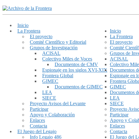
Inicio
La Frontera
Inicio
El proyecto
La Frontera
Comité Científico y Editorial
El proyecto
Grupos de Investigación
Comité Científ
ACISAL
Grupos de Inve
Colectivo Miles de Voces
ACISAL
Documentos de CMV
Colectivo Mile
Espionaje en los siglos XVI-XIX
Documentos 
Frontera Global
Espionaje en 
GIMEC
Frontera Globa
Documentos de GIMEC
GIMEC
LEA
Documentos 
SIECE
LEA
Proyecto Avisos del Levante
SIECE
Participar
Proyecto Aviso
Apoyo y Colaboración
Participar
Enlaces
Apoyo y Cola
Contacta
Enlaces
El Juego del Legajo
Contacta
Info Legajo 486
El Juego del L