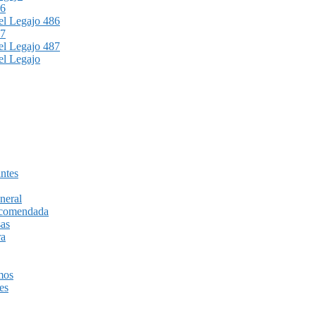
86
l Legajo 486
87
l Legajo 487
l Legajo
ntes
neral
recomendada
sas
ra
mos
es