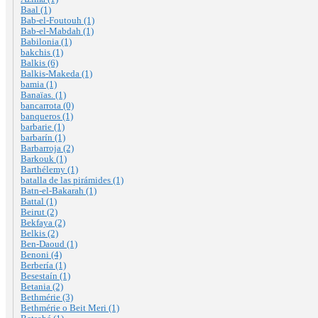
Baal (1)
Bab-el-Foutouh (1)
Bab-el-Mabdah (1)
Babilonia (1)
bakchis (1)
Balkis (6)
Balkis-Makeda (1)
bamia (1)
Banaïas. (1)
bancarrota (0)
banqueros (1)
barbarie (1)
barbarín (1)
Barbarroja (2)
Barkouk (1)
Barthélemy (1)
batalla de las pirámides (1)
Batn-el-Bakarah (1)
Battal (1)
Beirut (2)
Bekfaya (2)
Belkis (2)
Ben-Daoud (1)
Benoni (4)
Berbería (1)
Besestaín (1)
Betania (2)
Bethmérie (3)
Bethmérie o Beit Meri (1)