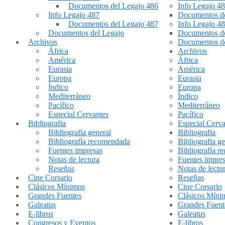
Documentos del Legajo 486
Info Legajo 4
Info Legajo 487
Documentos de
Documentos del Legajo 487
Info Legajo 4
Documentos del Legajo
Documentos de
Archivos
Documentos de
África
Archivos
América
África
Eurasia
América
Europa
Eurasia
Índico
Europa
Mediterráneo
Índico
Pacífico
Mediterráneo
Especial Cervantes
Pacífico
Bibliografia
Especial Cerva
Bibliografia general
Bibliografia
Bibliografía recomendada
Bibliografia ge
Fuentes impresas
Bibliografía 
Notas de lectura
Fuentes impre
Reseñas
Notas de lectu
Cine Corsario
Reseñas
Clásicos Mínimos
Cine Corsario
Grandes Fuentes
Clásicos Míni
Galeatus
Grandes Fuent
E-libros
Galeatus
Congresos y Eventos
E-libros