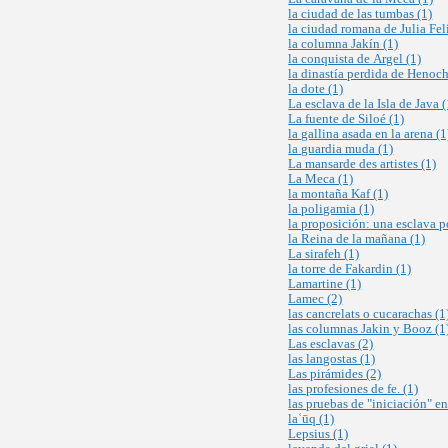
la ciudad de las tumbas (1)
la ciudad romana de Julia Fel
la columna Jakín (1)
la conquista de Argel (1)
la dinastía perdida de Henoch
la dote (1)
La esclava de la Isla de Java (
La fuente de Siloé (1)
la gallina asada en la arena (1
la guardia muda (1)
La mansarde des artistes (1)
La Meca (1)
la montaña Kaf (1)
la poligamia (1)
la proposición: una esclava p
la Reina de la mañana (1)
La sirafeh (1)
la torre de Fakardin (1)
Lamartine (1)
Lamec (2)
las cancrelats o cucarachas (1
las columnas Jakin y Booz (1
Las esclavas (2)
las langostas (1)
Las pirámides (2)
las profesiones de fe. (1)
las pruebas de "iniciación" en
laʿūq (1)
Lepsius (1)