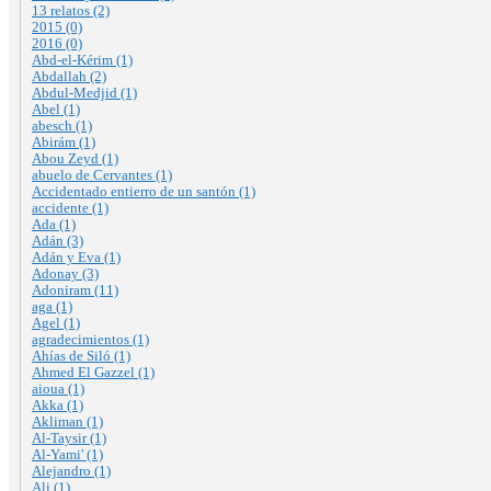
13 relatos (2)
2015 (0)
2016 (0)
Abd-el-Kérim (1)
Abdallah (2)
Abdul-Medjid (1)
Abel (1)
abesch (1)
Abirám (1)
Abou Zeyd (1)
abuelo de Cervantes (1)
Accidentado entierro de un santón (1)
accidente (1)
Ada (1)
Adán (3)
Adán y Eva (1)
Adonay (3)
Adoniram (11)
aga (1)
Agel (1)
agradecimientos (1)
Ahías de Siló (1)
Ahmed El Gazzel (1)
aioua (1)
Akka (1)
Akliman (1)
Al-Taysir (1)
Al-Yami' (1)
Alejandro (1)
Ali (1)