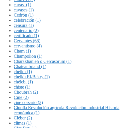
cavas. (1)
cavases (1)
Cedrón (1)
celebración (1)
censura (1)
centenario (2)
certificado (1)
Cervantes (68)
cervantismo (4)
Cham (1)
Champolion (1)
Charakhanieh o Cercasorum (1)
Chateaubriand (1)
cheikh (1)
cheikh El-Bekry (1)
chélebi (1)
chiste (1)
Choubrah (2)
Cine (2)
cine corsario (2)
Cipolla Revolución agrícola Revolución industrial Historia
económica (1)
Cléber (2)
climas (1)