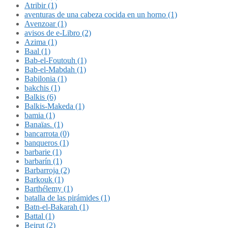
Atribir (1)
aventuras de una cabeza cocida en un horno (1)
Avenzoar (1)
avisos de e-Libro (2)
Azima (1)
Baal (1)
Bab-el-Foutouh (1)
Bab-el-Mabdah (1)
Babilonia (1)
bakchis (1)
Balkis (6)
Balkis-Makeda (1)
bamia (1)
Banaïas. (1)
bancarrota (0)
banqueros (1)
barbarie (1)
barbarín (1)
Barbarroja (2)
Barkouk (1)
Barthélemy (1)
batalla de las pirámides (1)
Batn-el-Bakarah (1)
Battal (1)
Beirut (2)