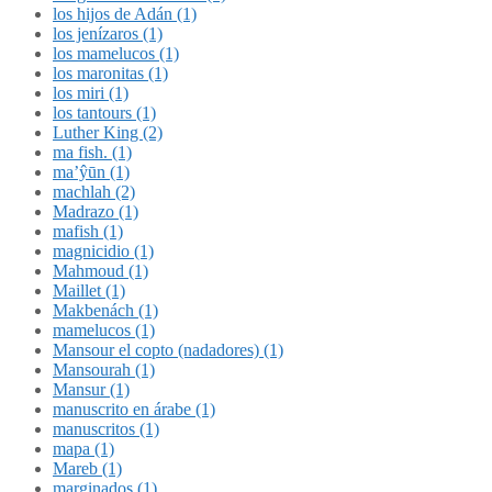
los hijos de Adán (1)
los jenízaros (1)
los mamelucos (1)
los maronitas (1)
los miri (1)
los tantours (1)
Luther King (2)
ma fish. (1)
ma’ŷūn (1)
machlah (2)
Madrazo (1)
mafish (1)
magnicidio (1)
Mahmoud (1)
Maillet (1)
Makbenách (1)
mamelucos (1)
Mansour el copto (nadadores) (1)
Mansourah (1)
Mansur (1)
manuscrito en árabe (1)
manuscritos (1)
mapa (1)
Mareb (1)
marginados (1)