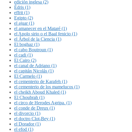
edición inglesa (2)
Édris (1)
effrit (1)
Egipto (2)
el ajuar (1)
el amanecer en el Mataré (1)
el Apolo sirio o el Baal fenicio (1)
el Árbol de la Ciencia (1)
El boghaz (1)
el cabo Boutroun (1)
el cadi (1)
El Cairo (2)
el canal de Adriano (1)
el capitán Nicolás (1)
El Carmelo (1)
el cementerio de Karafeh (1)
el cementerio de los mamelucos (1)
el cheikh Aboud Khaled (1)
El Choubrah (1)
el circo de Herodes Agripa. (1)
el conde de Dreux (1)
el divorcio (1)
el doctro Clot-Bey (1)
el Dorador (1)
el efod (1)