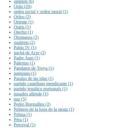
opinión (6)
Orán (20)
orden social y orden moral (1)
Orfeo (2)
Oriente (1)
Osiris (1)
Oterfut (1)
Otomanos (2)
oualems (2)
Pablo IV (1)
pachá de Acre (2)
Padre Juan (1)
Palermo (1)
Pandarus de Troya (1)
pantouns (1)
Paraíso de las islas (1)
partido castellano mendicante (1)
partido jesuítico portugués (1)
pasados allende (1)
paz (5)
Pedro Burguillos (2)
Peligros de la hora de la siesta (1)
Pelusa (1)
Péra (1)
Perceval (1)