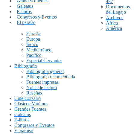
Grandes Fuentes
487
Galeatus
Documentos
E-libros
del Legajo
Congresos y Eventos
Archivos
El paraíso
África
América
Eurasia
Europa
Índico
Mediterráneo
Pacífico
Especial Cervantes
Bibliografia
Bibliografia general
Bibliografía recomendada
Fuentes impresas
Notas de lectura
Reseñas
Cine Corsario
Clásicos Mínimos
Grandes Fuentes
Galeatus
E-libros
Congresos y Eventos
El paraíso