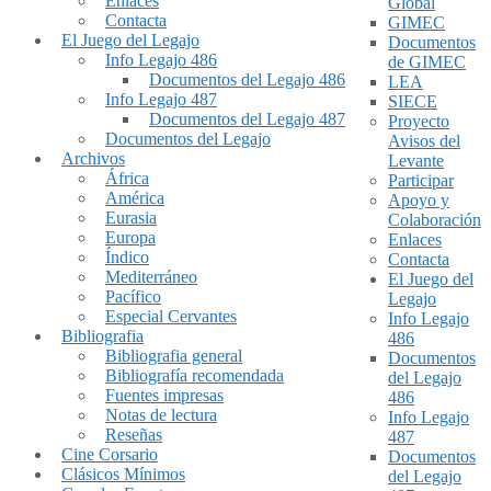
Enlaces
Global
Contacta
GIMEC
El Juego del Legajo
Documentos
Info Legajo 486
de GIMEC
Documentos del Legajo 486
LEA
Info Legajo 487
SIECE
Documentos del Legajo 487
Proyecto
Documentos del Legajo
Avisos del
Archivos
Levante
África
Participar
América
Apoyo y
Eurasia
Colaboración
Europa
Enlaces
Índico
Contacta
Mediterráneo
El Juego del
Pacífico
Legajo
Especial Cervantes
Info Legajo
Bibliografia
486
Bibliografia general
Documentos
Bibliografía recomendada
del Legajo
Fuentes impresas
486
Notas de lectura
Info Legajo
Reseñas
487
Cine Corsario
Documentos
Clásicos Mínimos
del Legajo