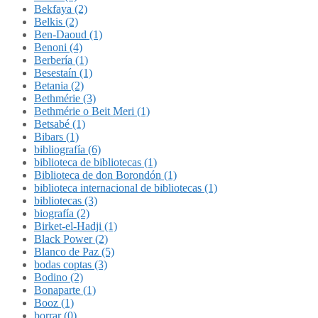
Bekfaya (2)
Belkis (2)
Ben-Daoud (1)
Benoni (4)
Berbería (1)
Besestaín (1)
Betania (2)
Bethmérie (3)
Bethmérie o Beit Meri (1)
Betsabé (1)
Bibars (1)
bibliografía (6)
biblioteca de bibliotecas (1)
Biblioteca de don Borondón (1)
biblioteca internacional de bibliotecas (1)
bibliotecas (3)
biografía (2)
Birket-el-Hadji (1)
Black Power (2)
Blanco de Paz (5)
bodas coptas (3)
Bodino (2)
Bonaparte (1)
Booz (1)
borrar (0)