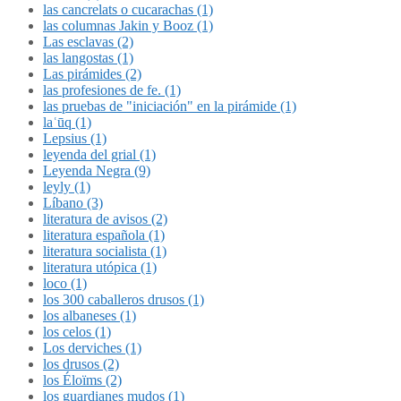
las cancrelats o cucarachas (1)
las columnas Jakin y Booz (1)
Las esclavas (2)
las langostas (1)
Las pirámides (2)
las profesiones de fe. (1)
las pruebas de "iniciación" en la pirámide (1)
laʿūq (1)
Lepsius (1)
leyenda del grial (1)
Leyenda Negra (9)
leyly (1)
Líbano (3)
literatura de avisos (2)
literatura española (1)
literatura socialista (1)
literatura utópica (1)
loco (1)
los 300 caballeros drusos (1)
los albaneses (1)
los celos (1)
Los derviches (1)
los drusos (2)
los Éloïms (2)
los guardianes mudos (1)