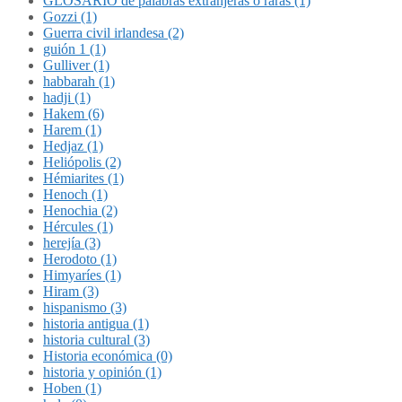
GLOSARIO de palabras extranjeras o raras (1)
Gozzi (1)
Guerra civil irlandesa (2)
guión 1 (1)
Gulliver (1)
habbarah (1)
hadji (1)
Hakem (6)
Harem (1)
Hedjaz (1)
Heliópolis (2)
Hémiarites (1)
Henoch (1)
Henochia (2)
Hércules (1)
herejía (3)
Herodoto (1)
Himyaríes (1)
Hiram (3)
hispanismo (3)
historia antigua (1)
historia cultural (3)
Historia económica (0)
historia y opinión (1)
Hoben (1)