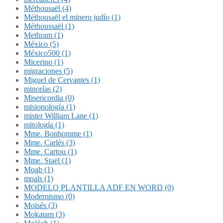
Méthousaël (4)
Méthousaël el minero judío (1)
Méthoussaël (1)
Methram (1)
México (5)
México500 (1)
Micerino (1)
migraciones (5)
Miguel de Cervantes (1)
minorías (2)
Misericordia (0)
misionología (1)
mister William Lane (1)
mitología (1)
Mme. Bonhomme (1)
Mme. Carlès (3)
Mme. Cartou (1)
Mme. Staël (1)
Moab (1)
moals (1)
MODELO PLANTILLA ADF EN WORD (0)
Modernismo (0)
Moisés (3)
Mokatam (3)