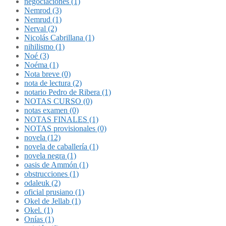
negociaciones (1)
Nemrod (3)
Nemrud (1)
Nerval (2)
Nicolás Cabrillana (1)
nihilismo (1)
Noé (3)
Noéma (1)
Nota breve (0)
nota de lectura (2)
notario Pedro de Ribera (1)
NOTAS CURSO (0)
notas examen (0)
NOTAS FINALES (1)
NOTAS provisionales (0)
novela (12)
novela de caballería (1)
novela negra (1)
oasis de Ammón (1)
obstrucciones (1)
odaleuk (2)
oficial prusiano (1)
Okel de Jellab (1)
Okel. (1)
Onías (1)