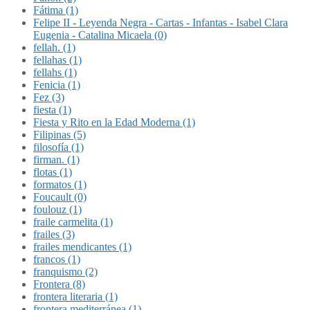
Fátima (1)
Felipe II - Leyenda Negra - Cartas - Infantas - Isabel Clara
Eugenia - Catalina Micaela (0)
fellah. (1)
fellahas (1)
fellahs (1)
Fenicia (1)
Fez (3)
fiesta (1)
Fiesta y Rito en la Edad Moderna (1)
Filipinas (5)
filosofía (1)
firman. (1)
flotas (1)
formatos (1)
Foucault (0)
foulouz (1)
fraile carmelita (1)
frailes (3)
frailes mendicantes (1)
francos (1)
franquismo (2)
Frontera (8)
frontera literaria (1)
frontera mediterránea (1)