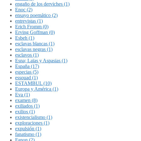
engaño de los derviches (1)
Enoc (2)
ensayo poemático (2)
entrevistas (1)
Erich Fromm (0)
Erving Goffman (0)
Esbeh (1)
esclavas blancas (1)
esclavas negras (1)
esclavos (1)
Esna; Laïas y Aspasias (1)
España (17)
especias (5)
essouad (1)
ESTAMBUL (10)
Europa y América (1)
Eva (1)
examen (8)
exiliados (1)
exilios (1)
existencialismo (1)
exploraciones (1)
expulsión (1)
fanatismo (1)
Fanon (2)