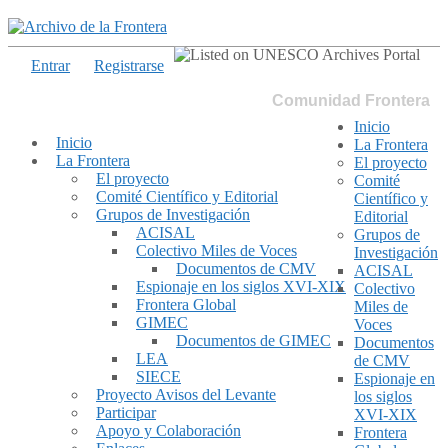
Entrar
Registrarse
Comunidad Frontera
Inicio
Inicio
La Frontera
La Frontera
El proyecto
El proyecto
Comité
Comité Científico y Editorial
Científico y
Grupos de Investigación
Editorial
ACISAL
Grupos de
Colectivo Miles de Voces
Investigación
Documentos de CMV
ACISAL
Espionaje en los siglos XVI-XIX
Colectivo
Frontera Global
Miles de
GIMEC
Voces
Documentos de GIMEC
Documentos
LEA
de CMV
SIECE
Espionaje en
Proyecto Avisos del Levante
los siglos
Participar
XVI-XIX
Apoyo y Colaboración
Frontera