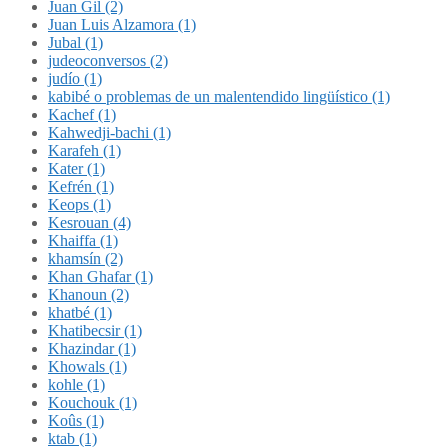
Juan Gil (2)
Juan Luis Alzamora (1)
Jubal (1)
judeoconversos (2)
judío (1)
kabibé o problemas de un malentendido lingüístico (1)
Kachef (1)
Kahwedji-bachi (1)
Karafeh (1)
Kater (1)
Kefrén (1)
Keops (1)
Kesrouan (4)
Khaiffa (1)
khamsín (2)
Khan Ghafar (1)
Khanoun (2)
khatbé (1)
Khatibecsir (1)
Khazindar (1)
Khowals (1)
kohle (1)
Kouchouk (1)
Koûs (1)
ktab (1)