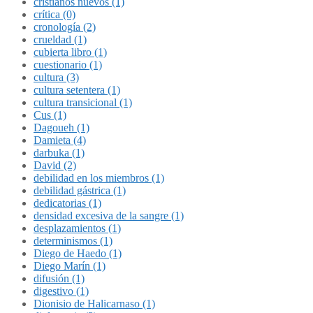
cristianos nuevos (1)
crítica (0)
cronología (2)
crueldad (1)
cubierta libro (1)
cuestionario (1)
cultura (3)
cultura setentera (1)
cultura transicional (1)
Cus (1)
Dagoueh (1)
Damieta (4)
darbuka (1)
David (2)
debilidad en los miembros (1)
debilidad gástrica (1)
dedicatorias (1)
densidad excesiva de la sangre (1)
desplazamientos (1)
determinismos (1)
Diego de Haedo (1)
Diego Marín (1)
difusión (1)
digestivo (1)
Dionisio de Halicarnaso (1)