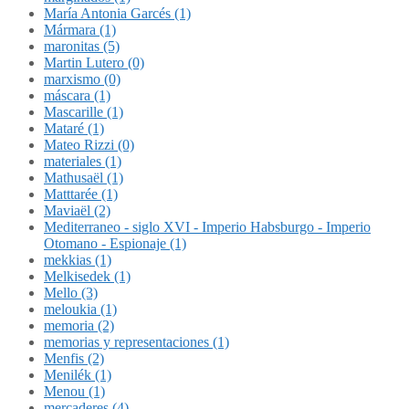
María Antonia Garcés (1)
Mármara (1)
maronitas (5)
Martin Lutero (0)
marxismo (0)
máscara (1)
Mascarille (1)
Mataré (1)
Mateo Rizzi (0)
materiales (1)
Mathusaël (1)
Matttarée (1)
Maviaël (2)
Mediterraneo - siglo XVI - Imperio Habsburgo - Imperio
Otomano - Espionaje (1)
mekkias (1)
Melkisedek (1)
Mello (3)
meloukia (1)
memoria (2)
memorias y representaciones (1)
Menfis (2)
Menilék (1)
Menou (1)
mercaderes (4)