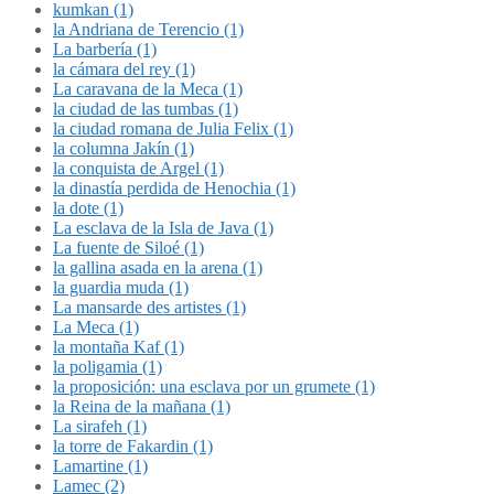
kumkan (1)
la Andriana de Terencio (1)
La barbería (1)
la cámara del rey (1)
La caravana de la Meca (1)
la ciudad de las tumbas (1)
la ciudad romana de Julia Felix (1)
la columna Jakín (1)
la conquista de Argel (1)
la dinastía perdida de Henochia (1)
la dote (1)
La esclava de la Isla de Java (1)
La fuente de Siloé (1)
la gallina asada en la arena (1)
la guardia muda (1)
La mansarde des artistes (1)
La Meca (1)
la montaña Kaf (1)
la poligamia (1)
la proposición: una esclava por un grumete (1)
la Reina de la mañana (1)
La sirafeh (1)
la torre de Fakardin (1)
Lamartine (1)
Lamec (2)