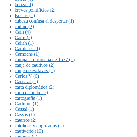
bouza (1)
breves pontificios (2)
Busiris (1)
cabeza confusa al despertar (1)
cadine (2)
Caín (4)
Cairo (2)
Calish (1)
Cambises (1)
Camoens (1)
campaña otromana de 1537 (1)
canje de cautivos (2)
canje de esclavos (1)
Carlos V (6)
Carriazo (1)
carta diplomática (2)
carta en árabe (2)
cartografia (1)
Cartoum (1)
Cassal (1)
Cassas (1)
catarros (2)
católicos y anglicanos (1)
cautiverio (10)
cautivos (7)