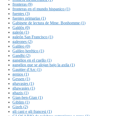
fronteras (9)
fronteras en el mundo hispanico (1)
fuentes (3)
fuentes primarias (1)
Gabinete de lectura de Mme. Bonhomme (1)
Galdós (0)
galeón (1)
galeón San Francisco (1)
galeones (2)
Galileo (0)
Galileo herético (1)
Gandhi (2)
ganglios en el cuello (1)
ganglios que se alojan bajo la axila (1)
Gauttier d'Arc (1)
genios (1)
Gessen (1)
ghavasies (1)
ghawasies (1)
ghazis (1)
Gian-ben-Gian (1)
Giblim (1)
Gizeh (2)
gli cani e gli francesi (1)