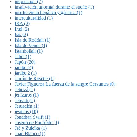
inquisición (7)
insalivación anormal durante el sueño (1)
insuficiencia hepática y gástrica (1)
interculturalidad (1)
IRA (2)
Irad (2)
Isis (2)
Isla de Roddah (1)
Isla de Venus (1)
Istanbollah (1)
Jabel (1)
Japón (20)
jarabe (4)
jarabe 2 (1)
Jardín de Rosette (1)
Javier Figueroa La fuerza de la sangre Cervantes (0)
Jehová (1)
jenízaros (1)
Jeovah (1)
Jerusalén (1)
jesuitas (10)
Jonathan Swift (1)
Joseph de Fonfrède (1)
Jsé y Zuleïka (1)
Juan Blanco (1)