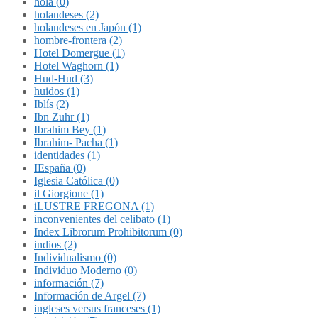
hola (0)
holandeses (2)
holandeses en Japón (1)
hombre-frontera (2)
Hotel Domergue (1)
Hotel Waghorn (1)
Hud-Hud (3)
huidos (1)
Iblís (2)
Ibn Zuhr (1)
Ibrahim Bey (1)
Ibrahim- Pacha (1)
identidades (1)
IEspaña (0)
Iglesia Católica (0)
il Giorgione (1)
iLUSTRE FREGONA (1)
inconvenientes del celibato (1)
Index Librorum Prohibitorum (0)
indios (2)
Individualismo (0)
Individuo Moderno (0)
información (7)
Información de Argel (7)
ingleses versus franceses (1)