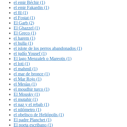
el emir Béchir (1)
el emir Fakardin (1)
el fil (1)
el Fostat (1)
El Garb (2)
El Ghazzel (1)
El Greco (1)
el harem (1)
el hulla (1)
el islote de los perros abandonados (1)
el judío Yousef (1)
El lago Menzaleh o Mareotis (1)
el loti (1)
el mahmil (1)
el mar de bronce (1)
el Mar Rojo (1)
el Mesías (1)
el moudhir turco (1)
El Mousky (1)
el mutahir (1)
el naz y el rebab (1)
el nilómetro (1)
el obelisco de Heliópolis (1)
El padre Planchet (1)
El poeta escribano (1)