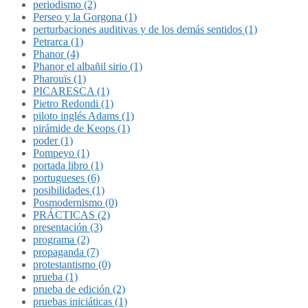
periodismo (2)
Perseo y la Gorgona (1)
perturbaciones auditivas y de los demás sentidos (1)
Petrarca (1)
Phanor (4)
Phanor el albañil sirio (1)
Pharouïs (1)
PICARESCA (1)
Pietro Redondi (1)
piloto inglés Adams (1)
pirámide de Keops (1)
poder (1)
Pompeyo (1)
portada libro (1)
portugueses (6)
posibilidades (1)
Posmodernismo (0)
PRÁCTICAS (2)
presentación (3)
programa (2)
propaganda (7)
protestantismo (0)
prueba (1)
prueba de edición (2)
pruebas iniciáticas (1)