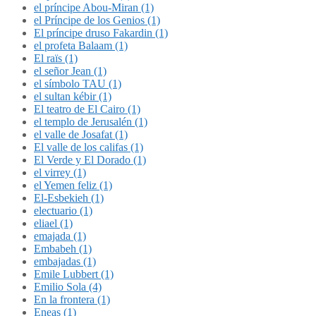
el príncipe Abou-Miran (1)
el Príncipe de los Genios (1)
El príncipe druso Fakardin (1)
el profeta Balaam (1)
El raïs (1)
el señor Jean (1)
el símbolo TAU (1)
el sultan kébir (1)
El teatro de El Cairo (1)
el templo de Jerusalén (1)
el valle de Josafat (1)
El valle de los califas (1)
El Verde y El Dorado (1)
el virrey (1)
el Yemen feliz (1)
El-Esbekieh (1)
electuario (1)
eliael (1)
emajada (1)
Embabeh (1)
embajadas (1)
Emile Lubbert (1)
Emilio Sola (4)
En la frontera (1)
Eneas (1)