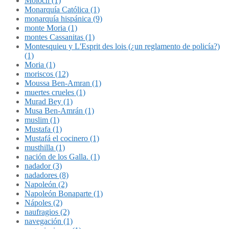
Molóch (1)
Monarquía Católica (1)
monarquía hispánica (9)
monte Moria (1)
montes Cassanitas (1)
Montesquieu y L'Esprit des lois (¿un reglamento de policía?)
(1)
Moria (1)
moriscos (12)
Moussa Ben-Amran (1)
muertes crueles (1)
Murad Bey (1)
Musa Ben-Amrán (1)
muslim (1)
Mustafa (1)
Mustafá el cocinero (1)
musthilla (1)
nación de los Galla. (1)
nadador (3)
nadadores (8)
Napoleón (2)
Napoleón Bonaparte (1)
Nápoles (2)
naufragios (2)
navegación (1)