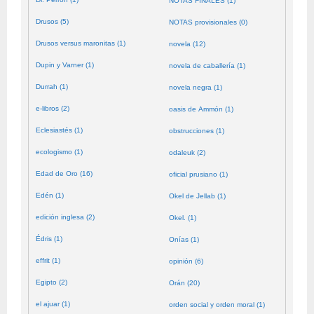
NOTAS FINALES (1)
Drusos (5)
NOTAS provisionales (0)
Drusos versus maronitas (1)
novela (12)
Dupin y Varner (1)
novela de caballería (1)
Durrah (1)
novela negra (1)
e-libros (2)
oasis de Ammón (1)
Eclesiastés (1)
obstrucciones (1)
ecologismo (1)
odaleuk (2)
Edad de Oro (16)
oficial prusiano (1)
Edén (1)
Okel de Jellab (1)
edición inglesa (2)
Okel. (1)
Édris (1)
Onías (1)
effrit (1)
opinión (6)
Egipto (2)
Orán (20)
el ajuar (1)
orden social y orden moral (1)