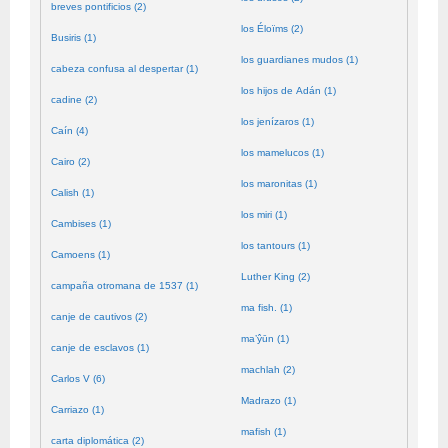
breves pontificios (2)
los Éloïms (2)
Busiris (1)
los guardianes mudos (1)
cabeza confusa al despertar (1)
los hijos de Adán (1)
cadine (2)
los jenízaros (1)
Caín (4)
los mamelucos (1)
Cairo (2)
los maronitas (1)
Calish (1)
los miri (1)
Cambises (1)
los tantours (1)
Camoens (1)
Luther King (2)
campaña otromana de 1537 (1)
ma fish. (1)
canje de cautivos (2)
ma’ŷūn (1)
canje de esclavos (1)
machlah (2)
Carlos V (6)
Madrazo (1)
Carriazo (1)
mafish (1)
carta diplomática (2)