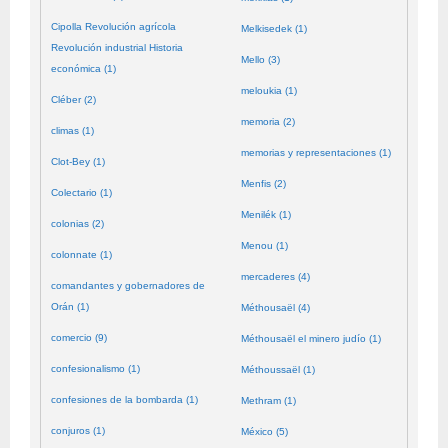
Cipolla Revolución agrícola
Melkisedek (1)
Revolución industrial Historia
Mello (3)
económica (1)
meloukia (1)
Cléber (2)
memoria (2)
climas (1)
memorias y representaciones (1)
Clot-Bey (1)
Menfis (2)
Colectario (1)
Menilék (1)
colonias (2)
Menou (1)
colonnate (1)
mercaderes (4)
comandantes y gobernadores de
Orán (1)
Méthousaël (4)
comercio (9)
Méthousaël el minero judío (1)
confesionalismo (1)
Méthoussaël (1)
confesiones de la bombarda (1)
Methram (1)
conjuros (1)
México (5)