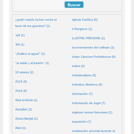
Buscar
¿quién osaría luchar contra el
Iglesia Católica (0)
favor de los grandes? (1)
il Giorgione (1)
'arif (1)
iLUSTRE FREGONA (1)
'ifrit (1)
inconvenientes del celibato (1)
"¡Gallina al agua!" (1)
Index Librorum Prohibitorum (0)
"al sable y al bastón" (1)
indios (2)
13 relatos (2)
Individualismo (0)
2015 (0)
Individuo Moderno (0)
2016 (0)
información (7)
Abd-el-Kérim (1)
Información de Argel (7)
Abdallah (2)
ingleses versus franceses (1)
Abdul-Medjid (1)
inquisición (7)
Abel (1)
insalivación anormal durante el