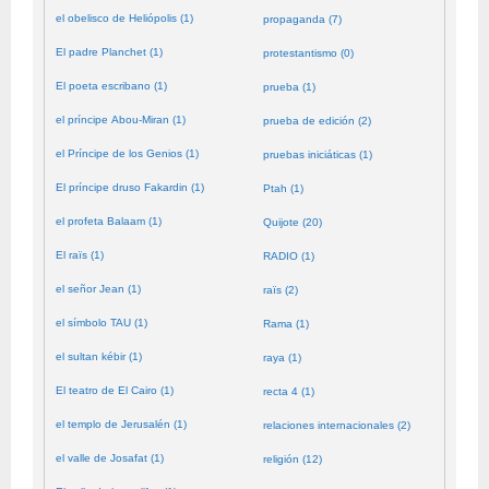
el obelisco de Heliópolis (1)
propaganda (7)
El padre Planchet (1)
protestantismo (0)
El poeta escribano (1)
prueba (1)
el príncipe Abou-Miran (1)
prueba de edición (2)
el Príncipe de los Genios (1)
pruebas iniciáticas (1)
El príncipe druso Fakardin (1)
Ptah (1)
el profeta Balaam (1)
Quijote (20)
El raïs (1)
RADIO (1)
el señor Jean (1)
raïs (2)
el símbolo TAU (1)
Rama (1)
el sultan kébir (1)
raya (1)
El teatro de El Cairo (1)
recta 4 (1)
el templo de Jerusalén (1)
relaciones internacionales (2)
el valle de Josafat (1)
religión (12)