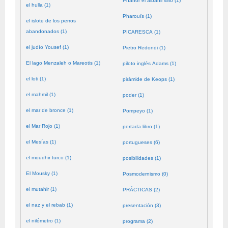
Phanor el albañil sirio (1)
el hulla (1)
Pharouïs (1)
el islote de los perros
abandonados (1)
PICARESCA (1)
el judío Yousef (1)
Pietro Redondi (1)
El lago Menzaleh o Mareotis (1)
piloto inglés Adams (1)
el loti (1)
pirámide de Keops (1)
el mahmil (1)
poder (1)
el mar de bronce (1)
Pompeyo (1)
el Mar Rojo (1)
portada libro (1)
el Mesías (1)
portugueses (6)
el moudhir turco (1)
posibilidades (1)
El Mousky (1)
Posmodernismo (0)
el mutahir (1)
PRÁCTICAS (2)
el naz y el rebab (1)
presentación (3)
el nilómetro (1)
programa (2)