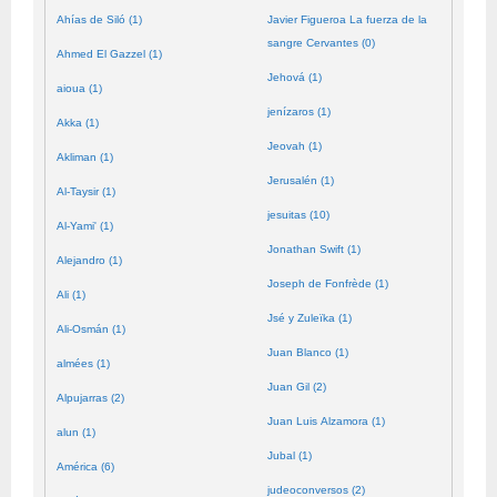
Ahías de Siló (1)
Javier Figueroa La fuerza de la
sangre Cervantes (0)
Ahmed El Gazzel (1)
Jehová (1)
aioua (1)
jenízaros (1)
Akka (1)
Jeovah (1)
Akliman (1)
Jerusalén (1)
Al-Taysir (1)
jesuitas (10)
Al-Yami' (1)
Jonathan Swift (1)
Alejandro (1)
Joseph de Fonfrède (1)
Ali (1)
Jsé y Zuleïka (1)
Ali-Osmán (1)
Juan Blanco (1)
almées (1)
Juan Gil (2)
Alpujarras (2)
Juan Luis Alzamora (1)
alun (1)
Jubal (1)
América (6)
judeoconversos (2)