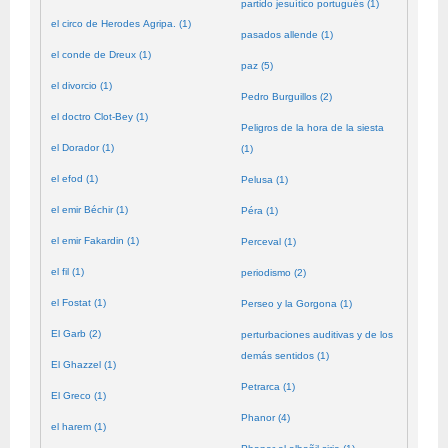
partido jesuítico portugués (1)
el circo de Herodes Agripa. (1)
pasados allende (1)
el conde de Dreux (1)
paz (5)
el divorcio (1)
Pedro Burguillos (2)
el doctro Clot-Bey (1)
Peligros de la hora de la siesta
el Dorador (1)
(1)
el efod (1)
Pelusa (1)
el emir Béchir (1)
Péra (1)
el emir Fakardin (1)
Perceval (1)
el fil (1)
periodismo (2)
el Fostat (1)
Perseo y la Gorgona (1)
El Garb (2)
perturbaciones auditivas y de los
demás sentidos (1)
El Ghazzel (1)
Petrarca (1)
El Greco (1)
Phanor (4)
el harem (1)