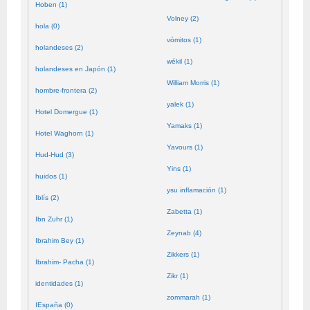
Hoben (1)
Volney (2)
hola (0)
vómitos (1)
holandeses (2)
wékil (1)
holandeses en Japón (1)
William Morris (1)
hombre-frontera (2)
yalek (1)
Hotel Domergue (1)
Yamaks (1)
Hotel Waghorn (1)
Yavours (1)
Hud-Hud (3)
Yins (1)
huidos (1)
ysu inflamación (1)
Iblís (2)
Zabetta (1)
Ibn Zuhr (1)
Zeynab (4)
Ibrahim Bey (1)
Zikkers (1)
Ibrahim- Pacha (1)
Zikr (1)
identidades (1)
zommarah (1)
IEspaña (0)