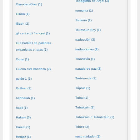
Topografía de Argel (3)
Gian-ben-Gian (1)
tormenta (1)
Giblim (1)
Touloun (1)
Gizeh (2)
Toussoun-Bey (1)
gli cani e gli francesi (1)
traducción (3)
GLOSARIO de palabras
traducciones (1)
extranjeras o raras (1)
Transición (1)
Gozzi (1)
tratado de paz (2)
Guerra civil irlandesa (2)
Trebisonda (1)
guión 1 (1)
Trípolo (1)
Gulliver (1)
Tubal (1)
habbarah (1)
Tubalcaín (3)
hadji (1)
Tubalcaín o Tubal-Caín (1)
Hakem (6)
Túnez (2)
Harem (1)
turco nadador (1)
Hedjaz (1)