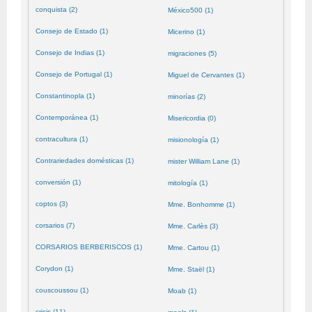
conquista (2)
México500 (1)
Consejo de Estado (1)
Micerino (1)
Consejo de Indias (1)
migraciones (5)
Consejo de Portugal (1)
Miguel de Cervantes (1)
Constantinopla (1)
minorías (2)
Contemporánea (1)
Misericordia (0)
contracultura (1)
misionología (1)
Contrariedades domésticas (1)
mister William Lane (1)
conversión (1)
mitología (1)
coptos (3)
Mme. Bonhomme (1)
corsarios (7)
Mme. Carlès (3)
CORSARIOS BERBERISCOS (1)
Mme. Cartou (1)
Corydon (1)
Mme. Staël (1)
couscoussou (1)
Moab (1)
crisis (11)