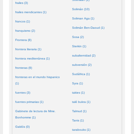
frailes (3)
Solimán (10)
frailes mendicantes (1)
Soliman Aga (1)
francos (1)
Solimán Ben-Daoud (1)
franquismo (2)
Sosa (2)
Frontera (8)
Sterkin (1)
frontera literaria (1)
subalternidad (2)
frontera mediterránea (1)
subversión (2)
fronteras (9)
Sudáfrica (1)
fronteras en el mundo hispanico
(1)
Syra (1)
fuentes (3)
takies (1)
fuentes primarias (1)
talé bukra (1)
Gabinete de lectura de Mme.
Talmud (1)
Bonhomme (1)
Tanis (1)
Galdós (0)
tarabouks (1)