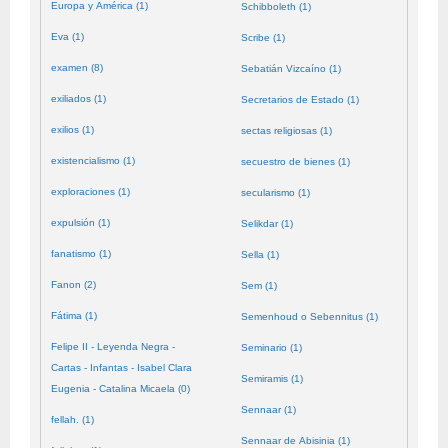
Europa y América (1)
Schibboleth (1)
Eva (1)
Scribe (1)
examen (8)
Sebatián Vizcaíno (1)
exiliados (1)
Secretarios de Estado (1)
exilios (1)
sectas religiosas (1)
existencialismo (1)
secuestro de bienes (1)
exploraciones (1)
secularismo (1)
expulsión (1)
Selikdar (1)
fanatismo (1)
Sella (1)
Fanon (2)
Sem (1)
Fátima (1)
Semenhoud o Sebennitus (1)
Felipe II - Leyenda Negra -
Seminario (1)
Cartas - Infantas - Isabel Clara
Semiramis (1)
Eugenia - Catalina Micaela (0)
Sennaar (1)
fellah. (1)
Sennaar de Abisinia (1)