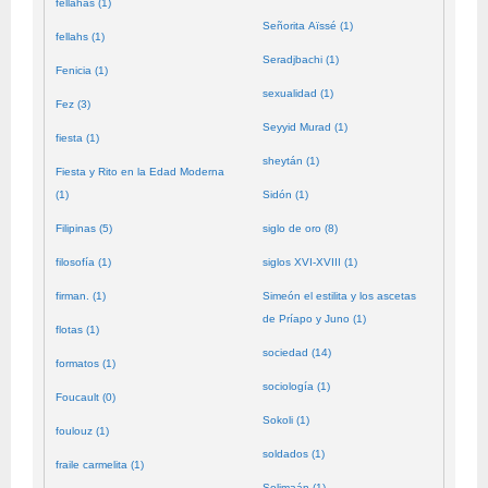
fellahas (1)
Señorita Aïssé (1)
fellahs (1)
Seradjbachi (1)
Fenicia (1)
sexualidad (1)
Fez (3)
Seyyid Murad (1)
fiesta (1)
sheytán (1)
Fiesta y Rito en la Edad Moderna
(1)
Sidón (1)
Filipinas (5)
siglo de oro (8)
filosofía (1)
siglos XVI-XVIII (1)
firman. (1)
Simeón el estilita y los ascetas
de Príapo y Juno (1)
flotas (1)
sociedad (14)
formatos (1)
sociología (1)
Foucault (0)
Sokoli (1)
foulouz (1)
soldados (1)
fraile carmelita (1)
Solimaán (1)