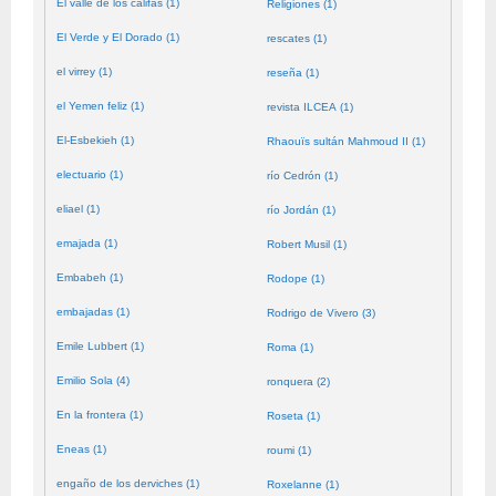
El valle de los califas (1)
Religiones (1)
El Verde y El Dorado (1)
rescates (1)
el virrey (1)
reseña (1)
el Yemen feliz (1)
revista ILCEA (1)
El-Esbekieh (1)
Rhaouïs sultán Mahmoud II (1)
electuario (1)
río Cedrón (1)
eliael (1)
río Jordán (1)
emajada (1)
Robert Musil (1)
Embabeh (1)
Rodope (1)
embajadas (1)
Rodrigo de Vivero (3)
Emile Lubbert (1)
Roma (1)
Emilio Sola (4)
ronquera (2)
En la frontera (1)
Roseta (1)
Eneas (1)
roumi (1)
engaño de los derviches (1)
Roxelanne (1)