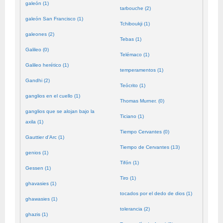
galeón (1)
tarbouche (2)
galeón San Francisco (1)
Tchiboukji (1)
galeones (2)
Tebas (1)
Galileo (0)
Telémaco (1)
Galileo herético (1)
temperamentos (1)
Gandhi (2)
Teócrito (1)
ganglios en el cuello (1)
Thomas Murner. (0)
ganglios que se alojan bajo la
Ticiano (1)
axila (1)
Tiempo Cervantes (0)
Gauttier d'Arc (1)
Tiempo de Cervantes (13)
genios (1)
Tifón (1)
Gessen (1)
Tiro (1)
ghavasies (1)
tocados por el dedo de dios (1)
ghawasies (1)
tolerancia (2)
ghazis (1)