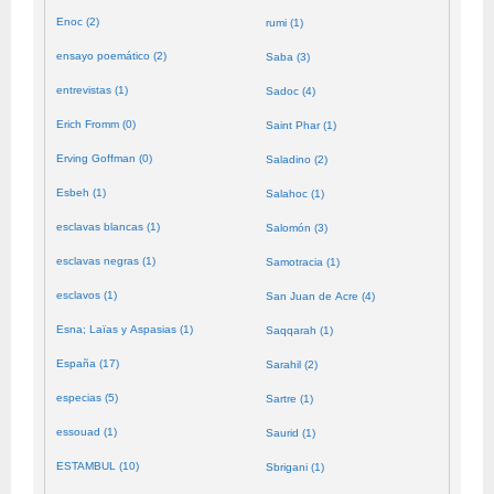
Enoc (2)
rumi (1)
ensayo poemático (2)
Saba (3)
entrevistas (1)
Sadoc (4)
Erich Fromm (0)
Saint Phar (1)
Erving Goffman (0)
Saladino (2)
Esbeh (1)
Salahoc (1)
esclavas blancas (1)
Salomón (3)
esclavas negras (1)
Samotracia (1)
esclavos (1)
San Juan de Acre (4)
Esna; Laïas y Aspasias (1)
Saqqarah (1)
España (17)
Sarahil (2)
especias (5)
Sartre (1)
essouad (1)
Saurid (1)
ESTAMBUL (10)
Sbrigani (1)