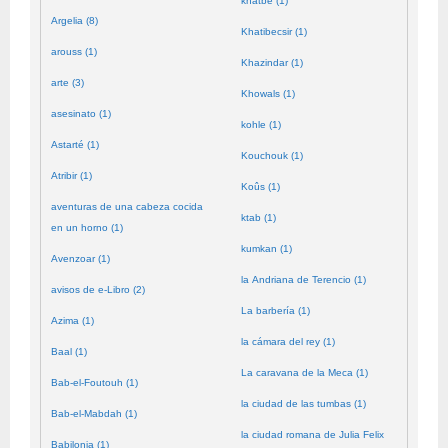
khatbé (1)
Argelia (8)
Khatibecsir (1)
arouss (1)
Khazindar (1)
arte (3)
Khowals (1)
asesinato (1)
kohle (1)
Astarté (1)
Kouchouk (1)
Atribir (1)
Koûs (1)
aventuras de una cabeza cocida
ktab (1)
en un horno (1)
kumkan (1)
Avenzoar (1)
la Andriana de Terencio (1)
avisos de e-Libro (2)
La barbería (1)
Azima (1)
la cámara del rey (1)
Baal (1)
La caravana de la Meca (1)
Bab-el-Foutouh (1)
la ciudad de las tumbas (1)
Bab-el-Mabdah (1)
la ciudad romana de Julia Felix
Babilonia (1)