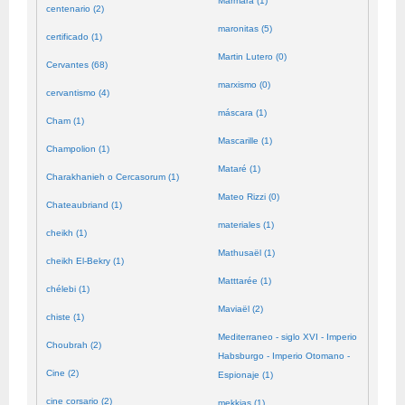
Mármara (1)
centenario (2)
maronitas (5)
certificado (1)
Martin Lutero (0)
Cervantes (68)
marxismo (0)
cervantismo (4)
máscara (1)
Cham (1)
Mascarille (1)
Champolion (1)
Mataré (1)
Charakhanieh o Cercasorum (1)
Mateo Rizzi (0)
Chateaubriand (1)
materiales (1)
cheikh (1)
Mathusaël (1)
cheikh El-Bekry (1)
Matttarée (1)
chélebi (1)
Maviaël (2)
chiste (1)
Mediterraneo - siglo XVI - Imperio
Choubrah (2)
Habsburgo - Imperio Otomano -
Cine (2)
Espionaje (1)
cine corsario (2)
mekkias (1)