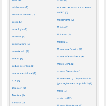
moals (1)
cristianismo (2)
MODELO PLANTILLA ADF EN
WORD (0)
cristianos nuevos (1)
Modernismo (0)
crítica (0)
Moisés (3)
cronología (2)
Mokatam (3)
crueldad (1)
Molóch (1)
cubierta libro (1)
Monarquía Católica (1)
cuestionario (1)
monarquía hispánica (9)
cultura (3)
monte Moria (1)
cultura setentera (1)
montes Cassanitas (1)
cultura transicional (1)
Montesquieu y L'Esprit des lois
Cus (1)
(¿un reglamento de policía?) (1)
Dagoueh (1)
Moria (1)
Damieta (4)
moriscos (12)
darbuka (1)
Moussa Ben-Amran (1)