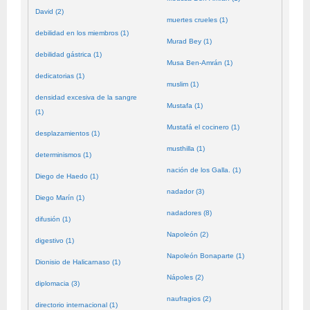
David (2)
muertes crueles (1)
debilidad en los miembros (1)
Murad Bey (1)
debilidad gástrica (1)
Musa Ben-Amrán (1)
dedicatorias (1)
muslim (1)
densidad excesiva de la sangre
Mustafa (1)
(1)
Mustafá el cocinero (1)
desplazamientos (1)
musthilla (1)
determinismos (1)
nación de los Galla. (1)
Diego de Haedo (1)
nadador (3)
Diego Marín (1)
nadadores (8)
difusión (1)
Napoleón (2)
digestivo (1)
Napoleón Bonaparte (1)
Dionisio de Halicarnaso (1)
Nápoles (2)
diplomacia (3)
naufragios (2)
directorio internacional (1)