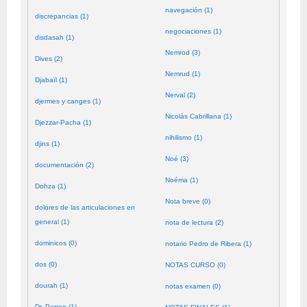
navegación (1)
discrepancias (1)
negociaciones (1)
disdasah (1)
Nemrod (3)
Dives (2)
Nemrud (1)
Djabaïl (1)
Nerval (2)
djermes y canges (1)
Nicolás Cabrillana (1)
Djezzar-Pacha (1)
nihilismo (1)
djins (1)
Noé (3)
documentación (2)
Noéma (1)
Dohza (1)
Nota breve (0)
dolores de las articulaciones en
general (1)
nota de lectura (2)
dominicos (0)
notario Pedro de Ribera (1)
dos (0)
NOTAS CURSO (0)
dourah (1)
notas examen (0)
Dr. Perron (1)