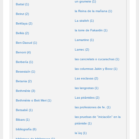
un grumete (1)
Battal (1)
la Reina de la mañana (1)
Beirut (2)
La sirafeh (1)
Bekfaya (2)
la torre de Fakardin (1)
Belkis (2)
Lamartine (1)
Ben-Daoud (1)
Lamec (2)
Benoni (4)
las cancrelats o cucarachas (1)
Berbería (1)
las columnas Jakin y Booz (1)
Besestaín (1)
Las esclavas (2)
Betania (2)
las langostas (1)
Bethmérie (3)
Las pirámides (2)
Bethmérie o Beit Meri (1)
las profesiones de fe. (1)
Betsabé (1)
las pruebas de "iniciación" en la
Bibars (1)
pirámide (1)
bibliografía (6)
laʿūq (1)
biblioteca de bibliotecas (1)