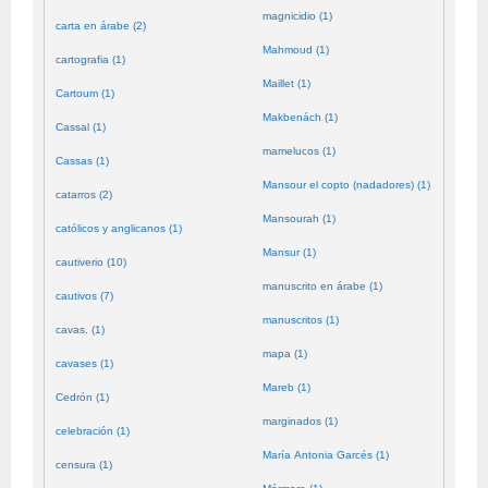
magnicidio (1)
carta en árabe (2)
Mahmoud (1)
cartografia (1)
Maillet (1)
Cartoum (1)
Makbenách (1)
Cassal (1)
mamelucos (1)
Cassas (1)
Mansour el copto (nadadores) (1)
catarros (2)
Mansourah (1)
católicos y anglicanos (1)
Mansur (1)
cautiverio (10)
manuscrito en árabe (1)
cautivos (7)
manuscritos (1)
cavas. (1)
mapa (1)
cavases (1)
Mareb (1)
Cedrón (1)
marginados (1)
celebración (1)
María Antonia Garcés (1)
censura (1)