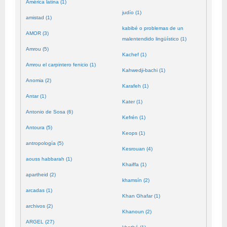
América latina (1)
judío (1)
amistad (1)
kabibé o problemas de un
AMOR (3)
malentendido lingüístico (1)
Amrou (5)
Kachef (1)
Amrou el carpintero fenicio (1)
Kahwedji-bachi (1)
Anomia (2)
Karafeh (1)
Antar (1)
Kater (1)
Antonio de Sosa (6)
Kefrén (1)
Antoura (5)
Keops (1)
antropología (5)
Kesrouan (4)
aouss habbarah (1)
Khaiffa (1)
apartheid (2)
khamsín (2)
arcadas (1)
Khan Ghafar (1)
archivos (2)
Khanoun (2)
ARGEL (27)