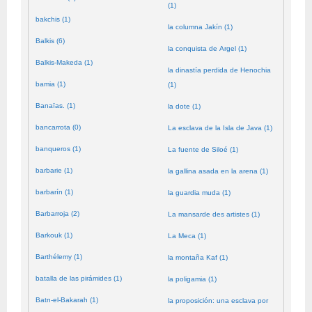
(1)
bakchis (1)
la columna Jakín (1)
Balkis (6)
la conquista de Argel (1)
Balkis-Makeda (1)
la dinastía perdida de Henochia
bamia (1)
(1)
Banaïas. (1)
la dote (1)
bancarrota (0)
La esclava de la Isla de Java (1)
banqueros (1)
La fuente de Siloé (1)
barbarie (1)
la gallina asada en la arena (1)
barbarín (1)
la guardia muda (1)
Barbarroja (2)
La mansarde des artistes (1)
Barkouk (1)
La Meca (1)
Barthélemy (1)
la montaña Kaf (1)
batalla de las pirámides (1)
la poligamia (1)
Batn-el-Bakarah (1)
la proposición: una esclava por