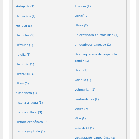
Turquía (1)
Heliópolis (2)
Uchalí (3)
Hémiarites (1)
Ulises (2)
Henoch (1)
un certificado de moralidad (1)
Henochia (2)
un equívoco amoroso (1)
Hércules (1)
Una coquetería del viajero: la
herejía (3)
caffiéh (1)
Herodoto (1)
Uríah (1)
Himyaríes (1)
valentía (1)
Hiram (3)
vehmaniah (1)
hispanismo (3)
ventosidades (1)
historia antigua (1)
Viajes (7)
historia cultural (3)
Vilar (1)
Historia económica (0)
vista débil (1)
historia y opinión (1)
visualización cartográfica (1)