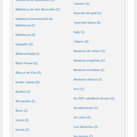
Lepsius (1)
Biblioteca de don Borondón (1)
leyenda del grial (1)
biblioteca internacional de
Leyenda Negra (9)
bibliotecas (1)
leyly (1)
bibliotecas (3)
Líbano (3)
biografía (2)
literatura de avisos (2)
Birket-el-Hadji (1)
literatura española (1)
Black Power (2)
literatura socialista (1)
Blanco de Paz (5)
literatura utópica (1)
bodas coptas (3)
loco (1)
Bodino (2)
los 300 caballeros drusos (1)
Bonaparte (1)
los albaneses (1)
Booz (1)
los celos (1)
borrar (0)
Los derviches (1)
bouza (1)
los drusos (2)