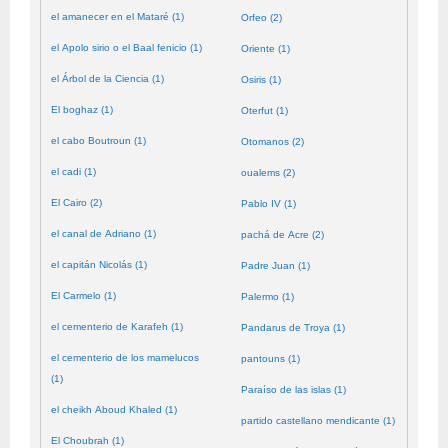
el amanecer en el Mataré (1)
Orfeo (2)
el Apolo sirio o el Baal fenicio (1)
Oriente (1)
el Árbol de la Ciencia (1)
Osiris (1)
El boghaz (1)
Oterfut (1)
el cabo Boutroun (1)
Otomanos (2)
el cadi (1)
oualems (2)
El Cairo (2)
Pablo IV (1)
el canal de Adriano (1)
pachá de Acre (2)
el capitán Nicolás (1)
Padre Juan (1)
El Carmelo (1)
Palermo (1)
el cementerio de Karafeh (1)
Pandarus de Troya (1)
el cementerio de los mamelucos
pantouns (1)
(1)
Paraíso de las islas (1)
el cheikh Aboud Khaled (1)
partido castellano mendicante (1)
El Choubrah (1)