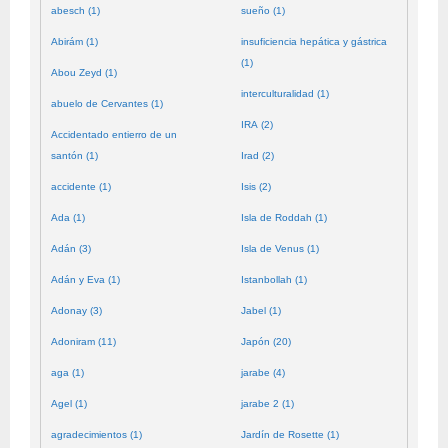
abesch (1)
sueño (1)
Abirám (1)
insuficiencia hepática y gástrica
(1)
Abou Zeyd (1)
interculturalidad (1)
abuelo de Cervantes (1)
IRA (2)
Accidentado entierro de un
santón (1)
Irad (2)
accidente (1)
Isis (2)
Ada (1)
Isla de Roddah (1)
Adán (3)
Isla de Venus (1)
Adán y Eva (1)
Istanbollah (1)
Adonay (3)
Jabel (1)
Adoniram (11)
Japón (20)
aga (1)
jarabe (4)
Agel (1)
jarabe 2 (1)
agradecimientos (1)
Jardín de Rosette (1)